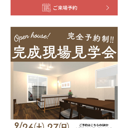
和歌山
島根
大分
ご来場予約
宮崎県
宮崎
群馬県
群馬
伊勢崎
広島
宮崎
鹿児島県
鹿児島
山口
鹿児島
徳島
長崎
高知
沖縄