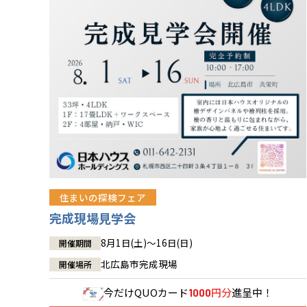
住まいの探検フェア
完成現場見学会
8月1日(土)～16日(日)
開催期間
北広島市完成現場
開催場所
今だけ
QUOカード
円分
進呈中！
1000