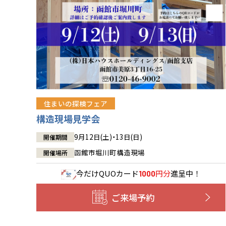
住まいの探検フェア
構造現場見学会
9月12日(土)・13日(日)
開催期間
函館市堀川町構造現場
開催場所
今だけ
QUOカード
円分
進呈中！
1000
ご来場予約