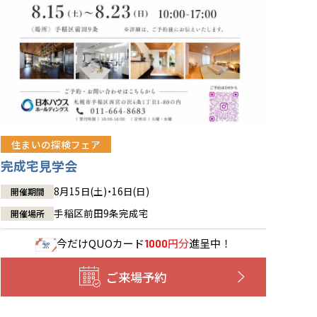
住まいの探検フェア
完成宅見学会
8月15日(土)・16日(日)
開催期間
手稲区前田9条完成宅
開催場所
今だけ
QUOカード
円分
進呈中！
1000
ご来場予約