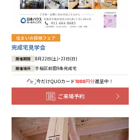
住まいの探検フェア
完成宅見学会
8月22日(土)・23日(日)
開催期間
手稲区前田9条完成宅
開催場所
今だけ
QUOカード
円分
進呈中！
1000
ご来場予約