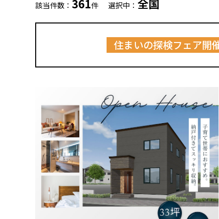
361
全国
該当件数：
件
選択中：
住まいの探検フェア開