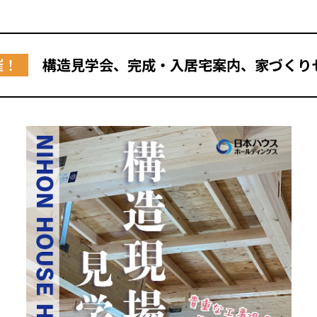
催！
構造見学会、完成・入居宅案内、家づくり
全国の展示場
お近くのイベント
北海道
北海道
札幌
札幌
札幌
東北
東北
小樽