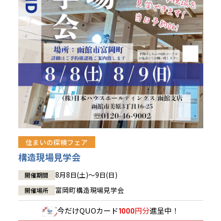
青森県
八戸
道央
青森
甲信越・北陸
甲信越・北陸
道央
苫小牧千歳
青森
小樽
新潟県
新潟
道北
秋田
新潟
関東
関東
秋田県
秋田
長岡
道北
旭川
東京都
世田谷
道南
岩手
山梨
東京
東海
東海
岩手県
盛岡
山梨県
甲府
道南
函館
八王子
北上
室蘭
愛知県
名古屋
道東
山形
長野
神奈川
愛知
近畿
近畿
長野県
長野
神奈川県
横浜
山形県
山形
豊橋
松本
道東
帯広
湘南
大阪府
大阪
釧路
宮城
富山
埼玉
岐阜
大阪
中国・四国
中国・四国
相模
宮城県
仙台
岐阜県
岐阜
富山県
富山
京都府
京都
埼玉県
埼玉
岡山県
岡山
福島県
郡山
福島
石川
千葉
静岡
京都
岡山
九州
九州
静岡県
静岡
石川県
金沢
所沢
福島
浜松
住まいの探検フェア
兵庫県
姫路
香川県
高松
いわき
福岡県
福岡
福井県
福井
福井
茨城
三重
兵庫
香川
福岡
構造現場見学会
千葉県
千葉
会津
三重県
四日市
分譲マンション
奈良県
奈良
柏
愛媛県
松山
佐賀県
佐賀
8月8日(土)～9日(日)
開催期間
栃木
奈良
愛媛
佐賀
茨城県
水戸
富岡町構造現場見学会
開催場所
熊本県
熊本
※現住所のある都道府県以外の建築予定地の方でも
群馬
滋賀
鳥取
熊本
現住所の有るお近くの展示場又は店舗にお問合せください。
栃木県
宇都宮
今だけ
QUOカード
円分
進呈中！
1000
大分県
大分
小山
移住の計画の方もご相談対応します。お気軽にご相談ください。