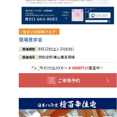
住まいの探検フェア
現場見学会
8月22日(土)・23日(日)
開催期間
倶知安町樺山構造現場
開催場所
今だけ
QUOカード
円分
進呈中！
1000
ご来場予約