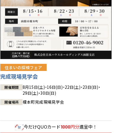
住まいの探検フェア
完成現場見学会
8月15日(土)・16日(日)・22日(土)・23日(日)・
開催期間
29日(土)・30日(日)
榎本町完成現場見学会
開催場所
今だけ
QUOカード
円分
進呈中！
1000