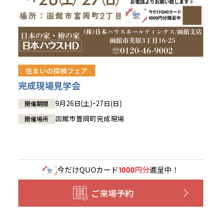
住まいの探検フェア
完成現場見学会
9月26日(土)・27日(日)
開催期間
函館市豊岡町完成現場
開催場所
今だけ
QUOカード
円分
進呈中！
1000
ご来場予約