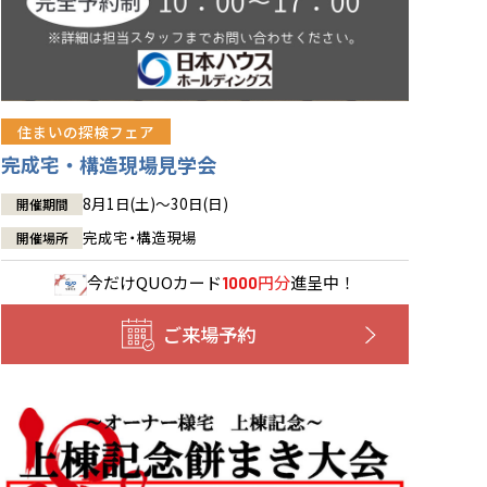
住まいの探検フェア
完成宅・構造現場見学会
8月1日(土)～30日(日)
開催期間
完成宅・構造現場
開催場所
今だけ
QUOカード
円分
進呈中！
1000
ご来場予約