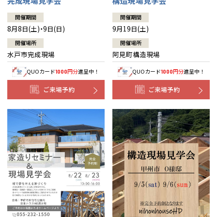
完成現場見学会
構造現場見学会
開催期間
開催期間
8月8日(土)・9日(日)
9月19日(土)
開催場所
開催場所
水戸市完成現場
阿見町構造現場
QUOカード
円分
進呈中！
QUOカード
円分
進呈中！
1000
1000
ご来場予約
ご来場予約