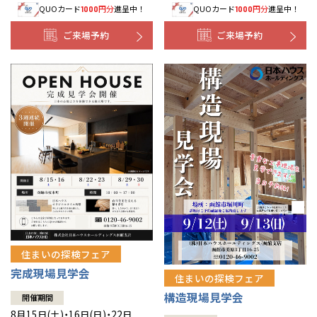
QUOカード
円分
進呈中！
QUOカード
円分
進呈中！
1000
1000
事業部紹介
ご来場予約
ご来場予約
IR情報
木材調達指針
グループ会社紹介
CMギャラリー
採用情報
住まいの探検フェア
完成現場見学会
住まいの探検フェア
構造現場見学会
開催期間
8月15日(土)・16日(日)・22日