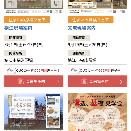
住まいの探検フェア
住まいの探検フェア
構造現場案内
完成現場案内
開催期間
開催期間
8月1日(土)～23日(日)
9月19日(土)・20日(日)
開催場所
開催場所
鯖江市構造現場
鯖江市完成現場
QUOカード
円分
進呈中！
QUOカード
円分
進呈中！
1000
1000
ご来場予約
ご来場予約