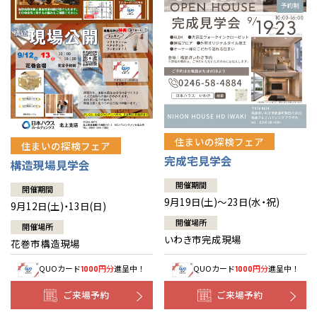
住まいの探検フェア
住まいの探検フェア
完成宅見学会
構造現場見学会
開催期間
開催期間
9月19日(土)～23日(水・祝)
9月12日(土)・13日(日)
開催場所
開催場所
いわき市完成現場
花巻市構造現場
QUOカード
円分
進呈中！
QUOカード
円分
進呈中！
1000
1000
ご来場予約
ご来場予約