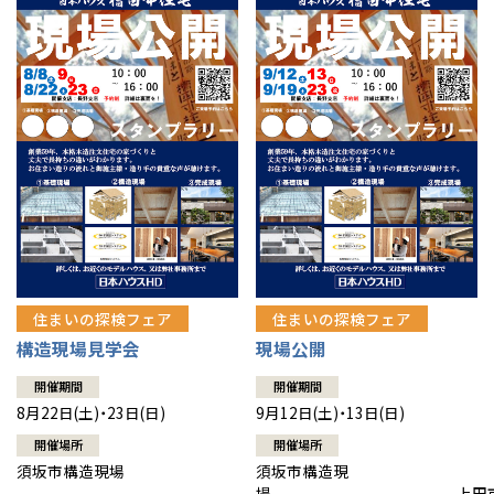
住まいの探検フェア
住まいの探検フェア
構造現場見学会
現場公開
開催期間
開催期間
8月22日(土)・23日(日)
9月12日(土)・13日(日)
開催場所
開催場所
須坂市構造現場
須坂市構造現
場 上田