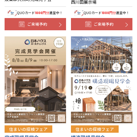
西川田展示場
QUOカード
円分
進呈中！
QUOカード
円分
進呈中！
1000
1000
ご来場予約
ご来場予約
住まいの探検フェア
住まいの探検フェア