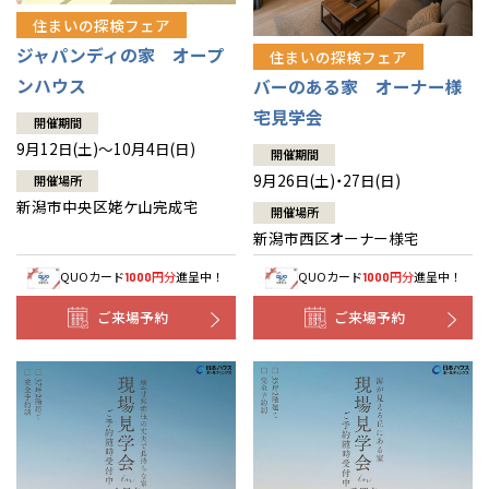
住まいの探検フェア
ジャパンディの家 オープ
住まいの探検フェア
ンハウス
バーのある家 オーナー様
宅見学会
開催期間
9月12日(土)～10月4日(日)
開催期間
9月26日(土)・27日(日)
開催場所
新潟市中央区姥ケ山完成宅
開催場所
新潟市西区オーナー様宅
QUOカード
円分
進呈中！
QUOカード
円分
進呈中！
1000
1000
ご来場予約
ご来場予約