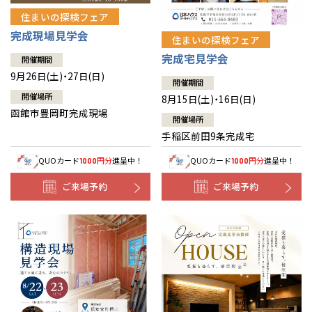
住まいの探検フェア
完成現場見学会
住まいの探検フェア
完成宅見学会
開催期間
9月26日(土)・27日(日)
開催期間
開催場所
8月15日(土)・16日(日)
函館市豊岡町完成現場
開催場所
手稲区前田9条完成宅
QUOカード
円分
進呈中！
QUOカード
円分
進呈中！
1000
1000
ご来場予約
ご来場予約
全国の展示場
お近くのイベント