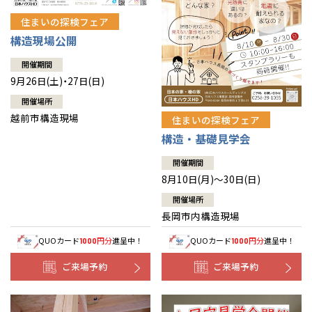
住まいの探検フェア
構造現場公開
開催期間
9月26日(土)・27日(日)
開催場所
越前市構造現場
住まいの探検フェア
構造・基礎見学会
開催期間
8月10日(月)～30日(日)
開催場所
長岡市内構造現場
QUOカード
円分
進呈中！
QUOカード
円分
進呈中！
1000
1000
ご来場予約
ご来場予約