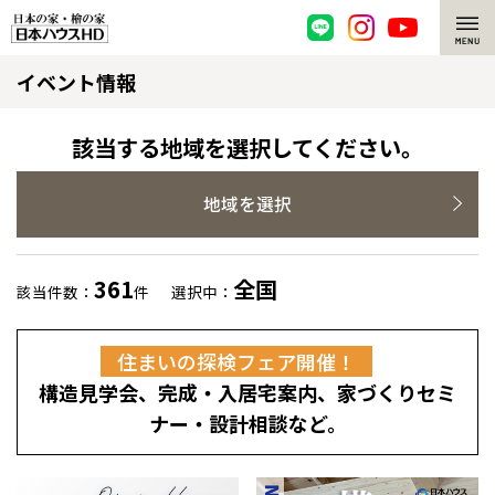
イベント情報
脱炭素・檜の家
環境にやさしい、脱炭素社会の住宅
選ばれる理由
該当する地域を選択してください。
檜・木造住宅
檜の魅力
地域を選択
耐震構造
檜の魅力 トップ
注文住宅
361
全国
該当件数：
件
選択中：
高耐久住宅
檜と日本人
注文住宅 トップ
施工事例
住まいの探検フェア開催！
高断熱・高気密の家
1000年を超えて生きる檜
グレートステージ
リフォーム
構造見学会、完成・入居宅案内、家づくりセミ
エネルギー自給自足
知られざる檜の効果・作用
クレステージ
リフォーム トップ
資産活用
ナー・設計相談など。
ZEH特集
檜の住まいデザイン
施工事例
リフォームメニュー
資産活用 トップ
買取サービス