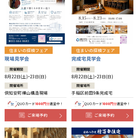
北海道
北海道
札幌
札幌
札幌
東北
東北
小樽
青森県
八戸
道央
青森
甲信越・北陸
甲信越・北陸
道央
苫小牧千歳
青森
小樽
新潟県
新潟
住まいの探検フェア
住まいの探検フェア
道北
秋田
新潟
関東
関東
秋田県
秋田
長岡
道北
旭川
現場見学会
完成宅見学会
東京都
世田谷
道南
岩手
山梨
東京
東海
東海
岩手県
盛岡
山梨県
甲府
開催期間
開催期間
道南
函館
八王子
北上
8月22日(土)・23日(日)
8月22日(土)・23日(日)
室蘭
愛知県
名古屋
道東
山形
長野
神奈川
愛知
近畿
近畿
長野県
長野
神奈川県
横浜
山形県
山形
開催場所
開催場所
豊橋
松本
道東
帯広
湘南
倶知安町樺山構造現場
手稲区前田9条完成宅
大阪府
大阪
釧路
宮城
富山
埼玉
岐阜
大阪
中国・四国
中国・四国
相模
宮城県
仙台
岐阜県
岐阜
富山県
富山
QUOカード
円分
進呈中！
QUOカード
円分
進呈中！
1000
1000
京都府
京都
埼玉県
埼玉
岡山県
岡山
福島県
郡山
福島
石川
千葉
静岡
京都
岡山
九州
九州
静岡県
静岡
石川県
金沢
ご来場予約
ご来場予約
所沢
福島
浜松
兵庫県
姫路
香川県
高松
いわき
福岡県
福岡
福井県
福井
福井
茨城
三重
兵庫
香川
福岡
千葉県
千葉
分譲マンション
会津
三重県
四日市
奈良県
奈良
柏
愛媛県
松山