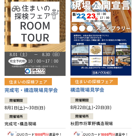
佐賀県
佐賀
栃木
奈良
愛媛
佐賀
※現住所のある都道府県以外の建築予定地の方でも
現住所の有るお近
茨城県
水戸
熊本県
熊本
くの展示場又は店舗にお問合せください。
移住の計画の方もご相談対
群馬
滋賀
鳥取
熊本
応します。お気軽にご相談ください。
栃木県
宇都宮
大分県
大分
小山
和歌山
島根
大分
宮崎県
宮崎
群馬県
群馬
伊勢崎
広島
宮崎
鹿児島県
鹿児島
山口
鹿児島
徳島
長崎
住まいの探検フェア
住まいの探検フェア
構造現場見学会
完成宅・構造現場見学会
高知
沖縄
開催期間
開催期間
8月22日(土)・23日(日)
8月1日(土)～30日(日)
開催場所
開催場所
秋田市将軍野構造現場
完成宅・構造現場
QUOカード
円分
進呈中！
QUOカード
円分
進呈中！
1000
1000