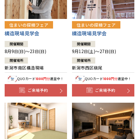
住まいの探検フェア
住まいの探検フェア
構造現場見学会
構造現場見学会
開催期間
開催期間
8月9日(日)～23日(日)
9月12日(土)～27日(日)
開催場所
開催場所
新潟市南区構造現場
新潟市西区槇尾
QUOカード
円分
進呈中！
QUOカード
円分
進呈中！
1000
1000
ご来場予約
ご来場予約