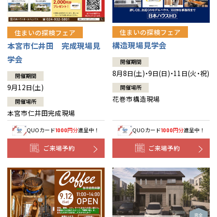
住まいの探検フェア
住まいの探検フェア
構造現場見学会
本宮市仁井田 完成現場見
学会
開催期間
8月8日(土)・9日(日)・11日(火・祝)
開催期間
9月12日(土)
開催場所
花巻市構造現場
開催場所
本宮市仁井田完成現場
QUOカード
円分
進呈中！
QUOカード
円分
進呈中！
1000
1000
ご来場予約
ご来場予約