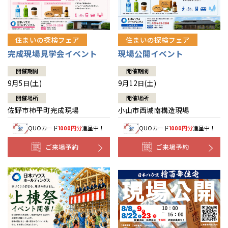
住まいの探検フェア
住まいの探検フェア
完成現場見学会イベント
現場公開イベント
開催期間
開催期間
9月5日(土)
9月12日(土)
開催場所
開催場所
佐野市柿平町完成現場
小山市西城南構造現場
QUOカード
円分
進呈中！
QUOカード
円分
進呈中！
1000
1000
ご来場予約
ご来場予約