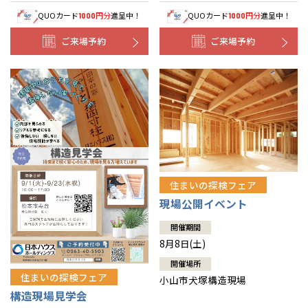
QUOカード
円分
進呈中！
QUOカード
円分
進呈中！
1000
1000
ご来場予約
ご来場予約
住まいの探検フェア
現場公開イベント
開催期間
8月8日(土)
開催場所
住まいの探検フェア
小山市犬塚構造現場
構造現場見学会