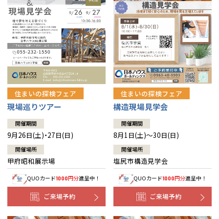
住まいの探検フェア
住まいの探検フェア
構造現場見学会
現場巡りツアー
開催期間
開催期間
8月1日(土)～30日(日)
9月26日(土)・27日(日)
開催場所
開催場所
塩尻市構造見学会
甲府昭和展示場
QUOカード
円分
進呈中！
QUOカード
円分
進呈中！
1000
1000
ご来場予約
ご来場予約