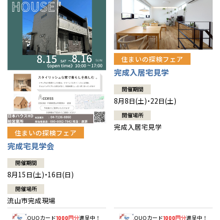
住まいの探検フェア
完成入居宅見学
開催期間
8月8日(土)・22日(土)
開催場所
完成入居宅見学
住まいの探検フェア
完成宅見学会
開催期間
8月15日(土)・16日(日)
開催場所
流山市完成現場
QUOカード
円分
進呈中！
QUOカード
円分
進呈中！
1000
1000