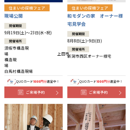
住まいの探検フェア
住まいの探検フェア
現場公開
和モダンの家 オーナー様
宅見学会
開催期間
9月19日(土)～23日(水・祝)
開催期間
8月8日(土)・9日(日)
開催場所
須坂市構造現
開催場所
場 上田市
新潟市西区オーナー様宅
構造現
場
白馬村構造現場
QUOカード
円分
進呈中！
QUOカード
円分
進呈中！
1000
1000
ご来場予約
ご来場予約