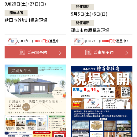
9月26日(土)・27日(日)
開催期間
開催場所
9月5日(土)・6日(日)
秋田市外旭川構造現場
開催場所
郡山市東原構造現場
QUOカード
円分
進呈中！
QUOカード
円分
進呈中！
1000
1000
ご来場予約
ご来場予約