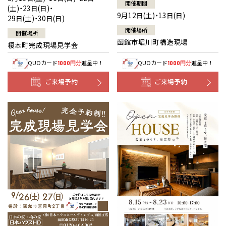
開催期間
(土)・23日(日)・
9月12日(土)・13日(日)
29日(土)・30日(日)
開催場所
開催場所
函館市堀川町構造現場
榎本町完成現場見学会
QUOカード
円分
進呈中！
QUOカード
円分
進呈中！
1000
1000
ご来場予約
ご来場予約