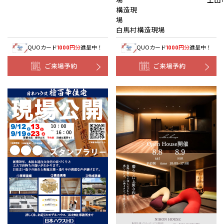
構造現
白馬村構造現場
QUOカード
円分
進呈中！
QUOカード
円分
進呈中！
1000
1000
ご来場予約
ご来場予約