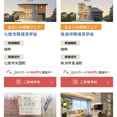
住まいの探検フェア
住まいの探検フェア
七尾市現場見学会
珠洲市現場見学会
開催期間
開催期間
随時
随時
開催場所
開催場所
七尾市矢田町
珠洲市真浦町
QUOカード
円分
進呈中！
QUOカード
円分
進呈中！
1000
1000
ご来場予約
ご来場予約