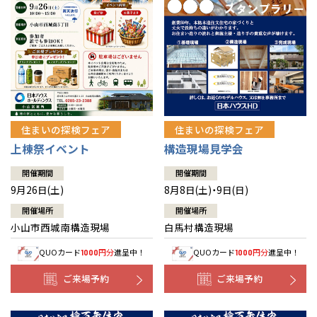
住まいの探検フェア
住まいの探検フェア
上棟祭イベント
構造現場見学会
開催期間
開催期間
9月26日(土)
8月8日(土)・9日(日)
開催場所
開催場所
小山市西城南構造現場
白馬村構造現場
QUOカード
円分
進呈中！
QUOカード
円分
進呈中！
1000
1000
ご来場予約
ご来場予約