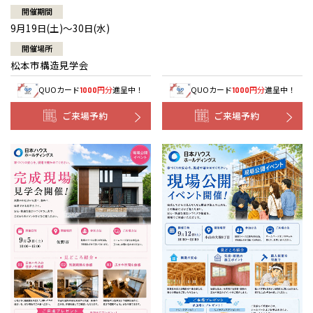
開催期間
9月19日(土)～30日(水)
開催場所
松本市構造見学会
QUOカード
円分
進呈中！
QUOカード
円分
進呈中！
1000
1000
ご来場予約
ご来場予約