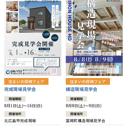
感謝訪問・長期保証
理想の木材「檜」
平屋の家
選ばれる理由
賃貸併用住宅のメリット
分譲住宅・土地
直営工事
外観・インテリア集
リフォームの流れ
安心のサポートシステム
分譲マンション
1メーターモジュール
WEB住宅展示場
介護保険利用で快適リフォーム
商品紹介
分譲マンション トップ
トランクルーム
冷暖房標準装備
暮らし方提案
展示場案内
ワザックとは
会社情報
24時間対応コールセンター
住まいのコラム
高い信頼性
会社情報 トップ
お問い合わせ
デザイン賞各種受賞
住まいのお手入れ集
安心の管理体制
住まいの探検フェア
住まいの探検フェア
ニュースリリース
会員サイト
完成現場見学会
構造現場見学会
セントラルヒーティング
ギャラリー
代表ごあいさつ
開催期間
開催期間
8月1日(土)～16日(日)
8月8日(土)～9日(日)
企業理念
開催場所
開催場所
北広島市完成現場
富岡町構造現場見学会
会社概要