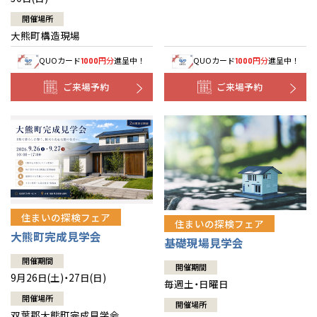
開催場所
大熊町構造現場
QUOカード
円分
進呈中！
QUOカード
円分
進呈中！
1000
1000
ご来場予約
ご来場予約
住まいの探検フェア
住まいの探検フェア
大熊町完成見学会
基礎現場見学会
開催期間
開催期間
9月26日(土)・27日(日)
毎週土・日曜日
開催場所
開催場所
双葉郡大熊町完成見学会