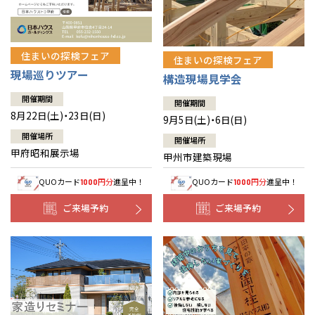
住まいの探検フェア
住まいの探検フェア
現場巡りツアー
構造現場見学会
開催期間
開催期間
8月22日(土)・23日(日)
9月5日(土)・6日(日)
開催場所
開催場所
甲府昭和展示場
甲州市建築現場
QUOカード
円分
進呈中！
QUOカード
円分
進呈中！
1000
1000
ご来場予約
ご来場予約