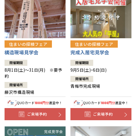
住まいの探検フェア
住まいの探検フェア
構造現場見学会
完成入居宅見学会
開催期間
開催期間
8月1日(土)～31日(月) ※要予
9月5日(土)・6日(日)
約
開催場所
開催場所
青梅市完成現場
藤沢市構造現場
QUOカード
円分
進呈中！
QUOカード
円分
進呈中！
1000
1000
ご来場予約
ご来場予約