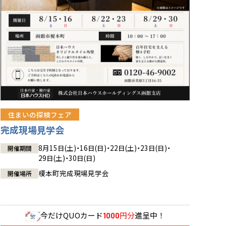
住まいの探検フェア
完成現場見学会
8月15日(土)・16日(日)・22日(土)・23日(日)・
開催期間
29日(土)・30日(日)
榎本町完成現場見学会
開催場所
今だけ
QUOカード
円分
進呈中！
1000