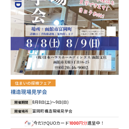
青森県
八戸
道央
青森
甲信越・北陸
甲信越・北陸
道央
苫小牧千歳
青森
小樽
新潟県
新潟
道北
秋田
新潟
関東
関東
秋田県
秋田
長岡
道北
旭川
東京都
世田谷
道南
岩手
山梨
東京
東海
東海
岩手県
盛岡
山梨県
甲府
道南
函館
八王子
北上
室蘭
愛知県
名古屋
道東
山形
長野
神奈川
愛知
近畿
近畿
長野県
長野
神奈川県
横浜
山形県
山形
豊橋
松本
道東
帯広
湘南
大阪府
大阪
釧路
宮城
富山
埼玉
岐阜
大阪
中国・四国
中国・四国
相模
宮城県
仙台
岐阜県
岐阜
富山県
富山
京都府
京都
埼玉県
埼玉
岡山県
岡山
福島県
郡山
福島
石川
千葉
静岡
京都
岡山
九州
九州
静岡県
静岡
石川県
金沢
所沢
福島
浜松
住まいの探検フェア
兵庫県
姫路
香川県
高松
いわき
福岡県
福岡
福井県
福井
福井
茨城
三重
兵庫
香川
福岡
構造現場見学会
千葉県
千葉
会津
三重県
四日市
分譲マンション
奈良県
奈良
柏
愛媛県
松山
佐賀県
佐賀
8月8日(土)～9日(日)
開催期間
栃木
奈良
愛媛
佐賀
茨城県
水戸
富岡町構造現場見学会
開催場所
熊本県
熊本
※現住所のある都道府県以外の建築予定地の方でも
群馬
滋賀
鳥取
熊本
現住所の有るお近くの展示場又は店舗にお問合せください。
栃木県
宇都宮
今だけ
QUOカード
円分
進呈中！
1000
大分県
大分
小山
移住の計画の方もご相談対応します。お気軽にご相談ください。