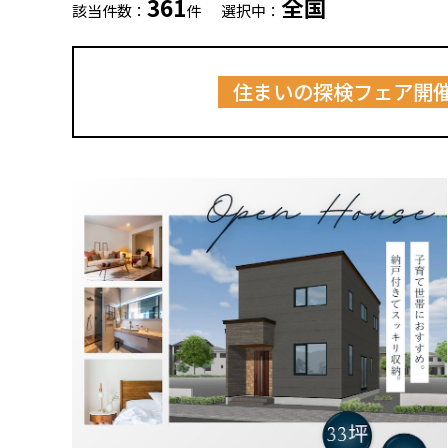
361
全国
該当件数：
件
選択中：
住まいの探検フェア開