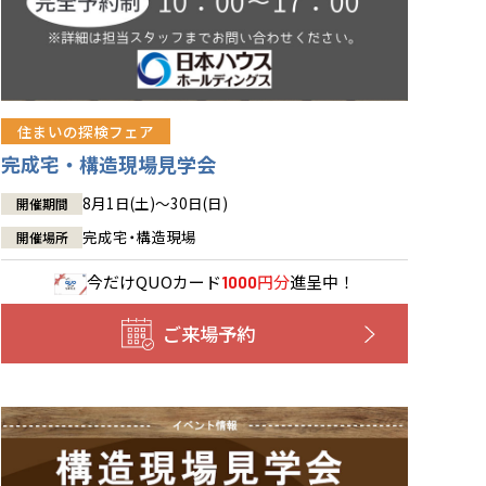
住まいの探検フェア
完成宅・構造現場見学会
8月1日(土)～30日(日)
開催期間
完成宅・構造現場
開催場所
今だけ
QUOカード
円分
進呈中！
1000
ご来場予約