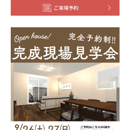
和歌山
島根
大分
ご来場予約
宮崎県
宮崎
群馬県
群馬
伊勢崎
広島
宮崎
鹿児島県
鹿児島
山口
鹿児島
徳島
長崎
高知
沖縄