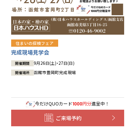
住まいの探検フェア
完成現場見学会
9月26日(土)・27日(日)
開催期間
函館市豊岡町完成現場
開催場所
今だけ
QUOカード
円分
進呈中！
1000
ご来場予約