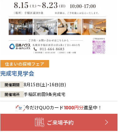
住まいの探検フェア
完成宅見学会
8月15日(土)・16日(日)
開催期間
手稲区前田9条完成宅
開催場所
今だけ
QUOカード
円分
進呈中！
1000
ご来場予約