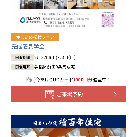
住まいの探検フェア
完成宅見学会
8月22日(土)・23日(日)
開催期間
手稲区前田9条完成宅
開催場所
今だけ
QUOカード
円分
進呈中！
1000
ご来場予約