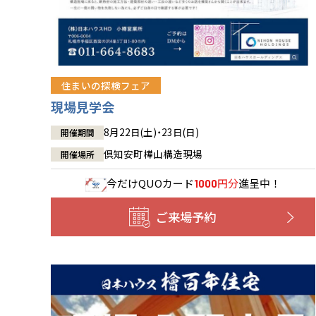
住まいの探検フェア
現場見学会
8月22日(土)・23日(日)
開催期間
倶知安町樺山構造現場
開催場所
今だけ
QUOカード
円分
進呈中！
1000
ご来場予約