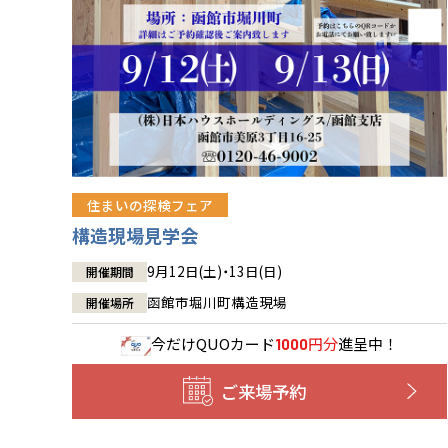
住まいの探検フェア
構造現場見学会
9月12日(土)・13日(日)
開催期間
函館市堀川町構造現場
開催場所
今だけ
QUOカード
円分
進呈中！
1000
ご来場予約