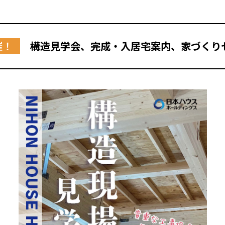
催！
構造見学会、完成・入居宅案内、家づくり
全国の展示場
お近くのイベント
北海道
北海道
札幌
札幌
札幌
東北
東北
小樽