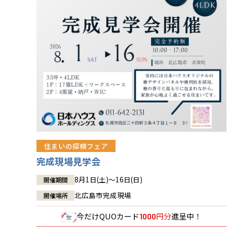
住まいの探検フェア
完成現場見学会
8月1日(土)～16日(日)
開催期間
北広島市完成現場
開催場所
今だけ
QUOカード
円分
進呈中！
1000