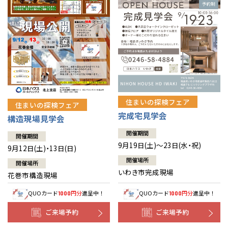
住まいの探検フェア
住まいの探検フェア
完成宅見学会
構造現場見学会
開催期間
開催期間
9月19日(土)～23日(水・祝)
9月12日(土)・13日(日)
開催場所
開催場所
いわき市完成現場
花巻市構造現場
QUOカード
円分
進呈中！
QUOカード
円分
進呈中！
1000
1000
ご来場予約
ご来場予約