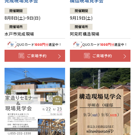
完成現場見学会
構造現場見学会
開催期間
開催期間
8月8日(土)・9日(日)
9月19日(土)
開催場所
開催場所
水戸市完成現場
阿見町構造現場
QUOカード
円分
進呈中！
QUOカード
円分
進呈中！
1000
1000
ご来場予約
ご来場予約