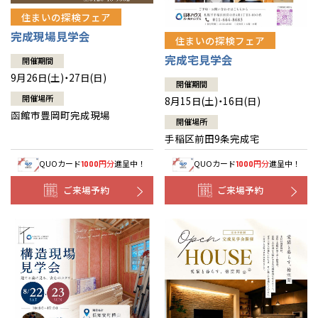
住まいの探検フェア
完成現場見学会
住まいの探検フェア
完成宅見学会
開催期間
9月26日(土)・27日(日)
開催期間
開催場所
8月15日(土)・16日(日)
函館市豊岡町完成現場
開催場所
手稲区前田9条完成宅
QUOカード
円分
進呈中！
QUOカード
円分
進呈中！
1000
1000
ご来場予約
ご来場予約
全国の展示場
お近くのイベント