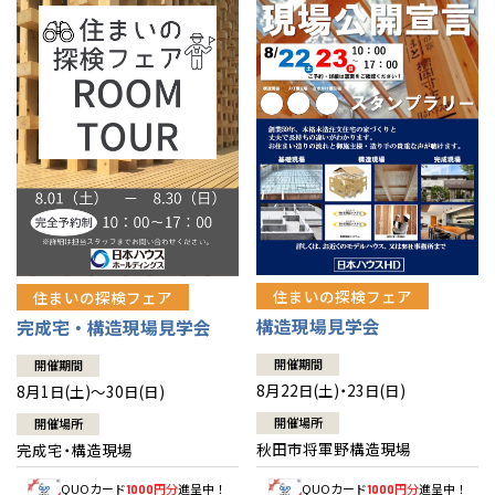
佐賀県
佐賀
栃木
奈良
愛媛
佐賀
※現住所のある都道府県以外の建築予定地の方でも
現住所の有るお近
茨城県
水戸
熊本県
熊本
くの展示場又は店舗にお問合せください。
移住の計画の方もご相談対
群馬
滋賀
鳥取
熊本
応します。お気軽にご相談ください。
栃木県
宇都宮
大分県
大分
小山
和歌山
島根
大分
宮崎県
宮崎
群馬県
群馬
伊勢崎
広島
宮崎
鹿児島県
鹿児島
山口
鹿児島
徳島
長崎
住まいの探検フェア
住まいの探検フェア
構造現場見学会
完成宅・構造現場見学会
高知
沖縄
開催期間
開催期間
8月22日(土)・23日(日)
8月1日(土)～30日(日)
開催場所
開催場所
秋田市将軍野構造現場
完成宅・構造現場
QUOカード
円分
進呈中！
QUOカード
円分
進呈中！
1000
1000