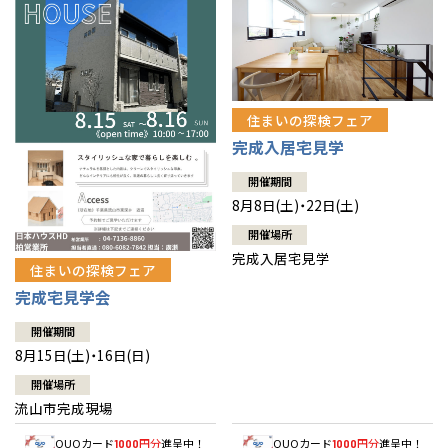
住まいの探検フェア
完成入居宅見学
開催期間
8月8日(土)・22日(土)
開催場所
完成入居宅見学
住まいの探検フェア
完成宅見学会
開催期間
8月15日(土)・16日(日)
開催場所
流山市完成現場
QUOカード
円分
進呈中！
QUOカード
円分
進呈中！
1000
1000