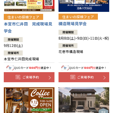
住まいの探検フェア
住まいの探検フェア
構造現場見学会
本宮市仁井田 完成現場見
学会
開催期間
8月8日(土)・9日(日)・11日(火・祝)
開催期間
9月12日(土)
開催場所
花巻市構造現場
開催場所
本宮市仁井田完成現場
QUOカード
円分
進呈中！
QUOカード
円分
進呈中！
1000
1000
ご来場予約
ご来場予約