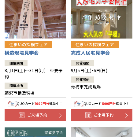
住まいの探検フェア
住まいの探検フェア
構造現場見学会
完成入居宅見学会
開催期間
開催期間
8月1日(土)～31日(月) ※要予
9月5日(土)・6日(日)
約
開催場所
開催場所
青梅市完成現場
藤沢市構造現場
QUOカード
円分
進呈中！
QUOカード
円分
進呈中！
1000
1000
ご来場予約
ご来場予約