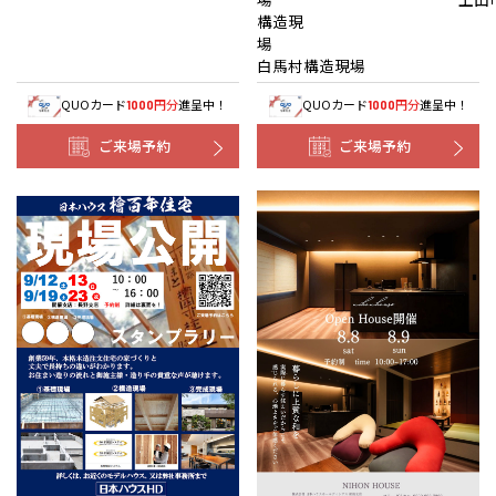
構造現
白馬村構造現場
QUOカード
円分
進呈中！
QUOカード
円分
進呈中！
1000
1000
ご来場予約
ご来場予約