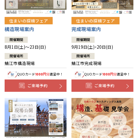
住まいの探検フェア
住まいの探検フェア
構造現場案内
完成現場案内
開催期間
開催期間
8月1日(土)～23日(日)
9月19日(土)・20日(日)
開催場所
開催場所
鯖江市構造現場
鯖江市完成現場
QUOカード
円分
進呈中！
QUOカード
円分
進呈中！
1000
1000
ご来場予約
ご来場予約