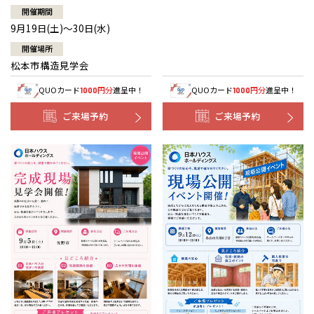
開催期間
9月19日(土)～30日(水)
開催場所
松本市構造見学会
QUOカード
円分
進呈中！
QUOカード
円分
進呈中！
1000
1000
ご来場予約
ご来場予約