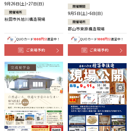
9月26日(土)・27日(日)
開催期間
開催場所
9月5日(土)・6日(日)
秋田市外旭川構造現場
開催場所
郡山市東原構造現場
QUOカード
円分
進呈中！
QUOカード
円分
進呈中！
1000
1000
ご来場予約
ご来場予約