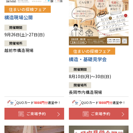
住まいの探検フェア
構造現場公開
開催期間
9月26日(土)・27日(日)
開催場所
越前市構造現場
住まいの探検フェア
構造・基礎見学会
開催期間
8月10日(月)～30日(日)
開催場所
長岡市内構造現場
QUOカード
円分
進呈中！
QUOカード
円分
進呈中！
1000
1000
ご来場予約
ご来場予約