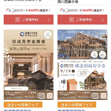
西川田展示場
QUOカード
円分
進呈中！
QUOカード
円分
進呈中！
1000
1000
ご来場予約
ご来場予約
住まいの探検フェア
住まいの探検フェア