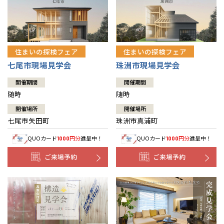
住まいの探検フェア
住まいの探検フェア
七尾市現場見学会
珠洲市現場見学会
開催期間
開催期間
随時
随時
開催場所
開催場所
七尾市矢田町
珠洲市真浦町
QUOカード
円分
進呈中！
QUOカード
円分
進呈中！
1000
1000
ご来場予約
ご来場予約