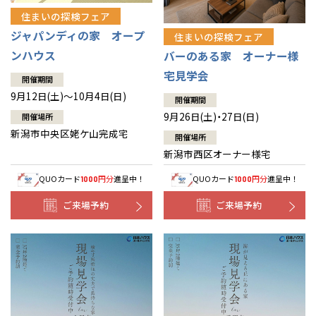
住まいの探検フェア
ジャパンディの家 オープ
住まいの探検フェア
ンハウス
バーのある家 オーナー様
宅見学会
開催期間
9月12日(土)～10月4日(日)
開催期間
9月26日(土)・27日(日)
開催場所
新潟市中央区姥ケ山完成宅
開催場所
新潟市西区オーナー様宅
QUOカード
円分
進呈中！
QUOカード
円分
進呈中！
1000
1000
ご来場予約
ご来場予約