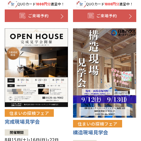
QUOカード
円分
進呈中！
QUOカード
円分
進呈中！
1000
1000
事業部紹介
ご来場予約
ご来場予約
IR情報
木材調達指針
グループ会社紹介
CMギャラリー
採用情報
住まいの探検フェア
完成現場見学会
住まいの探検フェア
構造現場見学会
開催期間
8月15日(土)・16日(日)・22日