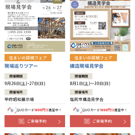
住まいの探検フェア
住まいの探検フェア
構造現場見学会
現場巡りツアー
開催期間
開催期間
8月1日(土)～30日(日)
9月26日(土)・27日(日)
開催場所
開催場所
塩尻市構造見学会
甲府昭和展示場
QUOカード
円分
進呈中！
QUOカード
円分
進呈中！
1000
1000
ご来場予約
ご来場予約