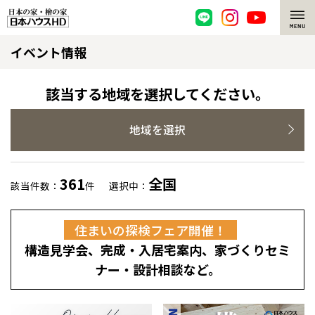
イベント情報
脱炭素・檜の家
環境にやさしい、脱炭素社会の住宅
選ばれる理由
該当する地域を選択してください。
檜・木造住宅
檜の魅力
地域を選択
耐震構造
檜の魅力 トップ
注文住宅
361
全国
該当件数：
件
選択中：
高耐久住宅
檜と日本人
注文住宅 トップ
施工事例
住まいの探検フェア開催！
高断熱・高気密の家
1000年を超えて生きる檜
グレートステージ
リフォーム
構造見学会、完成・入居宅案内、家づくりセミ
エネルギー自給自足
知られざる檜の効果・作用
クレステージ
リフォーム トップ
資産活用
ナー・設計相談など。
ZEH特集
檜の住まいデザイン
施工事例
リフォームメニュー
資産活用 トップ
買取サービス