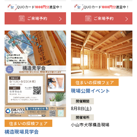
QUOカード
円分
進呈中！
QUOカード
円分
進呈中！
1000
1000
ご来場予約
ご来場予約
住まいの探検フェア
現場公開イベント
開催期間
8月8日(土)
開催場所
住まいの探検フェア
小山市犬塚構造現場
構造現場見学会