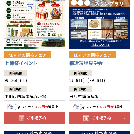
住まいの探検フェア
住まいの探検フェア
上棟祭イベント
構造現場見学会
開催期間
開催期間
9月26日(土)
8月8日(土)・9日(日)
開催場所
開催場所
小山市西城南構造現場
白馬村構造現場
QUOカード
円分
進呈中！
QUOカード
円分
進呈中！
1000
1000
ご来場予約
ご来場予約