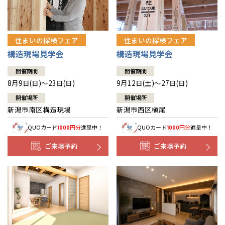
住まいの探検フェア
住まいの探検フェア
構造現場見学会
構造現場見学会
開催期間
開催期間
8月9日(日)～23日(日)
9月12日(土)～27日(日)
開催場所
開催場所
新潟市南区構造現場
新潟市西区槇尾
QUOカード
円分
進呈中！
QUOカード
円分
進呈中！
1000
1000
ご来場予約
ご来場予約