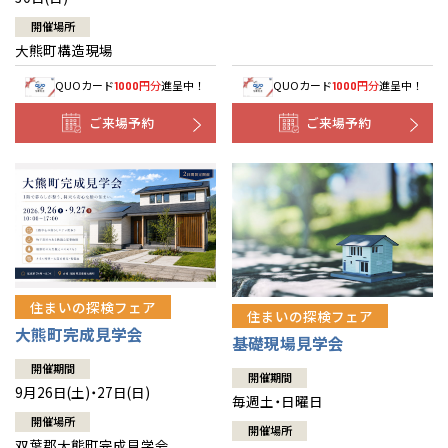
開催場所
大熊町構造現場
QUOカード
円分
進呈中！
QUOカード
円分
進呈中！
1000
1000
ご来場予約
ご来場予約
住まいの探検フェア
住まいの探検フェア
大熊町完成見学会
基礎現場見学会
開催期間
開催期間
9月26日(土)・27日(日)
毎週土・日曜日
開催場所
開催場所
双葉郡大熊町完成見学会