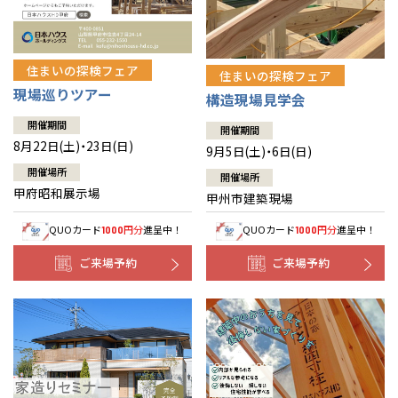
住まいの探検フェア
住まいの探検フェア
現場巡りツアー
構造現場見学会
開催期間
開催期間
8月22日(土)・23日(日)
9月5日(土)・6日(日)
開催場所
開催場所
甲府昭和展示場
甲州市建築現場
QUOカード
円分
進呈中！
QUOカード
円分
進呈中！
1000
1000
ご来場予約
ご来場予約