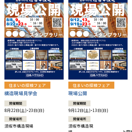
住まいの探検フェア
住まいの探検フェア
構造現場見学会
現場公開
開催期間
開催期間
8月22日(土)・23日(日)
9月12日(土)・13日(日)
開催場所
開催場所
須坂市構造現場
須坂市構造現
場 上田