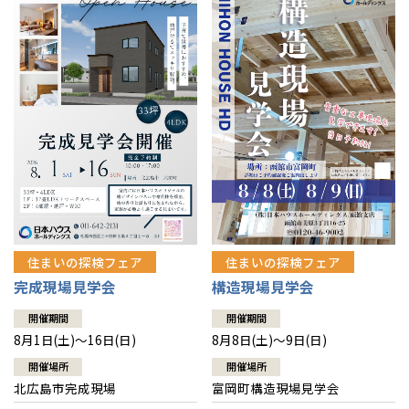
感謝訪問・長期保証
理想の木材「檜」
平屋の家
選ばれる理由
賃貸併用住宅のメリット
分譲住宅・土地
直営工事
外観・インテリア集
リフォームの流れ
安心のサポートシステム
分譲マンション
1メーターモジュール
WEB住宅展示場
介護保険利用で快適リフォーム
商品紹介
分譲マンション トップ
トランクルーム
冷暖房標準装備
暮らし方提案
展示場案内
ワザックとは
会社情報
24時間対応コールセンター
住まいのコラム
高い信頼性
会社情報 トップ
お問い合わせ
デザイン賞各種受賞
住まいのお手入れ集
安心の管理体制
住まいの探検フェア
住まいの探検フェア
ニュースリリース
会員サイト
完成現場見学会
構造現場見学会
セントラルヒーティング
ギャラリー
代表ごあいさつ
開催期間
開催期間
8月1日(土)～16日(日)
8月8日(土)～9日(日)
企業理念
開催場所
開催場所
北広島市完成現場
富岡町構造現場見学会
会社概要