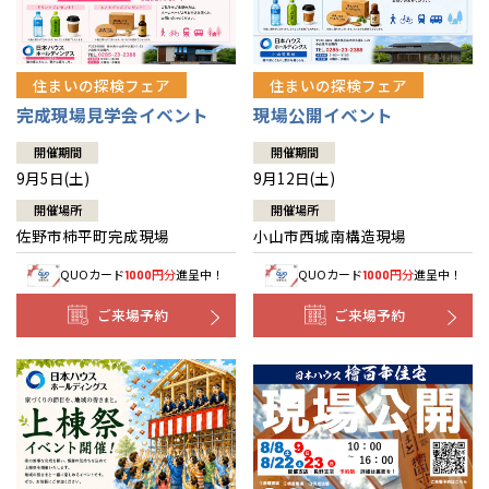
住まいの探検フェア
住まいの探検フェア
完成現場見学会イベント
現場公開イベント
開催期間
開催期間
9月5日(土)
9月12日(土)
開催場所
開催場所
佐野市柿平町完成現場
小山市西城南構造現場
QUOカード
円分
進呈中！
QUOカード
円分
進呈中！
1000
1000
ご来場予約
ご来場予約