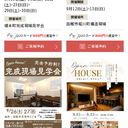
開催期間
(土)・23日(日)・
9月12日(土)・13日(日)
29日(土)・30日(日)
開催場所
開催場所
函館市堀川町構造現場
榎本町完成現場見学会
QUOカード
円分
進呈中！
QUOカード
円分
進呈中！
1000
1000
ご来場予約
ご来場予約