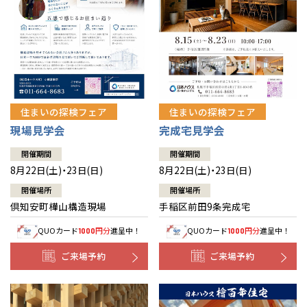
北海道
北海道
札幌
札幌
札幌
東北
東北
小樽
青森県
八戸
道央
青森
甲信越・北陸
甲信越・北陸
道央
苫小牧千歳
青森
小樽
新潟県
新潟
住まいの探検フェア
住まいの探検フェア
道北
秋田
新潟
関東
関東
秋田県
秋田
長岡
道北
旭川
現場見学会
完成宅見学会
東京都
世田谷
道南
岩手
山梨
東京
東海
東海
岩手県
盛岡
山梨県
甲府
開催期間
開催期間
道南
函館
八王子
北上
8月22日(土)・23日(日)
8月22日(土)・23日(日)
室蘭
愛知県
名古屋
道東
山形
長野
神奈川
愛知
近畿
近畿
長野県
長野
神奈川県
横浜
山形県
山形
開催場所
開催場所
豊橋
松本
道東
帯広
湘南
倶知安町樺山構造現場
手稲区前田9条完成宅
大阪府
大阪
釧路
宮城
富山
埼玉
岐阜
大阪
中国・四国
中国・四国
相模
宮城県
仙台
岐阜県
岐阜
富山県
富山
QUOカード
円分
進呈中！
QUOカード
円分
進呈中！
1000
1000
京都府
京都
埼玉県
埼玉
岡山県
岡山
福島県
郡山
福島
石川
千葉
静岡
京都
岡山
九州
九州
静岡県
静岡
石川県
金沢
ご来場予約
ご来場予約
所沢
福島
浜松
兵庫県
姫路
香川県
高松
いわき
福岡県
福岡
福井県
福井
福井
茨城
三重
兵庫
香川
福岡
千葉県
千葉
分譲マンション
会津
三重県
四日市
奈良県
奈良
柏
愛媛県
松山