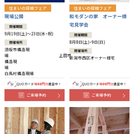
住まいの探検フェア
住まいの探検フェア
現場公開
和モダンの家 オーナー様
宅見学会
開催期間
9月19日(土)～23日(水・祝)
開催期間
8月8日(土)・9日(日)
開催場所
須坂市構造現
開催場所
場 上田市
新潟市西区オーナー様宅
構造現
場
白馬村構造現場
QUOカード
円分
進呈中！
QUOカード
円分
進呈中！
1000
1000
ご来場予約
ご来場予約