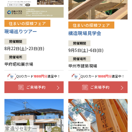
住まいの探検フェア
住まいの探検フェア
現場巡りツアー
構造現場見学会
開催期間
開催期間
8月22日(土)・23日(日)
9月5日(土)・6日(日)
開催場所
開催場所
甲府昭和展示場
甲州市建築現場
QUOカード
円分
進呈中！
QUOカード
円分
進呈中！
1000
1000
ご来場予約
ご来場予約