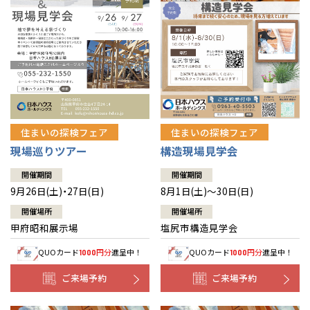
住まいの探検フェア
住まいの探検フェア
構造現場見学会
現場巡りツアー
開催期間
開催期間
8月1日(土)～30日(日)
9月26日(土)・27日(日)
開催場所
開催場所
塩尻市構造見学会
甲府昭和展示場
QUOカード
円分
進呈中！
QUOカード
円分
進呈中！
1000
1000
ご来場予約
ご来場予約