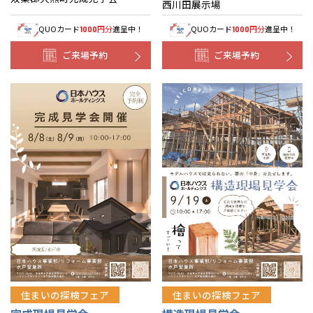
西川田展示場
QUOカード
円分
進呈中！
QUOカード
円分
進呈中！
1000
1000
ご来場予約
ご来場予約
住まいの探検フェア
住まいの探検フェア