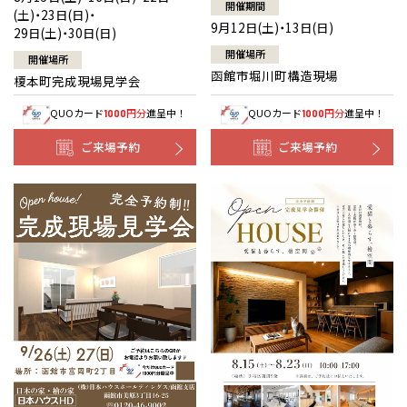
開催期間
(土)・23日(日)・
9月12日(土)・13日(日)
29日(土)・30日(日)
開催場所
開催場所
函館市堀川町構造現場
榎本町完成現場見学会
QUOカード
円分
進呈中！
QUOカード
円分
進呈中！
1000
1000
ご来場予約
ご来場予約