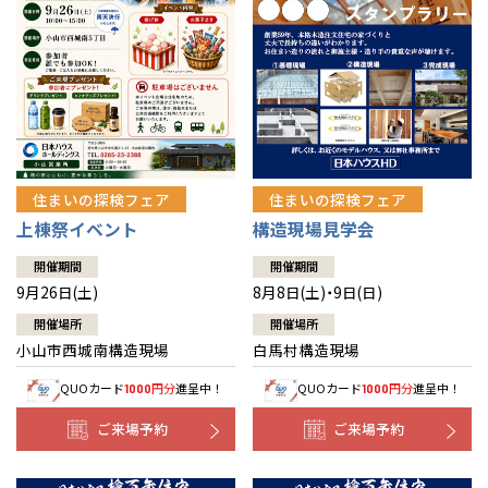
住まいの探検フェア
住まいの探検フェア
上棟祭イベント
構造現場見学会
開催期間
開催期間
9月26日(土)
8月8日(土)・9日(日)
開催場所
開催場所
小山市西城南構造現場
白馬村構造現場
QUOカード
円分
進呈中！
QUOカード
円分
進呈中！
1000
1000
ご来場予約
ご来場予約