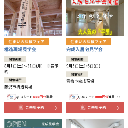
住まいの探検フェア
住まいの探検フェア
構造現場見学会
完成入居宅見学会
開催期間
開催期間
8月1日(土)～31日(月) ※要予
9月5日(土)・6日(日)
約
開催場所
開催場所
青梅市完成現場
藤沢市構造現場
QUOカード
円分
進呈中！
QUOカード
円分
進呈中！
1000
1000
ご来場予約
ご来場予約