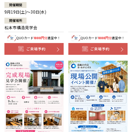
開催期間
9月19日(土)～30日(水)
開催場所
松本市構造見学会
QUOカード
円分
進呈中！
QUOカード
円分
進呈中！
1000
1000
ご来場予約
ご来場予約