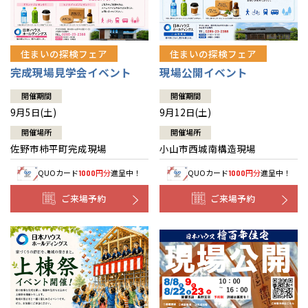
住まいの探検フェア
住まいの探検フェア
完成現場見学会イベント
現場公開イベント
開催期間
開催期間
9月5日(土)
9月12日(土)
開催場所
開催場所
佐野市柿平町完成現場
小山市西城南構造現場
QUOカード
円分
進呈中！
QUOカード
円分
進呈中！
1000
1000
ご来場予約
ご来場予約