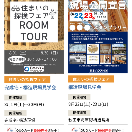
佐賀県
佐賀
栃木
奈良
愛媛
佐賀
※現住所のある都道府県以外の建築予定地の方でも
現住所の有るお近
茨城県
水戸
熊本県
熊本
くの展示場又は店舗にお問合せください。
移住の計画の方もご相談対
群馬
滋賀
鳥取
熊本
応します。お気軽にご相談ください。
栃木県
宇都宮
大分県
大分
小山
和歌山
島根
大分
宮崎県
宮崎
群馬県
群馬
伊勢崎
広島
宮崎
鹿児島県
鹿児島
山口
鹿児島
徳島
長崎
住まいの探検フェア
住まいの探検フェア
構造現場見学会
完成宅・構造現場見学会
高知
沖縄
開催期間
開催期間
8月22日(土)・23日(日)
8月1日(土)～30日(日)
開催場所
開催場所
秋田市将軍野構造現場
完成宅・構造現場
QUOカード
円分
進呈中！
QUOカード
円分
進呈中！
1000
1000