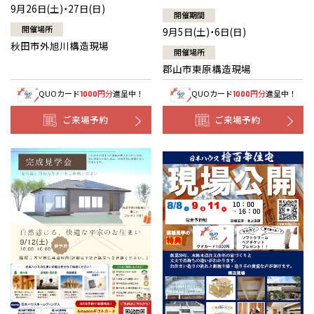
9月26日(土)・27日(日)
開催期間
開催場所
9月5日(土)・6日(日)
秋田市外旭川構造現場
開催場所
郡山市東原構造現場
QUOカード
円分
進呈中！
QUOカード
円分
進呈中！
1000
1000
ご来場予約
ご来場予約