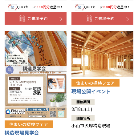
QUOカード
円分
進呈中！
QUOカード
円分
進呈中！
1000
1000
ご来場予約
ご来場予約
住まいの探検フェア
現場公開イベント
開催期間
8月8日(土)
開催場所
住まいの探検フェア
小山市犬塚構造現場
構造現場見学会