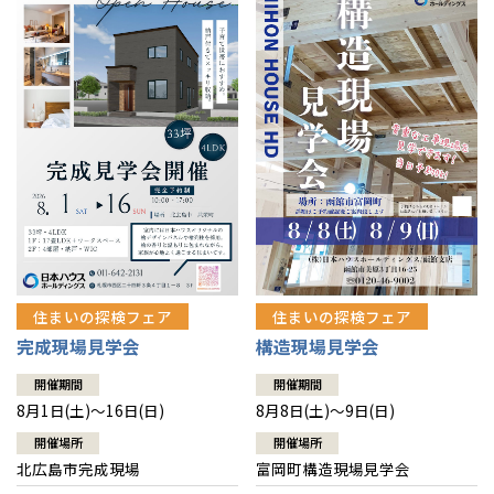
感謝訪問・長期保証
理想の木材「檜」
平屋の家
選ばれる理由
賃貸併用住宅のメリット
分譲住宅・土地
直営工事
外観・インテリア集
リフォームの流れ
安心のサポートシステム
分譲マンション
1メーターモジュール
WEB住宅展示場
介護保険利用で快適リフォーム
商品紹介
分譲マンション トップ
トランクルーム
冷暖房標準装備
暮らし方提案
展示場案内
ワザックとは
会社情報
24時間対応コールセンター
住まいのコラム
高い信頼性
会社情報 トップ
お問い合わせ
デザイン賞各種受賞
住まいのお手入れ集
安心の管理体制
住まいの探検フェア
住まいの探検フェア
ニュースリリース
会員サイト
完成現場見学会
構造現場見学会
セントラルヒーティング
ギャラリー
代表ごあいさつ
開催期間
開催期間
8月1日(土)～16日(日)
8月8日(土)～9日(日)
企業理念
開催場所
開催場所
北広島市完成現場
富岡町構造現場見学会
会社概要