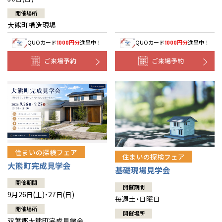
開催場所
大熊町構造現場
QUOカード
円分
進呈中！
QUOカード
円分
進呈中！
1000
1000
ご来場予約
ご来場予約
住まいの探検フェア
住まいの探検フェア
大熊町完成見学会
基礎現場見学会
開催期間
開催期間
9月26日(土)・27日(日)
毎週土・日曜日
開催場所
開催場所
双葉郡大熊町完成見学会