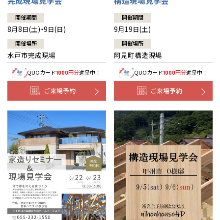
完成現場見学会
構造現場見学会
開催期間
開催期間
8月8日(土)・9日(日)
9月19日(土)
開催場所
開催場所
水戸市完成現場
阿見町構造現場
QUOカード
円分
進呈中！
QUOカード
円分
進呈中！
1000
1000
ご来場予約
ご来場予約