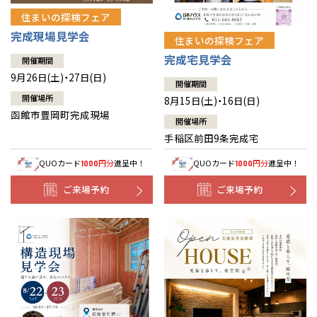
住まいの探検フェア
完成現場見学会
住まいの探検フェア
完成宅見学会
開催期間
9月26日(土)・27日(日)
開催期間
開催場所
8月15日(土)・16日(日)
函館市豊岡町完成現場
開催場所
手稲区前田9条完成宅
QUOカード
円分
進呈中！
QUOカード
円分
進呈中！
1000
1000
ご来場予約
ご来場予約
全国の展示場
お近くのイベント