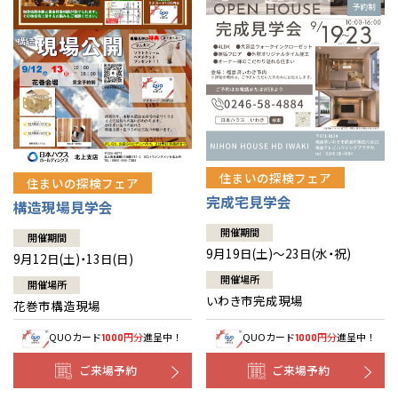
住まいの探検フェア
住まいの探検フェア
完成宅見学会
構造現場見学会
開催期間
開催期間
9月19日(土)～23日(水・祝)
9月12日(土)・13日(日)
開催場所
開催場所
いわき市完成現場
花巻市構造現場
QUOカード
円分
進呈中！
QUOカード
円分
進呈中！
1000
1000
ご来場予約
ご来場予約