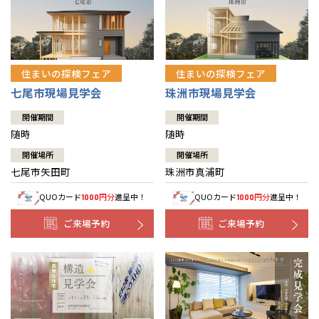
住まいの探検フェア
住まいの探検フェア
七尾市現場見学会
珠洲市現場見学会
開催期間
開催期間
随時
随時
開催場所
開催場所
七尾市矢田町
珠洲市真浦町
QUOカード
円分
進呈中！
QUOカード
円分
進呈中！
1000
1000
ご来場予約
ご来場予約