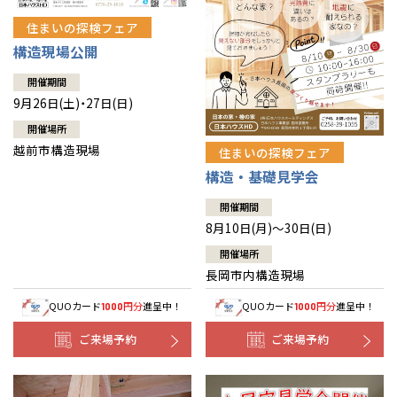
住まいの探検フェア
構造現場公開
開催期間
9月26日(土)・27日(日)
開催場所
越前市構造現場
住まいの探検フェア
構造・基礎見学会
開催期間
8月10日(月)～30日(日)
開催場所
長岡市内構造現場
QUOカード
円分
進呈中！
QUOカード
円分
進呈中！
1000
1000
ご来場予約
ご来場予約