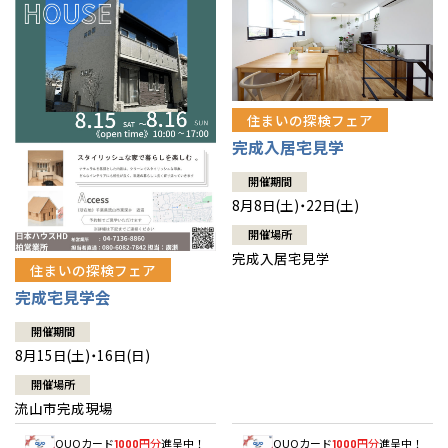
住まいの探検フェア
完成入居宅見学
開催期間
8月8日(土)・22日(土)
開催場所
完成入居宅見学
住まいの探検フェア
完成宅見学会
開催期間
8月15日(土)・16日(日)
開催場所
流山市完成現場
QUOカード
円分
進呈中！
QUOカード
円分
進呈中！
1000
1000