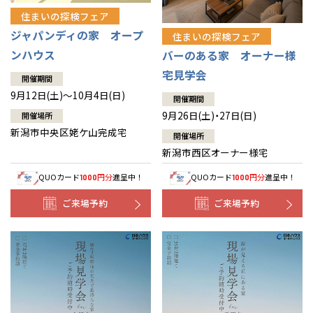
住まいの探検フェア
ジャパンディの家 オープ
住まいの探検フェア
ンハウス
バーのある家 オーナー様
宅見学会
開催期間
9月12日(土)～10月4日(日)
開催期間
9月26日(土)・27日(日)
開催場所
新潟市中央区姥ケ山完成宅
開催場所
新潟市西区オーナー様宅
QUOカード
円分
進呈中！
QUOカード
円分
進呈中！
1000
1000
ご来場予約
ご来場予約