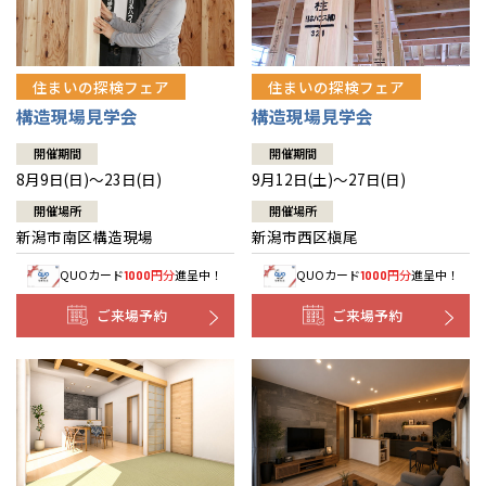
住まいの探検フェア
住まいの探検フェア
構造現場見学会
構造現場見学会
開催期間
開催期間
8月9日(日)～23日(日)
9月12日(土)～27日(日)
開催場所
開催場所
新潟市南区構造現場
新潟市西区槇尾
QUOカード
円分
進呈中！
QUOカード
円分
進呈中！
1000
1000
ご来場予約
ご来場予約