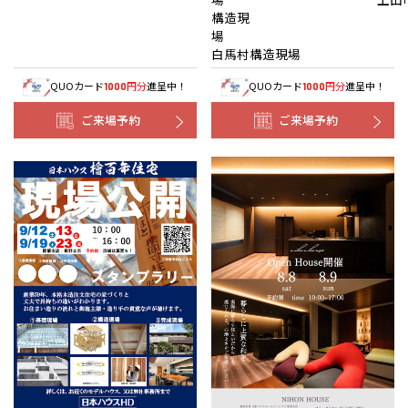
構造現
白馬村構造現場
QUOカード
円分
進呈中！
QUOカード
円分
進呈中！
1000
1000
ご来場予約
ご来場予約