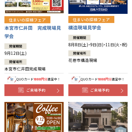
住まいの探検フェア
住まいの探検フェア
構造現場見学会
本宮市仁井田 完成現場見
学会
開催期間
8月8日(土)・9日(日)・11日(火・祝)
開催期間
9月12日(土)
開催場所
花巻市構造現場
開催場所
本宮市仁井田完成現場
QUOカード
円分
進呈中！
QUOカード
円分
進呈中！
1000
1000
ご来場予約
ご来場予約