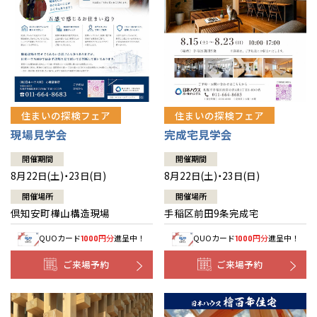
北海道
北海道
札幌
札幌
札幌
東北
東北
小樽
青森県
八戸
道央
青森
甲信越・北陸
甲信越・北陸
道央
苫小牧千歳
青森
小樽
新潟県
新潟
住まいの探検フェア
住まいの探検フェア
道北
秋田
新潟
関東
関東
秋田県
秋田
長岡
道北
旭川
現場見学会
完成宅見学会
東京都
世田谷
道南
岩手
山梨
東京
東海
東海
岩手県
盛岡
山梨県
甲府
開催期間
開催期間
道南
函館
八王子
北上
8月22日(土)・23日(日)
8月22日(土)・23日(日)
室蘭
愛知県
名古屋
道東
山形
長野
神奈川
愛知
近畿
近畿
長野県
長野
神奈川県
横浜
山形県
山形
開催場所
開催場所
豊橋
松本
道東
帯広
湘南
倶知安町樺山構造現場
手稲区前田9条完成宅
大阪府
大阪
釧路
宮城
富山
埼玉
岐阜
大阪
中国・四国
中国・四国
相模
宮城県
仙台
岐阜県
岐阜
富山県
富山
QUOカード
円分
進呈中！
QUOカード
円分
進呈中！
1000
1000
京都府
京都
埼玉県
埼玉
岡山県
岡山
福島県
郡山
福島
石川
千葉
静岡
京都
岡山
九州
九州
静岡県
静岡
石川県
金沢
ご来場予約
ご来場予約
所沢
福島
浜松
兵庫県
姫路
香川県
高松
いわき
福岡県
福岡
福井県
福井
福井
茨城
三重
兵庫
香川
福岡
千葉県
千葉
分譲マンション
会津
三重県
四日市
奈良県
奈良
柏
愛媛県
松山