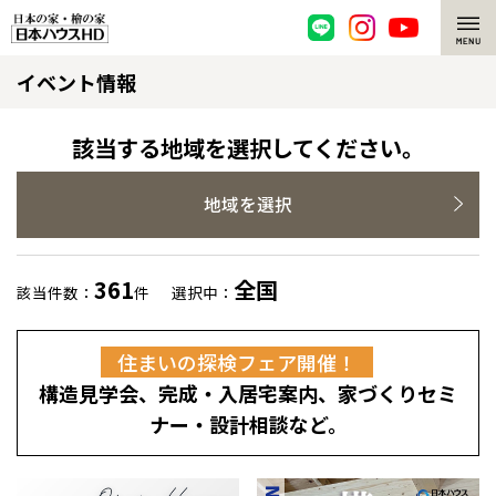
イベント情報
脱炭素・檜の家
環境にやさしい、脱炭素社会の住宅
選ばれる理由
該当する地域を選択してください。
檜・木造住宅
檜の魅力
地域を選択
耐震構造
檜の魅力 トップ
注文住宅
361
全国
該当件数：
件
選択中：
高耐久住宅
檜と日本人
注文住宅 トップ
施工事例
住まいの探検フェア開催！
高断熱・高気密の家
1000年を超えて生きる檜
グレートステージ
リフォーム
構造見学会、完成・入居宅案内、家づくりセミ
エネルギー自給自足
知られざる檜の効果・作用
クレステージ
リフォーム トップ
資産活用
ナー・設計相談など。
ZEH特集
檜の住まいデザイン
施工事例
リフォームメニュー
資産活用 トップ
買取サービス