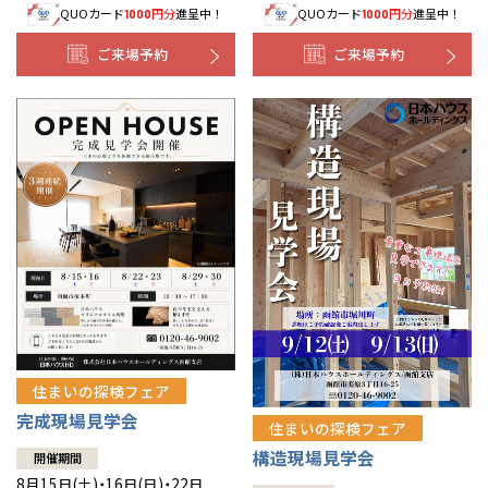
QUOカード
円分
進呈中！
QUOカード
円分
進呈中！
1000
1000
事業部紹介
ご来場予約
ご来場予約
IR情報
木材調達指針
グループ会社紹介
CMギャラリー
採用情報
住まいの探検フェア
完成現場見学会
住まいの探検フェア
構造現場見学会
開催期間
8月15日(土)・16日(日)・22日