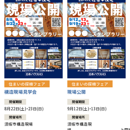
住まいの探検フェア
住まいの探検フェア
構造現場見学会
現場公開
開催期間
開催期間
8月22日(土)・23日(日)
9月12日(土)・13日(日)
開催場所
開催場所
須坂市構造現場
須坂市構造現
場 上田