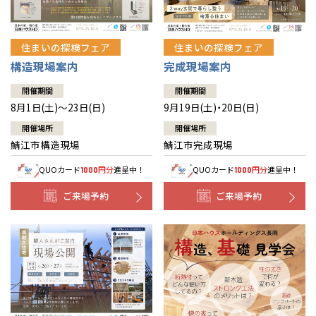
住まいの探検フェア
住まいの探検フェア
構造現場案内
完成現場案内
開催期間
開催期間
8月1日(土)～23日(日)
9月19日(土)・20日(日)
開催場所
開催場所
鯖江市構造現場
鯖江市完成現場
QUOカード
円分
進呈中！
QUOカード
円分
進呈中！
1000
1000
ご来場予約
ご来場予約