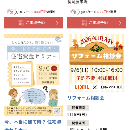
長岡展示場
QUOカード
円分
進呈中！
QUOカード
円分
進呈中！
1000
1000
ご来場予約
ご来場予約
リフォーム相談会
開催期間
9月6日(日)
今、本当に建て時？ 住宅資
開催場所
金セミナー
LIXILショールーム長岡