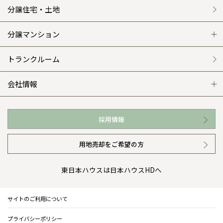
施工事例
選ばれる理由
賃貸併用住宅のメリット
分譲住宅・土地
平屋の家
リフォームの流れ
安心のサポートシステム
分譲マンション
外観・インテリア集
介護保険利用で快適リフォーム
商品紹介
分譲マンション トップ
トランクルーム
WEB住宅展示場
カタログ請求（無料）
展示場案内
ワザックとは
会社情報
お近くの展示場
高い信頼性
会社情報 トップ
採用情報
イベント情報
安心の管理体制
ニュースリリース
用地売却をご希望の方
カタログ請求（無料）
ギャラリー
代表ごあいさつ
東日本ハウスは日本ハウスHDへ
暮らし方提案
企業理念
サイトのご利用について
住まいのコラム
会社概要
プライバシーポリシー