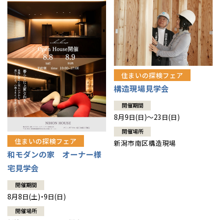
感謝訪問・長期保証
理想の木材「檜」
平屋の家
選ばれる理由
賃貸併用住宅のメリット
分譲住宅・土地
直営工事
外観・インテリア集
リフォームの流れ
安心のサポートシステム
分譲マンション
1メーターモジュール
WEB住宅展示場
介護保険利用で快適リフォーム
商品紹介
分譲マンション トップ
トランクルーム
住まいの探検フェア
冷暖房標準装備
構造現場見学会
暮らし方提案
展示場案内
ワザックとは
会社情報
開催期間
24時間対応コールセンター
住まいのコラム
高い信頼性
会社情報 トップ
お問い合わせ
8月9日(日)～23日(日)
開催場所
デザイン賞各種受賞
住まいのお手入れ集
安心の管理体制
住まいの探検フェア
ニュースリリース
会員サイト
新潟市南区構造現場
和モダンの家 オーナー様
セントラルヒーティング
ギャラリー
代表ごあいさつ
宅見学会
開催期間
企業理念
8月8日(土)・9日(日)
開催場所
会社概要