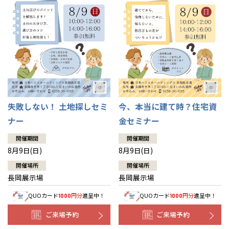
失敗しない！ 土地探しセミ
今、本当に建て時？住宅資
ナー
金セミナー
開催期間
開催期間
8月9日(日)
8月9日(日)
開催場所
開催場所
長岡展示場
長岡展示場
QUOカード
円分
進呈中！
QUOカード
円分
進呈中！
1000
1000
ご来場予約
ご来場予約