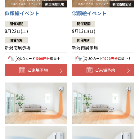
似顔絵イベント
似顔絵イベント
開催期間
開催期間
8月22日(土)
9月13日(日)
開催場所
開催場所
新潟南展示場
新潟南展示場
QUOカード
円分
進呈中！
QUOカード
円分
進呈中！
1000
1000
ご来場予約
ご来場予約