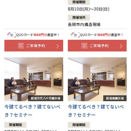
山口
鹿児島
開催期間
8月10日(月)～30日(日)
徳島
長崎
開催場所
長岡市内構造現場
高知
沖縄
QUOカード
円分
進呈中！
QUOカード
円分
進呈中！
1000
1000
ご来場予約
ご来場予約
今建てるべき？建てないべ
今建てるべき？建てないべ
き？セミナー
き？セミナー
開催期間
開催期間