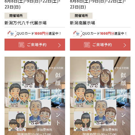
8月8日(土)・9日(日)・22日(土)・
8月8日(土)・9日(日)・22日(土)・
23日(日)
23日(日)
開催場所
開催場所
新潟万代八千代展示場
新潟南展示場
QUOカード
円分
進呈中！
QUOカード
円分
進呈中！
1000
1000
ご来場予約
ご来場予約