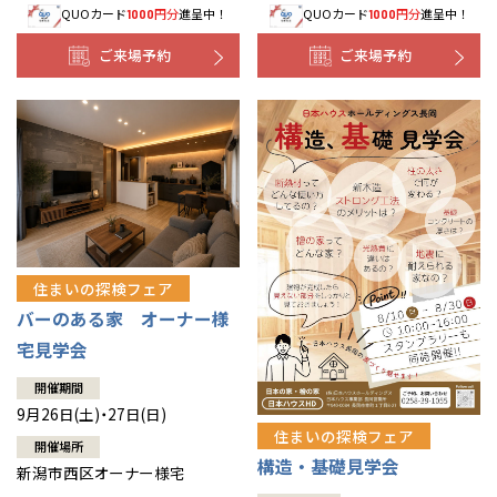
東京都
世田谷
道南
岩手
山梨
東京
東海
東海
岩手県
盛岡
山梨県
甲府
QUOカード
円分
進呈中！
QUOカード
円分
進呈中！
1000
1000
道南
函館
八王子
北上
室蘭
ご来場予約
ご来場予約
愛知県
名古屋
道東
山形
長野
神奈川
愛知
近畿
近畿
長野県
長野
神奈川県
横浜
山形県
山形
豊橋
松本
道東
帯広
湘南
大阪府
大阪
釧路
宮城
富山
埼玉
岐阜
大阪
中国・四国
中国・四国
相模
宮城県
仙台
岐阜県
岐阜
富山県
富山
京都府
京都
埼玉県
埼玉
岡山県
岡山
福島県
郡山
福島
石川
千葉
静岡
京都
岡山
九州
九州
静岡県
静岡
石川県
金沢
所沢
福島
浜松
兵庫県
姫路
香川県
高松
いわき
福岡県
福岡
福井県
福井
福井
茨城
三重
兵庫
香川
福岡
千葉県
千葉
分譲マンション
会津
三重県
四日市
奈良県
奈良
柏
愛媛県
松山
佐賀県
佐賀
栃木
奈良
愛媛
佐賀
住まいの探検フェア
※現住所のある都道府県以外の建築予定地の方でも
現住所の有るお近
茨城県
水戸
熊本県
熊本
バーのある家 オーナー様
くの展示場又は店舗にお問合せください。
移住の計画の方もご相談対
群馬
滋賀
鳥取
熊本
宅見学会
応します。お気軽にご相談ください。
栃木県
宇都宮
大分県
大分
小山
開催期間
和歌山
島根
大分
宮崎県
宮崎
9月26日(土)・27日(日)
群馬県
群馬
住まいの探検フェア
伊勢崎
開催場所
広島
宮崎
鹿児島県
鹿児島
構造・基礎見学会
新潟市西区オーナー様宅