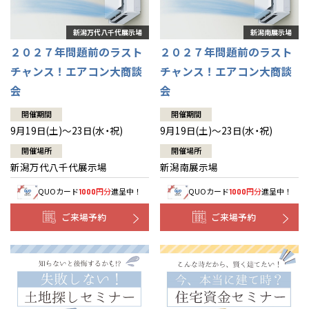
２０２７年問題前のラスト
２０２７年問題前のラスト
チャンス！エアコン大商談
チャンス！エアコン大商談
会
会
開催期間
開催期間
9月19日(土)～23日(水・祝)
9月19日(土)～23日(水・祝)
開催場所
開催場所
新潟万代八千代展示場
新潟南展示場
QUOカード
円分
進呈中！
QUOカード
円分
進呈中！
1000
1000
ご来場予約
ご来場予約