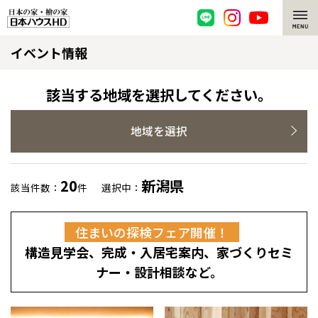
イベント情報
脱炭素・檜の家
環境にやさしい、脱炭素社会の住宅
選ばれる理由
該当する地域を選択してください。
檜・木造住宅
檜の魅力
地域を選択
耐震構造
檜の魅力 トップ
注文住宅
20
新潟県
該当件数：
件
選択中：
高耐久住宅
檜と日本人
注文住宅 トップ
施工事例
住まいの探検フェア開催！
高断熱・高気密の家
1000年を超えて生きる檜
グレートステージ
リフォーム
構造見学会、完成・入居宅案内、家づくりセミ
エネルギー自給自足
知られざる檜の効果・作用
クレステージ
リフォーム トップ
資産活用
ナー・設計相談など。
ZEH特集
檜の住まいデザイン
施工事例
リフォームメニュー
資産活用 トップ
買取サービス