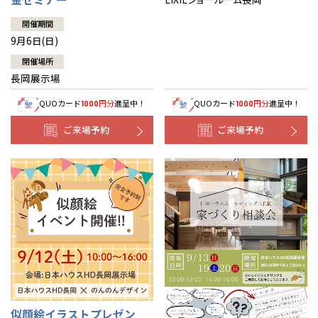
開催期間
9月6日(日)
開催場所
長岡展示場
QUOカード
円分
進呈中！
QUOカード
円分
進呈中！
1000
1000
ご来場予約
ご来場予約
似顔絵イラストプレゼン