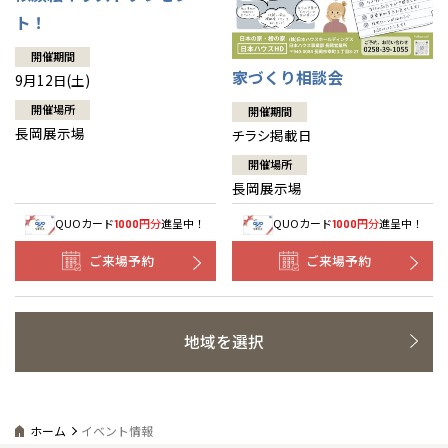
ト！
開催期間
家づくり相談会
9月12日(土)
開催場所
開催期間
長岡展示場
チラシ掲載日
開催場所
長岡展示場
QUOカード
円分
進呈中！
QUOカード
円分
進呈中！
1000
1000
ご来場予約
ご来場予約
地域を選択
ホーム
イベント情報