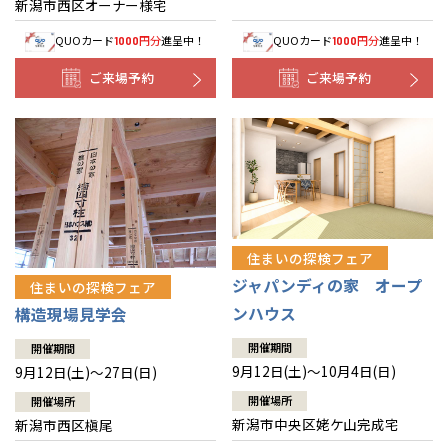
新潟市西区オーナー様宅
事業部紹介
QUOカード
円分
進呈中！
QUOカード
円分
進呈中！
1000
1000
ご来場予約
ご来場予約
IR情報
木材調達指針
全国の展示場
お近くのイベント
グループ会社紹介
CMギャラリー
北海道
北海道
住まいの探検フェア
ジャパンディの家 オープ
住まいの探検フェア
採用情報
札幌
札幌
札幌
東北
東北
ンハウス
構造現場見学会
小樽
開催期間
青森県
八戸
開催期間
道央
青森
甲信越・北陸
甲信越・北陸
道央
苫小牧千歳
青森
9月12日(土)～10月4日(日)
9月12日(土)～27日(日)
小樽
新潟県
新潟
開催場所
道北
秋田
新潟
関東
関東
開催場所
秋田県
秋田
長岡
新潟市中央区姥ケ山完成宅
道北
旭川
新潟市西区槇尾