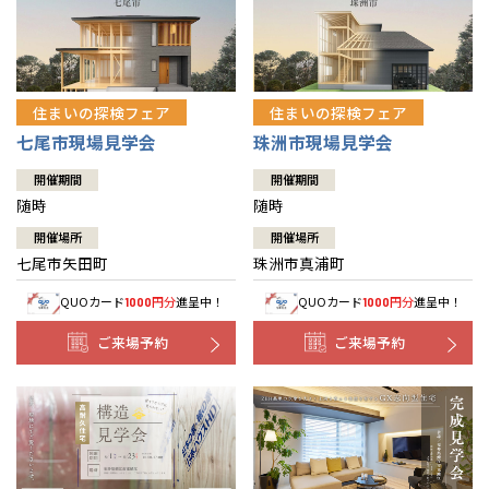
住まいの探検フェア
住まいの探検フェア
七尾市現場見学会
珠洲市現場見学会
開催期間
開催期間
随時
随時
開催場所
開催場所
七尾市矢田町
珠洲市真浦町
QUOカード
円分
進呈中！
QUOカード
円分
進呈中！
1000
1000
ご来場予約
ご来場予約