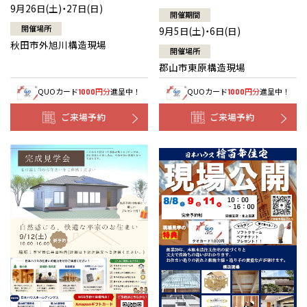
9月26日(土)・27日(日)
開催期間
開催場所
9月5日(土)・6日(日)
秋田市外旭川構造現場
開催場所
郡山市東原構造現場
QUOカード
円分
進呈中！
QUOカード
円分
進呈中！
1000
1000
ご来場予約
ご来場予約