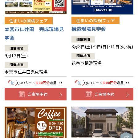
住まいの探検フェア
住まいの探検フェア
構造現場見学会
本宮市仁井田 完成現場見
学会
開催期間
8月8日(土)・9日(日)・11日(火・祝)
開催期間
9月12日(土)
開催場所
花巻市構造現場
開催場所
本宮市仁井田完成現場
QUOカード
円分
進呈中！
QUOカード
円分
進呈中！
1000
1000
ご来場予約
ご来場予約