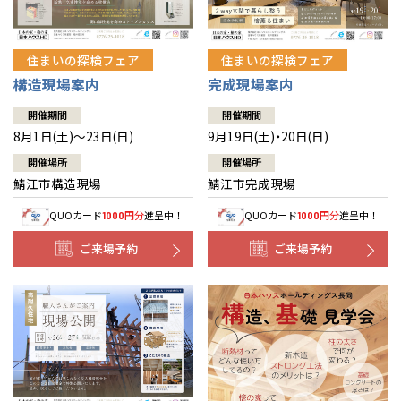
住まいの探検フェア
住まいの探検フェア
構造現場案内
完成現場案内
開催期間
開催期間
8月1日(土)～23日(日)
9月19日(土)・20日(日)
開催場所
開催場所
鯖江市構造現場
鯖江市完成現場
QUOカード
円分
進呈中！
QUOカード
円分
進呈中！
1000
1000
ご来場予約
ご来場予約