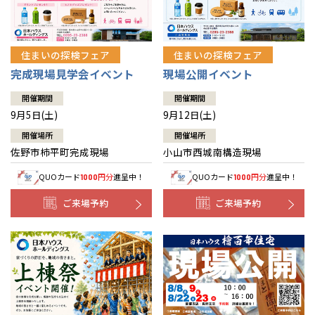
住まいの探検フェア
住まいの探検フェア
完成現場見学会イベント
現場公開イベント
開催期間
開催期間
9月5日(土)
9月12日(土)
開催場所
開催場所
佐野市柿平町完成現場
小山市西城南構造現場
QUOカード
円分
進呈中！
QUOカード
円分
進呈中！
1000
1000
ご来場予約
ご来場予約