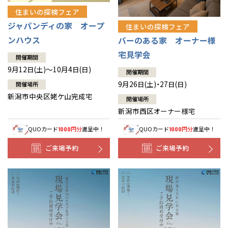
住まいの探検フェア
ジャパンディの家 オープ
住まいの探検フェア
ンハウス
バーのある家 オーナー様
宅見学会
開催期間
9月12日(土)～10月4日(日)
開催期間
9月26日(土)・27日(日)
開催場所
新潟市中央区姥ケ山完成宅
開催場所
新潟市西区オーナー様宅
QUOカード
円分
進呈中！
QUOカード
円分
進呈中！
1000
1000
ご来場予約
ご来場予約