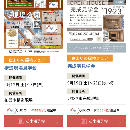
住まいの探検フェア
住まいの探検フェア
完成宅見学会
構造現場見学会
開催期間
開催期間
9月19日(土)～23日(水・祝)
9月12日(土)・13日(日)
開催場所
開催場所
いわき市完成現場
花巻市構造現場
QUOカード
円分
進呈中！
QUOカード
円分
進呈中！
1000
1000
ご来場予約
ご来場予約