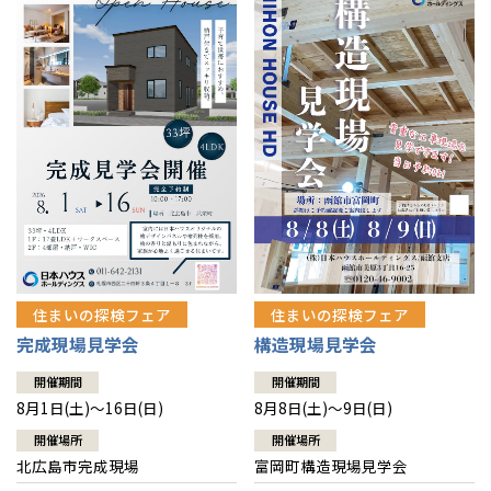
感謝訪問・長期保証
理想の木材「檜」
平屋の家
選ばれる理由
賃貸併用住宅のメリット
分譲住宅・土地
直営工事
外観・インテリア集
リフォームの流れ
安心のサポートシステム
分譲マンション
1メーターモジュール
WEB住宅展示場
介護保険利用で快適リフォーム
商品紹介
分譲マンション トップ
トランクルーム
冷暖房標準装備
暮らし方提案
展示場案内
ワザックとは
会社情報
24時間対応コールセンター
住まいのコラム
高い信頼性
会社情報 トップ
お問い合わせ
デザイン賞各種受賞
住まいのお手入れ集
安心の管理体制
住まいの探検フェア
住まいの探検フェア
ニュースリリース
会員サイト
完成現場見学会
構造現場見学会
セントラルヒーティング
ギャラリー
代表ごあいさつ
開催期間
開催期間
8月1日(土)～16日(日)
8月8日(土)～9日(日)
企業理念
開催場所
開催場所
北広島市完成現場
富岡町構造現場見学会
会社概要