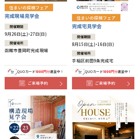
住まいの探検フェア
完成現場見学会
住まいの探検フェア
完成宅見学会
開催期間
9月26日(土)・27日(日)
開催期間
開催場所
8月15日(土)・16日(日)
函館市豊岡町完成現場
開催場所
手稲区前田9条完成宅
QUOカード
円分
進呈中！
QUOカード
円分
進呈中！
1000
1000
ご来場予約
ご来場予約
全国の展示場
お近くのイベント