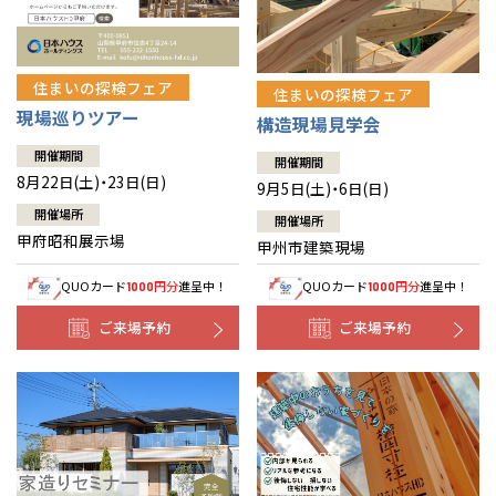
住まいの探検フェア
住まいの探検フェア
現場巡りツアー
構造現場見学会
開催期間
開催期間
8月22日(土)・23日(日)
9月5日(土)・6日(日)
開催場所
開催場所
甲府昭和展示場
甲州市建築現場
QUOカード
円分
進呈中！
QUOカード
円分
進呈中！
1000
1000
ご来場予約
ご来場予約