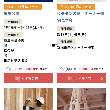
住まいの探検フェア
住まいの探検フェア
現場公開
和モダンの家 オーナー様
宅見学会
開催期間
9月19日(土)～23日(水・祝)
開催期間
8月8日(土)・9日(日)
開催場所
須坂市構造現
開催場所
場 上田市
新潟市西区オーナー様宅
構造現
場
白馬村構造現場
QUOカード
円分
進呈中！
QUOカード
円分
進呈中！
1000
1000
ご来場予約
ご来場予約