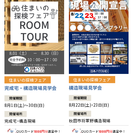
佐賀県
佐賀
栃木
奈良
愛媛
佐賀
※現住所のある都道府県以外の建築予定地の方でも
現住所の有るお近
茨城県
水戸
熊本県
熊本
くの展示場又は店舗にお問合せください。
移住の計画の方もご相談対
群馬
滋賀
鳥取
熊本
応します。お気軽にご相談ください。
栃木県
宇都宮
大分県
大分
小山
和歌山
島根
大分
宮崎県
宮崎
群馬県
群馬
伊勢崎
広島
宮崎
鹿児島県
鹿児島
山口
鹿児島
徳島
長崎
住まいの探検フェア
住まいの探検フェア
構造現場見学会
完成宅・構造現場見学会
高知
沖縄
開催期間
開催期間
8月22日(土)・23日(日)
8月1日(土)～30日(日)
開催場所
開催場所
秋田市将軍野構造現場
完成宅・構造現場
QUOカード
円分
進呈中！
QUOカード
円分
進呈中！
1000
1000