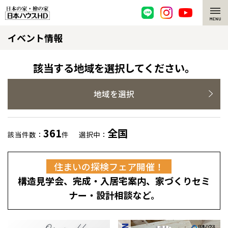
イベント情報
脱炭素・檜の家
環境にやさしい、脱炭素社会の住宅
選ばれる理由
該当する地域を選択してください。
檜・木造住宅
檜の魅力
地域を選択
耐震構造
檜の魅力 トップ
注文住宅
361
全国
該当件数：
件
選択中：
高耐久住宅
檜と日本人
注文住宅 トップ
施工事例
住まいの探検フェア開催！
高断熱・高気密の家
1000年を超えて生きる檜
グレートステージ
リフォーム
構造見学会、完成・入居宅案内、家づくりセミ
エネルギー自給自足
知られざる檜の効果・作用
クレステージ
リフォーム トップ
資産活用
ナー・設計相談など。
ZEH特集
檜の住まいデザイン
施工事例
リフォームメニュー
資産活用 トップ
買取サービス