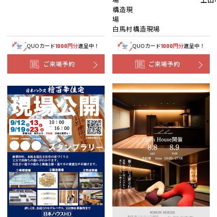
構造現
白馬村構造現場
QUOカード
円分
進呈中！
QUOカード
円分
進呈中！
1000
1000
ご来場予約
ご来場予約