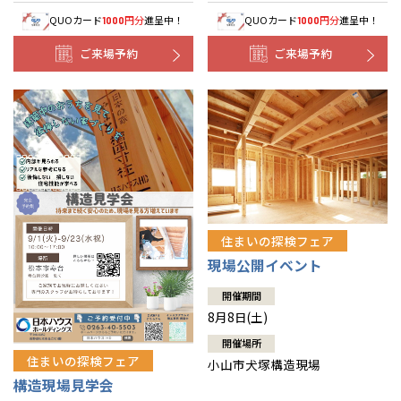
QUOカード
円分
進呈中！
QUOカード
円分
進呈中！
1000
1000
ご来場予約
ご来場予約
住まいの探検フェア
現場公開イベント
開催期間
8月8日(土)
開催場所
住まいの探検フェア
小山市犬塚構造現場
構造現場見学会