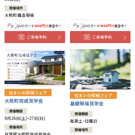
開催場所
大熊町構造現場
QUOカード
円分
進呈中！
QUOカード
円分
進呈中！
1000
1000
ご来場予約
ご来場予約
住まいの探検フェア
住まいの探検フェア
大熊町完成見学会
基礎現場見学会
開催期間
開催期間
9月26日(土)・27日(日)
毎週土・日曜日
開催場所
開催場所
双葉郡大熊町完成見学会