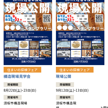
住まいの探検フェア
住まいの探検フェア
構造現場見学会
現場公開
開催期間
開催期間
8月22日(土)・23日(日)
9月12日(土)・13日(日)
開催場所
開催場所
須坂市構造現場
須坂市構造現
場 上田