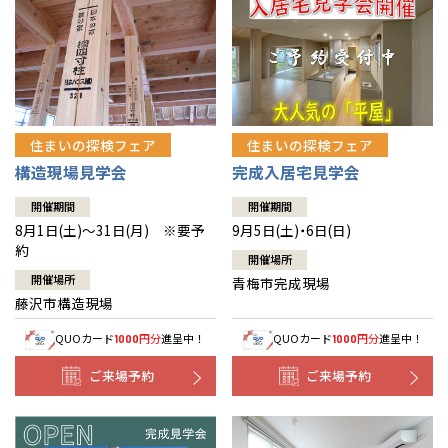
住まいの探検フェア
住まいの探検フェア
構造現場見学会
完成入居宅見学会
開催期間
開催期間
8月1日(土)～31日(月) ※要予
9月5日(土)・6日(日)
約
開催場所
開催場所
青梅市完成現場
藤沢市構造現場
QUOカード
円分
進呈中！
QUOカード
円分
進呈中！
1000
1000
ご来場予約
ご来場予約