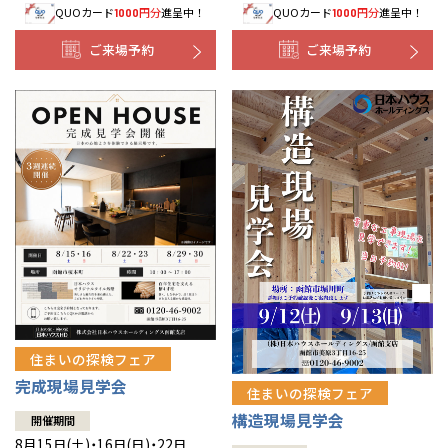
QUOカード
円分
進呈中！
QUOカード
円分
進呈中！
1000
1000
事業部紹介
ご来場予約
ご来場予約
IR情報
木材調達指針
グループ会社紹介
CMギャラリー
採用情報
住まいの探検フェア
完成現場見学会
住まいの探検フェア
構造現場見学会
開催期間
8月15日(土)・16日(日)・22日