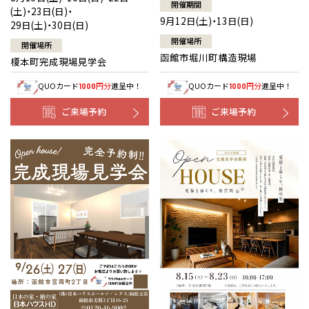
開催期間
(土)・23日(日)・
9月12日(土)・13日(日)
29日(土)・30日(日)
開催場所
開催場所
函館市堀川町構造現場
榎本町完成現場見学会
QUOカード
円分
進呈中！
QUOカード
円分
進呈中！
1000
1000
ご来場予約
ご来場予約