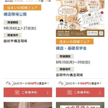
住まいの探検フェア
構造現場公開
開催期間
9月26日(土)・27日(日)
開催場所
越前市構造現場
住まいの探検フェア
構造・基礎見学会
開催期間
8月10日(月)～30日(日)
開催場所
長岡市内構造現場
QUOカード
円分
進呈中！
QUOカード
円分
進呈中！
1000
1000
ご来場予約
ご来場予約