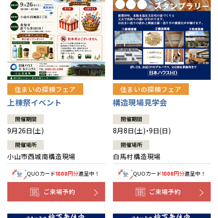
住まいの探検フェア
住まいの探検フェア
上棟祭イベント
構造現場見学会
開催期間
開催期間
9月26日(土)
8月8日(土)・9日(日)
開催場所
開催場所
小山市西城南構造現場
白馬村構造現場
QUOカード
円分
進呈中！
QUOカード
円分
進呈中！
1000
1000
ご来場予約
ご来場予約