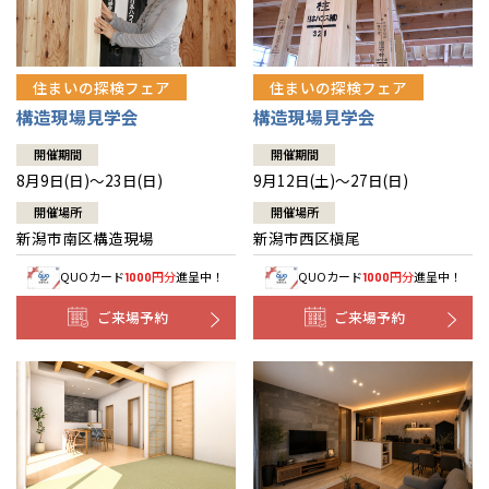
住まいの探検フェア
住まいの探検フェア
構造現場見学会
構造現場見学会
開催期間
開催期間
8月9日(日)～23日(日)
9月12日(土)～27日(日)
開催場所
開催場所
新潟市南区構造現場
新潟市西区槇尾
QUOカード
円分
進呈中！
QUOカード
円分
進呈中！
1000
1000
ご来場予約
ご来場予約