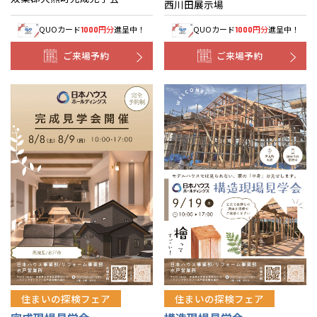
西川田展示場
QUOカード
円分
進呈中！
QUOカード
円分
進呈中！
1000
1000
ご来場予約
ご来場予約
住まいの探検フェア
住まいの探検フェア