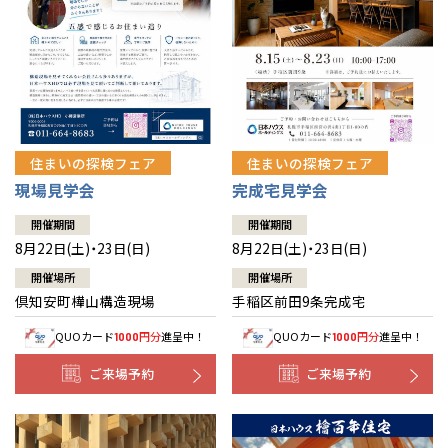
北海道
北海道
札幌
札幌
札幌
東北
東北
小樽
青森県
八戸
道央
青森
甲信越・北陸
甲信越・北陸
道央
苫小牧千歳
青森
小樽
新潟県
新潟
住まいの探検フェア
住まいの探検フェア
道北
秋田
新潟
関東
関東
秋田県
秋田
長岡
道北
旭川
現場見学会
完成宅見学会
東京都
世田谷
道南
岩手
山梨
東京
東海
東海
岩手県
盛岡
山梨県
甲府
開催期間
開催期間
道南
函館
八王子
北上
8月22日(土)・23日(日)
8月22日(土)・23日(日)
室蘭
愛知県
名古屋
道東
山形
長野
神奈川
愛知
近畿
近畿
長野県
長野
神奈川県
横浜
山形県
山形
開催場所
開催場所
豊橋
松本
道東
帯広
湘南
倶知安町樺山構造現場
手稲区前田9条完成宅
大阪府
大阪
釧路
宮城
富山
埼玉
岐阜
大阪
中国・四国
中国・四国
相模
宮城県
仙台
岐阜県
岐阜
富山県
富山
QUOカード
円分
進呈中！
QUOカード
円分
進呈中！
1000
1000
京都府
京都
埼玉県
埼玉
岡山県
岡山
福島県
郡山
福島
石川
千葉
静岡
京都
岡山
九州
九州
静岡県
静岡
石川県
金沢
ご来場予約
ご来場予約
所沢
福島
浜松
兵庫県
姫路
香川県
高松
いわき
福岡県
福岡
福井県
福井
福井
茨城
三重
兵庫
香川
福岡
千葉県
千葉
分譲マンション
会津
三重県
四日市
奈良県
奈良
柏
愛媛県
松山