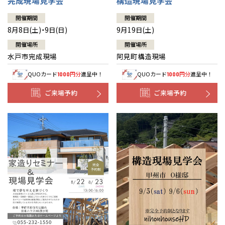
完成現場見学会
構造現場見学会
開催期間
開催期間
8月8日(土)・9日(日)
9月19日(土)
開催場所
開催場所
水戸市完成現場
阿見町構造現場
QUOカード
円分
進呈中！
QUOカード
円分
進呈中！
1000
1000
ご来場予約
ご来場予約