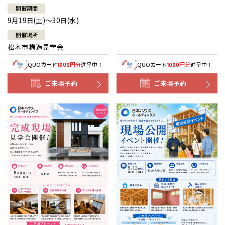
開催期間
9月19日(土)～30日(水)
開催場所
松本市構造見学会
QUOカード
円分
進呈中！
QUOカード
円分
進呈中！
1000
1000
ご来場予約
ご来場予約