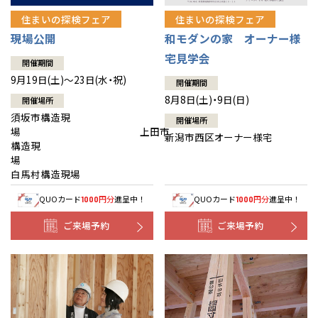
住まいの探検フェア
住まいの探検フェア
現場公開
和モダンの家 オーナー様
宅見学会
開催期間
9月19日(土)～23日(水・祝)
開催期間
8月8日(土)・9日(日)
開催場所
須坂市構造現
開催場所
場 上田市
新潟市西区オーナー様宅
構造現
場
白馬村構造現場
QUOカード
円分
進呈中！
QUOカード
円分
進呈中！
1000
1000
ご来場予約
ご来場予約