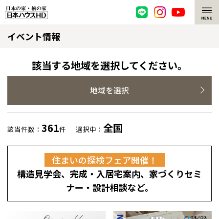
イベント情報
脱炭素・檜の家
環境にやさしい、脱炭素社会の住宅
選ばれる理由
該当する地域を選択してください。
檜・木造住宅
檜の魅力
地域を選択
耐震構造
檜の魅力 トップ
注文住宅
361
全国
該当件数：
件
選択中：
高耐久住宅
檜と日本人
注文住宅 トップ
施工事例
住まいの探検フェア開催！
高断熱・高気密の家
1000年を超えて生きる檜
グレートステージ
リフォーム
構造見学会、完成・入居宅案内、家づくりセミ
エネルギー自給自足
知られざる檜の効果・作用
クレステージ
リフォーム トップ
資産活用
ナー・設計相談など。
ZEH特集
檜の住まいデザイン
施工事例
リフォームメニュー
資産活用 トップ
買取サービス