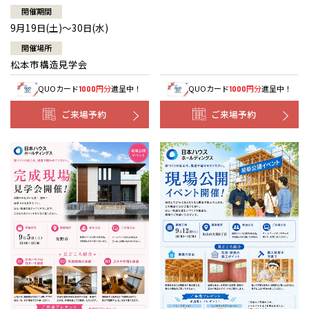
開催期間
9月19日(土)～30日(水)
開催場所
松本市構造見学会
QUOカード
円分
進呈中！
QUOカード
円分
進呈中！
1000
1000
ご来場予約
ご来場予約