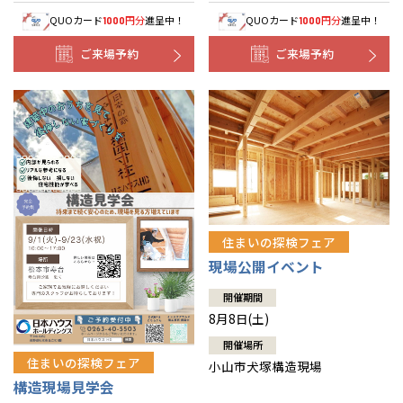
QUOカード
円分
進呈中！
QUOカード
円分
進呈中！
1000
1000
ご来場予約
ご来場予約
住まいの探検フェア
現場公開イベント
開催期間
8月8日(土)
開催場所
住まいの探検フェア
小山市犬塚構造現場
構造現場見学会