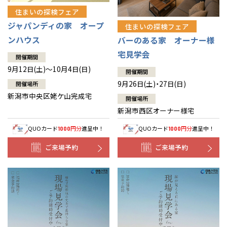
住まいの探検フェア
ジャパンディの家 オープ
住まいの探検フェア
ンハウス
バーのある家 オーナー様
宅見学会
開催期間
9月12日(土)～10月4日(日)
開催期間
9月26日(土)・27日(日)
開催場所
新潟市中央区姥ケ山完成宅
開催場所
新潟市西区オーナー様宅
QUOカード
円分
進呈中！
QUOカード
円分
進呈中！
1000
1000
ご来場予約
ご来場予約