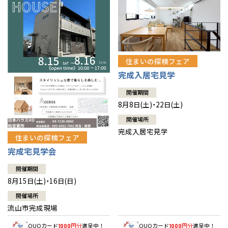
住まいの探検フェア
完成入居宅見学
開催期間
8月8日(土)・22日(土)
開催場所
完成入居宅見学
住まいの探検フェア
完成宅見学会
開催期間
8月15日(土)・16日(日)
開催場所
流山市完成現場
QUOカード
円分
進呈中！
QUOカード
円分
進呈中！
1000
1000