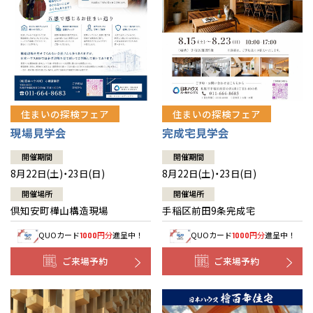
北海道
北海道
札幌
札幌
札幌
東北
東北
小樽
青森県
八戸
道央
青森
甲信越・北陸
甲信越・北陸
道央
苫小牧千歳
青森
小樽
新潟県
新潟
住まいの探検フェア
住まいの探検フェア
道北
秋田
新潟
関東
関東
秋田県
秋田
長岡
道北
旭川
現場見学会
完成宅見学会
東京都
世田谷
道南
岩手
山梨
東京
東海
東海
岩手県
盛岡
山梨県
甲府
開催期間
開催期間
道南
函館
八王子
北上
8月22日(土)・23日(日)
8月22日(土)・23日(日)
室蘭
愛知県
名古屋
道東
山形
長野
神奈川
愛知
近畿
近畿
長野県
長野
神奈川県
横浜
山形県
山形
開催場所
開催場所
豊橋
松本
道東
帯広
湘南
倶知安町樺山構造現場
手稲区前田9条完成宅
大阪府
大阪
釧路
宮城
富山
埼玉
岐阜
大阪
中国・四国
中国・四国
相模
宮城県
仙台
岐阜県
岐阜
富山県
富山
QUOカード
円分
進呈中！
QUOカード
円分
進呈中！
1000
1000
京都府
京都
埼玉県
埼玉
岡山県
岡山
福島県
郡山
福島
石川
千葉
静岡
京都
岡山
九州
九州
静岡県
静岡
石川県
金沢
ご来場予約
ご来場予約
所沢
福島
浜松
兵庫県
姫路
香川県
高松
いわき
福岡県
福岡
福井県
福井
福井
茨城
三重
兵庫
香川
福岡
千葉県
千葉
分譲マンション
会津
三重県
四日市
奈良県
奈良
柏
愛媛県
松山