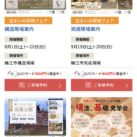
住まいの探検フェア
住まいの探検フェア
構造現場案内
完成現場案内
開催期間
開催期間
8月1日(土)～23日(日)
9月19日(土)・20日(日)
開催場所
開催場所
鯖江市構造現場
鯖江市完成現場
QUOカード
円分
進呈中！
QUOカード
円分
進呈中！
1000
1000
ご来場予約
ご来場予約