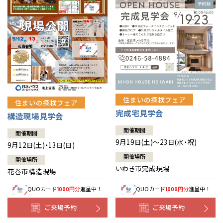
住まいの探検フェア
住まいの探検フェア
完成宅見学会
構造現場見学会
開催期間
開催期間
9月19日(土)～23日(水・祝)
9月12日(土)・13日(日)
開催場所
開催場所
いわき市完成現場
花巻市構造現場
QUOカード
円分
進呈中！
QUOカード
円分
進呈中！
1000
1000
ご来場予約
ご来場予約