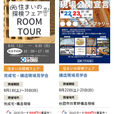
佐賀県
佐賀
栃木
奈良
愛媛
佐賀
※現住所のある都道府県以外の建築予定地の方でも
現住所の有るお近
茨城県
水戸
熊本県
熊本
くの展示場又は店舗にお問合せください。
移住の計画の方もご相談対
群馬
滋賀
鳥取
熊本
応します。お気軽にご相談ください。
栃木県
宇都宮
大分県
大分
小山
和歌山
島根
大分
宮崎県
宮崎
群馬県
群馬
伊勢崎
広島
宮崎
鹿児島県
鹿児島
山口
鹿児島
徳島
長崎
住まいの探検フェア
住まいの探検フェア
構造現場見学会
完成宅・構造現場見学会
高知
沖縄
開催期間
開催期間
8月22日(土)・23日(日)
8月1日(土)～30日(日)
開催場所
開催場所
秋田市将軍野構造現場
完成宅・構造現場
QUOカード
円分
進呈中！
QUOカード
円分
進呈中！
1000
1000