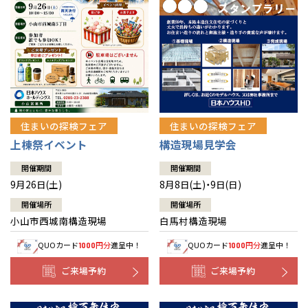
住まいの探検フェア
住まいの探検フェア
上棟祭イベント
構造現場見学会
開催期間
開催期間
9月26日(土)
8月8日(土)・9日(日)
開催場所
開催場所
小山市西城南構造現場
白馬村構造現場
QUOカード
円分
進呈中！
QUOカード
円分
進呈中！
1000
1000
ご来場予約
ご来場予約