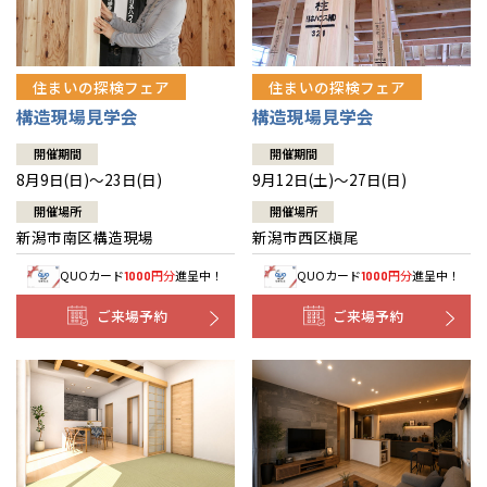
住まいの探検フェア
住まいの探検フェア
構造現場見学会
構造現場見学会
開催期間
開催期間
8月9日(日)～23日(日)
9月12日(土)～27日(日)
開催場所
開催場所
新潟市南区構造現場
新潟市西区槇尾
QUOカード
円分
進呈中！
QUOカード
円分
進呈中！
1000
1000
ご来場予約
ご来場予約