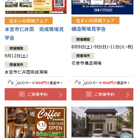
住まいの探検フェア
住まいの探検フェア
構造現場見学会
本宮市仁井田 完成現場見
学会
開催期間
8月8日(土)・9日(日)・11日(火・祝)
開催期間
9月12日(土)
開催場所
花巻市構造現場
開催場所
本宮市仁井田完成現場
QUOカード
円分
進呈中！
QUOカード
円分
進呈中！
1000
1000
ご来場予約
ご来場予約