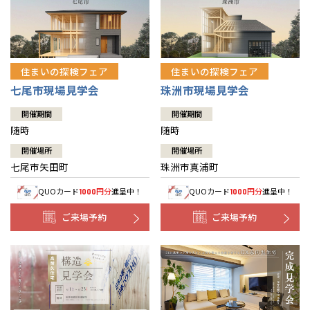
住まいの探検フェア
住まいの探検フェア
七尾市現場見学会
珠洲市現場見学会
開催期間
開催期間
随時
随時
開催場所
開催場所
七尾市矢田町
珠洲市真浦町
QUOカード
円分
進呈中！
QUOカード
円分
進呈中！
1000
1000
ご来場予約
ご来場予約