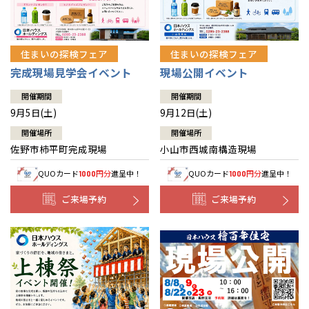
住まいの探検フェア
住まいの探検フェア
完成現場見学会イベント
現場公開イベント
開催期間
開催期間
9月5日(土)
9月12日(土)
開催場所
開催場所
佐野市柿平町完成現場
小山市西城南構造現場
QUOカード
円分
進呈中！
QUOカード
円分
進呈中！
1000
1000
ご来場予約
ご来場予約