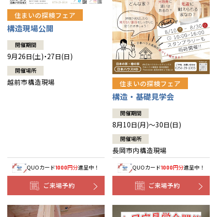
住まいの探検フェア
構造現場公開
開催期間
9月26日(土)・27日(日)
開催場所
越前市構造現場
住まいの探検フェア
構造・基礎見学会
開催期間
8月10日(月)～30日(日)
開催場所
長岡市内構造現場
QUOカード
円分
進呈中！
QUOカード
円分
進呈中！
1000
1000
ご来場予約
ご来場予約