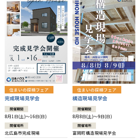
感謝訪問・長期保証
理想の木材「檜」
平屋の家
選ばれる理由
賃貸併用住宅のメリット
分譲住宅・土地
直営工事
外観・インテリア集
リフォームの流れ
安心のサポートシステム
分譲マンション
1メーターモジュール
WEB住宅展示場
介護保険利用で快適リフォーム
商品紹介
分譲マンション トップ
トランクルーム
冷暖房標準装備
暮らし方提案
展示場案内
ワザックとは
会社情報
24時間対応コールセンター
住まいのコラム
高い信頼性
会社情報 トップ
お問い合わせ
デザイン賞各種受賞
住まいのお手入れ集
安心の管理体制
住まいの探検フェア
住まいの探検フェア
ニュースリリース
会員サイト
完成現場見学会
構造現場見学会
セントラルヒーティング
ギャラリー
代表ごあいさつ
開催期間
開催期間
8月1日(土)～16日(日)
8月8日(土)～9日(日)
企業理念
開催場所
開催場所
北広島市完成現場
富岡町構造現場見学会
会社概要