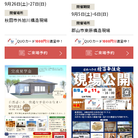
9月26日(土)・27日(日)
開催期間
開催場所
9月5日(土)・6日(日)
秋田市外旭川構造現場
開催場所
郡山市東原構造現場
QUOカード
円分
進呈中！
QUOカード
円分
進呈中！
1000
1000
ご来場予約
ご来場予約