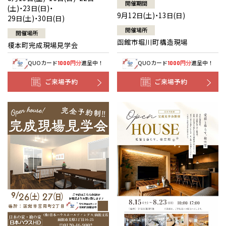
開催期間
(土)・23日(日)・
9月12日(土)・13日(日)
29日(土)・30日(日)
開催場所
開催場所
函館市堀川町構造現場
榎本町完成現場見学会
QUOカード
円分
進呈中！
QUOカード
円分
進呈中！
1000
1000
ご来場予約
ご来場予約