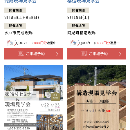
完成現場見学会
構造現場見学会
開催期間
開催期間
8月8日(土)・9日(日)
9月19日(土)
開催場所
開催場所
水戸市完成現場
阿見町構造現場
QUOカード
円分
進呈中！
QUOカード
円分
進呈中！
1000
1000
ご来場予約
ご来場予約