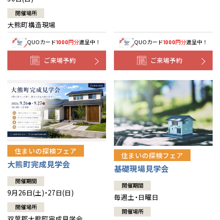
開催場所
大熊町構造現場
QUOカード
円分
進呈中！
QUOカード
円分
進呈中！
1000
1000
ご来場予約
ご来場予約
住まいの探検フェア
住まいの探検フェア
大熊町完成見学会
基礎現場見学会
開催期間
開催期間
9月26日(土)・27日(日)
毎週土・日曜日
開催場所
開催場所
双葉郡大熊町完成見学会