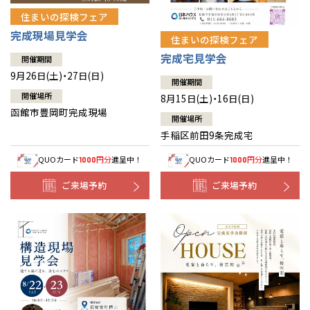
住まいの探検フェア
完成現場見学会
住まいの探検フェア
完成宅見学会
開催期間
9月26日(土)・27日(日)
開催期間
開催場所
8月15日(土)・16日(日)
函館市豊岡町完成現場
開催場所
手稲区前田9条完成宅
QUOカード
円分
進呈中！
QUOカード
円分
進呈中！
1000
1000
ご来場予約
ご来場予約
全国の展示場
お近くのイベント