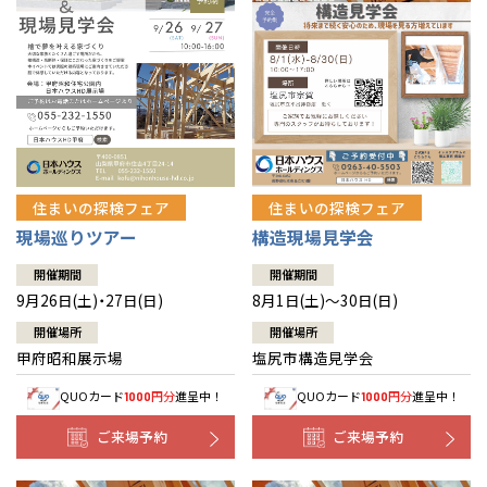
住まいの探検フェア
住まいの探検フェア
構造現場見学会
現場巡りツアー
開催期間
開催期間
8月1日(土)～30日(日)
9月26日(土)・27日(日)
開催場所
開催場所
塩尻市構造見学会
甲府昭和展示場
QUOカード
円分
進呈中！
QUOカード
円分
進呈中！
1000
1000
ご来場予約
ご来場予約