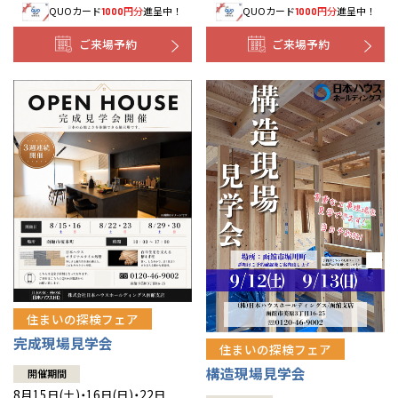
QUOカード
円分
進呈中！
QUOカード
円分
進呈中！
1000
1000
事業部紹介
ご来場予約
ご来場予約
IR情報
木材調達指針
グループ会社紹介
CMギャラリー
採用情報
住まいの探検フェア
完成現場見学会
住まいの探検フェア
構造現場見学会
開催期間
8月15日(土)・16日(日)・22日