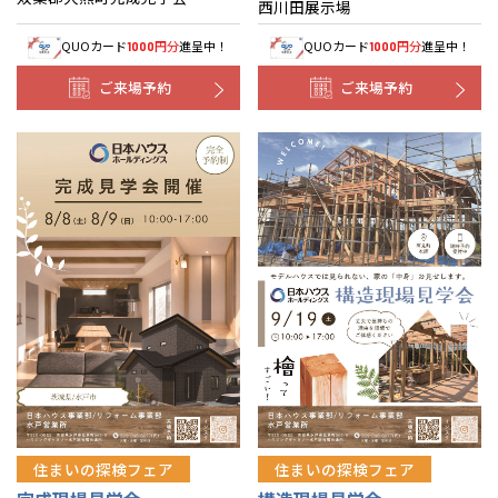
西川田展示場
QUOカード
円分
進呈中！
QUOカード
円分
進呈中！
1000
1000
ご来場予約
ご来場予約
住まいの探検フェア
住まいの探検フェア