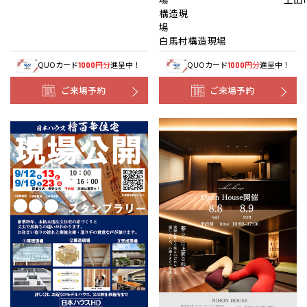
構造現
白馬村構造現場
QUOカード
円分
進呈中！
QUOカード
円分
進呈中！
1000
1000
ご来場予約
ご来場予約