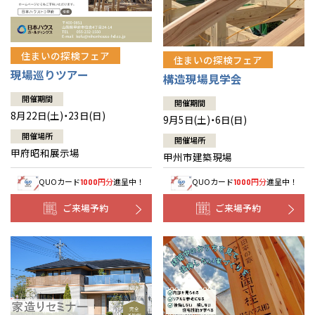
住まいの探検フェア
住まいの探検フェア
現場巡りツアー
構造現場見学会
開催期間
開催期間
8月22日(土)・23日(日)
9月5日(土)・6日(日)
開催場所
開催場所
甲府昭和展示場
甲州市建築現場
QUOカード
円分
進呈中！
QUOカード
円分
進呈中！
1000
1000
ご来場予約
ご来場予約