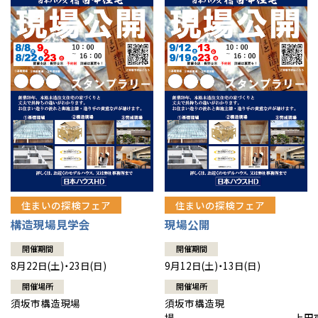
住まいの探検フェア
住まいの探検フェア
構造現場見学会
現場公開
開催期間
開催期間
8月22日(土)・23日(日)
9月12日(土)・13日(日)
開催場所
開催場所
須坂市構造現場
須坂市構造現
場 上田