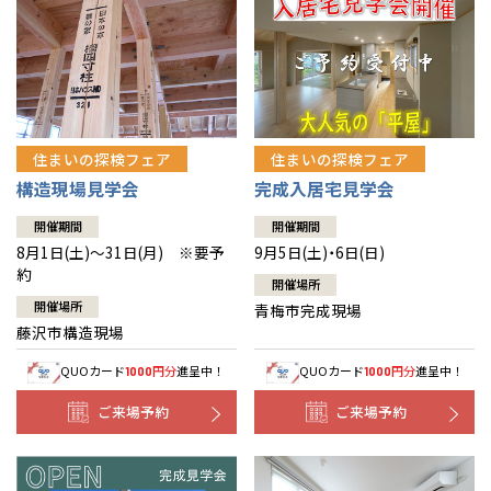
住まいの探検フェア
住まいの探検フェア
構造現場見学会
完成入居宅見学会
開催期間
開催期間
8月1日(土)～31日(月) ※要予
9月5日(土)・6日(日)
約
開催場所
開催場所
青梅市完成現場
藤沢市構造現場
QUOカード
円分
進呈中！
QUOカード
円分
進呈中！
1000
1000
ご来場予約
ご来場予約