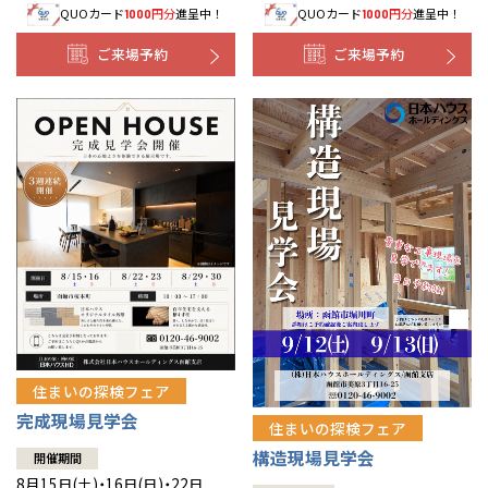
QUOカード
円分
進呈中！
QUOカード
円分
進呈中！
1000
1000
事業部紹介
ご来場予約
ご来場予約
IR情報
木材調達指針
グループ会社紹介
CMギャラリー
採用情報
住まいの探検フェア
完成現場見学会
住まいの探検フェア
構造現場見学会
開催期間
8月15日(土)・16日(日)・22日