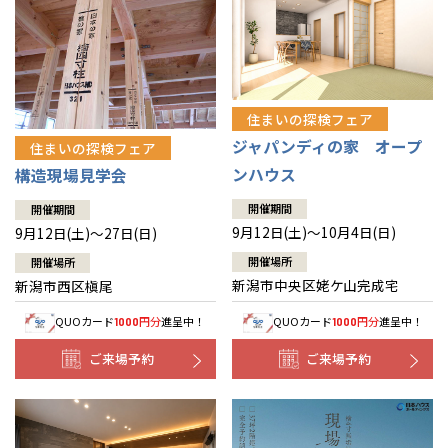
住まいの探検フェア
ジャパンディの家 オープ
住まいの探検フェア
ンハウス
構造現場見学会
開催期間
開催期間
9月12日(土)～10月4日(日)
9月12日(土)～27日(日)
開催場所
開催場所
新潟市中央区姥ケ山完成宅
新潟市西区槇尾
QUOカード
円分
進呈中！
QUOカード
円分
進呈中！
1000
1000
ご来場予約
ご来場予約