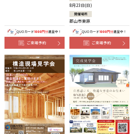
8月23日(日)
開催場所
郡山市東原
QUOカード
円分
進呈中！
QUOカード
円分
進呈中！
1000
1000
ご来場予約
ご来場予約