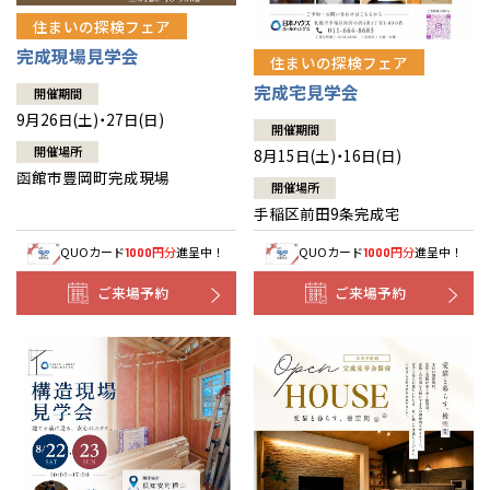
住まいの探検フェア
完成現場見学会
住まいの探検フェア
完成宅見学会
開催期間
9月26日(土)・27日(日)
開催期間
開催場所
8月15日(土)・16日(日)
函館市豊岡町完成現場
開催場所
手稲区前田9条完成宅
QUOカード
円分
進呈中！
QUOカード
円分
進呈中！
1000
1000
ご来場予約
ご来場予約
全国の展示場
お近くのイベント