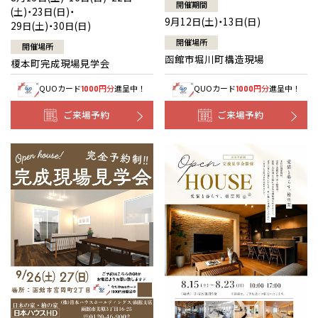
開催期間
(土)・23日(日)・
9月12日(土)・13日(日)
29日(土)・30日(日)
開催場所
開催場所
函館市堀川町構造現場
榎本町完成現場見学会
QUOカード
円分
進呈中！
QUOカード
円分
進呈中！
1000
1000
ご来場予約
ご来場予約