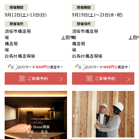
開催期間
開催期間
9月12日(土)・13日(日)
9月19日(土)～23日(水・祝)
開催場所
開催場所
須坂市構造現
須坂市構造現
場 上田市
場 上田
構造現
構造現
場
白馬村構造現場
白馬村構造現場
QUOカード
円分
進呈中！
QUOカード
円分
進呈中！
1000
1000
ご来場予約
ご来場予約