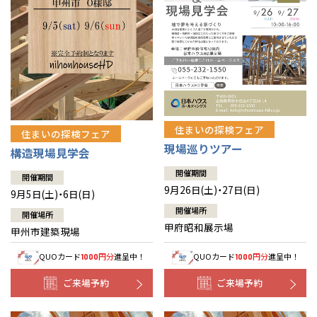
住まいの探検フェア
住まいの探検フェア
現場巡りツアー
構造現場見学会
開催期間
開催期間
9月26日(土)・27日(日)
9月5日(土)・6日(日)
開催場所
開催場所
甲府昭和展示場
甲州市建築現場
QUOカード
円分
進呈中！
QUOカード
円分
進呈中！
1000
1000
ご来場予約
ご来場予約