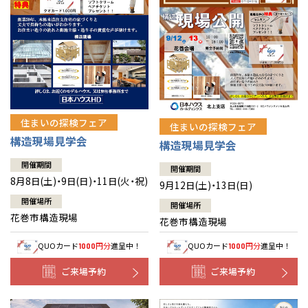
住まいの探検フェア
住まいの探検フェア
構造現場見学会
構造現場見学会
開催期間
開催期間
8月8日(土)・9日(日)・11日(火・祝)
9月12日(土)・13日(日)
開催場所
開催場所
花巻市構造現場
花巻市構造現場
QUOカード
円分
進呈中！
QUOカード
円分
進呈中！
1000
1000
ご来場予約
ご来場予約