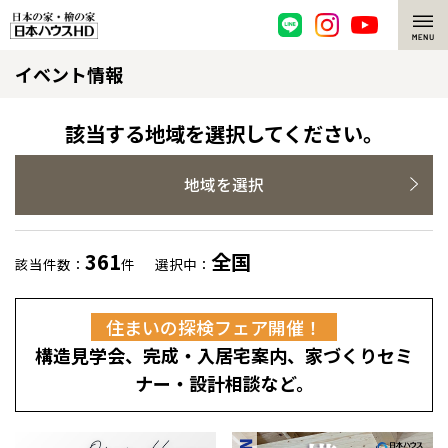
イベント情報
脱炭素・檜の家
環境にやさしい、脱炭素社会の住宅
選ばれる理由
該当する地域を選択してください。
檜・木造住宅
檜の魅力
地域を選択
耐震構造
檜の魅力 トップ
注文住宅
361
全国
該当件数：
件
選択中：
高耐久住宅
檜と日本人
注文住宅 トップ
施工事例
住まいの探検フェア開催！
高断熱・高気密の家
1000年を超えて生きる檜
グレートステージ
リフォーム
構造見学会、完成・入居宅案内、家づくりセミ
エネルギー自給自足
知られざる檜の効果・作用
クレステージ
リフォーム トップ
資産活用
ナー・設計相談など。
ZEH特集
檜の住まいデザイン
施工事例
リフォームメニュー
資産活用 トップ
買取サービス