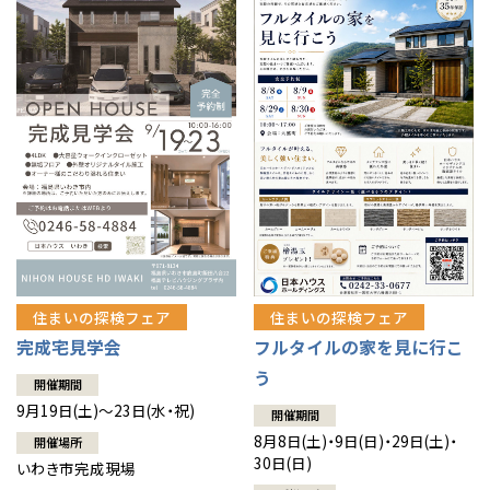
住まいの探検フェア
住まいの探検フェア
完成宅見学会
フルタイルの家を見に行こ
う
開催期間
9月19日(土)～23日(水・祝)
開催期間
8月8日(土)・9日(日)・29日(土)・
開催場所
30日(日)
いわき市完成現場