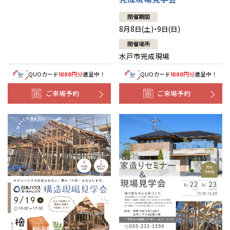
開催期間
8月8日(土)・9日(日)
開催場所
水戸市完成現場
QUOカード
円分
進呈中！
QUOカード
円分
進呈中！
1000
1000
ご来場予約
ご来場予約