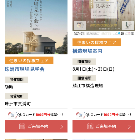
住まいの探検フェア
構造現場案内
住まいの探検フェア
開催期間
珠洲市現場見学会
8月1日(土)～23日(日)
開催場所
開催期間
鯖江市構造現場
随時
開催場所
珠洲市真浦町
QUOカード
円分
進呈中！
QUOカード
円分
進呈中！
1000
1000
ご来場予約
ご来場予約