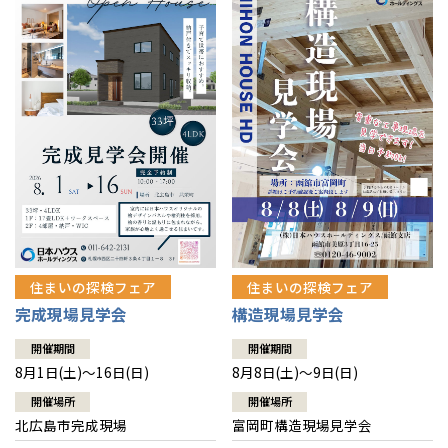
感謝訪問・長期保証
理想の木材「檜」
平屋の家
選ばれる理由
賃貸併用住宅のメリット
分譲住宅・土地
直営工事
外観・インテリア集
リフォームの流れ
安心のサポートシステム
分譲マンション
1メーターモジュール
WEB住宅展示場
介護保険利用で快適リフォーム
商品紹介
分譲マンション トップ
トランクルーム
冷暖房標準装備
暮らし方提案
展示場案内
ワザックとは
会社情報
24時間対応コールセンター
住まいのコラム
高い信頼性
会社情報 トップ
お問い合わせ
デザイン賞各種受賞
住まいのお手入れ集
安心の管理体制
住まいの探検フェア
住まいの探検フェア
ニュースリリース
会員サイト
完成現場見学会
構造現場見学会
セントラルヒーティング
ギャラリー
代表ごあいさつ
開催期間
開催期間
8月1日(土)～16日(日)
8月8日(土)～9日(日)
企業理念
開催場所
開催場所
北広島市完成現場
富岡町構造現場見学会
会社概要