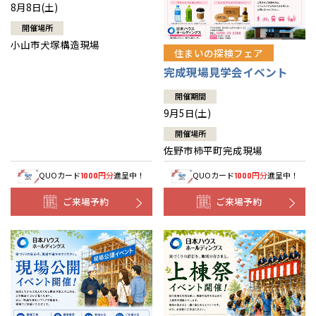
8月8日(土)
開催場所
小山市犬塚構造現場
住まいの探検フェア
完成現場見学会イベント
開催期間
9月5日(土)
開催場所
佐野市柿平町完成現場
QUOカード
円分
進呈中！
QUOカード
円分
進呈中！
1000
1000
ご来場予約
ご来場予約