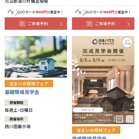
河沼郡湯川村構造現場
QUOカード
円分
進呈中！
QUOカード
円分
進呈中！
1000
1000
ご来場予約
ご来場予約
住まいの探検フェア
基礎現場見学会
開催期間
毎週土・日曜日
開催場所
西川田展示場
住まいの探検フェア
完成現場見学会