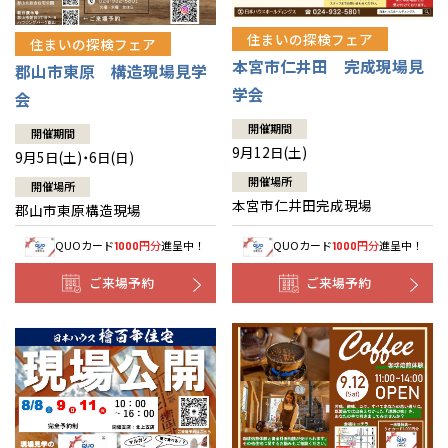
住まいの探検フェア
住まいの探検フェア
本宮市仁井田 完成現場見
郡山市東原 構造現場見学
学会
会
開催期間
開催期間
9月12日(土)
9月5日(土)・6日(日)
開催場所
開催場所
本宮市仁井田完成現場
郡山市東原構造現場
QUOカード
円分
進呈中！
QUOカード
円分
進呈中！
1000
1000
ご来場予約
ご来場予約