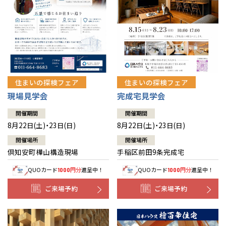
北海道
北海道
札幌
札幌
札幌
東北
東北
小樽
青森県
八戸
道央
青森
甲信越・北陸
甲信越・北陸
道央
苫小牧千歳
青森
小樽
新潟県
新潟
住まいの探検フェア
住まいの探検フェア
道北
秋田
新潟
関東
関東
秋田県
秋田
長岡
道北
旭川
現場見学会
完成宅見学会
東京都
世田谷
道南
岩手
山梨
東京
東海
東海
岩手県
盛岡
山梨県
甲府
開催期間
開催期間
道南
函館
八王子
北上
8月22日(土)・23日(日)
8月22日(土)・23日(日)
室蘭
愛知県
名古屋
道東
山形
長野
神奈川
愛知
近畿
近畿
長野県
長野
神奈川県
横浜
山形県
山形
開催場所
開催場所
豊橋
松本
道東
帯広
湘南
倶知安町樺山構造現場
手稲区前田9条完成宅
大阪府
大阪
釧路
宮城
富山
埼玉
岐阜
大阪
中国・四国
中国・四国
相模
宮城県
仙台
岐阜県
岐阜
富山県
富山
QUOカード
円分
進呈中！
QUOカード
円分
進呈中！
1000
1000
京都府
京都
埼玉県
埼玉
岡山県
岡山
福島県
郡山
福島
石川
千葉
静岡
京都
岡山
九州
九州
静岡県
静岡
石川県
金沢
ご来場予約
ご来場予約
所沢
福島
浜松
兵庫県
姫路
香川県
高松
いわき
福岡県
福岡
福井県
福井
福井
茨城
三重
兵庫
香川
福岡
千葉県
千葉
分譲マンション
会津
三重県
四日市
奈良県
奈良
柏
愛媛県
松山