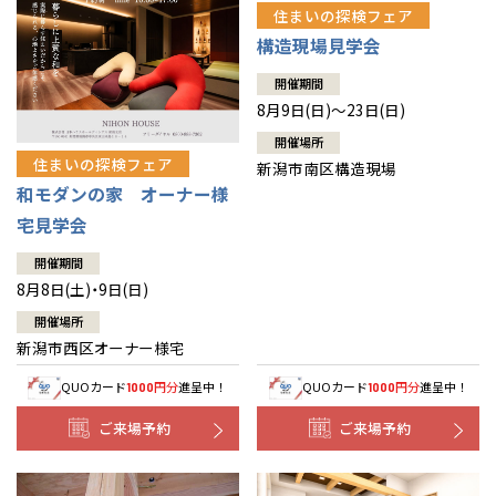
住まいの探検フェア
構造現場見学会
開催期間
8月9日(日)～23日(日)
開催場所
住まいの探検フェア
新潟市南区構造現場
和モダンの家 オーナー様
宅見学会
開催期間
8月8日(土)・9日(日)
開催場所
新潟市西区オーナー様宅
QUOカード
円分
進呈中！
QUOカード
円分
進呈中！
1000
1000
ご来場予約
ご来場予約