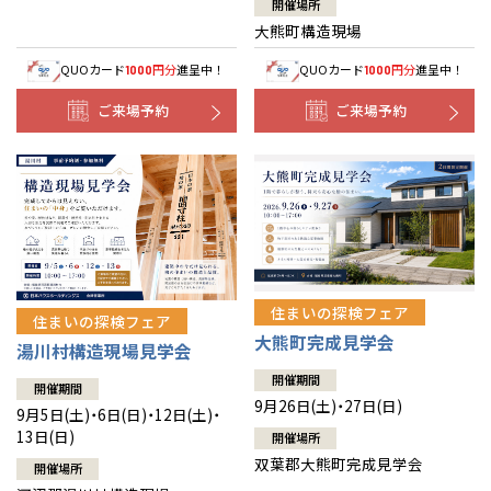
開催場所
大熊町構造現場
QUOカード
円分
進呈中！
QUOカード
円分
進呈中！
1000
1000
ご来場予約
ご来場予約
住まいの探検フェア
住まいの探検フェア
大熊町完成見学会
湯川村構造現場見学会
開催期間
開催期間
9月26日(土)・27日(日)
9月5日(土)・6日(日)・12日(土)・
13日(日)
開催場所
双葉郡大熊町完成見学会
開催場所