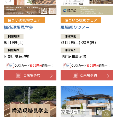
住まいの探検フェア
住まいの探検フェア
構造現場見学会
現場巡りツアー
開催期間
開催期間
9月19日(土)
8月22日(土)・23日(日)
開催場所
開催場所
阿見町構造現場
甲府昭和展示場
QUOカード
円分
進呈中！
QUOカード
円分
進呈中！
1000
1000
ご来場予約
ご来場予約