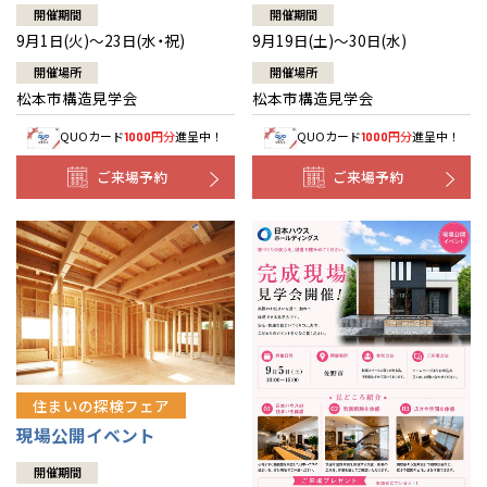
開催期間
開催期間
9月1日(火)～23日(水・祝)
9月19日(土)～30日(水)
開催場所
開催場所
松本市構造見学会
松本市構造見学会
QUOカード
円分
進呈中！
QUOカード
円分
進呈中！
1000
1000
ご来場予約
ご来場予約
住まいの探検フェア
現場公開イベント
開催期間