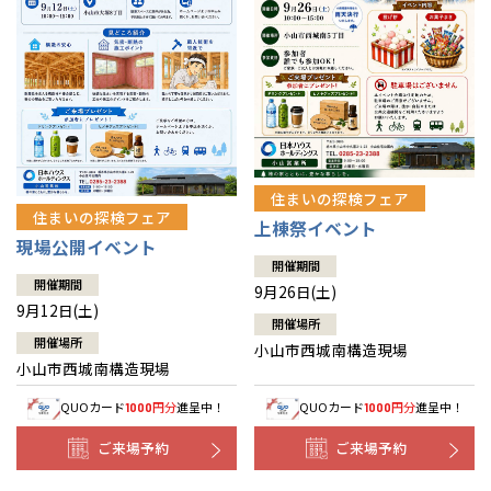
住まいの探検フェア
住まいの探検フェア
上棟祭イベント
現場公開イベント
開催期間
開催期間
9月26日(土)
9月12日(土)
開催場所
開催場所
小山市西城南構造現場
小山市西城南構造現場
QUOカード
円分
進呈中！
QUOカード
円分
進呈中！
1000
1000
ご来場予約
ご来場予約