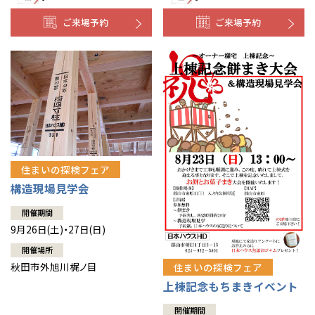
ご来場予約
ご来場予約
住まいの探検フェア
構造現場見学会
開催期間
9月26日(土)・27日(日)
開催場所
秋田市外旭川梶ノ目
住まいの探検フェア
上棟記念もちまきイベント
開催期間