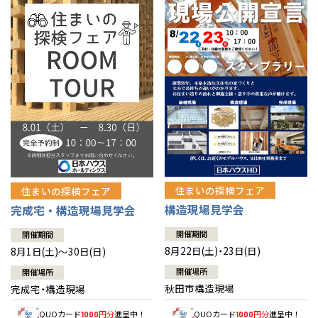
佐賀県
佐賀
栃木
奈良
愛媛
佐賀
※現住所のある都道府県以外の建築予定地の方でも
現住所の有るお近
茨城県
水戸
熊本県
熊本
くの展示場又は店舗にお問合せください。
移住の計画の方もご相談対
群馬
滋賀
鳥取
熊本
応します。お気軽にご相談ください。
栃木県
宇都宮
大分県
大分
小山
和歌山
島根
大分
宮崎県
宮崎
群馬県
群馬
伊勢崎
広島
宮崎
鹿児島県
鹿児島
山口
鹿児島
徳島
長崎
住まいの探検フェア
住まいの探検フェア
構造現場見学会
完成宅・構造現場見学会
高知
沖縄
開催期間
開催期間
8月22日(土)・23日(日)
8月1日(土)～30日(日)
開催場所
開催場所
秋田市構造現場
完成宅・構造現場
QUOカード
円分
進呈中！
QUOカード
円分
進呈中！
1000
1000