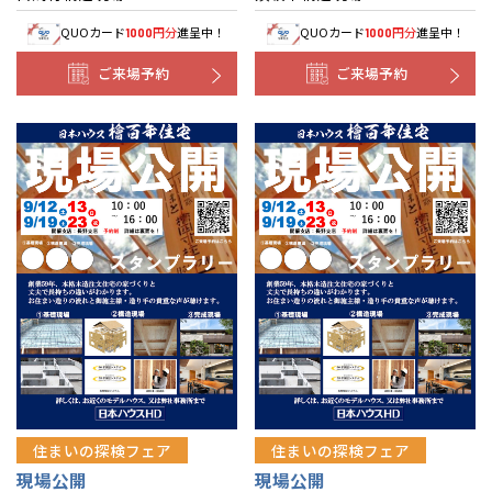
QUOカード
円分
進呈中！
QUOカード
円分
進呈中！
1000
1000
ご来場予約
ご来場予約
住まいの探検フェア
住まいの探検フェア
現場公開
現場公開