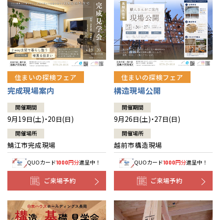
住まいの探検フェア
住まいの探検フェア
完成現場案内
構造現場公開
開催期間
開催期間
9月19日(土)・20日(日)
9月26日(土)・27日(日)
開催場所
開催場所
鯖江市完成現場
越前市構造現場
QUOカード
円分
進呈中！
QUOカード
円分
進呈中！
1000
1000
ご来場予約
ご来場予約