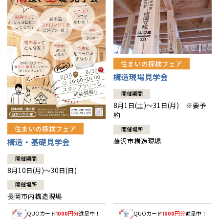
住まいの探検フェア
構造現場見学会
開催期間
8月1日(土)～31日(月) ※要予
約
住まいの探検フェア
開催場所
藤沢市構造現場
構造・基礎見学会
開催期間
8月10日(月)～30日(日)
開催場所
長岡市内構造現場
QUOカード
円分
進呈中！
QUOカード
円分
進呈中！
1000
1000