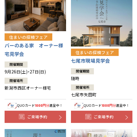
住まいの探検フェア
バーのある家 オーナー様
住まいの探検フェア
宅見学会
七尾市現場見学会
開催期間
9月26日(土)・27日(日)
開催期間
随時
開催場所
新潟市西区オーナー様宅
開催場所
七尾市矢田町
QUOカード
円分
進呈中！
QUOカード
円分
進呈中！
1000
1000
ご来場予約
ご来場予約