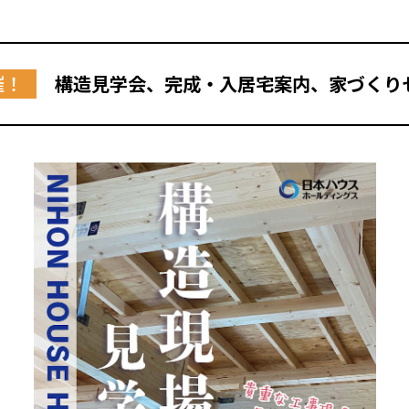
催！
構造見学会、完成・入居宅案内、家づくり
全国の展示場
お近くのイベント
北海道
北海道
札幌
札幌
札幌
東北
東北
小樽