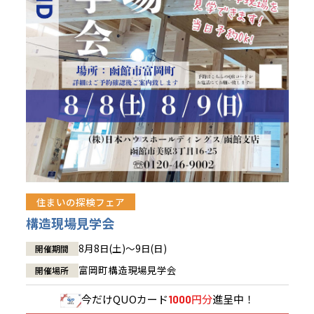
青森県
八戸
道央
青森
甲信越・北陸
甲信越・北陸
道央
苫小牧千歳
青森
小樽
新潟県
新潟
道北
秋田
新潟
関東
関東
秋田県
秋田
長岡
道北
旭川
東京都
世田谷
道南
岩手
山梨
東京
東海
東海
岩手県
盛岡
山梨県
甲府
道南
函館
八王子
北上
室蘭
愛知県
名古屋
道東
山形
長野
神奈川
愛知
近畿
近畿
長野県
長野
神奈川県
横浜
山形県
山形
豊橋
松本
道東
帯広
湘南
大阪府
大阪
釧路
宮城
富山
埼玉
岐阜
大阪
中国・四国
中国・四国
相模
宮城県
仙台
岐阜県
岐阜
富山県
富山
京都府
京都
埼玉県
埼玉
岡山県
岡山
福島県
郡山
福島
石川
千葉
静岡
京都
岡山
九州
九州
静岡県
静岡
石川県
金沢
所沢
福島
浜松
住まいの探検フェア
兵庫県
姫路
香川県
高松
いわき
福岡県
福岡
福井県
福井
福井
茨城
三重
兵庫
香川
福岡
構造現場見学会
千葉県
千葉
会津
三重県
四日市
分譲マンション
奈良県
奈良
柏
愛媛県
松山
佐賀県
佐賀
8月8日(土)～9日(日)
開催期間
栃木
奈良
愛媛
佐賀
茨城県
水戸
富岡町構造現場見学会
開催場所
熊本県
熊本
※現住所のある都道府県以外の建築予定地の方でも
群馬
滋賀
鳥取
熊本
現住所の有るお近くの展示場又は店舗にお問合せください。
栃木県
宇都宮
今だけ
QUOカード
円分
進呈中！
1000
大分県
大分
小山
移住の計画の方もご相談対応します。お気軽にご相談ください。