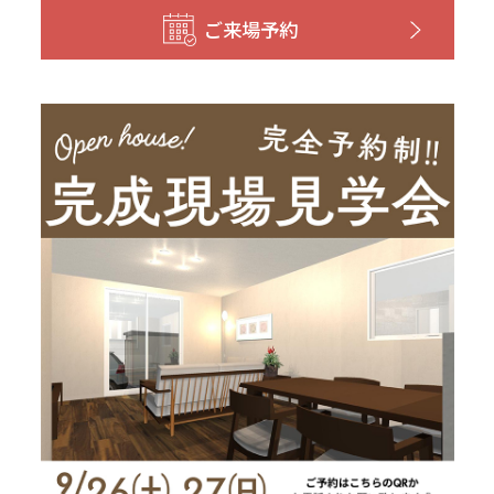
和歌山
島根
大分
ご来場予約
宮崎県
宮崎
群馬県
群馬
伊勢崎
広島
宮崎
鹿児島県
鹿児島
山口
鹿児島
徳島
長崎
高知
沖縄