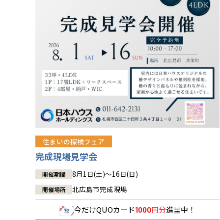
住まいの探検フェア
完成現場見学会
8月1日(土)～16日(日)
開催期間
北広島市完成現場
開催場所
今だけ
QUOカード
円分
進呈中！
1000