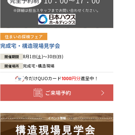
住まいの探検フェア
完成宅・構造現場見学会
8月1日(土)～30日(日)
開催期間
完成宅・構造現場
開催場所
今だけ
QUOカード
円分
進呈中！
1000
ご来場予約