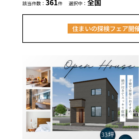
361
全国
該当件数：
件
選択中：
住まいの探検フェア開