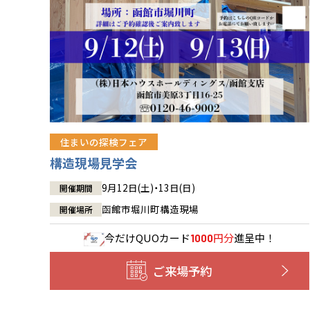
住まいの探検フェア
構造現場見学会
9月12日(土)・13日(日)
開催期間
函館市堀川町構造現場
開催場所
今だけ
QUOカード
円分
進呈中！
1000
ご来場予約