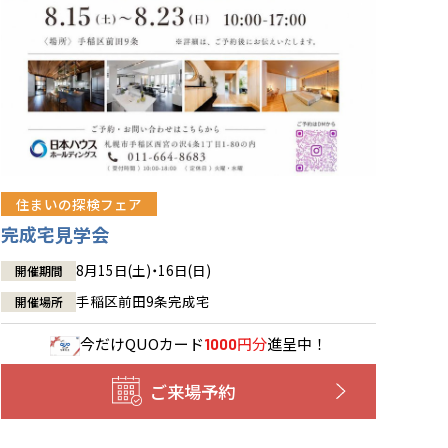
住まいの探検フェア
完成宅見学会
8月15日(土)・16日(日)
開催期間
手稲区前田9条完成宅
開催場所
今だけ
QUOカード
円分
進呈中！
1000
ご来場予約