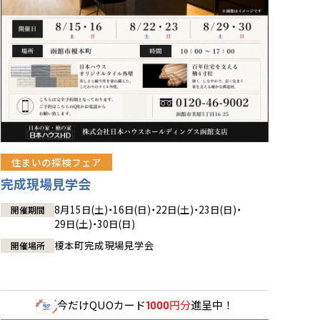
住まいの探検フェア
完成現場見学会
8月15日(土)・16日(日)・22日(土)・23日(日)・
開催期間
29日(土)・30日(日)
榎本町完成現場見学会
開催場所
今だけ
QUOカード
円分
進呈中！
1000