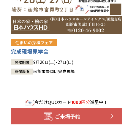
住まいの探検フェア
完成現場見学会
9月26日(土)・27日(日)
開催期間
函館市豊岡町完成現場
開催場所
今だけ
QUOカード
円分
進呈中！
1000
ご来場予約