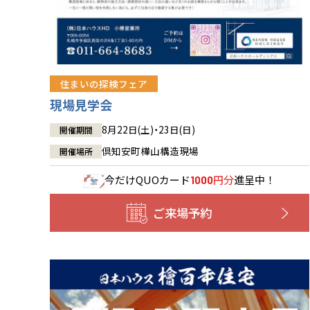
住まいの探検フェア
現場見学会
8月22日(土)・23日(日)
開催期間
倶知安町樺山構造現場
開催場所
今だけ
QUOカード
円分
進呈中！
1000
ご来場予約