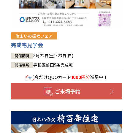
住まいの探検フェア
完成宅見学会
8月22日(土)・23日(日)
開催期間
手稲区前田9条完成宅
開催場所
今だけ
QUOカード
円分
進呈中！
1000
ご来場予約