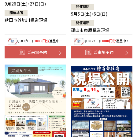
9月26日(土)・27日(日)
開催期間
開催場所
9月5日(土)・6日(日)
秋田市外旭川構造現場
開催場所
郡山市東原構造現場
QUOカード
円分
進呈中！
QUOカード
円分
進呈中！
1000
1000
ご来場予約
ご来場予約