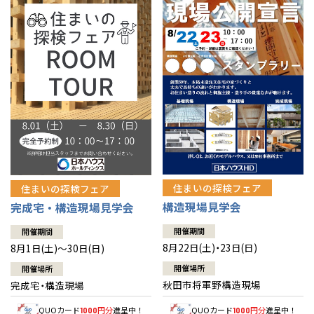
佐賀県
佐賀
栃木
奈良
愛媛
佐賀
※現住所のある都道府県以外の建築予定地の方でも
現住所の有るお近
茨城県
水戸
熊本県
熊本
くの展示場又は店舗にお問合せください。
移住の計画の方もご相談対
群馬
滋賀
鳥取
熊本
応します。お気軽にご相談ください。
栃木県
宇都宮
大分県
大分
小山
和歌山
島根
大分
宮崎県
宮崎
群馬県
群馬
伊勢崎
広島
宮崎
鹿児島県
鹿児島
山口
鹿児島
徳島
長崎
住まいの探検フェア
住まいの探検フェア
構造現場見学会
完成宅・構造現場見学会
高知
沖縄
開催期間
開催期間
8月22日(土)・23日(日)
8月1日(土)～30日(日)
開催場所
開催場所
秋田市将軍野構造現場
完成宅・構造現場
QUOカード
円分
進呈中！
QUOカード
円分
進呈中！
1000
1000