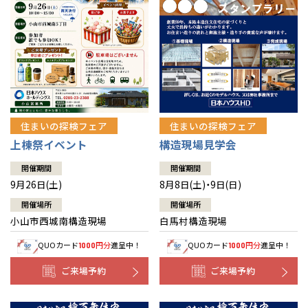
住まいの探検フェア
住まいの探検フェア
上棟祭イベント
構造現場見学会
開催期間
開催期間
9月26日(土)
8月8日(土)・9日(日)
開催場所
開催場所
小山市西城南構造現場
白馬村構造現場
QUOカード
円分
進呈中！
QUOカード
円分
進呈中！
1000
1000
ご来場予約
ご来場予約