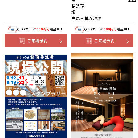
構造現
白馬村構造現場
QUOカード
円分
進呈中！
QUOカード
円分
進呈中！
1000
1000
ご来場予約
ご来場予約