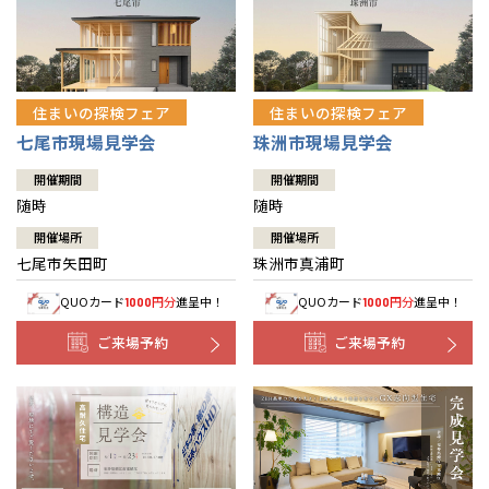
住まいの探検フェア
住まいの探検フェア
七尾市現場見学会
珠洲市現場見学会
開催期間
開催期間
随時
随時
開催場所
開催場所
七尾市矢田町
珠洲市真浦町
QUOカード
円分
進呈中！
QUOカード
円分
進呈中！
1000
1000
ご来場予約
ご来場予約