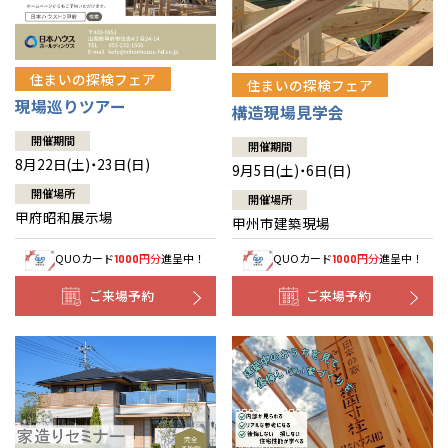
住まいの探検フェア
住まいの探検フェア
現場巡りツアー
構造現場見学会
開催期間
開催期間
8月22日(土)・23日(日)
9月5日(土)・6日(日)
開催場所
開催場所
甲府昭和展示場
甲州市建築現場
QUOカード
円分
進呈中！
QUOカード
円分
進呈中！
1000
1000
ご来場予約
ご来場予約