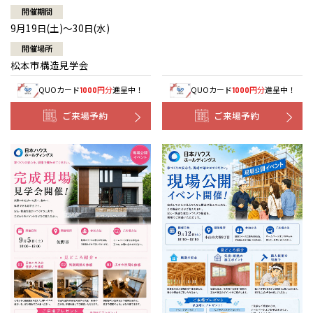
開催期間
9月19日(土)～30日(水)
開催場所
松本市構造見学会
QUOカード
円分
進呈中！
QUOカード
円分
進呈中！
1000
1000
ご来場予約
ご来場予約