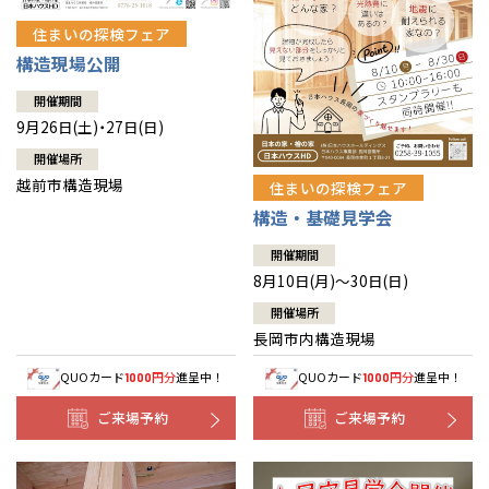
住まいの探検フェア
構造現場公開
開催期間
9月26日(土)・27日(日)
開催場所
越前市構造現場
住まいの探検フェア
構造・基礎見学会
開催期間
8月10日(月)～30日(日)
開催場所
長岡市内構造現場
QUOカード
円分
進呈中！
QUOカード
円分
進呈中！
1000
1000
ご来場予約
ご来場予約