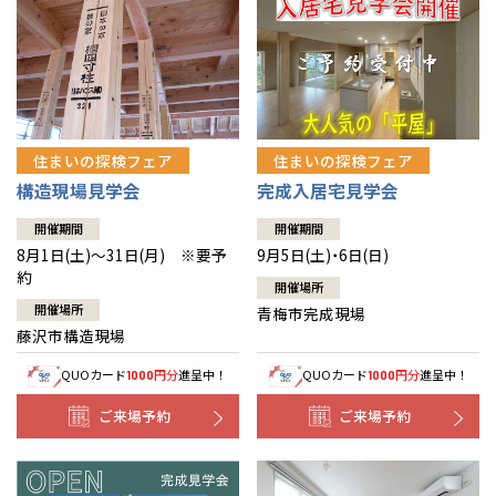
住まいの探検フェア
住まいの探検フェア
構造現場見学会
完成入居宅見学会
開催期間
開催期間
8月1日(土)～31日(月) ※要予
9月5日(土)・6日(日)
約
開催場所
開催場所
青梅市完成現場
藤沢市構造現場
QUOカード
円分
進呈中！
QUOカード
円分
進呈中！
1000
1000
ご来場予約
ご来場予約