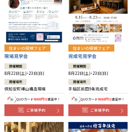
北海道
北海道
札幌
札幌
札幌
東北
東北
小樽
青森県
八戸
道央
青森
甲信越・北陸
甲信越・北陸
道央
苫小牧千歳
青森
小樽
新潟県
新潟
住まいの探検フェア
住まいの探検フェア
道北
秋田
新潟
関東
関東
秋田県
秋田
長岡
道北
旭川
現場見学会
完成宅見学会
東京都
世田谷
道南
岩手
山梨
東京
東海
東海
岩手県
盛岡
山梨県
甲府
開催期間
開催期間
道南
函館
八王子
北上
8月22日(土)・23日(日)
8月22日(土)・23日(日)
室蘭
愛知県
名古屋
道東
山形
長野
神奈川
愛知
近畿
近畿
長野県
長野
神奈川県
横浜
山形県
山形
開催場所
開催場所
豊橋
松本
道東
帯広
湘南
倶知安町樺山構造現場
手稲区前田9条完成宅
大阪府
大阪
釧路
宮城
富山
埼玉
岐阜
大阪
中国・四国
中国・四国
相模
宮城県
仙台
岐阜県
岐阜
富山県
富山
QUOカード
円分
進呈中！
QUOカード
円分
進呈中！
1000
1000
京都府
京都
埼玉県
埼玉
岡山県
岡山
福島県
郡山
福島
石川
千葉
静岡
京都
岡山
九州
九州
静岡県
静岡
石川県
金沢
ご来場予約
ご来場予約
所沢
福島
浜松
兵庫県
姫路
香川県
高松
いわき
福岡県
福岡
福井県
福井
福井
茨城
三重
兵庫
香川
福岡
千葉県
千葉
分譲マンション
会津
三重県
四日市
奈良県
奈良
柏
愛媛県
松山