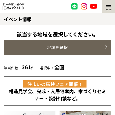
イベント情報
脱炭素・檜の家
環境にやさしい、脱炭素社会の住宅
選ばれる理由
該当する地域を選択してください。
檜・木造住宅
檜の魅力
地域を選択
耐震構造
檜の魅力 トップ
注文住宅
361
全国
該当件数：
件
選択中：
高耐久住宅
檜と日本人
注文住宅 トップ
施工事例
住まいの探検フェア開催！
高断熱・高気密の家
1000年を超えて生きる檜
グレートステージ
リフォーム
構造見学会、完成・入居宅案内、家づくりセミ
エネルギー自給自足
知られざる檜の効果・作用
クレステージ
リフォーム トップ
資産活用
ナー・設計相談など。
ZEH特集
檜の住まいデザイン
施工事例
リフォームメニュー
資産活用 トップ
買取サービス