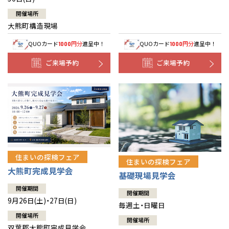
開催場所
大熊町構造現場
QUOカード
円分
進呈中！
QUOカード
円分
進呈中！
1000
1000
ご来場予約
ご来場予約
住まいの探検フェア
住まいの探検フェア
大熊町完成見学会
基礎現場見学会
開催期間
開催期間
9月26日(土)・27日(日)
毎週土・日曜日
開催場所
開催場所
双葉郡大熊町完成見学会