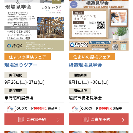
住まいの探検フェア
住まいの探検フェア
構造現場見学会
現場巡りツアー
開催期間
開催期間
8月1日(土)～30日(日)
9月26日(土)・27日(日)
開催場所
開催場所
塩尻市構造見学会
甲府昭和展示場
QUOカード
円分
進呈中！
QUOカード
円分
進呈中！
1000
1000
ご来場予約
ご来場予約