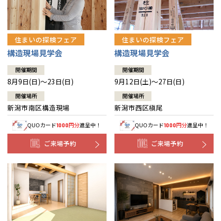
住まいの探検フェア
住まいの探検フェア
構造現場見学会
構造現場見学会
開催期間
開催期間
8月9日(日)～23日(日)
9月12日(土)～27日(日)
開催場所
開催場所
新潟市南区構造現場
新潟市西区槇尾
QUOカード
円分
進呈中！
QUOカード
円分
進呈中！
1000
1000
ご来場予約
ご来場予約