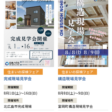
感謝訪問・長期保証
理想の木材「檜」
平屋の家
選ばれる理由
賃貸併用住宅のメリット
分譲住宅・土地
直営工事
外観・インテリア集
リフォームの流れ
安心のサポートシステム
分譲マンション
1メーターモジュール
WEB住宅展示場
介護保険利用で快適リフォーム
商品紹介
分譲マンション トップ
トランクルーム
冷暖房標準装備
暮らし方提案
展示場案内
ワザックとは
会社情報
24時間対応コールセンター
住まいのコラム
高い信頼性
会社情報 トップ
お問い合わせ
デザイン賞各種受賞
住まいのお手入れ集
安心の管理体制
住まいの探検フェア
住まいの探検フェア
ニュースリリース
会員サイト
完成現場見学会
構造現場見学会
セントラルヒーティング
ギャラリー
代表ごあいさつ
開催期間
開催期間
8月1日(土)～16日(日)
8月8日(土)～9日(日)
企業理念
開催場所
開催場所
北広島市完成現場
富岡町構造現場見学会
会社概要