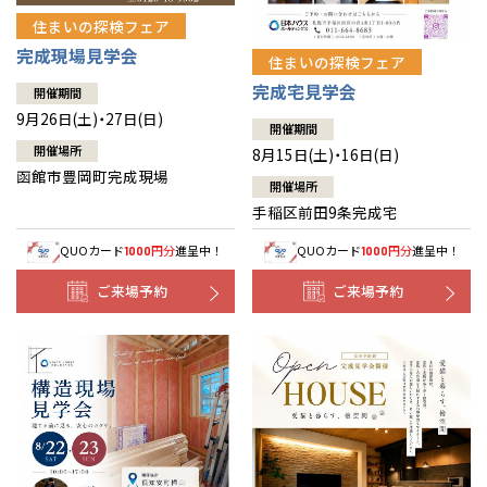
住まいの探検フェア
完成現場見学会
住まいの探検フェア
完成宅見学会
開催期間
9月26日(土)・27日(日)
開催期間
開催場所
8月15日(土)・16日(日)
函館市豊岡町完成現場
開催場所
手稲区前田9条完成宅
QUOカード
円分
進呈中！
QUOカード
円分
進呈中！
1000
1000
ご来場予約
ご来場予約
全国の展示場
お近くのイベント