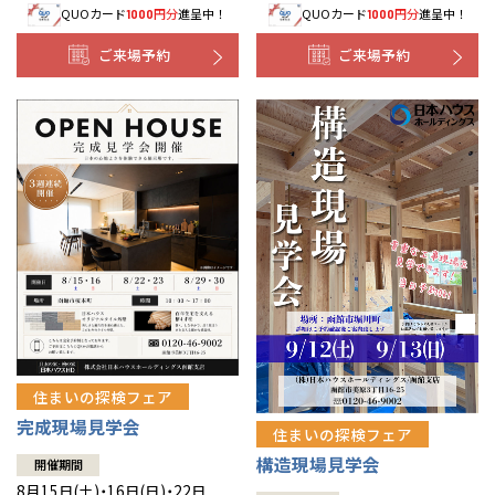
QUOカード
円分
進呈中！
QUOカード
円分
進呈中！
1000
1000
事業部紹介
ご来場予約
ご来場予約
IR情報
木材調達指針
グループ会社紹介
CMギャラリー
採用情報
住まいの探検フェア
完成現場見学会
住まいの探検フェア
構造現場見学会
開催期間
8月15日(土)・16日(日)・22日