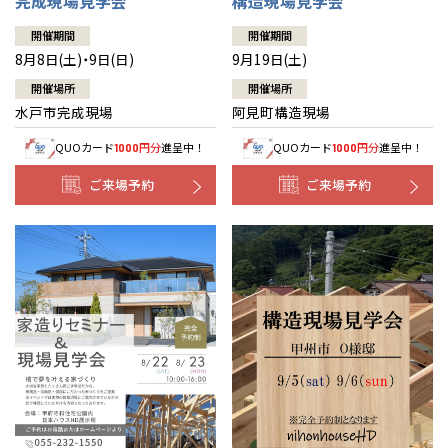
完成現場見学会
構造現場見学会
開催期間
開催期間
8月8日(土)・9日(日)
9月19日(土)
開催場所
開催場所
水戸市完成現場
阿見町構造現場
QUOカード
円分
進呈中！
QUOカード
円分
進呈中！
1000
1000
ご来場予約
ご来場予約