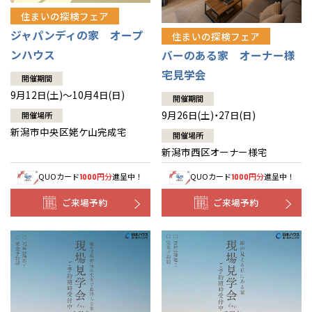
住まいの探検フェア
ジャパンディの家 オープ
住まいの探検フェア
ンハウス
バーのある家 オーナー様
宅見学会
開催期間
9月12日(土)～10月4日(日)
開催期間
9月26日(土)・27日(日)
開催場所
新潟市中央区姥ケ山完成宅
開催場所
新潟市西区オーナー様宅
QUOカード
円分
進呈中！
QUOカード
円分
進呈中！
1000
1000
ご来場予約
ご来場予約