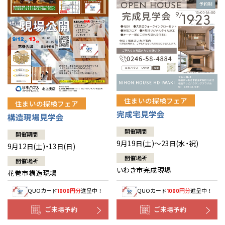
住まいの探検フェア
住まいの探検フェア
完成宅見学会
構造現場見学会
開催期間
開催期間
9月19日(土)～23日(水・祝)
9月12日(土)・13日(日)
開催場所
開催場所
いわき市完成現場
花巻市構造現場
QUOカード
円分
進呈中！
QUOカード
円分
進呈中！
1000
1000
ご来場予約
ご来場予約