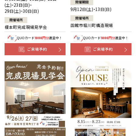
開催期間
(土)・23日(日)・
9月12日(土)・13日(日)
29日(土)・30日(日)
開催場所
開催場所
函館市堀川町構造現場
榎本町完成現場見学会
QUOカード
円分
進呈中！
QUOカード
円分
進呈中！
1000
1000
ご来場予約
ご来場予約