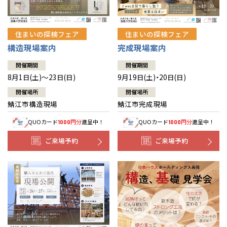
住まいの探検フェア
住まいの探検フェア
構造現場案内
完成現場案内
開催期間
開催期間
8月1日(土)～23日(日)
9月19日(土)・20日(日)
開催場所
開催場所
鯖江市構造現場
鯖江市完成現場
QUOカード
円分
進呈中！
QUOカード
円分
進呈中！
1000
1000
ご来場予約
ご来場予約