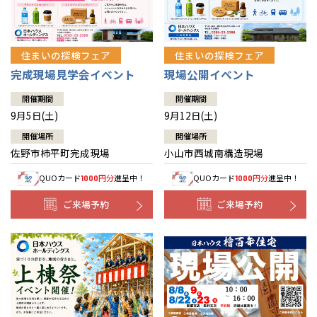
住まいの探検フェア
住まいの探検フェア
完成現場見学会イベント
現場公開イベント
開催期間
開催期間
9月5日(土)
9月12日(土)
開催場所
開催場所
佐野市柿平町完成現場
小山市西城南構造現場
QUOカード
円分
進呈中！
QUOカード
円分
進呈中！
1000
1000
ご来場予約
ご来場予約