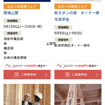
住まいの探検フェア
住まいの探検フェア
現場公開
和モダンの家 オーナー様
宅見学会
開催期間
9月19日(土)～23日(水・祝)
開催期間
8月8日(土)・9日(日)
開催場所
須坂市構造現
開催場所
場 上田市
新潟市西区オーナー様宅
構造現
場
白馬村構造現場
QUOカード
円分
進呈中！
QUOカード
円分
進呈中！
1000
1000
ご来場予約
ご来場予約