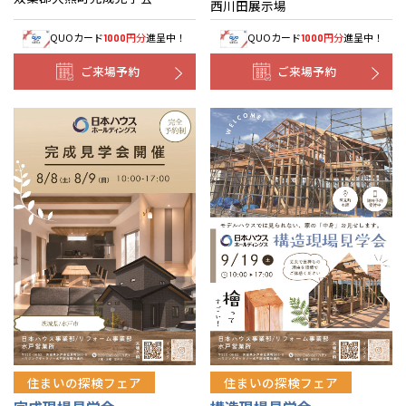
西川田展示場
QUOカード
円分
進呈中！
QUOカード
円分
進呈中！
1000
1000
ご来場予約
ご来場予約
住まいの探検フェア
住まいの探検フェア