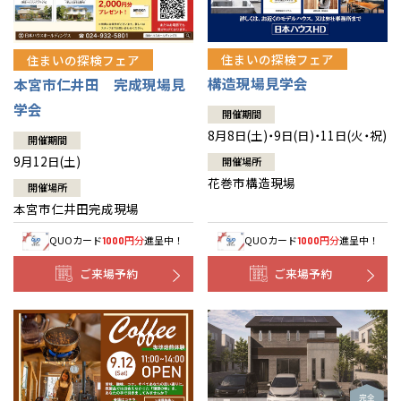
住まいの探検フェア
住まいの探検フェア
構造現場見学会
本宮市仁井田 完成現場見
学会
開催期間
8月8日(土)・9日(日)・11日(火・祝)
開催期間
9月12日(土)
開催場所
花巻市構造現場
開催場所
本宮市仁井田完成現場
QUOカード
円分
進呈中！
QUOカード
円分
進呈中！
1000
1000
ご来場予約
ご来場予約