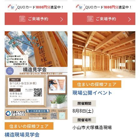
QUOカード
円分
進呈中！
QUOカード
円分
進呈中！
1000
1000
ご来場予約
ご来場予約
住まいの探検フェア
現場公開イベント
開催期間
8月8日(土)
開催場所
住まいの探検フェア
小山市犬塚構造現場
構造現場見学会