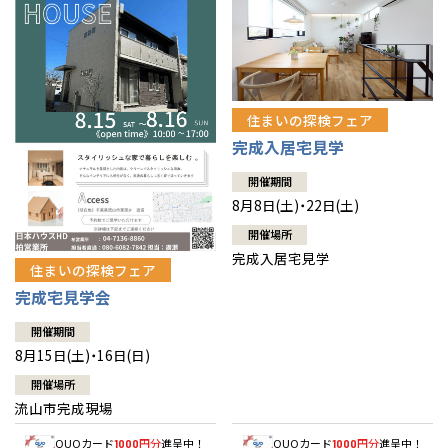
住まいの探検フェア
完成入居宅見学
開催期間
8月8日(土)・22日(土)
開催場所
完成入居宅見学
住まいの探検フェア
完成宅見学会
開催期間
8月15日(土)・16日(日)
開催場所
流山市完成現場
QUOカード
円分
進呈中！
QUOカード
円分
進呈中！
1000
1000