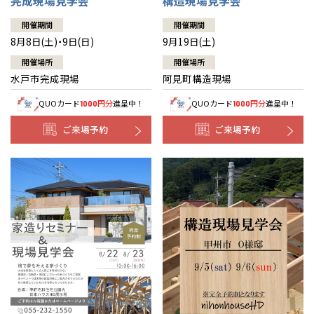
完成現場見学会
構造現場見学会
開催期間
開催期間
8月8日(土)・9日(日)
9月19日(土)
開催場所
開催場所
水戸市完成現場
阿見町構造現場
QUOカード
円分
進呈中！
QUOカード
円分
進呈中！
1000
1000
ご来場予約
ご来場予約