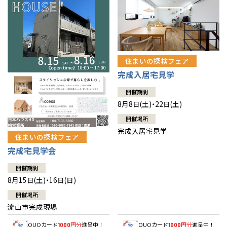
住まいの探検フェア
完成入居宅見学
開催期間
8月8日(土)・22日(土)
開催場所
完成入居宅見学
住まいの探検フェア
完成宅見学会
開催期間
8月15日(土)・16日(日)
開催場所
流山市完成現場
QUOカード
円分
進呈中！
QUOカード
円分
進呈中！
1000
1000