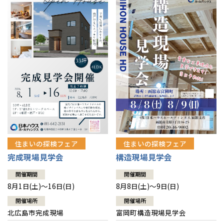
感謝訪問・長期保証
理想の木材「檜」
平屋の家
選ばれる理由
賃貸併用住宅のメリット
分譲住宅・土地
直営工事
外観・インテリア集
リフォームの流れ
安心のサポートシステム
分譲マンション
1メーターモジュール
WEB住宅展示場
介護保険利用で快適リフォーム
商品紹介
分譲マンション トップ
トランクルーム
冷暖房標準装備
暮らし方提案
展示場案内
ワザックとは
会社情報
24時間対応コールセンター
住まいのコラム
高い信頼性
会社情報 トップ
お問い合わせ
デザイン賞各種受賞
住まいのお手入れ集
安心の管理体制
住まいの探検フェア
住まいの探検フェア
ニュースリリース
会員サイト
完成現場見学会
構造現場見学会
セントラルヒーティング
ギャラリー
代表ごあいさつ
開催期間
開催期間
8月1日(土)～16日(日)
8月8日(土)～9日(日)
企業理念
開催場所
開催場所
北広島市完成現場
富岡町構造現場見学会
会社概要