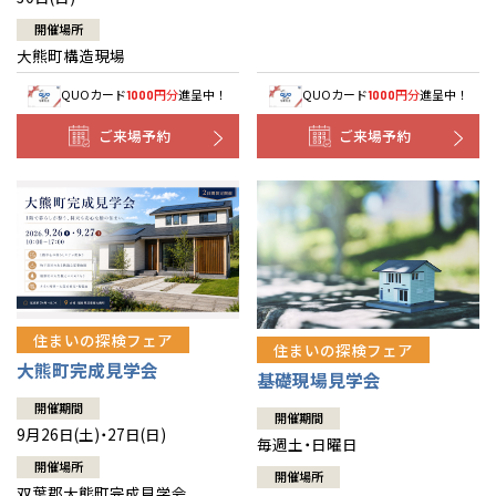
開催場所
大熊町構造現場
QUOカード
円分
進呈中！
QUOカード
円分
進呈中！
1000
1000
ご来場予約
ご来場予約
住まいの探検フェア
住まいの探検フェア
大熊町完成見学会
基礎現場見学会
開催期間
開催期間
9月26日(土)・27日(日)
毎週土・日曜日
開催場所
開催場所
双葉郡大熊町完成見学会