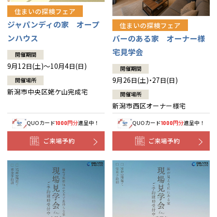
住まいの探検フェア
ジャパンディの家 オープ
住まいの探検フェア
ンハウス
バーのある家 オーナー様
宅見学会
開催期間
9月12日(土)～10月4日(日)
開催期間
9月26日(土)・27日(日)
開催場所
新潟市中央区姥ケ山完成宅
開催場所
新潟市西区オーナー様宅
QUOカード
円分
進呈中！
QUOカード
円分
進呈中！
1000
1000
ご来場予約
ご来場予約