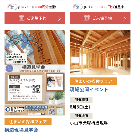
QUOカード
円分
進呈中！
QUOカード
円分
進呈中！
1000
1000
ご来場予約
ご来場予約
住まいの探検フェア
現場公開イベント
開催期間
8月8日(土)
開催場所
住まいの探検フェア
小山市犬塚構造現場
構造現場見学会