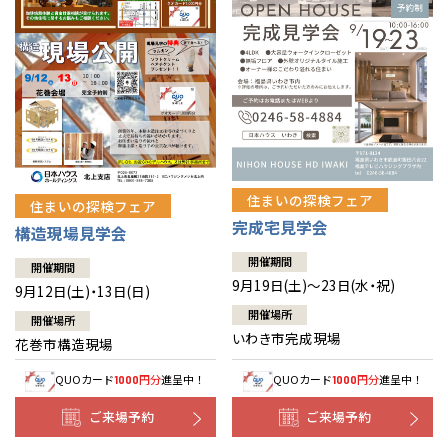
住まいの探検フェア
住まいの探検フェア
完成宅見学会
構造現場見学会
開催期間
開催期間
9月19日(土)～23日(水・祝)
9月12日(土)・13日(日)
開催場所
開催場所
いわき市完成現場
花巻市構造現場
QUOカード
円分
進呈中！
QUOカード
円分
進呈中！
1000
1000
ご来場予約
ご来場予約