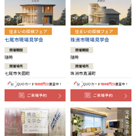
住まいの探検フェア
住まいの探検フェア
七尾市現場見学会
珠洲市現場見学会
開催期間
開催期間
随時
随時
開催場所
開催場所
七尾市矢田町
珠洲市真浦町
QUOカード
円分
進呈中！
QUOカード
円分
進呈中！
1000
1000
ご来場予約
ご来場予約