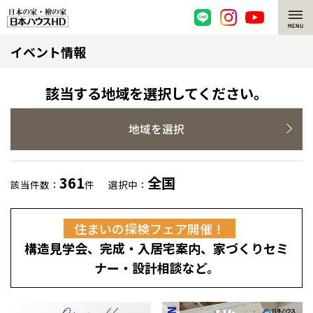
イベント情報
脱炭素・檜の家
環境にやさしい、脱炭素社会の住宅
選ばれる理由
該当する地域を選択してください。
檜・木造住宅
檜の魅力
地域を選択
耐震構造
檜の魅力 トップ
注文住宅
361
全国
該当件数：
件
選択中：
高耐久住宅
檜と日本人
注文住宅 トップ
施工事例
住まいの探検フェア開催！
高断熱・高気密の家
1000年を超えて生きる檜
グレートステージ
リフォーム
構造見学会、完成・入居宅案内、家づくりセミ
エネルギー自給自足
知られざる檜の効果・作用
クレステージ
リフォーム トップ
資産活用
ナー・設計相談など。
ZEH特集
檜の住まいデザイン
施工事例
リフォームメニュー
資産活用 トップ
買取サービス