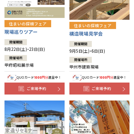
住まいの探検フェア
住まいの探検フェア
現場巡りツアー
構造現場見学会
開催期間
開催期間
8月22日(土)・23日(日)
9月5日(土)・6日(日)
開催場所
開催場所
甲府昭和展示場
甲州市建築現場
QUOカード
円分
進呈中！
QUOカード
円分
進呈中！
1000
1000
ご来場予約
ご来場予約