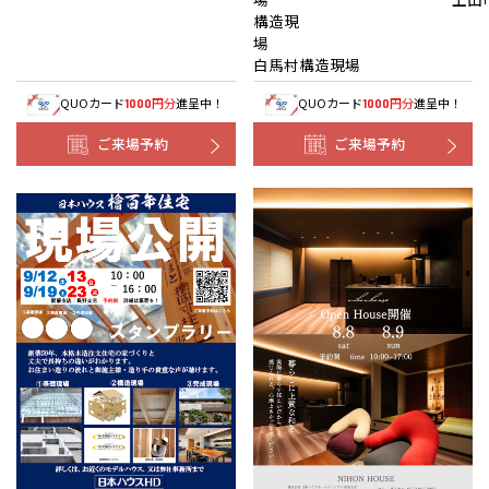
構造現
白馬村構造現場
QUOカード
円分
進呈中！
QUOカード
円分
進呈中！
1000
1000
ご来場予約
ご来場予約