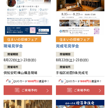
北海道
北海道
札幌
札幌
札幌
東北
東北
小樽
青森県
八戸
道央
青森
甲信越・北陸
甲信越・北陸
道央
苫小牧千歳
青森
小樽
新潟県
新潟
住まいの探検フェア
住まいの探検フェア
道北
秋田
新潟
関東
関東
秋田県
秋田
長岡
道北
旭川
現場見学会
完成宅見学会
東京都
世田谷
道南
岩手
山梨
東京
東海
東海
岩手県
盛岡
山梨県
甲府
開催期間
開催期間
道南
函館
八王子
北上
8月22日(土)・23日(日)
8月22日(土)・23日(日)
室蘭
愛知県
名古屋
道東
山形
長野
神奈川
愛知
近畿
近畿
長野県
長野
神奈川県
横浜
山形県
山形
開催場所
開催場所
豊橋
松本
道東
帯広
湘南
倶知安町樺山構造現場
手稲区前田9条完成宅
大阪府
大阪
釧路
宮城
富山
埼玉
岐阜
大阪
中国・四国
中国・四国
相模
宮城県
仙台
岐阜県
岐阜
富山県
富山
QUOカード
円分
進呈中！
QUOカード
円分
進呈中！
1000
1000
京都府
京都
埼玉県
埼玉
岡山県
岡山
福島県
郡山
福島
石川
千葉
静岡
京都
岡山
九州
九州
静岡県
静岡
石川県
金沢
ご来場予約
ご来場予約
所沢
福島
浜松
兵庫県
姫路
香川県
高松
いわき
福岡県
福岡
福井県
福井
福井
茨城
三重
兵庫
香川
福岡
千葉県
千葉
分譲マンション
会津
三重県
四日市
奈良県
奈良
柏
愛媛県
松山