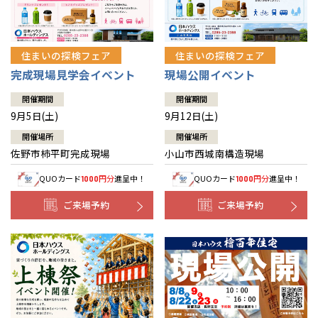
住まいの探検フェア
住まいの探検フェア
完成現場見学会イベント
現場公開イベント
開催期間
開催期間
9月5日(土)
9月12日(土)
開催場所
開催場所
佐野市柿平町完成現場
小山市西城南構造現場
QUOカード
円分
進呈中！
QUOカード
円分
進呈中！
1000
1000
ご来場予約
ご来場予約