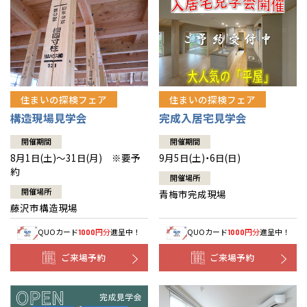
住まいの探検フェア
住まいの探検フェア
構造現場見学会
完成入居宅見学会
開催期間
開催期間
8月1日(土)～31日(月) ※要予
9月5日(土)・6日(日)
約
開催場所
開催場所
青梅市完成現場
藤沢市構造現場
QUOカード
円分
進呈中！
QUOカード
円分
進呈中！
1000
1000
ご来場予約
ご来場予約