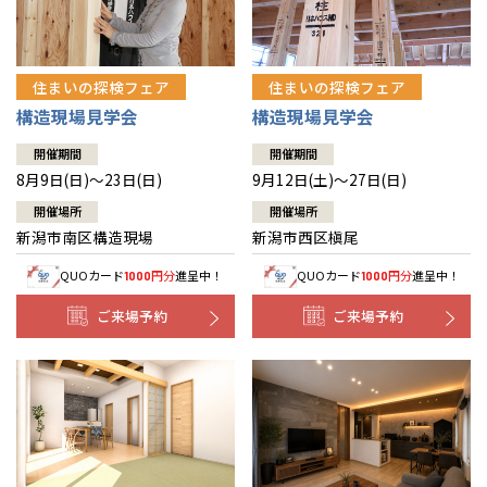
住まいの探検フェア
住まいの探検フェア
構造現場見学会
構造現場見学会
開催期間
開催期間
8月9日(日)～23日(日)
9月12日(土)～27日(日)
開催場所
開催場所
新潟市南区構造現場
新潟市西区槇尾
QUOカード
円分
進呈中！
QUOカード
円分
進呈中！
1000
1000
ご来場予約
ご来場予約