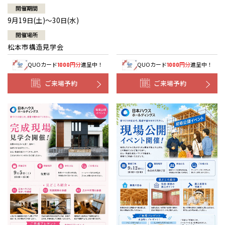
開催期間
9月19日(土)～30日(水)
開催場所
松本市構造見学会
QUOカード
円分
進呈中！
QUOカード
円分
進呈中！
1000
1000
ご来場予約
ご来場予約