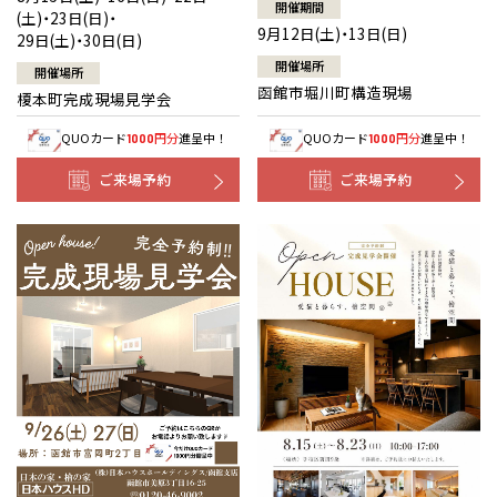
開催期間
(土)・23日(日)・
9月12日(土)・13日(日)
29日(土)・30日(日)
開催場所
開催場所
函館市堀川町構造現場
榎本町完成現場見学会
QUOカード
円分
進呈中！
QUOカード
円分
進呈中！
1000
1000
ご来場予約
ご来場予約