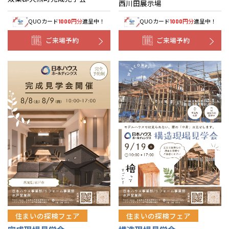
西川田展示場
QUOカード
円分
進呈中！
QUOカード
円分
進呈中！
1000
1000
ご来場予約
ご来場予約
住まいの探検フェア
住まいの探検フェア