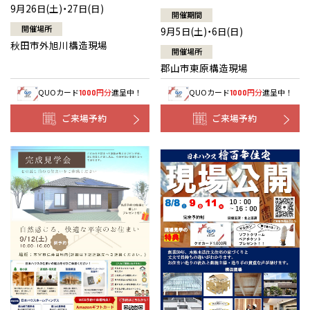
9月26日(土)・27日(日)
開催期間
開催場所
9月5日(土)・6日(日)
秋田市外旭川構造現場
開催場所
郡山市東原構造現場
QUOカード
円分
進呈中！
QUOカード
円分
進呈中！
1000
1000
ご来場予約
ご来場予約