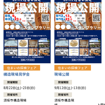
住まいの探検フェア
住まいの探検フェア
構造現場見学会
現場公開
開催期間
開催期間
8月22日(土)・23日(日)
9月12日(土)・13日(日)
開催場所
開催場所
須坂市構造現場
須坂市構造現
場 上田