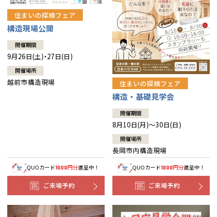
住まいの探検フェア
構造現場公開
開催期間
9月26日(土)・27日(日)
開催場所
越前市構造現場
住まいの探検フェア
構造・基礎見学会
開催期間
8月10日(月)～30日(日)
開催場所
長岡市内構造現場
QUOカード
円分
進呈中！
QUOカード
円分
進呈中！
1000
1000
ご来場予約
ご来場予約