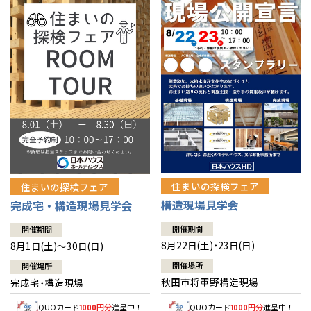
佐賀県
佐賀
栃木
奈良
愛媛
佐賀
※現住所のある都道府県以外の建築予定地の方でも
現住所の有るお近
茨城県
水戸
熊本県
熊本
くの展示場又は店舗にお問合せください。
移住の計画の方もご相談対
群馬
滋賀
鳥取
熊本
応します。お気軽にご相談ください。
栃木県
宇都宮
大分県
大分
小山
和歌山
島根
大分
宮崎県
宮崎
群馬県
群馬
伊勢崎
広島
宮崎
鹿児島県
鹿児島
山口
鹿児島
徳島
長崎
住まいの探検フェア
住まいの探検フェア
構造現場見学会
完成宅・構造現場見学会
高知
沖縄
開催期間
開催期間
8月22日(土)・23日(日)
8月1日(土)～30日(日)
開催場所
開催場所
秋田市将軍野構造現場
完成宅・構造現場
QUOカード
円分
進呈中！
QUOカード
円分
進呈中！
1000
1000