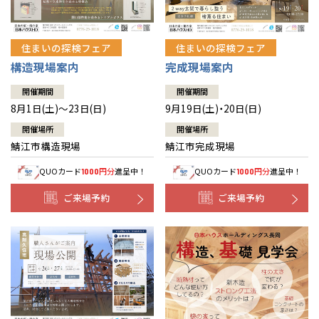
住まいの探検フェア
住まいの探検フェア
構造現場案内
完成現場案内
開催期間
開催期間
8月1日(土)～23日(日)
9月19日(土)・20日(日)
開催場所
開催場所
鯖江市構造現場
鯖江市完成現場
QUOカード
円分
進呈中！
QUOカード
円分
進呈中！
1000
1000
ご来場予約
ご来場予約