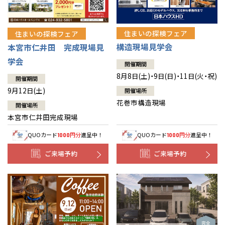
住まいの探検フェア
住まいの探検フェア
構造現場見学会
本宮市仁井田 完成現場見
学会
開催期間
8月8日(土)・9日(日)・11日(火・祝)
開催期間
9月12日(土)
開催場所
花巻市構造現場
開催場所
本宮市仁井田完成現場
QUOカード
円分
進呈中！
QUOカード
円分
進呈中！
1000
1000
ご来場予約
ご来場予約