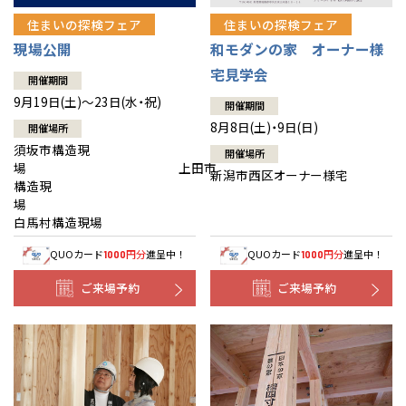
住まいの探検フェア
住まいの探検フェア
現場公開
和モダンの家 オーナー様
宅見学会
開催期間
9月19日(土)～23日(水・祝)
開催期間
8月8日(土)・9日(日)
開催場所
須坂市構造現
開催場所
場 上田市
新潟市西区オーナー様宅
構造現
場
白馬村構造現場
QUOカード
円分
進呈中！
QUOカード
円分
進呈中！
1000
1000
ご来場予約
ご来場予約