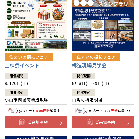
住まいの探検フェア
住まいの探検フェア
上棟祭イベント
構造現場見学会
開催期間
開催期間
9月26日(土)
8月8日(土)・9日(日)
開催場所
開催場所
小山市西城南構造現場
白馬村構造現場
QUOカード
円分
進呈中！
QUOカード
円分
進呈中！
1000
1000
ご来場予約
ご来場予約