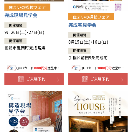
住まいの探検フェア
完成現場見学会
住まいの探検フェア
完成宅見学会
開催期間
9月26日(土)・27日(日)
開催期間
開催場所
8月15日(土)・16日(日)
函館市豊岡町完成現場
開催場所
手稲区前田9条完成宅
QUOカード
円分
進呈中！
QUOカード
円分
進呈中！
1000
1000
ご来場予約
ご来場予約
全国の展示場
お近くのイベント