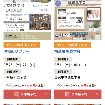
住まいの探検フェア
住まいの探検フェア
構造現場見学会
現場巡りツアー
開催期間
開催期間
8月1日(土)～30日(日)
9月26日(土)・27日(日)
開催場所
開催場所
塩尻市構造見学会
甲府昭和展示場
QUOカード
円分
進呈中！
QUOカード
円分
進呈中！
1000
1000
ご来場予約
ご来場予約