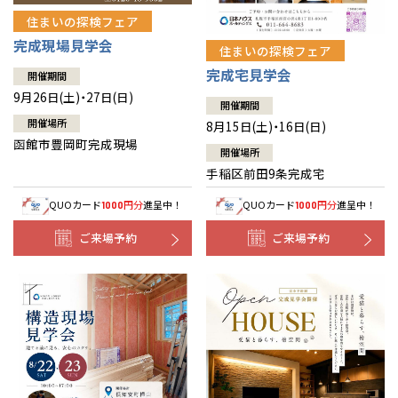
住まいの探検フェア
完成現場見学会
住まいの探検フェア
完成宅見学会
開催期間
9月26日(土)・27日(日)
開催期間
開催場所
8月15日(土)・16日(日)
函館市豊岡町完成現場
開催場所
手稲区前田9条完成宅
QUOカード
円分
進呈中！
QUOカード
円分
進呈中！
1000
1000
ご来場予約
ご来場予約
全国の展示場
お近くのイベント