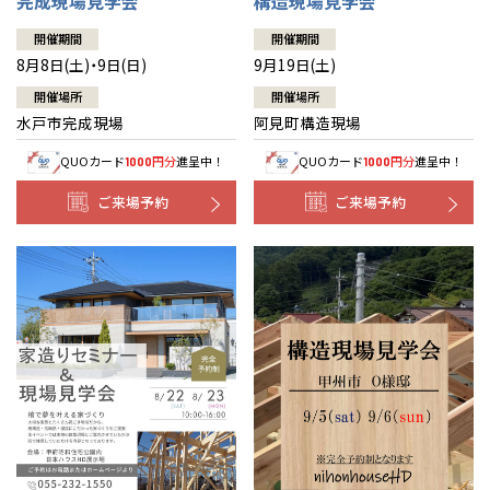
完成現場見学会
構造現場見学会
開催期間
開催期間
8月8日(土)・9日(日)
9月19日(土)
開催場所
開催場所
水戸市完成現場
阿見町構造現場
QUOカード
円分
進呈中！
QUOカード
円分
進呈中！
1000
1000
ご来場予約
ご来場予約