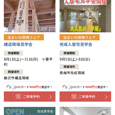
住まいの探検フェア
住まいの探検フェア
構造現場見学会
完成入居宅見学会
開催期間
開催期間
8月1日(土)～31日(月) ※要予
9月5日(土)・6日(日)
約
開催場所
開催場所
青梅市完成現場
藤沢市構造現場
QUOカード
円分
進呈中！
QUOカード
円分
進呈中！
1000
1000
ご来場予約
ご来場予約