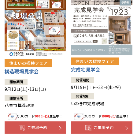
住まいの探検フェア
住まいの探検フェア
完成宅見学会
構造現場見学会
開催期間
開催期間
9月19日(土)～23日(水・祝)
9月12日(土)・13日(日)
開催場所
開催場所
いわき市完成現場
花巻市構造現場
QUOカード
円分
進呈中！
QUOカード
円分
進呈中！
1000
1000
ご来場予約
ご来場予約