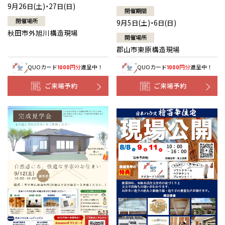
9月26日(土)・27日(日)
開催期間
開催場所
9月5日(土)・6日(日)
秋田市外旭川構造現場
開催場所
郡山市東原構造現場
QUOカード
円分
進呈中！
QUOカード
円分
進呈中！
1000
1000
ご来場予約
ご来場予約