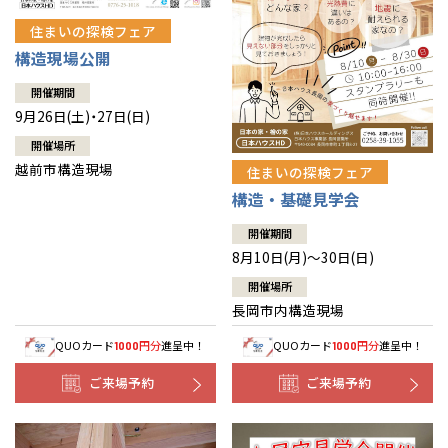
住まいの探検フェア
構造現場公開
開催期間
9月26日(土)・27日(日)
開催場所
越前市構造現場
住まいの探検フェア
構造・基礎見学会
開催期間
8月10日(月)～30日(日)
開催場所
長岡市内構造現場
QUOカード
円分
進呈中！
QUOカード
円分
進呈中！
1000
1000
ご来場予約
ご来場予約