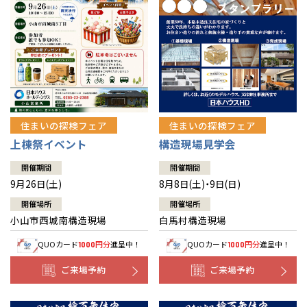
住まいの探検フェア
住まいの探検フェア
上棟祭イベント
構造現場見学会
開催期間
開催期間
9月26日(土)
8月8日(土)・9日(日)
開催場所
開催場所
小山市西城南構造現場
白馬村構造現場
QUOカード
円分
進呈中！
QUOカード
円分
進呈中！
1000
1000
ご来場予約
ご来場予約