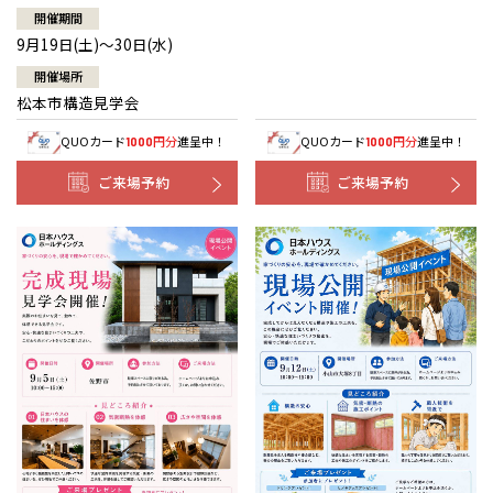
開催期間
9月19日(土)～30日(水)
開催場所
松本市構造見学会
QUOカード
円分
進呈中！
QUOカード
円分
進呈中！
1000
1000
ご来場予約
ご来場予約