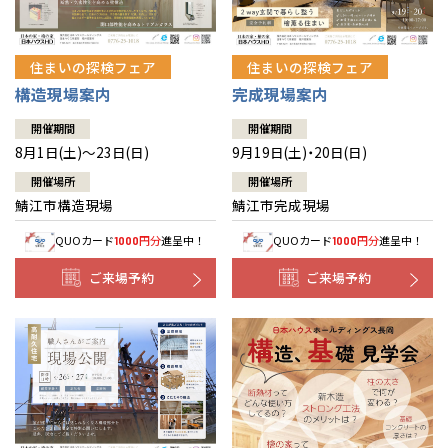
住まいの探検フェア
住まいの探検フェア
構造現場案内
完成現場案内
開催期間
開催期間
8月1日(土)～23日(日)
9月19日(土)・20日(日)
開催場所
開催場所
鯖江市構造現場
鯖江市完成現場
QUOカード
円分
進呈中！
QUOカード
円分
進呈中！
1000
1000
ご来場予約
ご来場予約