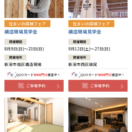
住まいの探検フェア
住まいの探検フェア
構造現場見学会
構造現場見学会
開催期間
開催期間
8月9日(日)～23日(日)
9月12日(土)～27日(日)
開催場所
開催場所
新潟市南区構造現場
新潟市西区槇尾
QUOカード
円分
進呈中！
QUOカード
円分
進呈中！
1000
1000
ご来場予約
ご来場予約