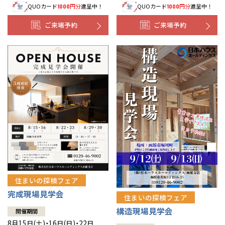
QUOカード
円分
進呈中！
QUOカード
円分
進呈中！
1000
1000
事業部紹介
ご来場予約
ご来場予約
IR情報
木材調達指針
グループ会社紹介
CMギャラリー
採用情報
住まいの探検フェア
完成現場見学会
住まいの探検フェア
構造現場見学会
開催期間
8月15日(土)・16日(日)・22日