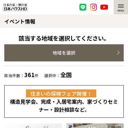
イベント情報
脱炭素・檜の家
環境にやさしい、脱炭素社会の住宅
選ばれる理由
該当する地域を選択してください。
檜・木造住宅
檜の魅力
地域を選択
耐震構造
檜の魅力 トップ
注文住宅
361
全国
該当件数：
件
選択中：
高耐久住宅
檜と日本人
注文住宅 トップ
施工事例
住まいの探検フェア開催！
高断熱・高気密の家
1000年を超えて生きる檜
グレートステージ
リフォーム
構造見学会、完成・入居宅案内、家づくりセミ
エネルギー自給自足
知られざる檜の効果・作用
クレステージ
リフォーム トップ
資産活用
ナー・設計相談など。
ZEH特集
檜の住まいデザイン
施工事例
リフォームメニュー
資産活用 トップ
買取サービス