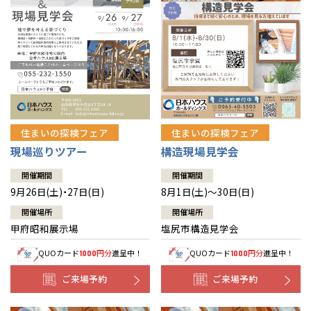
住まいの探検フェア
住まいの探検フェア
構造現場見学会
現場巡りツアー
開催期間
開催期間
8月1日(土)～30日(日)
9月26日(土)・27日(日)
開催場所
開催場所
塩尻市構造見学会
甲府昭和展示場
QUOカード
円分
進呈中！
QUOカード
円分
進呈中！
1000
1000
ご来場予約
ご来場予約