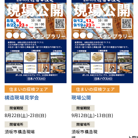
住まいの探検フェア
住まいの探検フェア
構造現場見学会
現場公開
開催期間
開催期間
8月22日(土)・23日(日)
9月12日(土)・13日(日)
開催場所
開催場所
須坂市構造現場
須坂市構造現
場 上田