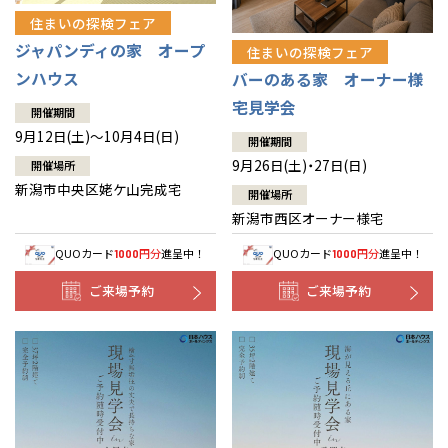
住まいの探検フェア
ジャパンディの家 オープ
住まいの探検フェア
ンハウス
バーのある家 オーナー様
宅見学会
開催期間
9月12日(土)～10月4日(日)
開催期間
9月26日(土)・27日(日)
開催場所
新潟市中央区姥ケ山完成宅
開催場所
新潟市西区オーナー様宅
QUOカード
円分
進呈中！
QUOカード
円分
進呈中！
1000
1000
ご来場予約
ご来場予約