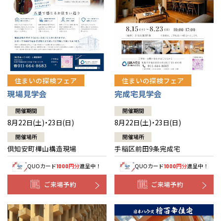
北海道
北海道
札幌
札幌
札幌
東北
東北
小樽
青森県
八戸
道央
青森
甲信越・北陸
甲信越・北陸
道央
苫小牧千歳
青森
小樽
新潟県
新潟
住まいの探検フェア
住まいの探検フェア
道北
秋田
新潟
関東
関東
秋田県
秋田
長岡
道北
旭川
現場見学会
完成宅見学会
東京都
世田谷
道南
岩手
山梨
東京
東海
東海
岩手県
盛岡
山梨県
甲府
開催期間
開催期間
道南
函館
八王子
北上
8月22日(土)・23日(日)
8月22日(土)・23日(日)
室蘭
愛知県
名古屋
道東
山形
長野
神奈川
愛知
近畿
近畿
長野県
長野
神奈川県
横浜
山形県
山形
開催場所
開催場所
豊橋
松本
道東
帯広
湘南
倶知安町樺山構造現場
手稲区前田9条完成宅
大阪府
大阪
釧路
宮城
富山
埼玉
岐阜
大阪
中国・四国
中国・四国
相模
宮城県
仙台
岐阜県
岐阜
富山県
富山
QUOカード
円分
進呈中！
QUOカード
円分
進呈中！
1000
1000
京都府
京都
埼玉県
埼玉
岡山県
岡山
福島県
郡山
福島
石川
千葉
静岡
京都
岡山
九州
九州
静岡県
静岡
石川県
金沢
ご来場予約
ご来場予約
所沢
福島
浜松
兵庫県
姫路
香川県
高松
いわき
福岡県
福岡
福井県
福井
福井
茨城
三重
兵庫
香川
福岡
千葉県
千葉
分譲マンション
会津
三重県
四日市
奈良県
奈良
柏
愛媛県
松山