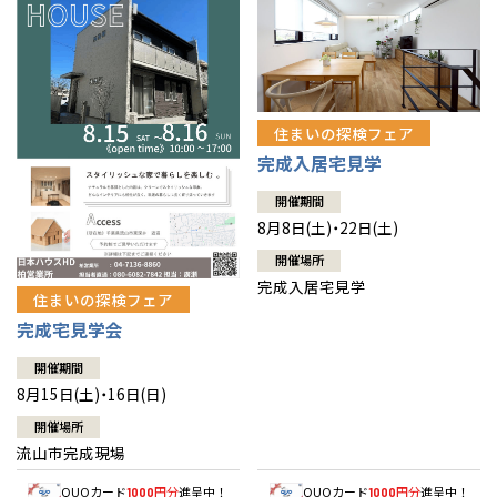
住まいの探検フェア
完成入居宅見学
開催期間
8月8日(土)・22日(土)
開催場所
完成入居宅見学
住まいの探検フェア
完成宅見学会
開催期間
8月15日(土)・16日(日)
開催場所
流山市完成現場
QUOカード
円分
進呈中！
QUOカード
円分
進呈中！
1000
1000