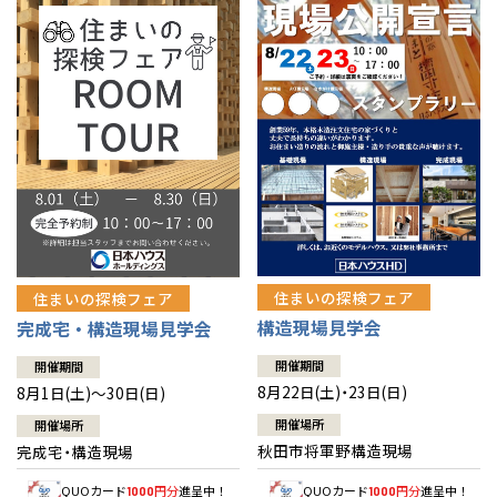
佐賀県
佐賀
栃木
奈良
愛媛
佐賀
※現住所のある都道府県以外の建築予定地の方でも
現住所の有るお近
茨城県
水戸
熊本県
熊本
くの展示場又は店舗にお問合せください。
移住の計画の方もご相談対
群馬
滋賀
鳥取
熊本
応します。お気軽にご相談ください。
栃木県
宇都宮
大分県
大分
小山
和歌山
島根
大分
宮崎県
宮崎
群馬県
群馬
伊勢崎
広島
宮崎
鹿児島県
鹿児島
山口
鹿児島
徳島
長崎
住まいの探検フェア
住まいの探検フェア
構造現場見学会
完成宅・構造現場見学会
高知
沖縄
開催期間
開催期間
8月22日(土)・23日(日)
8月1日(土)～30日(日)
開催場所
開催場所
秋田市将軍野構造現場
完成宅・構造現場
QUOカード
円分
進呈中！
QUOカード
円分
進呈中！
1000
1000