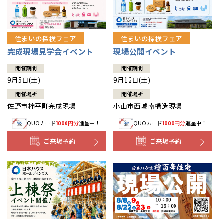
住まいの探検フェア
住まいの探検フェア
完成現場見学会イベント
現場公開イベント
開催期間
開催期間
9月5日(土)
9月12日(土)
開催場所
開催場所
佐野市柿平町完成現場
小山市西城南構造現場
QUOカード
円分
進呈中！
QUOカード
円分
進呈中！
1000
1000
ご来場予約
ご来場予約