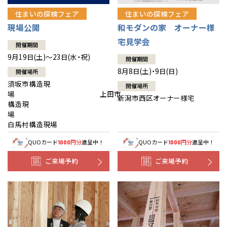
住まいの探検フェア
住まいの探検フェア
現場公開
和モダンの家 オーナー様
宅見学会
開催期間
9月19日(土)～23日(水・祝)
開催期間
8月8日(土)・9日(日)
開催場所
須坂市構造現
開催場所
場 上田市
新潟市西区オーナー様宅
構造現
場
白馬村構造現場
QUOカード
円分
進呈中！
QUOカード
円分
進呈中！
1000
1000
ご来場予約
ご来場予約