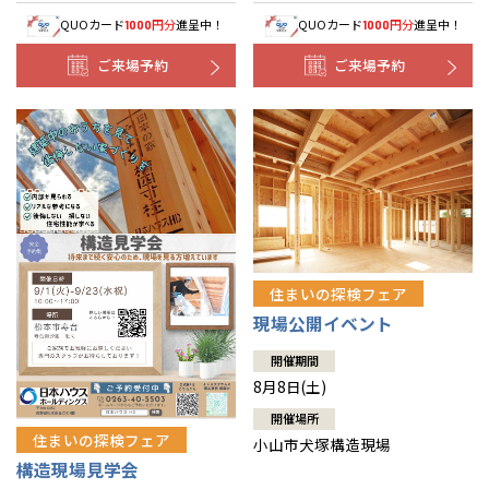
QUOカード
円分
進呈中！
QUOカード
円分
進呈中！
1000
1000
ご来場予約
ご来場予約
住まいの探検フェア
現場公開イベント
開催期間
8月8日(土)
開催場所
住まいの探検フェア
小山市犬塚構造現場
構造現場見学会