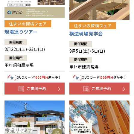
住まいの探検フェア
住まいの探検フェア
現場巡りツアー
構造現場見学会
開催期間
開催期間
8月22日(土)・23日(日)
9月5日(土)・6日(日)
開催場所
開催場所
甲府昭和展示場
甲州市建築現場
QUOカード
円分
進呈中！
QUOカード
円分
進呈中！
1000
1000
ご来場予約
ご来場予約