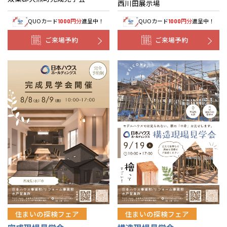
西川田展示場
QUOカード
円分
進呈中！
QUOカード
円分
進呈中！
1000
1000
ご来場予約
ご来場予約
住まいの探検フェア
住まいの探検フェア