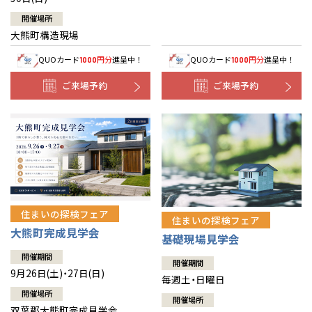
開催場所
大熊町構造現場
QUOカード
円分
進呈中！
QUOカード
円分
進呈中！
1000
1000
ご来場予約
ご来場予約
住まいの探検フェア
住まいの探検フェア
大熊町完成見学会
基礎現場見学会
開催期間
開催期間
9月26日(土)・27日(日)
毎週土・日曜日
開催場所
開催場所
双葉郡大熊町完成見学会