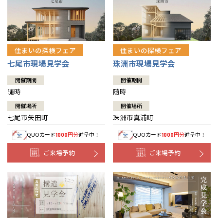
住まいの探検フェア
住まいの探検フェア
七尾市現場見学会
珠洲市現場見学会
開催期間
開催期間
随時
随時
開催場所
開催場所
七尾市矢田町
珠洲市真浦町
QUOカード
円分
進呈中！
QUOカード
円分
進呈中！
1000
1000
ご来場予約
ご来場予約