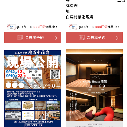
構造現
白馬村構造現場
QUOカード
円分
進呈中！
QUOカード
円分
進呈中！
1000
1000
ご来場予約
ご来場予約