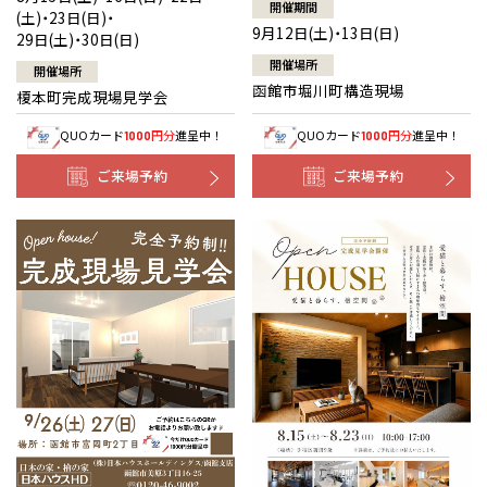
開催期間
(土)・23日(日)・
9月12日(土)・13日(日)
29日(土)・30日(日)
開催場所
開催場所
函館市堀川町構造現場
榎本町完成現場見学会
QUOカード
円分
進呈中！
QUOカード
円分
進呈中！
1000
1000
ご来場予約
ご来場予約