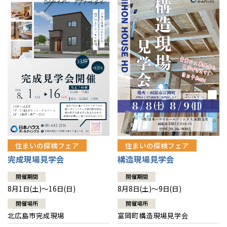
感謝訪問・長期保証
理想の木材「檜」
平屋の家
選ばれる理由
賃貸併用住宅のメリット
分譲住宅・土地
直営工事
外観・インテリア集
リフォームの流れ
安心のサポートシステム
分譲マンション
1メーターモジュール
WEB住宅展示場
介護保険利用で快適リフォーム
商品紹介
分譲マンション トップ
トランクルーム
冷暖房標準装備
暮らし方提案
展示場案内
ワザックとは
会社情報
24時間対応コールセンター
住まいのコラム
高い信頼性
会社情報 トップ
お問い合わせ
デザイン賞各種受賞
住まいのお手入れ集
安心の管理体制
住まいの探検フェア
住まいの探検フェア
ニュースリリース
会員サイト
完成現場見学会
構造現場見学会
セントラルヒーティング
ギャラリー
代表ごあいさつ
開催期間
開催期間
8月1日(土)～16日(日)
8月8日(土)～9日(日)
企業理念
開催場所
開催場所
北広島市完成現場
富岡町構造現場見学会
会社概要