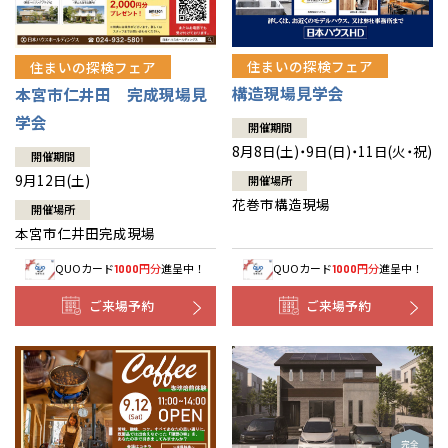
住まいの探検フェア
住まいの探検フェア
構造現場見学会
本宮市仁井田 完成現場見
学会
開催期間
8月8日(土)・9日(日)・11日(火・祝)
開催期間
9月12日(土)
開催場所
花巻市構造現場
開催場所
本宮市仁井田完成現場
QUOカード
円分
進呈中！
QUOカード
円分
進呈中！
1000
1000
ご来場予約
ご来場予約