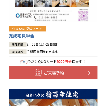
住まいの探検フェア
完成宅見学会
8月22日(土)・23日(日)
開催期間
手稲区前田9条完成宅
開催場所
今だけ
QUOカード
円分
進呈中！
1000
ご来場予約