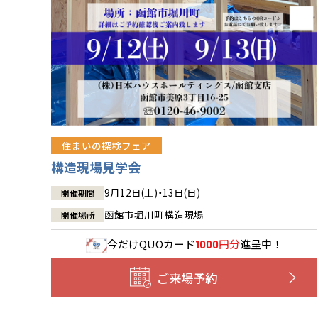
住まいの探検フェア
構造現場見学会
9月12日(土)・13日(日)
開催期間
函館市堀川町構造現場
開催場所
今だけ
QUOカード
円分
進呈中！
1000
ご来場予約