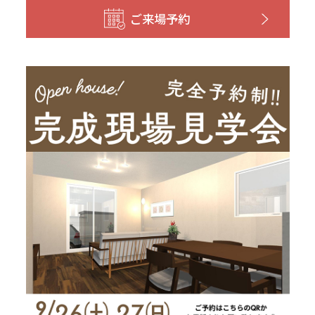
和歌山
島根
大分
ご来場予約
宮崎県
宮崎
群馬県
群馬
伊勢崎
広島
宮崎
鹿児島県
鹿児島
山口
鹿児島
徳島
長崎
高知
沖縄