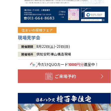
住まいの探検フェア
現場見学会
8月22日(土)・23日(日)
開催期間
倶知安町樺山構造現場
開催場所
今だけ
QUOカード
円分
進呈中！
1000
ご来場予約