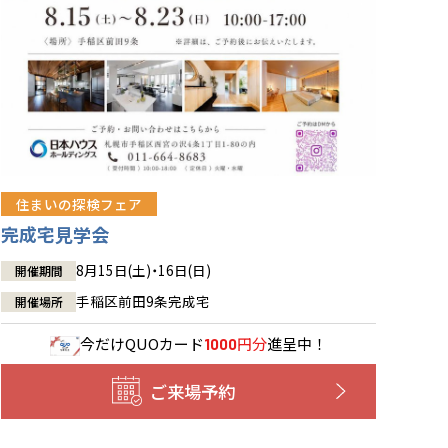
住まいの探検フェア
完成宅見学会
8月15日(土)・16日(日)
開催期間
手稲区前田9条完成宅
開催場所
今だけ
QUOカード
円分
進呈中！
1000
ご来場予約