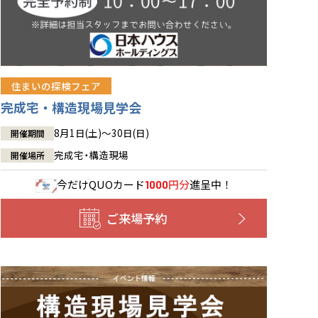
住まいの探検フェア
完成宅・構造現場見学会
8月1日(土)～30日(日)
開催期間
完成宅・構造現場
開催場所
今だけ
QUOカード
円分
進呈中！
1000
ご来場予約