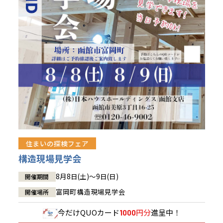
青森県
八戸
道央
青森
甲信越・北陸
甲信越・北陸
道央
苫小牧千歳
青森
小樽
新潟県
新潟
道北
秋田
新潟
関東
関東
秋田県
秋田
長岡
道北
旭川
東京都
世田谷
道南
岩手
山梨
東京
東海
東海
岩手県
盛岡
山梨県
甲府
道南
函館
八王子
北上
室蘭
愛知県
名古屋
道東
山形
長野
神奈川
愛知
近畿
近畿
長野県
長野
神奈川県
横浜
山形県
山形
豊橋
松本
道東
帯広
湘南
大阪府
大阪
釧路
宮城
富山
埼玉
岐阜
大阪
中国・四国
中国・四国
相模
宮城県
仙台
岐阜県
岐阜
富山県
富山
京都府
京都
埼玉県
埼玉
岡山県
岡山
福島県
郡山
福島
石川
千葉
静岡
京都
岡山
九州
九州
静岡県
静岡
石川県
金沢
所沢
福島
浜松
住まいの探検フェア
兵庫県
姫路
香川県
高松
いわき
福岡県
福岡
福井県
福井
福井
茨城
三重
兵庫
香川
福岡
構造現場見学会
千葉県
千葉
会津
三重県
四日市
分譲マンション
奈良県
奈良
柏
愛媛県
松山
佐賀県
佐賀
8月8日(土)～9日(日)
開催期間
栃木
奈良
愛媛
佐賀
茨城県
水戸
富岡町構造現場見学会
開催場所
熊本県
熊本
※現住所のある都道府県以外の建築予定地の方でも
群馬
滋賀
鳥取
熊本
現住所の有るお近くの展示場又は店舗にお問合せください。
栃木県
宇都宮
今だけ
QUOカード
円分
進呈中！
1000
大分県
大分
小山
移住の計画の方もご相談対応します。お気軽にご相談ください。