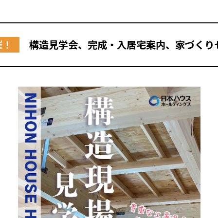
催！
構造見学会、完成・入居宅案内、家づくり
全国の展示場
お近くのイベント
北海道
北海道
札幌
札幌
札幌
東北
東北
小樽