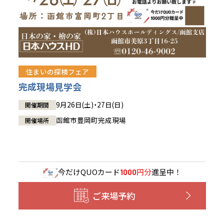
住まいの探検フェア
完成現場見学会
9月26日(土)・27日(日)
開催期間
函館市豊岡町完成現場
開催場所
今だけ
QUOカード
円分
進呈中！
1000
ご来場予約