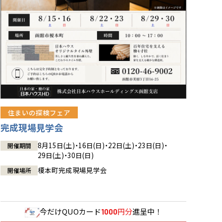
住まいの探検フェア
完成現場見学会
8月15日(土)・16日(日)・22日(土)・23日(日)・
開催期間
29日(土)・30日(日)
榎本町完成現場見学会
開催場所
今だけ
QUOカード
円分
進呈中！
1000