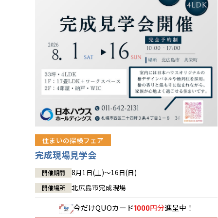
住まいの探検フェア
完成現場見学会
8月1日(土)～16日(日)
開催期間
北広島市完成現場
開催場所
今だけ
QUOカード
円分
進呈中！
1000