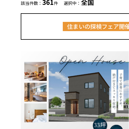
361
全国
該当件数：
件
選択中：
住まいの探検フェア開