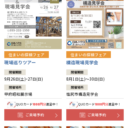
住まいの探検フェア
住まいの探検フェア
構造現場見学会
現場巡りツアー
開催期間
開催期間
8月1日(土)～30日(日)
9月26日(土)・27日(日)
開催場所
開催場所
塩尻市構造見学会
甲府昭和展示場
QUOカード
円分
進呈中！
QUOカード
円分
進呈中！
1000
1000
ご来場予約
ご来場予約