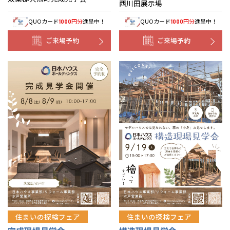
西川田展示場
QUOカード
円分
進呈中！
QUOカード
円分
進呈中！
1000
1000
ご来場予約
ご来場予約
住まいの探検フェア
住まいの探検フェア