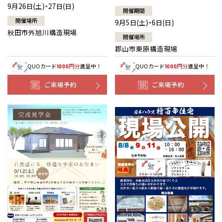
9月26日(土)・27日(日)
開催期間
開催場所
9月5日(土)・6日(日)
秋田市外旭川構造現場
開催場所
郡山市東原構造現場
QUOカード
円分
進呈中！
QUOカード
円分
進呈中！
1000
1000
ご来場予約
ご来場予約