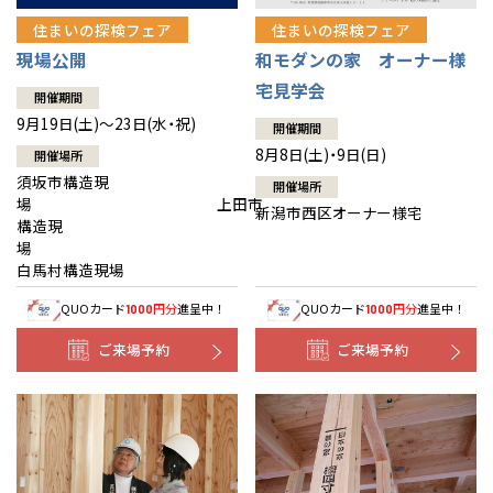
住まいの探検フェア
住まいの探検フェア
現場公開
和モダンの家 オーナー様
宅見学会
開催期間
9月19日(土)～23日(水・祝)
開催期間
8月8日(土)・9日(日)
開催場所
須坂市構造現
開催場所
場 上田市
新潟市西区オーナー様宅
構造現
場
白馬村構造現場
QUOカード
円分
進呈中！
QUOカード
円分
進呈中！
1000
1000
ご来場予約
ご来場予約