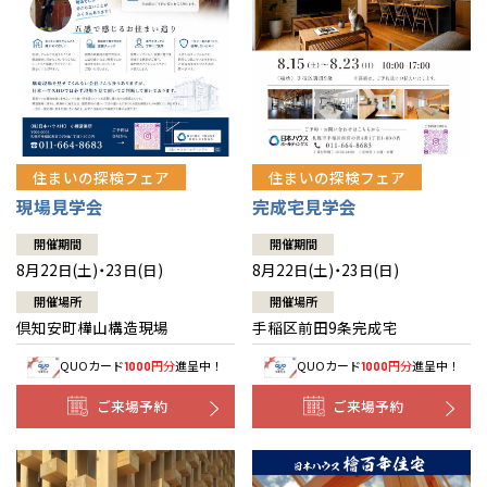
北海道
北海道
札幌
札幌
札幌
東北
東北
小樽
青森県
八戸
道央
青森
甲信越・北陸
甲信越・北陸
道央
苫小牧千歳
青森
小樽
新潟県
新潟
住まいの探検フェア
住まいの探検フェア
道北
秋田
新潟
関東
関東
秋田県
秋田
長岡
道北
旭川
現場見学会
完成宅見学会
東京都
世田谷
道南
岩手
山梨
東京
東海
東海
岩手県
盛岡
山梨県
甲府
開催期間
開催期間
道南
函館
八王子
北上
8月22日(土)・23日(日)
8月22日(土)・23日(日)
室蘭
愛知県
名古屋
道東
山形
長野
神奈川
愛知
近畿
近畿
長野県
長野
神奈川県
横浜
山形県
山形
開催場所
開催場所
豊橋
松本
道東
帯広
湘南
倶知安町樺山構造現場
手稲区前田9条完成宅
大阪府
大阪
釧路
宮城
富山
埼玉
岐阜
大阪
中国・四国
中国・四国
相模
宮城県
仙台
岐阜県
岐阜
富山県
富山
QUOカード
円分
進呈中！
QUOカード
円分
進呈中！
1000
1000
京都府
京都
埼玉県
埼玉
岡山県
岡山
福島県
郡山
福島
石川
千葉
静岡
京都
岡山
九州
九州
静岡県
静岡
石川県
金沢
ご来場予約
ご来場予約
所沢
福島
浜松
兵庫県
姫路
香川県
高松
いわき
福岡県
福岡
福井県
福井
福井
茨城
三重
兵庫
香川
福岡
千葉県
千葉
分譲マンション
会津
三重県
四日市
奈良県
奈良
柏
愛媛県
松山