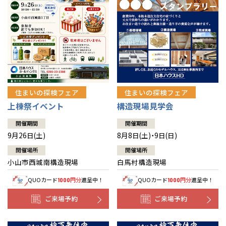
住まいの探検フェア
住まいの探検フェア
上棟祭イベント
構造現場見学会
開催期間
開催期間
9月26日(土)
8月8日(土)・9日(日)
開催場所
開催場所
小山市西城南構造現場
白馬村構造現場
QUOカード
円分
進呈中！
QUOカード
円分
進呈中！
1000
1000
ご来場予約
ご来場予約