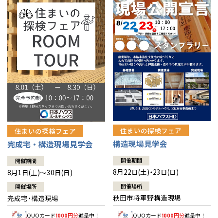
佐賀県
佐賀
栃木
奈良
愛媛
佐賀
※現住所のある都道府県以外の建築予定地の方でも
現住所の有るお近
茨城県
水戸
熊本県
熊本
くの展示場又は店舗にお問合せください。
移住の計画の方もご相談対
群馬
滋賀
鳥取
熊本
応します。お気軽にご相談ください。
栃木県
宇都宮
大分県
大分
小山
和歌山
島根
大分
宮崎県
宮崎
群馬県
群馬
伊勢崎
広島
宮崎
鹿児島県
鹿児島
山口
鹿児島
徳島
長崎
住まいの探検フェア
住まいの探検フェア
構造現場見学会
完成宅・構造現場見学会
高知
沖縄
開催期間
開催期間
8月22日(土)・23日(日)
8月1日(土)～30日(日)
開催場所
開催場所
秋田市将軍野構造現場
完成宅・構造現場
QUOカード
円分
進呈中！
QUOカード
円分
進呈中！
1000
1000