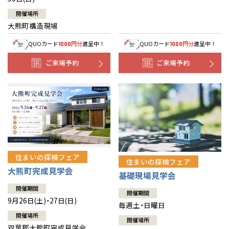
開催場所
大熊町構造現場
QUOカード
円分
進呈中！
QUOカード
円分
進呈中！
1000
1000
ご来場予約
ご来場予約
住まいの探検フェア
住まいの探検フェア
大熊町完成見学会
基礎現場見学会
開催期間
開催期間
9月26日(土)・27日(日)
毎週土・日曜日
開催場所
開催場所
双葉郡大熊町完成見学会