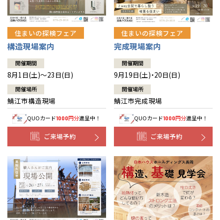
住まいの探検フェア
住まいの探検フェア
構造現場案内
完成現場案内
開催期間
開催期間
8月1日(土)～23日(日)
9月19日(土)・20日(日)
開催場所
開催場所
鯖江市構造現場
鯖江市完成現場
QUOカード
円分
進呈中！
QUOカード
円分
進呈中！
1000
1000
ご来場予約
ご来場予約