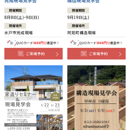
完成現場見学会
構造現場見学会
開催期間
開催期間
8月8日(土)・9日(日)
9月19日(土)
開催場所
開催場所
水戸市完成現場
阿見町構造現場
QUOカード
円分
進呈中！
QUOカード
円分
進呈中！
1000
1000
ご来場予約
ご来場予約