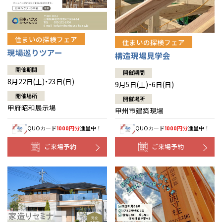
住まいの探検フェア
住まいの探検フェア
現場巡りツアー
構造現場見学会
開催期間
開催期間
8月22日(土)・23日(日)
9月5日(土)・6日(日)
開催場所
開催場所
甲府昭和展示場
甲州市建築現場
QUOカード
円分
進呈中！
QUOカード
円分
進呈中！
1000
1000
ご来場予約
ご来場予約