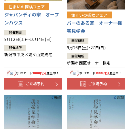
住まいの探検フェア
ジャパンディの家 オープ
住まいの探検フェア
ンハウス
バーのある家 オーナー様
宅見学会
開催期間
9月12日(土)～10月4日(日)
開催期間
9月26日(土)・27日(日)
開催場所
新潟市中央区姥ケ山完成宅
開催場所
新潟市西区オーナー様宅
QUOカード
円分
進呈中！
QUOカード
円分
進呈中！
1000
1000
ご来場予約
ご来場予約