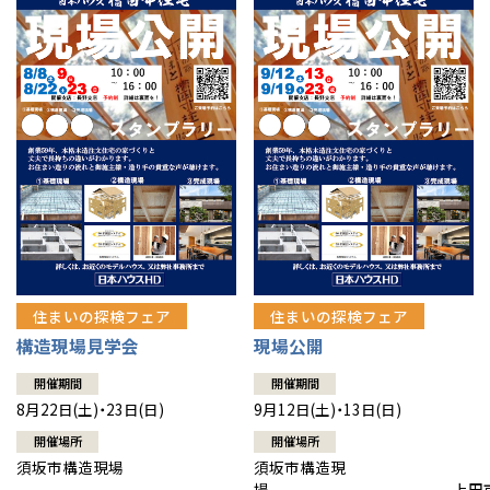
住まいの探検フェア
住まいの探検フェア
構造現場見学会
現場公開
開催期間
開催期間
8月22日(土)・23日(日)
9月12日(土)・13日(日)
開催場所
開催場所
須坂市構造現場
須坂市構造現
場 上田