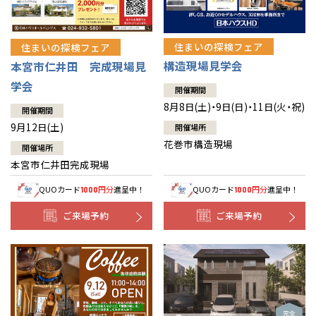
住まいの探検フェア
住まいの探検フェア
構造現場見学会
本宮市仁井田 完成現場見
学会
開催期間
8月8日(土)・9日(日)・11日(火・祝)
開催期間
9月12日(土)
開催場所
花巻市構造現場
開催場所
本宮市仁井田完成現場
QUOカード
円分
進呈中！
QUOカード
円分
進呈中！
1000
1000
ご来場予約
ご来場予約