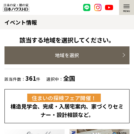
イベント情報
脱炭素・檜の家
環境にやさしい、脱炭素社会の住宅
選ばれる理由
該当する地域を選択してください。
檜・木造住宅
檜の魅力
地域を選択
耐震構造
檜の魅力 トップ
注文住宅
361
全国
該当件数：
件
選択中：
高耐久住宅
檜と日本人
注文住宅 トップ
施工事例
住まいの探検フェア開催！
高断熱・高気密の家
1000年を超えて生きる檜
グレートステージ
リフォーム
構造見学会、完成・入居宅案内、家づくりセミ
エネルギー自給自足
知られざる檜の効果・作用
クレステージ
リフォーム トップ
資産活用
ナー・設計相談など。
ZEH特集
檜の住まいデザイン
施工事例
リフォームメニュー
資産活用 トップ
買取サービス