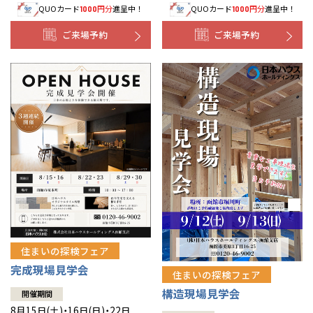
QUOカード
円分
進呈中！
QUOカード
円分
進呈中！
1000
1000
事業部紹介
ご来場予約
ご来場予約
IR情報
木材調達指針
グループ会社紹介
CMギャラリー
採用情報
住まいの探検フェア
完成現場見学会
住まいの探検フェア
構造現場見学会
開催期間
8月15日(土)・16日(日)・22日