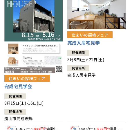
住まいの探検フェア
完成入居宅見学
開催期間
8月8日(土)・22日(土)
開催場所
完成入居宅見学
住まいの探検フェア
完成宅見学会
開催期間
8月15日(土)・16日(日)
開催場所
流山市完成現場
QUOカード
円分
進呈中！
QUOカード
円分
進呈中！
1000
1000