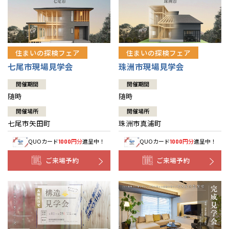
住まいの探検フェア
住まいの探検フェア
七尾市現場見学会
珠洲市現場見学会
開催期間
開催期間
随時
随時
開催場所
開催場所
七尾市矢田町
珠洲市真浦町
QUOカード
円分
進呈中！
QUOカード
円分
進呈中！
1000
1000
ご来場予約
ご来場予約