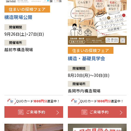
住まいの探検フェア
構造現場公開
開催期間
9月26日(土)・27日(日)
開催場所
越前市構造現場
住まいの探検フェア
構造・基礎見学会
開催期間
8月10日(月)～30日(日)
開催場所
長岡市内構造現場
QUOカード
円分
進呈中！
QUOカード
円分
進呈中！
1000
1000
ご来場予約
ご来場予約