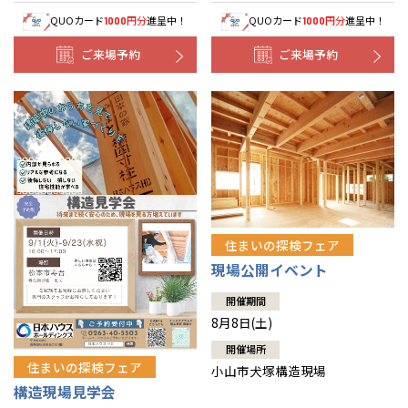
QUOカード
円分
進呈中！
QUOカード
円分
進呈中！
1000
1000
ご来場予約
ご来場予約
住まいの探検フェア
現場公開イベント
開催期間
8月8日(土)
開催場所
住まいの探検フェア
小山市犬塚構造現場
構造現場見学会