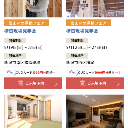
住まいの探検フェア
住まいの探検フェア
構造現場見学会
構造現場見学会
開催期間
開催期間
8月9日(日)～23日(日)
9月12日(土)～27日(日)
開催場所
開催場所
新潟市南区構造現場
新潟市西区槇尾
QUOカード
円分
進呈中！
QUOカード
円分
進呈中！
1000
1000
ご来場予約
ご来場予約