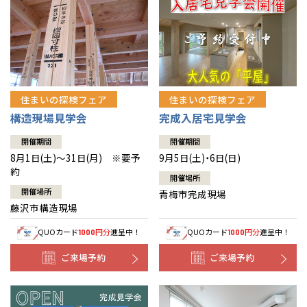
住まいの探検フェア
住まいの探検フェア
構造現場見学会
完成入居宅見学会
開催期間
開催期間
8月1日(土)～31日(月) ※要予
9月5日(土)・6日(日)
約
開催場所
開催場所
青梅市完成現場
藤沢市構造現場
QUOカード
円分
進呈中！
QUOカード
円分
進呈中！
1000
1000
ご来場予約
ご来場予約