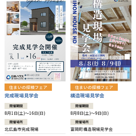
感謝訪問・長期保証
理想の木材「檜」
平屋の家
選ばれる理由
賃貸併用住宅のメリット
分譲住宅・土地
直営工事
外観・インテリア集
リフォームの流れ
安心のサポートシステム
分譲マンション
1メーターモジュール
WEB住宅展示場
介護保険利用で快適リフォーム
商品紹介
分譲マンション トップ
トランクルーム
冷暖房標準装備
暮らし方提案
展示場案内
ワザックとは
会社情報
24時間対応コールセンター
住まいのコラム
高い信頼性
会社情報 トップ
お問い合わせ
デザイン賞各種受賞
住まいのお手入れ集
安心の管理体制
住まいの探検フェア
住まいの探検フェア
ニュースリリース
会員サイト
完成現場見学会
構造現場見学会
セントラルヒーティング
ギャラリー
代表ごあいさつ
開催期間
開催期間
8月1日(土)～16日(日)
8月8日(土)～9日(日)
企業理念
開催場所
開催場所
北広島市完成現場
富岡町構造現場見学会
会社概要