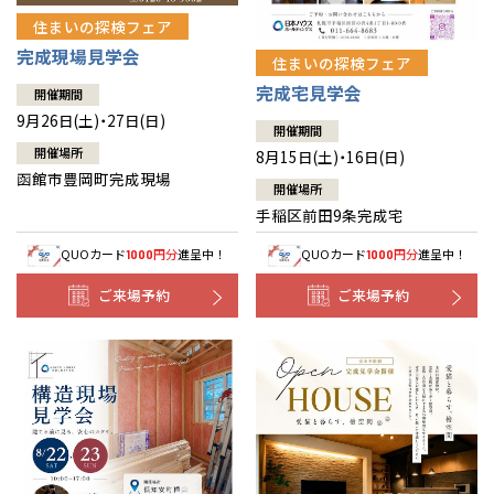
住まいの探検フェア
完成現場見学会
住まいの探検フェア
完成宅見学会
開催期間
9月26日(土)・27日(日)
開催期間
開催場所
8月15日(土)・16日(日)
函館市豊岡町完成現場
開催場所
手稲区前田9条完成宅
QUOカード
円分
進呈中！
QUOカード
円分
進呈中！
1000
1000
ご来場予約
ご来場予約
全国の展示場
お近くのイベント