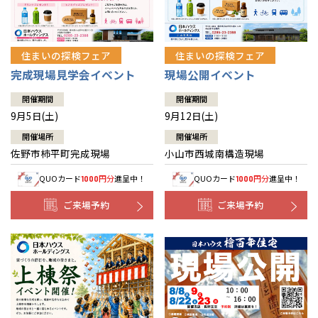
住まいの探検フェア
住まいの探検フェア
完成現場見学会イベント
現場公開イベント
開催期間
開催期間
9月5日(土)
9月12日(土)
開催場所
開催場所
佐野市柿平町完成現場
小山市西城南構造現場
QUOカード
円分
進呈中！
QUOカード
円分
進呈中！
1000
1000
ご来場予約
ご来場予約