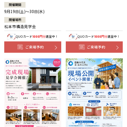
開催期間
9月19日(土)～30日(水)
開催場所
松本市構造見学会
QUOカード
円分
進呈中！
QUOカード
円分
進呈中！
1000
1000
ご来場予約
ご来場予約