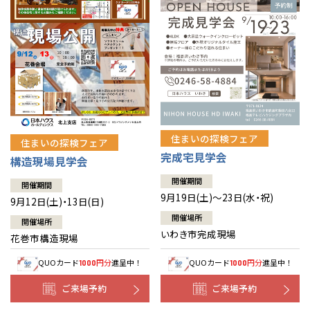
住まいの探検フェア
住まいの探検フェア
完成宅見学会
構造現場見学会
開催期間
開催期間
9月19日(土)～23日(水・祝)
9月12日(土)・13日(日)
開催場所
開催場所
いわき市完成現場
花巻市構造現場
QUOカード
円分
進呈中！
QUOカード
円分
進呈中！
1000
1000
ご来場予約
ご来場予約