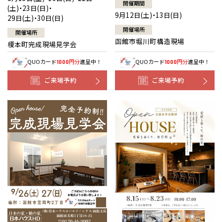
開催期間
(土)・23日(日)・
9月12日(土)・13日(日)
29日(土)・30日(日)
開催場所
開催場所
函館市堀川町構造現場
榎本町完成現場見学会
QUOカード
円分
進呈中！
QUOカード
円分
進呈中！
1000
1000
ご来場予約
ご来場予約