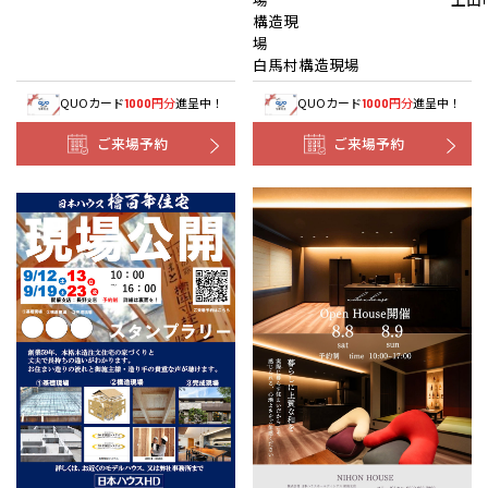
構造現
白馬村構造現場
QUOカード
円分
進呈中！
QUOカード
円分
進呈中！
1000
1000
ご来場予約
ご来場予約