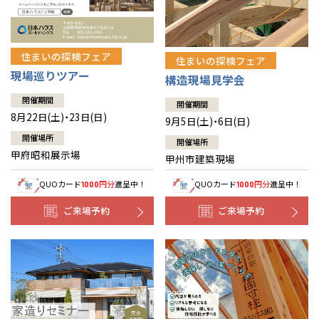
住まいの探検フェア
住まいの探検フェア
現場巡りツアー
構造現場見学会
開催期間
開催期間
8月22日(土)・23日(日)
9月5日(土)・6日(日)
開催場所
開催場所
甲府昭和展示場
甲州市建築現場
QUOカード
円分
進呈中！
QUOカード
円分
進呈中！
1000
1000
ご来場予約
ご来場予約