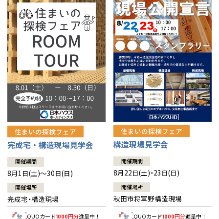
佐賀県
佐賀
栃木
奈良
愛媛
佐賀
※現住所のある都道府県以外の建築予定地の方でも
現住所の有るお近
茨城県
水戸
熊本県
熊本
くの展示場又は店舗にお問合せください。
移住の計画の方もご相談対
群馬
滋賀
鳥取
熊本
応します。お気軽にご相談ください。
栃木県
宇都宮
大分県
大分
小山
和歌山
島根
大分
宮崎県
宮崎
群馬県
群馬
伊勢崎
広島
宮崎
鹿児島県
鹿児島
山口
鹿児島
徳島
長崎
住まいの探検フェア
住まいの探検フェア
構造現場見学会
完成宅・構造現場見学会
高知
沖縄
開催期間
開催期間
8月22日(土)・23日(日)
8月1日(土)～30日(日)
開催場所
開催場所
秋田市将軍野構造現場
完成宅・構造現場
QUOカード
円分
進呈中！
QUOカード
円分
進呈中！
1000
1000