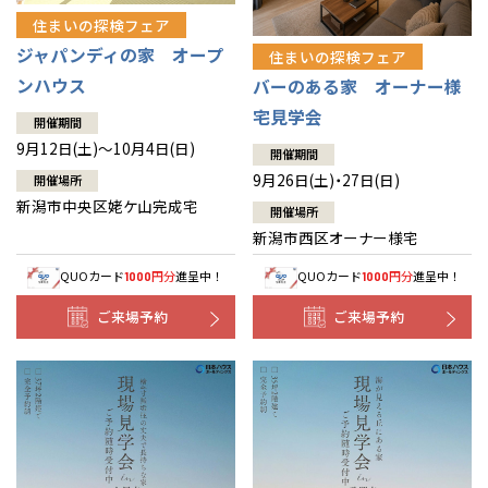
住まいの探検フェア
ジャパンディの家 オープ
住まいの探検フェア
ンハウス
バーのある家 オーナー様
宅見学会
開催期間
9月12日(土)～10月4日(日)
開催期間
9月26日(土)・27日(日)
開催場所
新潟市中央区姥ケ山完成宅
開催場所
新潟市西区オーナー様宅
QUOカード
円分
進呈中！
QUOカード
円分
進呈中！
1000
1000
ご来場予約
ご来場予約