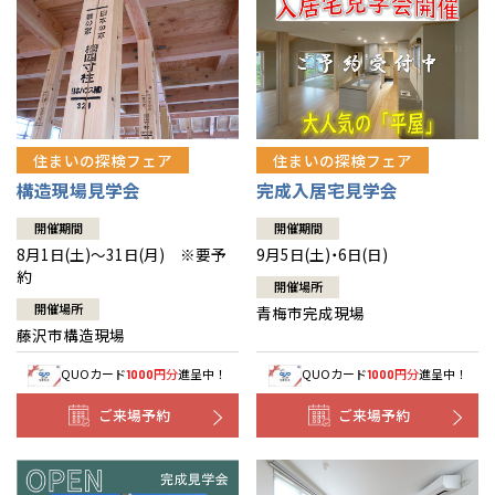
住まいの探検フェア
住まいの探検フェア
構造現場見学会
完成入居宅見学会
開催期間
開催期間
8月1日(土)～31日(月) ※要予
9月5日(土)・6日(日)
約
開催場所
開催場所
青梅市完成現場
藤沢市構造現場
QUOカード
円分
進呈中！
QUOカード
円分
進呈中！
1000
1000
ご来場予約
ご来場予約