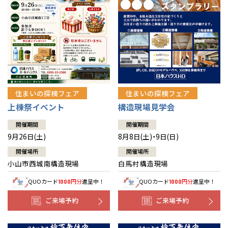
住まいの探検フェア
住まいの探検フェア
上棟祭イベント
構造現場見学会
開催期間
開催期間
9月26日(土)
8月8日(土)・9日(日)
開催場所
開催場所
小山市西城南構造現場
白馬村構造現場
QUOカード
円分
進呈中！
QUOカード
円分
進呈中！
1000
1000
ご来場予約
ご来場予約