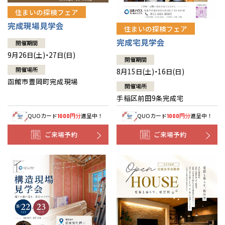
住まいの探検フェア
完成現場見学会
住まいの探検フェア
完成宅見学会
開催期間
9月26日(土)・27日(日)
開催期間
開催場所
8月15日(土)・16日(日)
函館市豊岡町完成現場
開催場所
手稲区前田9条完成宅
QUOカード
円分
進呈中！
QUOカード
円分
進呈中！
1000
1000
ご来場予約
ご来場予約
全国の展示場
お近くのイベント