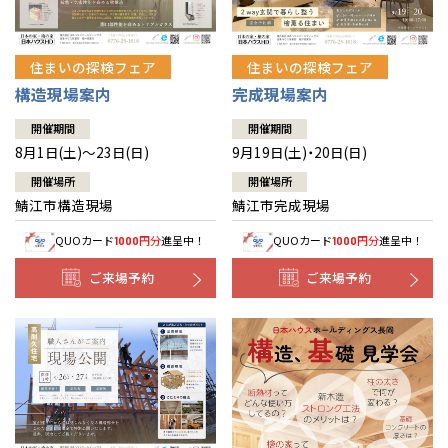
住まいの探検フェア
住まいの探検フェア
構造現場案内
完成現場案内
開催期間
開催期間
8月1日(土)～23日(日)
9月19日(土)・20日(日)
開催場所
開催場所
鯖江市構造現場
鯖江市完成現場
QUOカード
円分
進呈中！
QUOカード
円分
進呈中！
1000
1000
ご来場予約
ご来場予約