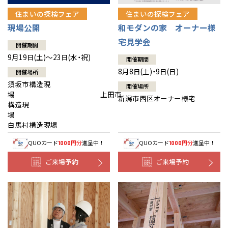
住まいの探検フェア
住まいの探検フェア
現場公開
和モダンの家 オーナー様
宅見学会
開催期間
9月19日(土)～23日(水・祝)
開催期間
8月8日(土)・9日(日)
開催場所
須坂市構造現
開催場所
場 上田市
新潟市西区オーナー様宅
構造現
場
白馬村構造現場
QUOカード
円分
進呈中！
QUOカード
円分
進呈中！
1000
1000
ご来場予約
ご来場予約