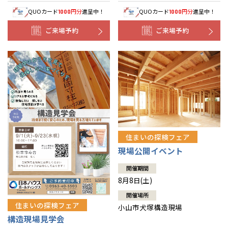
QUOカード
円分
進呈中！
QUOカード
円分
進呈中！
1000
1000
ご来場予約
ご来場予約
住まいの探検フェア
現場公開イベント
開催期間
8月8日(土)
開催場所
住まいの探検フェア
小山市犬塚構造現場
構造現場見学会