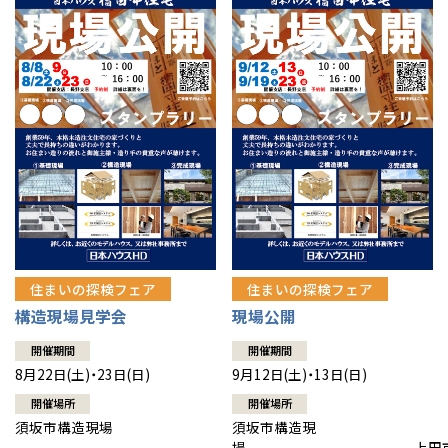
住まいの探検フェア
住まいの探検フェア
構造現場見学会
現場公開
開催期間
開催期間
8月22日(土)・23日(日)
9月12日(土)・13日(日)
開催場所
開催場所
須坂市構造現場
須坂市構造現
場 上田