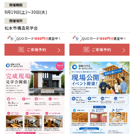
開催期間
9月19日(土)～30日(水)
開催場所
松本市構造見学会
QUOカード
円分
進呈中！
QUOカード
円分
進呈中！
1000
1000
ご来場予約
ご来場予約