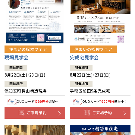
北海道
北海道
札幌
札幌
札幌
東北
東北
小樽
青森県
八戸
道央
青森
甲信越・北陸
甲信越・北陸
道央
苫小牧千歳
青森
小樽
新潟県
新潟
住まいの探検フェア
住まいの探検フェア
道北
秋田
新潟
関東
関東
秋田県
秋田
長岡
道北
旭川
現場見学会
完成宅見学会
東京都
世田谷
道南
岩手
山梨
東京
東海
東海
岩手県
盛岡
山梨県
甲府
開催期間
開催期間
道南
函館
八王子
北上
8月22日(土)・23日(日)
8月22日(土)・23日(日)
室蘭
愛知県
名古屋
道東
山形
長野
神奈川
愛知
近畿
近畿
長野県
長野
神奈川県
横浜
山形県
山形
開催場所
開催場所
豊橋
松本
道東
帯広
湘南
倶知安町樺山構造現場
手稲区前田9条完成宅
大阪府
大阪
釧路
宮城
富山
埼玉
岐阜
大阪
中国・四国
中国・四国
相模
宮城県
仙台
岐阜県
岐阜
富山県
富山
QUOカード
円分
進呈中！
QUOカード
円分
進呈中！
1000
1000
京都府
京都
埼玉県
埼玉
岡山県
岡山
福島県
郡山
福島
石川
千葉
静岡
京都
岡山
九州
九州
静岡県
静岡
石川県
金沢
ご来場予約
ご来場予約
所沢
福島
浜松
兵庫県
姫路
香川県
高松
いわき
福岡県
福岡
福井県
福井
福井
茨城
三重
兵庫
香川
福岡
千葉県
千葉
分譲マンション
会津
三重県
四日市
奈良県
奈良
柏
愛媛県
松山