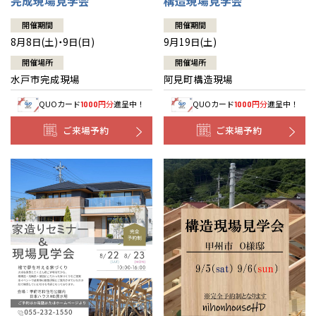
完成現場見学会
構造現場見学会
開催期間
開催期間
8月8日(土)・9日(日)
9月19日(土)
開催場所
開催場所
水戸市完成現場
阿見町構造現場
QUOカード
円分
進呈中！
QUOカード
円分
進呈中！
1000
1000
ご来場予約
ご来場予約