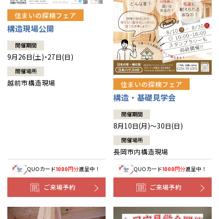
住まいの探検フェア
構造現場公開
開催期間
9月26日(土)・27日(日)
開催場所
越前市構造現場
住まいの探検フェア
構造・基礎見学会
開催期間
8月10日(月)～30日(日)
開催場所
長岡市内構造現場
QUOカード
円分
進呈中！
QUOカード
円分
進呈中！
1000
1000
ご来場予約
ご来場予約