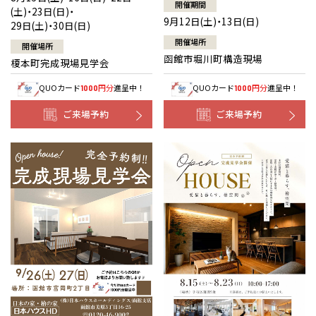
開催期間
(土)・23日(日)・
9月12日(土)・13日(日)
29日(土)・30日(日)
開催場所
開催場所
函館市堀川町構造現場
榎本町完成現場見学会
QUOカード
円分
進呈中！
QUOカード
円分
進呈中！
1000
1000
ご来場予約
ご来場予約