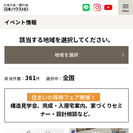
イベント情報
脱炭素・檜の家
環境にやさしい、脱炭素社会の住宅
選ばれる理由
該当する地域を選択してください。
檜・木造住宅
檜の魅力
地域を選択
耐震構造
檜の魅力 トップ
注文住宅
361
全国
該当件数：
件
選択中：
高耐久住宅
檜と日本人
注文住宅 トップ
施工事例
住まいの探検フェア開催！
高断熱・高気密の家
1000年を超えて生きる檜
グレートステージ
リフォーム
構造見学会、完成・入居宅案内、家づくりセミ
エネルギー自給自足
知られざる檜の効果・作用
クレステージ
リフォーム トップ
資産活用
ナー・設計相談など。
ZEH特集
檜の住まいデザイン
施工事例
リフォームメニュー
資産活用 トップ
買取サービス