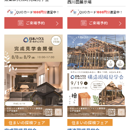
西川田展示場
QUOカード
円分
進呈中！
QUOカード
円分
進呈中！
1000
1000
ご来場予約
ご来場予約
住まいの探検フェア
住まいの探検フェア