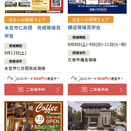
住まいの探検フェア
住まいの探検フェア
構造現場見学会
本宮市仁井田 完成現場見
学会
開催期間
8月8日(土)・9日(日)・11日(火・祝)
開催期間
9月12日(土)
開催場所
花巻市構造現場
開催場所
本宮市仁井田完成現場
QUOカード
円分
進呈中！
QUOカード
円分
進呈中！
1000
1000
ご来場予約
ご来場予約