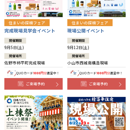
住まいの探検フェア
住まいの探検フェア
完成現場見学会イベント
現場公開イベント
開催期間
開催期間
9月5日(土)
9月12日(土)
開催場所
開催場所
佐野市柿平町完成現場
小山市西城南構造現場
QUOカード
円分
進呈中！
QUOカード
円分
進呈中！
1000
1000
ご来場予約
ご来場予約