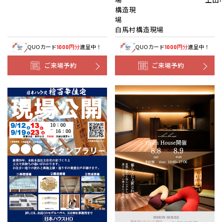
構造現
白馬村構造現場
QUOカード
円分
進呈中！
QUOカード
円分
進呈中！
1000
1000
ご来場予約
ご来場予約