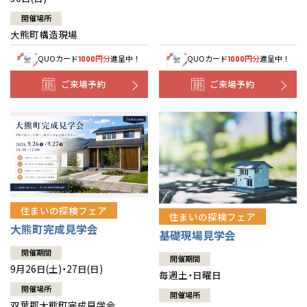
開催場所
大熊町構造現場
QUOカード
円分
進呈中！
QUOカード
円分
進呈中！
1000
1000
ご来場予約
ご来場予約
住まいの探検フェア
住まいの探検フェア
大熊町完成見学会
基礎現場見学会
開催期間
開催期間
9月26日(土)・27日(日)
毎週土・日曜日
開催場所
開催場所
双葉郡大熊町完成見学会