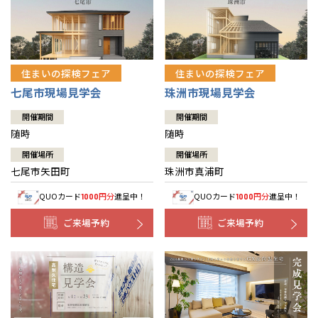
住まいの探検フェア
住まいの探検フェア
七尾市現場見学会
珠洲市現場見学会
開催期間
開催期間
随時
随時
開催場所
開催場所
七尾市矢田町
珠洲市真浦町
QUOカード
円分
進呈中！
QUOカード
円分
進呈中！
1000
1000
ご来場予約
ご来場予約