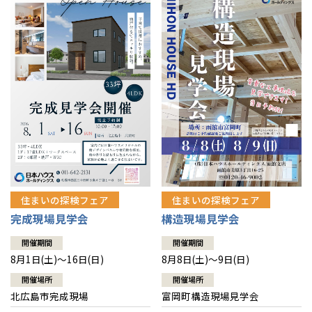
感謝訪問・長期保証
理想の木材「檜」
平屋の家
選ばれる理由
賃貸併用住宅のメリット
分譲住宅・土地
直営工事
外観・インテリア集
リフォームの流れ
安心のサポートシステム
分譲マンション
1メーターモジュール
WEB住宅展示場
介護保険利用で快適リフォーム
商品紹介
分譲マンション トップ
トランクルーム
冷暖房標準装備
暮らし方提案
展示場案内
ワザックとは
会社情報
24時間対応コールセンター
住まいのコラム
高い信頼性
会社情報 トップ
お問い合わせ
デザイン賞各種受賞
住まいのお手入れ集
安心の管理体制
住まいの探検フェア
住まいの探検フェア
ニュースリリース
会員サイト
完成現場見学会
構造現場見学会
セントラルヒーティング
ギャラリー
代表ごあいさつ
開催期間
開催期間
8月1日(土)～16日(日)
8月8日(土)～9日(日)
企業理念
開催場所
開催場所
北広島市完成現場
富岡町構造現場見学会
会社概要