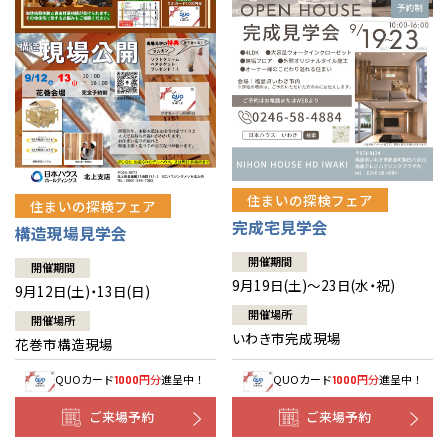
住まいの探検フェア
住まいの探検フェア
完成宅見学会
構造現場見学会
開催期間
開催期間
9月19日(土)～23日(水・祝)
9月12日(土)・13日(日)
開催場所
開催場所
いわき市完成現場
花巻市構造現場
QUOカード
円分
進呈中！
QUOカード
円分
進呈中！
1000
1000
ご来場予約
ご来場予約