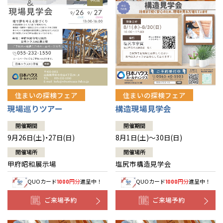
住まいの探検フェア
住まいの探検フェア
構造現場見学会
現場巡りツアー
開催期間
開催期間
8月1日(土)～30日(日)
9月26日(土)・27日(日)
開催場所
開催場所
塩尻市構造見学会
甲府昭和展示場
QUOカード
円分
進呈中！
QUOカード
円分
進呈中！
1000
1000
ご来場予約
ご来場予約