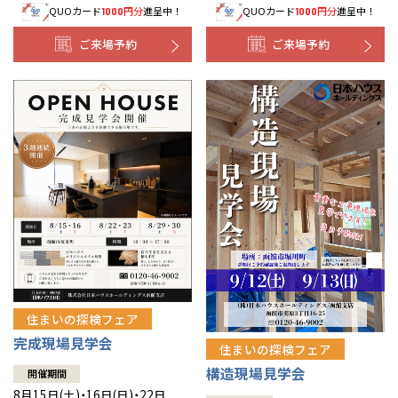
QUOカード
円分
進呈中！
QUOカード
円分
進呈中！
1000
1000
事業部紹介
ご来場予約
ご来場予約
IR情報
木材調達指針
グループ会社紹介
CMギャラリー
採用情報
住まいの探検フェア
完成現場見学会
住まいの探検フェア
構造現場見学会
開催期間
8月15日(土)・16日(日)・22日