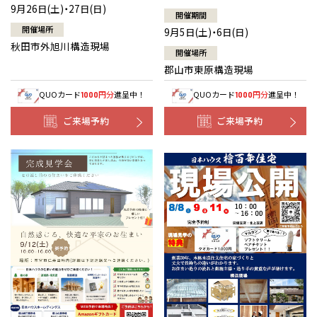
9月26日(土)・27日(日)
開催期間
開催場所
9月5日(土)・6日(日)
秋田市外旭川構造現場
開催場所
郡山市東原構造現場
QUOカード
円分
進呈中！
QUOカード
円分
進呈中！
1000
1000
ご来場予約
ご来場予約