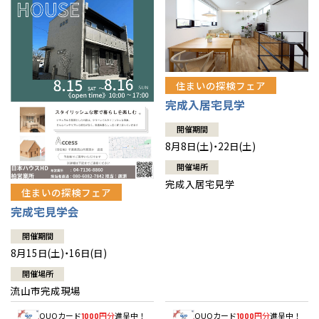
住まいの探検フェア
完成入居宅見学
開催期間
8月8日(土)・22日(土)
開催場所
完成入居宅見学
住まいの探検フェア
完成宅見学会
開催期間
8月15日(土)・16日(日)
開催場所
流山市完成現場
QUOカード
円分
進呈中！
QUOカード
円分
進呈中！
1000
1000