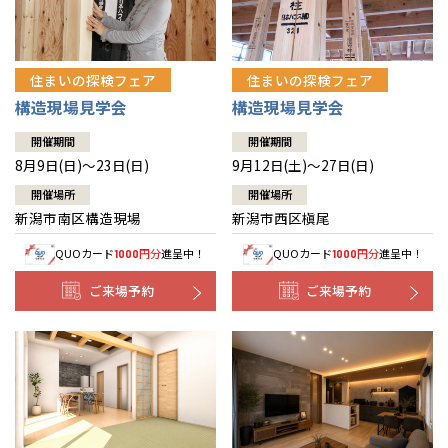
住まいの探検フェア
住まいの探検フェア
構造現場見学会
構造現場見学会
開催期間
開催期間
8月9日(日)～23日(日)
9月12日(土)～27日(日)
開催場所
開催場所
新潟市南区構造現場
新潟市西区槇尾
QUOカード
円分
進呈中！
QUOカード
円分
進呈中！
1000
1000
ご来場予約
ご来場予約