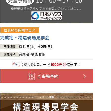
住まいの探検フェア
完成宅・構造現場見学会
8月1日(土)～30日(日)
開催期間
完成宅・構造現場
開催場所
今だけ
QUOカード
円分
進呈中！
1000
ご来場予約