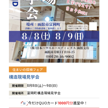
青森県
八戸
道央
青森
甲信越・北陸
甲信越・北陸
道央
苫小牧千歳
青森
小樽
新潟県
新潟
道北
秋田
新潟
関東
関東
秋田県
秋田
長岡
道北
旭川
東京都
世田谷
道南
岩手
山梨
東京
東海
東海
岩手県
盛岡
山梨県
甲府
道南
函館
八王子
北上
室蘭
愛知県
名古屋
道東
山形
長野
神奈川
愛知
近畿
近畿
長野県
長野
神奈川県
横浜
山形県
山形
豊橋
松本
道東
帯広
湘南
大阪府
大阪
釧路
宮城
富山
埼玉
岐阜
大阪
中国・四国
中国・四国
相模
宮城県
仙台
岐阜県
岐阜
富山県
富山
京都府
京都
埼玉県
埼玉
岡山県
岡山
福島県
郡山
福島
石川
千葉
静岡
京都
岡山
九州
九州
静岡県
静岡
石川県
金沢
所沢
福島
浜松
住まいの探検フェア
兵庫県
姫路
香川県
高松
いわき
福岡県
福岡
福井県
福井
福井
茨城
三重
兵庫
香川
福岡
構造現場見学会
千葉県
千葉
会津
三重県
四日市
分譲マンション
奈良県
奈良
柏
愛媛県
松山
佐賀県
佐賀
8月8日(土)～9日(日)
開催期間
栃木
奈良
愛媛
佐賀
茨城県
水戸
富岡町構造現場見学会
開催場所
熊本県
熊本
※現住所のある都道府県以外の建築予定地の方でも
群馬
滋賀
鳥取
熊本
現住所の有るお近くの展示場又は店舗にお問合せください。
栃木県
宇都宮
今だけ
QUOカード
円分
進呈中！
1000
大分県
大分
小山
移住の計画の方もご相談対応します。お気軽にご相談ください。