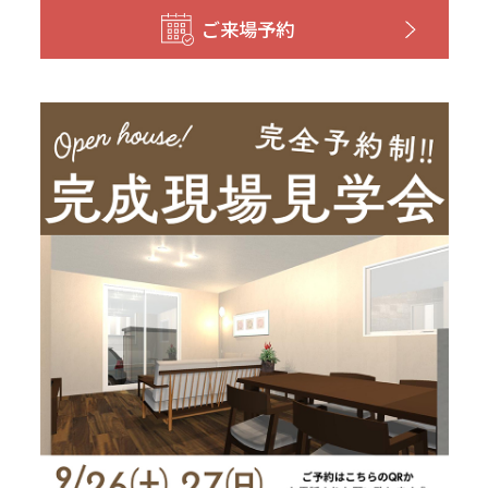
和歌山
島根
大分
ご来場予約
宮崎県
宮崎
群馬県
群馬
伊勢崎
広島
宮崎
鹿児島県
鹿児島
山口
鹿児島
徳島
長崎
高知
沖縄