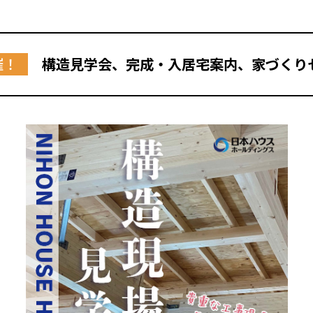
催！
構造見学会、完成・入居宅案内、家づくり
全国の展示場
お近くのイベント
北海道
北海道
札幌
札幌
札幌
東北
東北
小樽