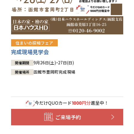
住まいの探検フェア
完成現場見学会
9月26日(土)・27日(日)
開催期間
函館市豊岡町完成現場
開催場所
今だけ
QUOカード
円分
進呈中！
1000
ご来場予約