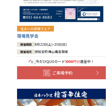
住まいの探検フェア
現場見学会
8月22日(土)・23日(日)
開催期間
倶知安町樺山構造現場
開催場所
今だけ
QUOカード
円分
進呈中！
1000
ご来場予約