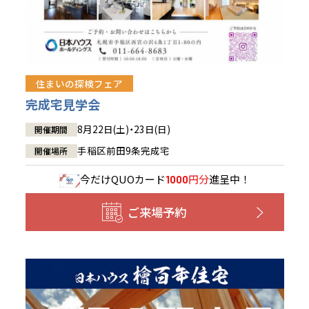
住まいの探検フェア
完成宅見学会
8月22日(土)・23日(日)
開催期間
手稲区前田9条完成宅
開催場所
今だけ
QUOカード
円分
進呈中！
1000
ご来場予約