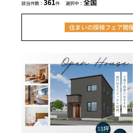
361
全国
該当件数：
件
選択中：
住まいの探検フェア開