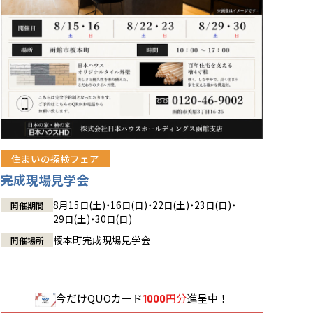
住まいの探検フェア
完成現場見学会
8月15日(土)・16日(日)・22日(土)・23日(日)・
開催期間
29日(土)・30日(日)
榎本町完成現場見学会
開催場所
今だけ
QUOカード
円分
進呈中！
1000