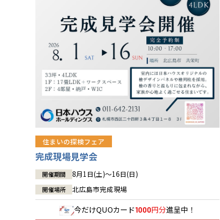
住まいの探検フェア
完成現場見学会
8月1日(土)～16日(日)
開催期間
北広島市完成現場
開催場所
今だけ
QUOカード
円分
進呈中！
1000