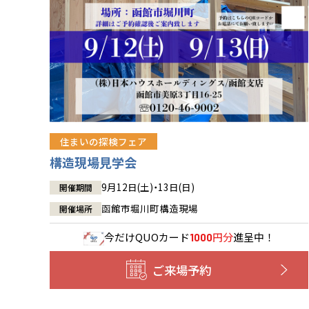
住まいの探検フェア
構造現場見学会
9月12日(土)・13日(日)
開催期間
函館市堀川町構造現場
開催場所
今だけ
QUOカード
円分
進呈中！
1000
ご来場予約