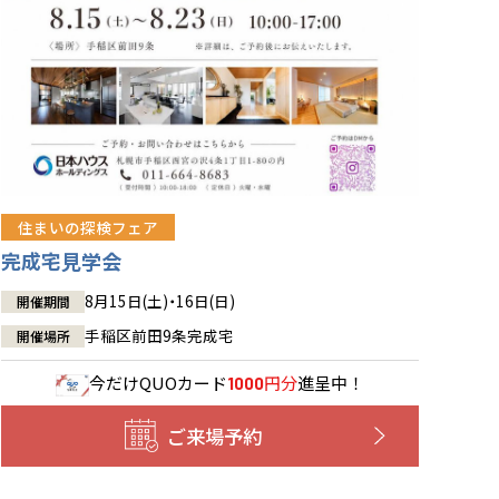
住まいの探検フェア
完成宅見学会
8月15日(土)・16日(日)
開催期間
手稲区前田9条完成宅
開催場所
今だけ
QUOカード
円分
進呈中！
1000
ご来場予約