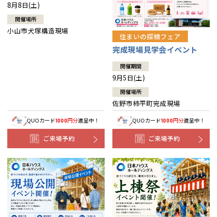
8月8日(土)
開催場所
小山市犬塚構造現場
住まいの探検フェア
完成現場見学会イベント
開催期間
9月5日(土)
開催場所
佐野市柿平町完成現場
QUOカード
円分
進呈中！
QUOカード
円分
進呈中！
1000
1000
ご来場予約
ご来場予約