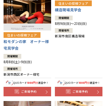
住まいの探検フェア
構造現場見学会
開催期間
8月9日(日)～23日(日)
開催場所
住まいの探検フェア
新潟市南区構造現場
和モダンの家 オーナー様
宅見学会
開催期間
8月8日(土)・9日(日)
開催場所
新潟市西区オーナー様宅
QUOカード
円分
進呈中！
QUOカード
円分
進呈中！
1000
1000
ご来場予約
ご来場予約