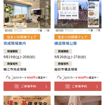
住まいの探検フェア
住まいの探検フェア
完成現場案内
構造現場公開
開催期間
開催期間
9月19日(土)・20日(日)
9月26日(土)・27日(日)
開催場所
開催場所
鯖江市完成現場
越前市構造現場
QUOカード
円分
進呈中！
QUOカード
円分
進呈中！
1000
1000
ご来場予約
ご来場予約