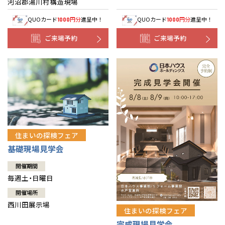
河沼郡湯川村構造現場
QUOカード
円分
進呈中！
QUOカード
円分
進呈中！
1000
1000
ご来場予約
ご来場予約
住まいの探検フェア
基礎現場見学会
開催期間
毎週土・日曜日
開催場所
西川田展示場
住まいの探検フェア
完成現場見学会