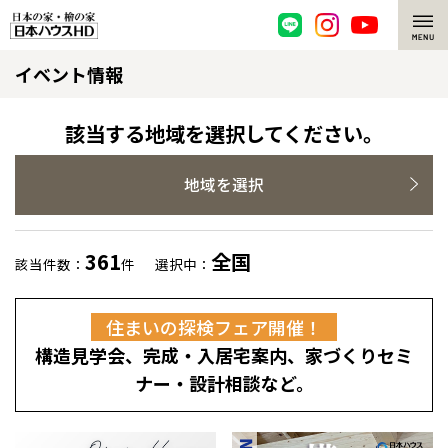
イベント情報
脱炭素・檜の家
環境にやさしい、脱炭素社会の住宅
選ばれる理由
該当する地域を選択してください。
檜・木造住宅
檜の魅力
地域を選択
耐震構造
檜の魅力 トップ
注文住宅
361
全国
該当件数：
件
選択中：
高耐久住宅
檜と日本人
注文住宅 トップ
施工事例
住まいの探検フェア開催！
高断熱・高気密の家
1000年を超えて生きる檜
グレートステージ
リフォーム
構造見学会、完成・入居宅案内、家づくりセミ
エネルギー自給自足
知られざる檜の効果・作用
クレステージ
リフォーム トップ
資産活用
ナー・設計相談など。
ZEH特集
檜の住まいデザイン
施工事例
リフォームメニュー
資産活用 トップ
買取サービス