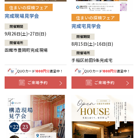
住まいの探検フェア
完成現場見学会
住まいの探検フェア
完成宅見学会
開催期間
9月26日(土)・27日(日)
開催期間
開催場所
8月15日(土)・16日(日)
函館市豊岡町完成現場
開催場所
手稲区前田9条完成宅
QUOカード
円分
進呈中！
QUOカード
円分
進呈中！
1000
1000
ご来場予約
ご来場予約
全国の展示場
お近くのイベント