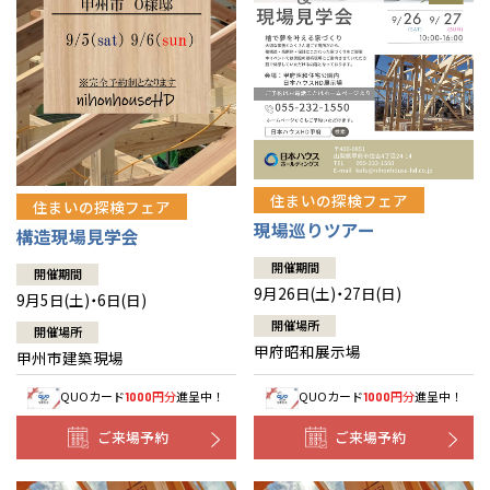
住まいの探検フェア
住まいの探検フェア
現場巡りツアー
構造現場見学会
開催期間
開催期間
9月26日(土)・27日(日)
9月5日(土)・6日(日)
開催場所
開催場所
甲府昭和展示場
甲州市建築現場
QUOカード
円分
進呈中！
QUOカード
円分
進呈中！
1000
1000
ご来場予約
ご来場予約