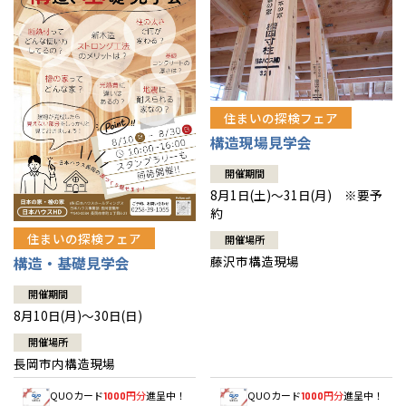
住まいの探検フェア
構造現場見学会
開催期間
8月1日(土)～31日(月) ※要予
約
住まいの探検フェア
開催場所
藤沢市構造現場
構造・基礎見学会
開催期間
8月10日(月)～30日(日)
開催場所
長岡市内構造現場
QUOカード
円分
進呈中！
QUOカード
円分
進呈中！
1000
1000