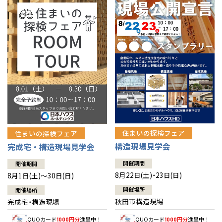
佐賀県
佐賀
栃木
奈良
愛媛
佐賀
※現住所のある都道府県以外の建築予定地の方でも
現住所の有るお近
茨城県
水戸
熊本県
熊本
くの展示場又は店舗にお問合せください。
移住の計画の方もご相談対
群馬
滋賀
鳥取
熊本
応します。お気軽にご相談ください。
栃木県
宇都宮
大分県
大分
小山
和歌山
島根
大分
宮崎県
宮崎
群馬県
群馬
伊勢崎
広島
宮崎
鹿児島県
鹿児島
山口
鹿児島
徳島
長崎
住まいの探検フェア
住まいの探検フェア
構造現場見学会
完成宅・構造現場見学会
高知
沖縄
開催期間
開催期間
8月22日(土)・23日(日)
8月1日(土)～30日(日)
開催場所
開催場所
秋田市構造現場
完成宅・構造現場
QUOカード
円分
進呈中！
QUOカード
円分
進呈中！
1000
1000