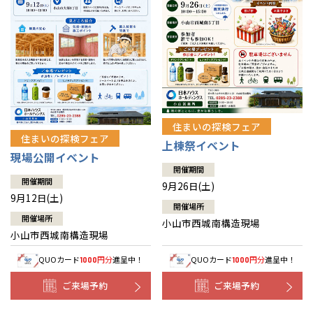
住まいの探検フェア
住まいの探検フェア
上棟祭イベント
現場公開イベント
開催期間
開催期間
9月26日(土)
9月12日(土)
開催場所
開催場所
小山市西城南構造現場
小山市西城南構造現場
QUOカード
円分
進呈中！
QUOカード
円分
進呈中！
1000
1000
ご来場予約
ご来場予約