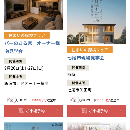
住まいの探検フェア
バーのある家 オーナー様
住まいの探検フェア
宅見学会
七尾市現場見学会
開催期間
9月26日(土)・27日(日)
開催期間
随時
開催場所
新潟市西区オーナー様宅
開催場所
七尾市矢田町
QUOカード
円分
進呈中！
QUOカード
円分
進呈中！
1000
1000
ご来場予約
ご来場予約