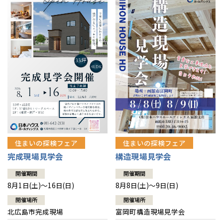
感謝訪問・長期保証
理想の木材「檜」
平屋の家
選ばれる理由
賃貸併用住宅のメリット
分譲住宅・土地
直営工事
外観・インテリア集
リフォームの流れ
安心のサポートシステム
分譲マンション
1メーターモジュール
WEB住宅展示場
介護保険利用で快適リフォーム
商品紹介
分譲マンション トップ
トランクルーム
冷暖房標準装備
暮らし方提案
展示場案内
ワザックとは
会社情報
24時間対応コールセンター
住まいのコラム
高い信頼性
会社情報 トップ
お問い合わせ
デザイン賞各種受賞
住まいのお手入れ集
安心の管理体制
住まいの探検フェア
住まいの探検フェア
ニュースリリース
会員サイト
完成現場見学会
構造現場見学会
セントラルヒーティング
ギャラリー
代表ごあいさつ
開催期間
開催期間
8月1日(土)～16日(日)
8月8日(土)～9日(日)
企業理念
開催場所
開催場所
北広島市完成現場
富岡町構造現場見学会
会社概要