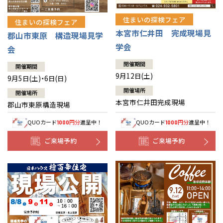
住まいの探検フェア
住まいの探検フェア
本宮市仁井田 完成現場見
郡山市東原 構造現場見学
学会
会
開催期間
開催期間
9月12日(土)
9月5日(土)・6日(日)
開催場所
開催場所
本宮市仁井田完成現場
郡山市東原構造現場
QUOカード
円分
進呈中！
QUOカード
円分
進呈中！
1000
1000
ご来場予約
ご来場予約