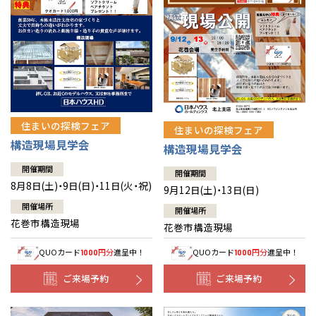
住まいの探検フェア
住まいの探検フェア
構造現場見学会
構造現場見学会
開催期間
開催期間
8月8日(土)・9日(日)・11日(火・祝)
9月12日(土)・13日(日)
開催場所
開催場所
花巻市構造現場
花巻市構造現場
QUOカード
円分
進呈中！
QUOカード
円分
進呈中！
1000
1000
ご来場予約
ご来場予約