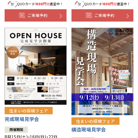
QUOカード
円分
進呈中！
QUOカード
円分
進呈中！
1000
1000
事業部紹介
ご来場予約
ご来場予約
IR情報
木材調達指針
グループ会社紹介
CMギャラリー
採用情報
住まいの探検フェア
完成現場見学会
住まいの探検フェア
構造現場見学会
開催期間
8月15日(土)・16日(日)・22日