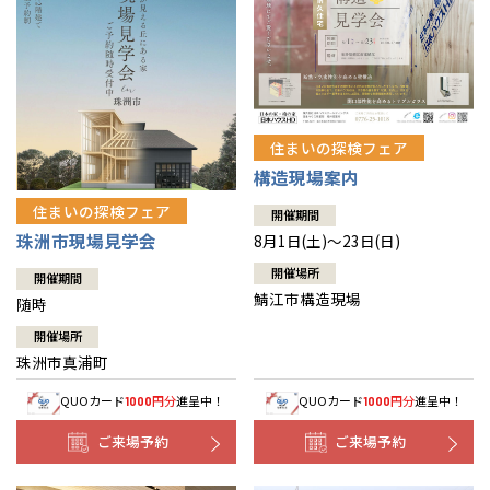
住まいの探検フェア
構造現場案内
住まいの探検フェア
開催期間
珠洲市現場見学会
8月1日(土)～23日(日)
開催場所
開催期間
鯖江市構造現場
随時
開催場所
珠洲市真浦町
QUOカード
円分
進呈中！
QUOカード
円分
進呈中！
1000
1000
ご来場予約
ご来場予約