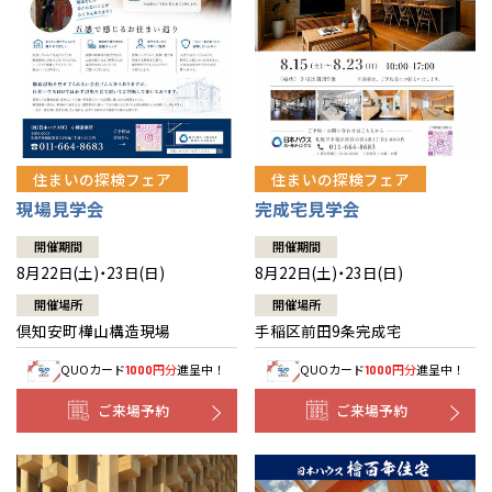
北海道
北海道
札幌
札幌
札幌
東北
東北
小樽
青森県
八戸
道央
青森
甲信越・北陸
甲信越・北陸
道央
苫小牧千歳
青森
小樽
新潟県
新潟
住まいの探検フェア
住まいの探検フェア
道北
秋田
新潟
関東
関東
秋田県
秋田
長岡
道北
旭川
現場見学会
完成宅見学会
東京都
世田谷
道南
岩手
山梨
東京
東海
東海
岩手県
盛岡
山梨県
甲府
開催期間
開催期間
道南
函館
八王子
北上
8月22日(土)・23日(日)
8月22日(土)・23日(日)
室蘭
愛知県
名古屋
道東
山形
長野
神奈川
愛知
近畿
近畿
長野県
長野
神奈川県
横浜
山形県
山形
開催場所
開催場所
豊橋
松本
道東
帯広
湘南
倶知安町樺山構造現場
手稲区前田9条完成宅
大阪府
大阪
釧路
宮城
富山
埼玉
岐阜
大阪
中国・四国
中国・四国
相模
宮城県
仙台
岐阜県
岐阜
富山県
富山
QUOカード
円分
進呈中！
QUOカード
円分
進呈中！
1000
1000
京都府
京都
埼玉県
埼玉
岡山県
岡山
福島県
郡山
福島
石川
千葉
静岡
京都
岡山
九州
九州
静岡県
静岡
石川県
金沢
ご来場予約
ご来場予約
所沢
福島
浜松
兵庫県
姫路
香川県
高松
いわき
福岡県
福岡
福井県
福井
福井
茨城
三重
兵庫
香川
福岡
千葉県
千葉
分譲マンション
会津
三重県
四日市
奈良県
奈良
柏
愛媛県
松山