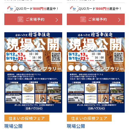
QUOカード
円分
進呈中！
QUOカード
円分
進呈中！
1000
1000
ご来場予約
ご来場予約
住まいの探検フェア
住まいの探検フェア
現場公開
現場公開