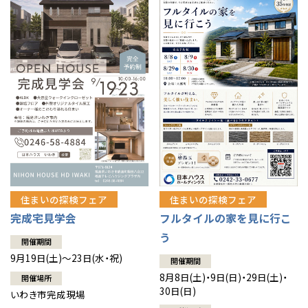
住まいの探検フェア
住まいの探検フェア
完成宅見学会
フルタイルの家を見に行こ
う
開催期間
9月19日(土)～23日(水・祝)
開催期間
8月8日(土)・9日(日)・29日(土)・
開催場所
30日(日)
いわき市完成現場