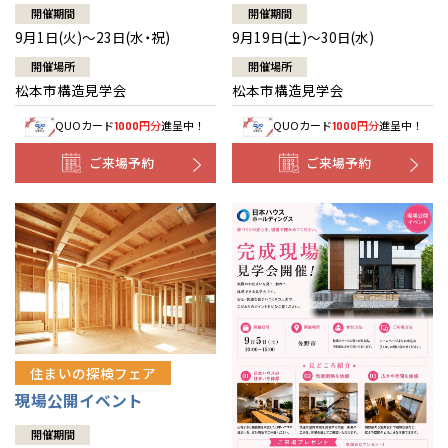
開催期間
開催期間
9月1日(火)～23日(水・祝)
9月19日(土)～30日(水)
開催場所
開催場所
松本市構造見学会
松本市構造見学会
QUOカード
円分
進呈中！
QUOカード
円分
進呈中！
1000
1000
ご来場予約
ご来場予約
住まいの探検フェア
現場公開イベント
開催期間