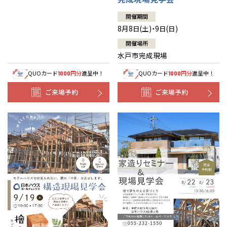
開催期間
8月8日(土)・9日(日)
開催場所
水戸市完成現場
QUOカード
円分
進呈中！
QUOカード
円分
進呈中！
1000
1000
ご来場予約
ご来場予約