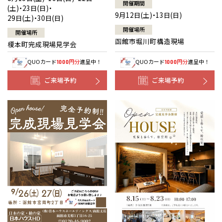
開催期間
(土)・23日(日)・
9月12日(土)・13日(日)
29日(土)・30日(日)
開催場所
開催場所
函館市堀川町構造現場
榎本町完成現場見学会
QUOカード
円分
進呈中！
QUOカード
円分
進呈中！
1000
1000
ご来場予約
ご来場予約