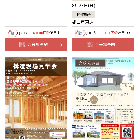
8月23日(日)
開催場所
郡山市東原
QUOカード
円分
進呈中！
QUOカード
円分
進呈中！
1000
1000
ご来場予約
ご来場予約