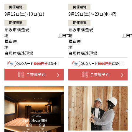
開催期間
開催期間
9月12日(土)・13日(日)
9月19日(土)～23日(水・祝)
開催場所
開催場所
須坂市構造現
須坂市構造現
場 上田市
場 上田
構造現
構造現
場
白馬村構造現場
白馬村構造現場
QUOカード
円分
進呈中！
QUOカード
円分
進呈中！
1000
1000
ご来場予約
ご来場予約