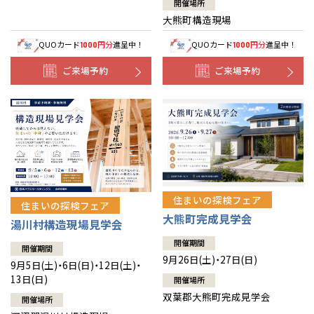
開催場所
大熊町構造現場
QUOカード
円分
進呈中！
QUOカード
円分
進呈中！
1000
1000
ご来場予約
ご来場予約
住まいの探検フェア
住まいの探検フェア
大熊町完成見学会
湯川村構造現場見学会
開催期間
開催期間
9月26日(土)・27日(日)
9月5日(土)・6日(日)・12日(土)・
13日(日)
開催場所
双葉郡大熊町完成見学会
開催場所