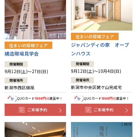
住まいの探検フェア
ジャパンディの家 オープ
住まいの探検フェア
ンハウス
構造現場見学会
開催期間
開催期間
9月12日(土)～10月4日(日)
9月12日(土)～27日(日)
開催場所
開催場所
新潟市中央区姥ケ山完成宅
新潟市西区槇尾
QUOカード
円分
進呈中！
QUOカード
円分
進呈中！
1000
1000
ご来場予約
ご来場予約