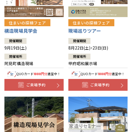
住まいの探検フェア
住まいの探検フェア
構造現場見学会
現場巡りツアー
開催期間
開催期間
9月19日(土)
8月22日(土)・23日(日)
開催場所
開催場所
阿見町構造現場
甲府昭和展示場
QUOカード
円分
進呈中！
QUOカード
円分
進呈中！
1000
1000
ご来場予約
ご来場予約