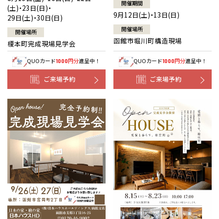
開催期間
(土)・23日(日)・
9月12日(土)・13日(日)
29日(土)・30日(日)
開催場所
開催場所
函館市堀川町構造現場
榎本町完成現場見学会
QUOカード
円分
進呈中！
QUOカード
円分
進呈中！
1000
1000
ご来場予約
ご来場予約