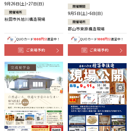
9月26日(土)・27日(日)
開催期間
開催場所
9月5日(土)・6日(日)
秋田市外旭川構造現場
開催場所
郡山市東原構造現場
QUOカード
円分
進呈中！
QUOカード
円分
進呈中！
1000
1000
ご来場予約
ご来場予約