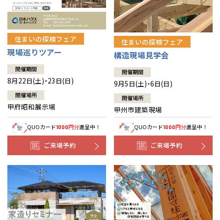
住まいの探検フェア
住まいの探検フェア
現場巡りツアー
構造現場見学会
開催期間
開催期間
8月22日(土)・23日(日)
9月5日(土)・6日(日)
開催場所
開催場所
甲府昭和展示場
甲州市建築現場
QUOカード
円分
進呈中！
QUOカード
円分
進呈中！
1000
1000
ご来場予約
ご来場予約