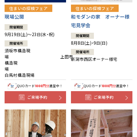
住まいの探検フェア
住まいの探検フェア
現場公開
和モダンの家 オーナー様
宅見学会
開催期間
9月19日(土)～23日(水・祝)
開催期間
8月8日(土)・9日(日)
開催場所
須坂市構造現
開催場所
場 上田市
新潟市西区オーナー様宅
構造現
場
白馬村構造現場
QUOカード
円分
進呈中！
QUOカード
円分
進呈中！
1000
1000
ご来場予約
ご来場予約