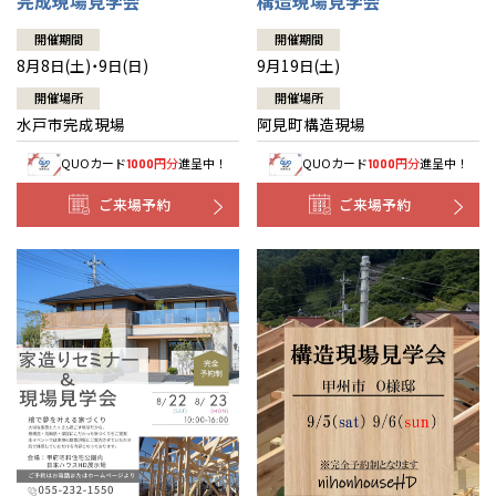
完成現場見学会
構造現場見学会
開催期間
開催期間
8月8日(土)・9日(日)
9月19日(土)
開催場所
開催場所
水戸市完成現場
阿見町構造現場
QUOカード
円分
進呈中！
QUOカード
円分
進呈中！
1000
1000
ご来場予約
ご来場予約