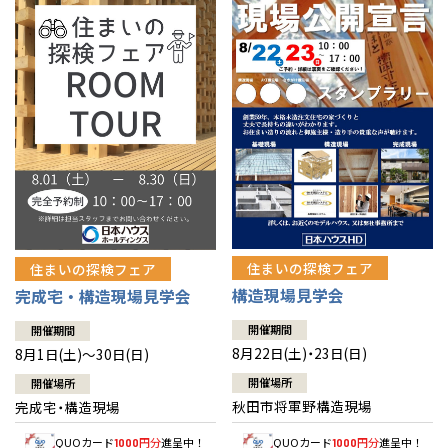
佐賀県
佐賀
栃木
奈良
愛媛
佐賀
※現住所のある都道府県以外の建築予定地の方でも
現住所の有るお近
茨城県
水戸
熊本県
熊本
くの展示場又は店舗にお問合せください。
移住の計画の方もご相談対
群馬
滋賀
鳥取
熊本
応します。お気軽にご相談ください。
栃木県
宇都宮
大分県
大分
小山
和歌山
島根
大分
宮崎県
宮崎
群馬県
群馬
伊勢崎
広島
宮崎
鹿児島県
鹿児島
山口
鹿児島
徳島
長崎
住まいの探検フェア
住まいの探検フェア
構造現場見学会
完成宅・構造現場見学会
高知
沖縄
開催期間
開催期間
8月22日(土)・23日(日)
8月1日(土)～30日(日)
開催場所
開催場所
秋田市将軍野構造現場
完成宅・構造現場
QUOカード
円分
進呈中！
QUOカード
円分
進呈中！
1000
1000