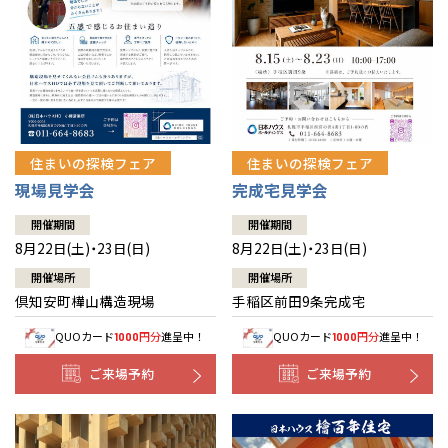
北海道
北海道
札幌
札幌
札幌
東北
東北
小樽
青森県
八戸
道央
青森
甲信越・北陸
甲信越・北陸
道央
苫小牧千歳
青森
小樽
新潟県
新潟
住まいの探検フェア
住まいの探検フェア
道北
秋田
新潟
関東
関東
秋田県
秋田
長岡
道北
旭川
現場見学会
完成宅見学会
東京都
世田谷
道南
岩手
山梨
東京
東海
東海
岩手県
盛岡
山梨県
甲府
開催期間
開催期間
道南
函館
八王子
北上
8月22日(土)・23日(日)
8月22日(土)・23日(日)
室蘭
愛知県
名古屋
道東
山形
長野
神奈川
愛知
近畿
近畿
長野県
長野
神奈川県
横浜
山形県
山形
開催場所
開催場所
豊橋
松本
道東
帯広
湘南
倶知安町樺山構造現場
手稲区前田9条完成宅
大阪府
大阪
釧路
宮城
富山
埼玉
岐阜
大阪
中国・四国
中国・四国
相模
宮城県
仙台
岐阜県
岐阜
富山県
富山
QUOカード
円分
進呈中！
QUOカード
円分
進呈中！
1000
1000
京都府
京都
埼玉県
埼玉
岡山県
岡山
福島県
郡山
福島
石川
千葉
静岡
京都
岡山
九州
九州
静岡県
静岡
石川県
金沢
ご来場予約
ご来場予約
所沢
福島
浜松
兵庫県
姫路
香川県
高松
いわき
福岡県
福岡
福井県
福井
福井
茨城
三重
兵庫
香川
福岡
千葉県
千葉
分譲マンション
会津
三重県
四日市
奈良県
奈良
柏
愛媛県
松山