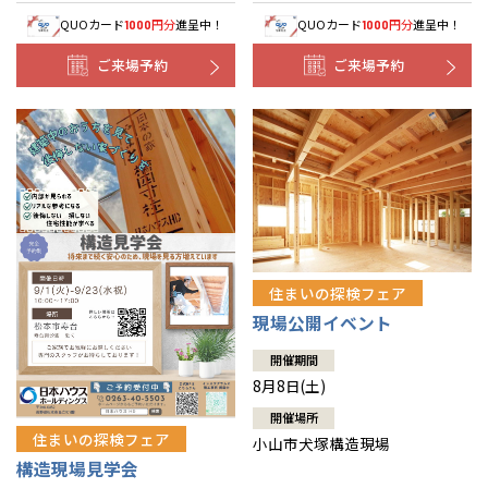
QUOカード
円分
進呈中！
QUOカード
円分
進呈中！
1000
1000
ご来場予約
ご来場予約
住まいの探検フェア
現場公開イベント
開催期間
8月8日(土)
開催場所
住まいの探検フェア
小山市犬塚構造現場
構造現場見学会