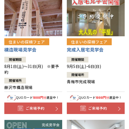
住まいの探検フェア
住まいの探検フェア
構造現場見学会
完成入居宅見学会
開催期間
開催期間
8月1日(土)～31日(月) ※要予
9月5日(土)・6日(日)
約
開催場所
開催場所
青梅市完成現場
藤沢市構造現場
QUOカード
円分
進呈中！
QUOカード
円分
進呈中！
1000
1000
ご来場予約
ご来場予約