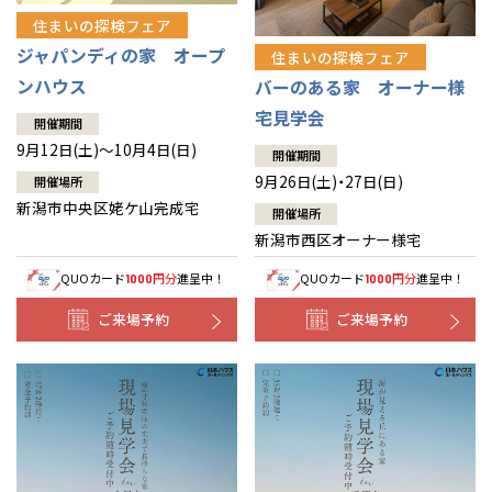
住まいの探検フェア
ジャパンディの家 オープ
住まいの探検フェア
ンハウス
バーのある家 オーナー様
宅見学会
開催期間
9月12日(土)～10月4日(日)
開催期間
9月26日(土)・27日(日)
開催場所
新潟市中央区姥ケ山完成宅
開催場所
新潟市西区オーナー様宅
QUOカード
円分
進呈中！
QUOカード
円分
進呈中！
1000
1000
ご来場予約
ご来場予約