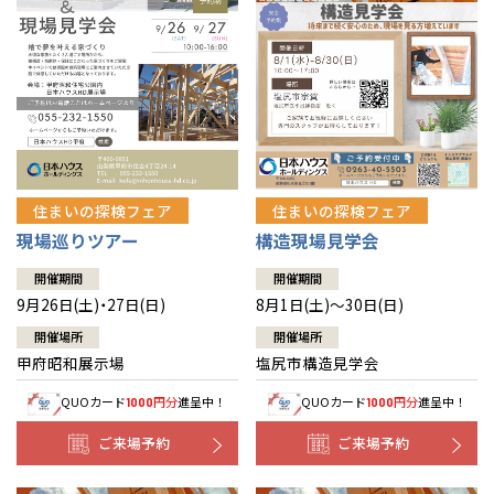
住まいの探検フェア
住まいの探検フェア
構造現場見学会
現場巡りツアー
開催期間
開催期間
8月1日(土)～30日(日)
9月26日(土)・27日(日)
開催場所
開催場所
塩尻市構造見学会
甲府昭和展示場
QUOカード
円分
進呈中！
QUOカード
円分
進呈中！
1000
1000
ご来場予約
ご来場予約