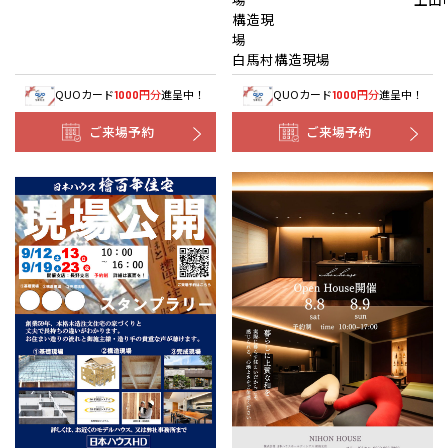
構造現
白馬村構造現場
QUOカード
円分
進呈中！
QUOカード
円分
進呈中！
1000
1000
ご来場予約
ご来場予約