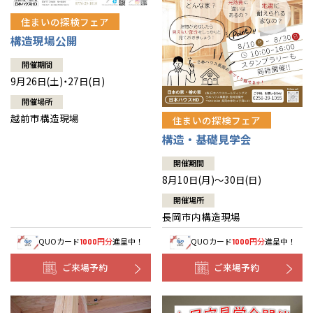
住まいの探検フェア
構造現場公開
開催期間
9月26日(土)・27日(日)
開催場所
越前市構造現場
住まいの探検フェア
構造・基礎見学会
開催期間
8月10日(月)～30日(日)
開催場所
長岡市内構造現場
QUOカード
円分
進呈中！
QUOカード
円分
進呈中！
1000
1000
ご来場予約
ご来場予約