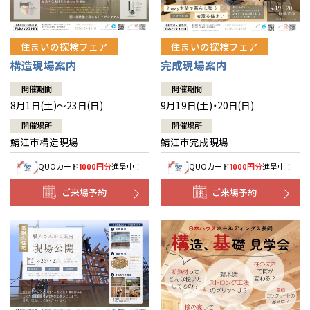
住まいの探検フェア
住まいの探検フェア
構造現場案内
完成現場案内
開催期間
開催期間
8月1日(土)～23日(日)
9月19日(土)・20日(日)
開催場所
開催場所
鯖江市構造現場
鯖江市完成現場
QUOカード
円分
進呈中！
QUOカード
円分
進呈中！
1000
1000
ご来場予約
ご来場予約