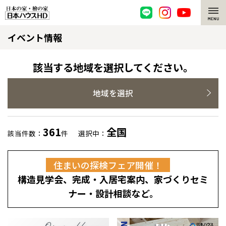
イベント情報
脱炭素・檜の家
環境にやさしい、脱炭素社会の住宅
選ばれる理由
該当する地域を選択してください。
檜・木造住宅
檜の魅力
地域を選択
耐震構造
檜の魅力 トップ
注文住宅
361
全国
該当件数：
件
選択中：
高耐久住宅
檜と日本人
注文住宅 トップ
施工事例
住まいの探検フェア開催！
高断熱・高気密の家
1000年を超えて生きる檜
グレートステージ
リフォーム
構造見学会、完成・入居宅案内、家づくりセミ
エネルギー自給自足
知られざる檜の効果・作用
クレステージ
リフォーム トップ
資産活用
ナー・設計相談など。
ZEH特集
檜の住まいデザイン
施工事例
リフォームメニュー
資産活用 トップ
買取サービス