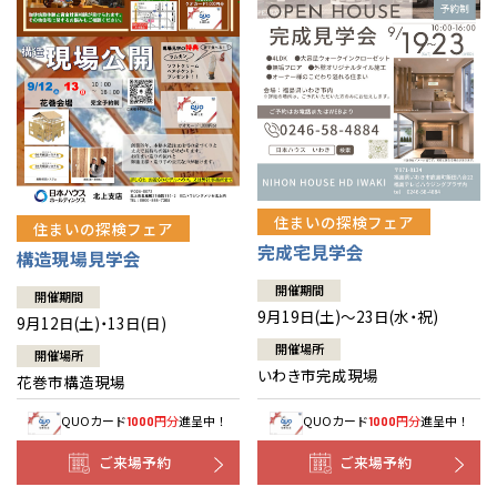
住まいの探検フェア
住まいの探検フェア
完成宅見学会
構造現場見学会
開催期間
開催期間
9月19日(土)～23日(水・祝)
9月12日(土)・13日(日)
開催場所
開催場所
いわき市完成現場
花巻市構造現場
QUOカード
円分
進呈中！
QUOカード
円分
進呈中！
1000
1000
ご来場予約
ご来場予約