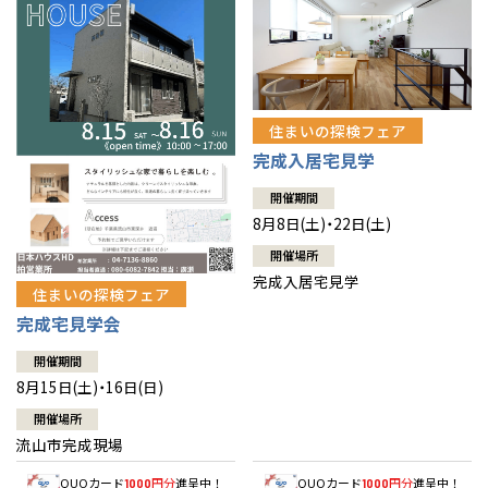
住まいの探検フェア
完成入居宅見学
開催期間
8月8日(土)・22日(土)
開催場所
完成入居宅見学
住まいの探検フェア
完成宅見学会
開催期間
8月15日(土)・16日(日)
開催場所
流山市完成現場
QUOカード
円分
進呈中！
QUOカード
円分
進呈中！
1000
1000