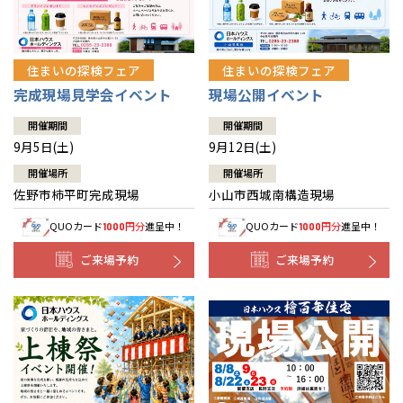
住まいの探検フェア
住まいの探検フェア
完成現場見学会イベント
現場公開イベント
開催期間
開催期間
9月5日(土)
9月12日(土)
開催場所
開催場所
佐野市柿平町完成現場
小山市西城南構造現場
QUOカード
円分
進呈中！
QUOカード
円分
進呈中！
1000
1000
ご来場予約
ご来場予約