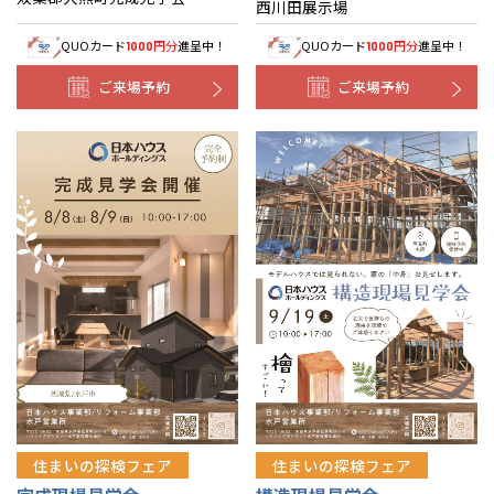
西川田展示場
QUOカード
円分
進呈中！
QUOカード
円分
進呈中！
1000
1000
ご来場予約
ご来場予約
住まいの探検フェア
住まいの探検フェア