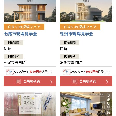
住まいの探検フェア
住まいの探検フェア
七尾市現場見学会
珠洲市現場見学会
開催期間
開催期間
随時
随時
開催場所
開催場所
七尾市矢田町
珠洲市真浦町
QUOカード
円分
進呈中！
QUOカード
円分
進呈中！
1000
1000
ご来場予約
ご来場予約