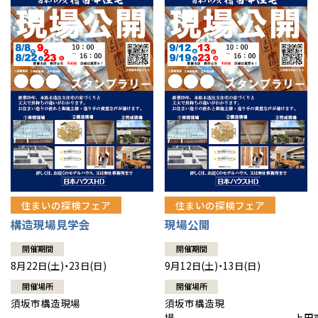
住まいの探検フェア
住まいの探検フェア
構造現場見学会
現場公開
開催期間
開催期間
8月22日(土)・23日(日)
9月12日(土)・13日(日)
開催場所
開催場所
須坂市構造現場
須坂市構造現
場 上田