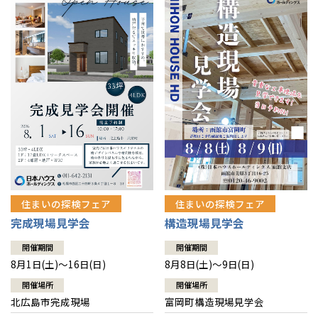
感謝訪問・長期保証
理想の木材「檜」
平屋の家
選ばれる理由
賃貸併用住宅のメリット
分譲住宅・土地
直営工事
外観・インテリア集
リフォームの流れ
安心のサポートシステム
分譲マンション
1メーターモジュール
WEB住宅展示場
介護保険利用で快適リフォーム
商品紹介
分譲マンション トップ
トランクルーム
冷暖房標準装備
暮らし方提案
展示場案内
ワザックとは
会社情報
24時間対応コールセンター
住まいのコラム
高い信頼性
会社情報 トップ
お問い合わせ
デザイン賞各種受賞
住まいのお手入れ集
安心の管理体制
住まいの探検フェア
住まいの探検フェア
ニュースリリース
会員サイト
完成現場見学会
構造現場見学会
セントラルヒーティング
ギャラリー
代表ごあいさつ
開催期間
開催期間
8月1日(土)～16日(日)
8月8日(土)～9日(日)
企業理念
開催場所
開催場所
北広島市完成現場
富岡町構造現場見学会
会社概要