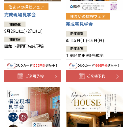
住まいの探検フェア
完成現場見学会
住まいの探検フェア
完成宅見学会
開催期間
9月26日(土)・27日(日)
開催期間
開催場所
8月15日(土)・16日(日)
函館市豊岡町完成現場
開催場所
手稲区前田9条完成宅
QUOカード
円分
進呈中！
QUOカード
円分
進呈中！
1000
1000
ご来場予約
ご来場予約
全国の展示場
お近くのイベント