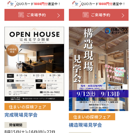
QUOカード
円分
進呈中！
QUOカード
円分
進呈中！
1000
1000
事業部紹介
ご来場予約
ご来場予約
IR情報
木材調達指針
グループ会社紹介
CMギャラリー
採用情報
住まいの探検フェア
完成現場見学会
住まいの探検フェア
構造現場見学会
開催期間
8月15日(土)・16日(日)・22日