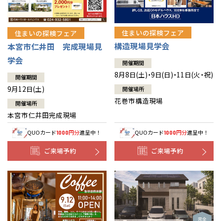
住まいの探検フェア
住まいの探検フェア
構造現場見学会
本宮市仁井田 完成現場見
学会
開催期間
8月8日(土)・9日(日)・11日(火・祝)
開催期間
9月12日(土)
開催場所
花巻市構造現場
開催場所
本宮市仁井田完成現場
QUOカード
円分
進呈中！
QUOカード
円分
進呈中！
1000
1000
ご来場予約
ご来場予約