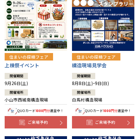
住まいの探検フェア
住まいの探検フェア
上棟祭イベント
構造現場見学会
開催期間
開催期間
9月26日(土)
8月8日(土)・9日(日)
開催場所
開催場所
小山市西城南構造現場
白馬村構造現場
QUOカード
円分
進呈中！
QUOカード
円分
進呈中！
1000
1000
ご来場予約
ご来場予約