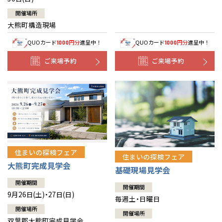
開催場所
大熊町構造現場
QUOカード
円分
進呈中！
QUOカード
円分
進呈中！
1000
1000
ご来場予約
ご来場予約
住まいの探検フェア
住まいの探検フェア
大熊町完成見学会
基礎現場見学会
開催期間
開催期間
9月26日(土)・27日(日)
毎週土・日曜日
開催場所
開催場所
双葉郡大熊町完成見学会