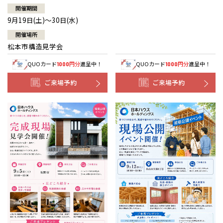
開催期間
9月19日(土)～30日(水)
開催場所
松本市構造見学会
QUOカード
円分
進呈中！
QUOカード
円分
進呈中！
1000
1000
ご来場予約
ご来場予約