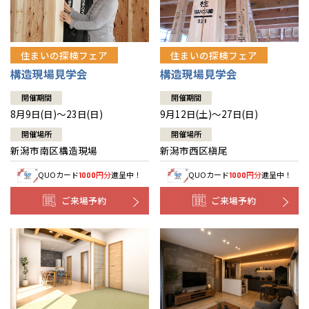
住まいの探検フェア
住まいの探検フェア
構造現場見学会
構造現場見学会
開催期間
開催期間
8月9日(日)～23日(日)
9月12日(土)～27日(日)
開催場所
開催場所
新潟市南区構造現場
新潟市西区槇尾
QUOカード
円分
進呈中！
QUOカード
円分
進呈中！
1000
1000
ご来場予約
ご来場予約