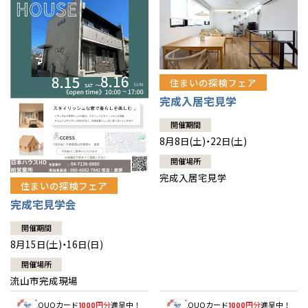
住まいの探検フェア
完成入居宅見学
開催期間
8月8日(土)・22日(土)
開催場所
完成入居宅見学
住まいの探検フェア
完成宅見学会
開催期間
8月15日(土)・16日(日)
開催場所
流山市完成現場
QUOカード
円分
進呈中！
QUOカード
円分
進呈中！
1000
1000