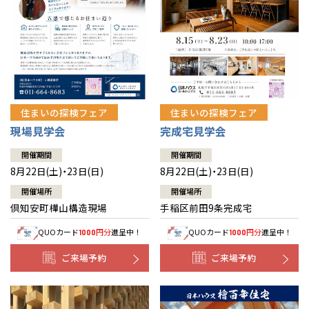
北海道
北海道
札幌
札幌
札幌
東北
東北
小樽
青森県
八戸
道央
青森
甲信越・北陸
甲信越・北陸
道央
苫小牧千歳
青森
小樽
新潟県
新潟
住まいの探検フェア
住まいの探検フェア
道北
秋田
新潟
関東
関東
秋田県
秋田
長岡
道北
旭川
現場見学会
完成宅見学会
東京都
世田谷
道南
岩手
山梨
東京
東海
東海
岩手県
盛岡
山梨県
甲府
開催期間
開催期間
道南
函館
八王子
北上
8月22日(土)・23日(日)
8月22日(土)・23日(日)
室蘭
愛知県
名古屋
道東
山形
長野
神奈川
愛知
近畿
近畿
長野県
長野
神奈川県
横浜
山形県
山形
開催場所
開催場所
豊橋
松本
道東
帯広
湘南
倶知安町樺山構造現場
手稲区前田9条完成宅
大阪府
大阪
釧路
宮城
富山
埼玉
岐阜
大阪
中国・四国
中国・四国
相模
宮城県
仙台
岐阜県
岐阜
富山県
富山
QUOカード
円分
進呈中！
QUOカード
円分
進呈中！
1000
1000
京都府
京都
埼玉県
埼玉
岡山県
岡山
福島県
郡山
福島
石川
千葉
静岡
京都
岡山
九州
九州
静岡県
静岡
石川県
金沢
ご来場予約
ご来場予約
所沢
福島
浜松
兵庫県
姫路
香川県
高松
いわき
福岡県
福岡
福井県
福井
福井
茨城
三重
兵庫
香川
福岡
千葉県
千葉
分譲マンション
会津
三重県
四日市
奈良県
奈良
柏
愛媛県
松山