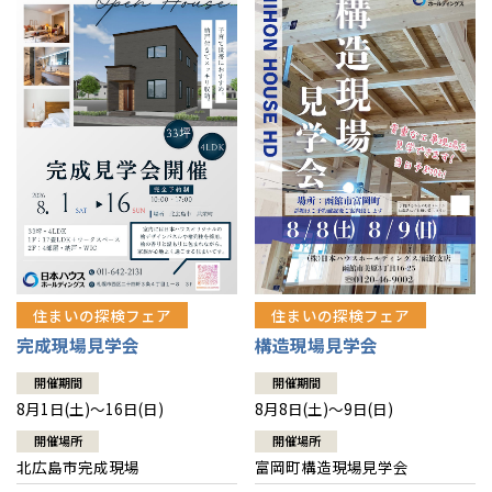
感謝訪問・長期保証
理想の木材「檜」
平屋の家
選ばれる理由
賃貸併用住宅のメリット
分譲住宅・土地
直営工事
外観・インテリア集
リフォームの流れ
安心のサポートシステム
分譲マンション
1メーターモジュール
WEB住宅展示場
介護保険利用で快適リフォーム
商品紹介
分譲マンション トップ
トランクルーム
冷暖房標準装備
暮らし方提案
展示場案内
ワザックとは
会社情報
24時間対応コールセンター
住まいのコラム
高い信頼性
会社情報 トップ
お問い合わせ
デザイン賞各種受賞
住まいのお手入れ集
安心の管理体制
住まいの探検フェア
住まいの探検フェア
ニュースリリース
会員サイト
完成現場見学会
構造現場見学会
セントラルヒーティング
ギャラリー
代表ごあいさつ
開催期間
開催期間
8月1日(土)～16日(日)
8月8日(土)～9日(日)
企業理念
開催場所
開催場所
北広島市完成現場
富岡町構造現場見学会
会社概要