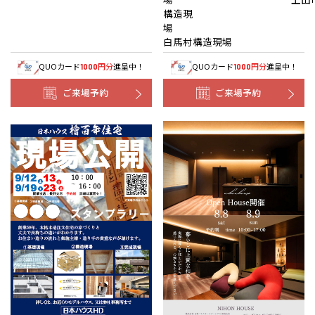
構造現
白馬村構造現場
QUOカード
円分
進呈中！
QUOカード
円分
進呈中！
1000
1000
ご来場予約
ご来場予約