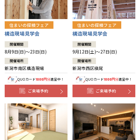
住まいの探検フェア
住まいの探検フェア
構造現場見学会
構造現場見学会
開催期間
開催期間
8月9日(日)～23日(日)
9月12日(土)～27日(日)
開催場所
開催場所
新潟市南区構造現場
新潟市西区槇尾
QUOカード
円分
進呈中！
QUOカード
円分
進呈中！
1000
1000
ご来場予約
ご来場予約