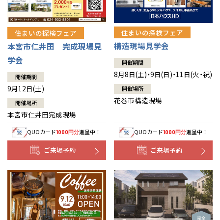
住まいの探検フェア
住まいの探検フェア
構造現場見学会
本宮市仁井田 完成現場見
学会
開催期間
8月8日(土)・9日(日)・11日(火・祝)
開催期間
9月12日(土)
開催場所
花巻市構造現場
開催場所
本宮市仁井田完成現場
QUOカード
円分
進呈中！
QUOカード
円分
進呈中！
1000
1000
ご来場予約
ご来場予約