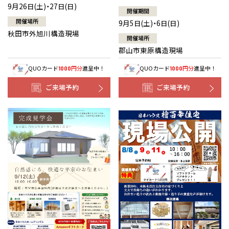
9月26日(土)・27日(日)
開催期間
開催場所
9月5日(土)・6日(日)
秋田市外旭川構造現場
開催場所
郡山市東原構造現場
QUOカード
円分
進呈中！
QUOカード
円分
進呈中！
1000
1000
ご来場予約
ご来場予約