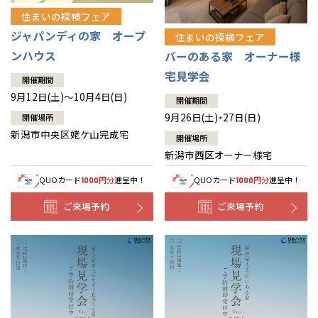
住まいの探検フェア
ジャパンディの家 オープ
住まいの探検フェア
ンハウス
バーのある家 オーナー様
宅見学会
開催期間
9月12日(土)～10月4日(日)
開催期間
9月26日(土)・27日(日)
開催場所
新潟市中央区姥ケ山完成宅
開催場所
新潟市西区オーナー様宅
QUOカード
円分
進呈中！
QUOカード
円分
進呈中！
1000
1000
ご来場予約
ご来場予約