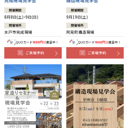
完成現場見学会
構造現場見学会
開催期間
開催期間
8月8日(土)・9日(日)
9月19日(土)
開催場所
開催場所
水戸市完成現場
阿見町構造現場
QUOカード
円分
進呈中！
QUOカード
円分
進呈中！
1000
1000
ご来場予約
ご来場予約