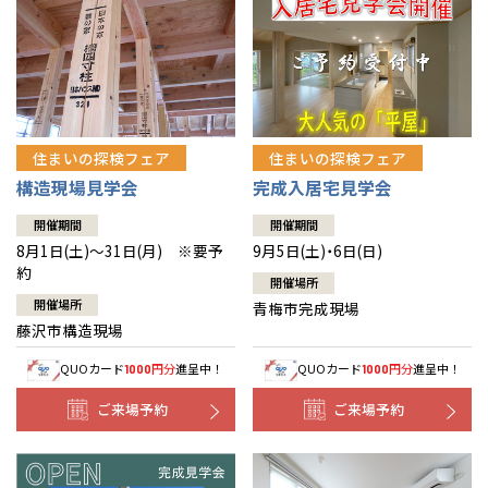
住まいの探検フェア
住まいの探検フェア
構造現場見学会
完成入居宅見学会
開催期間
開催期間
8月1日(土)～31日(月) ※要予
9月5日(土)・6日(日)
約
開催場所
開催場所
青梅市完成現場
藤沢市構造現場
QUOカード
円分
進呈中！
QUOカード
円分
進呈中！
1000
1000
ご来場予約
ご来場予約