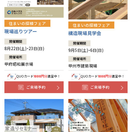
住まいの探検フェア
住まいの探検フェア
現場巡りツアー
構造現場見学会
開催期間
開催期間
8月22日(土)・23日(日)
9月5日(土)・6日(日)
開催場所
開催場所
甲府昭和展示場
甲州市建築現場
QUOカード
円分
進呈中！
QUOカード
円分
進呈中！
1000
1000
ご来場予約
ご来場予約