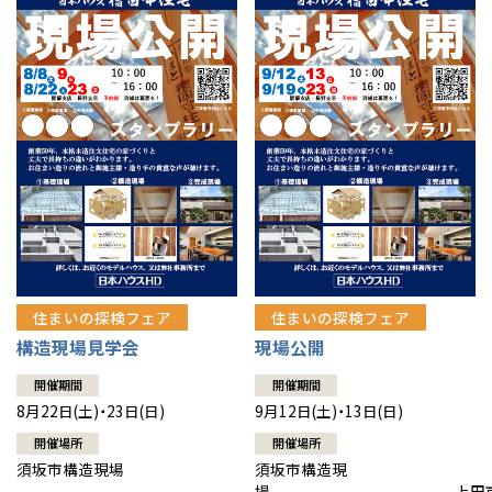
住まいの探検フェア
住まいの探検フェア
構造現場見学会
現場公開
開催期間
開催期間
8月22日(土)・23日(日)
9月12日(土)・13日(日)
開催場所
開催場所
須坂市構造現場
須坂市構造現
場 上田