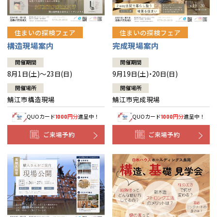
住まいの探検フェア
住まいの探検フェア
構造現場案内
完成現場案内
開催期間
開催期間
8月1日(土)～23日(日)
9月19日(土)・20日(日)
開催場所
開催場所
鯖江市構造現場
鯖江市完成現場
QUOカード
円分
進呈中！
QUOカード
円分
進呈中！
1000
1000
ご来場予約
ご来場予約