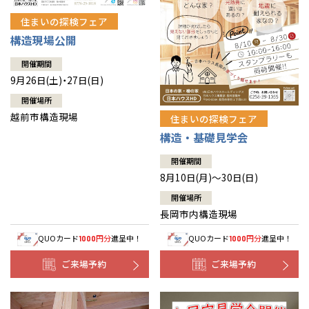
住まいの探検フェア
構造現場公開
開催期間
9月26日(土)・27日(日)
開催場所
越前市構造現場
住まいの探検フェア
構造・基礎見学会
開催期間
8月10日(月)～30日(日)
開催場所
長岡市内構造現場
QUOカード
円分
進呈中！
QUOカード
円分
進呈中！
1000
1000
ご来場予約
ご来場予約