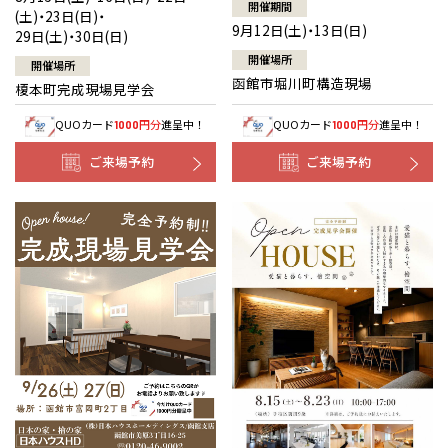
開催期間
(土)・23日(日)・
9月12日(土)・13日(日)
29日(土)・30日(日)
開催場所
開催場所
函館市堀川町構造現場
榎本町完成現場見学会
QUOカード
円分
進呈中！
QUOカード
円分
進呈中！
1000
1000
ご来場予約
ご来場予約