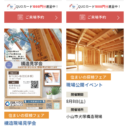
QUOカード
円分
進呈中！
QUOカード
円分
進呈中！
1000
1000
ご来場予約
ご来場予約
住まいの探検フェア
現場公開イベント
開催期間
8月8日(土)
開催場所
住まいの探検フェア
小山市犬塚構造現場
構造現場見学会