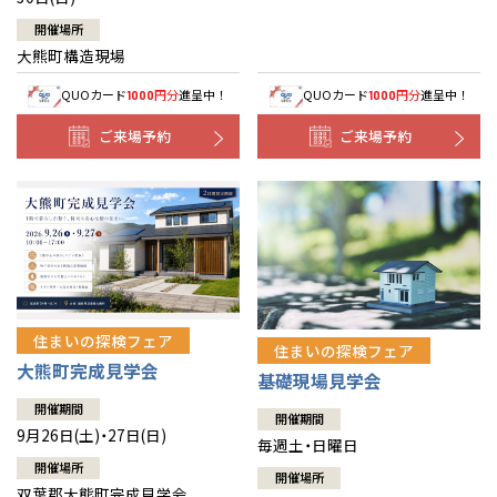
開催場所
大熊町構造現場
QUOカード
円分
進呈中！
QUOカード
円分
進呈中！
1000
1000
ご来場予約
ご来場予約
住まいの探検フェア
住まいの探検フェア
大熊町完成見学会
基礎現場見学会
開催期間
開催期間
9月26日(土)・27日(日)
毎週土・日曜日
開催場所
開催場所
双葉郡大熊町完成見学会