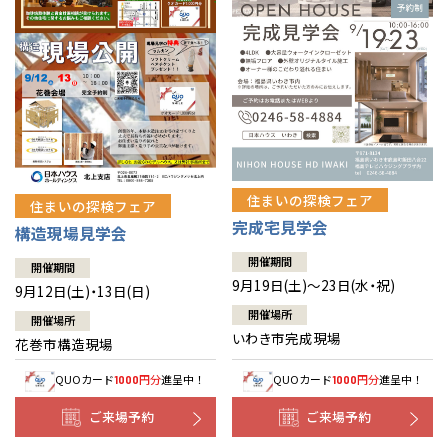
住まいの探検フェア
住まいの探検フェア
完成宅見学会
構造現場見学会
開催期間
開催期間
9月19日(土)～23日(水・祝)
9月12日(土)・13日(日)
開催場所
開催場所
いわき市完成現場
花巻市構造現場
QUOカード
円分
進呈中！
QUOカード
円分
進呈中！
1000
1000
ご来場予約
ご来場予約