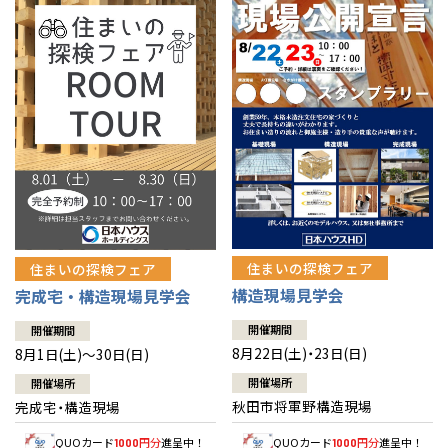
佐賀県
佐賀
栃木
奈良
愛媛
佐賀
※現住所のある都道府県以外の建築予定地の方でも
現住所の有るお近
茨城県
水戸
熊本県
熊本
くの展示場又は店舗にお問合せください。
移住の計画の方もご相談対
群馬
滋賀
鳥取
熊本
応します。お気軽にご相談ください。
栃木県
宇都宮
大分県
大分
小山
和歌山
島根
大分
宮崎県
宮崎
群馬県
群馬
伊勢崎
広島
宮崎
鹿児島県
鹿児島
山口
鹿児島
徳島
長崎
住まいの探検フェア
住まいの探検フェア
構造現場見学会
完成宅・構造現場見学会
高知
沖縄
開催期間
開催期間
8月22日(土)・23日(日)
8月1日(土)～30日(日)
開催場所
開催場所
秋田市将軍野構造現場
完成宅・構造現場
QUOカード
円分
進呈中！
QUOカード
円分
進呈中！
1000
1000