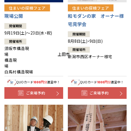
住まいの探検フェア
住まいの探検フェア
現場公開
和モダンの家 オーナー様
宅見学会
開催期間
9月19日(土)～23日(水・祝)
開催期間
8月8日(土)・9日(日)
開催場所
須坂市構造現
開催場所
場 上田市
新潟市西区オーナー様宅
構造現
場
白馬村構造現場
QUOカード
円分
進呈中！
QUOカード
円分
進呈中！
1000
1000
ご来場予約
ご来場予約