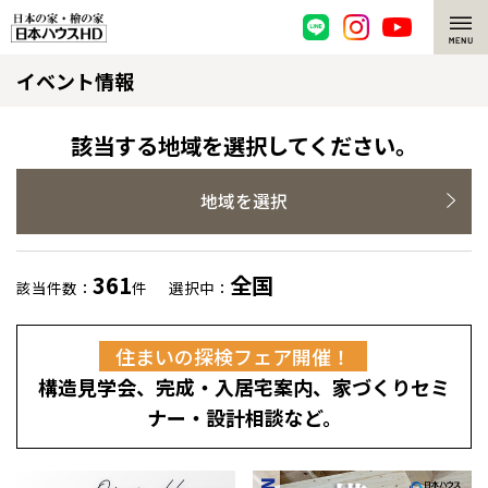
イベント情報
脱炭素・檜の家
環境にやさしい、脱炭素社会の住宅
選ばれる理由
該当する地域を選択してください。
檜・木造住宅
檜の魅力
地域を選択
耐震構造
檜の魅力 トップ
注文住宅
361
全国
該当件数：
件
選択中：
高耐久住宅
檜と日本人
注文住宅 トップ
施工事例
住まいの探検フェア開催！
高断熱・高気密の家
1000年を超えて生きる檜
グレートステージ
リフォーム
構造見学会、完成・入居宅案内、家づくりセミ
エネルギー自給自足
知られざる檜の効果・作用
クレステージ
リフォーム トップ
資産活用
ナー・設計相談など。
ZEH特集
檜の住まいデザイン
施工事例
リフォームメニュー
資産活用 トップ
買取サービス