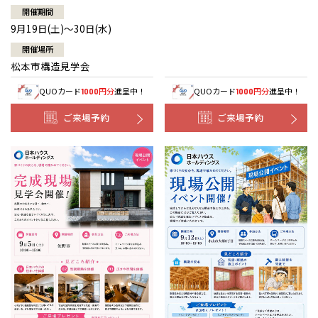
開催期間
9月19日(土)～30日(水)
開催場所
松本市構造見学会
QUOカード
円分
進呈中！
QUOカード
円分
進呈中！
1000
1000
ご来場予約
ご来場予約