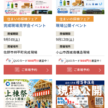
住まいの探検フェア
住まいの探検フェア
完成現場見学会イベント
現場公開イベント
開催期間
開催期間
9月5日(土)
9月12日(土)
開催場所
開催場所
佐野市柿平町完成現場
小山市西城南構造現場
QUOカード
円分
進呈中！
QUOカード
円分
進呈中！
1000
1000
ご来場予約
ご来場予約