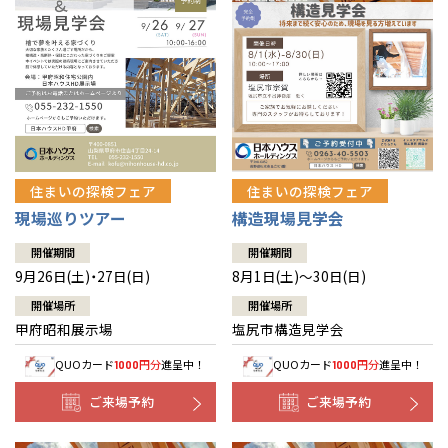
住まいの探検フェア
住まいの探検フェア
構造現場見学会
現場巡りツアー
開催期間
開催期間
8月1日(土)～30日(日)
9月26日(土)・27日(日)
開催場所
開催場所
塩尻市構造見学会
甲府昭和展示場
QUOカード
円分
進呈中！
QUOカード
円分
進呈中！
1000
1000
ご来場予約
ご来場予約