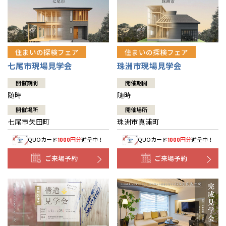
住まいの探検フェア
住まいの探検フェア
七尾市現場見学会
珠洲市現場見学会
開催期間
開催期間
随時
随時
開催場所
開催場所
七尾市矢田町
珠洲市真浦町
QUOカード
円分
進呈中！
QUOカード
円分
進呈中！
1000
1000
ご来場予約
ご来場予約