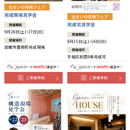
住まいの探検フェア
完成現場見学会
住まいの探検フェア
完成宅見学会
開催期間
9月26日(土)・27日(日)
開催期間
開催場所
8月15日(土)・16日(日)
函館市豊岡町完成現場
開催場所
手稲区前田9条完成宅
QUOカード
円分
進呈中！
QUOカード
円分
進呈中！
1000
1000
ご来場予約
ご来場予約
全国の展示場
お近くのイベント