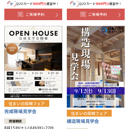
QUOカード
円分
進呈中！
QUOカード
円分
進呈中！
1000
1000
事業部紹介
ご来場予約
ご来場予約
IR情報
木材調達指針
グループ会社紹介
CMギャラリー
採用情報
住まいの探検フェア
完成現場見学会
住まいの探検フェア
構造現場見学会
開催期間
8月15日(土)・16日(日)・22日