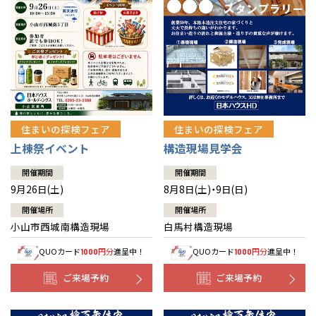
住まいの探検フェア
住まいの探検フェア
上棟祭イベント
構造現場見学会
開催期間
開催期間
9月26日(土)
8月8日(土)・9日(日)
開催場所
開催場所
小山市西城南構造現場
白馬村構造現場
QUOカード
円分
進呈中！
QUOカード
円分
進呈中！
1000
1000
ご来場予約
ご来場予約