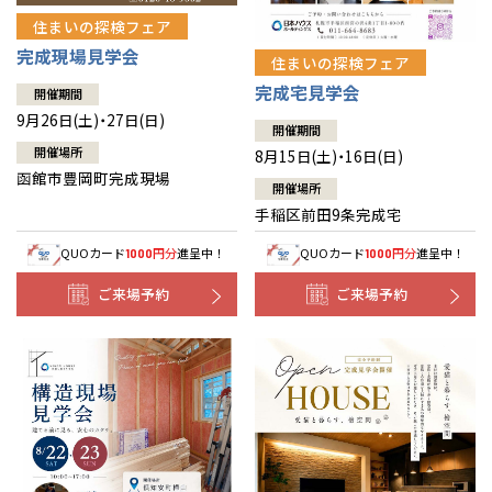
住まいの探検フェア
完成現場見学会
住まいの探検フェア
完成宅見学会
開催期間
9月26日(土)・27日(日)
開催期間
開催場所
8月15日(土)・16日(日)
函館市豊岡町完成現場
開催場所
手稲区前田9条完成宅
QUOカード
円分
進呈中！
QUOカード
円分
進呈中！
1000
1000
ご来場予約
ご来場予約
全国の展示場
お近くのイベント