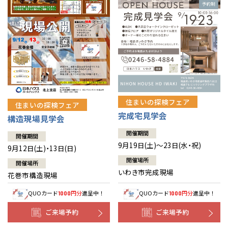
住まいの探検フェア
住まいの探検フェア
完成宅見学会
構造現場見学会
開催期間
開催期間
9月19日(土)～23日(水・祝)
9月12日(土)・13日(日)
開催場所
開催場所
いわき市完成現場
花巻市構造現場
QUOカード
円分
進呈中！
QUOカード
円分
進呈中！
1000
1000
ご来場予約
ご来場予約