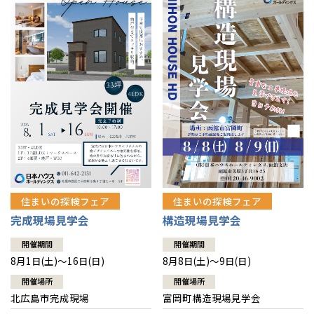
感謝訪問・長期保証
理想の木材「檜」
平屋の家
選ばれる理由
賃貸併用住宅のメリット
分譲住宅・土地
直営工事
外観・インテリア集
リフォームの流れ
安心のサポートシステム
分譲マンション
1メーターモジュール
WEB住宅展示場
介護保険利用で快適リフォーム
商品紹介
分譲マンション トップ
トランクルーム
冷暖房標準装備
暮らし方提案
展示場案内
ワザックとは
会社情報
24時間対応コールセンター
住まいのコラム
高い信頼性
会社情報 トップ
お問い合わせ
デザイン賞各種受賞
住まいのお手入れ集
安心の管理体制
住まいの探検フェア
住まいの探検フェア
ニュースリリース
会員サイト
完成現場見学会
構造現場見学会
セントラルヒーティング
ギャラリー
代表ごあいさつ
開催期間
開催期間
8月1日(土)～16日(日)
8月8日(土)～9日(日)
企業理念
開催場所
開催場所
北広島市完成現場
富岡町構造現場見学会
会社概要