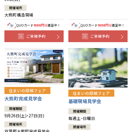
開催場所
大熊町構造現場
QUOカード
円分
進呈中！
QUOカード
円分
進呈中！
1000
1000
ご来場予約
ご来場予約
住まいの探検フェア
住まいの探検フェア
大熊町完成見学会
基礎現場見学会
開催期間
開催期間
9月26日(土)・27日(日)
毎週土・日曜日
開催場所
開催場所
双葉郡大熊町完成見学会