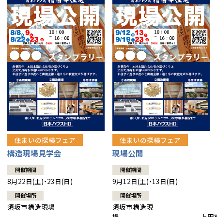
住まいの探検フェア
住まいの探検フェア
構造現場見学会
現場公開
開催期間
開催期間
8月22日(土)・23日(日)
9月12日(土)・13日(日)
開催場所
開催場所
須坂市構造現場
須坂市構造現
場 上田