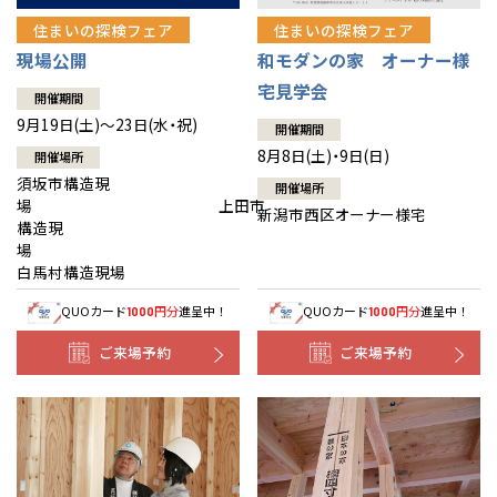
住まいの探検フェア
住まいの探検フェア
現場公開
和モダンの家 オーナー様
宅見学会
開催期間
9月19日(土)～23日(水・祝)
開催期間
8月8日(土)・9日(日)
開催場所
須坂市構造現
開催場所
場 上田市
新潟市西区オーナー様宅
構造現
場
白馬村構造現場
QUOカード
円分
進呈中！
QUOカード
円分
進呈中！
1000
1000
ご来場予約
ご来場予約