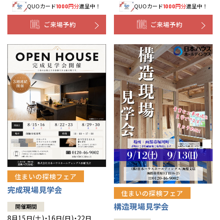
QUOカード
円分
進呈中！
QUOカード
円分
進呈中！
1000
1000
事業部紹介
ご来場予約
ご来場予約
IR情報
木材調達指針
グループ会社紹介
CMギャラリー
採用情報
住まいの探検フェア
完成現場見学会
住まいの探検フェア
構造現場見学会
開催期間
8月15日(土)・16日(日)・22日