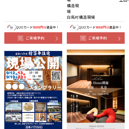
構造現
白馬村構造現場
QUOカード
円分
進呈中！
QUOカード
円分
進呈中！
1000
1000
ご来場予約
ご来場予約