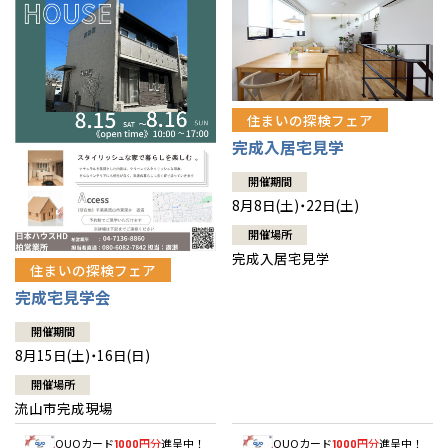
住まいの探検フェア
完成入居宅見学
開催期間
8月8日(土)・22日(土)
開催場所
完成入居宅見学
住まいの探検フェア
完成宅見学会
開催期間
8月15日(土)・16日(日)
開催場所
流山市完成現場
QUOカード
円分
進呈中！
QUOカード
円分
進呈中！
1000
1000