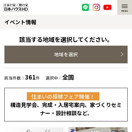
イベント情報
脱炭素・檜の家
環境にやさしい、脱炭素社会の住宅
選ばれる理由
該当する地域を選択してください。
檜・木造住宅
檜の魅力
地域を選択
耐震構造
檜の魅力 トップ
注文住宅
361
全国
該当件数：
件
選択中：
高耐久住宅
檜と日本人
注文住宅 トップ
施工事例
住まいの探検フェア開催！
高断熱・高気密の家
1000年を超えて生きる檜
グレートステージ
リフォーム
構造見学会、完成・入居宅案内、家づくりセミ
エネルギー自給自足
知られざる檜の効果・作用
クレステージ
リフォーム トップ
資産活用
ナー・設計相談など。
ZEH特集
檜の住まいデザイン
施工事例
リフォームメニュー
資産活用 トップ
買取サービス