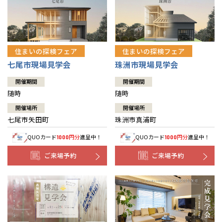
住まいの探検フェア
住まいの探検フェア
七尾市現場見学会
珠洲市現場見学会
開催期間
開催期間
随時
随時
開催場所
開催場所
七尾市矢田町
珠洲市真浦町
QUOカード
円分
進呈中！
QUOカード
円分
進呈中！
1000
1000
ご来場予約
ご来場予約