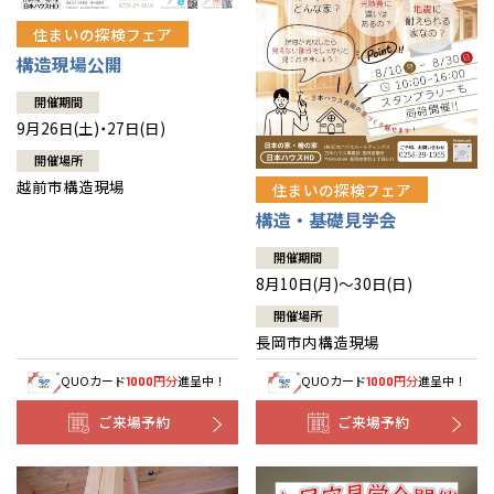
住まいの探検フェア
構造現場公開
開催期間
9月26日(土)・27日(日)
開催場所
越前市構造現場
住まいの探検フェア
構造・基礎見学会
開催期間
8月10日(月)～30日(日)
開催場所
長岡市内構造現場
QUOカード
円分
進呈中！
QUOカード
円分
進呈中！
1000
1000
ご来場予約
ご来場予約