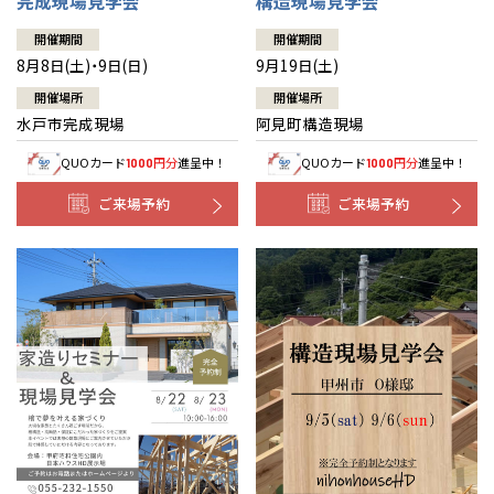
完成現場見学会
構造現場見学会
開催期間
開催期間
8月8日(土)・9日(日)
9月19日(土)
開催場所
開催場所
水戸市完成現場
阿見町構造現場
QUOカード
円分
進呈中！
QUOカード
円分
進呈中！
1000
1000
ご来場予約
ご来場予約