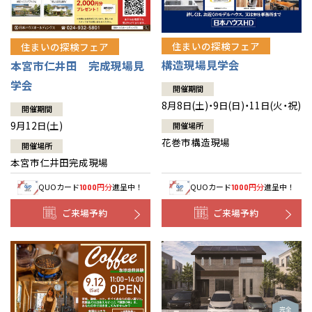
住まいの探検フェア
住まいの探検フェア
構造現場見学会
本宮市仁井田 完成現場見
学会
開催期間
8月8日(土)・9日(日)・11日(火・祝)
開催期間
9月12日(土)
開催場所
花巻市構造現場
開催場所
本宮市仁井田完成現場
QUOカード
円分
進呈中！
QUOカード
円分
進呈中！
1000
1000
ご来場予約
ご来場予約