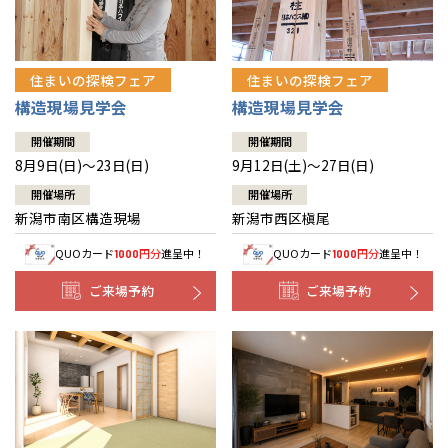
住まいの探検フェア
住まいの探検フェア
構造現場見学会
構造現場見学会
開催期間
開催期間
8月9日(日)～23日(日)
9月12日(土)～27日(日)
開催場所
開催場所
新潟市南区構造現場
新潟市西区槇尾
QUOカード
円分
進呈中！
QUOカード
円分
進呈中！
1000
1000
ご来場予約
ご来場予約