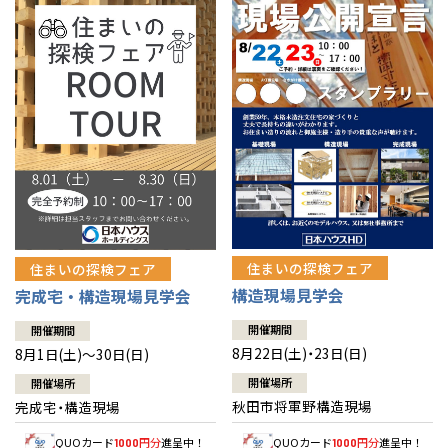
佐賀県
佐賀
栃木
奈良
愛媛
佐賀
※現住所のある都道府県以外の建築予定地の方でも
現住所の有るお近
茨城県
水戸
熊本県
熊本
くの展示場又は店舗にお問合せください。
移住の計画の方もご相談対
群馬
滋賀
鳥取
熊本
応します。お気軽にご相談ください。
栃木県
宇都宮
大分県
大分
小山
和歌山
島根
大分
宮崎県
宮崎
群馬県
群馬
伊勢崎
広島
宮崎
鹿児島県
鹿児島
山口
鹿児島
徳島
長崎
住まいの探検フェア
住まいの探検フェア
構造現場見学会
完成宅・構造現場見学会
高知
沖縄
開催期間
開催期間
8月22日(土)・23日(日)
8月1日(土)～30日(日)
開催場所
開催場所
秋田市将軍野構造現場
完成宅・構造現場
QUOカード
円分
進呈中！
QUOカード
円分
進呈中！
1000
1000