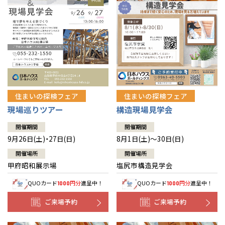
住まいの探検フェア
住まいの探検フェア
構造現場見学会
現場巡りツアー
開催期間
開催期間
8月1日(土)～30日(日)
9月26日(土)・27日(日)
開催場所
開催場所
塩尻市構造見学会
甲府昭和展示場
QUOカード
円分
進呈中！
QUOカード
円分
進呈中！
1000
1000
ご来場予約
ご来場予約