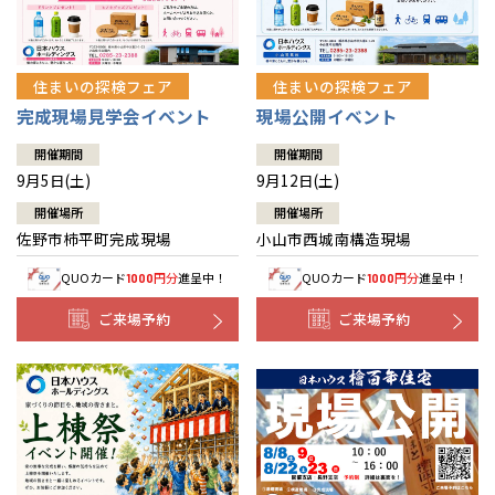
住まいの探検フェア
住まいの探検フェア
完成現場見学会イベント
現場公開イベント
開催期間
開催期間
9月5日(土)
9月12日(土)
開催場所
開催場所
佐野市柿平町完成現場
小山市西城南構造現場
QUOカード
円分
進呈中！
QUOカード
円分
進呈中！
1000
1000
ご来場予約
ご来場予約