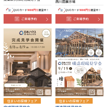
西川田展示場
QUOカード
円分
進呈中！
QUOカード
円分
進呈中！
1000
1000
ご来場予約
ご来場予約
住まいの探検フェア
住まいの探検フェア