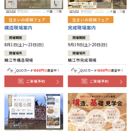
住まいの探検フェア
住まいの探検フェア
構造現場案内
完成現場案内
開催期間
開催期間
8月1日(土)～23日(日)
9月19日(土)・20日(日)
開催場所
開催場所
鯖江市構造現場
鯖江市完成現場
QUOカード
円分
進呈中！
QUOカード
円分
進呈中！
1000
1000
ご来場予約
ご来場予約