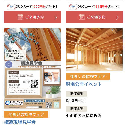
QUOカード
円分
進呈中！
QUOカード
円分
進呈中！
1000
1000
ご来場予約
ご来場予約
住まいの探検フェア
現場公開イベント
開催期間
8月8日(土)
開催場所
住まいの探検フェア
小山市犬塚構造現場
構造現場見学会