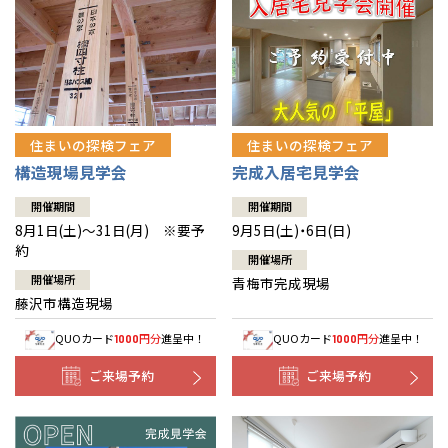
住まいの探検フェア
住まいの探検フェア
構造現場見学会
完成入居宅見学会
開催期間
開催期間
8月1日(土)～31日(月) ※要予
9月5日(土)・6日(日)
約
開催場所
開催場所
青梅市完成現場
藤沢市構造現場
QUOカード
円分
進呈中！
QUOカード
円分
進呈中！
1000
1000
ご来場予約
ご来場予約