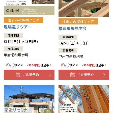
住まいの探検フェア
住まいの探検フェア
現場巡りツアー
構造現場見学会
開催期間
開催期間
8月22日(土)・23日(日)
9月5日(土)・6日(日)
開催場所
開催場所
甲府昭和展示場
甲州市建築現場
QUOカード
円分
進呈中！
QUOカード
円分
進呈中！
1000
1000
ご来場予約
ご来場予約