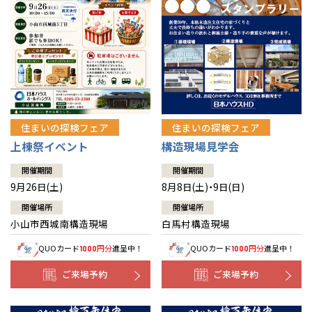
住まいの探検フェア
住まいの探検フェア
上棟祭イベント
構造現場見学会
開催期間
開催期間
9月26日(土)
8月8日(土)・9日(日)
開催場所
開催場所
小山市西城南構造現場
白馬村構造現場
QUOカード
円分
進呈中！
QUOカード
円分
進呈中！
1000
1000
ご来場予約
ご来場予約