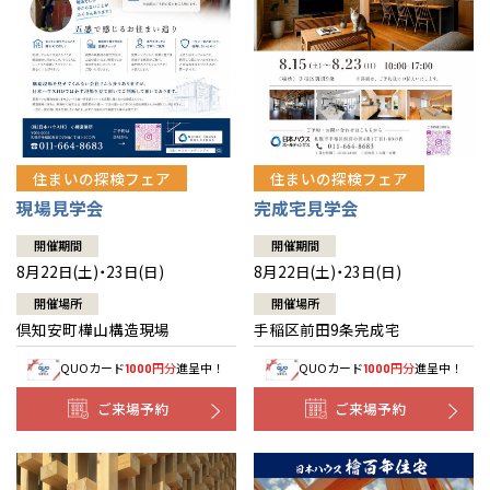
北海道
北海道
札幌
札幌
札幌
東北
東北
小樽
青森県
八戸
道央
青森
甲信越・北陸
甲信越・北陸
道央
苫小牧千歳
青森
小樽
新潟県
新潟
住まいの探検フェア
住まいの探検フェア
道北
秋田
新潟
関東
関東
秋田県
秋田
長岡
道北
旭川
現場見学会
完成宅見学会
東京都
世田谷
道南
岩手
山梨
東京
東海
東海
岩手県
盛岡
山梨県
甲府
開催期間
開催期間
道南
函館
八王子
北上
8月22日(土)・23日(日)
8月22日(土)・23日(日)
室蘭
愛知県
名古屋
道東
山形
長野
神奈川
愛知
近畿
近畿
長野県
長野
神奈川県
横浜
山形県
山形
開催場所
開催場所
豊橋
松本
道東
帯広
湘南
倶知安町樺山構造現場
手稲区前田9条完成宅
大阪府
大阪
釧路
宮城
富山
埼玉
岐阜
大阪
中国・四国
中国・四国
相模
宮城県
仙台
岐阜県
岐阜
富山県
富山
QUOカード
円分
進呈中！
QUOカード
円分
進呈中！
1000
1000
京都府
京都
埼玉県
埼玉
岡山県
岡山
福島県
郡山
福島
石川
千葉
静岡
京都
岡山
九州
九州
静岡県
静岡
石川県
金沢
ご来場予約
ご来場予約
所沢
福島
浜松
兵庫県
姫路
香川県
高松
いわき
福岡県
福岡
福井県
福井
福井
茨城
三重
兵庫
香川
福岡
千葉県
千葉
分譲マンション
会津
三重県
四日市
奈良県
奈良
柏
愛媛県
松山