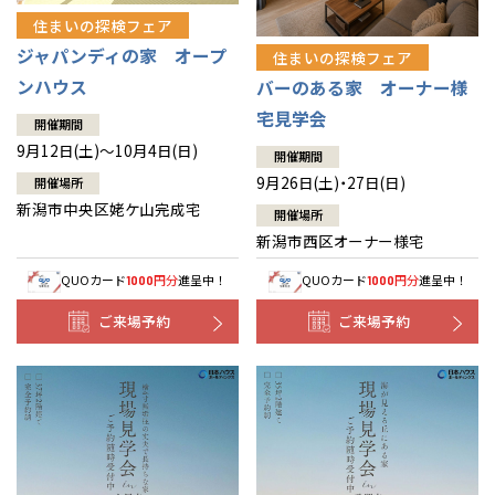
住まいの探検フェア
ジャパンディの家 オープ
住まいの探検フェア
ンハウス
バーのある家 オーナー様
宅見学会
開催期間
9月12日(土)～10月4日(日)
開催期間
9月26日(土)・27日(日)
開催場所
新潟市中央区姥ケ山完成宅
開催場所
新潟市西区オーナー様宅
QUOカード
円分
進呈中！
QUOカード
円分
進呈中！
1000
1000
ご来場予約
ご来場予約