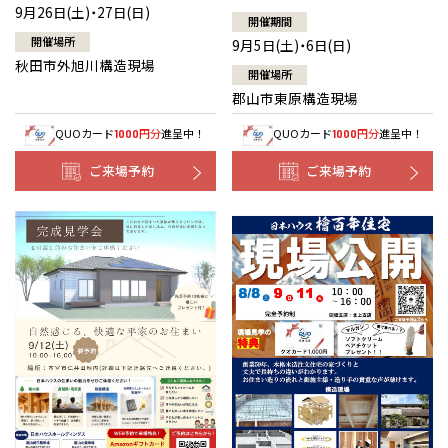
9月26日(土)・27日(日)
開催期間
開催場所
9月5日(土)・6日(日)
秋田市外旭川構造現場
開催場所
郡山市東原構造現場
QUOカード
円分
進呈中！
QUOカード
円分
進呈中！
1000
1000
ご来場予約
ご来場予約