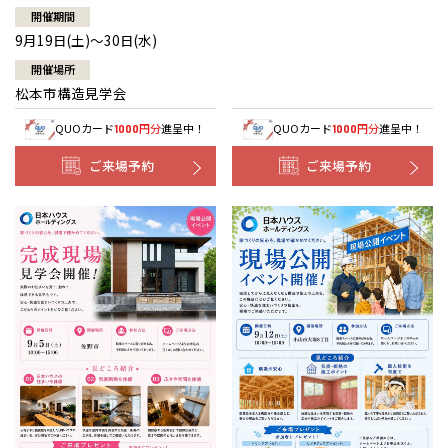
開催期間
9月19日(土)～30日(水)
開催場所
松本市構造見学会
QUOカード
円分
進呈中！
QUOカード
円分
進呈中！
1000
1000
ご来場予約
ご来場予約