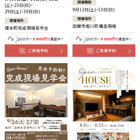
開催期間
(土)・23日(日)・
9月12日(土)・13日(日)
29日(土)・30日(日)
開催場所
開催場所
函館市堀川町構造現場
榎本町完成現場見学会
QUOカード
円分
進呈中！
QUOカード
円分
進呈中！
1000
1000
ご来場予約
ご来場予約