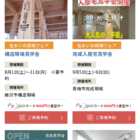
住まいの探検フェア
住まいの探検フェア
構造現場見学会
完成入居宅見学会
開催期間
開催期間
8月1日(土)～31日(月) ※要予
9月5日(土)・6日(日)
約
開催場所
開催場所
青梅市完成現場
藤沢市構造現場
QUOカード
円分
進呈中！
QUOカード
円分
進呈中！
1000
1000
ご来場予約
ご来場予約