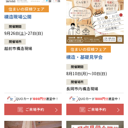
住まいの探検フェア
構造現場公開
開催期間
9月26日(土)・27日(日)
開催場所
越前市構造現場
住まいの探検フェア
構造・基礎見学会
開催期間
8月10日(月)～30日(日)
開催場所
長岡市内構造現場
QUOカード
円分
進呈中！
QUOカード
円分
進呈中！
1000
1000
ご来場予約
ご来場予約