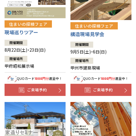
住まいの探検フェア
住まいの探検フェア
現場巡りツアー
構造現場見学会
開催期間
開催期間
8月22日(土)・23日(日)
9月5日(土)・6日(日)
開催場所
開催場所
甲府昭和展示場
甲州市建築現場
QUOカード
円分
進呈中！
QUOカード
円分
進呈中！
1000
1000
ご来場予約
ご来場予約