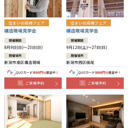
住まいの探検フェア
住まいの探検フェア
構造現場見学会
構造現場見学会
開催期間
開催期間
8月9日(日)～23日(日)
9月12日(土)～27日(日)
開催場所
開催場所
新潟市南区構造現場
新潟市西区槇尾
QUOカード
円分
進呈中！
QUOカード
円分
進呈中！
1000
1000
ご来場予約
ご来場予約