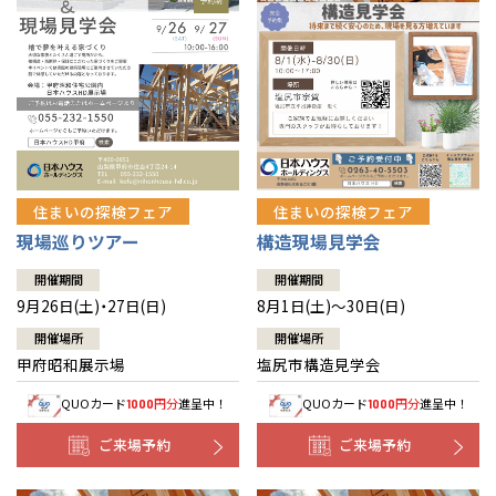
住まいの探検フェア
住まいの探検フェア
構造現場見学会
現場巡りツアー
開催期間
開催期間
8月1日(土)～30日(日)
9月26日(土)・27日(日)
開催場所
開催場所
塩尻市構造見学会
甲府昭和展示場
QUOカード
円分
進呈中！
QUOカード
円分
進呈中！
1000
1000
ご来場予約
ご来場予約