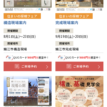
住まいの探検フェア
住まいの探検フェア
構造現場案内
完成現場案内
開催期間
開催期間
8月1日(土)～23日(日)
9月19日(土)・20日(日)
開催場所
開催場所
鯖江市構造現場
鯖江市完成現場
QUOカード
円分
進呈中！
QUOカード
円分
進呈中！
1000
1000
ご来場予約
ご来場予約