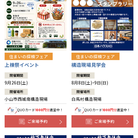
住まいの探検フェア
住まいの探検フェア
上棟祭イベント
構造現場見学会
開催期間
開催期間
9月26日(土)
8月8日(土)・9日(日)
開催場所
開催場所
小山市西城南構造現場
白馬村構造現場
QUOカード
円分
進呈中！
QUOカード
円分
進呈中！
1000
1000
ご来場予約
ご来場予約