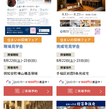
北海道
北海道
札幌
札幌
札幌
東北
東北
小樽
青森県
八戸
道央
青森
甲信越・北陸
甲信越・北陸
道央
苫小牧千歳
青森
小樽
新潟県
新潟
住まいの探検フェア
住まいの探検フェア
道北
秋田
新潟
関東
関東
秋田県
秋田
長岡
道北
旭川
現場見学会
完成宅見学会
東京都
世田谷
道南
岩手
山梨
東京
東海
東海
岩手県
盛岡
山梨県
甲府
開催期間
開催期間
道南
函館
八王子
北上
8月22日(土)・23日(日)
8月22日(土)・23日(日)
室蘭
愛知県
名古屋
道東
山形
長野
神奈川
愛知
近畿
近畿
長野県
長野
神奈川県
横浜
山形県
山形
開催場所
開催場所
豊橋
松本
道東
帯広
湘南
倶知安町樺山構造現場
手稲区前田9条完成宅
大阪府
大阪
釧路
宮城
富山
埼玉
岐阜
大阪
中国・四国
中国・四国
相模
宮城県
仙台
岐阜県
岐阜
富山県
富山
QUOカード
円分
進呈中！
QUOカード
円分
進呈中！
1000
1000
京都府
京都
埼玉県
埼玉
岡山県
岡山
福島県
郡山
福島
石川
千葉
静岡
京都
岡山
九州
九州
静岡県
静岡
石川県
金沢
ご来場予約
ご来場予約
所沢
福島
浜松
兵庫県
姫路
香川県
高松
いわき
福岡県
福岡
福井県
福井
福井
茨城
三重
兵庫
香川
福岡
千葉県
千葉
分譲マンション
会津
三重県
四日市
奈良県
奈良
柏
愛媛県
松山