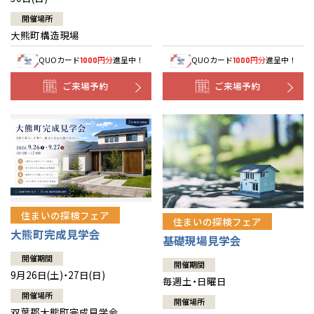
開催場所
大熊町構造現場
QUOカード
円分
進呈中！
QUOカード
円分
進呈中！
1000
1000
ご来場予約
ご来場予約
住まいの探検フェア
住まいの探検フェア
大熊町完成見学会
基礎現場見学会
開催期間
開催期間
9月26日(土)・27日(日)
毎週土・日曜日
開催場所
開催場所
双葉郡大熊町完成見学会