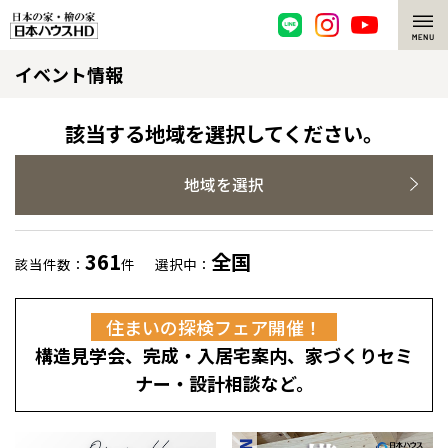
イベント情報
脱炭素・檜の家
環境にやさしい、脱炭素社会の住宅
選ばれる理由
該当する地域を選択してください。
檜・木造住宅
檜の魅力
地域を選択
耐震構造
檜の魅力 トップ
注文住宅
361
全国
該当件数：
件
選択中：
高耐久住宅
檜と日本人
注文住宅 トップ
施工事例
住まいの探検フェア開催！
高断熱・高気密の家
1000年を超えて生きる檜
グレートステージ
リフォーム
構造見学会、完成・入居宅案内、家づくりセミ
エネルギー自給自足
知られざる檜の効果・作用
クレステージ
リフォーム トップ
資産活用
ナー・設計相談など。
ZEH特集
檜の住まいデザイン
施工事例
リフォームメニュー
資産活用 トップ
買取サービス