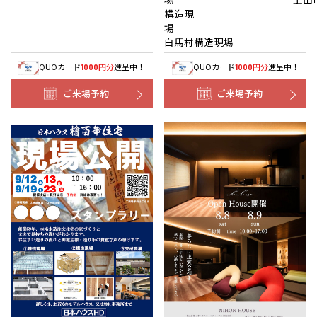
構造現
白馬村構造現場
QUOカード
円分
進呈中！
QUOカード
円分
進呈中！
1000
1000
ご来場予約
ご来場予約