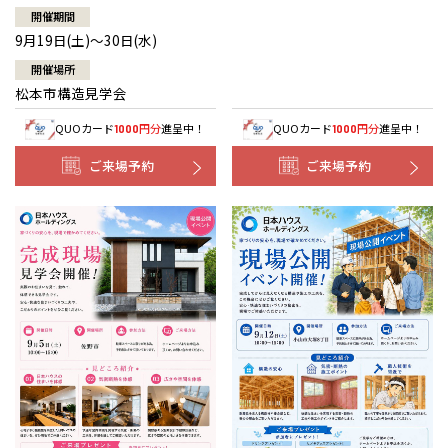
開催期間
9月19日(土)～30日(水)
開催場所
松本市構造見学会
QUOカード
円分
進呈中！
QUOカード
円分
進呈中！
1000
1000
ご来場予約
ご来場予約