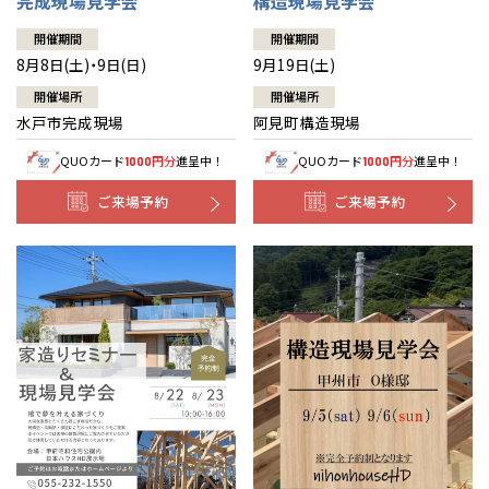
完成現場見学会
構造現場見学会
開催期間
開催期間
8月8日(土)・9日(日)
9月19日(土)
開催場所
開催場所
水戸市完成現場
阿見町構造現場
QUOカード
円分
進呈中！
QUOカード
円分
進呈中！
1000
1000
ご来場予約
ご来場予約