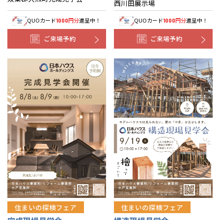
西川田展示場
QUOカード
円分
進呈中！
QUOカード
円分
進呈中！
1000
1000
ご来場予約
ご来場予約
住まいの探検フェア
住まいの探検フェア