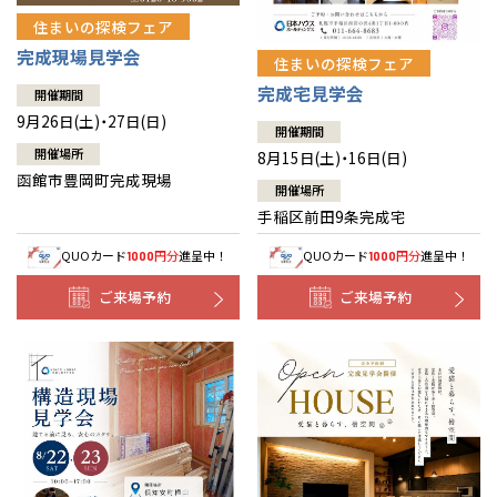
住まいの探検フェア
完成現場見学会
住まいの探検フェア
完成宅見学会
開催期間
9月26日(土)・27日(日)
開催期間
開催場所
8月15日(土)・16日(日)
函館市豊岡町完成現場
開催場所
手稲区前田9条完成宅
QUOカード
円分
進呈中！
QUOカード
円分
進呈中！
1000
1000
ご来場予約
ご来場予約
全国の展示場
お近くのイベント