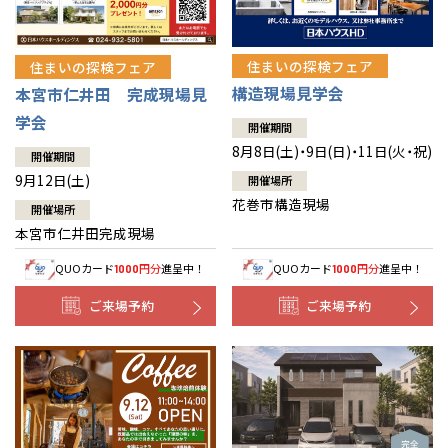
住まいの探検フェア
住まいの探検フェア
構造現場見学会
本宮市仁井田 完成現場見
学会
開催期間
8月8日(土)・9日(日)・11日(火・祝)
開催期間
9月12日(土)
開催場所
花巻市構造現場
開催場所
本宮市仁井田完成現場
QUOカード
円分
進呈中！
QUOカード
円分
進呈中！
1000
1000
ご来場予約
ご来場予約