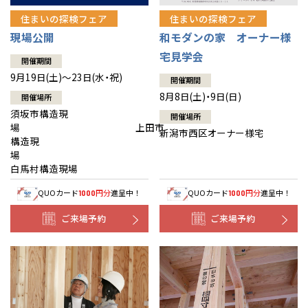
住まいの探検フェア
住まいの探検フェア
現場公開
和モダンの家 オーナー様
宅見学会
開催期間
9月19日(土)～23日(水・祝)
開催期間
8月8日(土)・9日(日)
開催場所
須坂市構造現
開催場所
場 上田市
新潟市西区オーナー様宅
構造現
場
白馬村構造現場
QUOカード
円分
進呈中！
QUOカード
円分
進呈中！
1000
1000
ご来場予約
ご来場予約