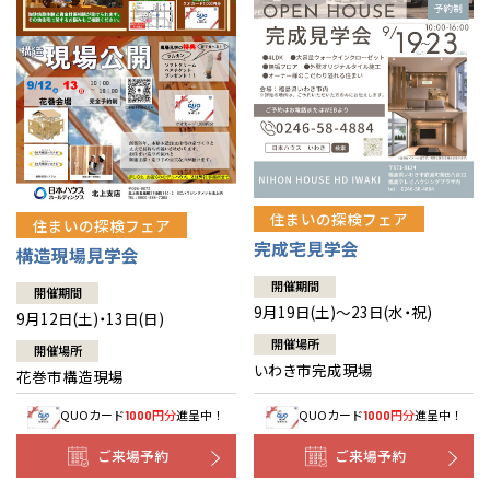
住まいの探検フェア
住まいの探検フェア
完成宅見学会
構造現場見学会
開催期間
開催期間
9月19日(土)～23日(水・祝)
9月12日(土)・13日(日)
開催場所
開催場所
いわき市完成現場
花巻市構造現場
QUOカード
円分
進呈中！
QUOカード
円分
進呈中！
1000
1000
ご来場予約
ご来場予約