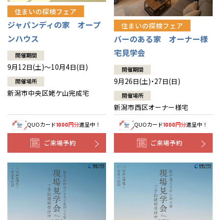
住まいの探検フェア
ジャパンディの家 オープ
住まいの探検フェア
ンハウス
バーのある家 オーナー様
宅見学会
開催期間
9月12日(土)～10月4日(日)
開催期間
9月26日(土)・27日(日)
開催場所
新潟市中央区姥ケ山完成宅
開催場所
新潟市西区オーナー様宅
QUOカード
円分
進呈中！
QUOカード
円分
進呈中！
1000
1000
ご来場予約
ご来場予約