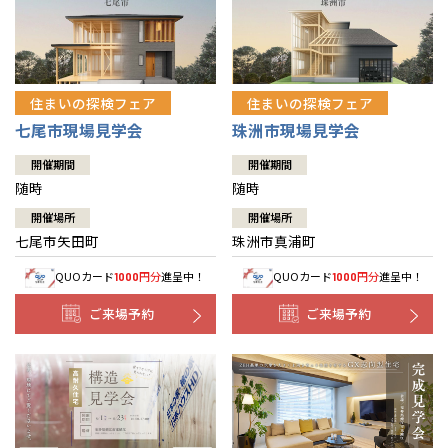
住まいの探検フェア
住まいの探検フェア
七尾市現場見学会
珠洲市現場見学会
開催期間
開催期間
随時
随時
開催場所
開催場所
七尾市矢田町
珠洲市真浦町
QUOカード
円分
進呈中！
QUOカード
円分
進呈中！
1000
1000
ご来場予約
ご来場予約