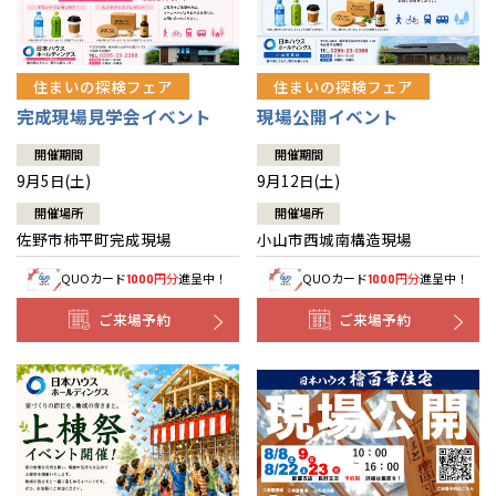
住まいの探検フェア
住まいの探検フェア
完成現場見学会イベント
現場公開イベント
開催期間
開催期間
9月5日(土)
9月12日(土)
開催場所
開催場所
佐野市柿平町完成現場
小山市西城南構造現場
QUOカード
円分
進呈中！
QUOカード
円分
進呈中！
1000
1000
ご来場予約
ご来場予約