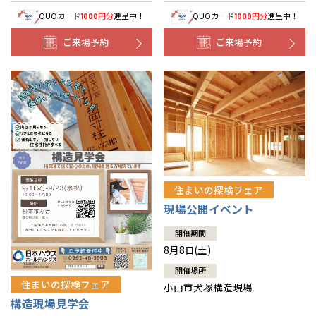
QUOカード
円分
進呈中！
QUOカード
円分
進呈中！
1000
1000
ご来場予約
ご来場予約
住まいの探検フェア
現場公開イベント
開催期間
8月8日(土)
開催場所
住まいの探検フェア
小山市犬塚構造現場
構造現場見学会