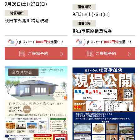
9月26日(土)・27日(日)
開催期間
開催場所
9月5日(土)・6日(日)
秋田市外旭川構造現場
開催場所
郡山市東原構造現場
QUOカード
円分
進呈中！
QUOカード
円分
進呈中！
1000
1000
ご来場予約
ご来場予約