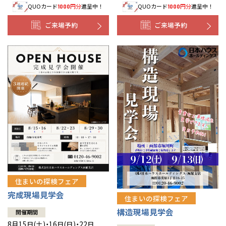
QUOカード
円分
進呈中！
QUOカード
円分
進呈中！
1000
1000
事業部紹介
ご来場予約
ご来場予約
IR情報
木材調達指針
グループ会社紹介
CMギャラリー
採用情報
住まいの探検フェア
完成現場見学会
住まいの探検フェア
構造現場見学会
開催期間
8月15日(土)・16日(日)・22日