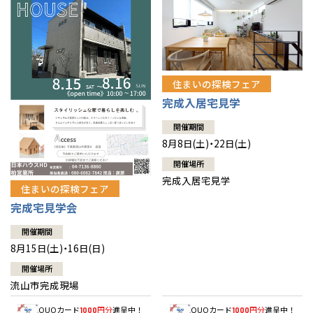
住まいの探検フェア
完成入居宅見学
開催期間
8月8日(土)・22日(土)
開催場所
完成入居宅見学
住まいの探検フェア
完成宅見学会
開催期間
8月15日(土)・16日(日)
開催場所
流山市完成現場
QUOカード
円分
進呈中！
QUOカード
円分
進呈中！
1000
1000