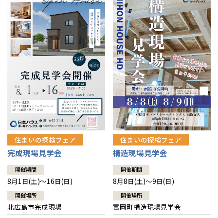
感謝訪問・長期保証
理想の木材「檜」
平屋の家
選ばれる理由
賃貸併用住宅のメリット
分譲住宅・土地
直営工事
外観・インテリア集
リフォームの流れ
安心のサポートシステム
分譲マンション
1メーターモジュール
WEB住宅展示場
介護保険利用で快適リフォーム
商品紹介
分譲マンション トップ
トランクルーム
冷暖房標準装備
暮らし方提案
展示場案内
ワザックとは
会社情報
24時間対応コールセンター
住まいのコラム
高い信頼性
会社情報 トップ
お問い合わせ
デザイン賞各種受賞
住まいのお手入れ集
安心の管理体制
住まいの探検フェア
住まいの探検フェア
ニュースリリース
会員サイト
完成現場見学会
構造現場見学会
セントラルヒーティング
ギャラリー
代表ごあいさつ
開催期間
開催期間
8月1日(土)～16日(日)
8月8日(土)～9日(日)
企業理念
開催場所
開催場所
北広島市完成現場
富岡町構造現場見学会
会社概要