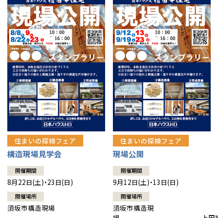
住まいの探検フェア
住まいの探検フェア
構造現場見学会
現場公開
開催期間
開催期間
8月22日(土)・23日(日)
9月12日(土)・13日(日)
開催場所
開催場所
須坂市構造現場
須坂市構造現
場 上田