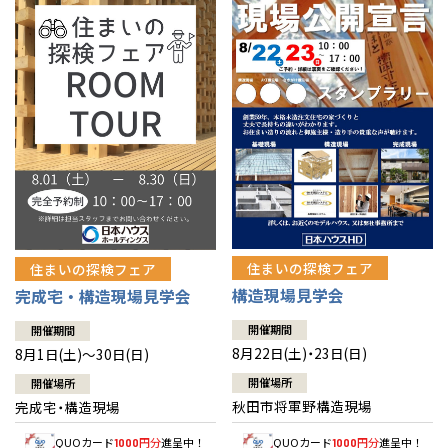
佐賀県
佐賀
栃木
奈良
愛媛
佐賀
※現住所のある都道府県以外の建築予定地の方でも
現住所の有るお近
茨城県
水戸
熊本県
熊本
くの展示場又は店舗にお問合せください。
移住の計画の方もご相談対
群馬
滋賀
鳥取
熊本
応します。お気軽にご相談ください。
栃木県
宇都宮
大分県
大分
小山
和歌山
島根
大分
宮崎県
宮崎
群馬県
群馬
伊勢崎
広島
宮崎
鹿児島県
鹿児島
山口
鹿児島
徳島
長崎
住まいの探検フェア
住まいの探検フェア
構造現場見学会
完成宅・構造現場見学会
高知
沖縄
開催期間
開催期間
8月22日(土)・23日(日)
8月1日(土)～30日(日)
開催場所
開催場所
秋田市将軍野構造現場
完成宅・構造現場
QUOカード
円分
進呈中！
QUOカード
円分
進呈中！
1000
1000