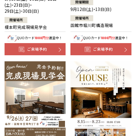
開催期間
(土)・23日(日)・
9月12日(土)・13日(日)
29日(土)・30日(日)
開催場所
開催場所
函館市堀川町構造現場
榎本町完成現場見学会
QUOカード
円分
進呈中！
QUOカード
円分
進呈中！
1000
1000
ご来場予約
ご来場予約