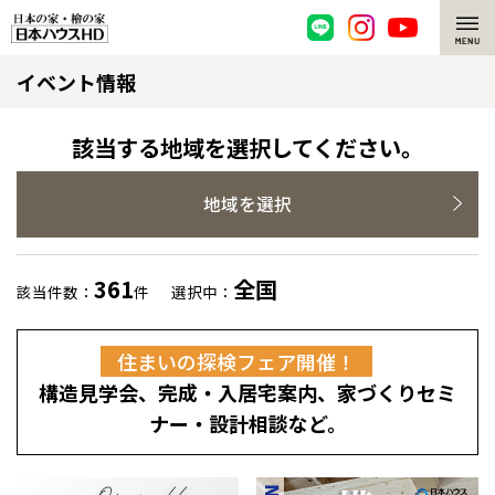
イベント情報
脱炭素・檜の家
環境にやさしい、脱炭素社会の住宅
選ばれる理由
該当する地域を選択してください。
檜・木造住宅
檜の魅力
地域を選択
耐震構造
檜の魅力 トップ
注文住宅
361
全国
該当件数：
件
選択中：
高耐久住宅
檜と日本人
注文住宅 トップ
施工事例
住まいの探検フェア開催！
高断熱・高気密の家
1000年を超えて生きる檜
グレートステージ
リフォーム
構造見学会、完成・入居宅案内、家づくりセミ
エネルギー自給自足
知られざる檜の効果・作用
クレステージ
リフォーム トップ
資産活用
ナー・設計相談など。
ZEH特集
檜の住まいデザイン
施工事例
リフォームメニュー
資産活用 トップ
買取サービス