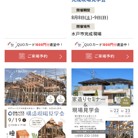
開催期間
8月8日(土)・9日(日)
開催場所
水戸市完成現場
QUOカード
円分
進呈中！
QUOカード
円分
進呈中！
1000
1000
ご来場予約
ご来場予約