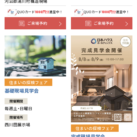
河沼郡湯川村構造現場
QUOカード
円分
進呈中！
QUOカード
円分
進呈中！
1000
1000
ご来場予約
ご来場予約
住まいの探検フェア
基礎現場見学会
開催期間
毎週土・日曜日
開催場所
西川田展示場
住まいの探検フェア
完成現場見学会