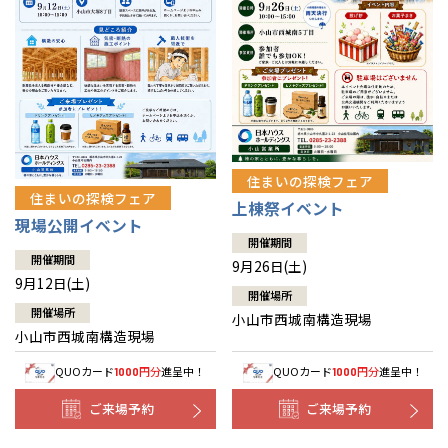
住まいの探検フェア
住まいの探検フェア
上棟祭イベント
現場公開イベント
開催期間
開催期間
9月26日(土)
9月12日(土)
開催場所
開催場所
小山市西城南構造現場
小山市西城南構造現場
QUOカード
円分
進呈中！
QUOカード
円分
進呈中！
1000
1000
ご来場予約
ご来場予約