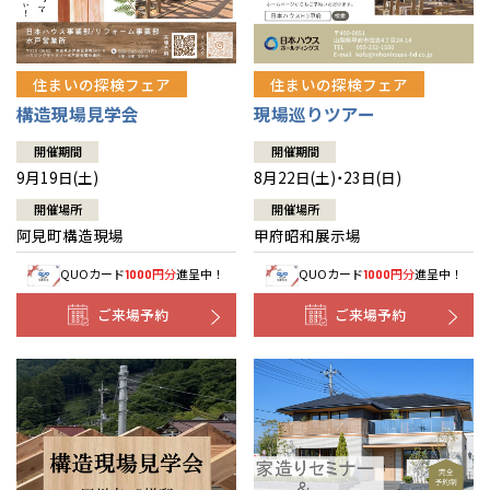
住まいの探検フェア
住まいの探検フェア
構造現場見学会
現場巡りツアー
開催期間
開催期間
9月19日(土)
8月22日(土)・23日(日)
開催場所
開催場所
阿見町構造現場
甲府昭和展示場
QUOカード
円分
進呈中！
QUOカード
円分
進呈中！
1000
1000
ご来場予約
ご来場予約