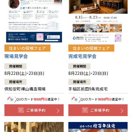
北海道
北海道
札幌
札幌
札幌
東北
東北
小樽
青森県
八戸
道央
青森
甲信越・北陸
甲信越・北陸
道央
苫小牧千歳
青森
小樽
新潟県
新潟
住まいの探検フェア
住まいの探検フェア
道北
秋田
新潟
関東
関東
秋田県
秋田
長岡
道北
旭川
現場見学会
完成宅見学会
東京都
世田谷
道南
岩手
山梨
東京
東海
東海
岩手県
盛岡
山梨県
甲府
開催期間
開催期間
道南
函館
八王子
北上
8月22日(土)・23日(日)
8月22日(土)・23日(日)
室蘭
愛知県
名古屋
道東
山形
長野
神奈川
愛知
近畿
近畿
長野県
長野
神奈川県
横浜
山形県
山形
開催場所
開催場所
豊橋
松本
道東
帯広
湘南
倶知安町樺山構造現場
手稲区前田9条完成宅
大阪府
大阪
釧路
宮城
富山
埼玉
岐阜
大阪
中国・四国
中国・四国
相模
宮城県
仙台
岐阜県
岐阜
富山県
富山
QUOカード
円分
進呈中！
QUOカード
円分
進呈中！
1000
1000
京都府
京都
埼玉県
埼玉
岡山県
岡山
福島県
郡山
福島
石川
千葉
静岡
京都
岡山
九州
九州
静岡県
静岡
石川県
金沢
ご来場予約
ご来場予約
所沢
福島
浜松
兵庫県
姫路
香川県
高松
いわき
福岡県
福岡
福井県
福井
福井
茨城
三重
兵庫
香川
福岡
千葉県
千葉
分譲マンション
会津
三重県
四日市
奈良県
奈良
柏
愛媛県
松山