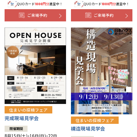
QUOカード
円分
進呈中！
QUOカード
円分
進呈中！
1000
1000
事業部紹介
ご来場予約
ご来場予約
IR情報
木材調達指針
グループ会社紹介
CMギャラリー
採用情報
住まいの探検フェア
完成現場見学会
住まいの探検フェア
構造現場見学会
開催期間
8月15日(土)・16日(日)・22日