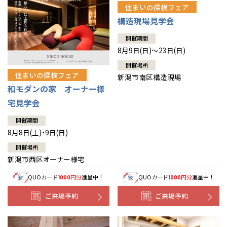
住まいの探検フェア
構造現場見学会
開催期間
8月9日(日)～23日(日)
開催場所
住まいの探検フェア
新潟市南区構造現場
和モダンの家 オーナー様
宅見学会
開催期間
8月8日(土)・9日(日)
開催場所
新潟市西区オーナー様宅
QUOカード
円分
進呈中！
QUOカード
円分
進呈中！
1000
1000
ご来場予約
ご来場予約