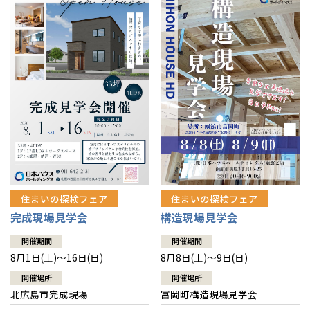
感謝訪問・長期保証
理想の木材「檜」
平屋の家
選ばれる理由
賃貸併用住宅のメリット
分譲住宅・土地
直営工事
外観・インテリア集
リフォームの流れ
安心のサポートシステム
分譲マンション
1メーターモジュール
WEB住宅展示場
介護保険利用で快適リフォーム
商品紹介
分譲マンション トップ
トランクルーム
冷暖房標準装備
暮らし方提案
展示場案内
ワザックとは
会社情報
24時間対応コールセンター
住まいのコラム
高い信頼性
会社情報 トップ
お問い合わせ
デザイン賞各種受賞
住まいのお手入れ集
安心の管理体制
住まいの探検フェア
住まいの探検フェア
ニュースリリース
会員サイト
完成現場見学会
構造現場見学会
セントラルヒーティング
ギャラリー
代表ごあいさつ
開催期間
開催期間
8月1日(土)～16日(日)
8月8日(土)～9日(日)
企業理念
開催場所
開催場所
北広島市完成現場
富岡町構造現場見学会
会社概要