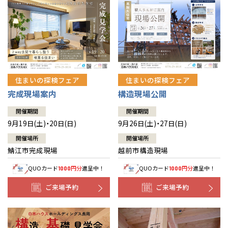
住まいの探検フェア
住まいの探検フェア
完成現場案内
構造現場公開
開催期間
開催期間
9月19日(土)・20日(日)
9月26日(土)・27日(日)
開催場所
開催場所
鯖江市完成現場
越前市構造現場
QUOカード
円分
進呈中！
QUOカード
円分
進呈中！
1000
1000
ご来場予約
ご来場予約