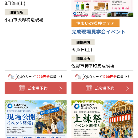
8月8日(土)
開催場所
小山市犬塚構造現場
住まいの探検フェア
完成現場見学会イベント
開催期間
9月5日(土)
開催場所
佐野市柿平町完成現場
QUOカード
円分
進呈中！
QUOカード
円分
進呈中！
1000
1000
ご来場予約
ご来場予約