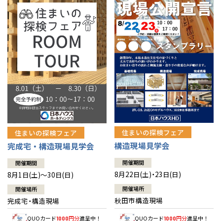
佐賀県
佐賀
栃木
奈良
愛媛
佐賀
※現住所のある都道府県以外の建築予定地の方でも
現住所の有るお近
茨城県
水戸
熊本県
熊本
くの展示場又は店舗にお問合せください。
移住の計画の方もご相談対
群馬
滋賀
鳥取
熊本
応します。お気軽にご相談ください。
栃木県
宇都宮
大分県
大分
小山
和歌山
島根
大分
宮崎県
宮崎
群馬県
群馬
伊勢崎
広島
宮崎
鹿児島県
鹿児島
山口
鹿児島
徳島
長崎
住まいの探検フェア
住まいの探検フェア
構造現場見学会
完成宅・構造現場見学会
高知
沖縄
開催期間
開催期間
8月22日(土)・23日(日)
8月1日(土)～30日(日)
開催場所
開催場所
秋田市構造現場
完成宅・構造現場
QUOカード
円分
進呈中！
QUOカード
円分
進呈中！
1000
1000