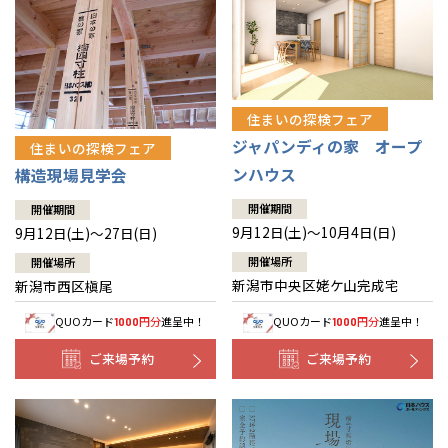
住まいの探検フェア
ジャパンディの家 オープ
住まいの探検フェア
ンハウス
構造現場見学会
開催期間
開催期間
9月12日(土)～10月4日(日)
9月12日(土)～27日(日)
開催場所
開催場所
新潟市中央区姥ケ山完成宅
新潟市西区槇尾
QUOカード
円分
進呈中！
QUOカード
円分
進呈中！
1000
1000
ご来場予約
ご来場予約