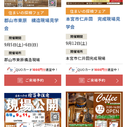
住まいの探検フェア
住まいの探検フェア
本宮市仁井田 完成現場見
郡山市東原 構造現場見学
学会
会
開催期間
開催期間
9月12日(土)
9月5日(土)・6日(日)
開催場所
開催場所
本宮市仁井田完成現場
郡山市東原構造現場
QUOカード
円分
進呈中！
QUOカード
円分
進呈中！
1000
1000
ご来場予約
ご来場予約