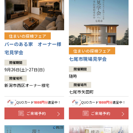
住まいの探検フェア
バーのある家 オーナー様
住まいの探検フェア
宅見学会
七尾市現場見学会
開催期間
9月26日(土)・27日(日)
開催期間
随時
開催場所
新潟市西区オーナー様宅
開催場所
七尾市矢田町
QUOカード
円分
進呈中！
QUOカード
円分
進呈中！
1000
1000
ご来場予約
ご来場予約