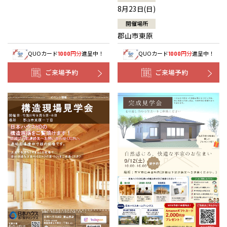
8月23日(日)
開催場所
郡山市東原
QUOカード
円分
進呈中！
QUOカード
円分
進呈中！
1000
1000
ご来場予約
ご来場予約