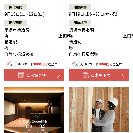
開催期間
開催期間
9月12日(土)・13日(日)
9月19日(土)～23日(水・祝)
開催場所
開催場所
須坂市構造現
須坂市構造現
場 上田市
場 上田
構造現
構造現
場
白馬村構造現場
白馬村構造現場
QUOカード
円分
進呈中！
QUOカード
円分
進呈中！
1000
1000
ご来場予約
ご来場予約