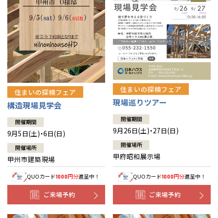
住まいの探検フェア
住まいの探検フェア
現場巡りツアー
構造現場見学会
開催期間
開催期間
9月26日(土)・27日(日)
9月5日(土)・6日(日)
開催場所
開催場所
甲府昭和展示場
甲州市建築現場
QUOカード
円分
進呈中！
QUOカード
円分
進呈中！
1000
1000
ご来場予約
ご来場予約