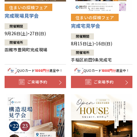
住まいの探検フェア
完成現場見学会
住まいの探検フェア
完成宅見学会
開催期間
9月26日(土)・27日(日)
開催期間
開催場所
8月15日(土)・16日(日)
函館市豊岡町完成現場
開催場所
手稲区前田9条完成宅
QUOカード
円分
進呈中！
QUOカード
円分
進呈中！
1000
1000
ご来場予約
ご来場予約
全国の展示場
お近くのイベント