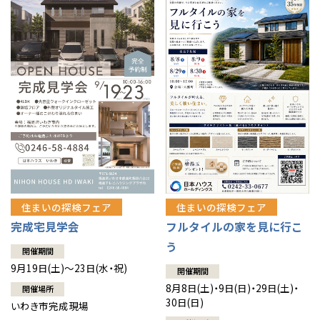
住まいの探検フェア
住まいの探検フェア
完成宅見学会
フルタイルの家を見に行こ
う
開催期間
9月19日(土)～23日(水・祝)
開催期間
8月8日(土)・9日(日)・29日(土)・
開催場所
30日(日)
いわき市完成現場