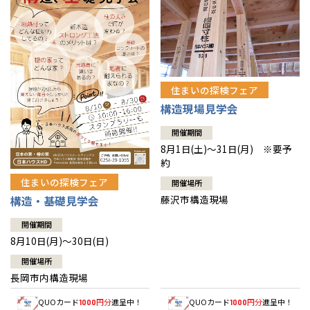
住まいの探検フェア
構造現場見学会
開催期間
8月1日(土)～31日(月) ※要予
約
住まいの探検フェア
開催場所
藤沢市構造現場
構造・基礎見学会
開催期間
8月10日(月)～30日(日)
開催場所
長岡市内構造現場
QUOカード
円分
進呈中！
QUOカード
円分
進呈中！
1000
1000