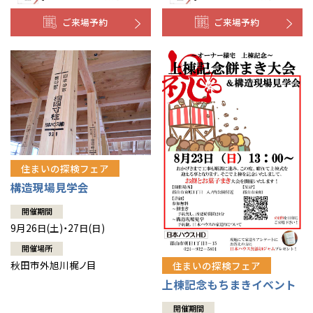
ご来場予約
ご来場予約
住まいの探検フェア
構造現場見学会
開催期間
9月26日(土)・27日(日)
開催場所
秋田市外旭川梶ノ目
住まいの探検フェア
上棟記念もちまきイベント
開催期間