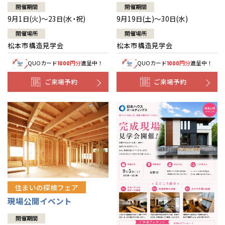
開催期間
開催期間
9月1日(火)～23日(水・祝)
9月19日(土)～30日(水)
開催場所
開催場所
松本市構造見学会
松本市構造見学会
QUOカード
円分
進呈中！
QUOカード
円分
進呈中！
1000
1000
ご来場予約
ご来場予約
住まいの探検フェア
現場公開イベント
開催期間