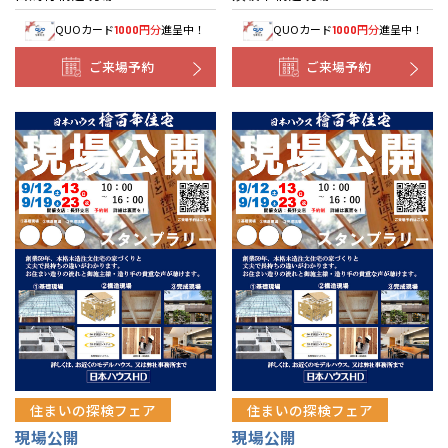
QUOカード
円分
進呈中！
QUOカード
円分
進呈中！
1000
1000
ご来場予約
ご来場予約
住まいの探検フェア
住まいの探検フェア
現場公開
現場公開