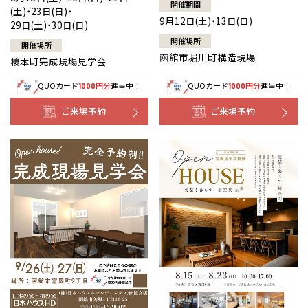
開催期間
(土)・23日(日)・
9月12日(土)・13日(日)
29日(土)・30日(日)
開催場所
開催場所
函館市堀川町構造現場
榎本町完成現場見学会
QUOカード
円分
進呈中！
QUOカード
円分
進呈中！
1000
1000
ご来場予約
ご来場予約