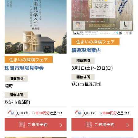
住まいの探検フェア
構造現場案内
住まいの探検フェア
開催期間
珠洲市現場見学会
8月1日(土)～23日(日)
開催場所
開催期間
鯖江市構造現場
随時
開催場所
珠洲市真浦町
QUOカード
円分
進呈中！
QUOカード
円分
進呈中！
1000
1000
ご来場予約
ご来場予約