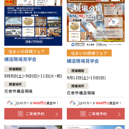
住まいの探検フェア
住まいの探検フェア
構造現場見学会
構造現場見学会
開催期間
開催期間
8月8日(土)・9日(日)・11日(火・祝)
9月12日(土)・13日(日)
開催場所
開催場所
花巻市構造現場
花巻市構造現場
QUOカード
円分
進呈中！
QUOカード
円分
進呈中！
1000
1000
ご来場予約
ご来場予約