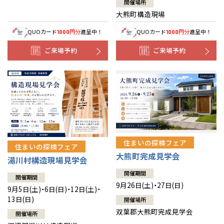
開催場所
大熊町構造現場
QUOカード
円分
進呈中！
QUOカード
円分
進呈中！
1000
1000
ご来場予約
ご来場予約
住まいの探検フェア
住まいの探検フェア
大熊町完成見学会
湯川村構造現場見学会
開催期間
開催期間
9月26日(土)・27日(日)
9月5日(土)・6日(日)・12日(土)・
13日(日)
開催場所
双葉郡大熊町完成見学会
開催場所