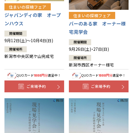
住まいの探検フェア
ジャパンディの家 オープ
住まいの探検フェア
ンハウス
バーのある家 オーナー様
宅見学会
開催期間
9月12日(土)～10月4日(日)
開催期間
9月26日(土)・27日(日)
開催場所
新潟市中央区姥ケ山完成宅
開催場所
新潟市西区オーナー様宅
QUOカード
円分
進呈中！
QUOカード
円分
進呈中！
1000
1000
ご来場予約
ご来場予約