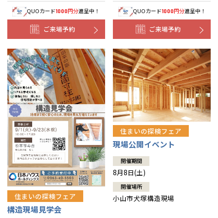
QUOカード
円分
進呈中！
QUOカード
円分
進呈中！
1000
1000
ご来場予約
ご来場予約
住まいの探検フェア
現場公開イベント
開催期間
8月8日(土)
開催場所
住まいの探検フェア
小山市犬塚構造現場
構造現場見学会