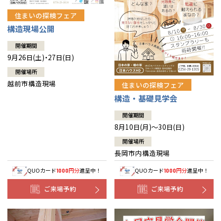
住まいの探検フェア
構造現場公開
開催期間
9月26日(土)・27日(日)
開催場所
越前市構造現場
住まいの探検フェア
構造・基礎見学会
開催期間
8月10日(月)～30日(日)
開催場所
長岡市内構造現場
QUOカード
円分
進呈中！
QUOカード
円分
進呈中！
1000
1000
ご来場予約
ご来場予約