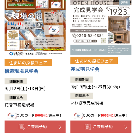
住まいの探検フェア
住まいの探検フェア
完成宅見学会
構造現場見学会
開催期間
開催期間
9月19日(土)～23日(水・祝)
9月12日(土)・13日(日)
開催場所
開催場所
いわき市完成現場
花巻市構造現場
QUOカード
円分
進呈中！
QUOカード
円分
進呈中！
1000
1000
ご来場予約
ご来場予約