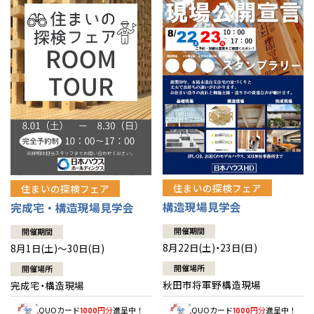
佐賀県
佐賀
栃木
奈良
愛媛
佐賀
※現住所のある都道府県以外の建築予定地の方でも
現住所の有るお近
茨城県
水戸
熊本県
熊本
くの展示場又は店舗にお問合せください。
移住の計画の方もご相談対
群馬
滋賀
鳥取
熊本
応します。お気軽にご相談ください。
栃木県
宇都宮
大分県
大分
小山
和歌山
島根
大分
宮崎県
宮崎
群馬県
群馬
伊勢崎
広島
宮崎
鹿児島県
鹿児島
山口
鹿児島
徳島
長崎
住まいの探検フェア
住まいの探検フェア
構造現場見学会
完成宅・構造現場見学会
高知
沖縄
開催期間
開催期間
8月22日(土)・23日(日)
8月1日(土)～30日(日)
開催場所
開催場所
秋田市将軍野構造現場
完成宅・構造現場
QUOカード
円分
進呈中！
QUOカード
円分
進呈中！
1000
1000