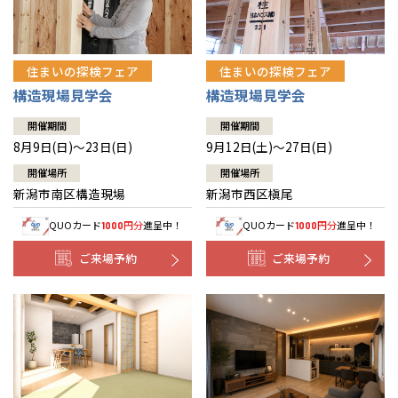
住まいの探検フェア
住まいの探検フェア
構造現場見学会
構造現場見学会
開催期間
開催期間
8月9日(日)～23日(日)
9月12日(土)～27日(日)
開催場所
開催場所
新潟市南区構造現場
新潟市西区槇尾
QUOカード
円分
進呈中！
QUOカード
円分
進呈中！
1000
1000
ご来場予約
ご来場予約