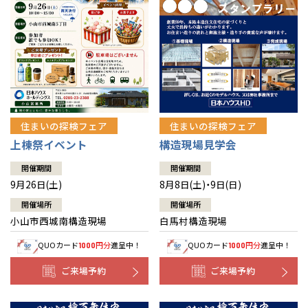
住まいの探検フェア
住まいの探検フェア
上棟祭イベント
構造現場見学会
開催期間
開催期間
9月26日(土)
8月8日(土)・9日(日)
開催場所
開催場所
小山市西城南構造現場
白馬村構造現場
QUOカード
円分
進呈中！
QUOカード
円分
進呈中！
1000
1000
ご来場予約
ご来場予約