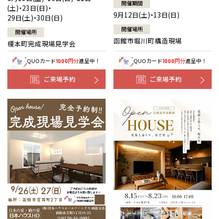
開催期間
(土)・23日(日)・
9月12日(土)・13日(日)
29日(土)・30日(日)
開催場所
開催場所
函館市堀川町構造現場
榎本町完成現場見学会
QUOカード
円分
進呈中！
QUOカード
円分
進呈中！
1000
1000
ご来場予約
ご来場予約