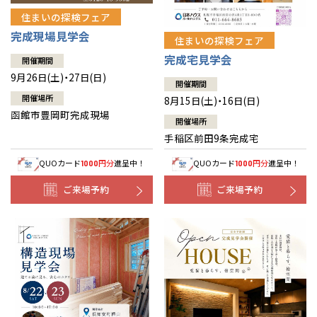
住まいの探検フェア
完成現場見学会
住まいの探検フェア
完成宅見学会
開催期間
9月26日(土)・27日(日)
開催期間
開催場所
8月15日(土)・16日(日)
函館市豊岡町完成現場
開催場所
手稲区前田9条完成宅
QUOカード
円分
進呈中！
QUOカード
円分
進呈中！
1000
1000
ご来場予約
ご来場予約
全国の展示場
お近くのイベント