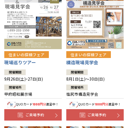
住まいの探検フェア
住まいの探検フェア
構造現場見学会
現場巡りツアー
開催期間
開催期間
8月1日(土)～30日(日)
9月26日(土)・27日(日)
開催場所
開催場所
塩尻市構造見学会
甲府昭和展示場
QUOカード
円分
進呈中！
QUOカード
円分
進呈中！
1000
1000
ご来場予約
ご来場予約