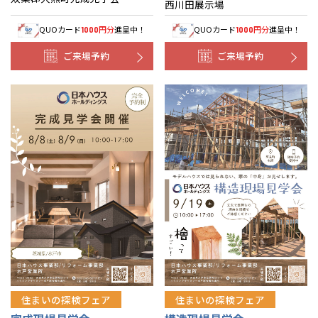
西川田展示場
QUOカード
円分
進呈中！
QUOカード
円分
進呈中！
1000
1000
ご来場予約
ご来場予約
住まいの探検フェア
住まいの探検フェア