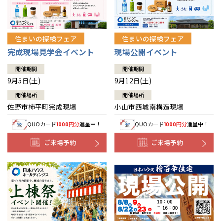
住まいの探検フェア
住まいの探検フェア
完成現場見学会イベント
現場公開イベント
開催期間
開催期間
9月5日(土)
9月12日(土)
開催場所
開催場所
佐野市柿平町完成現場
小山市西城南構造現場
QUOカード
円分
進呈中！
QUOカード
円分
進呈中！
1000
1000
ご来場予約
ご来場予約