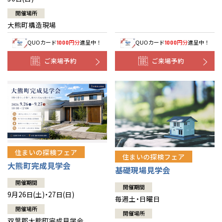
開催場所
大熊町構造現場
QUOカード
円分
進呈中！
QUOカード
円分
進呈中！
1000
1000
ご来場予約
ご来場予約
住まいの探検フェア
住まいの探検フェア
大熊町完成見学会
基礎現場見学会
開催期間
開催期間
9月26日(土)・27日(日)
毎週土・日曜日
開催場所
開催場所
双葉郡大熊町完成見学会