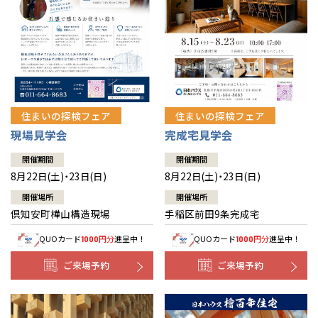
北海道
北海道
札幌
札幌
札幌
東北
東北
小樽
青森県
八戸
道央
青森
甲信越・北陸
甲信越・北陸
道央
苫小牧千歳
青森
小樽
新潟県
新潟
住まいの探検フェア
住まいの探検フェア
道北
秋田
新潟
関東
関東
秋田県
秋田
長岡
道北
旭川
現場見学会
完成宅見学会
東京都
世田谷
道南
岩手
山梨
東京
東海
東海
岩手県
盛岡
山梨県
甲府
開催期間
開催期間
道南
函館
八王子
北上
8月22日(土)・23日(日)
8月22日(土)・23日(日)
室蘭
愛知県
名古屋
道東
山形
長野
神奈川
愛知
近畿
近畿
長野県
長野
神奈川県
横浜
山形県
山形
開催場所
開催場所
豊橋
松本
道東
帯広
湘南
倶知安町樺山構造現場
手稲区前田9条完成宅
大阪府
大阪
釧路
宮城
富山
埼玉
岐阜
大阪
中国・四国
中国・四国
相模
宮城県
仙台
岐阜県
岐阜
富山県
富山
QUOカード
円分
進呈中！
QUOカード
円分
進呈中！
1000
1000
京都府
京都
埼玉県
埼玉
岡山県
岡山
福島県
郡山
福島
石川
千葉
静岡
京都
岡山
九州
九州
静岡県
静岡
石川県
金沢
ご来場予約
ご来場予約
所沢
福島
浜松
兵庫県
姫路
香川県
高松
いわき
福岡県
福岡
福井県
福井
福井
茨城
三重
兵庫
香川
福岡
千葉県
千葉
分譲マンション
会津
三重県
四日市
奈良県
奈良
柏
愛媛県
松山