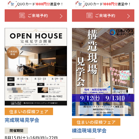
QUOカード
円分
進呈中！
QUOカード
円分
進呈中！
1000
1000
事業部紹介
ご来場予約
ご来場予約
IR情報
木材調達指針
グループ会社紹介
CMギャラリー
採用情報
住まいの探検フェア
完成現場見学会
住まいの探検フェア
構造現場見学会
開催期間
8月15日(土)・16日(日)・22日