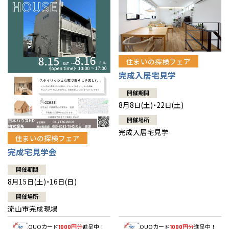
住まいの探検フェア
完成入居宅見学
開催期間
8月8日(土)・22日(土)
開催場所
完成入居宅見学
住まいの探検フェア
完成宅見学会
開催期間
8月15日(土)・16日(日)
開催場所
流山市完成現場
QUOカード
円分
進呈中！
QUOカード
円分
進呈中！
1000
1000