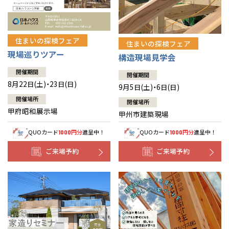
住まいの探検フェア
住まいの探検フェア
現場巡りツアー
構造現場見学会
開催期間
開催期間
8月22日(土)・23日(日)
9月5日(土)・6日(日)
開催場所
開催場所
甲府昭和展示場
甲州市建築現場
QUOカード
円分
進呈中！
QUOカード
円分
進呈中！
1000
1000
ご来場予約
ご来場予約