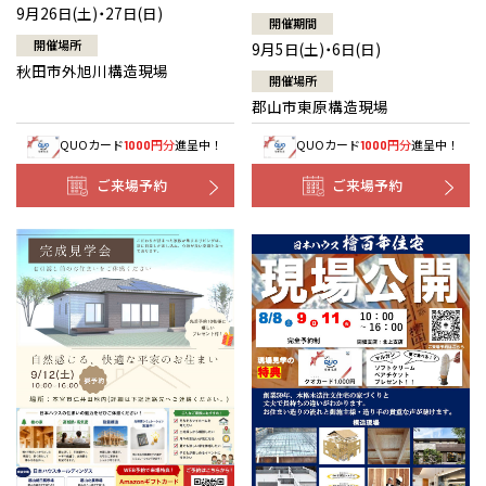
9月26日(土)・27日(日)
開催期間
開催場所
9月5日(土)・6日(日)
秋田市外旭川構造現場
開催場所
郡山市東原構造現場
QUOカード
円分
進呈中！
QUOカード
円分
進呈中！
1000
1000
ご来場予約
ご来場予約