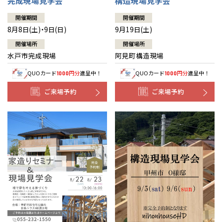
完成現場見学会
構造現場見学会
開催期間
開催期間
8月8日(土)・9日(日)
9月19日(土)
開催場所
開催場所
水戸市完成現場
阿見町構造現場
QUOカード
円分
進呈中！
QUOカード
円分
進呈中！
1000
1000
ご来場予約
ご来場予約