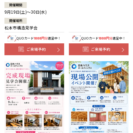
開催期間
9月19日(土)～30日(水)
開催場所
松本市構造見学会
QUOカード
円分
進呈中！
QUOカード
円分
進呈中！
1000
1000
ご来場予約
ご来場予約