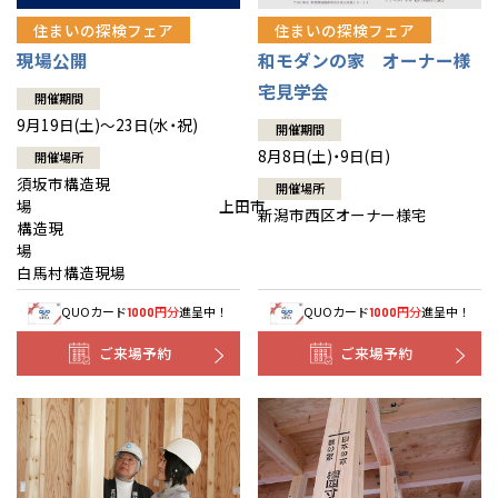
住まいの探検フェア
住まいの探検フェア
現場公開
和モダンの家 オーナー様
宅見学会
開催期間
9月19日(土)～23日(水・祝)
開催期間
8月8日(土)・9日(日)
開催場所
須坂市構造現
開催場所
場 上田市
新潟市西区オーナー様宅
構造現
場
白馬村構造現場
QUOカード
円分
進呈中！
QUOカード
円分
進呈中！
1000
1000
ご来場予約
ご来場予約