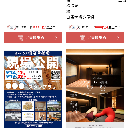
構造現
白馬村構造現場
QUOカード
円分
進呈中！
QUOカード
円分
進呈中！
1000
1000
ご来場予約
ご来場予約