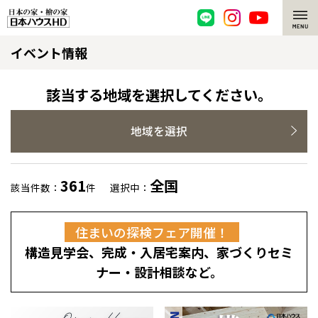
イベント情報
脱炭素・檜の家
環境にやさしい、脱炭素社会の住宅
選ばれる理由
該当する地域を選択してください。
檜・木造住宅
檜の魅力
地域を選択
耐震構造
檜の魅力 トップ
注文住宅
361
全国
該当件数：
件
選択中：
高耐久住宅
檜と日本人
注文住宅 トップ
施工事例
住まいの探検フェア開催！
高断熱・高気密の家
1000年を超えて生きる檜
グレートステージ
リフォーム
構造見学会、完成・入居宅案内、家づくりセミ
エネルギー自給自足
知られざる檜の効果・作用
クレステージ
リフォーム トップ
資産活用
ナー・設計相談など。
ZEH特集
檜の住まいデザイン
施工事例
リフォームメニュー
資産活用 トップ
買取サービス