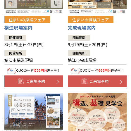
住まいの探検フェア
住まいの探検フェア
構造現場案内
完成現場案内
開催期間
開催期間
8月1日(土)～23日(日)
9月19日(土)・20日(日)
開催場所
開催場所
鯖江市構造現場
鯖江市完成現場
QUOカード
円分
進呈中！
QUOカード
円分
進呈中！
1000
1000
ご来場予約
ご来場予約