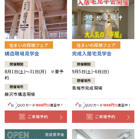
住まいの探検フェア
住まいの探検フェア
構造現場見学会
完成入居宅見学会
開催期間
開催期間
8月1日(土)～31日(月) ※要予
9月5日(土)・6日(日)
約
開催場所
開催場所
青梅市完成現場
藤沢市構造現場
QUOカード
円分
進呈中！
QUOカード
円分
進呈中！
1000
1000
ご来場予約
ご来場予約