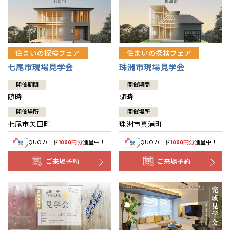
住まいの探検フェア
住まいの探検フェア
七尾市現場見学会
珠洲市現場見学会
開催期間
開催期間
随時
随時
開催場所
開催場所
七尾市矢田町
珠洲市真浦町
QUOカード
円分
進呈中！
QUOカード
円分
進呈中！
1000
1000
ご来場予約
ご来場予約