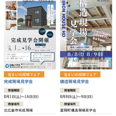
感謝訪問・長期保証
理想の木材「檜」
平屋の家
選ばれる理由
賃貸併用住宅のメリット
分譲住宅・土地
直営工事
外観・インテリア集
リフォームの流れ
安心のサポートシステム
分譲マンション
1メーターモジュール
WEB住宅展示場
介護保険利用で快適リフォーム
商品紹介
分譲マンション トップ
トランクルーム
冷暖房標準装備
暮らし方提案
展示場案内
ワザックとは
会社情報
24時間対応コールセンター
住まいのコラム
高い信頼性
会社情報 トップ
お問い合わせ
デザイン賞各種受賞
住まいのお手入れ集
安心の管理体制
住まいの探検フェア
住まいの探検フェア
ニュースリリース
会員サイト
完成現場見学会
構造現場見学会
セントラルヒーティング
ギャラリー
代表ごあいさつ
開催期間
開催期間
8月1日(土)～16日(日)
8月8日(土)～9日(日)
企業理念
開催場所
開催場所
北広島市完成現場
富岡町構造現場見学会
会社概要