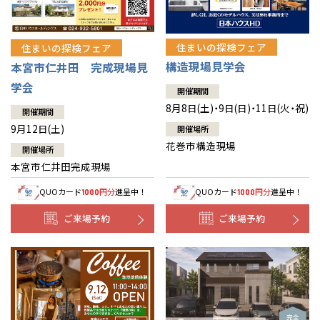
住まいの探検フェア
住まいの探検フェア
構造現場見学会
本宮市仁井田 完成現場見
学会
開催期間
8月8日(土)・9日(日)・11日(火・祝)
開催期間
9月12日(土)
開催場所
花巻市構造現場
開催場所
本宮市仁井田完成現場
QUOカード
円分
進呈中！
QUOカード
円分
進呈中！
1000
1000
ご来場予約
ご来場予約