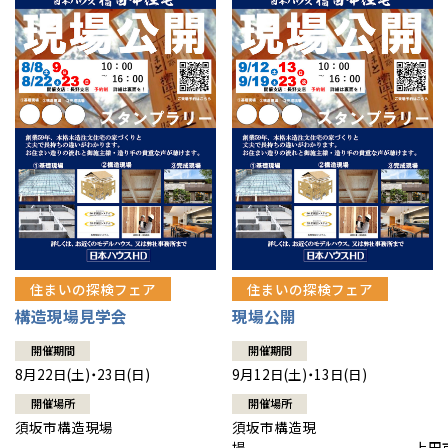
住まいの探検フェア
住まいの探検フェア
構造現場見学会
現場公開
開催期間
開催期間
8月22日(土)・23日(日)
9月12日(土)・13日(日)
開催場所
開催場所
須坂市構造現場
須坂市構造現
場 上田