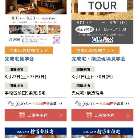
北海道
北海道
札幌
札幌
札幌
東北
東北
小樽
青森県
八戸
道央
青森
甲信越・北陸
甲信越・北陸
道央
苫小牧千歳
青森
小樽
新潟県
新潟
住まいの探検フェア
住まいの探検フェア
道北
秋田
新潟
関東
関東
秋田県
秋田
長岡
道北
旭川
完成宅見学会
完成宅・構造現場見学会
東京都
世田谷
道南
岩手
山梨
東京
東海
東海
岩手県
盛岡
山梨県
甲府
開催期間
開催期間
道南
函館
八王子
北上
8月22日(土)・23日(日)
8月1日(土)～30日(日)
室蘭
愛知県
名古屋
道東
山形
長野
神奈川
愛知
近畿
近畿
長野県
長野
神奈川県
横浜
山形県
山形
開催場所
開催場所
豊橋
松本
道東
帯広
湘南
手稲区前田9条完成宅
完成宅・構造現場
大阪府
大阪
釧路
宮城
富山
埼玉
岐阜
大阪
中国・四国
中国・四国
相模
宮城県
仙台
岐阜県
岐阜
富山県
富山
QUOカード
円分
進呈中！
QUOカード
円分
進呈中！
1000
1000
京都府
京都
埼玉県
埼玉
岡山県
岡山
福島県
郡山
福島
石川
千葉
静岡
京都
岡山
九州
九州
静岡県
静岡
石川県
金沢
ご来場予約
ご来場予約
所沢
福島
浜松
兵庫県
姫路
香川県
高松
いわき
福岡県
福岡
福井県
福井
福井
茨城
三重
兵庫
香川
福岡
千葉県
千葉
分譲マンション
会津
三重県
四日市
奈良県
奈良
柏
愛媛県
松山