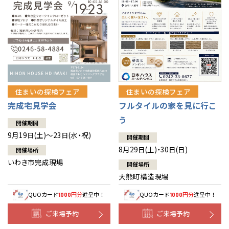
住まいの探検フェア
住まいの探検フェア
完成宅見学会
フルタイルの家を見に行こ
う
開催期間
9月19日(土)～23日(水・祝)
開催期間
8月29日(土)・30日(日)
開催場所
いわき市完成現場
開催場所
大熊町構造現場
QUOカード
円分
進呈中！
QUOカード
円分
進呈中！
1000
1000
ご来場予約
ご来場予約