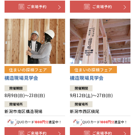
ご来場予約
ご来場予約
住まいの探検フェア
住まいの探検フェア
構造現場見学会
構造現場見学会
開催期間
開催期間
8月9日(日)～23日(日)
9月12日(土)～27日(日)
開催場所
開催場所
新潟市南区構造現場
新潟市西区槇尾
QUOカード
円分
進呈中！
QUOカード
円分
進呈中！
1000
1000
ご来場予約
ご来場予約