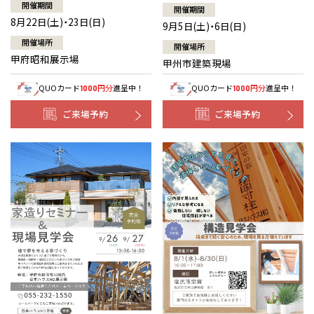
開催期間
開催期間
8月22日(土)・23日(日)
9月5日(土)・6日(日)
開催場所
開催場所
甲府昭和展示場
甲州市建築現場
QUOカード
円分
進呈中！
QUOカード
円分
進呈中！
1000
1000
ご来場予約
ご来場予約