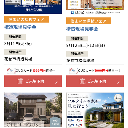
住まいの探検フェア
住まいの探検フェア
構造現場見学会
構造現場見学会
開催期間
開催期間
8月11日(火・祝)
9月12日(土)・13日(日)
開催場所
開催場所
花巻市構造現場
花巻市構造現場
QUOカード
円分
進呈中！
QUOカード
円分
進呈中！
1000
1000
ご来場予約
ご来場予約