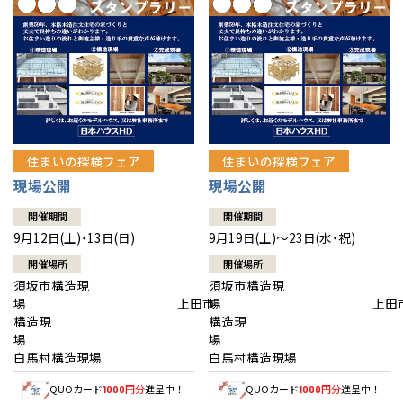
住まいの探検フェア
住まいの探検フェア
現場公開
現場公開
開催期間
開催期間
9月12日(土)・13日(日)
9月19日(土)～23日(水・祝)
開催場所
開催場所
須坂市構造現
須坂市構造現
場 上田市
場 上田
構造現
構造現
場
白馬村構造現場
白馬村構造現場
QUOカード
円分
進呈中！
QUOカード
円分
進呈中！
1000
1000