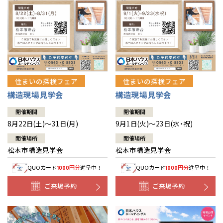
住まいの探検フェア
住まいの探検フェア
構造現場見学会
構造現場見学会
開催期間
開催期間
8月22日(土)～31日(月)
9月1日(火)～23日(水・祝)
開催場所
開催場所
松本市構造見学会
松本市構造見学会
QUOカード
円分
進呈中！
QUOカード
円分
進呈中！
1000
1000
ご来場予約
ご来場予約