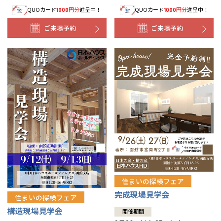
QUOカード
円分
進呈中！
QUOカード
円分
進呈中！
1000
1000
事業部紹介
ご来場予約
ご来場予約
IR情報
木材調達指針
グループ会社紹介
CMギャラリー
採用情報
住まいの探検フェア
完成現場見学会
住まいの探検フェア
構造現場見学会
開催期間