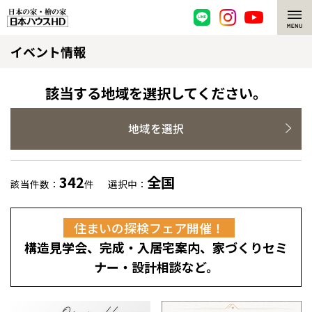
イベント情報
脱炭素・檜の家
環境にやさしい、脱炭素社会の住宅
選ばれる理由
該当する地域を選択してください。
檜・木造住宅
檜の魅力
地域を選択
耐震構造
檜の魅力 トップ
注文住宅
342
全国
該当件数：
件
選択中：
高耐久住宅
檜と日本人
注文住宅 トップ
施工事例
住まいの探検フェア開催！
高断熱・高気密の家
1000年を超えて生きる檜
グレートステージ
リフォーム
構造見学会、完成・入居宅案内、家づくりセミ
エネルギー自給自足
知られざる檜の効果・作用
クレステージ
リフォーム トップ
資産活用
ナー・設計相談など。
ZEH特集
檜の住まいデザイン
施工事例
リフォームメニュー
資産活用 トップ
買取サービス