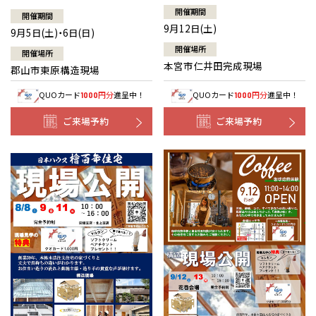
開催期間
開催期間
9月12日(土)
9月5日(土)・6日(日)
開催場所
開催場所
本宮市仁井田完成現場
郡山市東原構造現場
QUOカード
円分
進呈中！
QUOカード
円分
進呈中！
1000
1000
ご来場予約
ご来場予約