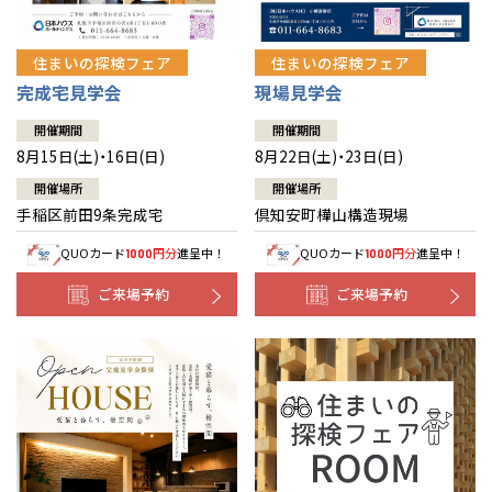
住まいの探検フェア
住まいの探検フェア
完成宅見学会
現場見学会
開催期間
開催期間
8月15日(土)・16日(日)
8月22日(土)・23日(日)
開催場所
開催場所
手稲区前田9条完成宅
倶知安町樺山構造現場
QUOカード
円分
進呈中！
QUOカード
円分
進呈中！
1000
1000
ご来場予約
ご来場予約
全国の展示場
お近くのイベント