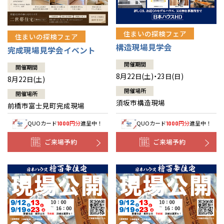
住まいの探検フェア
住まいの探検フェア
構造現場見学会
完成現場見学会イベント
開催期間
開催期間
8月22日(土)・23日(日)
8月22日(土)
開催場所
開催場所
須坂市構造現場
前橋市富士見町完成現場
QUOカード
円分
進呈中！
QUOカード
円分
進呈中！
1000
1000
ご来場予約
ご来場予約