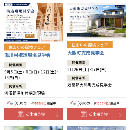
住まいの探検フェア
住まいの探検フェア
大熊町完成見学会
湯川村構造現場見学会
開催期間
開催期間
9月26日(土)・27日(日)
9月5日(土)・6日(日)・12日(土)・
13日(日)
開催場所
双葉郡大熊町完成見学会
開催場所
河沼郡湯川村構造現場
QUOカード
円分
進呈中！
QUOカード
円分
進呈中！
1000
1000
ご来場予約
ご来場予約