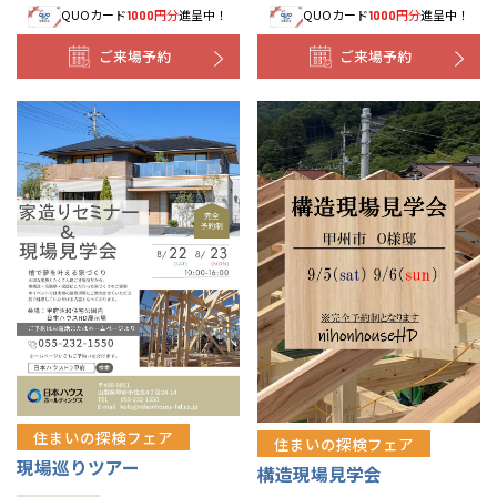
QUOカード
円分
進呈中！
QUOカード
円分
進呈中！
1000
1000
ご来場予約
ご来場予約
住まいの探検フェア
住まいの探検フェア
現場巡りツアー
構造現場見学会