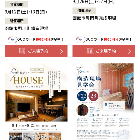
9月26日(土)・27日(日)
開催期間
開催場所
9月12日(土)・13日(日)
函館市豊岡町完成現場
開催場所
函館市堀川町構造現場
QUOカード
円分
進呈中！
QUOカード
円分
進呈中！
1000
1000
ご来場予約
ご来場予約