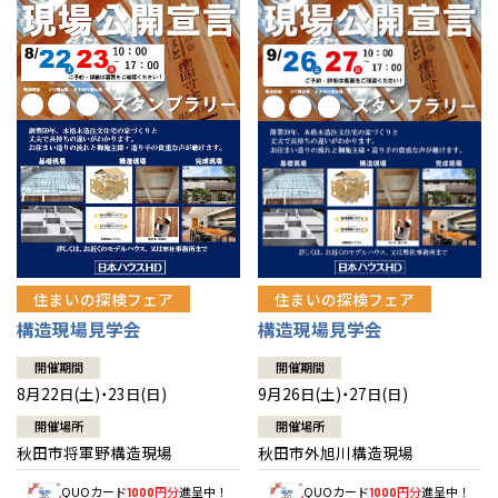
佐賀県
佐賀
栃木
奈良
愛媛
佐賀
※現住所のある都道府県以外の建築予定地の方でも
現住所の有るお近
茨城県
水戸
熊本県
熊本
くの展示場又は店舗にお問合せください。
移住の計画の方もご相談対
群馬
滋賀
鳥取
熊本
応します。お気軽にご相談ください。
栃木県
宇都宮
大分県
大分
小山
和歌山
島根
大分
宮崎県
宮崎
群馬県
群馬
伊勢崎
広島
宮崎
鹿児島県
鹿児島
山口
鹿児島
徳島
長崎
住まいの探検フェア
住まいの探検フェア
構造現場見学会
構造現場見学会
高知
沖縄
開催期間
開催期間
8月22日(土)・23日(日)
9月26日(土)・27日(日)
開催場所
開催場所
秋田市将軍野構造現場
秋田市外旭川構造現場
QUOカード
円分
進呈中！
QUOカード
円分
進呈中！
1000
1000