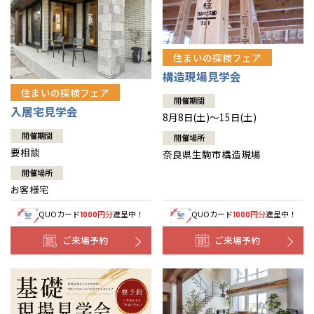
住まいの探検フェア
構造現場見学会
住まいの探検フェア
開催期間
入居宅見学会
8月8日(土)～15日(土)
開催期間
開催場所
要相談
奈良県生駒市構造現場
開催場所
お客様宅
QUOカード
円分
進呈中！
QUOカード
円分
進呈中！
1000
1000
ご来場予約
ご来場予約