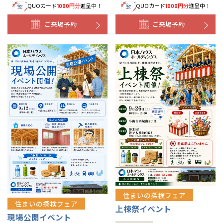
QUOカード
円分
進呈中！
QUOカード
円分
進呈中！
1000
1000
ご来場予約
ご来場予約
住まいの探検フェア
住まいの探検フェア
上棟祭イベント
現場公開イベント