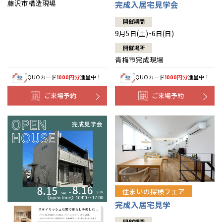
藤沢市構造現場
完成入居宅見学会
開催期間
9月5日(土)・6日(日)
開催場所
青梅市完成現場
QUOカード
円分
進呈中！
QUOカード
円分
進呈中！
1000
1000
ご来場予約
ご来場予約
住まいの探検フェア
完成入居宅見学
開催期間