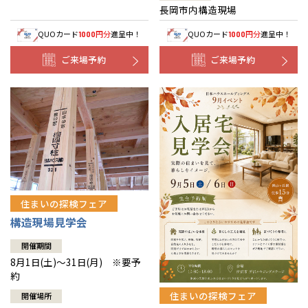
長岡市内構造現場
QUOカード
円分
進呈中！
QUOカード
円分
進呈中！
1000
1000
ご来場予約
ご来場予約
住まいの探検フェア
構造現場見学会
開催期間
8月1日(土)～31日(月) ※要予
約
住まいの探検フェア
開催場所