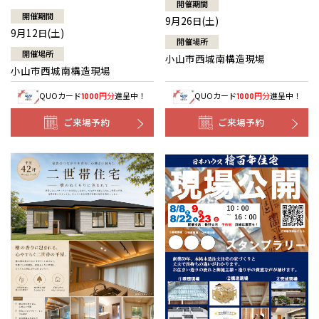
開催期間
開催期間
9月26日(土)
9月12日(土)
開催場所
開催場所
小山市西城南構造現場
小山市西城南構造現場
QUOカード
円分
進呈中！
QUOカード
円分
進呈中！
1000
1000
ご来場予約
ご来場予約