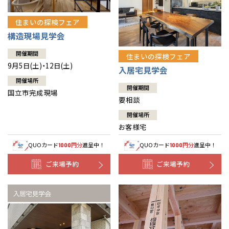
住まいの探検フェア
構造現場見学会
開催期間
住まいの探検フェア
9月5日(土)・12日(土)
入居宅見学会
開催場所
開催期間
国立市完成現場
要相談
開催場所
お客様宅
QUOカード
円分
進呈中！
QUOカード
円分
進呈中！
1000
1000
ご来場予約
ご来場予約