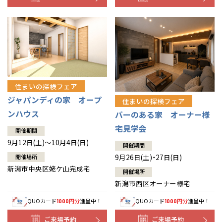
住まいの探検フェア
ジャパンディの家 オープ
住まいの探検フェア
ンハウス
バーのある家 オーナー様
宅見学会
開催期間
9月12日(土)～10月4日(日)
開催期間
9月26日(土)・27日(日)
開催場所
新潟市中央区姥ケ山完成宅
開催場所
新潟市西区オーナー様宅
QUOカード
円分
進呈中！
QUOカード
円分
進呈中！
1000
1000
ご来場予約
ご来場予約