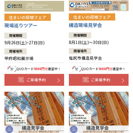
住まいの探検フェア
住まいの探検フェア
構造現場見学会
現場巡りツアー
開催期間
開催期間
8月1日(土)～30日(日)
9月26日(土)・27日(日)
開催場所
開催場所
塩尻市構造見学会
甲府昭和展示場
QUOカード
円分
進呈中！
QUOカード
円分
進呈中！
1000
1000
ご来場予約
ご来場予約