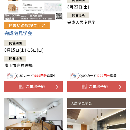
8月22日(土)
開催場所
完成入居宅見学
住まいの探検フェア
完成宅見学会
開催期間
8月15日(土)・16日(日)
開催場所
流山市完成現場
QUOカード
円分
進呈中！
QUOカード
円分
進呈中！
1000
1000
ご来場予約
ご来場予約