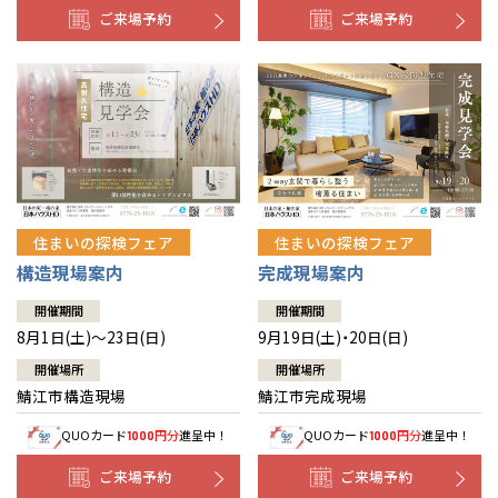
ご来場予約
ご来場予約
住まいの探検フェア
住まいの探検フェア
構造現場案内
完成現場案内
開催期間
開催期間
8月1日(土)～23日(日)
9月19日(土)・20日(日)
開催場所
開催場所
鯖江市構造現場
鯖江市完成現場
QUOカード
円分
進呈中！
QUOカード
円分
進呈中！
1000
1000
ご来場予約
ご来場予約