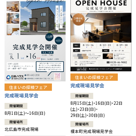
感謝訪問・長期保証
理想の木材「檜」
平屋の家
選ばれる理由
賃貸併用住宅のメリット
分譲住宅・土地
直営工事
外観・インテリア集
リフォームの流れ
安心のサポートシステム
分譲マンション
1メーターモジュール
WEB住宅展示場
介護保険利用で快適リフォーム
商品紹介
分譲マンション トップ
トランクルーム
冷暖房標準装備
暮らし方提案
展示場案内
ワザックとは
会社情報
24時間対応コールセンター
住まいのコラム
高い信頼性
会社情報 トップ
お問い合わせ
住まいの探検フェア
デザイン賞各種受賞
完成現場見学会
住まいのお手入れ集
安心の管理体制
住まいの探検フェア
ニュースリリース
会員サイト
完成現場見学会
開催期間
セントラルヒーティング
ギャラリー
代表ごあいさつ
8月15日(土)・16日(日)・22日
開催期間
(土)・23日(日)・
8月1日(土)～16日(日)
29日(土)・30日(日)
企業理念
開催場所
開催場所
北広島市完成現場
榎本町完成現場見学会
会社概要