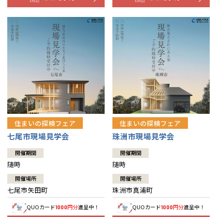
住まいの探検フェア
住まいの探検フェア
七尾市現場見学会
珠洲市現場見学会
開催期間
開催期間
随時
随時
開催場所
開催場所
七尾市矢田町
珠洲市真浦町
QUOカード
円分
進呈中！
QUOカード
円分
進呈中！
1000
1000