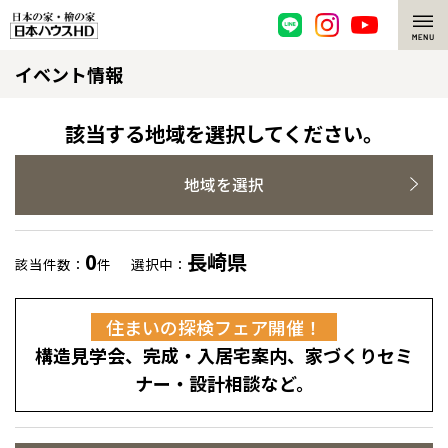
イベント情報
脱炭素・檜の家
環境にやさしい、脱炭素社会の住宅
選ばれる理由
該当する地域を選択してください。
檜・木造住宅
檜の魅力
地域を選択
耐震構造
檜の魅力 トップ
注文住宅
0
長崎県
該当件数：
件
選択中：
高耐久住宅
檜と日本人
注文住宅 トップ
施工事例
全国の展示場
お近くのイベント
住まいの探検フェア開催！
高断熱・高気密の家
1000年を超えて生きる檜
グレートステージ
リフォーム
構造見学会、完成・入居宅案内、家づくりセミ
北海道
北海道
エネルギー自給自足
知られざる檜の効果・作用
クレステージ
リフォーム トップ
資産活用
ナー・設計相談など。
札幌
札幌
札幌
東北
東北
ZEH特集
檜の住まいデザイン
施工事例
小樽
リフォームメニュー
資産活用 トップ
買取サービス