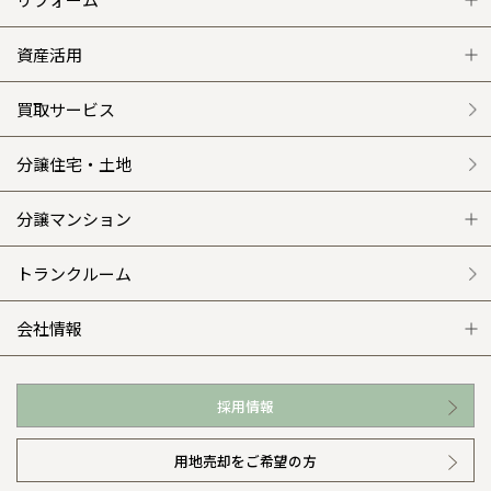
和歌山
島根
大分
宮崎県
宮崎
事業部紹介
群馬県
群馬
グレートステージ
リフォーム トップ
資産活用
伊勢崎
広島
宮崎
鹿児島県
鹿児島
IR情報
クレステージ
リフォームメニュー
資産活用 トップ
買取サービス
山口
鹿児島
木材調達指針
施工事例
選ばれる理由
賃貸併用住宅のメリット
分譲住宅・土地
徳島
長崎
グループ会社紹介
平屋の家
リフォームの流れ
安心のサポートシステム
分譲マンション
高知
沖縄
CMギャラリー
外観・インテリア集
介護保険利用で快適リフォーム
商品紹介
分譲マンション トップ
トランクルーム
採用情報
WEB住宅展示場
カタログ請求（無料）
展示場案内
ワザックとは
会社情報
お近くの展示場
高い信頼性
会社情報 トップ
採用情報
イベント情報
安心の管理体制
ニュースリリース
用地売却をご希望の方