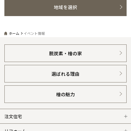
青森県
八戸
道央
青森
甲信越・北陸
甲信越・北陸
地域を選択
道央
苫小牧千歳
感謝訪問・長期保証
理想の木材「檜」
平屋の家
青森
選ばれる理由
賃貸併用住宅のメリット
分譲住宅・土地
小樽
新潟県
新潟
道北
秋田
新潟
関東
関東
秋田県
秋田
直営工事
外観・インテリア集
長岡
リフォームの流れ
安心のサポートシステム
分譲マンション
道北
旭川
東京都
世田谷
道南
岩手
山梨
東京
東海
東海
ホーム
イベント情報
岩手県
盛岡
山梨県
甲府
1メーターモジュール
道南
函館
WEB住宅展示場
八王子
介護保険利用で快適リフォーム
商品紹介
分譲マンション トップ
トランクルーム
北上
室蘭
愛知県
名古屋
道東
山形
長野
神奈川
愛知
近畿
近畿
長野県
長野
神奈川県
横浜
冷暖房標準装備
山形県
山形
暮らし方提案
脱炭素・檜の家
豊橋
展示場案内
ワザックとは
松本
会社情報
道東
帯広
湘南
大阪府
大阪
釧路
宮城
富山
埼玉
岐阜
大阪
中国・四国
中国・四国
相模
宮城県
仙台
岐阜県
岐阜
24時間対応コールセンター
富山県
富山
住まいのコラム
高い信頼性
会社情報 トップ
お問い合わせ
選ばれる理由
京都府
京都
埼玉県
埼玉
岡山県
岡山
福島県
郡山
福島
石川
千葉
静岡
京都
岡山
九州
九州
静岡県
静岡
石川県
金沢
デザイン賞各種受賞
所沢
住まいのお手入れ集
福島
安心の管理体制
浜松
ニュースリリース
会員サイト
兵庫県
姫路
香川県
高松
いわき
福岡県
福岡
福井県
福井
福井
茨城
三重
兵庫
香川
福岡
千葉県
千葉
檜の魅力
分譲マンション
会津
セントラルヒーティング
三重県
四日市
ギャラリー
奈良県
奈良
代表ごあいさつ
柏
愛媛県
松山
佐賀県
佐賀
栃木
奈良
愛媛
佐賀
※現住所のある都道府県以外の建築予定地の方でも
現住所の有るお近
茨城県
水戸
企業理念
熊本県
熊本
注文住宅
くの展示場又は店舗にお問合せください。
移住の計画の方もご相談対
群馬
滋賀
鳥取
熊本
応します。お気軽にご相談ください。
栃木県
宇都宮
大分県
大分
会社概要
小山
注文住宅 トップ
リフォーム