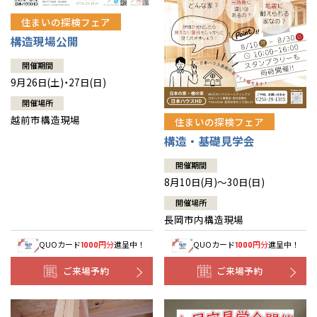
住まいの探検フェア
構造現場公開
開催期間
9月26日(土)・27日(日)
開催場所
越前市構造現場
住まいの探検フェア
構造・基礎見学会
開催期間
8月10日(月)～30日(日)
開催場所
長岡市内構造現場
QUOカード
円分
進呈中！
QUOカード
円分
進呈中！
1000
1000
ご来場予約
ご来場予約