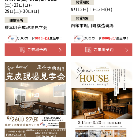
開催期間
(土)・23日(日)・
9月12日(土)・13日(日)
29日(土)・30日(日)
開催場所
開催場所
函館市堀川町構造現場
榎本町完成現場見学会
QUOカード
円分
進呈中！
QUOカード
円分
進呈中！
1000
1000
ご来場予約
ご来場予約