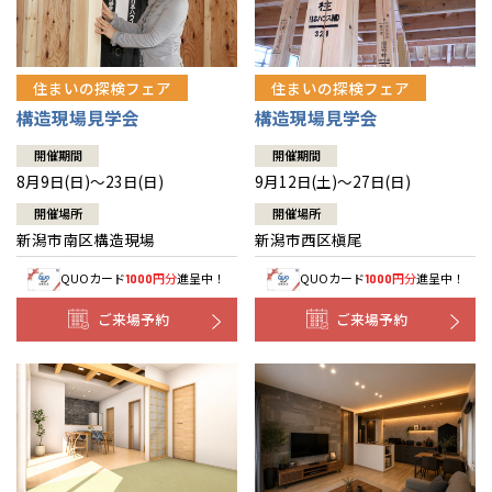
住まいの探検フェア
住まいの探検フェア
構造現場見学会
構造現場見学会
開催期間
開催期間
8月9日(日)～23日(日)
9月12日(土)～27日(日)
開催場所
開催場所
新潟市南区構造現場
新潟市西区槇尾
QUOカード
円分
進呈中！
QUOカード
円分
進呈中！
1000
1000
ご来場予約
ご来場予約