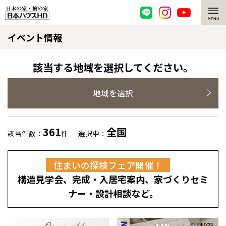
イベント情報
脱炭素・檜の家
環境にやさしい、脱炭素社会の住宅
選ばれる理由
該当する地域を選択してください。
檜・木造住宅
檜の魅力
地域を選択
耐震構造
檜の魅力 トップ
注文住宅
361
全国
該当件数：
件
選択中：
高耐久住宅
檜と日本人
注文住宅 トップ
施工事例
住まいの探検フェア開催！
高断熱・高気密の家
1000年を超えて生きる檜
グレートステージ
リフォーム
構造見学会、完成・入居宅案内、家づくりセミ
エネルギー自給自足
知られざる檜の効果・作用
クレステージ
リフォーム トップ
資産活用
ナー・設計相談など。
ZEH特集
檜の住まいデザイン
施工事例
リフォームメニュー
資産活用 トップ
買取サービス