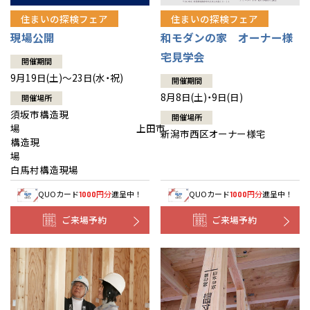
住まいの探検フェア
住まいの探検フェア
現場公開
和モダンの家 オーナー様
宅見学会
開催期間
9月19日(土)～23日(水・祝)
開催期間
8月8日(土)・9日(日)
開催場所
須坂市構造現
開催場所
場 上田市
新潟市西区オーナー様宅
構造現
場
白馬村構造現場
QUOカード
円分
進呈中！
QUOカード
円分
進呈中！
1000
1000
ご来場予約
ご来場予約