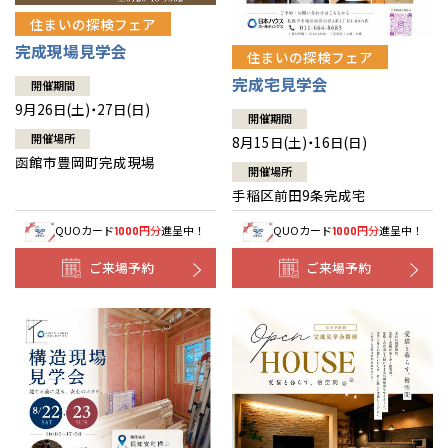
住まいの探検フェア
完成現場見学会
住まいの探検フェア
完成宅見学会
開催期間
9月26日(土)・27日(日)
開催期間
開催場所
8月15日(土)・16日(日)
函館市豊岡町完成現場
開催場所
手稲区前田9条完成宅
QUOカード
円分
進呈中！
QUOカード
円分
進呈中！
1000
1000
ご来場予約
ご来場予約
全国の展示場
お近くのイベント