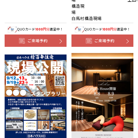
構造現
白馬村構造現場
QUOカード
円分
進呈中！
QUOカード
円分
進呈中！
1000
1000
ご来場予約
ご来場予約