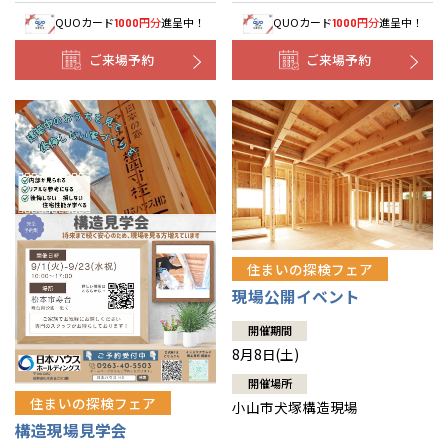
QUOカード
円分
進呈中！
QUOカード
円分
進呈中！
1000
1000
ご来場予約
ご来場予約
住まいの探検フェア
現場公開イベント
開催期間
8月8日(土)
開催場所
住まいの探検フェア
小山市犬塚構造現場
構造現場見学会