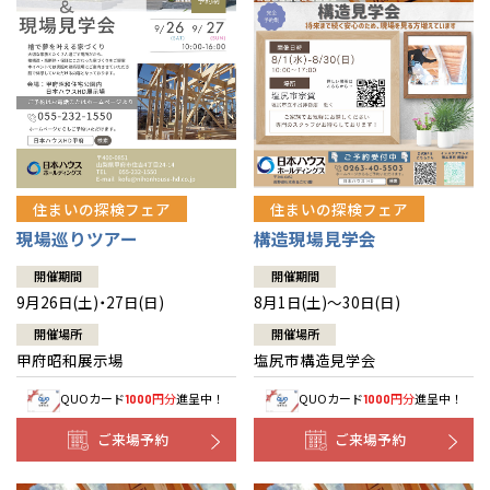
住まいの探検フェア
住まいの探検フェア
構造現場見学会
現場巡りツアー
開催期間
開催期間
8月1日(土)～30日(日)
9月26日(土)・27日(日)
開催場所
開催場所
塩尻市構造見学会
甲府昭和展示場
QUOカード
円分
進呈中！
QUOカード
円分
進呈中！
1000
1000
ご来場予約
ご来場予約