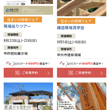
住まいの探検フェア
住まいの探検フェア
現場巡りツアー
構造現場見学会
開催期間
開催期間
8月22日(土)・23日(日)
9月5日(土)・6日(日)
開催場所
開催場所
甲府昭和展示場
甲州市建築現場
QUOカード
円分
進呈中！
QUOカード
円分
進呈中！
1000
1000
ご来場予約
ご来場予約