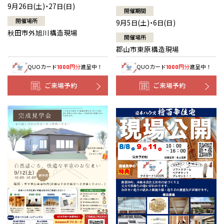
9月26日(土)・27日(日)
開催期間
開催場所
9月5日(土)・6日(日)
秋田市外旭川構造現場
開催場所
郡山市東原構造現場
QUOカード
円分
進呈中！
QUOカード
円分
進呈中！
1000
1000
ご来場予約
ご来場予約