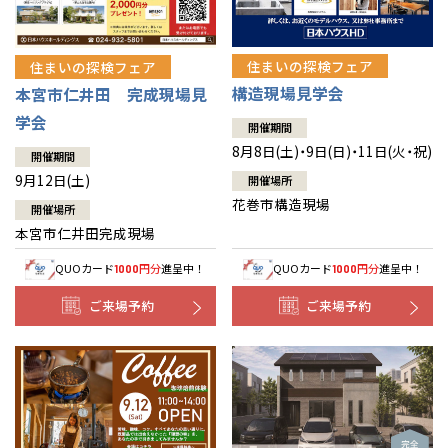
住まいの探検フェア
住まいの探検フェア
構造現場見学会
本宮市仁井田 完成現場見
学会
開催期間
8月8日(土)・9日(日)・11日(火・祝)
開催期間
9月12日(土)
開催場所
花巻市構造現場
開催場所
本宮市仁井田完成現場
QUOカード
円分
進呈中！
QUOカード
円分
進呈中！
1000
1000
ご来場予約
ご来場予約