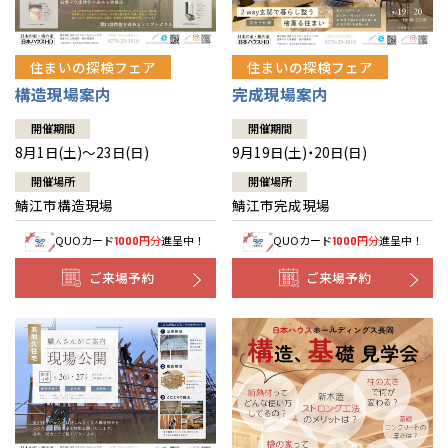
住まいの探検フェア
住まいの探検フェア
構造現場案内
完成現場案内
開催期間
開催期間
8月1日(土)～23日(日)
9月19日(土)・20日(日)
開催場所
開催場所
鯖江市構造現場
鯖江市完成現場
QUOカード
円分
進呈中！
QUOカード
円分
進呈中！
1000
1000
ご来場予約
ご来場予約