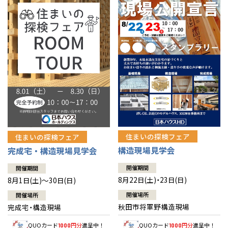
佐賀県
佐賀
栃木
奈良
愛媛
佐賀
※現住所のある都道府県以外の建築予定地の方でも
現住所の有るお近
茨城県
水戸
熊本県
熊本
くの展示場又は店舗にお問合せください。
移住の計画の方もご相談対
群馬
滋賀
鳥取
熊本
応します。お気軽にご相談ください。
栃木県
宇都宮
大分県
大分
小山
和歌山
島根
大分
宮崎県
宮崎
群馬県
群馬
伊勢崎
広島
宮崎
鹿児島県
鹿児島
山口
鹿児島
徳島
長崎
住まいの探検フェア
住まいの探検フェア
構造現場見学会
完成宅・構造現場見学会
高知
沖縄
開催期間
開催期間
8月22日(土)・23日(日)
8月1日(土)～30日(日)
開催場所
開催場所
秋田市将軍野構造現場
完成宅・構造現場
QUOカード
円分
進呈中！
QUOカード
円分
進呈中！
1000
1000