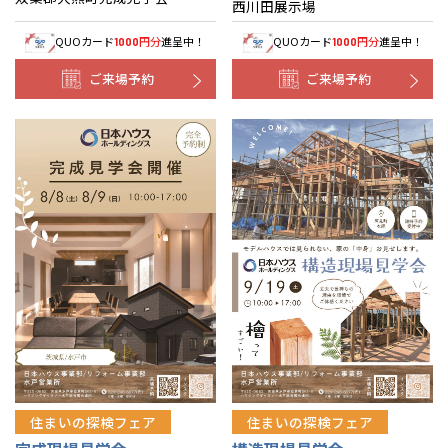
西川田展示場
QUOカード
円分
進呈中！
QUOカード
円分
進呈中！
1000
1000
ご来場予約
ご来場予約
住まいの探検フェア
住まいの探検フェア