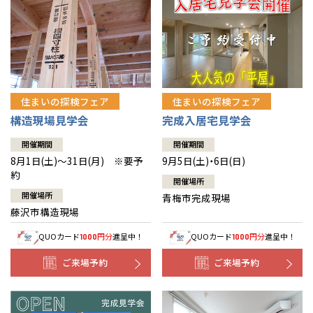
住まいの探検フェア
住まいの探検フェア
構造現場見学会
完成入居宅見学会
開催期間
開催期間
8月1日(土)～31日(月) ※要予
9月5日(土)・6日(日)
約
開催場所
開催場所
青梅市完成現場
藤沢市構造現場
QUOカード
円分
進呈中！
QUOカード
円分
進呈中！
1000
1000
ご来場予約
ご来場予約