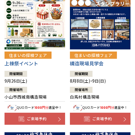
住まいの探検フェア
住まいの探検フェア
上棟祭イベント
構造現場見学会
開催期間
開催期間
9月26日(土)
8月8日(土)・9日(日)
開催場所
開催場所
小山市西城南構造現場
白馬村構造現場
QUOカード
円分
進呈中！
QUOカード
円分
進呈中！
1000
1000
ご来場予約
ご来場予約