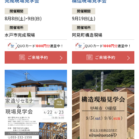
完成現場見学会
構造現場見学会
開催期間
開催期間
8月8日(土)・9日(日)
9月19日(土)
開催場所
開催場所
水戸市完成現場
阿見町構造現場
QUOカード
円分
進呈中！
QUOカード
円分
進呈中！
1000
1000
ご来場予約
ご来場予約