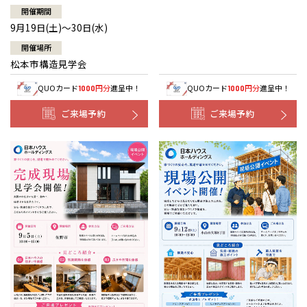
開催期間
9月19日(土)～30日(水)
開催場所
松本市構造見学会
QUOカード
円分
進呈中！
QUOカード
円分
進呈中！
1000
1000
ご来場予約
ご来場予約