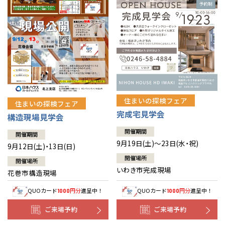
住まいの探検フェア
住まいの探検フェア
完成宅見学会
構造現場見学会
開催期間
開催期間
9月19日(土)～23日(水・祝)
9月12日(土)・13日(日)
開催場所
開催場所
いわき市完成現場
花巻市構造現場
QUOカード
円分
進呈中！
QUOカード
円分
進呈中！
1000
1000
ご来場予約
ご来場予約