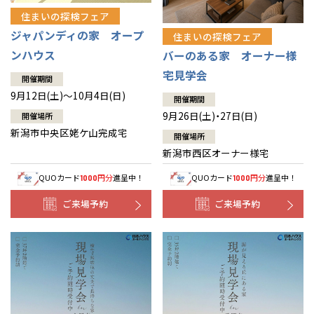
住まいの探検フェア
ジャパンディの家 オープ
住まいの探検フェア
ンハウス
バーのある家 オーナー様
宅見学会
開催期間
9月12日(土)～10月4日(日)
開催期間
9月26日(土)・27日(日)
開催場所
新潟市中央区姥ケ山完成宅
開催場所
新潟市西区オーナー様宅
QUOカード
円分
進呈中！
QUOカード
円分
進呈中！
1000
1000
ご来場予約
ご来場予約