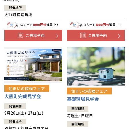
開催場所
大熊町構造現場
QUOカード
円分
進呈中！
QUOカード
円分
進呈中！
1000
1000
ご来場予約
ご来場予約
住まいの探検フェア
住まいの探検フェア
大熊町完成見学会
基礎現場見学会
開催期間
開催期間
9月26日(土)・27日(日)
毎週土・日曜日
開催場所
開催場所
双葉郡大熊町完成見学会