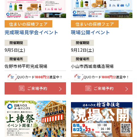
住まいの探検フェア
住まいの探検フェア
完成現場見学会イベント
現場公開イベント
開催期間
開催期間
9月5日(土)
9月12日(土)
開催場所
開催場所
佐野市柿平町完成現場
小山市西城南構造現場
QUOカード
円分
進呈中！
QUOカード
円分
進呈中！
1000
1000
ご来場予約
ご来場予約