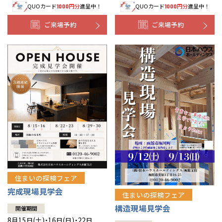
QUOカード
円分
進呈中！
QUOカード
円分
進呈中！
1000
1000
事業部紹介
ご来場予約
ご来場予約
IR情報
木材調達指針
グループ会社紹介
CMギャラリー
採用情報
住まいの探検フェア
完成現場見学会
住まいの探検フェア
構造現場見学会
開催期間
8月15日(土)・16日(日)・22日