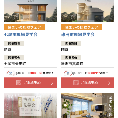
住まいの探検フェア
住まいの探検フェア
七尾市現場見学会
珠洲市現場見学会
開催期間
開催期間
随時
随時
開催場所
開催場所
七尾市矢田町
珠洲市真浦町
QUOカード
円分
進呈中！
QUOカード
円分
進呈中！
1000
1000
ご来場予約
ご来場予約