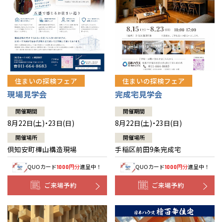
北海道
北海道
札幌
札幌
札幌
東北
東北
小樽
青森県
八戸
道央
青森
甲信越・北陸
甲信越・北陸
道央
苫小牧千歳
青森
小樽
新潟県
新潟
住まいの探検フェア
住まいの探検フェア
道北
秋田
新潟
関東
関東
秋田県
秋田
長岡
道北
旭川
現場見学会
完成宅見学会
東京都
世田谷
道南
岩手
山梨
東京
東海
東海
岩手県
盛岡
山梨県
甲府
開催期間
開催期間
道南
函館
八王子
北上
8月22日(土)・23日(日)
8月22日(土)・23日(日)
室蘭
愛知県
名古屋
道東
山形
長野
神奈川
愛知
近畿
近畿
長野県
長野
神奈川県
横浜
山形県
山形
開催場所
開催場所
豊橋
松本
道東
帯広
湘南
倶知安町樺山構造現場
手稲区前田9条完成宅
大阪府
大阪
釧路
宮城
富山
埼玉
岐阜
大阪
中国・四国
中国・四国
相模
宮城県
仙台
岐阜県
岐阜
富山県
富山
QUOカード
円分
進呈中！
QUOカード
円分
進呈中！
1000
1000
京都府
京都
埼玉県
埼玉
岡山県
岡山
福島県
郡山
福島
石川
千葉
静岡
京都
岡山
九州
九州
静岡県
静岡
石川県
金沢
ご来場予約
ご来場予約
所沢
福島
浜松
兵庫県
姫路
香川県
高松
いわき
福岡県
福岡
福井県
福井
福井
茨城
三重
兵庫
香川
福岡
千葉県
千葉
分譲マンション
会津
三重県
四日市
奈良県
奈良
柏
愛媛県
松山