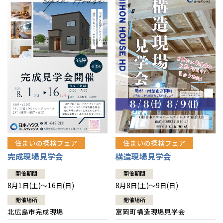
感謝訪問・長期保証
理想の木材「檜」
平屋の家
選ばれる理由
賃貸併用住宅のメリット
分譲住宅・土地
直営工事
外観・インテリア集
リフォームの流れ
安心のサポートシステム
分譲マンション
1メーターモジュール
WEB住宅展示場
介護保険利用で快適リフォーム
商品紹介
分譲マンション トップ
トランクルーム
冷暖房標準装備
暮らし方提案
展示場案内
ワザックとは
会社情報
24時間対応コールセンター
住まいのコラム
高い信頼性
会社情報 トップ
お問い合わせ
デザイン賞各種受賞
住まいのお手入れ集
安心の管理体制
住まいの探検フェア
住まいの探検フェア
ニュースリリース
会員サイト
完成現場見学会
構造現場見学会
セントラルヒーティング
ギャラリー
代表ごあいさつ
開催期間
開催期間
8月1日(土)～16日(日)
8月8日(土)～9日(日)
企業理念
開催場所
開催場所
北広島市完成現場
富岡町構造現場見学会
会社概要