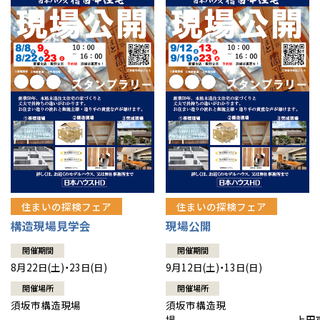
住まいの探検フェア
住まいの探検フェア
構造現場見学会
現場公開
開催期間
開催期間
8月22日(土)・23日(日)
9月12日(土)・13日(日)
開催場所
開催場所
須坂市構造現場
須坂市構造現
場 上田