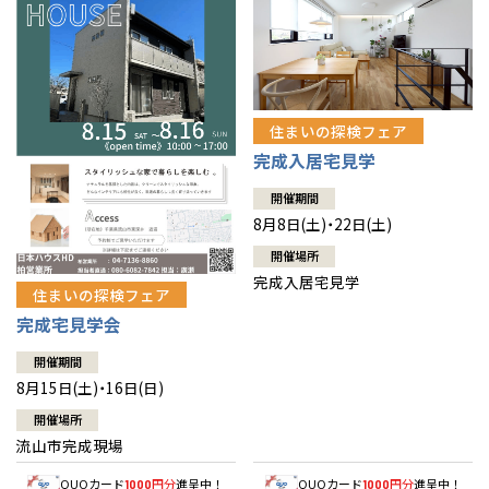
住まいの探検フェア
完成入居宅見学
開催期間
8月8日(土)・22日(土)
開催場所
完成入居宅見学
住まいの探検フェア
完成宅見学会
開催期間
8月15日(土)・16日(日)
開催場所
流山市完成現場
QUOカード
円分
進呈中！
QUOカード
円分
進呈中！
1000
1000