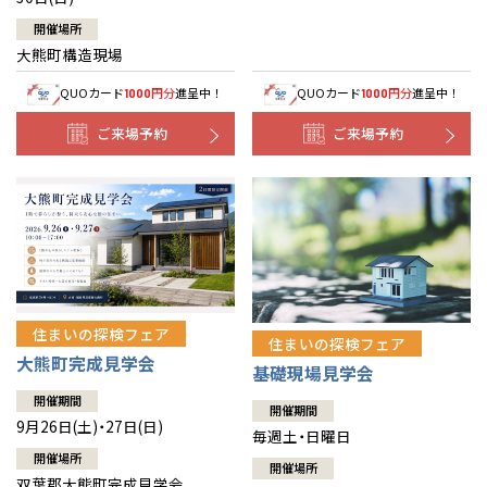
開催場所
大熊町構造現場
QUOカード
円分
進呈中！
QUOカード
円分
進呈中！
1000
1000
ご来場予約
ご来場予約
住まいの探検フェア
住まいの探検フェア
大熊町完成見学会
基礎現場見学会
開催期間
開催期間
9月26日(土)・27日(日)
毎週土・日曜日
開催場所
開催場所
双葉郡大熊町完成見学会