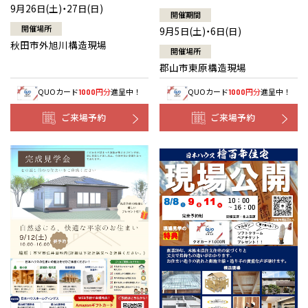
9月26日(土)・27日(日)
開催期間
開催場所
9月5日(土)・6日(日)
秋田市外旭川構造現場
開催場所
郡山市東原構造現場
QUOカード
円分
進呈中！
QUOカード
円分
進呈中！
1000
1000
ご来場予約
ご来場予約