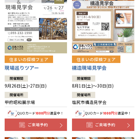
住まいの探検フェア
住まいの探検フェア
構造現場見学会
現場巡りツアー
開催期間
開催期間
8月1日(土)～30日(日)
9月26日(土)・27日(日)
開催場所
開催場所
塩尻市構造見学会
甲府昭和展示場
QUOカード
円分
進呈中！
QUOカード
円分
進呈中！
1000
1000
ご来場予約
ご来場予約