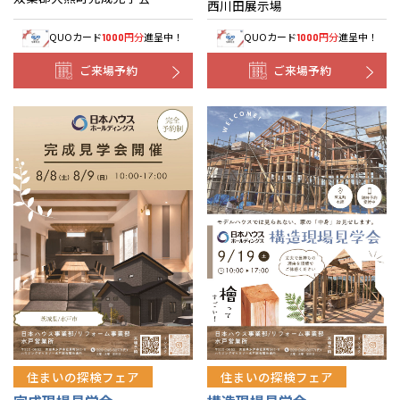
西川田展示場
QUOカード
円分
進呈中！
QUOカード
円分
進呈中！
1000
1000
ご来場予約
ご来場予約
住まいの探検フェア
住まいの探検フェア