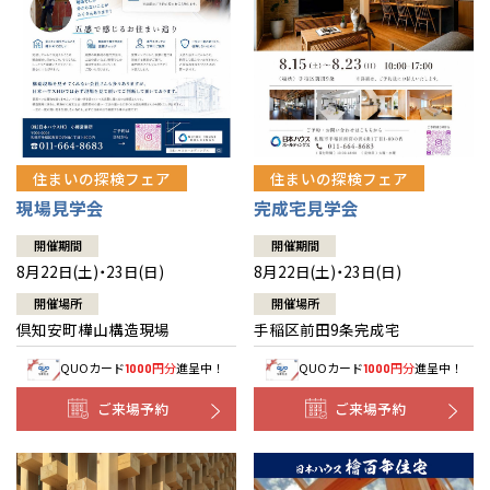
北海道
北海道
札幌
札幌
札幌
東北
東北
小樽
青森県
八戸
道央
青森
甲信越・北陸
甲信越・北陸
道央
苫小牧千歳
青森
小樽
新潟県
新潟
住まいの探検フェア
住まいの探検フェア
道北
秋田
新潟
関東
関東
秋田県
秋田
長岡
道北
旭川
現場見学会
完成宅見学会
東京都
世田谷
道南
岩手
山梨
東京
東海
東海
岩手県
盛岡
山梨県
甲府
開催期間
開催期間
道南
函館
八王子
北上
8月22日(土)・23日(日)
8月22日(土)・23日(日)
室蘭
愛知県
名古屋
道東
山形
長野
神奈川
愛知
近畿
近畿
長野県
長野
神奈川県
横浜
山形県
山形
開催場所
開催場所
豊橋
松本
道東
帯広
湘南
倶知安町樺山構造現場
手稲区前田9条完成宅
大阪府
大阪
釧路
宮城
富山
埼玉
岐阜
大阪
中国・四国
中国・四国
相模
宮城県
仙台
岐阜県
岐阜
富山県
富山
QUOカード
円分
進呈中！
QUOカード
円分
進呈中！
1000
1000
京都府
京都
埼玉県
埼玉
岡山県
岡山
福島県
郡山
福島
石川
千葉
静岡
京都
岡山
九州
九州
静岡県
静岡
石川県
金沢
ご来場予約
ご来場予約
所沢
福島
浜松
兵庫県
姫路
香川県
高松
いわき
福岡県
福岡
福井県
福井
福井
茨城
三重
兵庫
香川
福岡
千葉県
千葉
分譲マンション
会津
三重県
四日市
奈良県
奈良
柏
愛媛県
松山