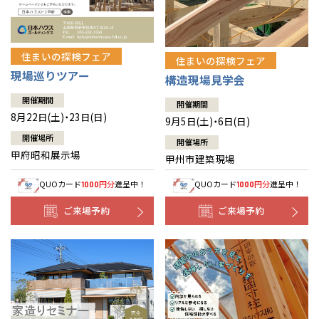
住まいの探検フェア
住まいの探検フェア
現場巡りツアー
構造現場見学会
開催期間
開催期間
8月22日(土)・23日(日)
9月5日(土)・6日(日)
開催場所
開催場所
甲府昭和展示場
甲州市建築現場
QUOカード
円分
進呈中！
QUOカード
円分
進呈中！
1000
1000
ご来場予約
ご来場予約