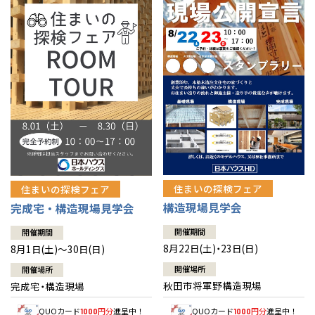
佐賀県
佐賀
栃木
奈良
愛媛
佐賀
※現住所のある都道府県以外の建築予定地の方でも
現住所の有るお近
茨城県
水戸
熊本県
熊本
くの展示場又は店舗にお問合せください。
移住の計画の方もご相談対
群馬
滋賀
鳥取
熊本
応します。お気軽にご相談ください。
栃木県
宇都宮
大分県
大分
小山
和歌山
島根
大分
宮崎県
宮崎
群馬県
群馬
伊勢崎
広島
宮崎
鹿児島県
鹿児島
山口
鹿児島
徳島
長崎
住まいの探検フェア
住まいの探検フェア
構造現場見学会
完成宅・構造現場見学会
高知
沖縄
開催期間
開催期間
8月22日(土)・23日(日)
8月1日(土)～30日(日)
開催場所
開催場所
秋田市将軍野構造現場
完成宅・構造現場
QUOカード
円分
進呈中！
QUOカード
円分
進呈中！
1000
1000