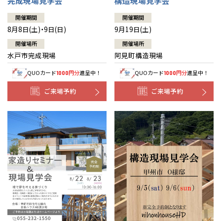
完成現場見学会
構造現場見学会
開催期間
開催期間
8月8日(土)・9日(日)
9月19日(土)
開催場所
開催場所
水戸市完成現場
阿見町構造現場
QUOカード
円分
進呈中！
QUOカード
円分
進呈中！
1000
1000
ご来場予約
ご来場予約