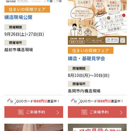
住まいの探検フェア
構造現場公開
開催期間
9月26日(土)・27日(日)
開催場所
越前市構造現場
住まいの探検フェア
構造・基礎見学会
開催期間
8月10日(月)～30日(日)
開催場所
長岡市内構造現場
QUOカード
円分
進呈中！
QUOカード
円分
進呈中！
1000
1000
ご来場予約
ご来場予約