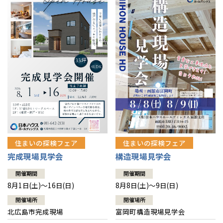
感謝訪問・長期保証
理想の木材「檜」
平屋の家
選ばれる理由
賃貸併用住宅のメリット
分譲住宅・土地
直営工事
外観・インテリア集
リフォームの流れ
安心のサポートシステム
分譲マンション
1メーターモジュール
WEB住宅展示場
介護保険利用で快適リフォーム
商品紹介
分譲マンション トップ
トランクルーム
冷暖房標準装備
暮らし方提案
展示場案内
ワザックとは
会社情報
24時間対応コールセンター
住まいのコラム
高い信頼性
会社情報 トップ
お問い合わせ
デザイン賞各種受賞
住まいのお手入れ集
安心の管理体制
住まいの探検フェア
住まいの探検フェア
ニュースリリース
会員サイト
完成現場見学会
構造現場見学会
セントラルヒーティング
ギャラリー
代表ごあいさつ
開催期間
開催期間
8月1日(土)～16日(日)
8月8日(土)～9日(日)
企業理念
開催場所
開催場所
北広島市完成現場
富岡町構造現場見学会
会社概要