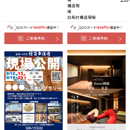
構造現
白馬村構造現場
QUOカード
円分
進呈中！
QUOカード
円分
進呈中！
1000
1000
ご来場予約
ご来場予約