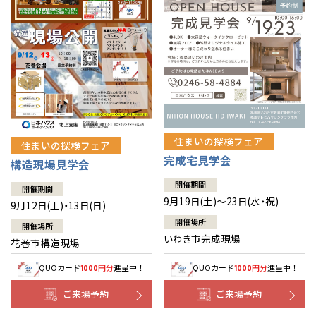
住まいの探検フェア
住まいの探検フェア
完成宅見学会
構造現場見学会
開催期間
開催期間
9月19日(土)～23日(水・祝)
9月12日(土)・13日(日)
開催場所
開催場所
いわき市完成現場
花巻市構造現場
QUOカード
円分
進呈中！
QUOカード
円分
進呈中！
1000
1000
ご来場予約
ご来場予約