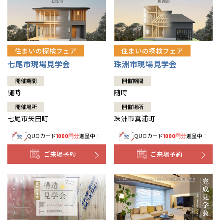
住まいの探検フェア
住まいの探検フェア
七尾市現場見学会
珠洲市現場見学会
開催期間
開催期間
随時
随時
開催場所
開催場所
七尾市矢田町
珠洲市真浦町
QUOカード
円分
進呈中！
QUOカード
円分
進呈中！
1000
1000
ご来場予約
ご来場予約