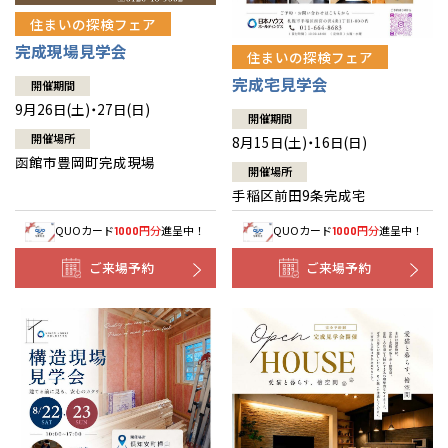
住まいの探検フェア
完成現場見学会
住まいの探検フェア
完成宅見学会
開催期間
9月26日(土)・27日(日)
開催期間
開催場所
8月15日(土)・16日(日)
函館市豊岡町完成現場
開催場所
手稲区前田9条完成宅
QUOカード
円分
進呈中！
QUOカード
円分
進呈中！
1000
1000
ご来場予約
ご来場予約
全国の展示場
お近くのイベント