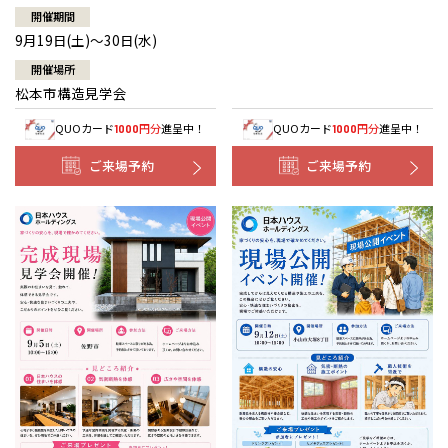
開催期間
9月19日(土)～30日(水)
開催場所
松本市構造見学会
QUOカード
円分
進呈中！
QUOカード
円分
進呈中！
1000
1000
ご来場予約
ご来場予約