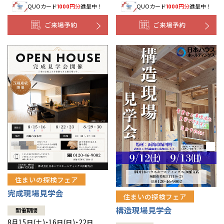
QUOカード
円分
進呈中！
QUOカード
円分
進呈中！
1000
1000
事業部紹介
ご来場予約
ご来場予約
IR情報
木材調達指針
グループ会社紹介
CMギャラリー
採用情報
住まいの探検フェア
完成現場見学会
住まいの探検フェア
構造現場見学会
開催期間
8月15日(土)・16日(日)・22日