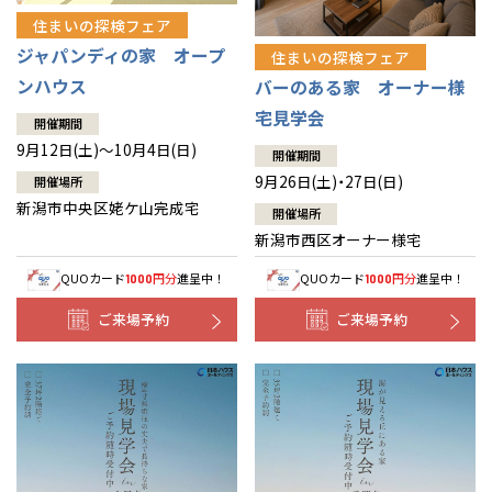
住まいの探検フェア
ジャパンディの家 オープ
住まいの探検フェア
ンハウス
バーのある家 オーナー様
宅見学会
開催期間
9月12日(土)～10月4日(日)
開催期間
9月26日(土)・27日(日)
開催場所
新潟市中央区姥ケ山完成宅
開催場所
新潟市西区オーナー様宅
QUOカード
円分
進呈中！
QUOカード
円分
進呈中！
1000
1000
ご来場予約
ご来場予約