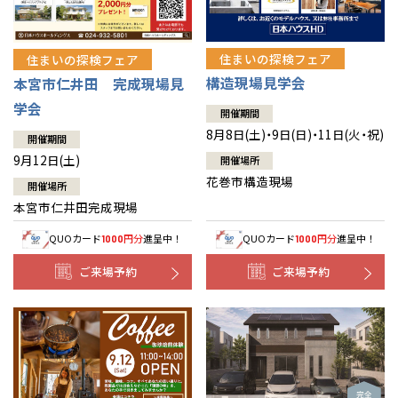
住まいの探検フェア
住まいの探検フェア
構造現場見学会
本宮市仁井田 完成現場見
学会
開催期間
8月8日(土)・9日(日)・11日(火・祝)
開催期間
9月12日(土)
開催場所
花巻市構造現場
開催場所
本宮市仁井田完成現場
QUOカード
円分
進呈中！
QUOカード
円分
進呈中！
1000
1000
ご来場予約
ご来場予約