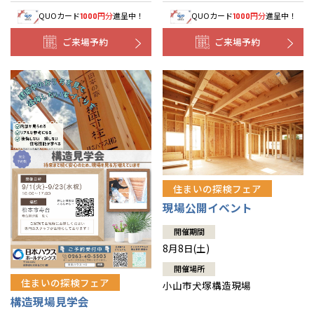
QUOカード
円分
進呈中！
QUOカード
円分
進呈中！
1000
1000
ご来場予約
ご来場予約
住まいの探検フェア
現場公開イベント
開催期間
8月8日(土)
開催場所
住まいの探検フェア
小山市犬塚構造現場
構造現場見学会