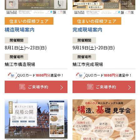
住まいの探検フェア
住まいの探検フェア
構造現場案内
完成現場案内
開催期間
開催期間
8月1日(土)～23日(日)
9月19日(土)・20日(日)
開催場所
開催場所
鯖江市構造現場
鯖江市完成現場
QUOカード
円分
進呈中！
QUOカード
円分
進呈中！
1000
1000
ご来場予約
ご来場予約