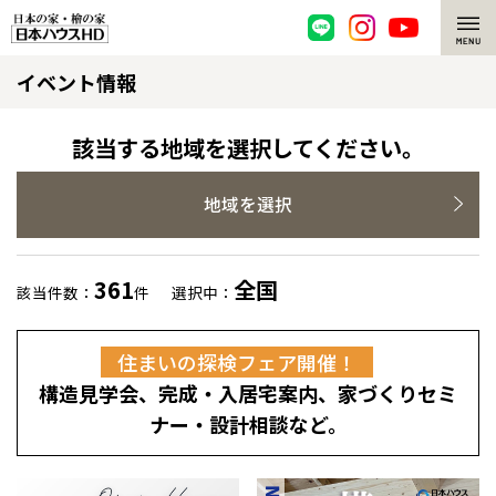
イベント情報
脱炭素・檜の家
環境にやさしい、脱炭素社会の住宅
選ばれる理由
該当する地域を選択してください。
檜・木造住宅
檜の魅力
地域を選択
耐震構造
檜の魅力 トップ
注文住宅
361
全国
該当件数：
件
選択中：
高耐久住宅
檜と日本人
注文住宅 トップ
施工事例
住まいの探検フェア開催！
高断熱・高気密の家
1000年を超えて生きる檜
グレートステージ
リフォーム
構造見学会、完成・入居宅案内、家づくりセミ
エネルギー自給自足
知られざる檜の効果・作用
クレステージ
リフォーム トップ
資産活用
ナー・設計相談など。
ZEH特集
檜の住まいデザイン
施工事例
リフォームメニュー
資産活用 トップ
買取サービス