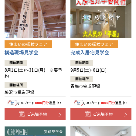
住まいの探検フェア
住まいの探検フェア
構造現場見学会
完成入居宅見学会
開催期間
開催期間
8月1日(土)～31日(月) ※要予
9月5日(土)・6日(日)
約
開催場所
開催場所
青梅市完成現場
藤沢市構造現場
QUOカード
円分
進呈中！
QUOカード
円分
進呈中！
1000
1000
ご来場予約
ご来場予約