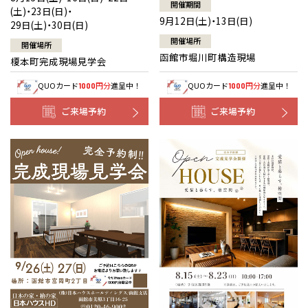
開催期間
(土)・23日(日)・
9月12日(土)・13日(日)
29日(土)・30日(日)
開催場所
開催場所
函館市堀川町構造現場
榎本町完成現場見学会
QUOカード
円分
進呈中！
QUOカード
円分
進呈中！
1000
1000
ご来場予約
ご来場予約