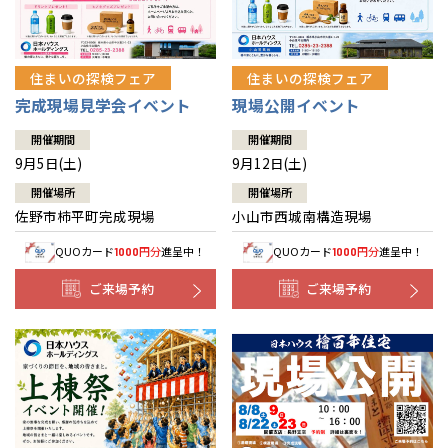
住まいの探検フェア
住まいの探検フェア
完成現場見学会イベント
現場公開イベント
開催期間
開催期間
9月5日(土)
9月12日(土)
開催場所
開催場所
佐野市柿平町完成現場
小山市西城南構造現場
QUOカード
円分
進呈中！
QUOカード
円分
進呈中！
1000
1000
ご来場予約
ご来場予約