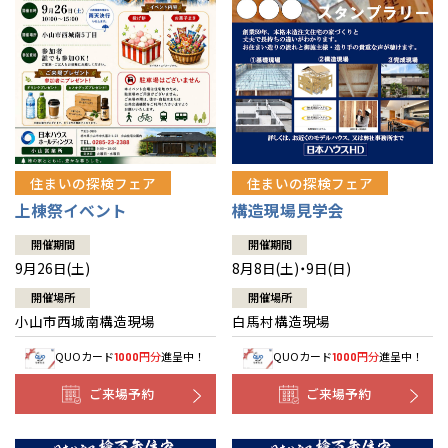
住まいの探検フェア
住まいの探検フェア
上棟祭イベント
構造現場見学会
開催期間
開催期間
9月26日(土)
8月8日(土)・9日(日)
開催場所
開催場所
小山市西城南構造現場
白馬村構造現場
QUOカード
円分
進呈中！
QUOカード
円分
進呈中！
1000
1000
ご来場予約
ご来場予約