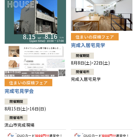
住まいの探検フェア
完成入居宅見学
開催期間
8月8日(土)・22日(土)
開催場所
完成入居宅見学
住まいの探検フェア
完成宅見学会
開催期間
8月15日(土)・16日(日)
開催場所
流山市完成現場
QUOカード
円分
進呈中！
QUOカード
円分
進呈中！
1000
1000