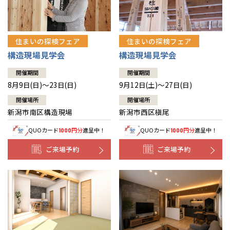
住まいの探検フェア
住まいの探検フェア
構造現場見学会
構造現場見学会
開催期間
開催期間
8月9日(日)～23日(日)
9月12日(土)～27日(日)
開催場所
開催場所
新潟市南区構造現場
新潟市西区槇尾
QUOカード
円分
進呈中！
QUOカード
円分
進呈中！
1000
1000
ご来場予約
ご来場予約