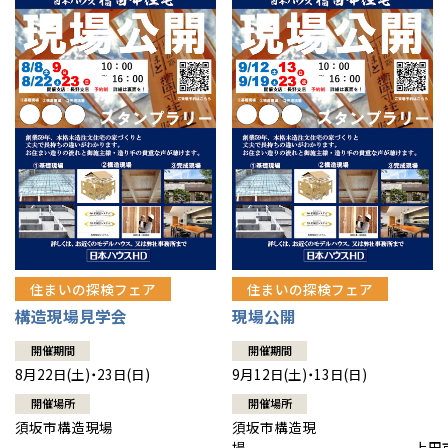
住まいの探検フェア
住まいの探検フェア
構造現場見学会
現場公開
開催期間
開催期間
8月22日(土)・23日(日)
9月12日(土)・13日(日)
開催場所
開催場所
須坂市構造現場
須坂市構造現
場 上田