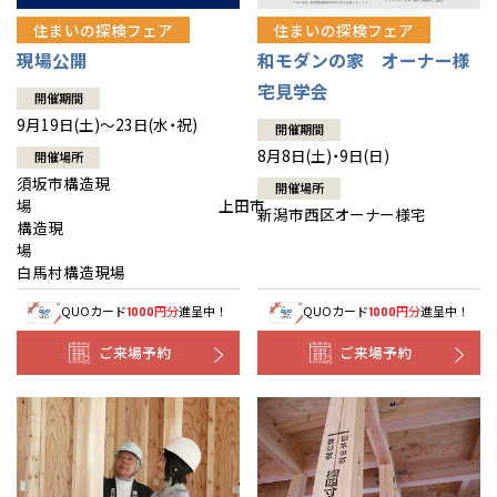
住まいの探検フェア
住まいの探検フェア
現場公開
和モダンの家 オーナー様
宅見学会
開催期間
9月19日(土)～23日(水・祝)
開催期間
8月8日(土)・9日(日)
開催場所
須坂市構造現
開催場所
場 上田市
新潟市西区オーナー様宅
構造現
場
白馬村構造現場
QUOカード
円分
進呈中！
QUOカード
円分
進呈中！
1000
1000
ご来場予約
ご来場予約