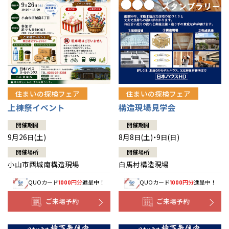
住まいの探検フェア
住まいの探検フェア
上棟祭イベント
構造現場見学会
開催期間
開催期間
9月26日(土)
8月8日(土)・9日(日)
開催場所
開催場所
小山市西城南構造現場
白馬村構造現場
QUOカード
円分
進呈中！
QUOカード
円分
進呈中！
1000
1000
ご来場予約
ご来場予約