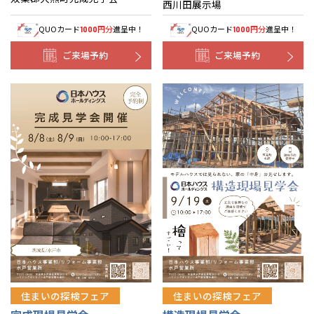
西川田展示場
QUOカード
円分
進呈中！
QUOカード
円分
進呈中！
1000
1000
ご来場予約
ご来場予約
住まいの探検フェア
住まいの探検フェア