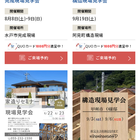
完成現場見学会
構造現場見学会
開催期間
開催期間
8月8日(土)・9日(日)
9月19日(土)
開催場所
開催場所
水戸市完成現場
阿見町構造現場
QUOカード
円分
進呈中！
QUOカード
円分
進呈中！
1000
1000
ご来場予約
ご来場予約