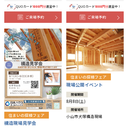
QUOカード
円分
進呈中！
QUOカード
円分
進呈中！
1000
1000
ご来場予約
ご来場予約
住まいの探検フェア
現場公開イベント
開催期間
8月8日(土)
開催場所
住まいの探検フェア
小山市犬塚構造現場
構造現場見学会