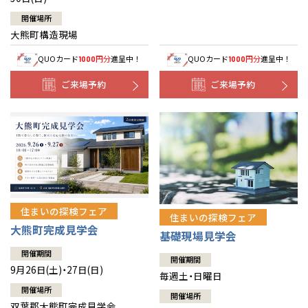
開催場所
大熊町構造現場
QUOカード
円分
進呈中！
QUOカード
円分
進呈中！
1000
1000
ご来場予約
ご来場予約
住まいの探検フェア
住まいの探検フェア
大熊町完成見学会
基礎現場見学会
開催期間
開催期間
9月26日(土)・27日(日)
毎週土・日曜日
開催場所
開催場所
双葉郡大熊町完成見学会