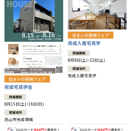
住まいの探検フェア
完成入居宅見学
開催期間
8月8日(土)・22日(土)
開催場所
完成入居宅見学
住まいの探検フェア
完成宅見学会
開催期間
8月15日(土)・16日(日)
開催場所
流山市完成現場
QUOカード
円分
進呈中！
QUOカード
円分
進呈中！
1000
1000