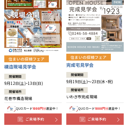
住まいの探検フェア
住まいの探検フェア
完成宅見学会
構造現場見学会
開催期間
開催期間
9月19日(土)～23日(水・祝)
9月12日(土)・13日(日)
開催場所
開催場所
いわき市完成現場
花巻市構造現場
QUOカード
円分
進呈中！
QUOカード
円分
進呈中！
1000
1000
ご来場予約
ご来場予約