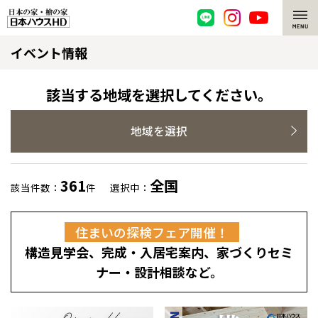
イベント情報
脱炭素・檜の家
環境にやさしい、脱炭素社会の住宅
選ばれる理由
該当する地域を選択してください。
檜・木造住宅
檜の魅力
地域を選択
耐震構造
檜の魅力 トップ
注文住宅
361
全国
該当件数：
件
選択中：
高耐久住宅
檜と日本人
注文住宅 トップ
施工事例
住まいの探検フェア開催！
高断熱・高気密の家
1000年を超えて生きる檜
グレートステージ
リフォーム
構造見学会、完成・入居宅案内、家づくりセミ
エネルギー自給自足
知られざる檜の効果・作用
クレステージ
リフォーム トップ
資産活用
ナー・設計相談など。
ZEH特集
檜の住まいデザイン
施工事例
リフォームメニュー
資産活用 トップ
買取サービス