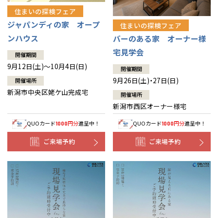
住まいの探検フェア
ジャパンディの家 オープ
住まいの探検フェア
ンハウス
バーのある家 オーナー様
宅見学会
開催期間
9月12日(土)～10月4日(日)
開催期間
9月26日(土)・27日(日)
開催場所
新潟市中央区姥ケ山完成宅
開催場所
新潟市西区オーナー様宅
QUOカード
円分
進呈中！
QUOカード
円分
進呈中！
1000
1000
ご来場予約
ご来場予約