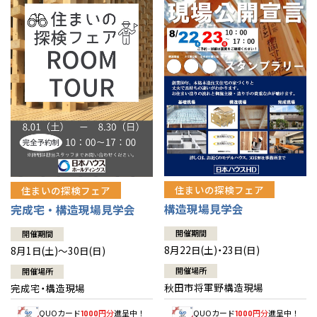
佐賀県
佐賀
栃木
奈良
愛媛
佐賀
※現住所のある都道府県以外の建築予定地の方でも
現住所の有るお近
茨城県
水戸
熊本県
熊本
くの展示場又は店舗にお問合せください。
移住の計画の方もご相談対
群馬
滋賀
鳥取
熊本
応します。お気軽にご相談ください。
栃木県
宇都宮
大分県
大分
小山
和歌山
島根
大分
宮崎県
宮崎
群馬県
群馬
伊勢崎
広島
宮崎
鹿児島県
鹿児島
山口
鹿児島
徳島
長崎
住まいの探検フェア
住まいの探検フェア
構造現場見学会
完成宅・構造現場見学会
高知
沖縄
開催期間
開催期間
8月22日(土)・23日(日)
8月1日(土)～30日(日)
開催場所
開催場所
秋田市将軍野構造現場
完成宅・構造現場
QUOカード
円分
進呈中！
QUOカード
円分
進呈中！
1000
1000