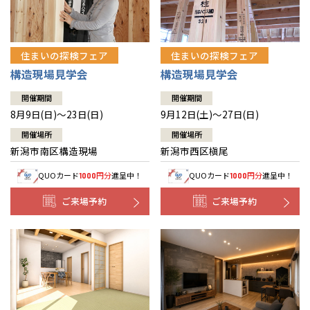
住まいの探検フェア
住まいの探検フェア
構造現場見学会
構造現場見学会
開催期間
開催期間
8月9日(日)～23日(日)
9月12日(土)～27日(日)
開催場所
開催場所
新潟市南区構造現場
新潟市西区槇尾
QUOカード
円分
進呈中！
QUOカード
円分
進呈中！
1000
1000
ご来場予約
ご来場予約