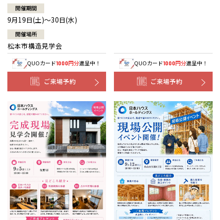
開催期間
9月19日(土)～30日(水)
開催場所
松本市構造見学会
QUOカード
円分
進呈中！
QUOカード
円分
進呈中！
1000
1000
ご来場予約
ご来場予約