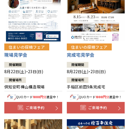
北海道
北海道
札幌
札幌
札幌
東北
東北
小樽
青森県
八戸
道央
青森
甲信越・北陸
甲信越・北陸
道央
苫小牧千歳
青森
小樽
新潟県
新潟
住まいの探検フェア
住まいの探検フェア
道北
秋田
新潟
関東
関東
秋田県
秋田
長岡
道北
旭川
現場見学会
完成宅見学会
東京都
世田谷
道南
岩手
山梨
東京
東海
東海
岩手県
盛岡
山梨県
甲府
開催期間
開催期間
道南
函館
八王子
北上
8月22日(土)・23日(日)
8月22日(土)・23日(日)
室蘭
愛知県
名古屋
道東
山形
長野
神奈川
愛知
近畿
近畿
長野県
長野
神奈川県
横浜
山形県
山形
開催場所
開催場所
豊橋
松本
道東
帯広
湘南
倶知安町樺山構造現場
手稲区前田9条完成宅
大阪府
大阪
釧路
宮城
富山
埼玉
岐阜
大阪
中国・四国
中国・四国
相模
宮城県
仙台
岐阜県
岐阜
富山県
富山
QUOカード
円分
進呈中！
QUOカード
円分
進呈中！
1000
1000
京都府
京都
埼玉県
埼玉
岡山県
岡山
福島県
郡山
福島
石川
千葉
静岡
京都
岡山
九州
九州
静岡県
静岡
石川県
金沢
ご来場予約
ご来場予約
所沢
福島
浜松
兵庫県
姫路
香川県
高松
いわき
福岡県
福岡
福井県
福井
福井
茨城
三重
兵庫
香川
福岡
千葉県
千葉
分譲マンション
会津
三重県
四日市
奈良県
奈良
柏
愛媛県
松山