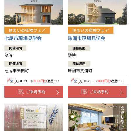
住まいの探検フェア
住まいの探検フェア
七尾市現場見学会
珠洲市現場見学会
開催期間
開催期間
随時
随時
開催場所
開催場所
七尾市矢田町
珠洲市真浦町
QUOカード
円分
進呈中！
QUOカード
円分
進呈中！
1000
1000
ご来場予約
ご来場予約