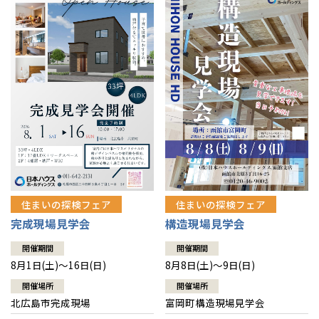
感謝訪問・長期保証
理想の木材「檜」
平屋の家
選ばれる理由
賃貸併用住宅のメリット
分譲住宅・土地
直営工事
外観・インテリア集
リフォームの流れ
安心のサポートシステム
分譲マンション
1メーターモジュール
WEB住宅展示場
介護保険利用で快適リフォーム
商品紹介
分譲マンション トップ
トランクルーム
冷暖房標準装備
暮らし方提案
展示場案内
ワザックとは
会社情報
24時間対応コールセンター
住まいのコラム
高い信頼性
会社情報 トップ
お問い合わせ
デザイン賞各種受賞
住まいのお手入れ集
安心の管理体制
住まいの探検フェア
住まいの探検フェア
ニュースリリース
会員サイト
完成現場見学会
構造現場見学会
セントラルヒーティング
ギャラリー
代表ごあいさつ
開催期間
開催期間
8月1日(土)～16日(日)
8月8日(土)～9日(日)
企業理念
開催場所
開催場所
北広島市完成現場
富岡町構造現場見学会
会社概要