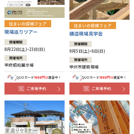
住まいの探検フェア
住まいの探検フェア
現場巡りツアー
構造現場見学会
開催期間
開催期間
8月22日(土)・23日(日)
9月5日(土)・6日(日)
開催場所
開催場所
甲府昭和展示場
甲州市建築現場
QUOカード
円分
進呈中！
QUOカード
円分
進呈中！
1000
1000
ご来場予約
ご来場予約