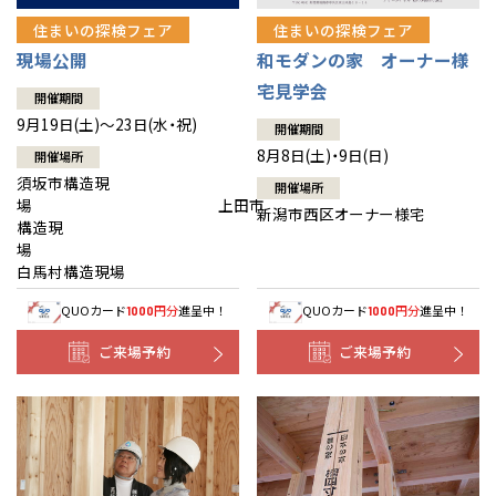
住まいの探検フェア
住まいの探検フェア
現場公開
和モダンの家 オーナー様
宅見学会
開催期間
9月19日(土)～23日(水・祝)
開催期間
8月8日(土)・9日(日)
開催場所
須坂市構造現
開催場所
場 上田市
新潟市西区オーナー様宅
構造現
場
白馬村構造現場
QUOカード
円分
進呈中！
QUOカード
円分
進呈中！
1000
1000
ご来場予約
ご来場予約