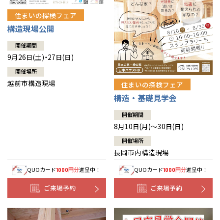
住まいの探検フェア
構造現場公開
開催期間
9月26日(土)・27日(日)
開催場所
越前市構造現場
住まいの探検フェア
構造・基礎見学会
開催期間
8月10日(月)～30日(日)
開催場所
長岡市内構造現場
QUOカード
円分
進呈中！
QUOカード
円分
進呈中！
1000
1000
ご来場予約
ご来場予約