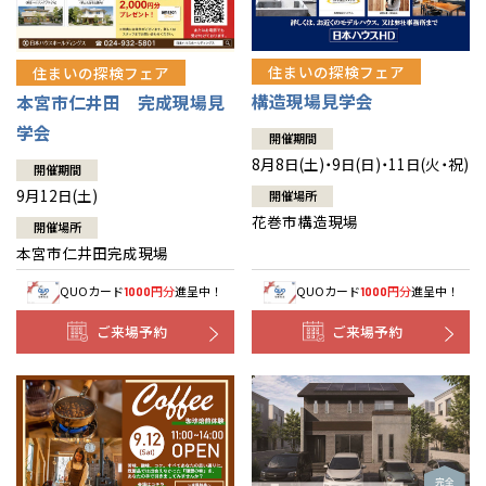
住まいの探検フェア
住まいの探検フェア
構造現場見学会
本宮市仁井田 完成現場見
学会
開催期間
8月8日(土)・9日(日)・11日(火・祝)
開催期間
9月12日(土)
開催場所
花巻市構造現場
開催場所
本宮市仁井田完成現場
QUOカード
円分
進呈中！
QUOカード
円分
進呈中！
1000
1000
ご来場予約
ご来場予約