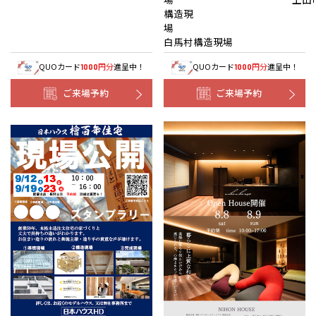
構造現
白馬村構造現場
QUOカード
円分
進呈中！
QUOカード
円分
進呈中！
1000
1000
ご来場予約
ご来場予約