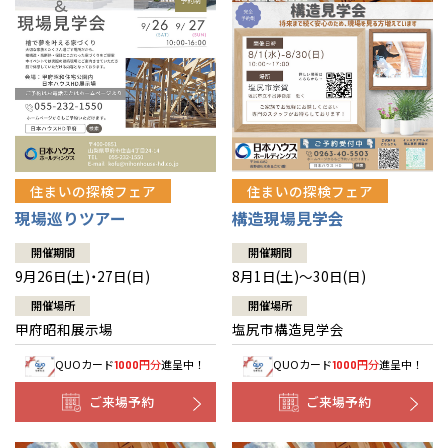
住まいの探検フェア
住まいの探検フェア
構造現場見学会
現場巡りツアー
開催期間
開催期間
8月1日(土)～30日(日)
9月26日(土)・27日(日)
開催場所
開催場所
塩尻市構造見学会
甲府昭和展示場
QUOカード
円分
進呈中！
QUOカード
円分
進呈中！
1000
1000
ご来場予約
ご来場予約