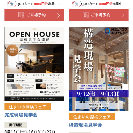
QUOカード
円分
進呈中！
QUOカード
円分
進呈中！
1000
1000
事業部紹介
ご来場予約
ご来場予約
IR情報
木材調達指針
グループ会社紹介
CMギャラリー
採用情報
住まいの探検フェア
完成現場見学会
住まいの探検フェア
構造現場見学会
開催期間
8月15日(土)・16日(日)・22日