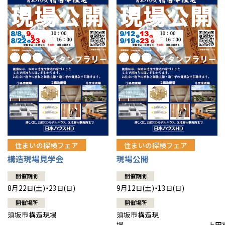
住まいの探検フェア
住まいの探検フェア
構造現場見学会
現場公開
開催期間
開催期間
8月22日(土)・23日(日)
9月12日(土)・13日(日)
開催場所
開催場所
須坂市構造現場
須坂市構造現
場 上田