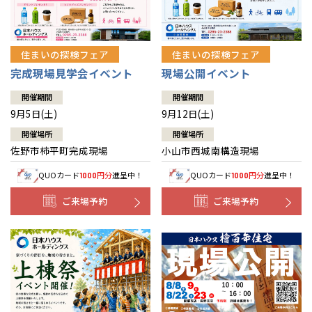
住まいの探検フェア
住まいの探検フェア
完成現場見学会イベント
現場公開イベント
開催期間
開催期間
9月5日(土)
9月12日(土)
開催場所
開催場所
佐野市柿平町完成現場
小山市西城南構造現場
QUOカード
円分
進呈中！
QUOカード
円分
進呈中！
1000
1000
ご来場予約
ご来場予約