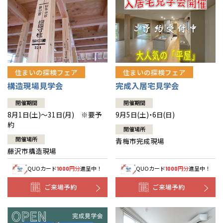
住まいの探検フェア
住まいの探検フェア
構造現場見学会
完成入居宅見学会
開催期間
開催期間
8月1日(土)～31日(月) ※要予
9月5日(土)・6日(日)
約
開催場所
開催場所
青梅市完成現場
藤沢市構造現場
QUOカード
円分
進呈中！
QUOカード
円分
進呈中！
1000
1000
ご来場予約
ご来場予約