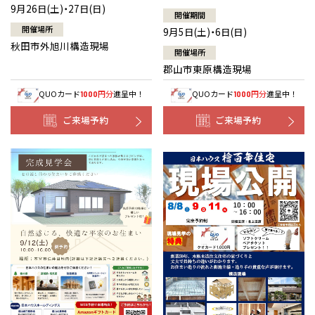
9月26日(土)・27日(日)
開催期間
開催場所
9月5日(土)・6日(日)
秋田市外旭川構造現場
開催場所
郡山市東原構造現場
QUOカード
円分
進呈中！
QUOカード
円分
進呈中！
1000
1000
ご来場予約
ご来場予約