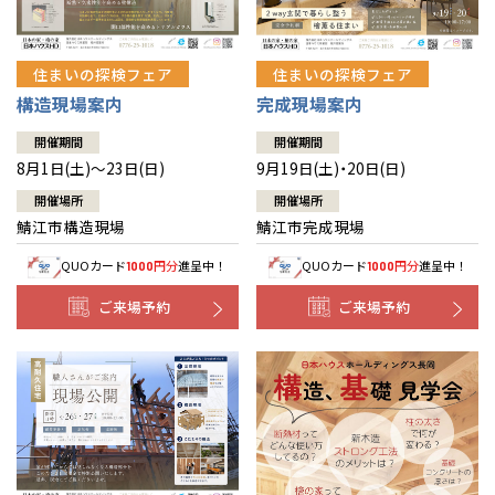
住まいの探検フェア
住まいの探検フェア
構造現場案内
完成現場案内
開催期間
開催期間
8月1日(土)～23日(日)
9月19日(土)・20日(日)
開催場所
開催場所
鯖江市構造現場
鯖江市完成現場
QUOカード
円分
進呈中！
QUOカード
円分
進呈中！
1000
1000
ご来場予約
ご来場予約