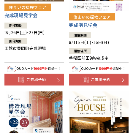
住まいの探検フェア
完成現場見学会
住まいの探検フェア
完成宅見学会
開催期間
9月26日(土)・27日(日)
開催期間
開催場所
8月15日(土)・16日(日)
函館市豊岡町完成現場
開催場所
手稲区前田9条完成宅
QUOカード
円分
進呈中！
QUOカード
円分
進呈中！
1000
1000
ご来場予約
ご来場予約
全国の展示場
お近くのイベント