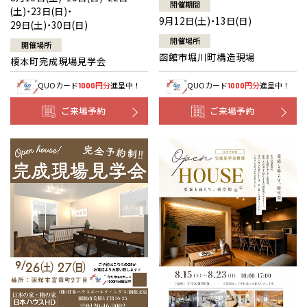
開催期間
(土)・23日(日)・
9月12日(土)・13日(日)
29日(土)・30日(日)
開催場所
開催場所
函館市堀川町構造現場
榎本町完成現場見学会
QUOカード
円分
進呈中！
QUOカード
円分
進呈中！
1000
1000
ご来場予約
ご来場予約