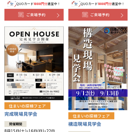
QUOカード
円分
進呈中！
QUOカード
円分
進呈中！
1000
1000
事業部紹介
ご来場予約
ご来場予約
IR情報
木材調達指針
グループ会社紹介
CMギャラリー
採用情報
住まいの探検フェア
完成現場見学会
住まいの探検フェア
構造現場見学会
開催期間
8月15日(土)・16日(日)・22日