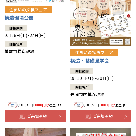
住まいの探検フェア
構造現場公開
開催期間
9月26日(土)・27日(日)
開催場所
越前市構造現場
住まいの探検フェア
構造・基礎見学会
開催期間
8月10日(月)～30日(日)
開催場所
長岡市内構造現場
QUOカード
円分
進呈中！
QUOカード
円分
進呈中！
1000
1000
ご来場予約
ご来場予約