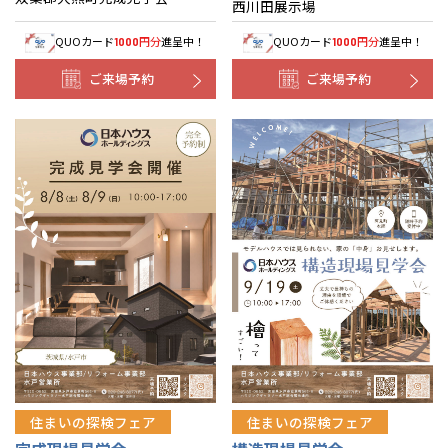
西川田展示場
QUOカード
円分
進呈中！
QUOカード
円分
進呈中！
1000
1000
ご来場予約
ご来場予約
住まいの探検フェア
住まいの探検フェア