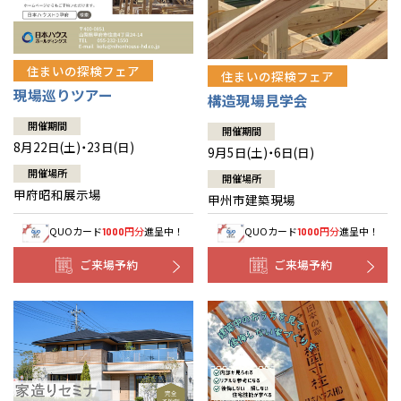
住まいの探検フェア
住まいの探検フェア
現場巡りツアー
構造現場見学会
開催期間
開催期間
8月22日(土)・23日(日)
9月5日(土)・6日(日)
開催場所
開催場所
甲府昭和展示場
甲州市建築現場
QUOカード
円分
進呈中！
QUOカード
円分
進呈中！
1000
1000
ご来場予約
ご来場予約