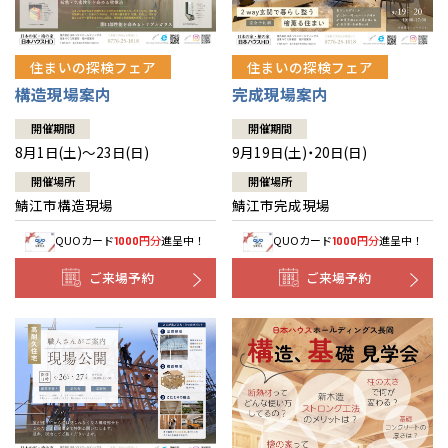
住まいの探検フェア
住まいの探検フェア
構造現場案内
完成現場案内
開催期間
開催期間
8月1日(土)～23日(日)
9月19日(土)・20日(日)
開催場所
開催場所
鯖江市構造現場
鯖江市完成現場
QUOカード
円分
進呈中！
QUOカード
円分
進呈中！
1000
1000
ご来場予約
ご来場予約