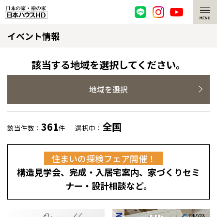
イベント情報
脱炭素・檜の家
環境にやさしい、脱炭素社会の住宅
選ばれる理由
該当する地域を選択してください。
檜・木造住宅
檜の魅力
地域を選択
耐震構造
檜の魅力 トップ
注文住宅
361
全国
該当件数：
件
選択中：
高耐久住宅
檜と日本人
注文住宅 トップ
施工事例
住まいの探検フェア開催！
高断熱・高気密の家
1000年を超えて生きる檜
グレートステージ
リフォーム
構造見学会、完成・入居宅案内、家づくりセミ
エネルギー自給自足
知られざる檜の効果・作用
クレステージ
リフォーム トップ
資産活用
ナー・設計相談など。
ZEH特集
檜の住まいデザイン
施工事例
リフォームメニュー
資産活用 トップ
買取サービス