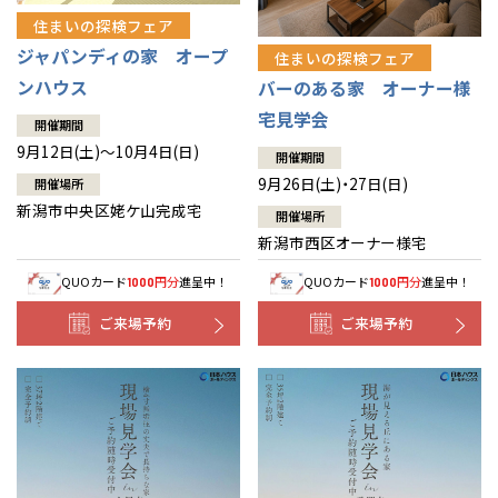
住まいの探検フェア
ジャパンディの家 オープ
住まいの探検フェア
ンハウス
バーのある家 オーナー様
宅見学会
開催期間
9月12日(土)～10月4日(日)
開催期間
9月26日(土)・27日(日)
開催場所
新潟市中央区姥ケ山完成宅
開催場所
新潟市西区オーナー様宅
QUOカード
円分
進呈中！
QUOカード
円分
進呈中！
1000
1000
ご来場予約
ご来場予約