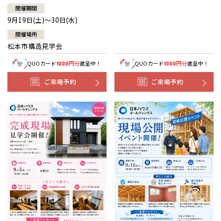
開催期間
9月19日(土)～30日(水)
開催場所
松本市構造見学会
QUOカード
円分
進呈中！
QUOカード
円分
進呈中！
1000
1000
ご来場予約
ご来場予約