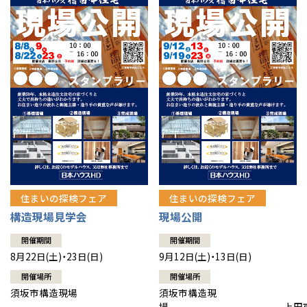
住まいの探検フェア
住まいの探検フェア
構造現場見学会
現場公開
開催期間
開催期間
8月22日(土)・23日(日)
9月12日(土)・13日(日)
開催場所
開催場所
須坂市構造現場
須坂市構造現
場 上田