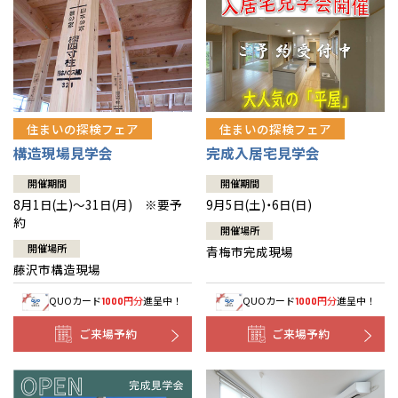
住まいの探検フェア
住まいの探検フェア
構造現場見学会
完成入居宅見学会
開催期間
開催期間
8月1日(土)～31日(月) ※要予
9月5日(土)・6日(日)
約
開催場所
開催場所
青梅市完成現場
藤沢市構造現場
QUOカード
円分
進呈中！
QUOカード
円分
進呈中！
1000
1000
ご来場予約
ご来場予約