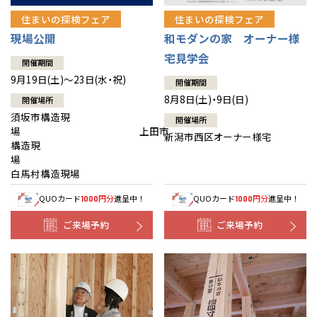
住まいの探検フェア
住まいの探検フェア
現場公開
和モダンの家 オーナー様
宅見学会
開催期間
9月19日(土)～23日(水・祝)
開催期間
8月8日(土)・9日(日)
開催場所
須坂市構造現
開催場所
場 上田市
新潟市西区オーナー様宅
構造現
場
白馬村構造現場
QUOカード
円分
進呈中！
QUOカード
円分
進呈中！
1000
1000
ご来場予約
ご来場予約