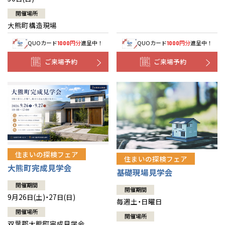
開催場所
大熊町構造現場
QUOカード
円分
進呈中！
QUOカード
円分
進呈中！
1000
1000
ご来場予約
ご来場予約
住まいの探検フェア
住まいの探検フェア
大熊町完成見学会
基礎現場見学会
開催期間
開催期間
9月26日(土)・27日(日)
毎週土・日曜日
開催場所
開催場所
双葉郡大熊町完成見学会