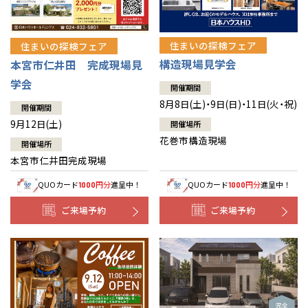
住まいの探検フェア
住まいの探検フェア
構造現場見学会
本宮市仁井田 完成現場見
学会
開催期間
8月8日(土)・9日(日)・11日(火・祝)
開催期間
9月12日(土)
開催場所
花巻市構造現場
開催場所
本宮市仁井田完成現場
QUOカード
円分
進呈中！
QUOカード
円分
進呈中！
1000
1000
ご来場予約
ご来場予約