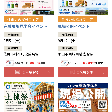
住まいの探検フェア
住まいの探検フェア
完成現場見学会イベント
現場公開イベント
開催期間
開催期間
9月5日(土)
9月12日(土)
開催場所
開催場所
佐野市柿平町完成現場
小山市西城南構造現場
QUOカード
円分
進呈中！
QUOカード
円分
進呈中！
1000
1000
ご来場予約
ご来場予約