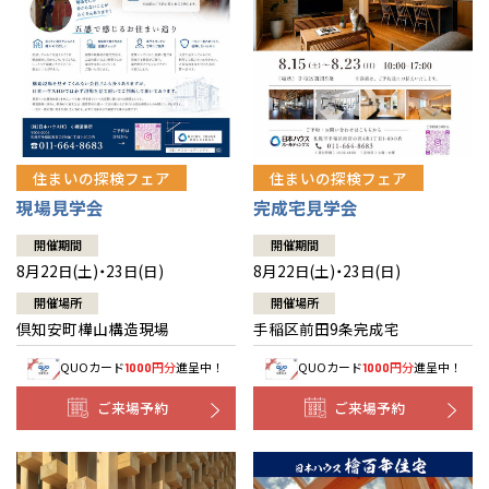
北海道
北海道
札幌
札幌
札幌
東北
東北
小樽
青森県
八戸
道央
青森
甲信越・北陸
甲信越・北陸
道央
苫小牧千歳
青森
小樽
新潟県
新潟
住まいの探検フェア
住まいの探検フェア
道北
秋田
新潟
関東
関東
秋田県
秋田
長岡
道北
旭川
現場見学会
完成宅見学会
東京都
世田谷
道南
岩手
山梨
東京
東海
東海
岩手県
盛岡
山梨県
甲府
開催期間
開催期間
道南
函館
八王子
北上
8月22日(土)・23日(日)
8月22日(土)・23日(日)
室蘭
愛知県
名古屋
道東
山形
長野
神奈川
愛知
近畿
近畿
長野県
長野
神奈川県
横浜
山形県
山形
開催場所
開催場所
豊橋
松本
道東
帯広
湘南
倶知安町樺山構造現場
手稲区前田9条完成宅
大阪府
大阪
釧路
宮城
富山
埼玉
岐阜
大阪
中国・四国
中国・四国
相模
宮城県
仙台
岐阜県
岐阜
富山県
富山
QUOカード
円分
進呈中！
QUOカード
円分
進呈中！
1000
1000
京都府
京都
埼玉県
埼玉
岡山県
岡山
福島県
郡山
福島
石川
千葉
静岡
京都
岡山
九州
九州
静岡県
静岡
石川県
金沢
ご来場予約
ご来場予約
所沢
福島
浜松
兵庫県
姫路
香川県
高松
いわき
福岡県
福岡
福井県
福井
福井
茨城
三重
兵庫
香川
福岡
千葉県
千葉
分譲マンション
会津
三重県
四日市
奈良県
奈良
柏
愛媛県
松山