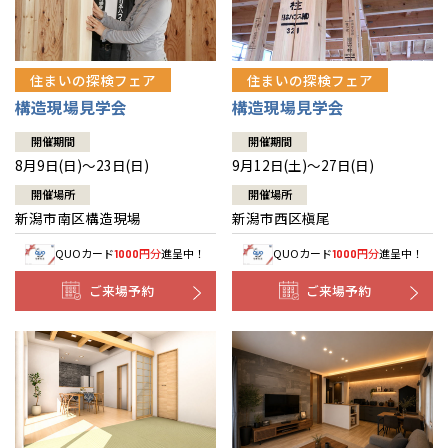
住まいの探検フェア
住まいの探検フェア
構造現場見学会
構造現場見学会
開催期間
開催期間
8月9日(日)～23日(日)
9月12日(土)～27日(日)
開催場所
開催場所
新潟市南区構造現場
新潟市西区槇尾
QUOカード
円分
進呈中！
QUOカード
円分
進呈中！
1000
1000
ご来場予約
ご来場予約