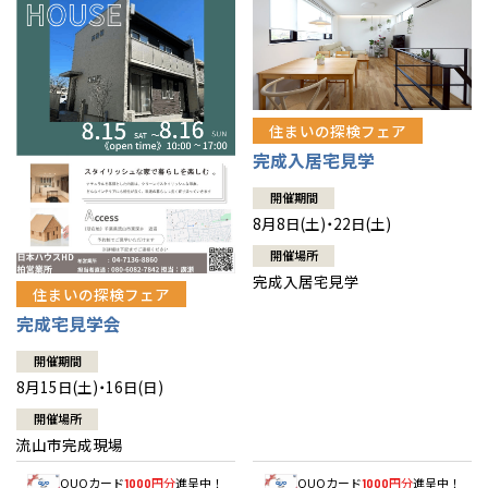
住まいの探検フェア
完成入居宅見学
開催期間
8月8日(土)・22日(土)
開催場所
完成入居宅見学
住まいの探検フェア
完成宅見学会
開催期間
8月15日(土)・16日(日)
開催場所
流山市完成現場
QUOカード
円分
進呈中！
QUOカード
円分
進呈中！
1000
1000