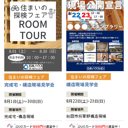
佐賀県
佐賀
栃木
奈良
愛媛
佐賀
※現住所のある都道府県以外の建築予定地の方でも
現住所の有るお近
茨城県
水戸
熊本県
熊本
くの展示場又は店舗にお問合せください。
移住の計画の方もご相談対
群馬
滋賀
鳥取
熊本
応します。お気軽にご相談ください。
栃木県
宇都宮
大分県
大分
小山
和歌山
島根
大分
宮崎県
宮崎
群馬県
群馬
伊勢崎
広島
宮崎
鹿児島県
鹿児島
山口
鹿児島
徳島
長崎
住まいの探検フェア
住まいの探検フェア
構造現場見学会
完成宅・構造現場見学会
高知
沖縄
開催期間
開催期間
8月22日(土)・23日(日)
8月1日(土)～30日(日)
開催場所
開催場所
秋田市将軍野構造現場
完成宅・構造現場
QUOカード
円分
進呈中！
QUOカード
円分
進呈中！
1000
1000