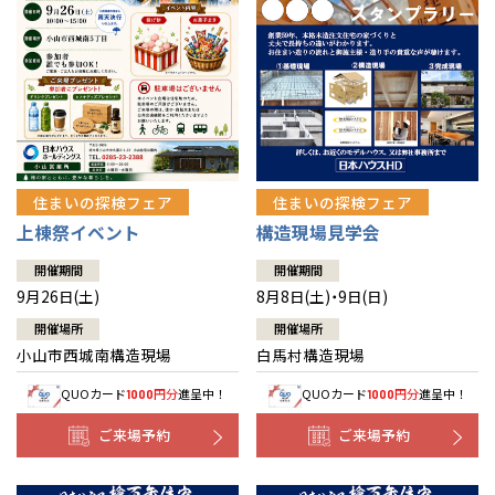
住まいの探検フェア
住まいの探検フェア
上棟祭イベント
構造現場見学会
開催期間
開催期間
9月26日(土)
8月8日(土)・9日(日)
開催場所
開催場所
小山市西城南構造現場
白馬村構造現場
QUOカード
円分
進呈中！
QUOカード
円分
進呈中！
1000
1000
ご来場予約
ご来場予約