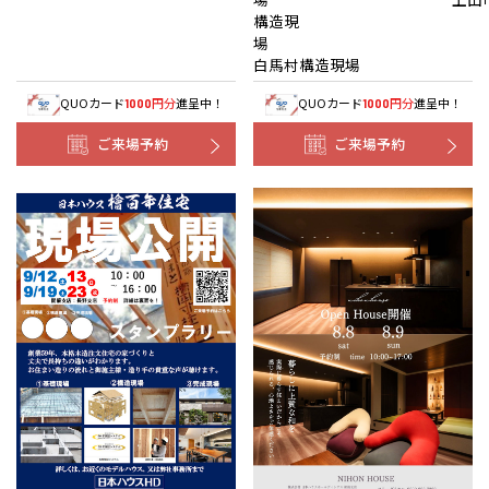
構造現
白馬村構造現場
QUOカード
円分
進呈中！
QUOカード
円分
進呈中！
1000
1000
ご来場予約
ご来場予約