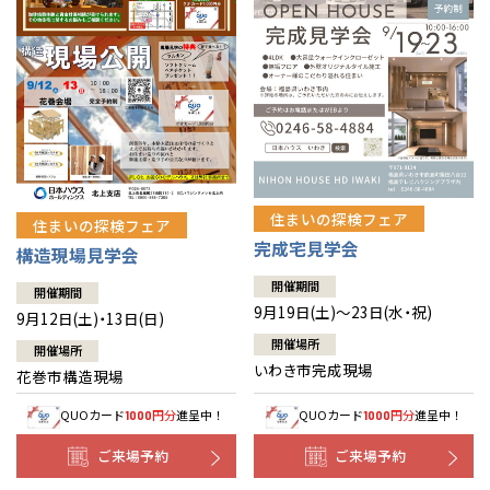
住まいの探検フェア
住まいの探検フェア
完成宅見学会
構造現場見学会
開催期間
開催期間
9月19日(土)～23日(水・祝)
9月12日(土)・13日(日)
開催場所
開催場所
いわき市完成現場
花巻市構造現場
QUOカード
円分
進呈中！
QUOカード
円分
進呈中！
1000
1000
ご来場予約
ご来場予約