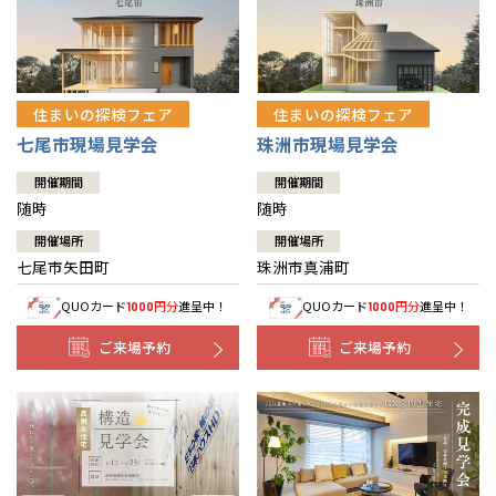
住まいの探検フェア
住まいの探検フェア
七尾市現場見学会
珠洲市現場見学会
開催期間
開催期間
随時
随時
開催場所
開催場所
七尾市矢田町
珠洲市真浦町
QUOカード
円分
進呈中！
QUOカード
円分
進呈中！
1000
1000
ご来場予約
ご来場予約