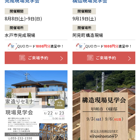
完成現場見学会
構造現場見学会
開催期間
開催期間
8月8日(土)・9日(日)
9月19日(土)
開催場所
開催場所
水戸市完成現場
阿見町構造現場
QUOカード
円分
進呈中！
QUOカード
円分
進呈中！
1000
1000
ご来場予約
ご来場予約