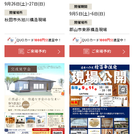
9月26日(土)・27日(日)
開催期間
開催場所
9月5日(土)・6日(日)
秋田市外旭川構造現場
開催場所
郡山市東原構造現場
QUOカード
円分
進呈中！
QUOカード
円分
進呈中！
1000
1000
ご来場予約
ご来場予約