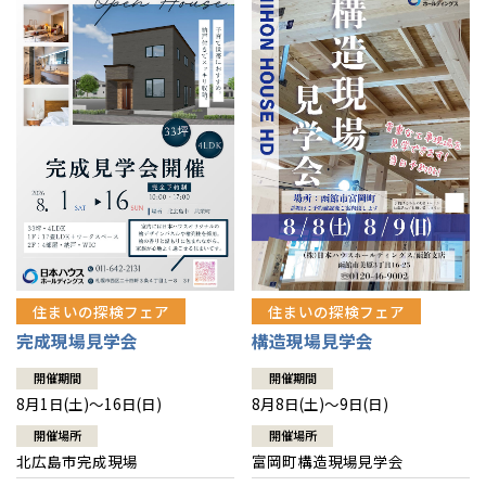
感謝訪問・長期保証
理想の木材「檜」
平屋の家
選ばれる理由
賃貸併用住宅のメリット
分譲住宅・土地
直営工事
外観・インテリア集
リフォームの流れ
安心のサポートシステム
分譲マンション
1メーターモジュール
WEB住宅展示場
介護保険利用で快適リフォーム
商品紹介
分譲マンション トップ
トランクルーム
冷暖房標準装備
暮らし方提案
展示場案内
ワザックとは
会社情報
24時間対応コールセンター
住まいのコラム
高い信頼性
会社情報 トップ
お問い合わせ
デザイン賞各種受賞
住まいのお手入れ集
安心の管理体制
住まいの探検フェア
住まいの探検フェア
ニュースリリース
会員サイト
完成現場見学会
構造現場見学会
セントラルヒーティング
ギャラリー
代表ごあいさつ
開催期間
開催期間
8月1日(土)～16日(日)
8月8日(土)～9日(日)
企業理念
開催場所
開催場所
北広島市完成現場
富岡町構造現場見学会
会社概要