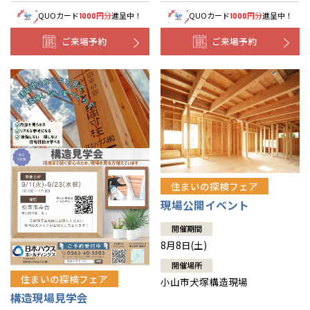
QUOカード
円分
進呈中！
QUOカード
円分
進呈中！
1000
1000
ご来場予約
ご来場予約
住まいの探検フェア
現場公開イベント
開催期間
8月8日(土)
開催場所
住まいの探検フェア
小山市犬塚構造現場
構造現場見学会