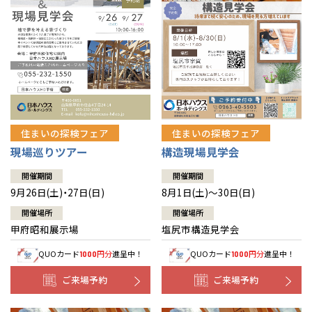
住まいの探検フェア
住まいの探検フェア
構造現場見学会
現場巡りツアー
開催期間
開催期間
8月1日(土)～30日(日)
9月26日(土)・27日(日)
開催場所
開催場所
塩尻市構造見学会
甲府昭和展示場
QUOカード
円分
進呈中！
QUOカード
円分
進呈中！
1000
1000
ご来場予約
ご来場予約