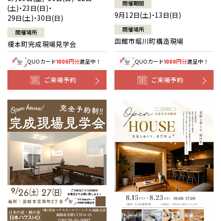
開催期間
(土)・23日(日)・
9月12日(土)・13日(日)
29日(土)・30日(日)
開催場所
開催場所
函館市堀川町構造現場
榎本町完成現場見学会
QUOカード
円分
進呈中！
QUOカード
円分
進呈中！
1000
1000
ご来場予約
ご来場予約