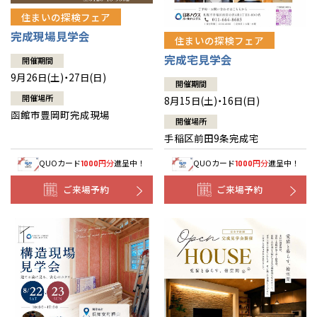
住まいの探検フェア
完成現場見学会
住まいの探検フェア
完成宅見学会
開催期間
9月26日(土)・27日(日)
開催期間
開催場所
8月15日(土)・16日(日)
函館市豊岡町完成現場
開催場所
手稲区前田9条完成宅
QUOカード
円分
進呈中！
QUOカード
円分
進呈中！
1000
1000
ご来場予約
ご来場予約
全国の展示場
お近くのイベント