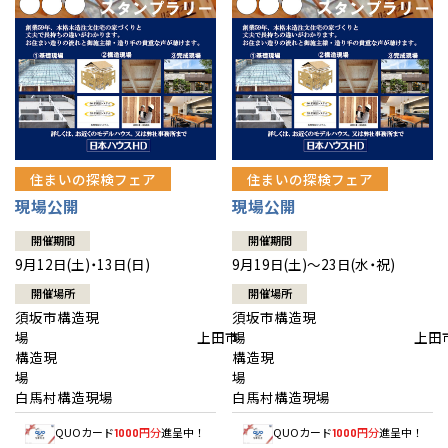
住まいの探検フェア
住まいの探検フェア
現場公開
現場公開
開催期間
開催期間
9月12日(土)・13日(日)
9月19日(土)～23日(水・祝)
開催場所
開催場所
須坂市構造現
須坂市構造現
場 上田市
場 上田
構造現
構造現
場
白馬村構造現場
白馬村構造現場
QUOカード
円分
進呈中！
QUOカード
円分
進呈中！
1000
1000