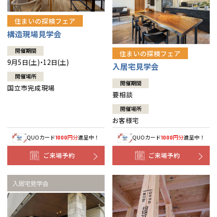
住まいの探検フェア
構造現場見学会
開催期間
住まいの探検フェア
9月5日(土)・12日(土)
入居宅見学会
開催場所
開催期間
国立市完成現場
要相談
開催場所
お客様宅
QUOカード
円分
進呈中！
QUOカード
円分
進呈中！
1000
1000
ご来場予約
ご来場予約