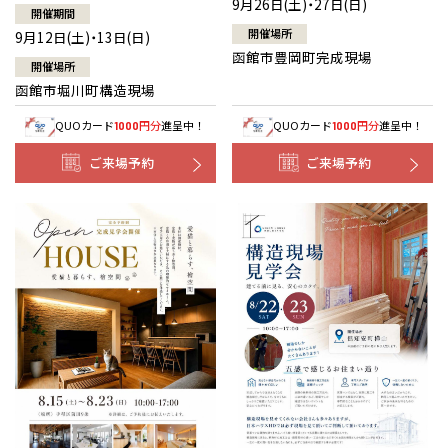
9月26日(土)・27日(日)
開催期間
開催場所
9月12日(土)・13日(日)
函館市豊岡町完成現場
開催場所
函館市堀川町構造現場
QUOカード
円分
進呈中！
QUOカード
円分
進呈中！
1000
1000
ご来場予約
ご来場予約