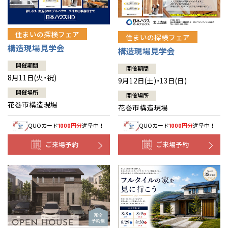
住まいの探検フェア
住まいの探検フェア
構造現場見学会
構造現場見学会
開催期間
開催期間
8月11日(火・祝)
9月12日(土)・13日(日)
開催場所
開催場所
花巻市構造現場
花巻市構造現場
QUOカード
円分
進呈中！
QUOカード
円分
進呈中！
1000
1000
ご来場予約
ご来場予約