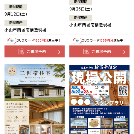
開催期間
開催期間
9月26日(土)
9月12日(土)
開催場所
開催場所
小山市西城南構造現場
小山市西城南構造現場
QUOカード
円分
進呈中！
QUOカード
円分
進呈中！
1000
1000
ご来場予約
ご来場予約