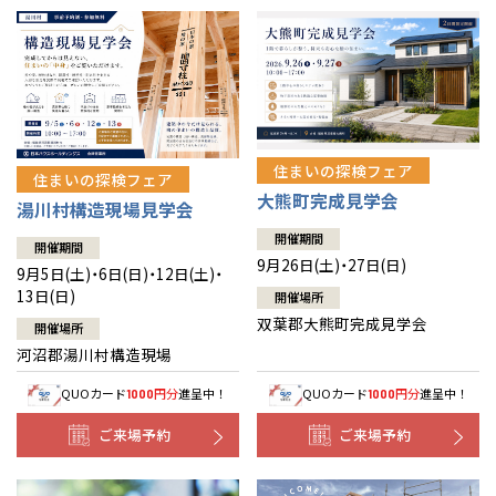
住まいの探検フェア
住まいの探検フェア
大熊町完成見学会
湯川村構造現場見学会
開催期間
開催期間
9月26日(土)・27日(日)
9月5日(土)・6日(日)・12日(土)・
13日(日)
開催場所
双葉郡大熊町完成見学会
開催場所
河沼郡湯川村構造現場
QUOカード
円分
進呈中！
QUOカード
円分
進呈中！
1000
1000
ご来場予約
ご来場予約