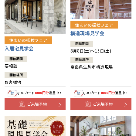
住まいの探検フェア
構造現場見学会
住まいの探検フェア
開催期間
入居宅見学会
8月8日(土)～15日(土)
開催期間
開催場所
要相談
奈良県生駒市構造現場
開催場所
お客様宅
QUOカード
円分
進呈中！
QUOカード
円分
進呈中！
1000
1000
ご来場予約
ご来場予約