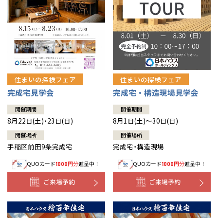
北海道
北海道
札幌
札幌
札幌
東北
東北
小樽
青森県
八戸
道央
青森
甲信越・北陸
甲信越・北陸
道央
苫小牧千歳
青森
小樽
新潟県
新潟
住まいの探検フェア
住まいの探検フェア
道北
秋田
新潟
関東
関東
秋田県
秋田
長岡
道北
旭川
完成宅見学会
完成宅・構造現場見学会
東京都
世田谷
道南
岩手
山梨
東京
東海
東海
岩手県
盛岡
山梨県
甲府
開催期間
開催期間
道南
函館
八王子
北上
8月22日(土)・23日(日)
8月1日(土)～30日(日)
室蘭
愛知県
名古屋
道東
山形
長野
神奈川
愛知
近畿
近畿
長野県
長野
神奈川県
横浜
山形県
山形
開催場所
開催場所
豊橋
松本
道東
帯広
湘南
手稲区前田9条完成宅
完成宅・構造現場
大阪府
大阪
釧路
宮城
富山
埼玉
岐阜
大阪
中国・四国
中国・四国
相模
宮城県
仙台
岐阜県
岐阜
富山県
富山
QUOカード
円分
進呈中！
QUOカード
円分
進呈中！
1000
1000
京都府
京都
埼玉県
埼玉
岡山県
岡山
福島県
郡山
福島
石川
千葉
静岡
京都
岡山
九州
九州
静岡県
静岡
石川県
金沢
ご来場予約
ご来場予約
所沢
福島
浜松
兵庫県
姫路
香川県
高松
いわき
福岡県
福岡
福井県
福井
福井
茨城
三重
兵庫
香川
福岡
千葉県
千葉
分譲マンション
会津
三重県
四日市
奈良県
奈良
柏
愛媛県
松山