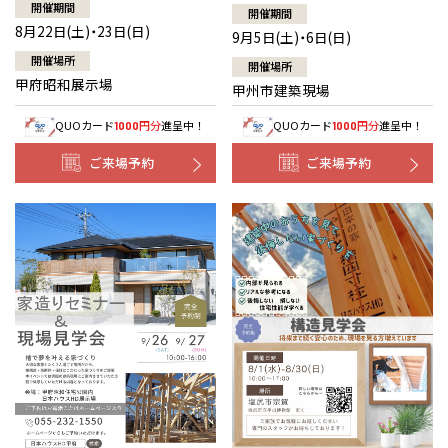
開催期間
開催期間
8月22日(土)・23日(日)
9月5日(土)・6日(日)
開催場所
開催場所
甲府昭和展示場
甲州市建築現場
QUOカード
円分
進呈中！
QUOカード
円分
進呈中！
1000
1000
ご来場予約
ご来場予約