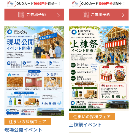
QUOカード
円分
進呈中！
QUOカード
円分
進呈中！
1000
1000
ご来場予約
ご来場予約
住まいの探検フェア
住まいの探検フェア
上棟祭イベント
現場公開イベント