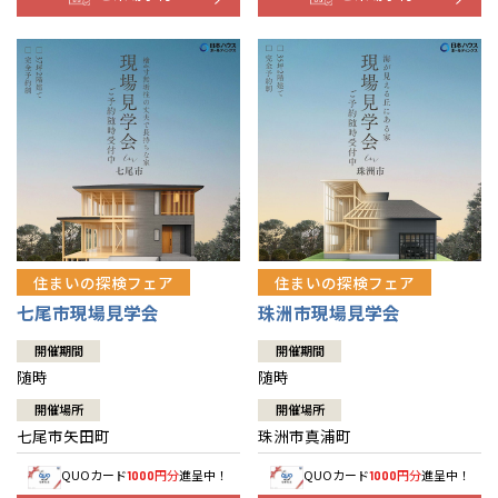
住まいの探検フェア
住まいの探検フェア
七尾市現場見学会
珠洲市現場見学会
開催期間
開催期間
随時
随時
開催場所
開催場所
七尾市矢田町
珠洲市真浦町
QUOカード
円分
進呈中！
QUOカード
円分
進呈中！
1000
1000