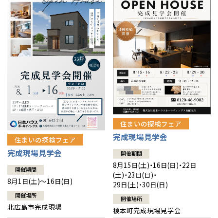
感謝訪問・長期保証
理想の木材「檜」
平屋の家
選ばれる理由
賃貸併用住宅のメリット
分譲住宅・土地
直営工事
外観・インテリア集
リフォームの流れ
安心のサポートシステム
分譲マンション
1メーターモジュール
WEB住宅展示場
介護保険利用で快適リフォーム
商品紹介
分譲マンション トップ
トランクルーム
冷暖房標準装備
暮らし方提案
展示場案内
ワザックとは
会社情報
24時間対応コールセンター
住まいのコラム
高い信頼性
会社情報 トップ
お問い合わせ
住まいの探検フェア
デザイン賞各種受賞
完成現場見学会
住まいのお手入れ集
安心の管理体制
住まいの探検フェア
ニュースリリース
会員サイト
完成現場見学会
開催期間
セントラルヒーティング
ギャラリー
代表ごあいさつ
8月15日(土)・16日(日)・22日
開催期間
(土)・23日(日)・
8月1日(土)～16日(日)
29日(土)・30日(日)
企業理念
開催場所
開催場所
北広島市完成現場
榎本町完成現場見学会
会社概要