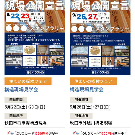
佐賀県
佐賀
栃木
奈良
愛媛
佐賀
※現住所のある都道府県以外の建築予定地の方でも
現住所の有るお近
茨城県
水戸
熊本県
熊本
くの展示場又は店舗にお問合せください。
移住の計画の方もご相談対
群馬
滋賀
鳥取
熊本
応します。お気軽にご相談ください。
栃木県
宇都宮
大分県
大分
小山
和歌山
島根
大分
宮崎県
宮崎
群馬県
群馬
伊勢崎
広島
宮崎
鹿児島県
鹿児島
山口
鹿児島
徳島
長崎
住まいの探検フェア
住まいの探検フェア
構造現場見学会
構造現場見学会
高知
沖縄
開催期間
開催期間
8月22日(土)・23日(日)
9月26日(土)・27日(日)
開催場所
開催場所
秋田市将軍野構造現場
秋田市外旭川構造現場
QUOカード
円分
進呈中！
QUOカード
円分
進呈中！
1000
1000