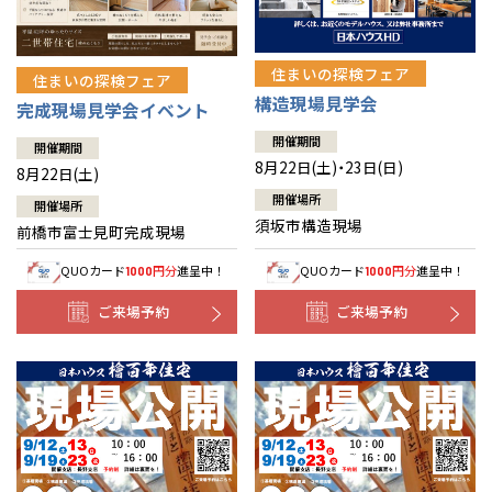
住まいの探検フェア
住まいの探検フェア
構造現場見学会
完成現場見学会イベント
開催期間
開催期間
8月22日(土)・23日(日)
8月22日(土)
開催場所
開催場所
須坂市構造現場
前橋市富士見町完成現場
QUOカード
円分
進呈中！
QUOカード
円分
進呈中！
1000
1000
ご来場予約
ご来場予約