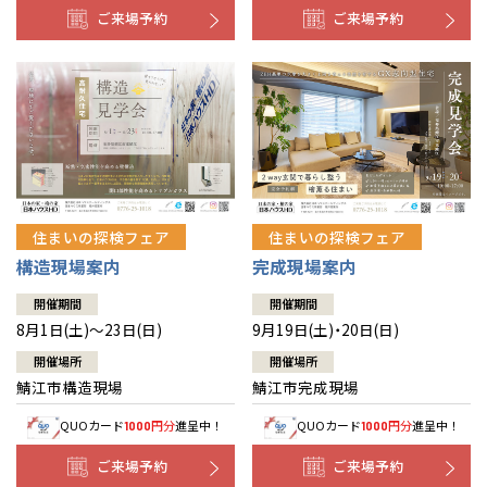
ご来場予約
ご来場予約
住まいの探検フェア
住まいの探検フェア
構造現場案内
完成現場案内
開催期間
開催期間
8月1日(土)～23日(日)
9月19日(土)・20日(日)
開催場所
開催場所
鯖江市構造現場
鯖江市完成現場
QUOカード
円分
進呈中！
QUOカード
円分
進呈中！
1000
1000
ご来場予約
ご来場予約