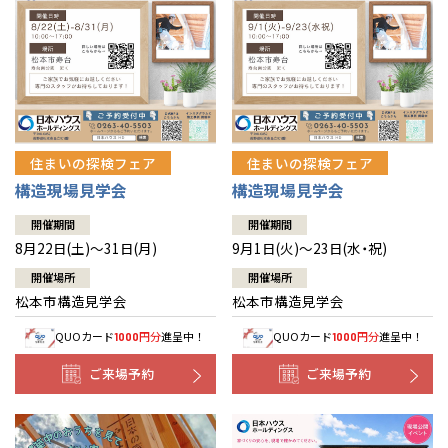
住まいの探検フェア
住まいの探検フェア
構造現場見学会
構造現場見学会
開催期間
開催期間
8月22日(土)～31日(月)
9月1日(火)～23日(水・祝)
開催場所
開催場所
松本市構造見学会
松本市構造見学会
QUOカード
円分
進呈中！
QUOカード
円分
進呈中！
1000
1000
ご来場予約
ご来場予約