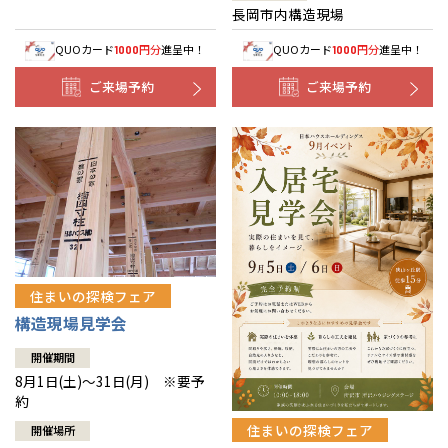
長岡市内構造現場
QUOカード
円分
進呈中！
QUOカード
円分
進呈中！
1000
1000
ご来場予約
ご来場予約
住まいの探検フェア
構造現場見学会
開催期間
8月1日(土)～31日(月) ※要予
約
住まいの探検フェア
開催場所