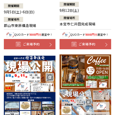
開催期間
開催期間
9月12日(土)
9月5日(土)・6日(日)
開催場所
開催場所
本宮市仁井田完成現場
郡山市東原構造現場
QUOカード
円分
進呈中！
QUOカード
円分
進呈中！
1000
1000
ご来場予約
ご来場予約