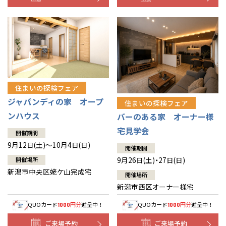
住まいの探検フェア
ジャパンディの家 オープ
住まいの探検フェア
ンハウス
バーのある家 オーナー様
宅見学会
開催期間
9月12日(土)～10月4日(日)
開催期間
9月26日(土)・27日(日)
開催場所
新潟市中央区姥ケ山完成宅
開催場所
新潟市西区オーナー様宅
QUOカード
円分
進呈中！
QUOカード
円分
進呈中！
1000
1000
ご来場予約
ご来場予約