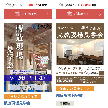
QUOカード
円分
進呈中！
QUOカード
円分
進呈中！
1000
1000
事業部紹介
ご来場予約
ご来場予約
IR情報
木材調達指針
グループ会社紹介
CMギャラリー
採用情報
住まいの探検フェア
完成現場見学会
住まいの探検フェア
構造現場見学会
開催期間