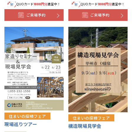
QUOカード
円分
進呈中！
QUOカード
円分
進呈中！
1000
1000
ご来場予約
ご来場予約
住まいの探検フェア
住まいの探検フェア
現場巡りツアー
構造現場見学会