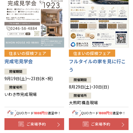
住まいの探検フェア
住まいの探検フェア
完成宅見学会
フルタイルの家を見に行こ
う
開催期間
9月19日(土)～23日(水・祝)
開催期間
8月29日(土)・30日(日)
開催場所
いわき市完成現場
開催場所
大熊町構造現場
QUOカード
円分
進呈中！
QUOカード
円分
進呈中！
1000
1000
ご来場予約
ご来場予約