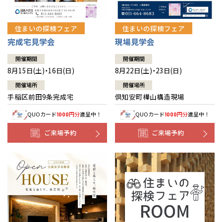
住まいの探検フェア
住まいの探検フェア
完成宅見学会
現場見学会
開催期間
開催期間
8月15日(土)・16日(日)
8月22日(土)・23日(日)
開催場所
開催場所
手稲区前田9条完成宅
倶知安町樺山構造現場
QUOカード
円分
進呈中！
QUOカード
円分
進呈中！
1000
1000
ご来場予約
ご来場予約
全国の展示場
お近くのイベント