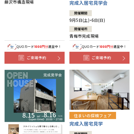
藤沢市構造現場
完成入居宅見学会
開催期間
9月5日(土)・6日(日)
開催場所
青梅市完成現場
QUOカード
円分
進呈中！
QUOカード
円分
進呈中！
1000
1000
ご来場予約
ご来場予約
住まいの探検フェア
完成入居宅見学
開催期間