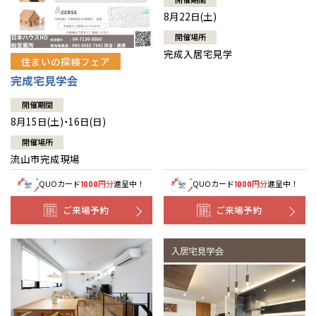
8月22日(土)
開催場所
完成入居宅見学
住まいの探検フェア
完成宅見学会
開催期間
8月15日(土)・16日(日)
開催場所
流山市完成現場
QUOカード
円分
進呈中！
QUOカード
円分
進呈中！
1000
1000
ご来場予約
ご来場予約