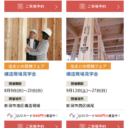
ご来場予約
ご来場予約
住まいの探検フェア
住まいの探検フェア
構造現場見学会
構造現場見学会
開催期間
開催期間
8月9日(日)～23日(日)
9月12日(土)～27日(日)
開催場所
開催場所
新潟市南区構造現場
新潟市西区槇尾
QUOカード
円分
進呈中！
QUOカード
円分
進呈中！
1000
1000
ご来場予約
ご来場予約