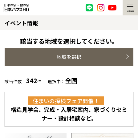
イベント情報
脱炭素・檜の家
環境にやさしい、脱炭素社会の住宅
選ばれる理由
該当する地域を選択してください。
檜・木造住宅
檜の魅力
地域を選択
耐震構造
檜の魅力 トップ
注文住宅
342
全国
該当件数：
件
選択中：
高耐久住宅
檜と日本人
注文住宅 トップ
施工事例
住まいの探検フェア開催！
高断熱・高気密の家
1000年を超えて生きる檜
グレートステージ
リフォーム
構造見学会、完成・入居宅案内、家づくりセミ
エネルギー自給自足
知られざる檜の効果・作用
クレステージ
リフォーム トップ
資産活用
ナー・設計相談など。
ZEH特集
檜の住まいデザイン
施工事例
リフォームメニュー
資産活用 トップ
買取サービス