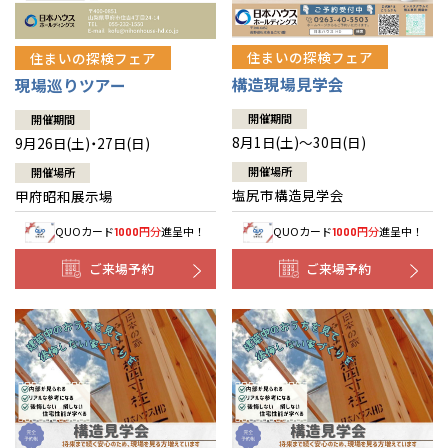
住まいの探検フェア
住まいの探検フェア
構造現場見学会
現場巡りツアー
開催期間
開催期間
8月1日(土)～30日(日)
9月26日(土)・27日(日)
開催場所
開催場所
塩尻市構造見学会
甲府昭和展示場
QUOカード
円分
進呈中！
QUOカード
円分
進呈中！
1000
1000
ご来場予約
ご来場予約