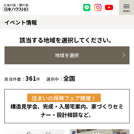
イベント情報
脱炭素・檜の家
環境にやさしい、脱炭素社会の住宅
選ばれる理由
該当する地域を選択してください。
檜・木造住宅
檜の魅力
地域を選択
耐震構造
檜の魅力 トップ
注文住宅
361
全国
該当件数：
件
選択中：
高耐久住宅
檜と日本人
注文住宅 トップ
施工事例
住まいの探検フェア開催！
高断熱・高気密の家
1000年を超えて生きる檜
グレートステージ
リフォーム
構造見学会、完成・入居宅案内、家づくりセミ
エネルギー自給自足
知られざる檜の効果・作用
クレステージ
リフォーム トップ
資産活用
ナー・設計相談など。
ZEH特集
檜の住まいデザイン
施工事例
リフォームメニュー
資産活用 トップ
買取サービス