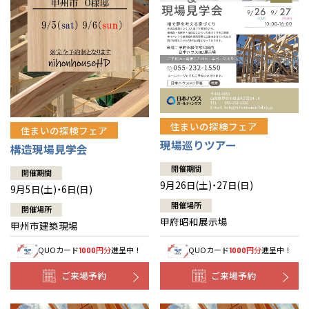
住まいの探検フェア
住まいの探検フェア
現場巡りツアー
構造現場見学会
開催期間
開催期間
9月26日(土)・27日(日)
9月5日(土)・6日(日)
開催場所
開催場所
甲府昭和展示場
甲州市建築現場
QUOカード
円分
進呈中！
QUOカード
円分
進呈中！
1000
1000
ご来場予約
ご来場予約