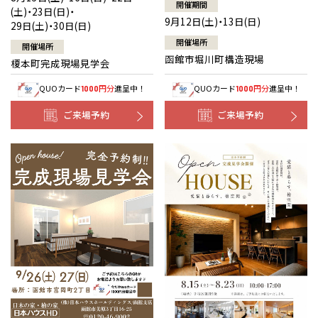
開催期間
(土)・23日(日)・
9月12日(土)・13日(日)
29日(土)・30日(日)
開催場所
開催場所
函館市堀川町構造現場
榎本町完成現場見学会
QUOカード
円分
進呈中！
QUOカード
円分
進呈中！
1000
1000
ご来場予約
ご来場予約