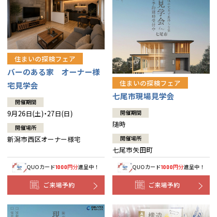
住まいの探検フェア
バーのある家 オーナー様
住まいの探検フェア
宅見学会
七尾市現場見学会
開催期間
9月26日(土)・27日(日)
開催期間
随時
開催場所
新潟市西区オーナー様宅
開催場所
七尾市矢田町
QUOカード
円分
進呈中！
QUOカード
円分
進呈中！
1000
1000
ご来場予約
ご来場予約