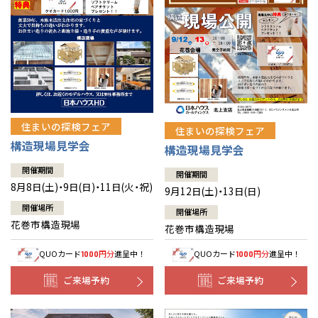
住まいの探検フェア
住まいの探検フェア
構造現場見学会
構造現場見学会
開催期間
開催期間
8月8日(土)・9日(日)・11日(火・祝)
9月12日(土)・13日(日)
開催場所
開催場所
花巻市構造現場
花巻市構造現場
QUOカード
円分
進呈中！
QUOカード
円分
進呈中！
1000
1000
ご来場予約
ご来場予約