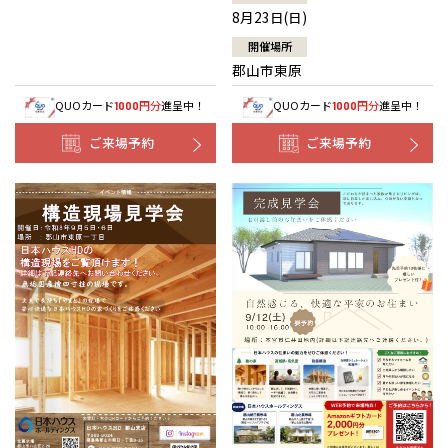
8月23日(日)
開催場所
郡山市東原
QUOカード
円分
進呈中！
QUOカード
円分
進呈中！
1000
1000
ご来場予約
ご来場予約