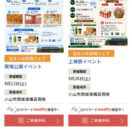
住まいの探検フェア
住まいの探検フェア
上棟祭イベント
現場公開イベント
開催期間
開催期間
9月26日(土)
9月12日(土)
開催場所
開催場所
小山市西城南構造現場
小山市西城南構造現場
QUOカード
円分
進呈中！
QUOカード
円分
進呈中！
1000
1000
ご来場予約
ご来場予約