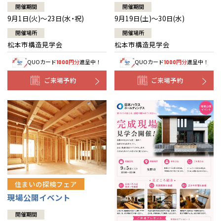
開催期間
開催期間
9月1日(火)～23日(水・祝)
9月19日(土)～30日(水)
開催場所
開催場所
松本市構造見学会
松本市構造見学会
QUOカード
円分
進呈中！
QUOカード
円分
進呈中！
1000
1000
ご来場予約
ご来場予約
住まいの探検フェア
現場公開イベント
開催期間