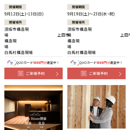
開催期間
開催期間
9月12日(土)・13日(日)
9月19日(土)～23日(水・祝)
開催場所
開催場所
須坂市構造現
須坂市構造現
場 上田市
場 上田
構造現
構造現
場
白馬村構造現場
白馬村構造現場
QUOカード
円分
進呈中！
QUOカード
円分
進呈中！
1000
1000
ご来場予約
ご来場予約