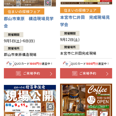
住まいの探検フェア
住まいの探検フェア
本宮市仁井田 完成現場見
郡山市東原 構造現場見学
学会
会
開催期間
開催期間
9月12日(土)
9月5日(土)・6日(日)
開催場所
開催場所
本宮市仁井田完成現場
郡山市東原構造現場
QUOカード
円分
進呈中！
QUOカード
円分
進呈中！
1000
1000
ご来場予約
ご来場予約