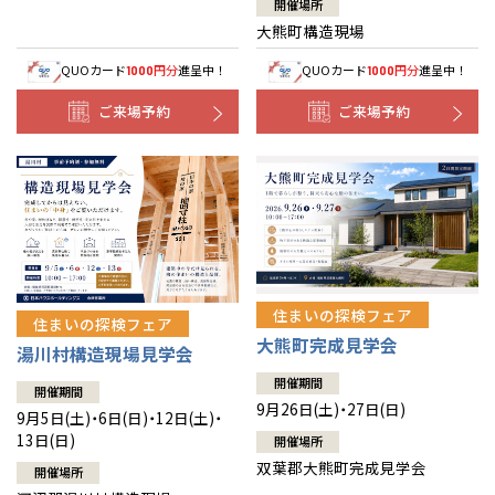
開催場所
大熊町構造現場
QUOカード
円分
進呈中！
QUOカード
円分
進呈中！
1000
1000
ご来場予約
ご来場予約
住まいの探検フェア
住まいの探検フェア
大熊町完成見学会
湯川村構造現場見学会
開催期間
開催期間
9月26日(土)・27日(日)
9月5日(土)・6日(日)・12日(土)・
13日(日)
開催場所
双葉郡大熊町完成見学会
開催場所