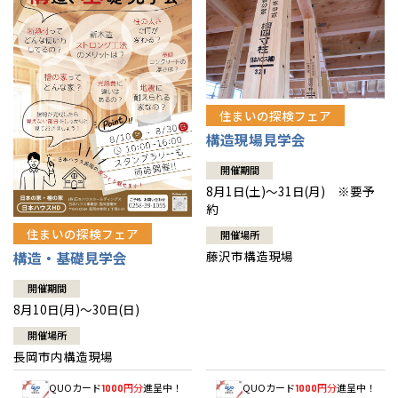
住まいの探検フェア
構造現場見学会
開催期間
8月1日(土)～31日(月) ※要予
約
住まいの探検フェア
開催場所
藤沢市構造現場
構造・基礎見学会
開催期間
8月10日(月)～30日(日)
開催場所
長岡市内構造現場
QUOカード
円分
進呈中！
QUOカード
円分
進呈中！
1000
1000