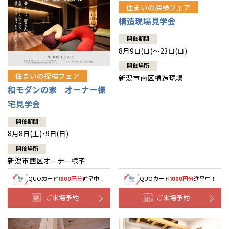
住まいの探検フェア
構造現場見学会
開催期間
8月9日(日)～23日(日)
開催場所
住まいの探検フェア
新潟市南区構造現場
和モダンの家 オーナー様
宅見学会
開催期間
8月8日(土)・9日(日)
開催場所
新潟市西区オーナー様宅
QUOカード
円分
進呈中！
QUOカード
円分
進呈中！
1000
1000
ご来場予約
ご来場予約