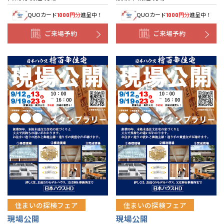
QUOカード
円分
進呈中！
QUOカード
円分
進呈中！
1000
1000
ご来場予約
ご来場予約
住まいの探検フェア
住まいの探検フェア
現場公開
現場公開