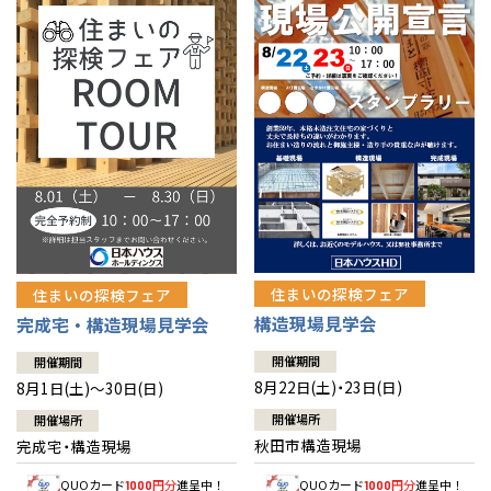
佐賀県
佐賀
栃木
奈良
愛媛
佐賀
※現住所のある都道府県以外の建築予定地の方でも
現住所の有るお近
茨城県
水戸
熊本県
熊本
くの展示場又は店舗にお問合せください。
移住の計画の方もご相談対
群馬
滋賀
鳥取
熊本
応します。お気軽にご相談ください。
栃木県
宇都宮
大分県
大分
小山
和歌山
島根
大分
宮崎県
宮崎
群馬県
群馬
伊勢崎
広島
宮崎
鹿児島県
鹿児島
山口
鹿児島
徳島
長崎
住まいの探検フェア
住まいの探検フェア
構造現場見学会
完成宅・構造現場見学会
高知
沖縄
開催期間
開催期間
8月22日(土)・23日(日)
8月1日(土)～30日(日)
開催場所
開催場所
秋田市構造現場
完成宅・構造現場
QUOカード
円分
進呈中！
QUOカード
円分
進呈中！
1000
1000