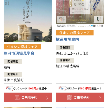
住まいの探検フェア
構造現場案内
住まいの探検フェア
開催期間
珠洲市現場見学会
8月1日(土)～23日(日)
開催場所
開催期間
鯖江市構造現場
随時
開催場所
珠洲市真浦町
QUOカード
円分
進呈中！
QUOカード
円分
進呈中！
1000
1000
ご来場予約
ご来場予約