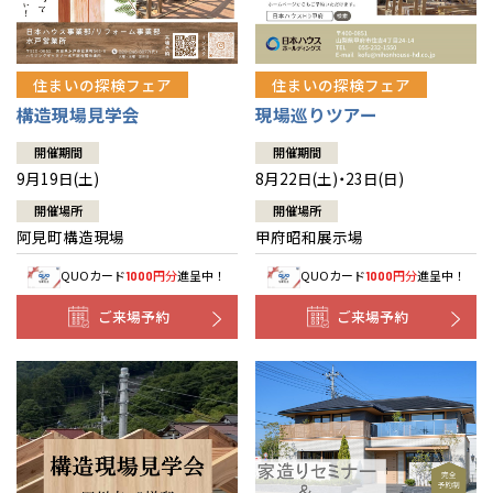
住まいの探検フェア
住まいの探検フェア
構造現場見学会
現場巡りツアー
開催期間
開催期間
9月19日(土)
8月22日(土)・23日(日)
開催場所
開催場所
阿見町構造現場
甲府昭和展示場
QUOカード
円分
進呈中！
QUOカード
円分
進呈中！
1000
1000
ご来場予約
ご来場予約