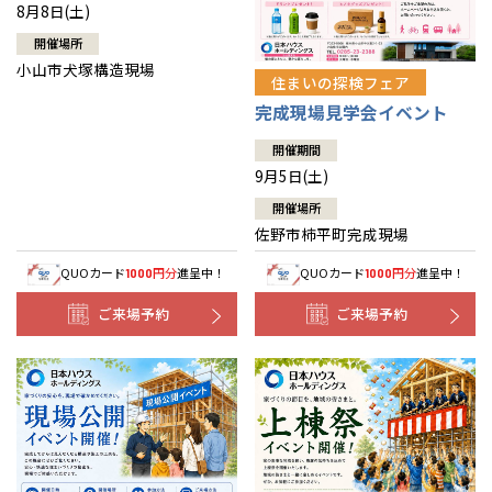
8月8日(土)
開催場所
小山市犬塚構造現場
住まいの探検フェア
完成現場見学会イベント
開催期間
9月5日(土)
開催場所
佐野市柿平町完成現場
QUOカード
円分
進呈中！
QUOカード
円分
進呈中！
1000
1000
ご来場予約
ご来場予約