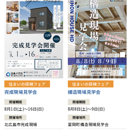
感謝訪問・長期保証
理想の木材「檜」
平屋の家
選ばれる理由
賃貸併用住宅のメリット
分譲住宅・土地
直営工事
外観・インテリア集
リフォームの流れ
安心のサポートシステム
分譲マンション
1メーターモジュール
WEB住宅展示場
介護保険利用で快適リフォーム
商品紹介
分譲マンション トップ
トランクルーム
冷暖房標準装備
暮らし方提案
展示場案内
ワザックとは
会社情報
24時間対応コールセンター
住まいのコラム
高い信頼性
会社情報 トップ
お問い合わせ
デザイン賞各種受賞
住まいのお手入れ集
安心の管理体制
住まいの探検フェア
住まいの探検フェア
ニュースリリース
会員サイト
完成現場見学会
構造現場見学会
セントラルヒーティング
ギャラリー
代表ごあいさつ
開催期間
開催期間
8月1日(土)～16日(日)
8月8日(土)～9日(日)
企業理念
開催場所
開催場所
北広島市完成現場
富岡町構造現場見学会
会社概要