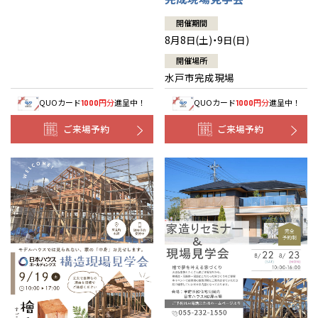
開催期間
8月8日(土)・9日(日)
開催場所
水戸市完成現場
QUOカード
円分
進呈中！
QUOカード
円分
進呈中！
1000
1000
ご来場予約
ご来場予約