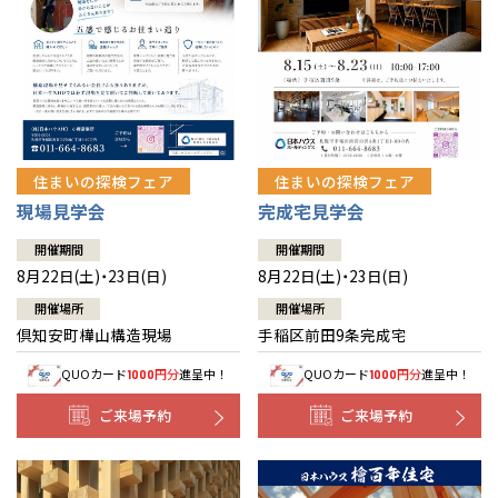
北海道
北海道
札幌
札幌
札幌
東北
東北
小樽
青森県
八戸
道央
青森
甲信越・北陸
甲信越・北陸
道央
苫小牧千歳
青森
小樽
新潟県
新潟
住まいの探検フェア
住まいの探検フェア
道北
秋田
新潟
関東
関東
秋田県
秋田
長岡
道北
旭川
現場見学会
完成宅見学会
東京都
世田谷
道南
岩手
山梨
東京
東海
東海
岩手県
盛岡
山梨県
甲府
開催期間
開催期間
道南
函館
八王子
北上
8月22日(土)・23日(日)
8月22日(土)・23日(日)
室蘭
愛知県
名古屋
道東
山形
長野
神奈川
愛知
近畿
近畿
長野県
長野
神奈川県
横浜
山形県
山形
開催場所
開催場所
豊橋
松本
道東
帯広
湘南
倶知安町樺山構造現場
手稲区前田9条完成宅
大阪府
大阪
釧路
宮城
富山
埼玉
岐阜
大阪
中国・四国
中国・四国
相模
宮城県
仙台
岐阜県
岐阜
富山県
富山
QUOカード
円分
進呈中！
QUOカード
円分
進呈中！
1000
1000
京都府
京都
埼玉県
埼玉
岡山県
岡山
福島県
郡山
福島
石川
千葉
静岡
京都
岡山
九州
九州
静岡県
静岡
石川県
金沢
ご来場予約
ご来場予約
所沢
福島
浜松
兵庫県
姫路
香川県
高松
いわき
福岡県
福岡
福井県
福井
福井
茨城
三重
兵庫
香川
福岡
千葉県
千葉
分譲マンション
会津
三重県
四日市
奈良県
奈良
柏
愛媛県
松山