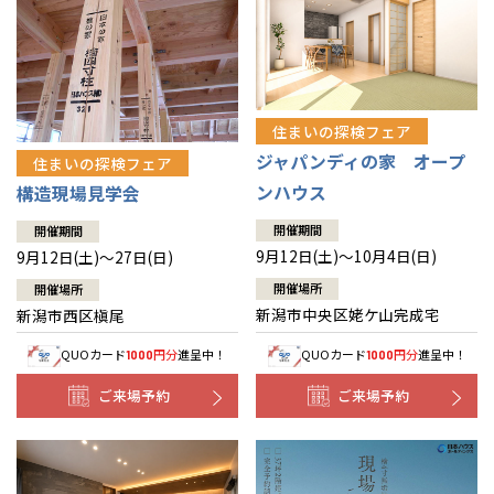
住まいの探検フェア
ジャパンディの家 オープ
住まいの探検フェア
ンハウス
構造現場見学会
開催期間
開催期間
9月12日(土)～10月4日(日)
9月12日(土)～27日(日)
開催場所
開催場所
新潟市中央区姥ケ山完成宅
新潟市西区槇尾
QUOカード
円分
進呈中！
QUOカード
円分
進呈中！
1000
1000
ご来場予約
ご来場予約