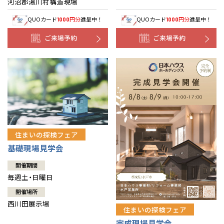
河沼郡湯川村構造現場
QUOカード
円分
進呈中！
QUOカード
円分
進呈中！
1000
1000
ご来場予約
ご来場予約
住まいの探検フェア
基礎現場見学会
開催期間
毎週土・日曜日
開催場所
西川田展示場
住まいの探検フェア
完成現場見学会