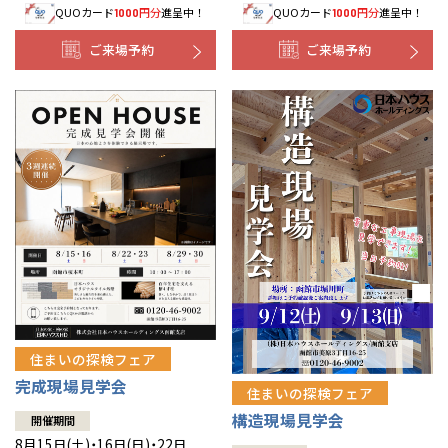
QUOカード
円分
進呈中！
QUOカード
円分
進呈中！
1000
1000
事業部紹介
ご来場予約
ご来場予約
IR情報
木材調達指針
グループ会社紹介
CMギャラリー
採用情報
住まいの探検フェア
完成現場見学会
住まいの探検フェア
構造現場見学会
開催期間
8月15日(土)・16日(日)・22日