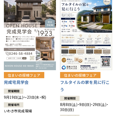
住まいの探検フェア
住まいの探検フェア
完成宅見学会
フルタイルの家を見に行こ
う
開催期間
9月19日(土)～23日(水・祝)
開催期間
8月8日(土)・9日(日)・29日(土)・
開催場所
30日(日)
いわき市完成現場