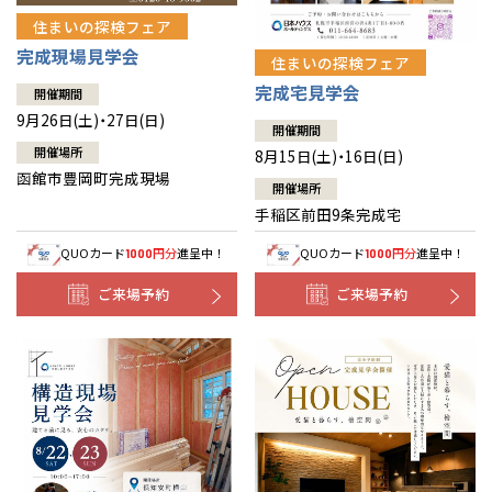
住まいの探検フェア
完成現場見学会
住まいの探検フェア
完成宅見学会
開催期間
9月26日(土)・27日(日)
開催期間
開催場所
8月15日(土)・16日(日)
函館市豊岡町完成現場
開催場所
手稲区前田9条完成宅
QUOカード
円分
進呈中！
QUOカード
円分
進呈中！
1000
1000
ご来場予約
ご来場予約
全国の展示場
お近くのイベント