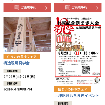
ご来場予約
ご来場予約
住まいの探検フェア
構造現場見学会
開催期間
9月26日(土)・27日(日)
開催場所
秋田市外旭川梶ノ目
住まいの探検フェア
上棟記念もちまきイベント
開催期間