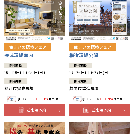
住まいの探検フェア
住まいの探検フェア
完成現場案内
構造現場公開
開催期間
開催期間
9月19日(土)・20日(日)
9月26日(土)・27日(日)
開催場所
開催場所
鯖江市完成現場
越前市構造現場
QUOカード
円分
進呈中！
QUOカード
円分
進呈中！
1000
1000
ご来場予約
ご来場予約