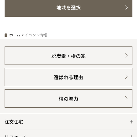
青森県
八戸
道央
青森
甲信越・北陸
甲信越・北陸
地域を選択
道央
苫小牧千歳
感謝訪問・長期保証
理想の木材「檜」
平屋の家
青森
選ばれる理由
賃貸併用住宅のメリット
分譲住宅・土地
小樽
新潟県
新潟
道北
秋田
新潟
関東
関東
秋田県
秋田
直営工事
外観・インテリア集
長岡
リフォームの流れ
安心のサポートシステム
分譲マンション
道北
旭川
東京都
世田谷
道南
岩手
山梨
東京
東海
東海
ホーム
イベント情報
岩手県
盛岡
山梨県
甲府
1メーターモジュール
道南
函館
WEB住宅展示場
八王子
介護保険利用で快適リフォーム
商品紹介
分譲マンション トップ
トランクルーム
北上
室蘭
愛知県
名古屋
道東
山形
長野
神奈川
愛知
近畿
近畿
長野県
長野
神奈川県
横浜
冷暖房標準装備
山形県
山形
暮らし方提案
脱炭素・檜の家
豊橋
展示場案内
ワザックとは
松本
会社情報
道東
帯広
湘南
大阪府
大阪
釧路
宮城
富山
埼玉
岐阜
大阪
中国・四国
中国・四国
相模
宮城県
仙台
岐阜県
岐阜
24時間対応コールセンター
富山県
富山
住まいのコラム
高い信頼性
会社情報 トップ
お問い合わせ
選ばれる理由
京都府
京都
埼玉県
埼玉
岡山県
岡山
福島県
郡山
福島
石川
千葉
静岡
京都
岡山
九州
九州
静岡県
静岡
石川県
金沢
デザイン賞各種受賞
所沢
住まいのお手入れ集
福島
安心の管理体制
浜松
ニュースリリース
会員サイト
兵庫県
姫路
香川県
高松
いわき
福岡県
福岡
福井県
福井
福井
茨城
三重
兵庫
香川
福岡
千葉県
千葉
檜の魅力
分譲マンション
会津
セントラルヒーティング
三重県
四日市
ギャラリー
奈良県
奈良
代表ごあいさつ
柏
愛媛県
松山
佐賀県
佐賀
栃木
奈良
愛媛
佐賀
※現住所のある都道府県以外の建築予定地の方でも
現住所の有るお近
茨城県
水戸
企業理念
熊本県
熊本
注文住宅
くの展示場又は店舗にお問合せください。
移住の計画の方もご相談対
群馬
滋賀
鳥取
熊本
応します。お気軽にご相談ください。
栃木県
宇都宮
大分県
大分
会社概要
小山
注文住宅 トップ
リフォーム