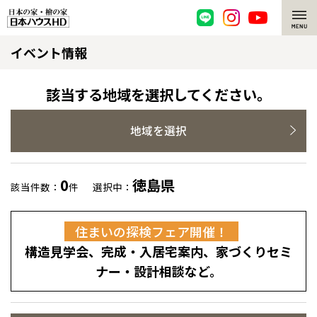
イベント情報
脱炭素・檜の家
環境にやさしい、脱炭素社会の住宅
選ばれる理由
該当する地域を選択してください。
檜・木造住宅
檜の魅力
地域を選択
耐震構造
檜の魅力 トップ
注文住宅
0
徳島県
該当件数：
件
選択中：
高耐久住宅
檜と日本人
注文住宅 トップ
施工事例
全国の展示場
お近くのイベント
住まいの探検フェア開催！
高断熱・高気密の家
1000年を超えて生きる檜
グレートステージ
リフォーム
構造見学会、完成・入居宅案内、家づくりセミ
北海道
北海道
エネルギー自給自足
知られざる檜の効果・作用
クレステージ
リフォーム トップ
資産活用
ナー・設計相談など。
札幌
札幌
札幌
東北
東北
ZEH特集
檜の住まいデザイン
施工事例
小樽
リフォームメニュー
資産活用 トップ
買取サービス