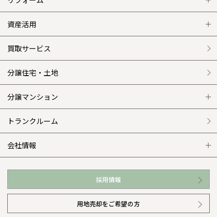
和歌山
島根
大分
宮崎県
宮崎
事業部紹介
群馬県
群馬
グレートステージ
リフォーム トップ
資産活用
伊勢崎
広島
宮崎
鹿児島県
鹿児島
IR情報
クレステージ
リフォームメニュー
資産活用 トップ
買取サービス
山口
鹿児島
木材調達指針
施工事例
選ばれる理由
賃貸併用住宅のメリット
分譲住宅・土地
徳島
長崎
グループ会社紹介
平屋の家
リフォームの流れ
安心のサポートシステム
分譲マンション
高知
沖縄
CMギャラリー
外観・インテリア集
介護保険利用で快適リフォーム
商品紹介
分譲マンション トップ
トランクルーム
採用情報
WEB住宅展示場
カタログ請求（無料）
展示場案内
ワザックとは
会社情報
お近くの展示場
高い信頼性
会社情報 トップ
採用情報
イベント情報
安心の管理体制
ニュースリリース
用地売却をご希望の方