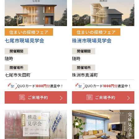
住まいの探検フェア
住まいの探検フェア
七尾市現場見学会
珠洲市現場見学会
開催期間
開催期間
随時
随時
開催場所
開催場所
七尾市矢田町
珠洲市真浦町
QUOカード
円分
進呈中！
QUOカード
円分
進呈中！
1000
1000
ご来場予約
ご来場予約