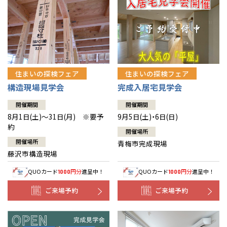
住まいの探検フェア
住まいの探検フェア
構造現場見学会
完成入居宅見学会
開催期間
開催期間
8月1日(土)～31日(月) ※要予
9月5日(土)・6日(日)
約
開催場所
開催場所
青梅市完成現場
藤沢市構造現場
QUOカード
円分
進呈中！
QUOカード
円分
進呈中！
1000
1000
ご来場予約
ご来場予約