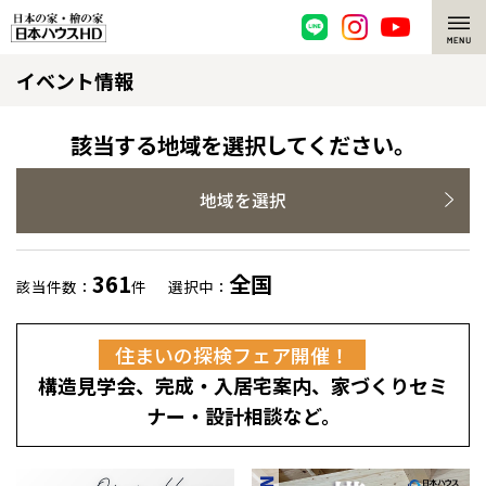
イベント情報
脱炭素・檜の家
環境にやさしい、脱炭素社会の住宅
選ばれる理由
該当する地域を選択してください。
檜・木造住宅
檜の魅力
地域を選択
耐震構造
檜の魅力 トップ
注文住宅
361
全国
該当件数：
件
選択中：
高耐久住宅
檜と日本人
注文住宅 トップ
施工事例
住まいの探検フェア開催！
高断熱・高気密の家
1000年を超えて生きる檜
グレートステージ
リフォーム
構造見学会、完成・入居宅案内、家づくりセミ
エネルギー自給自足
知られざる檜の効果・作用
クレステージ
リフォーム トップ
資産活用
ナー・設計相談など。
ZEH特集
檜の住まいデザイン
施工事例
リフォームメニュー
資産活用 トップ
買取サービス