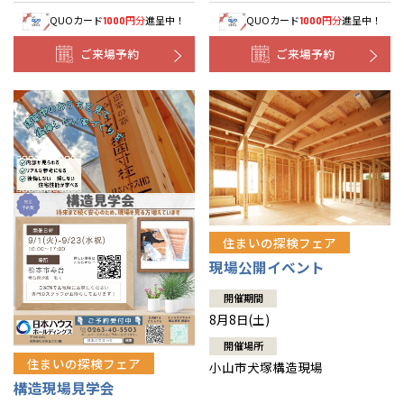
QUOカード
円分
進呈中！
QUOカード
円分
進呈中！
1000
1000
ご来場予約
ご来場予約
住まいの探検フェア
現場公開イベント
開催期間
8月8日(土)
開催場所
住まいの探検フェア
小山市犬塚構造現場
構造現場見学会