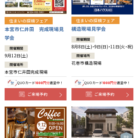
住まいの探検フェア
住まいの探検フェア
構造現場見学会
本宮市仁井田 完成現場見
学会
開催期間
8月8日(土)・9日(日)・11日(火・祝)
開催期間
9月12日(土)
開催場所
花巻市構造現場
開催場所
本宮市仁井田完成現場
QUOカード
円分
進呈中！
QUOカード
円分
進呈中！
1000
1000
ご来場予約
ご来場予約