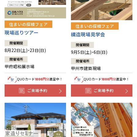
住まいの探検フェア
住まいの探検フェア
現場巡りツアー
構造現場見学会
開催期間
開催期間
8月22日(土)・23日(日)
9月5日(土)・6日(日)
開催場所
開催場所
甲府昭和展示場
甲州市建築現場
QUOカード
円分
進呈中！
QUOカード
円分
進呈中！
1000
1000
ご来場予約
ご来場予約