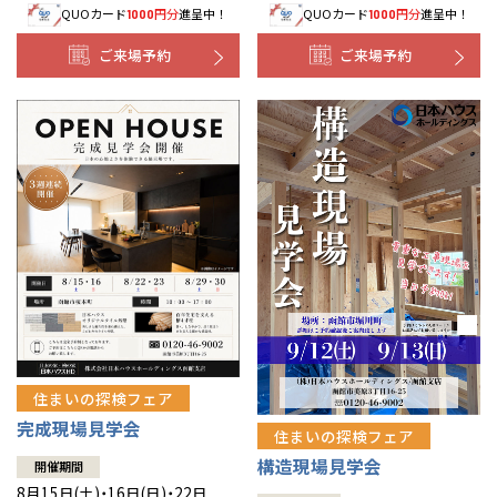
QUOカード
円分
進呈中！
QUOカード
円分
進呈中！
1000
1000
事業部紹介
ご来場予約
ご来場予約
IR情報
木材調達指針
グループ会社紹介
CMギャラリー
採用情報
住まいの探検フェア
完成現場見学会
住まいの探検フェア
構造現場見学会
開催期間
8月15日(土)・16日(日)・22日