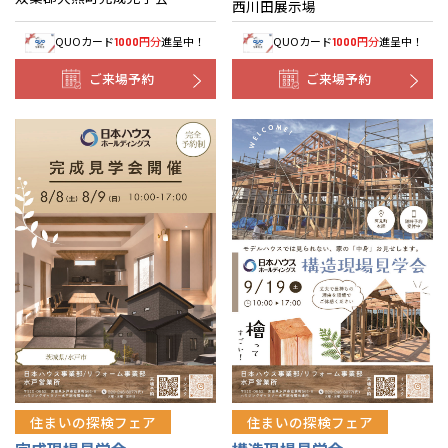
西川田展示場
QUOカード
円分
進呈中！
QUOカード
円分
進呈中！
1000
1000
ご来場予約
ご来場予約
住まいの探検フェア
住まいの探検フェア