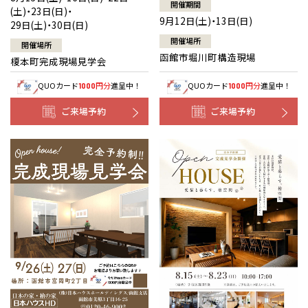
開催期間
(土)・23日(日)・
9月12日(土)・13日(日)
29日(土)・30日(日)
開催場所
開催場所
函館市堀川町構造現場
榎本町完成現場見学会
QUOカード
円分
進呈中！
QUOカード
円分
進呈中！
1000
1000
ご来場予約
ご来場予約