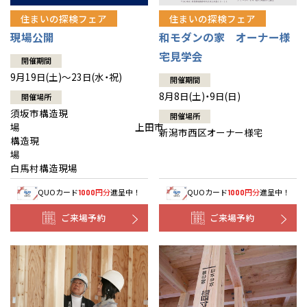
住まいの探検フェア
住まいの探検フェア
現場公開
和モダンの家 オーナー様
宅見学会
開催期間
9月19日(土)～23日(水・祝)
開催期間
8月8日(土)・9日(日)
開催場所
須坂市構造現
開催場所
場 上田市
新潟市西区オーナー様宅
構造現
場
白馬村構造現場
QUOカード
円分
進呈中！
QUOカード
円分
進呈中！
1000
1000
ご来場予約
ご来場予約