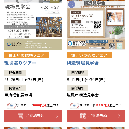
住まいの探検フェア
住まいの探検フェア
構造現場見学会
現場巡りツアー
開催期間
開催期間
8月1日(土)～30日(日)
9月26日(土)・27日(日)
開催場所
開催場所
塩尻市構造見学会
甲府昭和展示場
QUOカード
円分
進呈中！
QUOカード
円分
進呈中！
1000
1000
ご来場予約
ご来場予約