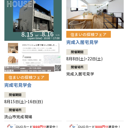
住まいの探検フェア
完成入居宅見学
開催期間
8月8日(土)・22日(土)
開催場所
完成入居宅見学
住まいの探検フェア
完成宅見学会
開催期間
8月15日(土)・16日(日)
開催場所
流山市完成現場
QUOカード
円分
進呈中！
QUOカード
円分
進呈中！
1000
1000