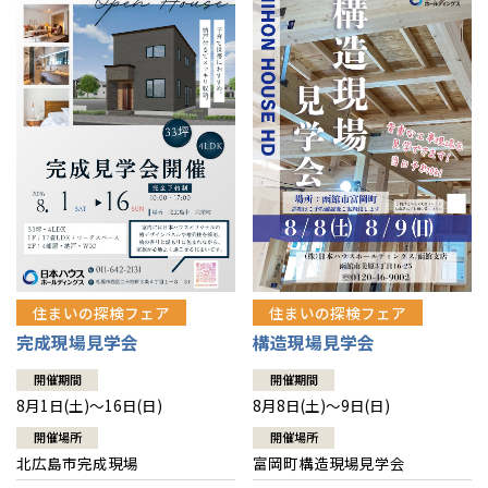
感謝訪問・長期保証
理想の木材「檜」
平屋の家
選ばれる理由
賃貸併用住宅のメリット
分譲住宅・土地
直営工事
外観・インテリア集
リフォームの流れ
安心のサポートシステム
分譲マンション
1メーターモジュール
WEB住宅展示場
介護保険利用で快適リフォーム
商品紹介
分譲マンション トップ
トランクルーム
冷暖房標準装備
暮らし方提案
展示場案内
ワザックとは
会社情報
24時間対応コールセンター
住まいのコラム
高い信頼性
会社情報 トップ
お問い合わせ
デザイン賞各種受賞
住まいのお手入れ集
安心の管理体制
住まいの探検フェア
住まいの探検フェア
ニュースリリース
会員サイト
完成現場見学会
構造現場見学会
セントラルヒーティング
ギャラリー
代表ごあいさつ
開催期間
開催期間
8月1日(土)～16日(日)
8月8日(土)～9日(日)
企業理念
開催場所
開催場所
北広島市完成現場
富岡町構造現場見学会
会社概要