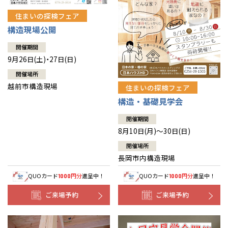
住まいの探検フェア
構造現場公開
開催期間
9月26日(土)・27日(日)
開催場所
越前市構造現場
住まいの探検フェア
構造・基礎見学会
開催期間
8月10日(月)～30日(日)
開催場所
長岡市内構造現場
QUOカード
円分
進呈中！
QUOカード
円分
進呈中！
1000
1000
ご来場予約
ご来場予約