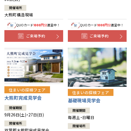
開催場所
大熊町構造現場
QUOカード
円分
進呈中！
QUOカード
円分
進呈中！
1000
1000
ご来場予約
ご来場予約
住まいの探検フェア
住まいの探検フェア
大熊町完成見学会
基礎現場見学会
開催期間
開催期間
9月26日(土)・27日(日)
毎週土・日曜日
開催場所
開催場所
双葉郡大熊町完成見学会