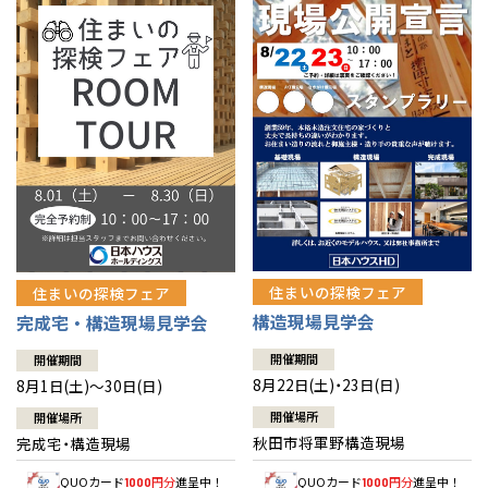
佐賀県
佐賀
栃木
奈良
愛媛
佐賀
※現住所のある都道府県以外の建築予定地の方でも
現住所の有るお近
茨城県
水戸
熊本県
熊本
くの展示場又は店舗にお問合せください。
移住の計画の方もご相談対
群馬
滋賀
鳥取
熊本
応します。お気軽にご相談ください。
栃木県
宇都宮
大分県
大分
小山
和歌山
島根
大分
宮崎県
宮崎
群馬県
群馬
伊勢崎
広島
宮崎
鹿児島県
鹿児島
山口
鹿児島
徳島
長崎
住まいの探検フェア
住まいの探検フェア
構造現場見学会
完成宅・構造現場見学会
高知
沖縄
開催期間
開催期間
8月22日(土)・23日(日)
8月1日(土)～30日(日)
開催場所
開催場所
秋田市将軍野構造現場
完成宅・構造現場
QUOカード
円分
進呈中！
QUOカード
円分
進呈中！
1000
1000