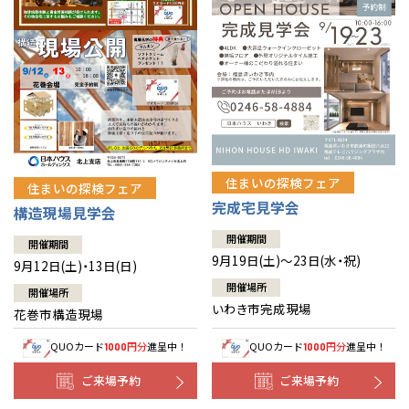
住まいの探検フェア
住まいの探検フェア
完成宅見学会
構造現場見学会
開催期間
開催期間
9月19日(土)～23日(水・祝)
9月12日(土)・13日(日)
開催場所
開催場所
いわき市完成現場
花巻市構造現場
QUOカード
円分
進呈中！
QUOカード
円分
進呈中！
1000
1000
ご来場予約
ご来場予約