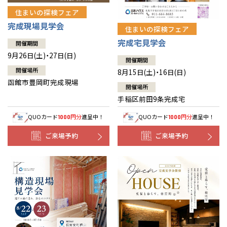
住まいの探検フェア
完成現場見学会
住まいの探検フェア
完成宅見学会
開催期間
9月26日(土)・27日(日)
開催期間
開催場所
8月15日(土)・16日(日)
函館市豊岡町完成現場
開催場所
手稲区前田9条完成宅
QUOカード
円分
進呈中！
QUOカード
円分
進呈中！
1000
1000
ご来場予約
ご来場予約
全国の展示場
お近くのイベント