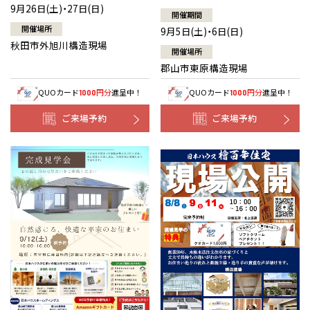
9月26日(土)・27日(日)
開催期間
開催場所
9月5日(土)・6日(日)
秋田市外旭川構造現場
開催場所
郡山市東原構造現場
QUOカード
円分
進呈中！
QUOカード
円分
進呈中！
1000
1000
ご来場予約
ご来場予約