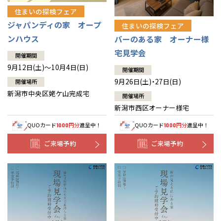
住まいの探検フェア
ジャパンディの家 オープ
住まいの探検フェア
ンハウス
バーのある家 オーナー様
宅見学会
開催期間
9月12日(土)～10月4日(日)
開催期間
9月26日(土)・27日(日)
開催場所
新潟市中央区姥ケ山完成宅
開催場所
新潟市西区オーナー様宅
QUOカード
円分
進呈中！
QUOカード
円分
進呈中！
1000
1000
ご来場予約
ご来場予約