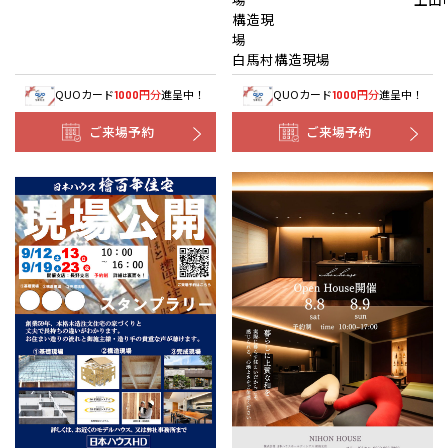
構造現
白馬村構造現場
QUOカード
円分
進呈中！
QUOカード
円分
進呈中！
1000
1000
ご来場予約
ご来場予約