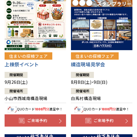
住まいの探検フェア
住まいの探検フェア
上棟祭イベント
構造現場見学会
開催期間
開催期間
9月26日(土)
8月8日(土)・9日(日)
開催場所
開催場所
小山市西城南構造現場
白馬村構造現場
QUOカード
円分
進呈中！
QUOカード
円分
進呈中！
1000
1000
ご来場予約
ご来場予約