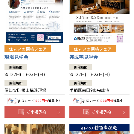
北海道
北海道
札幌
札幌
札幌
東北
東北
小樽
青森県
八戸
道央
青森
甲信越・北陸
甲信越・北陸
道央
苫小牧千歳
青森
小樽
新潟県
新潟
住まいの探検フェア
住まいの探検フェア
道北
秋田
新潟
関東
関東
秋田県
秋田
長岡
道北
旭川
現場見学会
完成宅見学会
東京都
世田谷
道南
岩手
山梨
東京
東海
東海
岩手県
盛岡
山梨県
甲府
開催期間
開催期間
道南
函館
八王子
北上
8月22日(土)・23日(日)
8月22日(土)・23日(日)
室蘭
愛知県
名古屋
道東
山形
長野
神奈川
愛知
近畿
近畿
長野県
長野
神奈川県
横浜
山形県
山形
開催場所
開催場所
豊橋
松本
道東
帯広
湘南
倶知安町樺山構造現場
手稲区前田9条完成宅
大阪府
大阪
釧路
宮城
富山
埼玉
岐阜
大阪
中国・四国
中国・四国
相模
宮城県
仙台
岐阜県
岐阜
富山県
富山
QUOカード
円分
進呈中！
QUOカード
円分
進呈中！
1000
1000
京都府
京都
埼玉県
埼玉
岡山県
岡山
福島県
郡山
福島
石川
千葉
静岡
京都
岡山
九州
九州
静岡県
静岡
石川県
金沢
ご来場予約
ご来場予約
所沢
福島
浜松
兵庫県
姫路
香川県
高松
いわき
福岡県
福岡
福井県
福井
福井
茨城
三重
兵庫
香川
福岡
千葉県
千葉
分譲マンション
会津
三重県
四日市
奈良県
奈良
柏
愛媛県
松山