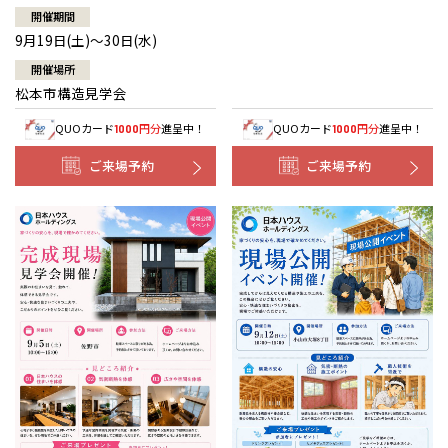
開催期間
9月19日(土)～30日(水)
開催場所
松本市構造見学会
QUOカード
円分
進呈中！
QUOカード
円分
進呈中！
1000
1000
ご来場予約
ご来場予約