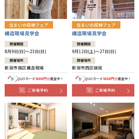
住まいの探検フェア
住まいの探検フェア
構造現場見学会
構造現場見学会
開催期間
開催期間
8月9日(日)～23日(日)
9月12日(土)～27日(日)
開催場所
開催場所
新潟市南区構造現場
新潟市西区槇尾
QUOカード
円分
進呈中！
QUOカード
円分
進呈中！
1000
1000
ご来場予約
ご来場予約