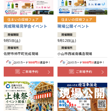
住まいの探検フェア
住まいの探検フェア
完成現場見学会イベント
現場公開イベント
開催期間
開催期間
9月5日(土)
9月12日(土)
開催場所
開催場所
佐野市柿平町完成現場
小山市西城南構造現場
QUOカード
円分
進呈中！
QUOカード
円分
進呈中！
1000
1000
ご来場予約
ご来場予約