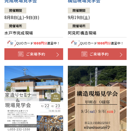
完成現場見学会
構造現場見学会
開催期間
開催期間
8月8日(土)・9日(日)
9月19日(土)
開催場所
開催場所
水戸市完成現場
阿見町構造現場
QUOカード
円分
進呈中！
QUOカード
円分
進呈中！
1000
1000
ご来場予約
ご来場予約