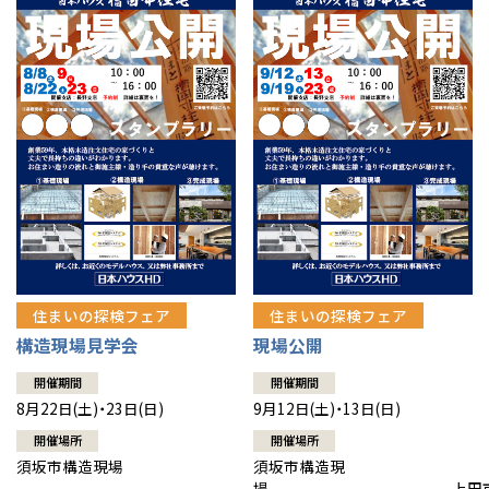
住まいの探検フェア
住まいの探検フェア
構造現場見学会
現場公開
開催期間
開催期間
8月22日(土)・23日(日)
9月12日(土)・13日(日)
開催場所
開催場所
須坂市構造現場
須坂市構造現
場 上田