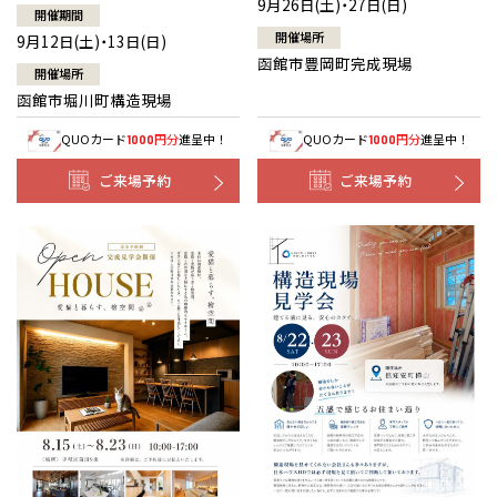
9月26日(土)・27日(日)
開催期間
開催場所
9月12日(土)・13日(日)
函館市豊岡町完成現場
開催場所
函館市堀川町構造現場
QUOカード
円分
進呈中！
QUOカード
円分
進呈中！
1000
1000
ご来場予約
ご来場予約