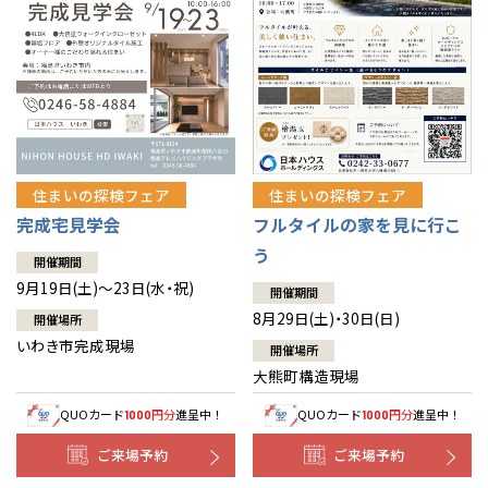
住まいの探検フェア
住まいの探検フェア
完成宅見学会
フルタイルの家を見に行こ
う
開催期間
9月19日(土)～23日(水・祝)
開催期間
8月29日(土)・30日(日)
開催場所
いわき市完成現場
開催場所
大熊町構造現場
QUOカード
円分
進呈中！
QUOカード
円分
進呈中！
1000
1000
ご来場予約
ご来場予約