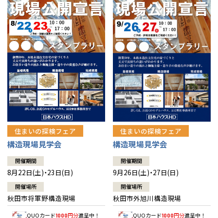
佐賀県
佐賀
栃木
奈良
愛媛
佐賀
※現住所のある都道府県以外の建築予定地の方でも
現住所の有るお近
茨城県
水戸
熊本県
熊本
くの展示場又は店舗にお問合せください。
移住の計画の方もご相談対
群馬
滋賀
鳥取
熊本
応します。お気軽にご相談ください。
栃木県
宇都宮
大分県
大分
小山
和歌山
島根
大分
宮崎県
宮崎
群馬県
群馬
伊勢崎
広島
宮崎
鹿児島県
鹿児島
山口
鹿児島
徳島
長崎
住まいの探検フェア
住まいの探検フェア
構造現場見学会
構造現場見学会
高知
沖縄
開催期間
開催期間
8月22日(土)・23日(日)
9月26日(土)・27日(日)
開催場所
開催場所
秋田市将軍野構造現場
秋田市外旭川構造現場
QUOカード
円分
進呈中！
QUOカード
円分
進呈中！
1000
1000