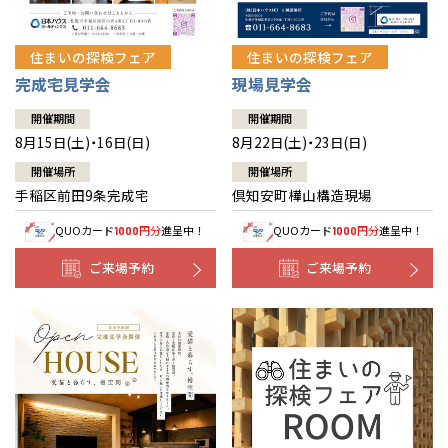
住まいの探検フェア
住まいの探検フェア
完成宅見学会
現場見学会
開催期間
開催期間
8月15日(土)・16日(日)
8月22日(土)・23日(日)
開催場所
開催場所
手稲区前田9条完成宅
倶知安町樺山構造現場
QUOカード
円分
進呈中！
QUOカード
円分
進呈中！
1000
1000
ご来場予約
ご来場予約
全国の展示場
お近くのイベント