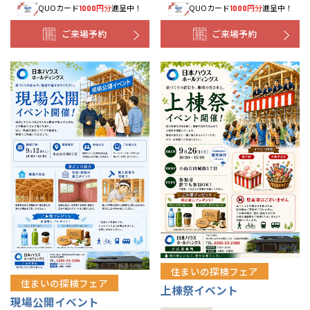
QUOカード
円分
進呈中！
QUOカード
円分
進呈中！
1000
1000
ご来場予約
ご来場予約
住まいの探検フェア
住まいの探検フェア
上棟祭イベント
現場公開イベント