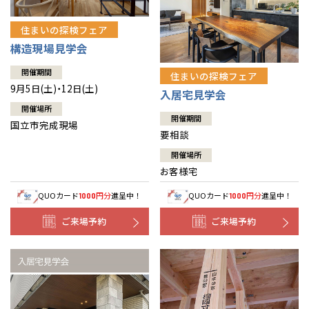
住まいの探検フェア
構造現場見学会
開催期間
住まいの探検フェア
9月5日(土)・12日(土)
入居宅見学会
開催場所
開催期間
国立市完成現場
要相談
開催場所
お客様宅
QUOカード
円分
進呈中！
QUOカード
円分
進呈中！
1000
1000
ご来場予約
ご来場予約