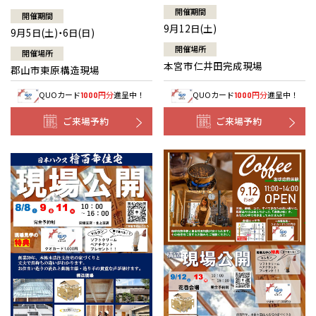
開催期間
開催期間
9月12日(土)
9月5日(土)・6日(日)
開催場所
開催場所
本宮市仁井田完成現場
郡山市東原構造現場
QUOカード
円分
進呈中！
QUOカード
円分
進呈中！
1000
1000
ご来場予約
ご来場予約