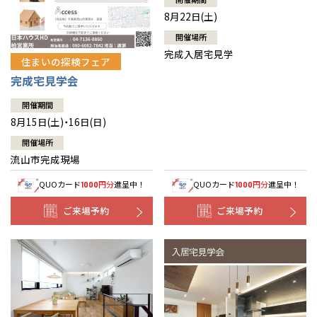
8月22日(土)
開催場所
完成入居宅見学
住まいの探検フェア
完成宅見学会
開催期間
8月15日(土)・16日(日)
開催場所
流山市完成現場
QUOカード
円分
進呈中！
QUOカード
円分
進呈中！
1000
1000
ご来場予約
ご来場予約