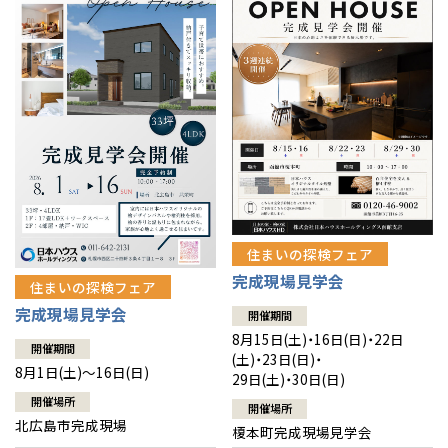
感謝訪問・長期保証
理想の木材「檜」
平屋の家
選ばれる理由
賃貸併用住宅のメリット
分譲住宅・土地
直営工事
外観・インテリア集
リフォームの流れ
安心のサポートシステム
分譲マンション
1メーターモジュール
WEB住宅展示場
介護保険利用で快適リフォーム
商品紹介
分譲マンション トップ
トランクルーム
冷暖房標準装備
暮らし方提案
展示場案内
ワザックとは
会社情報
24時間対応コールセンター
住まいのコラム
高い信頼性
会社情報 トップ
お問い合わせ
住まいの探検フェア
デザイン賞各種受賞
完成現場見学会
住まいのお手入れ集
安心の管理体制
住まいの探検フェア
ニュースリリース
会員サイト
完成現場見学会
開催期間
セントラルヒーティング
ギャラリー
代表ごあいさつ
8月15日(土)・16日(日)・22日
開催期間
(土)・23日(日)・
8月1日(土)～16日(日)
29日(土)・30日(日)
企業理念
開催場所
開催場所
北広島市完成現場
榎本町完成現場見学会
会社概要