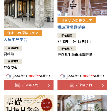
住まいの探検フェア
構造現場見学会
住まいの探検フェア
開催期間
入居宅見学会
8月8日(土)～15日(土)
開催期間
開催場所
要相談
奈良県生駒市構造現場
開催場所
お客様宅
QUOカード
円分
進呈中！
QUOカード
円分
進呈中！
1000
1000
ご来場予約
ご来場予約