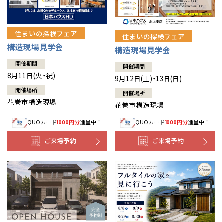
住まいの探検フェア
住まいの探検フェア
構造現場見学会
構造現場見学会
開催期間
開催期間
8月11日(火・祝)
9月12日(土)・13日(日)
開催場所
開催場所
花巻市構造現場
花巻市構造現場
QUOカード
円分
進呈中！
QUOカード
円分
進呈中！
1000
1000
ご来場予約
ご来場予約