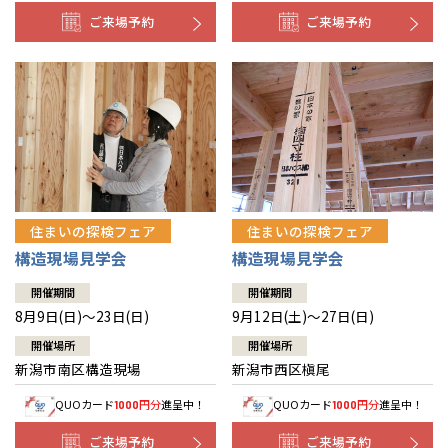
ご来場予約
ご来場予約
住まいの探検フェア
住まいの探検フェア
構造現場見学会
構造現場見学会
開催期間
開催期間
8月9日(日)～23日(日)
9月12日(土)～27日(日)
開催場所
開催場所
新潟市南区構造現場
新潟市西区槇尾
QUOカード
円分
進呈中！
QUOカード
円分
進呈中！
1000
1000
ご来場予約
ご来場予約