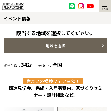
イベント情報
脱炭素・檜の家
環境にやさしい、脱炭素社会の住宅
選ばれる理由
該当する地域を選択してください。
檜・木造住宅
檜の魅力
地域を選択
耐震構造
檜の魅力 トップ
注文住宅
342
全国
該当件数：
件
選択中：
高耐久住宅
檜と日本人
注文住宅 トップ
施工事例
住まいの探検フェア開催！
高断熱・高気密の家
1000年を超えて生きる檜
グレートステージ
リフォーム
構造見学会、完成・入居宅案内、家づくりセミ
エネルギー自給自足
知られざる檜の効果・作用
クレステージ
リフォーム トップ
資産活用
ナー・設計相談など。
ZEH特集
檜の住まいデザイン
施工事例
リフォームメニュー
資産活用 トップ
買取サービス