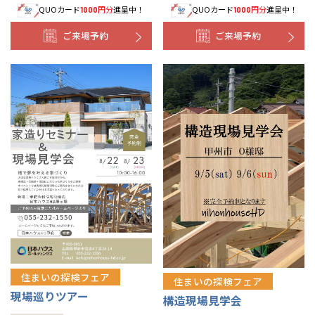
QUOカード
円分
進呈中！
QUOカード
円分
進呈中！
1000
1000
ご来場予約
ご来場予約
住まいの探検フェア
住まいの探検フェア
現場巡りツアー
構造現場見学会