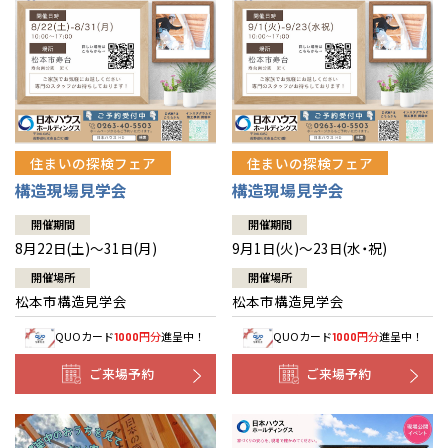
住まいの探検フェア
住まいの探検フェア
構造現場見学会
構造現場見学会
開催期間
開催期間
8月22日(土)～31日(月)
9月1日(火)～23日(水・祝)
開催場所
開催場所
松本市構造見学会
松本市構造見学会
QUOカード
円分
進呈中！
QUOカード
円分
進呈中！
1000
1000
ご来場予約
ご来場予約