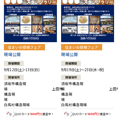
住まいの探検フェア
住まいの探検フェア
現場公開
現場公開
開催期間
開催期間
9月12日(土)・13日(日)
9月19日(土)～23日(水・祝)
開催場所
開催場所
須坂市構造現
須坂市構造現
場 上田市
場 上田
構造現
構造現
場
白馬村構造現場
白馬村構造現場
QUOカード
円分
進呈中！
QUOカード
円分
進呈中！
1000
1000