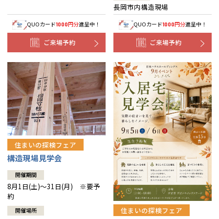
長岡市内構造現場
QUOカード
円分
進呈中！
QUOカード
円分
進呈中！
1000
1000
ご来場予約
ご来場予約
住まいの探検フェア
構造現場見学会
開催期間
8月1日(土)～31日(月) ※要予
約
住まいの探検フェア
開催場所