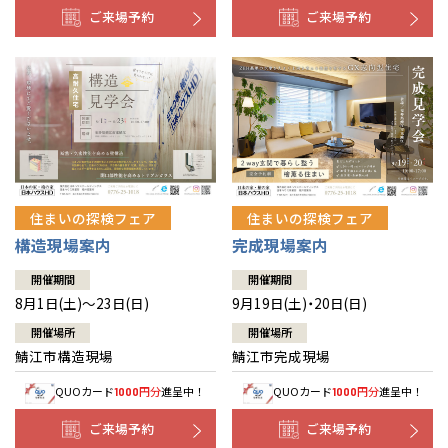
ご来場予約
ご来場予約
住まいの探検フェア
住まいの探検フェア
構造現場案内
完成現場案内
開催期間
開催期間
8月1日(土)～23日(日)
9月19日(土)・20日(日)
開催場所
開催場所
鯖江市構造現場
鯖江市完成現場
QUOカード
円分
進呈中！
QUOカード
円分
進呈中！
1000
1000
ご来場予約
ご来場予約