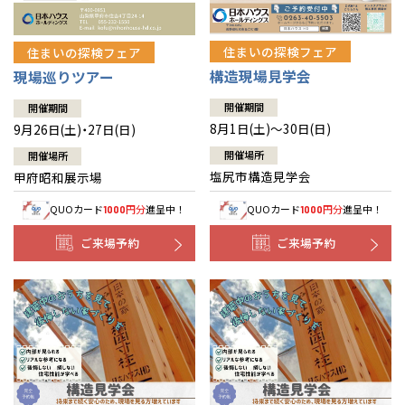
住まいの探検フェア
住まいの探検フェア
構造現場見学会
現場巡りツアー
開催期間
開催期間
8月1日(土)～30日(日)
9月26日(土)・27日(日)
開催場所
開催場所
塩尻市構造見学会
甲府昭和展示場
QUOカード
円分
進呈中！
QUOカード
円分
進呈中！
1000
1000
ご来場予約
ご来場予約