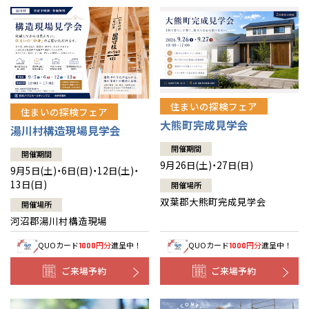
住まいの探検フェア
住まいの探検フェア
大熊町完成見学会
湯川村構造現場見学会
開催期間
開催期間
9月26日(土)・27日(日)
9月5日(土)・6日(日)・12日(土)・
13日(日)
開催場所
双葉郡大熊町完成見学会
開催場所
河沼郡湯川村構造現場
QUOカード
円分
進呈中！
QUOカード
円分
進呈中！
1000
1000
ご来場予約
ご来場予約