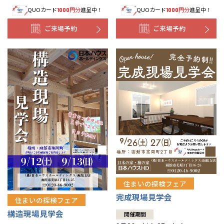
QUOカード
円分
進呈中！
QUOカード
円分
進呈中！
1000
1000
事業部紹介
ご来場予約
ご来場予約
IR情報
木材調達指針
グループ会社紹介
CMギャラリー
採用情報
住まいの探検フェア
完成現場見学会
住まいの探検フェア
構造現場見学会
開催期間