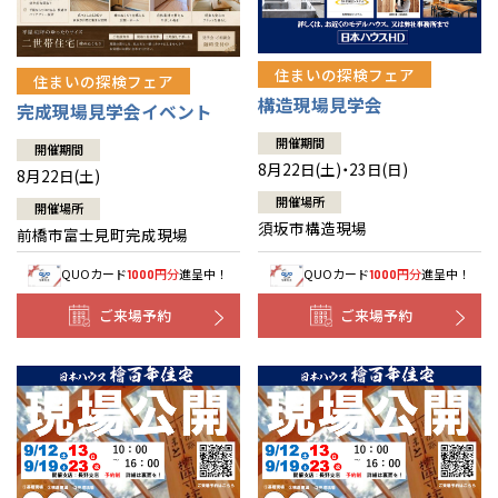
住まいの探検フェア
住まいの探検フェア
構造現場見学会
完成現場見学会イベント
開催期間
開催期間
8月22日(土)・23日(日)
8月22日(土)
開催場所
開催場所
須坂市構造現場
前橋市富士見町完成現場
QUOカード
円分
進呈中！
QUOカード
円分
進呈中！
1000
1000
ご来場予約
ご来場予約