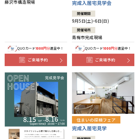
藤沢市構造現場
完成入居宅見学会
開催期間
9月5日(土)・6日(日)
開催場所
青梅市完成現場
QUOカード
円分
進呈中！
QUOカード
円分
進呈中！
1000
1000
ご来場予約
ご来場予約
住まいの探検フェア
完成入居宅見学
開催期間