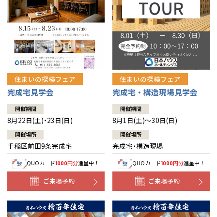
北海道
北海道
札幌
札幌
札幌
東北
東北
小樽
青森県
八戸
道央
青森
甲信越・北陸
甲信越・北陸
道央
苫小牧千歳
青森
小樽
新潟県
新潟
住まいの探検フェア
住まいの探検フェア
道北
秋田
新潟
関東
関東
秋田県
秋田
長岡
道北
旭川
完成宅見学会
完成宅・構造現場見学会
東京都
世田谷
道南
岩手
山梨
東京
東海
東海
岩手県
盛岡
山梨県
甲府
開催期間
開催期間
道南
函館
八王子
北上
8月22日(土)・23日(日)
8月1日(土)～30日(日)
室蘭
愛知県
名古屋
道東
山形
長野
神奈川
愛知
近畿
近畿
長野県
長野
神奈川県
横浜
山形県
山形
開催場所
開催場所
豊橋
松本
道東
帯広
湘南
手稲区前田9条完成宅
完成宅・構造現場
大阪府
大阪
釧路
宮城
富山
埼玉
岐阜
大阪
中国・四国
中国・四国
相模
宮城県
仙台
岐阜県
岐阜
富山県
富山
QUOカード
円分
進呈中！
QUOカード
円分
進呈中！
1000
1000
京都府
京都
埼玉県
埼玉
岡山県
岡山
福島県
郡山
福島
石川
千葉
静岡
京都
岡山
九州
九州
静岡県
静岡
石川県
金沢
ご来場予約
ご来場予約
所沢
福島
浜松
兵庫県
姫路
香川県
高松
いわき
福岡県
福岡
福井県
福井
福井
茨城
三重
兵庫
香川
福岡
千葉県
千葉
分譲マンション
会津
三重県
四日市
奈良県
奈良
柏
愛媛県
松山