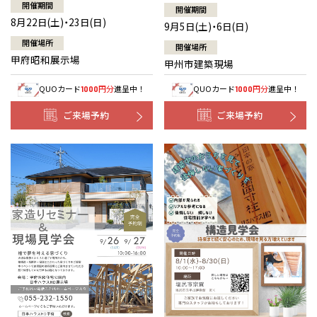
開催期間
開催期間
8月22日(土)・23日(日)
9月5日(土)・6日(日)
開催場所
開催場所
甲府昭和展示場
甲州市建築現場
QUOカード
円分
進呈中！
QUOカード
円分
進呈中！
1000
1000
ご来場予約
ご来場予約