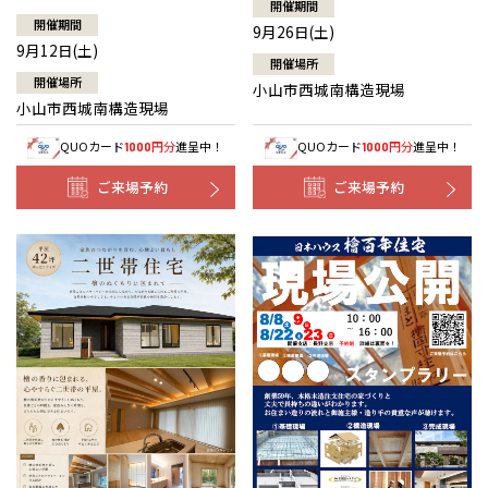
開催期間
開催期間
9月26日(土)
9月12日(土)
開催場所
開催場所
小山市西城南構造現場
小山市西城南構造現場
QUOカード
円分
進呈中！
QUOカード
円分
進呈中！
1000
1000
ご来場予約
ご来場予約