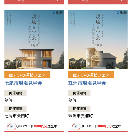
住まいの探検フェア
住まいの探検フェア
七尾市現場見学会
珠洲市現場見学会
開催期間
開催期間
随時
随時
開催場所
開催場所
七尾市矢田町
珠洲市真浦町
QUOカード
円分
進呈中！
QUOカード
円分
進呈中！
1000
1000