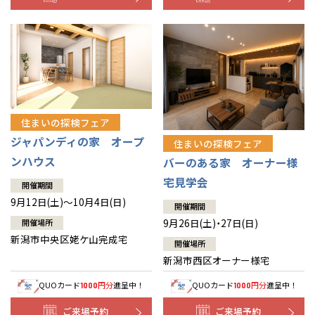
住まいの探検フェア
ジャパンディの家 オープ
住まいの探検フェア
ンハウス
バーのある家 オーナー様
宅見学会
開催期間
9月12日(土)～10月4日(日)
開催期間
9月26日(土)・27日(日)
開催場所
新潟市中央区姥ケ山完成宅
開催場所
新潟市西区オーナー様宅
QUOカード
円分
進呈中！
QUOカード
円分
進呈中！
1000
1000
ご来場予約
ご来場予約