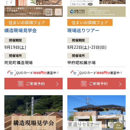
住まいの探検フェア
住まいの探検フェア
構造現場見学会
現場巡りツアー
開催期間
開催期間
9月19日(土)
8月22日(土)・23日(日)
開催場所
開催場所
阿見町構造現場
甲府昭和展示場
QUOカード
円分
進呈中！
QUOカード
円分
進呈中！
1000
1000
ご来場予約
ご来場予約