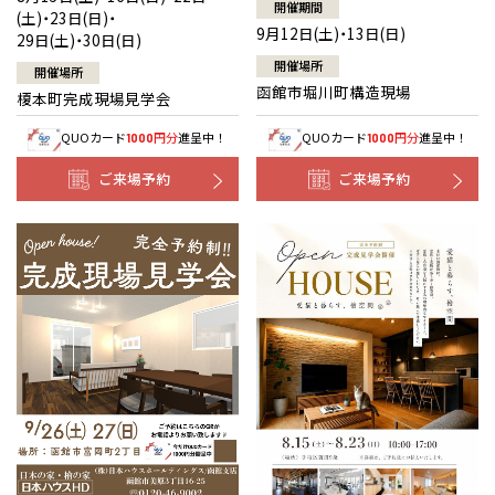
開催期間
(土)・23日(日)・
9月12日(土)・13日(日)
29日(土)・30日(日)
開催場所
開催場所
函館市堀川町構造現場
榎本町完成現場見学会
QUOカード
円分
進呈中！
QUOカード
円分
進呈中！
1000
1000
ご来場予約
ご来場予約