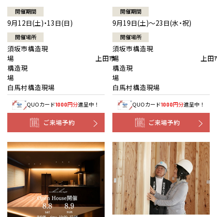
開催期間
開催期間
9月12日(土)・13日(日)
9月19日(土)～23日(水・祝)
開催場所
開催場所
須坂市構造現
須坂市構造現
場 上田市
場 上田
構造現
構造現
場
白馬村構造現場
白馬村構造現場
QUOカード
円分
進呈中！
QUOカード
円分
進呈中！
1000
1000
ご来場予約
ご来場予約