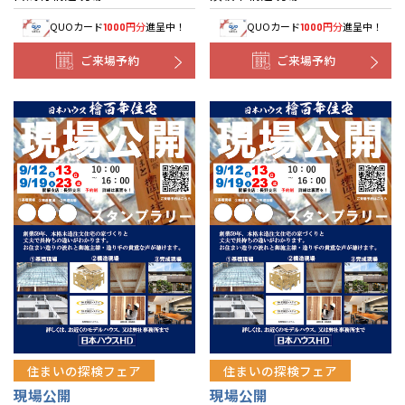
QUOカード
円分
進呈中！
QUOカード
円分
進呈中！
1000
1000
ご来場予約
ご来場予約
住まいの探検フェア
住まいの探検フェア
現場公開
現場公開