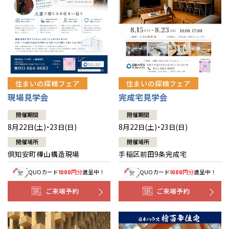
北海道
北海道
札幌
札幌
札幌
東北
東北
小樽
青森県
八戸
道央
青森
甲信越・北陸
甲信越・北陸
道央
苫小牧千歳
青森
小樽
新潟県
新潟
住まいの探検フェア
住まいの探検フェア
道北
秋田
新潟
関東
関東
秋田県
秋田
長岡
道北
旭川
現場見学会
完成宅見学会
東京都
世田谷
道南
岩手
山梨
東京
東海
東海
岩手県
盛岡
山梨県
甲府
開催期間
開催期間
道南
函館
八王子
北上
8月22日(土)・23日(日)
8月22日(土)・23日(日)
室蘭
愛知県
名古屋
道東
山形
長野
神奈川
愛知
近畿
近畿
長野県
長野
神奈川県
横浜
山形県
山形
開催場所
開催場所
豊橋
松本
道東
帯広
湘南
倶知安町樺山構造現場
手稲区前田9条完成宅
大阪府
大阪
釧路
宮城
富山
埼玉
岐阜
大阪
中国・四国
中国・四国
相模
宮城県
仙台
岐阜県
岐阜
富山県
富山
QUOカード
円分
進呈中！
QUOカード
円分
進呈中！
1000
1000
京都府
京都
埼玉県
埼玉
岡山県
岡山
福島県
郡山
福島
石川
千葉
静岡
京都
岡山
九州
九州
静岡県
静岡
石川県
金沢
ご来場予約
ご来場予約
所沢
福島
浜松
兵庫県
姫路
香川県
高松
いわき
福岡県
福岡
福井県
福井
福井
茨城
三重
兵庫
香川
福岡
千葉県
千葉
分譲マンション
会津
三重県
四日市
奈良県
奈良
柏
愛媛県
松山