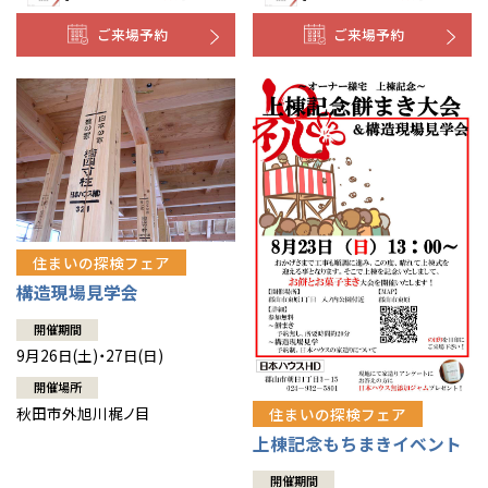
ご来場予約
ご来場予約
住まいの探検フェア
構造現場見学会
開催期間
9月26日(土)・27日(日)
開催場所
秋田市外旭川梶ノ目
住まいの探検フェア
上棟記念もちまきイベント
開催期間