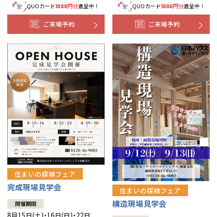
QUOカード
円分
進呈中！
QUOカード
円分
進呈中！
1000
1000
事業部紹介
ご来場予約
ご来場予約
IR情報
木材調達指針
グループ会社紹介
CMギャラリー
採用情報
住まいの探検フェア
完成現場見学会
住まいの探検フェア
構造現場見学会
開催期間
8月15日(土)・16日(日)・22日