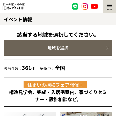
イベント情報
脱炭素・檜の家
環境にやさしい、脱炭素社会の住宅
選ばれる理由
該当する地域を選択してください。
檜・木造住宅
檜の魅力
地域を選択
耐震構造
檜の魅力 トップ
注文住宅
361
全国
該当件数：
件
選択中：
高耐久住宅
檜と日本人
注文住宅 トップ
施工事例
住まいの探検フェア開催！
高断熱・高気密の家
1000年を超えて生きる檜
グレートステージ
リフォーム
構造見学会、完成・入居宅案内、家づくりセミ
エネルギー自給自足
知られざる檜の効果・作用
クレステージ
リフォーム トップ
資産活用
ナー・設計相談など。
ZEH特集
檜の住まいデザイン
施工事例
リフォームメニュー
資産活用 トップ
買取サービス