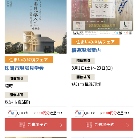
住まいの探検フェア
構造現場案内
住まいの探検フェア
開催期間
珠洲市現場見学会
8月1日(土)～23日(日)
開催場所
開催期間
鯖江市構造現場
随時
開催場所
珠洲市真浦町
QUOカード
円分
進呈中！
QUOカード
円分
進呈中！
1000
1000
ご来場予約
ご来場予約