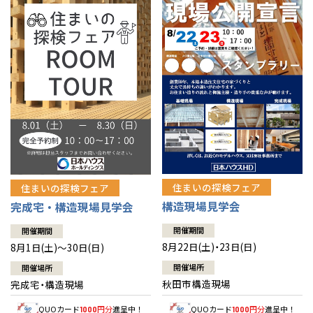
佐賀県
佐賀
栃木
奈良
愛媛
佐賀
※現住所のある都道府県以外の建築予定地の方でも
現住所の有るお近
茨城県
水戸
熊本県
熊本
くの展示場又は店舗にお問合せください。
移住の計画の方もご相談対
群馬
滋賀
鳥取
熊本
応します。お気軽にご相談ください。
栃木県
宇都宮
大分県
大分
小山
和歌山
島根
大分
宮崎県
宮崎
群馬県
群馬
伊勢崎
広島
宮崎
鹿児島県
鹿児島
山口
鹿児島
徳島
長崎
住まいの探検フェア
住まいの探検フェア
構造現場見学会
完成宅・構造現場見学会
高知
沖縄
開催期間
開催期間
8月22日(土)・23日(日)
8月1日(土)～30日(日)
開催場所
開催場所
秋田市構造現場
完成宅・構造現場
QUOカード
円分
進呈中！
QUOカード
円分
進呈中！
1000
1000