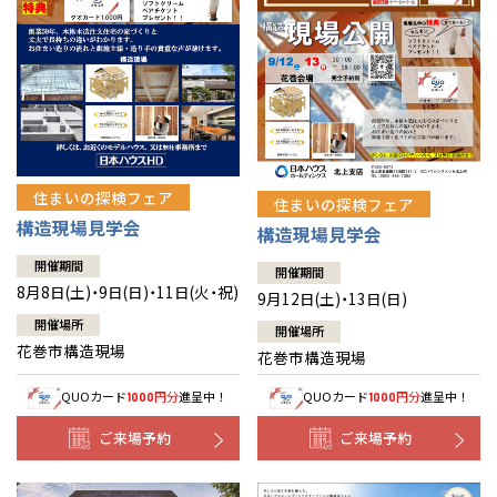
住まいの探検フェア
住まいの探検フェア
構造現場見学会
構造現場見学会
開催期間
開催期間
8月8日(土)・9日(日)・11日(火・祝)
9月12日(土)・13日(日)
開催場所
開催場所
花巻市構造現場
花巻市構造現場
QUOカード
円分
進呈中！
QUOカード
円分
進呈中！
1000
1000
ご来場予約
ご来場予約