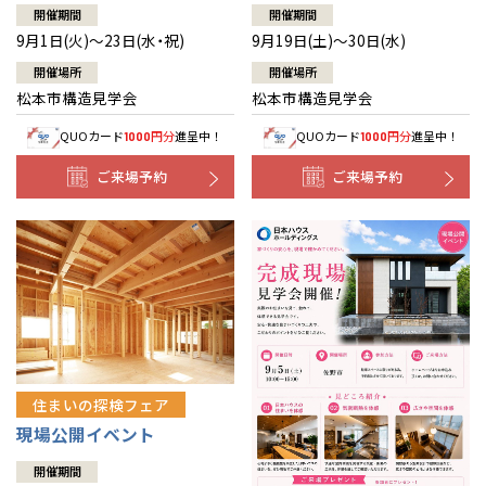
開催期間
開催期間
9月1日(火)～23日(水・祝)
9月19日(土)～30日(水)
開催場所
開催場所
松本市構造見学会
松本市構造見学会
QUOカード
円分
進呈中！
QUOカード
円分
進呈中！
1000
1000
ご来場予約
ご来場予約
住まいの探検フェア
現場公開イベント
開催期間