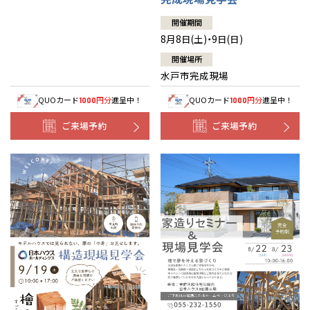
開催期間
8月8日(土)・9日(日)
開催場所
水戸市完成現場
QUOカード
円分
進呈中！
QUOカード
円分
進呈中！
1000
1000
ご来場予約
ご来場予約