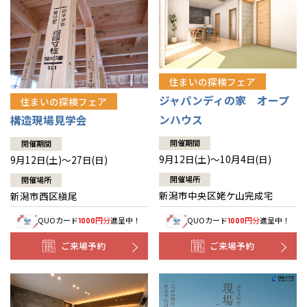
住まいの探検フェア
ジャパンディの家 オープ
住まいの探検フェア
ンハウス
構造現場見学会
開催期間
開催期間
9月12日(土)～10月4日(日)
9月12日(土)～27日(日)
開催場所
開催場所
新潟市中央区姥ケ山完成宅
新潟市西区槇尾
QUOカード
円分
進呈中！
QUOカード
円分
進呈中！
1000
1000
ご来場予約
ご来場予約