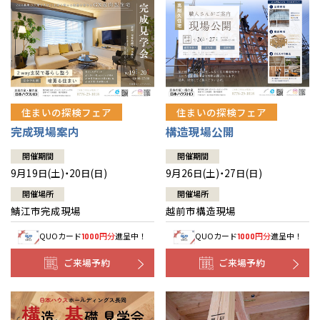
住まいの探検フェア
住まいの探検フェア
完成現場案内
構造現場公開
開催期間
開催期間
9月19日(土)・20日(日)
9月26日(土)・27日(日)
開催場所
開催場所
鯖江市完成現場
越前市構造現場
QUOカード
円分
進呈中！
QUOカード
円分
進呈中！
1000
1000
ご来場予約
ご来場予約