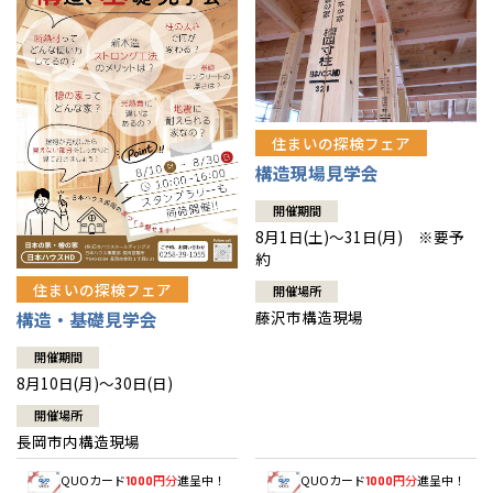
住まいの探検フェア
構造現場見学会
開催期間
8月1日(土)～31日(月) ※要予
約
住まいの探検フェア
開催場所
藤沢市構造現場
構造・基礎見学会
開催期間
8月10日(月)～30日(日)
開催場所
長岡市内構造現場
QUOカード
円分
進呈中！
QUOカード
円分
進呈中！
1000
1000