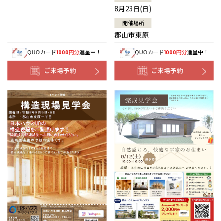
8月23日(日)
開催場所
郡山市東原
QUOカード
円分
進呈中！
QUOカード
円分
進呈中！
1000
1000
ご来場予約
ご来場予約