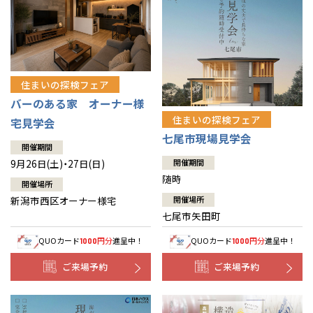
住まいの探検フェア
バーのある家 オーナー様
住まいの探検フェア
宅見学会
七尾市現場見学会
開催期間
9月26日(土)・27日(日)
開催期間
随時
開催場所
新潟市西区オーナー様宅
開催場所
七尾市矢田町
QUOカード
円分
進呈中！
QUOカード
円分
進呈中！
1000
1000
ご来場予約
ご来場予約