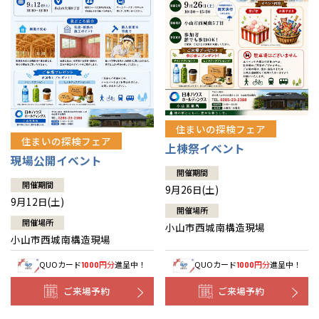
住まいの探検フェア
住まいの探検フェア
上棟祭イベント
現場公開イベント
開催期間
開催期間
9月26日(土)
9月12日(土)
開催場所
開催場所
小山市西城南構造現場
小山市西城南構造現場
QUOカード
円分
進呈中！
QUOカード
円分
進呈中！
1000
1000
ご来場予約
ご来場予約