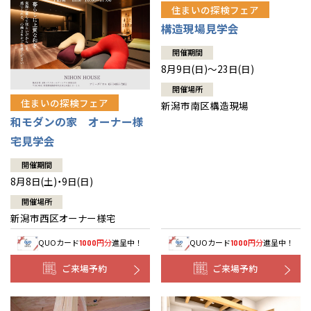
住まいの探検フェア
構造現場見学会
開催期間
8月9日(日)～23日(日)
開催場所
住まいの探検フェア
新潟市南区構造現場
和モダンの家 オーナー様
宅見学会
開催期間
8月8日(土)・9日(日)
開催場所
新潟市西区オーナー様宅
QUOカード
円分
進呈中！
QUOカード
円分
進呈中！
1000
1000
ご来場予約
ご来場予約