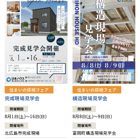
感謝訪問・長期保証
理想の木材「檜」
平屋の家
選ばれる理由
賃貸併用住宅のメリット
分譲住宅・土地
直営工事
外観・インテリア集
リフォームの流れ
安心のサポートシステム
分譲マンション
1メーターモジュール
WEB住宅展示場
介護保険利用で快適リフォーム
商品紹介
分譲マンション トップ
トランクルーム
冷暖房標準装備
暮らし方提案
展示場案内
ワザックとは
会社情報
24時間対応コールセンター
住まいのコラム
高い信頼性
会社情報 トップ
お問い合わせ
デザイン賞各種受賞
住まいのお手入れ集
安心の管理体制
住まいの探検フェア
住まいの探検フェア
ニュースリリース
会員サイト
完成現場見学会
構造現場見学会
セントラルヒーティング
ギャラリー
代表ごあいさつ
開催期間
開催期間
8月1日(土)～16日(日)
8月8日(土)～9日(日)
企業理念
開催場所
開催場所
北広島市完成現場
富岡町構造現場見学会
会社概要