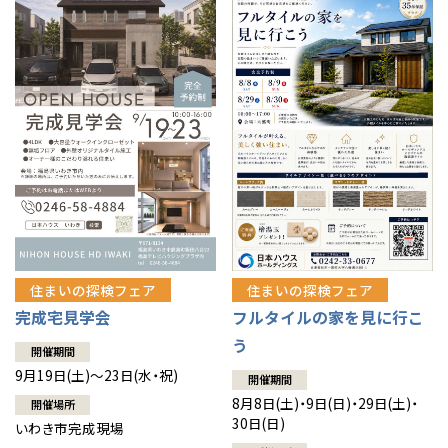
住まいの探検フェア
住まいの探検フェア
完成宅見学会
フルタイルの家を見に行こ
う
開催期間
9月19日(土)～23日(水・祝)
開催期間
8月8日(土)・9日(日)・29日(土)・
開催場所
30日(日)
いわき市完成現場