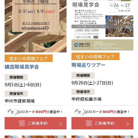
住まいの探検フェア
住まいの探検フェア
現場巡りツアー
構造現場見学会
開催期間
開催期間
9月26日(土)・27日(日)
9月5日(土)・6日(日)
開催場所
開催場所
甲府昭和展示場
甲州市建築現場
QUOカード
円分
進呈中！
QUOカード
円分
進呈中！
1000
1000
ご来場予約
ご来場予約