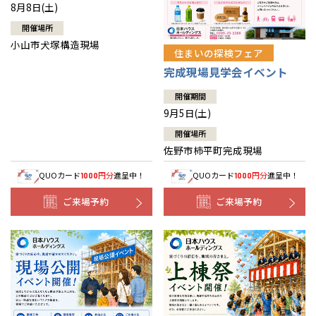
8月8日(土)
開催場所
小山市犬塚構造現場
住まいの探検フェア
完成現場見学会イベント
開催期間
9月5日(土)
開催場所
佐野市柿平町完成現場
QUOカード
円分
進呈中！
QUOカード
円分
進呈中！
1000
1000
ご来場予約
ご来場予約