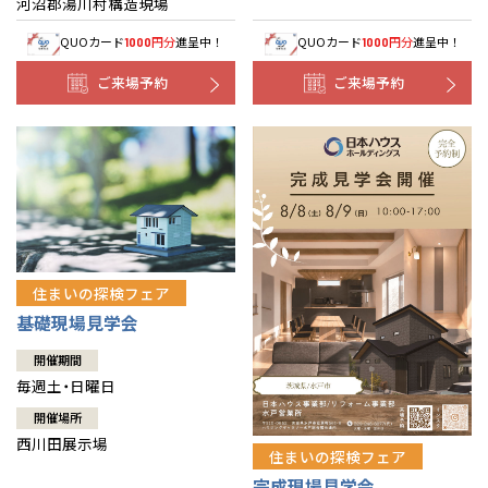
河沼郡湯川村構造現場
QUOカード
円分
進呈中！
QUOカード
円分
進呈中！
1000
1000
ご来場予約
ご来場予約
住まいの探検フェア
基礎現場見学会
開催期間
毎週土・日曜日
開催場所
西川田展示場
住まいの探検フェア
完成現場見学会