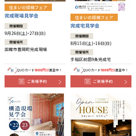
住まいの探検フェア
完成現場見学会
住まいの探検フェア
完成宅見学会
開催期間
9月26日(土)・27日(日)
開催期間
開催場所
8月15日(土)・16日(日)
函館市豊岡町完成現場
開催場所
手稲区前田9条完成宅
QUOカード
円分
進呈中！
QUOカード
円分
進呈中！
1000
1000
ご来場予約
ご来場予約
全国の展示場
お近くのイベント