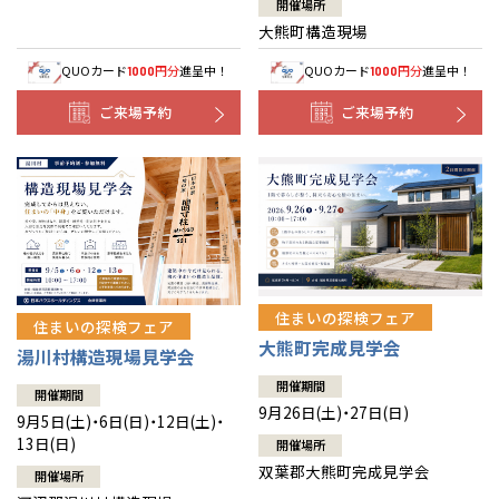
開催場所
大熊町構造現場
QUOカード
円分
進呈中！
QUOカード
円分
進呈中！
1000
1000
ご来場予約
ご来場予約
住まいの探検フェア
住まいの探検フェア
大熊町完成見学会
湯川村構造現場見学会
開催期間
開催期間
9月26日(土)・27日(日)
9月5日(土)・6日(日)・12日(土)・
13日(日)
開催場所
双葉郡大熊町完成見学会
開催場所