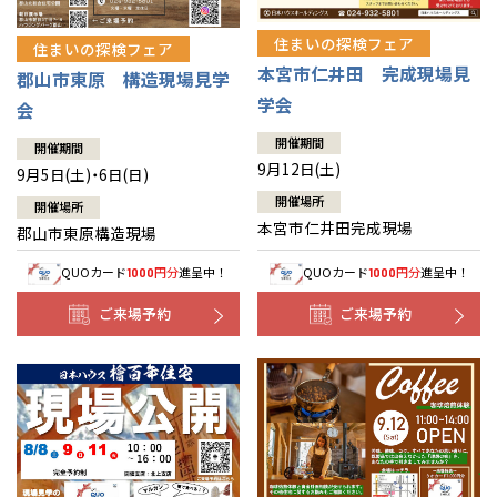
住まいの探検フェア
住まいの探検フェア
本宮市仁井田 完成現場見
郡山市東原 構造現場見学
学会
会
開催期間
開催期間
9月12日(土)
9月5日(土)・6日(日)
開催場所
開催場所
本宮市仁井田完成現場
郡山市東原構造現場
QUOカード
円分
進呈中！
QUOカード
円分
進呈中！
1000
1000
ご来場予約
ご来場予約