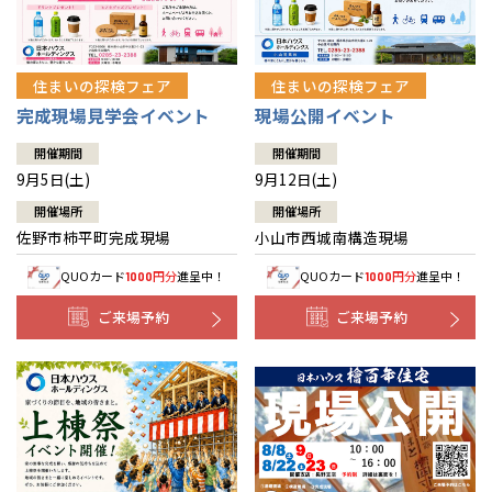
住まいの探検フェア
住まいの探検フェア
完成現場見学会イベント
現場公開イベント
開催期間
開催期間
9月5日(土)
9月12日(土)
開催場所
開催場所
佐野市柿平町完成現場
小山市西城南構造現場
QUOカード
円分
進呈中！
QUOカード
円分
進呈中！
1000
1000
ご来場予約
ご来場予約