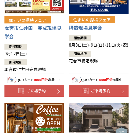
住まいの探検フェア
住まいの探検フェア
構造現場見学会
本宮市仁井田 完成現場見
学会
開催期間
8月8日(土)・9日(日)・11日(火・祝)
開催期間
9月12日(土)
開催場所
花巻市構造現場
開催場所
本宮市仁井田完成現場
QUOカード
円分
進呈中！
QUOカード
円分
進呈中！
1000
1000
ご来場予約
ご来場予約