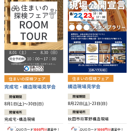
佐賀県
佐賀
栃木
奈良
愛媛
佐賀
※現住所のある都道府県以外の建築予定地の方でも
現住所の有るお近
茨城県
水戸
熊本県
熊本
くの展示場又は店舗にお問合せください。
移住の計画の方もご相談対
群馬
滋賀
鳥取
熊本
応します。お気軽にご相談ください。
栃木県
宇都宮
大分県
大分
小山
和歌山
島根
大分
宮崎県
宮崎
群馬県
群馬
伊勢崎
広島
宮崎
鹿児島県
鹿児島
山口
鹿児島
徳島
長崎
住まいの探検フェア
住まいの探検フェア
構造現場見学会
完成宅・構造現場見学会
高知
沖縄
開催期間
開催期間
8月22日(土)・23日(日)
8月1日(土)～30日(日)
開催場所
開催場所
秋田市将軍野構造現場
完成宅・構造現場
QUOカード
円分
進呈中！
QUOカード
円分
進呈中！
1000
1000