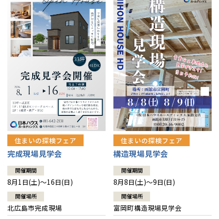
感謝訪問・長期保証
理想の木材「檜」
平屋の家
選ばれる理由
賃貸併用住宅のメリット
分譲住宅・土地
直営工事
外観・インテリア集
リフォームの流れ
安心のサポートシステム
分譲マンション
1メーターモジュール
WEB住宅展示場
介護保険利用で快適リフォーム
商品紹介
分譲マンション トップ
トランクルーム
冷暖房標準装備
暮らし方提案
展示場案内
ワザックとは
会社情報
24時間対応コールセンター
住まいのコラム
高い信頼性
会社情報 トップ
お問い合わせ
デザイン賞各種受賞
住まいのお手入れ集
安心の管理体制
住まいの探検フェア
住まいの探検フェア
ニュースリリース
会員サイト
完成現場見学会
構造現場見学会
セントラルヒーティング
ギャラリー
代表ごあいさつ
開催期間
開催期間
8月1日(土)～16日(日)
8月8日(土)～9日(日)
企業理念
開催場所
開催場所
北広島市完成現場
富岡町構造現場見学会
会社概要