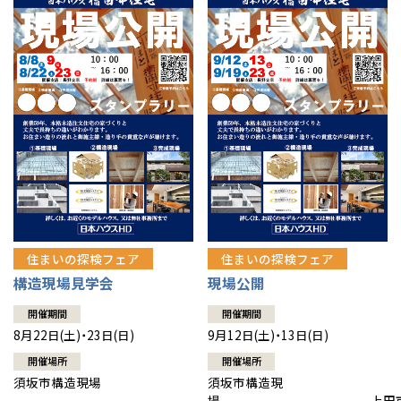
住まいの探検フェア
住まいの探検フェア
構造現場見学会
現場公開
開催期間
開催期間
8月22日(土)・23日(日)
9月12日(土)・13日(日)
開催場所
開催場所
須坂市構造現場
須坂市構造現
場 上田