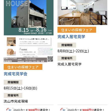
住まいの探検フェア
完成入居宅見学
開催期間
8月8日(土)・22日(土)
開催場所
完成入居宅見学
住まいの探検フェア
完成宅見学会
開催期間
8月15日(土)・16日(日)
開催場所
流山市完成現場
QUOカード
円分
進呈中！
QUOカード
円分
進呈中！
1000
1000