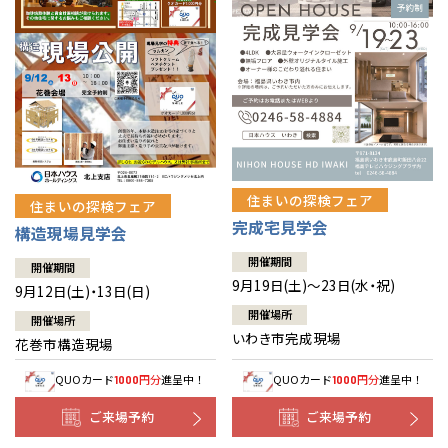
住まいの探検フェア
住まいの探検フェア
完成宅見学会
構造現場見学会
開催期間
開催期間
9月19日(土)～23日(水・祝)
9月12日(土)・13日(日)
開催場所
開催場所
いわき市完成現場
花巻市構造現場
QUOカード
円分
進呈中！
QUOカード
円分
進呈中！
1000
1000
ご来場予約
ご来場予約