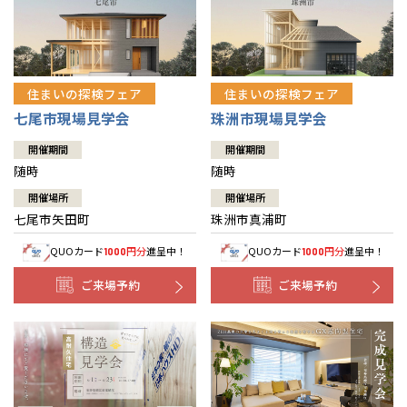
住まいの探検フェア
住まいの探検フェア
七尾市現場見学会
珠洲市現場見学会
開催期間
開催期間
随時
随時
開催場所
開催場所
七尾市矢田町
珠洲市真浦町
QUOカード
円分
進呈中！
QUOカード
円分
進呈中！
1000
1000
ご来場予約
ご来場予約