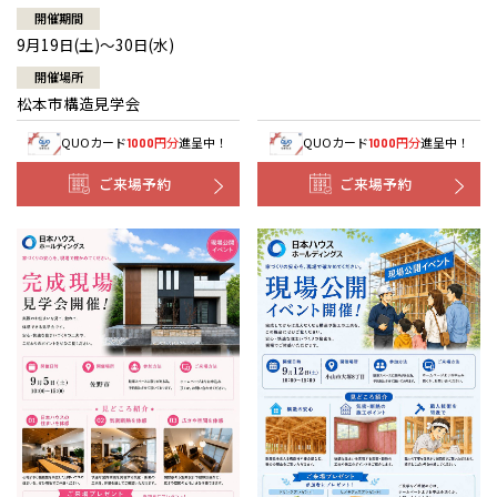
開催期間
9月19日(土)～30日(水)
開催場所
松本市構造見学会
QUOカード
円分
進呈中！
QUOカード
円分
進呈中！
1000
1000
ご来場予約
ご来場予約