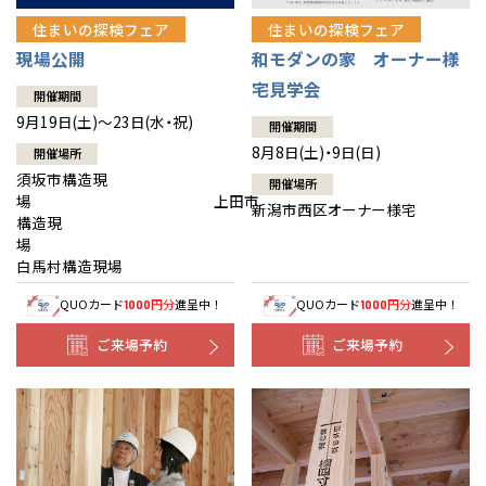
住まいの探検フェア
住まいの探検フェア
現場公開
和モダンの家 オーナー様
宅見学会
開催期間
9月19日(土)～23日(水・祝)
開催期間
8月8日(土)・9日(日)
開催場所
須坂市構造現
開催場所
場 上田市
新潟市西区オーナー様宅
構造現
場
白馬村構造現場
QUOカード
円分
進呈中！
QUOカード
円分
進呈中！
1000
1000
ご来場予約
ご来場予約