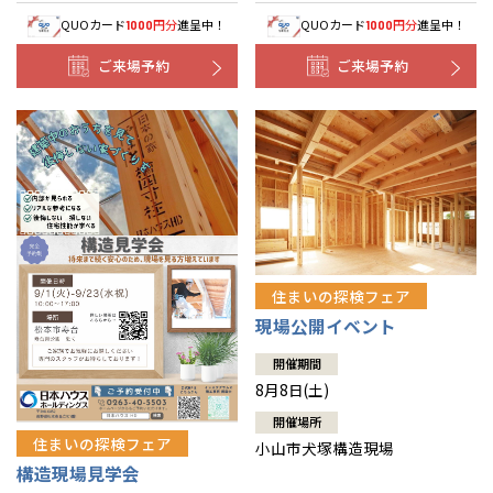
QUOカード
円分
進呈中！
QUOカード
円分
進呈中！
1000
1000
ご来場予約
ご来場予約
住まいの探検フェア
現場公開イベント
開催期間
8月8日(土)
開催場所
住まいの探検フェア
小山市犬塚構造現場
構造現場見学会