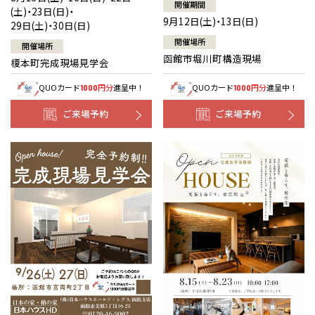
開催期間
(土)・23日(日)・
9月12日(土)・13日(日)
29日(土)・30日(日)
開催場所
開催場所
函館市堀川町構造現場
榎本町完成現場見学会
QUOカード
円分
進呈中！
QUOカード
円分
進呈中！
1000
1000
ご来場予約
ご来場予約