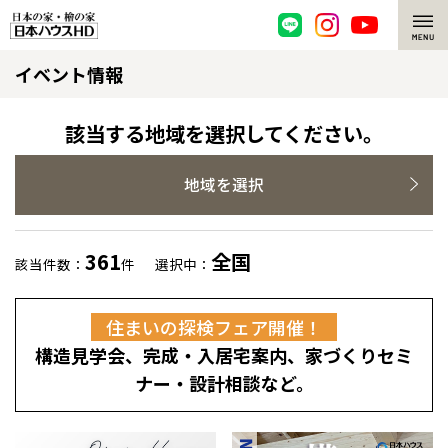
イベント情報
脱炭素・檜の家
環境にやさしい、脱炭素社会の住宅
選ばれる理由
該当する地域を選択してください。
檜・木造住宅
檜の魅力
地域を選択
耐震構造
檜の魅力 トップ
注文住宅
361
全国
該当件数：
件
選択中：
高耐久住宅
檜と日本人
注文住宅 トップ
施工事例
住まいの探検フェア開催！
高断熱・高気密の家
1000年を超えて生きる檜
グレートステージ
リフォーム
構造見学会、完成・入居宅案内、家づくりセミ
エネルギー自給自足
知られざる檜の効果・作用
クレステージ
リフォーム トップ
資産活用
ナー・設計相談など。
ZEH特集
檜の住まいデザイン
施工事例
リフォームメニュー
資産活用 トップ
買取サービス