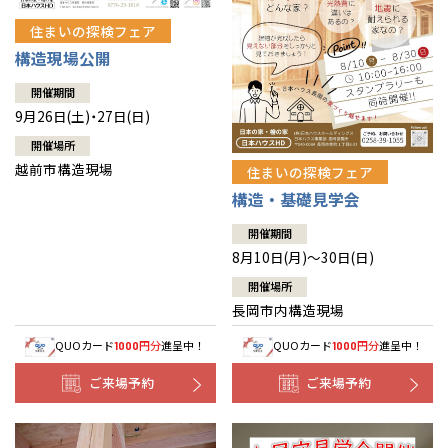
住まいの探検フェア
構造現場公開
開催期間
9月26日(土)・27日(日)
開催場所
越前市構造現場
住まいの探検フェア
構造・基礎見学会
開催期間
8月10日(月)～30日(日)
開催場所
長岡市内構造現場
QUOカード
円分
進呈中！
QUOカード
円分
進呈中！
1000
1000
ご来場予約
ご来場予約