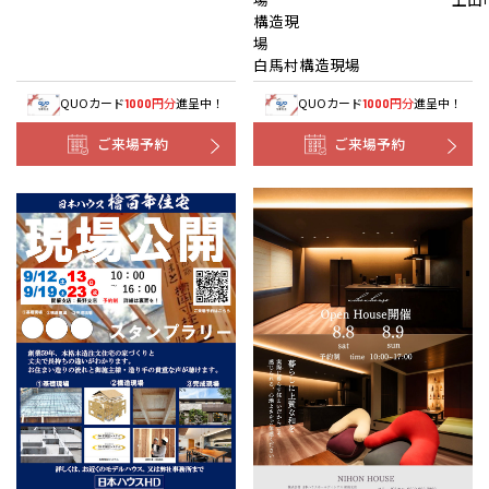
構造現
白馬村構造現場
QUOカード
円分
進呈中！
QUOカード
円分
進呈中！
1000
1000
ご来場予約
ご来場予約