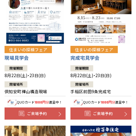
北海道
北海道
札幌
札幌
札幌
東北
東北
小樽
青森県
八戸
道央
青森
甲信越・北陸
甲信越・北陸
道央
苫小牧千歳
青森
小樽
新潟県
新潟
住まいの探検フェア
住まいの探検フェア
道北
秋田
新潟
関東
関東
秋田県
秋田
長岡
道北
旭川
現場見学会
完成宅見学会
東京都
世田谷
道南
岩手
山梨
東京
東海
東海
岩手県
盛岡
山梨県
甲府
開催期間
開催期間
道南
函館
八王子
北上
8月22日(土)・23日(日)
8月22日(土)・23日(日)
室蘭
愛知県
名古屋
道東
山形
長野
神奈川
愛知
近畿
近畿
長野県
長野
神奈川県
横浜
山形県
山形
開催場所
開催場所
豊橋
松本
道東
帯広
湘南
倶知安町樺山構造現場
手稲区前田9条完成宅
大阪府
大阪
釧路
宮城
富山
埼玉
岐阜
大阪
中国・四国
中国・四国
相模
宮城県
仙台
岐阜県
岐阜
富山県
富山
QUOカード
円分
進呈中！
QUOカード
円分
進呈中！
1000
1000
京都府
京都
埼玉県
埼玉
岡山県
岡山
福島県
郡山
福島
石川
千葉
静岡
京都
岡山
九州
九州
静岡県
静岡
石川県
金沢
ご来場予約
ご来場予約
所沢
福島
浜松
兵庫県
姫路
香川県
高松
いわき
福岡県
福岡
福井県
福井
福井
茨城
三重
兵庫
香川
福岡
千葉県
千葉
分譲マンション
会津
三重県
四日市
奈良県
奈良
柏
愛媛県
松山