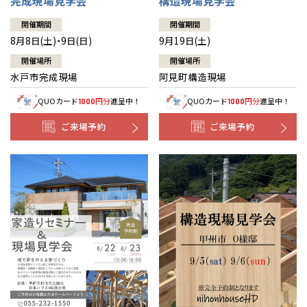
完成現場見学会
構造現場見学会
開催期間
開催期間
8月8日(土)・9日(日)
9月19日(土)
開催場所
開催場所
水戸市完成現場
阿見町構造現場
QUOカード
円分
進呈中！
QUOカード
円分
進呈中！
1000
1000
ご来場予約
ご来場予約