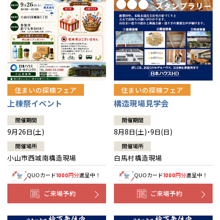
住まいの探検フェア
住まいの探検フェア
上棟祭イベント
構造現場見学会
開催期間
開催期間
9月26日(土)
8月8日(土)・9日(日)
開催場所
開催場所
小山市西城南構造現場
白馬村構造現場
QUOカード
円分
進呈中！
QUOカード
円分
進呈中！
1000
1000
ご来場予約
ご来場予約