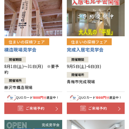
住まいの探検フェア
住まいの探検フェア
構造現場見学会
完成入居宅見学会
開催期間
開催期間
8月1日(土)～31日(月) ※要予
9月5日(土)・6日(日)
約
開催場所
開催場所
青梅市完成現場
藤沢市構造現場
QUOカード
円分
進呈中！
QUOカード
円分
進呈中！
1000
1000
ご来場予約
ご来場予約