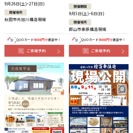
9月26日(土)・27日(日)
開催期間
開催場所
9月5日(土)・6日(日)
秋田市外旭川構造現場
開催場所
郡山市東原構造現場
QUOカード
円分
進呈中！
QUOカード
円分
進呈中！
1000
1000
ご来場予約
ご来場予約