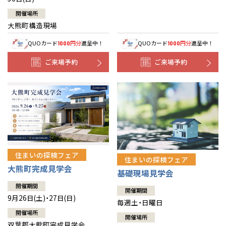
開催場所
大熊町構造現場
QUOカード
円分
進呈中！
QUOカード
円分
進呈中！
1000
1000
ご来場予約
ご来場予約
住まいの探検フェア
住まいの探検フェア
大熊町完成見学会
基礎現場見学会
開催期間
開催期間
9月26日(土)・27日(日)
毎週土・日曜日
開催場所
開催場所
双葉郡大熊町完成見学会