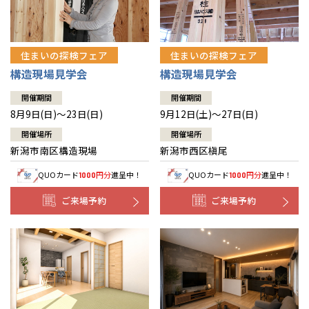
住まいの探検フェア
住まいの探検フェア
構造現場見学会
構造現場見学会
開催期間
開催期間
8月9日(日)～23日(日)
9月12日(土)～27日(日)
開催場所
開催場所
新潟市南区構造現場
新潟市西区槇尾
QUOカード
円分
進呈中！
QUOカード
円分
進呈中！
1000
1000
ご来場予約
ご来場予約