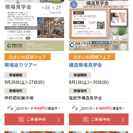
住まいの探検フェア
住まいの探検フェア
構造現場見学会
現場巡りツアー
開催期間
開催期間
8月1日(土)～30日(日)
9月26日(土)・27日(日)
開催場所
開催場所
塩尻市構造見学会
甲府昭和展示場
QUOカード
円分
進呈中！
QUOカード
円分
進呈中！
1000
1000
ご来場予約
ご来場予約