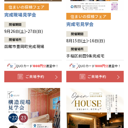
住まいの探検フェア
完成現場見学会
住まいの探検フェア
完成宅見学会
開催期間
9月26日(土)・27日(日)
開催期間
開催場所
8月15日(土)・16日(日)
函館市豊岡町完成現場
開催場所
手稲区前田9条完成宅
QUOカード
円分
進呈中！
QUOカード
円分
進呈中！
1000
1000
ご来場予約
ご来場予約
全国の展示場
お近くのイベント