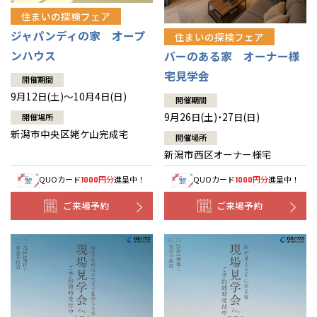
住まいの探検フェア
ジャパンディの家 オープ
住まいの探検フェア
ンハウス
バーのある家 オーナー様
宅見学会
開催期間
9月12日(土)～10月4日(日)
開催期間
9月26日(土)・27日(日)
開催場所
新潟市中央区姥ケ山完成宅
開催場所
新潟市西区オーナー様宅
QUOカード
円分
進呈中！
QUOカード
円分
進呈中！
1000
1000
ご来場予約
ご来場予約