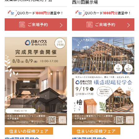
西川田展示場
QUOカード
円分
進呈中！
QUOカード
円分
進呈中！
1000
1000
ご来場予約
ご来場予約
住まいの探検フェア
住まいの探検フェア