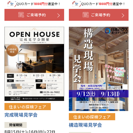
QUOカード
円分
進呈中！
QUOカード
円分
進呈中！
1000
1000
事業部紹介
ご来場予約
ご来場予約
IR情報
木材調達指針
グループ会社紹介
CMギャラリー
採用情報
住まいの探検フェア
完成現場見学会
住まいの探検フェア
構造現場見学会
開催期間
8月15日(土)・16日(日)・22日