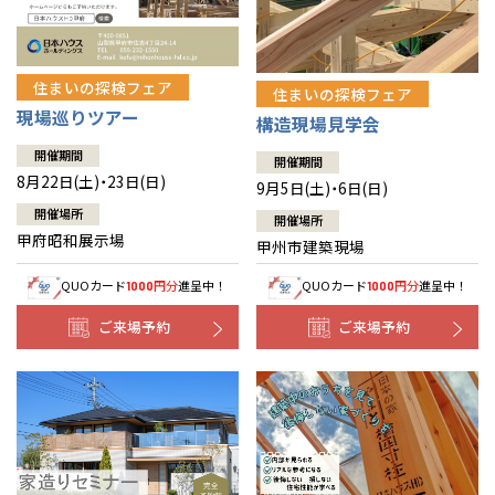
住まいの探検フェア
住まいの探検フェア
現場巡りツアー
構造現場見学会
開催期間
開催期間
8月22日(土)・23日(日)
9月5日(土)・6日(日)
開催場所
開催場所
甲府昭和展示場
甲州市建築現場
QUOカード
円分
進呈中！
QUOカード
円分
進呈中！
1000
1000
ご来場予約
ご来場予約