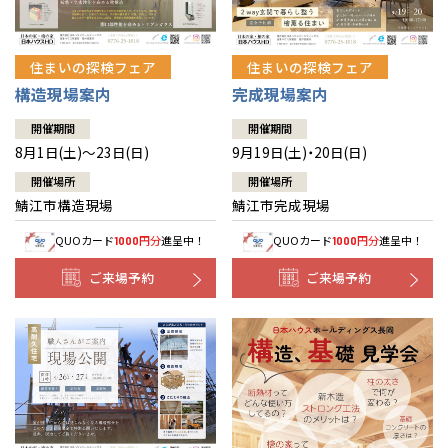
住まいの探検フェア
住まいの探検フェア
構造現場案内
完成現場案内
開催期間
開催期間
8月1日(土)～23日(日)
9月19日(土)・20日(日)
開催場所
開催場所
鯖江市構造現場
鯖江市完成現場
QUOカード
円分
進呈中！
QUOカード
円分
進呈中！
1000
1000
ご来場予約
ご来場予約