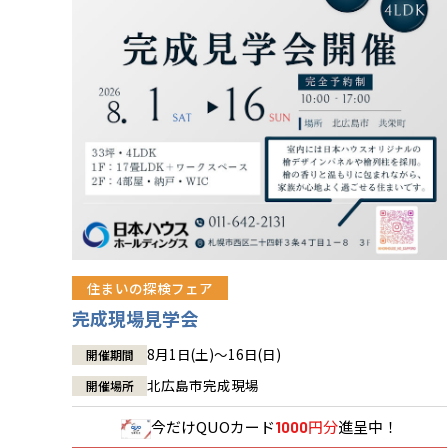
住まいの探検フェア
完成現場見学会
8月1日(土)～16日(日)
開催期間
北広島市完成現場
開催場所
今だけ
QUOカード
円分
進呈中！
1000