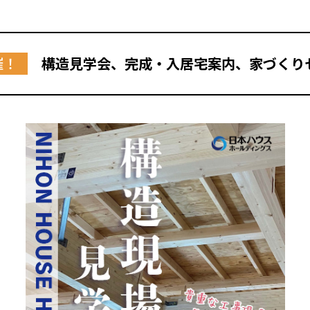
催！
構造見学会、完成・入居宅案内、家づくり
全国の展示場
お近くのイベント
北海道
北海道
札幌
札幌
札幌
東北
東北
小樽