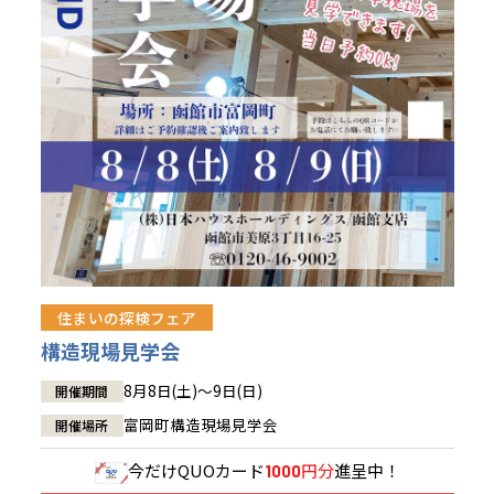
青森県
八戸
道央
青森
甲信越・北陸
甲信越・北陸
道央
苫小牧千歳
青森
小樽
新潟県
新潟
道北
秋田
新潟
関東
関東
秋田県
秋田
長岡
道北
旭川
東京都
世田谷
道南
岩手
山梨
東京
東海
東海
岩手県
盛岡
山梨県
甲府
道南
函館
八王子
北上
室蘭
愛知県
名古屋
道東
山形
長野
神奈川
愛知
近畿
近畿
長野県
長野
神奈川県
横浜
山形県
山形
豊橋
松本
道東
帯広
湘南
大阪府
大阪
釧路
宮城
富山
埼玉
岐阜
大阪
中国・四国
中国・四国
相模
宮城県
仙台
岐阜県
岐阜
富山県
富山
京都府
京都
埼玉県
埼玉
岡山県
岡山
福島県
郡山
福島
石川
千葉
静岡
京都
岡山
九州
九州
静岡県
静岡
石川県
金沢
所沢
福島
浜松
住まいの探検フェア
兵庫県
姫路
香川県
高松
いわき
福岡県
福岡
福井県
福井
福井
茨城
三重
兵庫
香川
福岡
構造現場見学会
千葉県
千葉
会津
三重県
四日市
分譲マンション
奈良県
奈良
柏
愛媛県
松山
佐賀県
佐賀
8月8日(土)～9日(日)
開催期間
栃木
奈良
愛媛
佐賀
茨城県
水戸
富岡町構造現場見学会
開催場所
熊本県
熊本
※現住所のある都道府県以外の建築予定地の方でも
群馬
滋賀
鳥取
熊本
現住所の有るお近くの展示場又は店舗にお問合せください。
栃木県
宇都宮
今だけ
QUOカード
円分
進呈中！
1000
大分県
大分
小山
移住の計画の方もご相談対応します。お気軽にご相談ください。