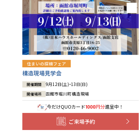
住まいの探検フェア
構造現場見学会
9月12日(土)・13日(日)
開催期間
函館市堀川町構造現場
開催場所
今だけ
QUOカード
円分
進呈中！
1000
ご来場予約