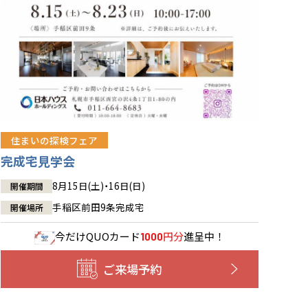
住まいの探検フェア
完成宅見学会
8月15日(土)・16日(日)
開催期間
手稲区前田9条完成宅
開催場所
今だけ
QUOカード
円分
進呈中！
1000
ご来場予約