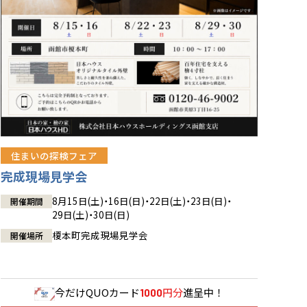
住まいの探検フェア
完成現場見学会
8月15日(土)・16日(日)・22日(土)・23日(日)・
開催期間
29日(土)・30日(日)
榎本町完成現場見学会
開催場所
今だけ
QUOカード
円分
進呈中！
1000