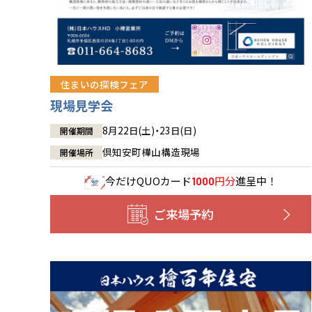
住まいの探検フェア
現場見学会
8月22日(土)・23日(日)
開催期間
倶知安町樺山構造現場
開催場所
今だけ
QUOカード
円分
進呈中！
1000
ご来場予約