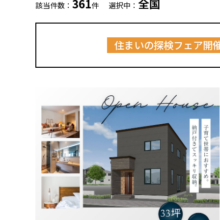
361
全国
該当件数：
件
選択中：
住まいの探検フェア開