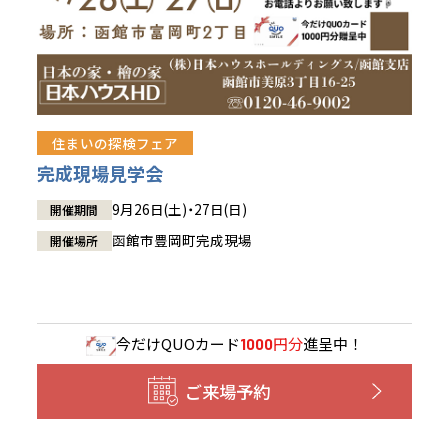
住まいの探検フェア
完成現場見学会
9月26日(土)・27日(日)
開催期間
函館市豊岡町完成現場
開催場所
今だけ
QUOカード
円分
進呈中！
1000
ご来場予約