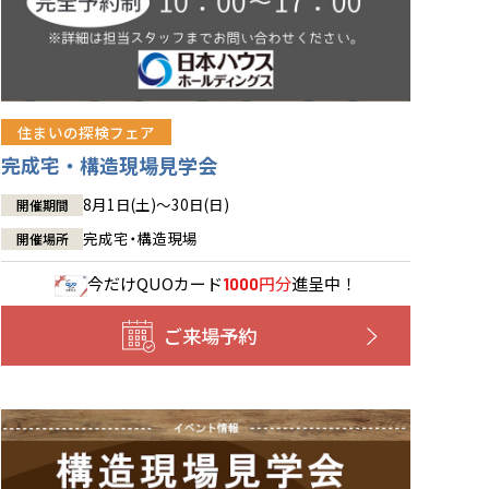
住まいの探検フェア
完成宅・構造現場見学会
8月1日(土)～30日(日)
開催期間
完成宅・構造現場
開催場所
今だけ
QUOカード
円分
進呈中！
1000
ご来場予約