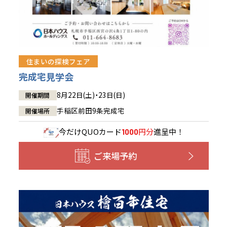
住まいの探検フェア
完成宅見学会
8月22日(土)・23日(日)
開催期間
手稲区前田9条完成宅
開催場所
今だけ
QUOカード
円分
進呈中！
1000
ご来場予約