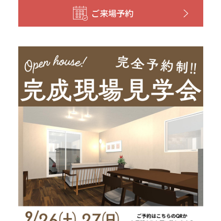
和歌山
島根
大分
ご来場予約
宮崎県
宮崎
群馬県
群馬
伊勢崎
広島
宮崎
鹿児島県
鹿児島
山口
鹿児島
徳島
長崎
高知
沖縄