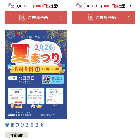
浜松
兵庫県
姫路
香川県
高松
いわき
QUOカード
円分
進呈中！
QUOカード
円分
進呈中！
1000
1000
福岡県
福岡
福井県
福井
福井
茨城
三重
兵庫
香川
福岡
千葉県
千葉
分譲マンション
事業部紹介
会津
三重県
四日市
奈良県
奈良
ご来場予約
ご来場予約
柏
愛媛県
松山
佐賀県
佐賀
栃木
奈良
愛媛
佐賀
IR情報
※現住所のある都道府県以外の建築予定地の方でも
現住所の有るお近
茨城県
水戸
熊本県
熊本
くの展示場又は店舗にお問合せください。
移住の計画の方もご相談対
群馬
滋賀
鳥取
熊本
応します。お気軽にご相談ください。
木材調達指針
栃木県
宇都宮
大分県
大分
小山
和歌山
島根
大分
グループ会社紹介
宮崎県
宮崎
群馬県
群馬
伊勢崎
広島
宮崎
鹿児島県
鹿児島
CMギャラリー
山口
鹿児島
採用情報
徳島
長崎
高知
沖縄
夏まつり２０２６
開催期間