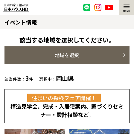
イベント情報
脱炭素・檜の家
環境にやさしい、脱炭素社会の住宅
選ばれる理由
該当する地域を選択してください。
檜・木造住宅
檜の魅力
地域を選択
耐震構造
檜の魅力 トップ
注文住宅
3
岡山県
該当件数：
件
選択中：
高耐久住宅
檜と日本人
注文住宅 トップ
施工事例
住まいの探検フェア開催！
高断熱・高気密の家
1000年を超えて生きる檜
グレートステージ
リフォーム
構造見学会、完成・入居宅案内、家づくりセミ
エネルギー自給自足
知られざる檜の効果・作用
クレステージ
リフォーム トップ
資産活用
ナー・設計相談など。
ZEH特集
檜の住まいデザイン
施工事例
リフォームメニュー
資産活用 トップ
買取サービス