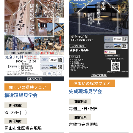
全国の展示場
お近くのイベント
感謝訪問・長期保証
理想の木材「檜」
平屋の家
選ばれる理由
賃貸併用住宅のメリット
分譲住宅・土地
直営工事
北海道
北海道
外観・インテリア集
リフォームの流れ
安心のサポートシステム
分譲マンション
札幌
札幌
1メーターモジュール
札幌
東北
東北
WEB住宅展示場
介護保険利用で快適リフォーム
商品紹介
分譲マンション トップ
トランクルーム
小樽
青森県
八戸
冷暖房標準装備
道央
青森
甲信越・北陸
甲信越・北陸
暮らし方提案
展示場案内
ワザックとは
道央
苫小牧千歳
会社情報
青森
小樽
新潟県
新潟
24時間対応コールセンター
道北
秋田
新潟
関東
関東
住まいのコラム
高い信頼性
秋田県
秋田
会社情報 トップ
お問い合わせ
長岡
道北
旭川
東京都
世田谷
デザイン賞各種受賞
道南
岩手
山梨
東京
東海
東海
岩手県
盛岡
住まいのお手入れ集
住まいの探検フェア
安心の管理体制
山梨県
甲府
ニュースリリース
会員サイト
道南
函館
住まいの探検フェア
八王子
北上
完成現場見学会
室蘭
構造現場見学会
愛知県
名古屋
セントラルヒーティング
道東
山形
長野
神奈川
愛知
近畿
近畿
長野県
長野
ギャラリー
神奈川県
横浜
代表ごあいさつ
山形県
山形
開催期間
豊橋
松本
道東
帯広
開催期間
湘南
毎週土・日・祝日
大阪府
大阪
釧路
宮城
富山
埼玉
岐阜
大阪
中国・四国
中国・四国
8月29日(土)
相模
宮城県
仙台
岐阜県
岐阜
企業理念
富山県
富山
開催場所
開催場所
京都府
京都
倉敷市完成現場
埼玉県
埼玉
岡山県
岡山
福島県
郡山
福島
石川
千葉
静岡
京都
岡山
九州
九州
静岡県
静岡
岡山市北区構造現場
石川県
金沢
会社概要
所沢
福島