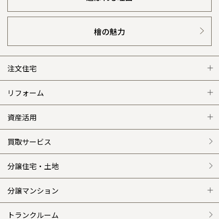
檜の魅力
注文住宅
注文住宅 トップ
リフォーム
グレートステージ
リフォーム トップ
資産活用
クレステージ
リフォームメニュー
資産活用 トップ
買取サービス
施工事例
選ばれる理由
賃貸併用住宅のメリット
分譲住宅・土地
平屋の家
リフォームの流れ
安心のサポートシステム
分譲マンション
外観・インテリア集
介護保険利用で快適リフォーム
商品紹介
分譲マンション トップ
トランクルーム