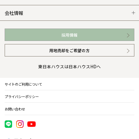
WEB住宅展示場
カタログ請求（無料）
展示場案内
ワザックとは
会社情報
お近くの展示場
高い信頼性
会社情報 トップ
採用情報
イベント情報
安心の管理体制
ニュースリリース
用地売却をご希望の方
カタログ請求（無料）
ギャラリー
代表ごあいさつ
東日本ハウスは日本ハウスHDへ
暮らし方提案
企業理念
サイトのご利用について
住まいのコラム
会社概要
プライバシーポリシー
住まいのお手入れ集
事業部紹介
お問い合わせ
IR情報
電子公告