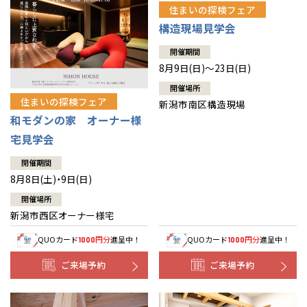
住まいの探検フェア
構造現場見学会
開催期間
8月9日(日)～23日(日)
開催場所
住まいの探検フェア
新潟市南区構造現場
和モダンの家 オーナー様
宅見学会
開催期間
8月8日(土)・9日(日)
開催場所
新潟市西区オーナー様宅
QUOカード
円分
進呈中！
QUOカード
円分
進呈中！
1000
1000
ご来場予約
ご来場予約