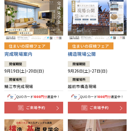
住まいの探検フェア
住まいの探検フェア
完成現場案内
構造現場公開
開催期間
開催期間
9月19日(土)・20日(日)
9月26日(土)・27日(日)
開催場所
開催場所
鯖江市完成現場
越前市構造現場
QUOカード
円分
進呈中！
QUOカード
円分
進呈中！
1000
1000
ご来場予約
ご来場予約