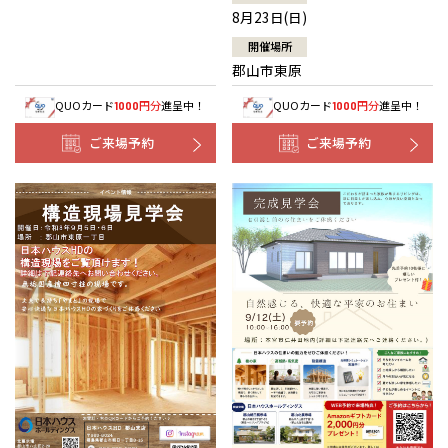
8月23日(日)
開催場所
郡山市東原
QUOカード
円分
進呈中！
QUOカード
円分
進呈中！
1000
1000
ご来場予約
ご来場予約