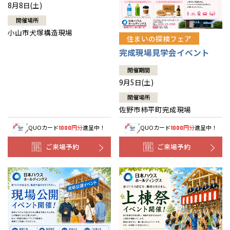
8月8日(土)
開催場所
小山市犬塚構造現場
住まいの探検フェア
完成現場見学会イベント
開催期間
9月5日(土)
開催場所
佐野市柿平町完成現場
QUOカード
円分
進呈中！
QUOカード
円分
進呈中！
1000
1000
ご来場予約
ご来場予約