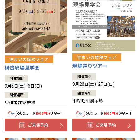
住まいの探検フェア
住まいの探検フェア
現場巡りツアー
構造現場見学会
開催期間
開催期間
9月26日(土)・27日(日)
9月5日(土)・6日(日)
開催場所
開催場所
甲府昭和展示場
甲州市建築現場
QUOカード
円分
進呈中！
QUOカード
円分
進呈中！
1000
1000
ご来場予約
ご来場予約