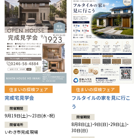
住まいの探検フェア
住まいの探検フェア
完成宅見学会
フルタイルの家を見に行こ
う
開催期間
9月19日(土)～23日(水・祝)
開催期間
8月8日(土)・9日(日)・29日(土)・
開催場所
30日(日)
いわき市完成現場