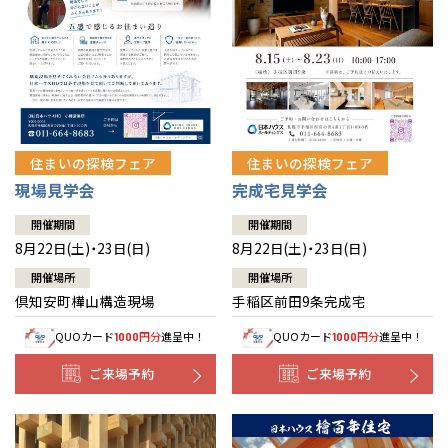
北海道
北海道
札幌
札幌
札幌
東北
東北
小樽
青森県
八戸
道央
青森
甲信越・北陸
甲信越・北陸
道央
苫小牧千歳
青森
小樽
新潟県
新潟
住まいの探検フェア
住まいの探検フェア
道北
秋田
新潟
関東
関東
秋田県
秋田
長岡
道北
旭川
現場見学会
完成宅見学会
東京都
世田谷
道南
岩手
山梨
東京
東海
東海
岩手県
盛岡
山梨県
甲府
開催期間
開催期間
道南
函館
八王子
北上
8月22日(土)・23日(日)
8月22日(土)・23日(日)
室蘭
愛知県
名古屋
道東
山形
長野
神奈川
愛知
近畿
近畿
長野県
長野
神奈川県
横浜
山形県
山形
開催場所
開催場所
豊橋
松本
道東
帯広
湘南
倶知安町樺山構造現場
手稲区前田9条完成宅
大阪府
大阪
釧路
宮城
富山
埼玉
岐阜
大阪
中国・四国
中国・四国
相模
宮城県
仙台
岐阜県
岐阜
富山県
富山
QUOカード
円分
進呈中！
QUOカード
円分
進呈中！
1000
1000
京都府
京都
埼玉県
埼玉
岡山県
岡山
福島県
郡山
福島
石川
千葉
静岡
京都
岡山
九州
九州
静岡県
静岡
石川県
金沢
ご来場予約
ご来場予約
所沢
福島
浜松
兵庫県
姫路
香川県
高松
いわき
福岡県
福岡
福井県
福井
福井
茨城
三重
兵庫
香川
福岡
千葉県
千葉
分譲マンション
会津
三重県
四日市
奈良県
奈良
柏
愛媛県
松山