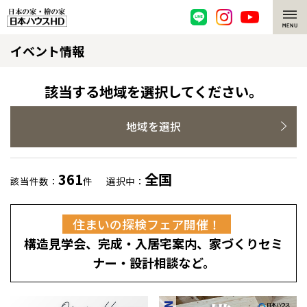
イベント情報
脱炭素・檜の家
環境にやさしい、脱炭素社会の住宅
選ばれる理由
該当する地域を選択してください。
檜・木造住宅
檜の魅力
地域を選択
耐震構造
檜の魅力 トップ
注文住宅
361
全国
該当件数：
件
選択中：
高耐久住宅
檜と日本人
注文住宅 トップ
施工事例
住まいの探検フェア開催！
高断熱・高気密の家
1000年を超えて生きる檜
グレートステージ
リフォーム
構造見学会、完成・入居宅案内、家づくりセミ
エネルギー自給自足
知られざる檜の効果・作用
クレステージ
リフォーム トップ
資産活用
ナー・設計相談など。
ZEH特集
檜の住まいデザイン
施工事例
リフォームメニュー
資産活用 トップ
買取サービス