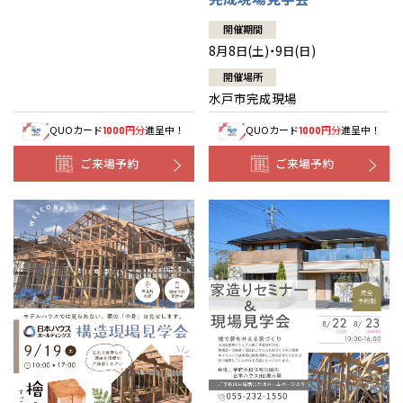
開催期間
8月8日(土)・9日(日)
開催場所
水戸市完成現場
QUOカード
円分
進呈中！
QUOカード
円分
進呈中！
1000
1000
ご来場予約
ご来場予約