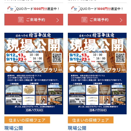
QUOカード
円分
進呈中！
QUOカード
円分
進呈中！
1000
1000
ご来場予約
ご来場予約
住まいの探検フェア
住まいの探検フェア
現場公開
現場公開