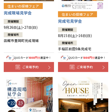
住まいの探検フェア
完成現場見学会
住まいの探検フェア
完成宅見学会
開催期間
9月26日(土)・27日(日)
開催期間
開催場所
8月15日(土)・16日(日)
函館市豊岡町完成現場
開催場所
手稲区前田9条完成宅
QUOカード
円分
進呈中！
QUOカード
円分
進呈中！
1000
1000
ご来場予約
ご来場予約
全国の展示場
お近くのイベント