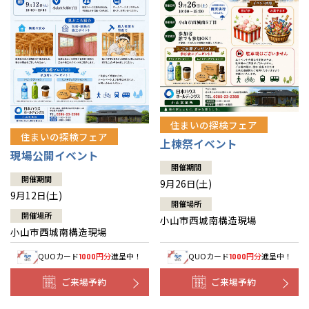
住まいの探検フェア
住まいの探検フェア
上棟祭イベント
現場公開イベント
開催期間
開催期間
9月26日(土)
9月12日(土)
開催場所
開催場所
小山市西城南構造現場
小山市西城南構造現場
QUOカード
円分
進呈中！
QUOカード
円分
進呈中！
1000
1000
ご来場予約
ご来場予約