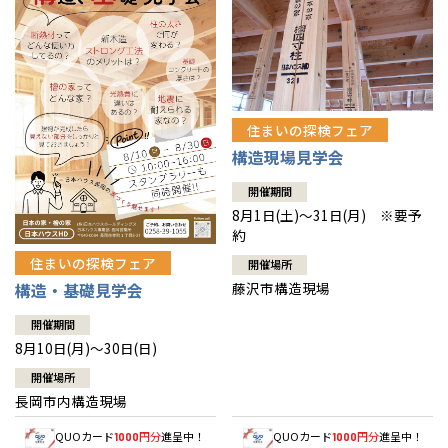
住まいの探検フェア
構造現場見学会
開催期間
8月1日(土)～31日(月) ※要予
約
住まいの探検フェア
開催場所
藤沢市構造現場
構造・基礎見学会
開催期間
8月10日(月)～30日(日)
開催場所
長岡市内構造現場
QUOカード
円分
進呈中！
QUOカード
円分
進呈中！
1000
1000