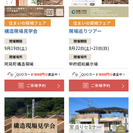
住まいの探検フェア
住まいの探検フェア
構造現場見学会
現場巡りツアー
開催期間
開催期間
9月19日(土)
8月22日(土)・23日(日)
開催場所
開催場所
阿見町構造現場
甲府昭和展示場
QUOカード
円分
進呈中！
QUOカード
円分
進呈中！
1000
1000
ご来場予約
ご来場予約