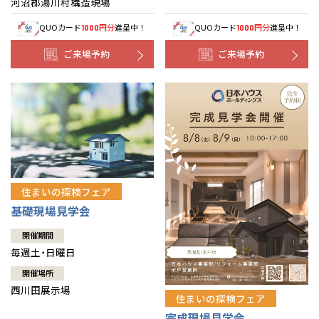
河沼郡湯川村構造現場
QUOカード
円分
進呈中！
QUOカード
円分
進呈中！
1000
1000
ご来場予約
ご来場予約
住まいの探検フェア
基礎現場見学会
開催期間
毎週土・日曜日
開催場所
西川田展示場
住まいの探検フェア
完成現場見学会