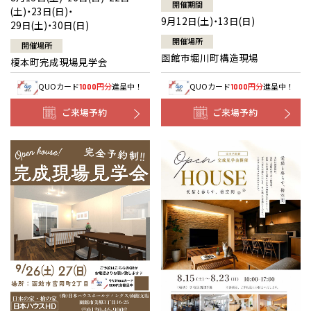
開催期間
(土)・23日(日)・
9月12日(土)・13日(日)
29日(土)・30日(日)
開催場所
開催場所
函館市堀川町構造現場
榎本町完成現場見学会
QUOカード
円分
進呈中！
QUOカード
円分
進呈中！
1000
1000
ご来場予約
ご来場予約