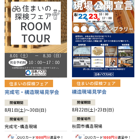
佐賀県
佐賀
栃木
奈良
愛媛
佐賀
※現住所のある都道府県以外の建築予定地の方でも
現住所の有るお近
茨城県
水戸
熊本県
熊本
くの展示場又は店舗にお問合せください。
移住の計画の方もご相談対
群馬
滋賀
鳥取
熊本
応します。お気軽にご相談ください。
栃木県
宇都宮
大分県
大分
小山
和歌山
島根
大分
宮崎県
宮崎
群馬県
群馬
伊勢崎
広島
宮崎
鹿児島県
鹿児島
山口
鹿児島
徳島
長崎
住まいの探検フェア
住まいの探検フェア
構造現場見学会
完成宅・構造現場見学会
高知
沖縄
開催期間
開催期間
8月22日(土)・23日(日)
8月1日(土)～30日(日)
開催場所
開催場所
秋田市構造現場
完成宅・構造現場
QUOカード
円分
進呈中！
QUOカード
円分
進呈中！
1000
1000