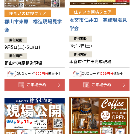
住まいの探検フェア
住まいの探検フェア
本宮市仁井田 完成現場見
郡山市東原 構造現場見学
学会
会
開催期間
開催期間
9月12日(土)
9月5日(土)・6日(日)
開催場所
開催場所
本宮市仁井田完成現場
郡山市東原構造現場
QUOカード
円分
進呈中！
QUOカード
円分
進呈中！
1000
1000
ご来場予約
ご来場予約