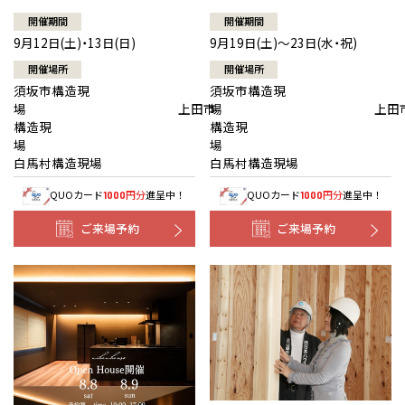
開催期間
開催期間
9月12日(土)・13日(日)
9月19日(土)～23日(水・祝)
開催場所
開催場所
須坂市構造現
須坂市構造現
場 上田市
場 上田
構造現
構造現
場
白馬村構造現場
白馬村構造現場
QUOカード
円分
進呈中！
QUOカード
円分
進呈中！
1000
1000
ご来場予約
ご来場予約