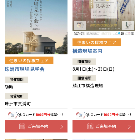
住まいの探検フェア
構造現場案内
住まいの探検フェア
開催期間
珠洲市現場見学会
8月1日(土)～23日(日)
開催場所
開催期間
鯖江市構造現場
随時
開催場所
珠洲市真浦町
QUOカード
円分
進呈中！
QUOカード
円分
進呈中！
1000
1000
ご来場予約
ご来場予約