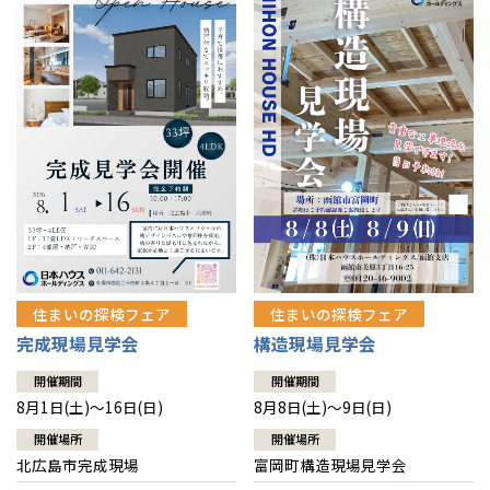
感謝訪問・長期保証
理想の木材「檜」
平屋の家
選ばれる理由
賃貸併用住宅のメリット
分譲住宅・土地
直営工事
外観・インテリア集
リフォームの流れ
安心のサポートシステム
分譲マンション
1メーターモジュール
WEB住宅展示場
介護保険利用で快適リフォーム
商品紹介
分譲マンション トップ
トランクルーム
冷暖房標準装備
暮らし方提案
展示場案内
ワザックとは
会社情報
24時間対応コールセンター
住まいのコラム
高い信頼性
会社情報 トップ
お問い合わせ
デザイン賞各種受賞
住まいのお手入れ集
安心の管理体制
住まいの探検フェア
住まいの探検フェア
ニュースリリース
会員サイト
完成現場見学会
構造現場見学会
セントラルヒーティング
ギャラリー
代表ごあいさつ
開催期間
開催期間
8月1日(土)～16日(日)
8月8日(土)～9日(日)
企業理念
開催場所
開催場所
北広島市完成現場
富岡町構造現場見学会
会社概要