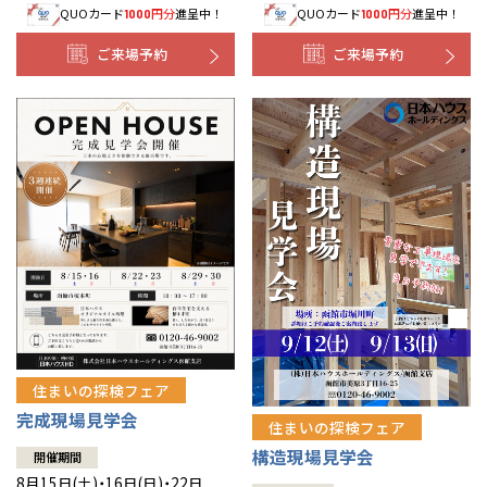
QUOカード
円分
進呈中！
QUOカード
円分
進呈中！
1000
1000
事業部紹介
ご来場予約
ご来場予約
IR情報
木材調達指針
グループ会社紹介
CMギャラリー
採用情報
住まいの探検フェア
完成現場見学会
住まいの探検フェア
構造現場見学会
開催期間
8月15日(土)・16日(日)・22日