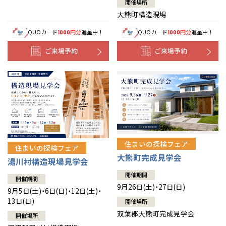
開催場所
大熊町構造現場
QUOカード
円分
進呈中！
QUOカード
円分
進呈中！
1000
1000
ご来場予約
ご来場予約
住まいの探検フェア
住まいの探検フェア
大熊町完成見学会
湯川村構造現場見学会
開催期間
開催期間
9月26日(土)・27日(日)
9月5日(土)・6日(日)・12日(土)・
13日(日)
開催場所
双葉郡大熊町完成見学会
開催場所