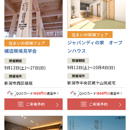
住まいの探検フェア
ジャパンディの家 オープ
住まいの探検フェア
ンハウス
構造現場見学会
開催期間
開催期間
9月12日(土)～10月4日(日)
9月12日(土)～27日(日)
開催場所
開催場所
新潟市中央区姥ケ山完成宅
新潟市西区槇尾
QUOカード
円分
進呈中！
QUOカード
円分
進呈中！
1000
1000
ご来場予約
ご来場予約