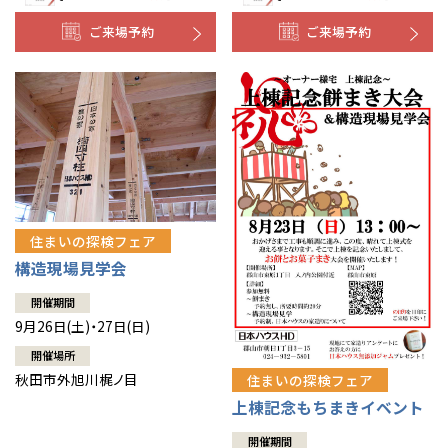
ご来場予約
ご来場予約
住まいの探検フェア
構造現場見学会
開催期間
9月26日(土)・27日(日)
開催場所
秋田市外旭川梶ノ目
住まいの探検フェア
上棟記念もちまきイベント
開催期間