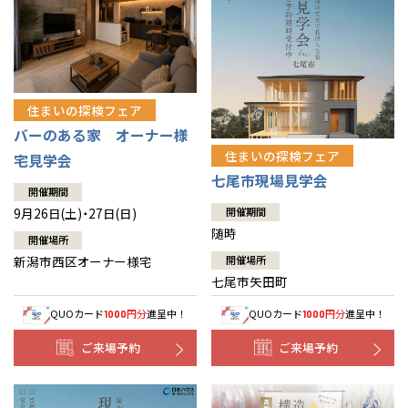
住まいの探検フェア
バーのある家 オーナー様
住まいの探検フェア
宅見学会
七尾市現場見学会
開催期間
9月26日(土)・27日(日)
開催期間
随時
開催場所
新潟市西区オーナー様宅
開催場所
七尾市矢田町
QUOカード
円分
進呈中！
QUOカード
円分
進呈中！
1000
1000
ご来場予約
ご来場予約