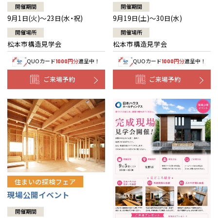
開催期間
開催期間
9月1日(火)～23日(水・祝)
9月19日(土)～30日(水)
開催場所
開催場所
松本市構造見学会
松本市構造見学会
QUOカード
円分
進呈中！
QUOカード
円分
進呈中！
1000
1000
ご来場予約
ご来場予約
住まいの探検フェア
現場公開イベント
開催期間