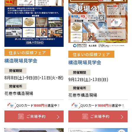
住まいの探検フェア
住まいの探検フェア
構造現場見学会
構造現場見学会
開催期間
開催期間
8月8日(土)・9日(日)・11日(火・祝)
9月12日(土)・13日(日)
開催場所
開催場所
花巻市構造現場
花巻市構造現場
QUOカード
円分
進呈中！
QUOカード
円分
進呈中！
1000
1000
ご来場予約
ご来場予約