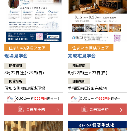
北海道
北海道
札幌
札幌
札幌
東北
東北
小樽
青森県
八戸
道央
青森
甲信越・北陸
甲信越・北陸
道央
苫小牧千歳
青森
小樽
新潟県
新潟
住まいの探検フェア
住まいの探検フェア
道北
秋田
新潟
関東
関東
秋田県
秋田
長岡
道北
旭川
現場見学会
完成宅見学会
東京都
世田谷
道南
岩手
山梨
東京
東海
東海
岩手県
盛岡
山梨県
甲府
開催期間
開催期間
道南
函館
八王子
北上
8月22日(土)・23日(日)
8月22日(土)・23日(日)
室蘭
愛知県
名古屋
道東
山形
長野
神奈川
愛知
近畿
近畿
長野県
長野
神奈川県
横浜
山形県
山形
開催場所
開催場所
豊橋
松本
道東
帯広
湘南
倶知安町樺山構造現場
手稲区前田9条完成宅
大阪府
大阪
釧路
宮城
富山
埼玉
岐阜
大阪
中国・四国
中国・四国
相模
宮城県
仙台
岐阜県
岐阜
富山県
富山
QUOカード
円分
進呈中！
QUOカード
円分
進呈中！
1000
1000
京都府
京都
埼玉県
埼玉
岡山県
岡山
福島県
郡山
福島
石川
千葉
静岡
京都
岡山
九州
九州
静岡県
静岡
石川県
金沢
ご来場予約
ご来場予約
所沢
福島
浜松
兵庫県
姫路
香川県
高松
いわき
福岡県
福岡
福井県
福井
福井
茨城
三重
兵庫
香川
福岡
千葉県
千葉
分譲マンション
会津
三重県
四日市
奈良県
奈良
柏
愛媛県
松山