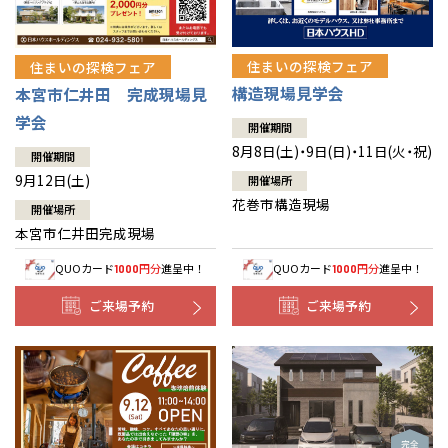
住まいの探検フェア
住まいの探検フェア
構造現場見学会
本宮市仁井田 完成現場見
学会
開催期間
8月8日(土)・9日(日)・11日(火・祝)
開催期間
9月12日(土)
開催場所
花巻市構造現場
開催場所
本宮市仁井田完成現場
QUOカード
円分
進呈中！
QUOカード
円分
進呈中！
1000
1000
ご来場予約
ご来場予約