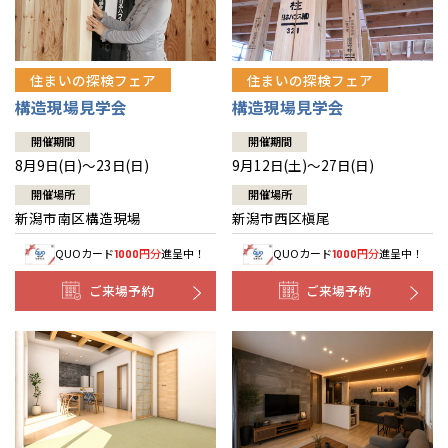
住まいの探検フェア
住まいの探検フェア
構造現場見学会
構造現場見学会
開催期間
開催期間
8月9日(日)～23日(日)
9月12日(土)～27日(日)
開催場所
開催場所
新潟市南区構造現場
新潟市西区槇尾
QUOカード
円分
進呈中！
QUOカード
円分
進呈中！
1000
1000
ご来場予約
ご来場予約