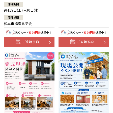
開催期間
9月19日(土)～30日(水)
開催場所
松本市構造見学会
QUOカード
円分
進呈中！
QUOカード
円分
進呈中！
1000
1000
ご来場予約
ご来場予約