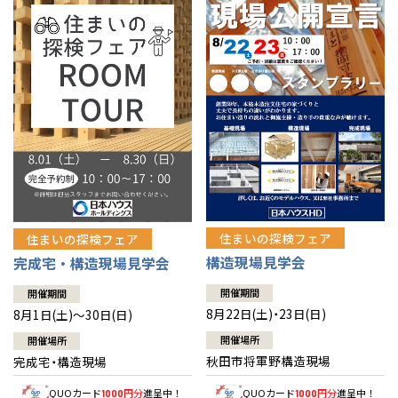
佐賀県
佐賀
栃木
奈良
愛媛
佐賀
※現住所のある都道府県以外の建築予定地の方でも
現住所の有るお近
茨城県
水戸
熊本県
熊本
くの展示場又は店舗にお問合せください。
移住の計画の方もご相談対
群馬
滋賀
鳥取
熊本
応します。お気軽にご相談ください。
栃木県
宇都宮
大分県
大分
小山
和歌山
島根
大分
宮崎県
宮崎
群馬県
群馬
伊勢崎
広島
宮崎
鹿児島県
鹿児島
山口
鹿児島
徳島
長崎
住まいの探検フェア
住まいの探検フェア
構造現場見学会
完成宅・構造現場見学会
高知
沖縄
開催期間
開催期間
8月22日(土)・23日(日)
8月1日(土)～30日(日)
開催場所
開催場所
秋田市将軍野構造現場
完成宅・構造現場
QUOカード
円分
進呈中！
QUOカード
円分
進呈中！
1000
1000