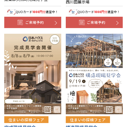
西川田展示場
QUOカード
円分
進呈中！
QUOカード
円分
進呈中！
1000
1000
ご来場予約
ご来場予約
住まいの探検フェア
住まいの探検フェア