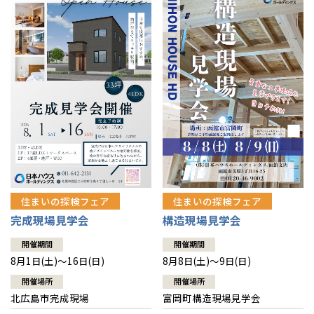
感謝訪問・長期保証
理想の木材「檜」
平屋の家
選ばれる理由
賃貸併用住宅のメリット
分譲住宅・土地
直営工事
外観・インテリア集
リフォームの流れ
安心のサポートシステム
分譲マンション
1メーターモジュール
WEB住宅展示場
介護保険利用で快適リフォーム
商品紹介
分譲マンション トップ
トランクルーム
冷暖房標準装備
暮らし方提案
展示場案内
ワザックとは
会社情報
24時間対応コールセンター
住まいのコラム
高い信頼性
会社情報 トップ
お問い合わせ
デザイン賞各種受賞
住まいのお手入れ集
安心の管理体制
住まいの探検フェア
住まいの探検フェア
ニュースリリース
会員サイト
完成現場見学会
構造現場見学会
セントラルヒーティング
ギャラリー
代表ごあいさつ
開催期間
開催期間
8月1日(土)～16日(日)
8月8日(土)～9日(日)
企業理念
開催場所
開催場所
北広島市完成現場
富岡町構造現場見学会
会社概要