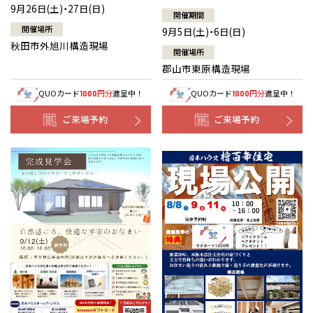
9月26日(土)・27日(日)
開催期間
開催場所
9月5日(土)・6日(日)
秋田市外旭川構造現場
開催場所
郡山市東原構造現場
QUOカード
円分
進呈中！
QUOカード
円分
進呈中！
1000
1000
ご来場予約
ご来場予約