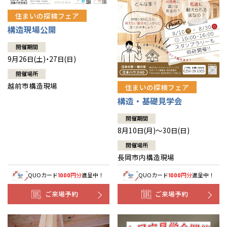
住まいの探検フェア
構造現場公開
開催期間
9月26日(土)・27日(日)
開催場所
越前市構造現場
住まいの探検フェア
構造・基礎見学会
開催期間
8月10日(月)～30日(日)
開催場所
長岡市内構造現場
QUOカード
円分
進呈中！
QUOカード
円分
進呈中！
1000
1000
ご来場予約
ご来場予約