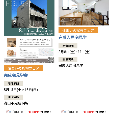
住まいの探検フェア
完成入居宅見学
開催期間
8月8日(土)・22日(土)
開催場所
完成入居宅見学
住まいの探検フェア
完成宅見学会
開催期間
8月15日(土)・16日(日)
開催場所
流山市完成現場
QUOカード
円分
進呈中！
QUOカード
円分
進呈中！
1000
1000