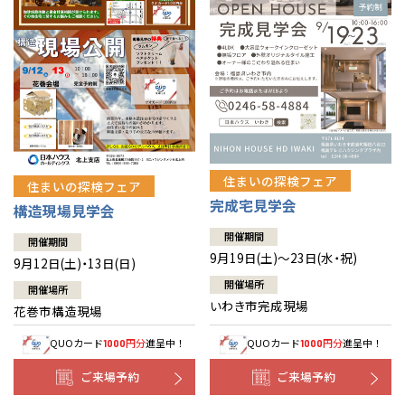
住まいの探検フェア
住まいの探検フェア
完成宅見学会
構造現場見学会
開催期間
開催期間
9月19日(土)～23日(水・祝)
9月12日(土)・13日(日)
開催場所
開催場所
いわき市完成現場
花巻市構造現場
QUOカード
円分
進呈中！
QUOカード
円分
進呈中！
1000
1000
ご来場予約
ご来場予約