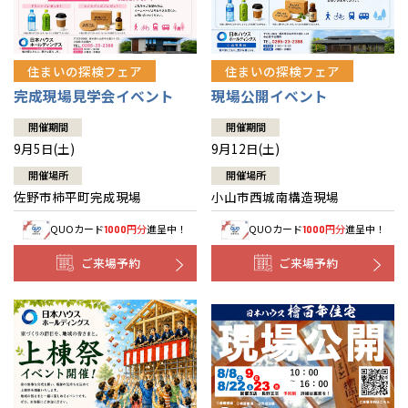
住まいの探検フェア
住まいの探検フェア
完成現場見学会イベント
現場公開イベント
開催期間
開催期間
9月5日(土)
9月12日(土)
開催場所
開催場所
佐野市柿平町完成現場
小山市西城南構造現場
QUOカード
円分
進呈中！
QUOカード
円分
進呈中！
1000
1000
ご来場予約
ご来場予約