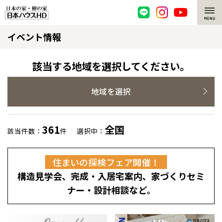
イベント情報
脱炭素・檜の家
環境にやさしい、脱炭素社会の住宅
選ばれる理由
該当する地域を選択してください。
檜・木造住宅
檜の魅力
地域を選択
耐震構造
檜の魅力 トップ
注文住宅
361
全国
該当件数：
件
選択中：
高耐久住宅
檜と日本人
注文住宅 トップ
施工事例
住まいの探検フェア開催！
高断熱・高気密の家
1000年を超えて生きる檜
グレートステージ
リフォーム
構造見学会、完成・入居宅案内、家づくりセミ
エネルギー自給自足
知られざる檜の効果・作用
クレステージ
リフォーム トップ
資産活用
ナー・設計相談など。
ZEH特集
檜の住まいデザイン
施工事例
リフォームメニュー
資産活用 トップ
買取サービス