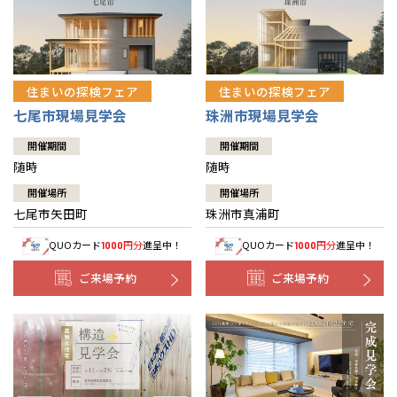
住まいの探検フェア
住まいの探検フェア
七尾市現場見学会
珠洲市現場見学会
開催期間
開催期間
随時
随時
開催場所
開催場所
七尾市矢田町
珠洲市真浦町
QUOカード
円分
進呈中！
QUOカード
円分
進呈中！
1000
1000
ご来場予約
ご来場予約