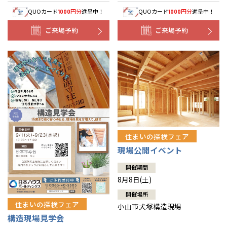
QUOカード
円分
進呈中！
QUOカード
円分
進呈中！
1000
1000
ご来場予約
ご来場予約
住まいの探検フェア
現場公開イベント
開催期間
8月8日(土)
開催場所
住まいの探検フェア
小山市犬塚構造現場
構造現場見学会