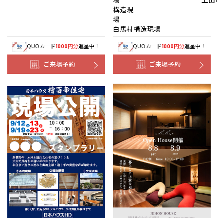
構造現
白馬村構造現場
QUOカード
円分
進呈中！
QUOカード
円分
進呈中！
1000
1000
ご来場予約
ご来場予約