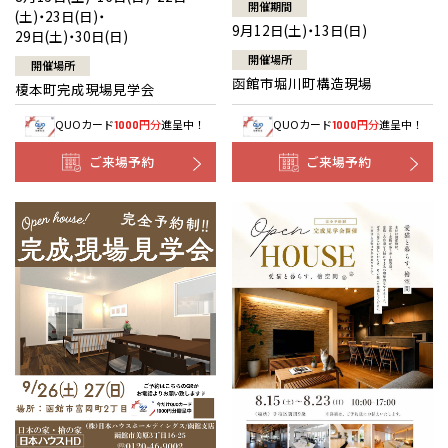
開催期間
(土)・23日(日)・
9月12日(土)・13日(日)
29日(土)・30日(日)
開催場所
開催場所
函館市堀川町構造現場
榎本町完成現場見学会
QUOカード
円分
進呈中！
QUOカード
円分
進呈中！
1000
1000
ご来場予約
ご来場予約