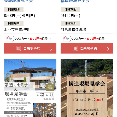
完成現場見学会
構造現場見学会
開催期間
開催期間
8月8日(土)・9日(日)
9月19日(土)
開催場所
開催場所
水戸市完成現場
阿見町構造現場
QUOカード
円分
進呈中！
QUOカード
円分
進呈中！
1000
1000
ご来場予約
ご来場予約