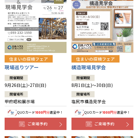
住まいの探検フェア
住まいの探検フェア
構造現場見学会
現場巡りツアー
開催期間
開催期間
8月1日(土)～30日(日)
9月26日(土)・27日(日)
開催場所
開催場所
塩尻市構造見学会
甲府昭和展示場
QUOカード
円分
進呈中！
QUOカード
円分
進呈中！
1000
1000
ご来場予約
ご来場予約