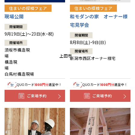
住まいの探検フェア
住まいの探検フェア
現場公開
和モダンの家 オーナー様
宅見学会
開催期間
9月19日(土)～23日(水・祝)
開催期間
8月8日(土)・9日(日)
開催場所
須坂市構造現
開催場所
場 上田市
新潟市西区オーナー様宅
構造現
場
白馬村構造現場
QUOカード
円分
進呈中！
QUOカード
円分
進呈中！
1000
1000
ご来場予約
ご来場予約