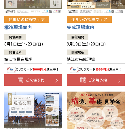
住まいの探検フェア
住まいの探検フェア
構造現場案内
完成現場案内
開催期間
開催期間
8月1日(土)～23日(日)
9月19日(土)・20日(日)
開催場所
開催場所
鯖江市構造現場
鯖江市完成現場
QUOカード
円分
進呈中！
QUOカード
円分
進呈中！
1000
1000
ご来場予約
ご来場予約