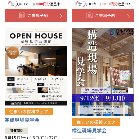
QUOカード
円分
進呈中！
QUOカード
円分
進呈中！
1000
1000
事業部紹介
ご来場予約
ご来場予約
IR情報
木材調達指針
グループ会社紹介
CMギャラリー
採用情報
住まいの探検フェア
完成現場見学会
住まいの探検フェア
構造現場見学会
開催期間
8月15日(土)・16日(日)・22日