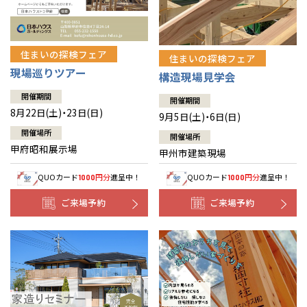
住まいの探検フェア
住まいの探検フェア
現場巡りツアー
構造現場見学会
開催期間
開催期間
8月22日(土)・23日(日)
9月5日(土)・6日(日)
開催場所
開催場所
甲府昭和展示場
甲州市建築現場
QUOカード
円分
進呈中！
QUOカード
円分
進呈中！
1000
1000
ご来場予約
ご来場予約