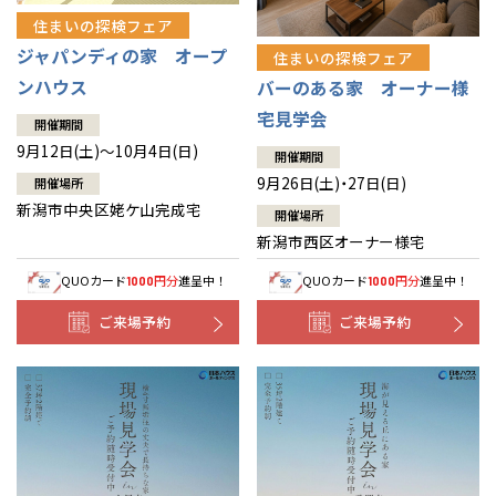
住まいの探検フェア
ジャパンディの家 オープ
住まいの探検フェア
ンハウス
バーのある家 オーナー様
宅見学会
開催期間
9月12日(土)～10月4日(日)
開催期間
9月26日(土)・27日(日)
開催場所
新潟市中央区姥ケ山完成宅
開催場所
新潟市西区オーナー様宅
QUOカード
円分
進呈中！
QUOカード
円分
進呈中！
1000
1000
ご来場予約
ご来場予約