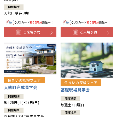
開催場所
大熊町構造現場
QUOカード
円分
進呈中！
QUOカード
円分
進呈中！
1000
1000
ご来場予約
ご来場予約
住まいの探検フェア
住まいの探検フェア
大熊町完成見学会
基礎現場見学会
開催期間
開催期間
9月26日(土)・27日(日)
毎週土・日曜日
開催場所
開催場所
双葉郡大熊町完成見学会