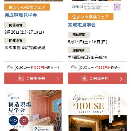
住まいの探検フェア
完成現場見学会
住まいの探検フェア
完成宅見学会
開催期間
9月26日(土)・27日(日)
開催期間
開催場所
8月15日(土)・16日(日)
函館市豊岡町完成現場
開催場所
手稲区前田9条完成宅
QUOカード
円分
進呈中！
QUOカード
円分
進呈中！
1000
1000
ご来場予約
ご来場予約
全国の展示場
お近くのイベント