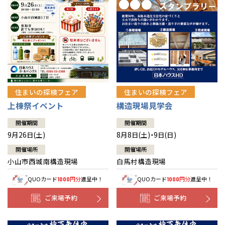
住まいの探検フェア
住まいの探検フェア
上棟祭イベント
構造現場見学会
開催期間
開催期間
9月26日(土)
8月8日(土)・9日(日)
開催場所
開催場所
小山市西城南構造現場
白馬村構造現場
QUOカード
円分
進呈中！
QUOカード
円分
進呈中！
1000
1000
ご来場予約
ご来場予約