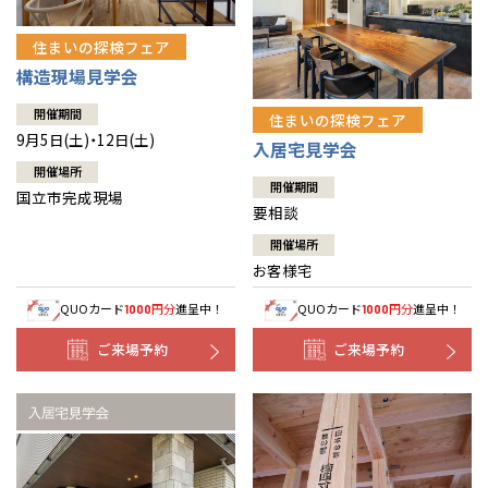
住まいの探検フェア
構造現場見学会
開催期間
住まいの探検フェア
9月5日(土)・12日(土)
入居宅見学会
開催場所
開催期間
国立市完成現場
要相談
開催場所
お客様宅
QUOカード
円分
進呈中！
QUOカード
円分
進呈中！
1000
1000
ご来場予約
ご来場予約