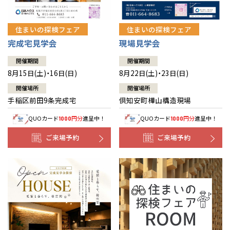
住まいの探検フェア
住まいの探検フェア
完成宅見学会
現場見学会
開催期間
開催期間
8月15日(土)・16日(日)
8月22日(土)・23日(日)
開催場所
開催場所
手稲区前田9条完成宅
倶知安町樺山構造現場
QUOカード
円分
進呈中！
QUOカード
円分
進呈中！
1000
1000
ご来場予約
ご来場予約
全国の展示場
お近くのイベント