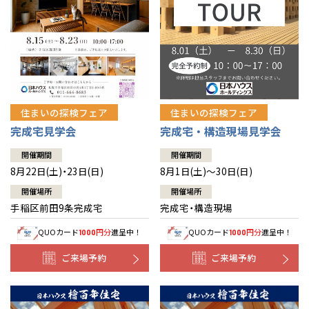
北海道
北海道
札幌
札幌
札幌
東北
東北
小樽
青森県
八戸
道央
青森
甲信越・北陸
甲信越・北陸
道央
苫小牧千歳
青森
小樽
新潟県
新潟
住まいの探検フェア
住まいの探検フェア
道北
秋田
新潟
関東
関東
秋田県
秋田
長岡
道北
旭川
完成宅見学会
完成宅・構造現場見学会
東京都
世田谷
道南
岩手
山梨
東京
東海
東海
岩手県
盛岡
山梨県
甲府
開催期間
開催期間
道南
函館
八王子
北上
8月22日(土)・23日(日)
8月1日(土)～30日(日)
室蘭
愛知県
名古屋
道東
山形
長野
神奈川
愛知
近畿
近畿
長野県
長野
神奈川県
横浜
山形県
山形
開催場所
開催場所
豊橋
松本
道東
帯広
湘南
手稲区前田9条完成宅
完成宅・構造現場
大阪府
大阪
釧路
宮城
富山
埼玉
岐阜
大阪
中国・四国
中国・四国
相模
宮城県
仙台
岐阜県
岐阜
富山県
富山
QUOカード
円分
進呈中！
QUOカード
円分
進呈中！
1000
1000
京都府
京都
埼玉県
埼玉
岡山県
岡山
福島県
郡山
福島
石川
千葉
静岡
京都
岡山
九州
九州
静岡県
静岡
石川県
金沢
ご来場予約
ご来場予約
所沢
福島
浜松
兵庫県
姫路
香川県
高松
いわき
福岡県
福岡
福井県
福井
福井
茨城
三重
兵庫
香川
福岡
千葉県
千葉
分譲マンション
会津
三重県
四日市
奈良県
奈良
柏
愛媛県
松山