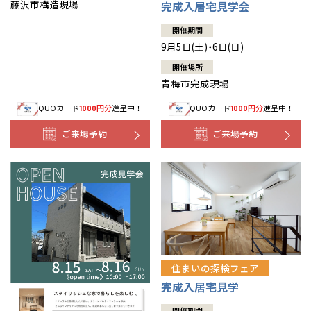
藤沢市構造現場
完成入居宅見学会
開催期間
9月5日(土)・6日(日)
開催場所
青梅市完成現場
QUOカード
円分
進呈中！
QUOカード
円分
進呈中！
1000
1000
ご来場予約
ご来場予約
住まいの探検フェア
完成入居宅見学
開催期間