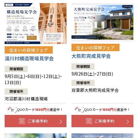
住まいの探検フェア
住まいの探検フェア
大熊町完成見学会
湯川村構造現場見学会
開催期間
開催期間
9月26日(土)・27日(日)
9月5日(土)・6日(日)・12日(土)・
13日(日)
開催場所
双葉郡大熊町完成見学会
開催場所
河沼郡湯川村構造現場
QUOカード
円分
進呈中！
QUOカード
円分
進呈中！
1000
1000
ご来場予約
ご来場予約