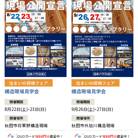
佐賀県
佐賀
栃木
奈良
愛媛
佐賀
※現住所のある都道府県以外の建築予定地の方でも
現住所の有るお近
茨城県
水戸
熊本県
熊本
くの展示場又は店舗にお問合せください。
移住の計画の方もご相談対
群馬
滋賀
鳥取
熊本
応します。お気軽にご相談ください。
栃木県
宇都宮
大分県
大分
小山
和歌山
島根
大分
宮崎県
宮崎
群馬県
群馬
伊勢崎
広島
宮崎
鹿児島県
鹿児島
山口
鹿児島
徳島
長崎
住まいの探検フェア
住まいの探検フェア
構造現場見学会
構造現場見学会
高知
沖縄
開催期間
開催期間
8月22日(土)・23日(日)
9月26日(土)・27日(日)
開催場所
開催場所
秋田市将軍野構造現場
秋田市外旭川構造現場
QUOカード
円分
進呈中！
QUOカード
円分
進呈中！
1000
1000