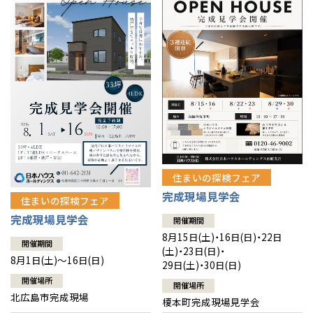
感謝訪問・長期保証
理想の木材「檜」
平屋の家
選ばれる理由
賃貸併用住宅のメリット
分譲住宅・土地
直営工事
外観・インテリア集
リフォームの流れ
安心のサポートシステム
分譲マンション
1メーターモジュール
WEB住宅展示場
介護保険利用で快適リフォーム
商品紹介
分譲マンション トップ
トランクルーム
冷暖房標準装備
暮らし方提案
展示場案内
ワザックとは
会社情報
24時間対応コールセンター
住まいのコラム
高い信頼性
会社情報 トップ
お問い合わせ
住まいの探検フェア
デザイン賞各種受賞
完成現場見学会
住まいのお手入れ集
安心の管理体制
住まいの探検フェア
ニュースリリース
会員サイト
完成現場見学会
開催期間
セントラルヒーティング
ギャラリー
代表ごあいさつ
8月15日(土)・16日(日)・22日
開催期間
(土)・23日(日)・
8月1日(土)～16日(日)
29日(土)・30日(日)
企業理念
開催場所
開催場所
北広島市完成現場
榎本町完成現場見学会
会社概要