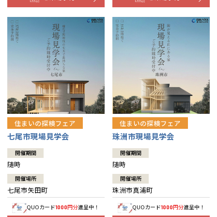
住まいの探検フェア
住まいの探検フェア
七尾市現場見学会
珠洲市現場見学会
開催期間
開催期間
随時
随時
開催場所
開催場所
七尾市矢田町
珠洲市真浦町
QUOカード
円分
進呈中！
QUOカード
円分
進呈中！
1000
1000