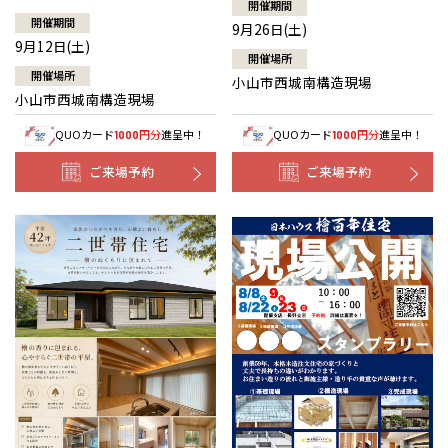
開催期間
開催期間
9月26日(土)
9月12日(土)
開催場所
開催場所
小山市西城南構造現場
小山市西城南構造現場
QUOカード
円分
進呈中！
QUOカード
円分
進呈中！
1000
1000
ご来場予約
ご来場予約