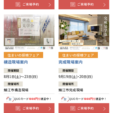
ご来場予約
ご来場予約
住まいの探検フェア
住まいの探検フェア
構造現場案内
完成現場案内
開催期間
開催期間
8月1日(土)～23日(日)
9月19日(土)・20日(日)
開催場所
開催場所
鯖江市構造現場
鯖江市完成現場
QUOカード
円分
進呈中！
QUOカード
円分
進呈中！
1000
1000
ご来場予約
ご来場予約