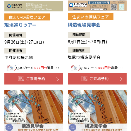
住まいの探検フェア
住まいの探検フェア
構造現場見学会
現場巡りツアー
開催期間
開催期間
8月1日(土)～30日(日)
9月26日(土)・27日(日)
開催場所
開催場所
塩尻市構造見学会
甲府昭和展示場
QUOカード
円分
進呈中！
QUOカード
円分
進呈中！
1000
1000
ご来場予約
ご来場予約