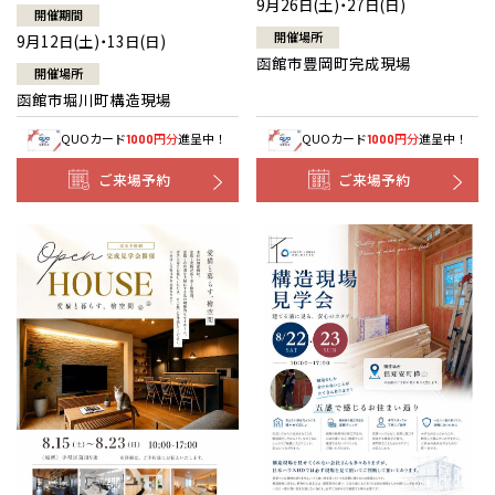
9月26日(土)・27日(日)
開催期間
開催場所
9月12日(土)・13日(日)
函館市豊岡町完成現場
開催場所
函館市堀川町構造現場
QUOカード
円分
進呈中！
QUOカード
円分
進呈中！
1000
1000
ご来場予約
ご来場予約