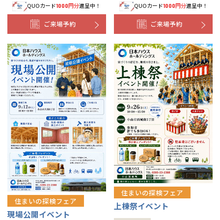
QUOカード
円分
進呈中！
QUOカード
円分
進呈中！
1000
1000
ご来場予約
ご来場予約
住まいの探検フェア
住まいの探検フェア
上棟祭イベント
現場公開イベント