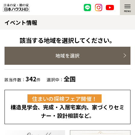
イベント情報
脱炭素・檜の家
環境にやさしい、脱炭素社会の住宅
選ばれる理由
該当する地域を選択してください。
檜・木造住宅
檜の魅力
地域を選択
耐震構造
檜の魅力 トップ
注文住宅
342
全国
該当件数：
件
選択中：
高耐久住宅
檜と日本人
注文住宅 トップ
施工事例
住まいの探検フェア開催！
高断熱・高気密の家
1000年を超えて生きる檜
グレートステージ
リフォーム
構造見学会、完成・入居宅案内、家づくりセミ
エネルギー自給自足
知られざる檜の効果・作用
クレステージ
リフォーム トップ
資産活用
ナー・設計相談など。
ZEH特集
檜の住まいデザイン
施工事例
リフォームメニュー
資産活用 トップ
買取サービス