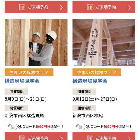
ご来場予約
ご来場予約
住まいの探検フェア
住まいの探検フェア
構造現場見学会
構造現場見学会
開催期間
開催期間
8月9日(日)～23日(日)
9月12日(土)～27日(日)
開催場所
開催場所
新潟市南区構造現場
新潟市西区槇尾
QUOカード
円分
進呈中！
QUOカード
円分
進呈中！
1000
1000
ご来場予約
ご来場予約