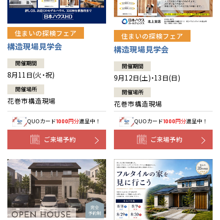
住まいの探検フェア
住まいの探検フェア
構造現場見学会
構造現場見学会
開催期間
開催期間
8月11日(火・祝)
9月12日(土)・13日(日)
開催場所
開催場所
花巻市構造現場
花巻市構造現場
QUOカード
円分
進呈中！
QUOカード
円分
進呈中！
1000
1000
ご来場予約
ご来場予約