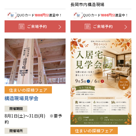
長岡市内構造現場
QUOカード
円分
進呈中！
QUOカード
円分
進呈中！
1000
1000
ご来場予約
ご来場予約
住まいの探検フェア
構造現場見学会
開催期間
8月1日(土)～31日(月) ※要予
約
住まいの探検フェア
開催場所