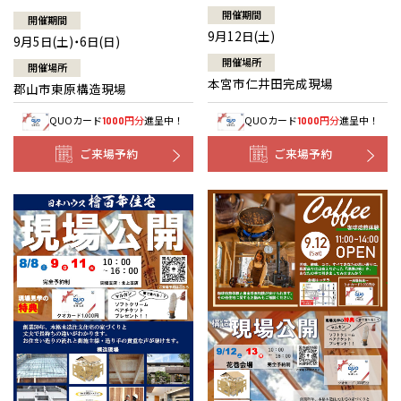
開催期間
開催期間
9月12日(土)
9月5日(土)・6日(日)
開催場所
開催場所
本宮市仁井田完成現場
郡山市東原構造現場
QUOカード
円分
進呈中！
QUOカード
円分
進呈中！
1000
1000
ご来場予約
ご来場予約