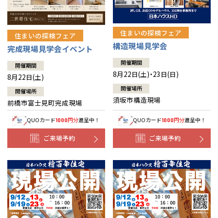
住まいの探検フェア
住まいの探検フェア
構造現場見学会
完成現場見学会イベント
開催期間
開催期間
8月22日(土)・23日(日)
8月22日(土)
開催場所
開催場所
須坂市構造現場
前橋市富士見町完成現場
QUOカード
円分
進呈中！
QUOカード
円分
進呈中！
1000
1000
ご来場予約
ご来場予約