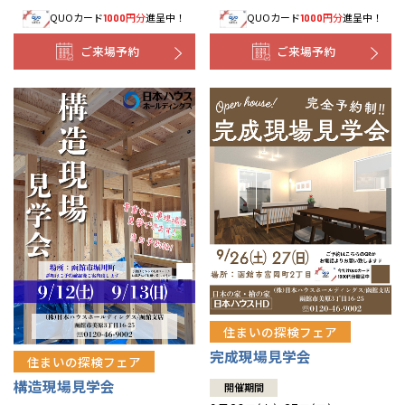
QUOカード
円分
進呈中！
QUOカード
円分
進呈中！
1000
1000
事業部紹介
ご来場予約
ご来場予約
IR情報
木材調達指針
グループ会社紹介
CMギャラリー
採用情報
住まいの探検フェア
完成現場見学会
住まいの探検フェア
構造現場見学会
開催期間