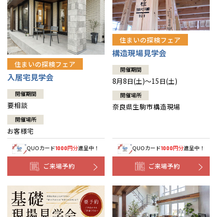
住まいの探検フェア
構造現場見学会
住まいの探検フェア
開催期間
入居宅見学会
8月8日(土)～15日(土)
開催期間
開催場所
要相談
奈良県生駒市構造現場
開催場所
お客様宅
QUOカード
円分
進呈中！
QUOカード
円分
進呈中！
1000
1000
ご来場予約
ご来場予約