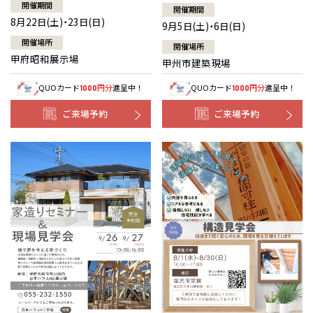
開催期間
開催期間
8月22日(土)・23日(日)
9月5日(土)・6日(日)
開催場所
開催場所
甲府昭和展示場
甲州市建築現場
QUOカード
円分
進呈中！
QUOカード
円分
進呈中！
1000
1000
ご来場予約
ご来場予約