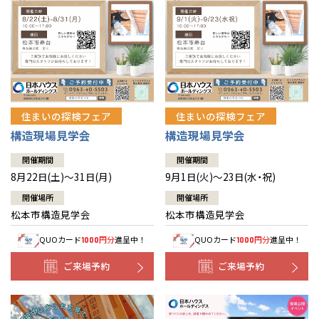
住まいの探検フェア
住まいの探検フェア
構造現場見学会
構造現場見学会
開催期間
開催期間
8月22日(土)～31日(月)
9月1日(火)～23日(水・祝)
開催場所
開催場所
松本市構造見学会
松本市構造見学会
QUOカード
円分
進呈中！
QUOカード
円分
進呈中！
1000
1000
ご来場予約
ご来場予約