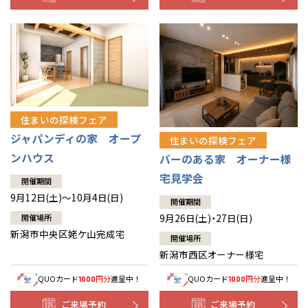
住まいの探検フェア
ジャパンディの家 オープ
住まいの探検フェア
ンハウス
バーのある家 オーナー様
宅見学会
開催期間
9月12日(土)～10月4日(日)
開催期間
9月26日(土)・27日(日)
開催場所
新潟市中央区姥ケ山完成宅
開催場所
新潟市西区オーナー様宅
QUOカード
円分
進呈中！
QUOカード
円分
進呈中！
1000
1000
ご来場予約
ご来場予約