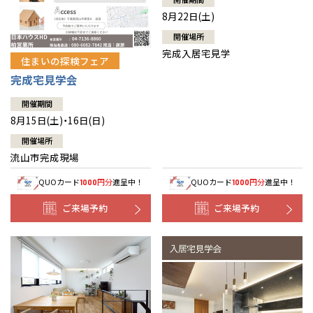
8月22日(土)
開催場所
完成入居宅見学
住まいの探検フェア
完成宅見学会
開催期間
8月15日(土)・16日(日)
開催場所
流山市完成現場
QUOカード
円分
進呈中！
QUOカード
円分
進呈中！
1000
1000
ご来場予約
ご来場予約