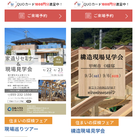
QUOカード
円分
進呈中！
QUOカード
円分
進呈中！
1000
1000
ご来場予約
ご来場予約
住まいの探検フェア
住まいの探検フェア
現場巡りツアー
構造現場見学会