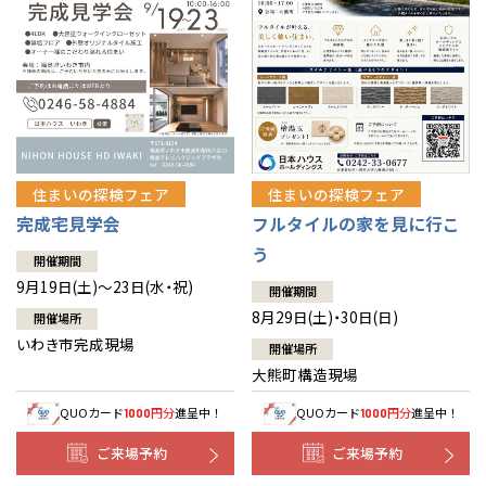
住まいの探検フェア
住まいの探検フェア
完成宅見学会
フルタイルの家を見に行こ
う
開催期間
9月19日(土)～23日(水・祝)
開催期間
8月29日(土)・30日(日)
開催場所
いわき市完成現場
開催場所
大熊町構造現場
QUOカード
円分
進呈中！
QUOカード
円分
進呈中！
1000
1000
ご来場予約
ご来場予約