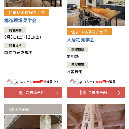
住まいの探検フェア
構造現場見学会
開催期間
住まいの探検フェア
9月5日(土)・12日(土)
入居宅見学会
開催場所
開催期間
国立市完成現場
要相談
開催場所
お客様宅
QUOカード
円分
進呈中！
QUOカード
円分
進呈中！
1000
1000
ご来場予約
ご来場予約