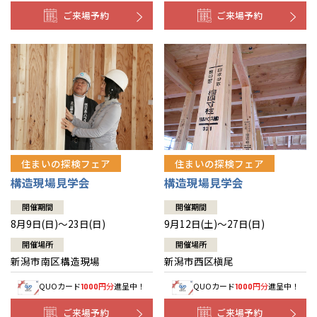
ご来場予約
ご来場予約
住まいの探検フェア
住まいの探検フェア
構造現場見学会
構造現場見学会
開催期間
開催期間
8月9日(日)～23日(日)
9月12日(土)～27日(日)
開催場所
開催場所
新潟市南区構造現場
新潟市西区槇尾
QUOカード
円分
進呈中！
QUOカード
円分
進呈中！
1000
1000
ご来場予約
ご来場予約