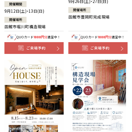
9月26日(土)・27日(日)
開催期間
開催場所
9月12日(土)・13日(日)
函館市豊岡町完成現場
開催場所
函館市堀川町構造現場
QUOカード
円分
進呈中！
QUOカード
円分
進呈中！
1000
1000
ご来場予約
ご来場予約