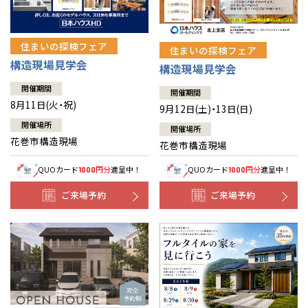
住まいの探検フェア
住まいの探検フェア
構造現場見学会
構造現場見学会
開催期間
開催期間
8月11日(火・祝)
9月12日(土)・13日(日)
開催場所
開催場所
花巻市構造現場
花巻市構造現場
QUOカード
円分
進呈中！
QUOカード
円分
進呈中！
1000
1000
ご来場予約
ご来場予約