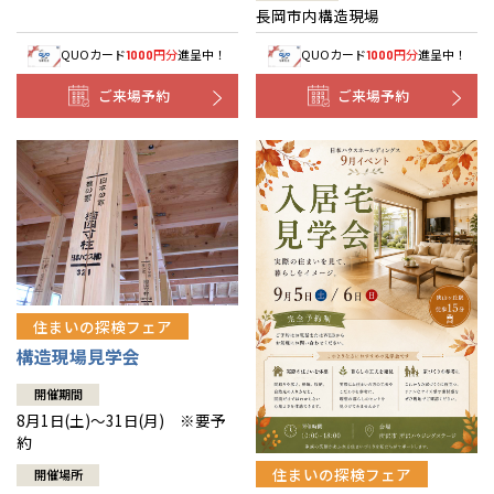
長岡市内構造現場
QUOカード
円分
進呈中！
QUOカード
円分
進呈中！
1000
1000
ご来場予約
ご来場予約
住まいの探検フェア
構造現場見学会
開催期間
8月1日(土)～31日(月) ※要予
約
住まいの探検フェア
開催場所