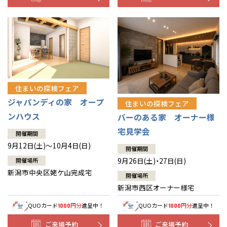
住まいの探検フェア
ジャパンディの家 オープ
住まいの探検フェア
ンハウス
バーのある家 オーナー様
宅見学会
開催期間
9月12日(土)～10月4日(日)
開催期間
9月26日(土)・27日(日)
開催場所
新潟市中央区姥ケ山完成宅
開催場所
新潟市西区オーナー様宅
QUOカード
円分
進呈中！
QUOカード
円分
進呈中！
1000
1000
ご来場予約
ご来場予約