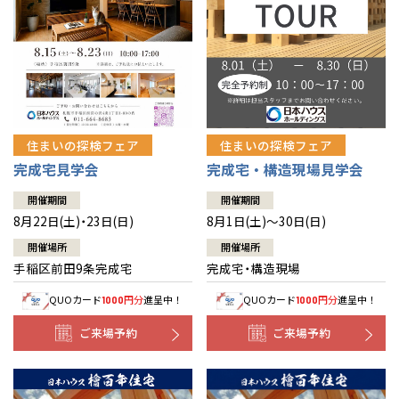
北海道
北海道
札幌
札幌
札幌
東北
東北
小樽
青森県
八戸
道央
青森
甲信越・北陸
甲信越・北陸
道央
苫小牧千歳
青森
小樽
新潟県
新潟
住まいの探検フェア
住まいの探検フェア
道北
秋田
新潟
関東
関東
秋田県
秋田
長岡
道北
旭川
完成宅見学会
完成宅・構造現場見学会
東京都
世田谷
道南
岩手
山梨
東京
東海
東海
岩手県
盛岡
山梨県
甲府
開催期間
開催期間
道南
函館
八王子
北上
8月22日(土)・23日(日)
8月1日(土)～30日(日)
室蘭
愛知県
名古屋
道東
山形
長野
神奈川
愛知
近畿
近畿
長野県
長野
神奈川県
横浜
山形県
山形
開催場所
開催場所
豊橋
松本
道東
帯広
湘南
手稲区前田9条完成宅
完成宅・構造現場
大阪府
大阪
釧路
宮城
富山
埼玉
岐阜
大阪
中国・四国
中国・四国
相模
宮城県
仙台
岐阜県
岐阜
富山県
富山
QUOカード
円分
進呈中！
QUOカード
円分
進呈中！
1000
1000
京都府
京都
埼玉県
埼玉
岡山県
岡山
福島県
郡山
福島
石川
千葉
静岡
京都
岡山
九州
九州
静岡県
静岡
石川県
金沢
ご来場予約
ご来場予約
所沢
福島
浜松
兵庫県
姫路
香川県
高松
いわき
福岡県
福岡
福井県
福井
福井
茨城
三重
兵庫
香川
福岡
千葉県
千葉
分譲マンション
会津
三重県
四日市
奈良県
奈良
柏
愛媛県
松山