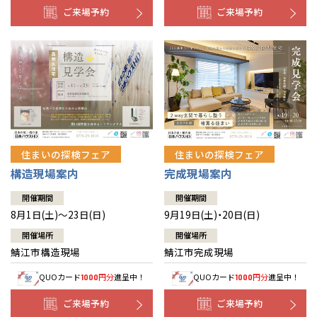
ご来場予約
ご来場予約
住まいの探検フェア
住まいの探検フェア
構造現場案内
完成現場案内
開催期間
開催期間
8月1日(土)～23日(日)
9月19日(土)・20日(日)
開催場所
開催場所
鯖江市構造現場
鯖江市完成現場
QUOカード
円分
進呈中！
QUOカード
円分
進呈中！
1000
1000
ご来場予約
ご来場予約