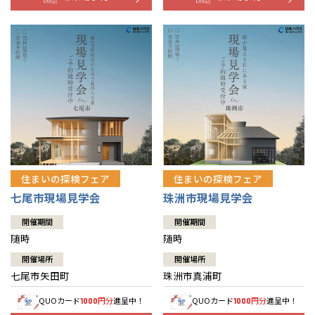
住まいの探検フェア
住まいの探検フェア
七尾市現場見学会
珠洲市現場見学会
開催期間
開催期間
随時
随時
開催場所
開催場所
七尾市矢田町
珠洲市真浦町
QUOカード
円分
進呈中！
QUOカード
円分
進呈中！
1000
1000