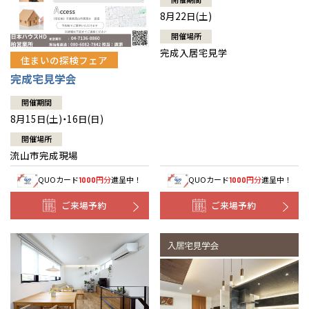
8月22日(土)
開催場所
完成入居宅見学
住まいの探検フェア
完成宅見学会
開催期間
8月15日(土)・16日(日)
開催場所
流山市完成現場
QUOカード
円分
進呈中！
QUOカード
円分
進呈中！
1000
1000
ご来場予約
ご来場予約