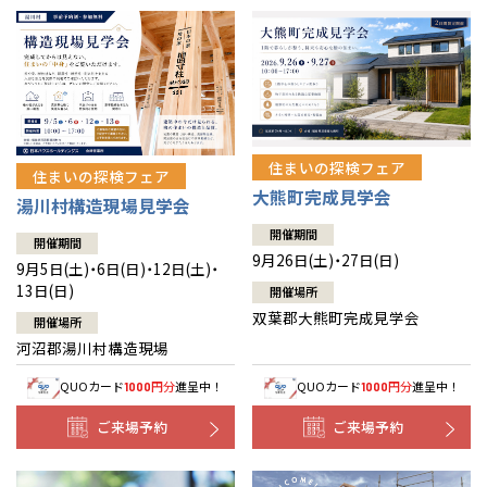
住まいの探検フェア
住まいの探検フェア
大熊町完成見学会
湯川村構造現場見学会
開催期間
開催期間
9月26日(土)・27日(日)
9月5日(土)・6日(日)・12日(土)・
13日(日)
開催場所
双葉郡大熊町完成見学会
開催場所
河沼郡湯川村構造現場
QUOカード
円分
進呈中！
QUOカード
円分
進呈中！
1000
1000
ご来場予約
ご来場予約