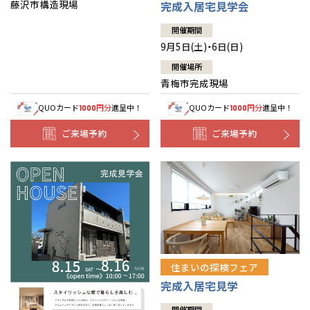
藤沢市構造現場
完成入居宅見学会
開催期間
9月5日(土)・6日(日)
開催場所
青梅市完成現場
QUOカード
円分
進呈中！
QUOカード
円分
進呈中！
1000
1000
ご来場予約
ご来場予約
住まいの探検フェア
完成入居宅見学
開催期間