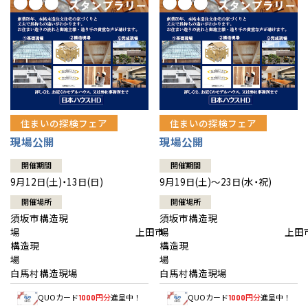
住まいの探検フェア
住まいの探検フェア
現場公開
現場公開
開催期間
開催期間
9月12日(土)・13日(日)
9月19日(土)～23日(水・祝)
開催場所
開催場所
須坂市構造現
須坂市構造現
場 上田市
場 上田
構造現
構造現
場
白馬村構造現場
白馬村構造現場
QUOカード
円分
進呈中！
QUOカード
円分
進呈中！
1000
1000