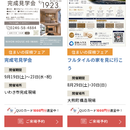
住まいの探検フェア
住まいの探検フェア
完成宅見学会
フルタイルの家を見に行こ
う
開催期間
9月19日(土)～23日(水・祝)
開催期間
8月29日(土)・30日(日)
開催場所
いわき市完成現場
開催場所
大熊町構造現場
QUOカード
円分
進呈中！
QUOカード
円分
進呈中！
1000
1000
ご来場予約
ご来場予約