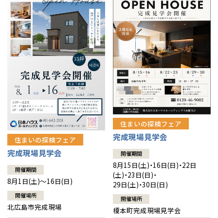
感謝訪問・長期保証
理想の木材「檜」
平屋の家
選ばれる理由
賃貸併用住宅のメリット
分譲住宅・土地
直営工事
外観・インテリア集
リフォームの流れ
安心のサポートシステム
分譲マンション
1メーターモジュール
WEB住宅展示場
介護保険利用で快適リフォーム
商品紹介
分譲マンション トップ
トランクルーム
冷暖房標準装備
暮らし方提案
展示場案内
ワザックとは
会社情報
24時間対応コールセンター
住まいのコラム
高い信頼性
会社情報 トップ
お問い合わせ
住まいの探検フェア
デザイン賞各種受賞
完成現場見学会
住まいのお手入れ集
安心の管理体制
住まいの探検フェア
ニュースリリース
会員サイト
完成現場見学会
開催期間
セントラルヒーティング
ギャラリー
代表ごあいさつ
8月15日(土)・16日(日)・22日
開催期間
(土)・23日(日)・
8月1日(土)～16日(日)
29日(土)・30日(日)
企業理念
開催場所
開催場所
北広島市完成現場
榎本町完成現場見学会
会社概要