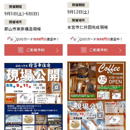
開催期間
開催期間
9月12日(土)
9月5日(土)・6日(日)
開催場所
開催場所
本宮市仁井田完成現場
郡山市東原構造現場
QUOカード
円分
進呈中！
QUOカード
円分
進呈中！
1000
1000
ご来場予約
ご来場予約