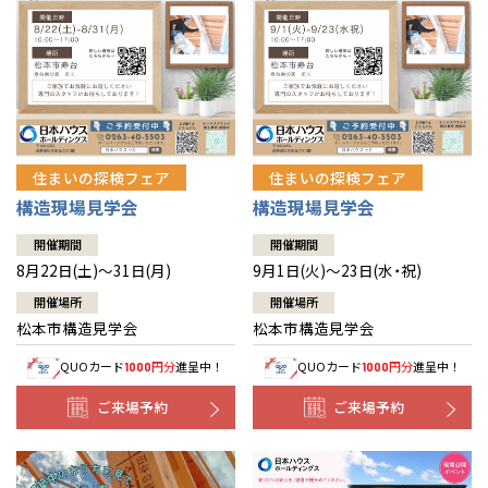
住まいの探検フェア
住まいの探検フェア
構造現場見学会
構造現場見学会
開催期間
開催期間
8月22日(土)～31日(月)
9月1日(火)～23日(水・祝)
開催場所
開催場所
松本市構造見学会
松本市構造見学会
QUOカード
円分
進呈中！
QUOカード
円分
進呈中！
1000
1000
ご来場予約
ご来場予約