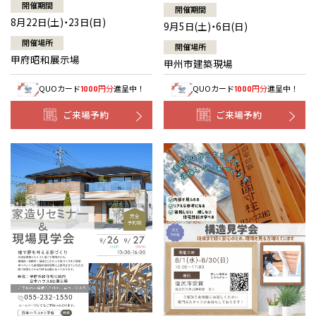
開催期間
開催期間
8月22日(土)・23日(日)
9月5日(土)・6日(日)
開催場所
開催場所
甲府昭和展示場
甲州市建築現場
QUOカード
円分
進呈中！
QUOカード
円分
進呈中！
1000
1000
ご来場予約
ご来場予約