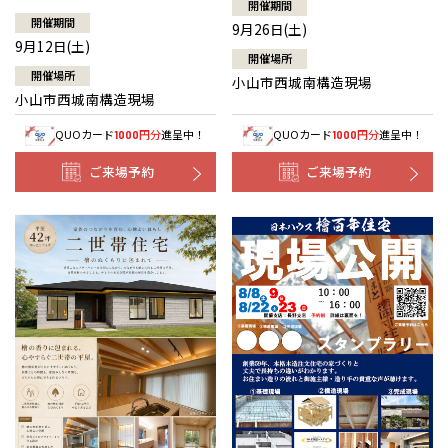
開催期間
開催期間
9月26日(土)
9月12日(土)
開催場所
開催場所
小山市西城南構造現場
小山市西城南構造現場
QUOカード
円分
進呈中！
QUOカード
円分
進呈中！
1000
1000
ご来場予約
ご来場予約