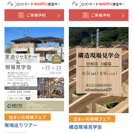
QUOカード
円分
進呈中！
QUOカード
円分
進呈中！
1000
1000
ご来場予約
ご来場予約
住まいの探検フェア
住まいの探検フェア
現場巡りツアー
構造現場見学会