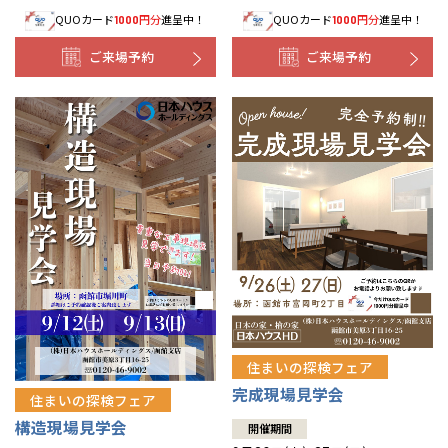
QUOカード
円分
進呈中！
QUOカード
円分
進呈中！
1000
1000
事業部紹介
ご来場予約
ご来場予約
IR情報
木材調達指針
グループ会社紹介
CMギャラリー
採用情報
住まいの探検フェア
完成現場見学会
住まいの探検フェア
構造現場見学会
開催期間