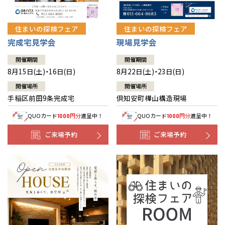
住まいの探検フェア
住まいの探検フェア
完成宅見学会
現場見学会
開催期間
開催期間
8月15日(土)・16日(日)
8月22日(土)・23日(日)
開催場所
開催場所
手稲区前田9条完成宅
倶知安町樺山構造現場
QUOカード
円分
進呈中！
QUOカード
円分
進呈中！
1000
1000
ご来場予約
ご来場予約
全国の展示場
お近くのイベント