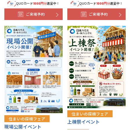
QUOカード
円分
進呈中！
QUOカード
円分
進呈中！
1000
1000
ご来場予約
ご来場予約
住まいの探検フェア
住まいの探検フェア
上棟祭イベント
現場公開イベント