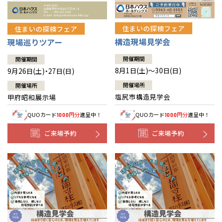
住まいの探検フェア
住まいの探検フェア
構造現場見学会
現場巡りツアー
開催期間
開催期間
8月1日(土)～30日(日)
9月26日(土)・27日(日)
開催場所
開催場所
塩尻市構造見学会
甲府昭和展示場
QUOカード
円分
進呈中！
QUOカード
円分
進呈中！
1000
1000
ご来場予約
ご来場予約