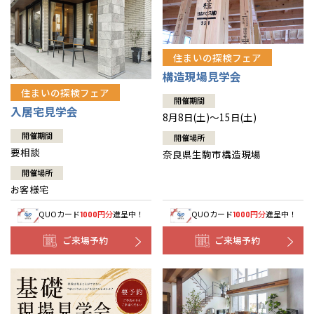
住まいの探検フェア
構造現場見学会
住まいの探検フェア
開催期間
入居宅見学会
8月8日(土)～15日(土)
開催期間
開催場所
要相談
奈良県生駒市構造現場
開催場所
お客様宅
QUOカード
円分
進呈中！
QUOカード
円分
進呈中！
1000
1000
ご来場予約
ご来場予約