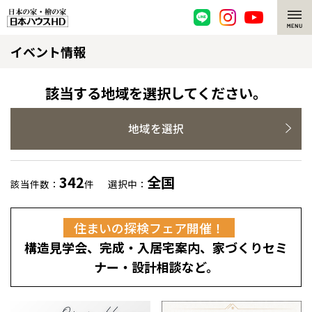
イベント情報
脱炭素・檜の家
環境にやさしい、脱炭素社会の住宅
選ばれる理由
該当する地域を選択してください。
檜・木造住宅
檜の魅力
地域を選択
耐震構造
檜の魅力 トップ
注文住宅
342
全国
該当件数：
件
選択中：
高耐久住宅
檜と日本人
注文住宅 トップ
施工事例
住まいの探検フェア開催！
高断熱・高気密の家
1000年を超えて生きる檜
グレートステージ
リフォーム
構造見学会、完成・入居宅案内、家づくりセミ
エネルギー自給自足
知られざる檜の効果・作用
クレステージ
リフォーム トップ
資産活用
ナー・設計相談など。
ZEH特集
檜の住まいデザイン
施工事例
リフォームメニュー
資産活用 トップ
買取サービス