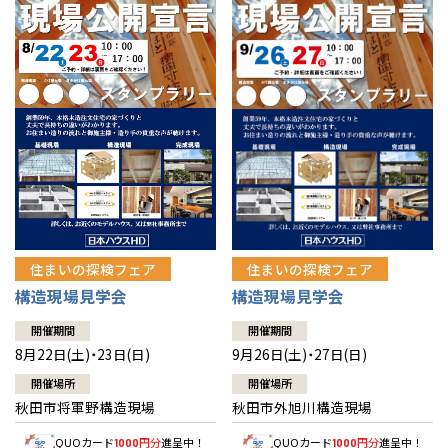
佐賀県
佐賀
栃木
奈良
愛媛
佐賀
※現住所のある都道府県以外の建築予定地の方でも
現住所の有るお近
茨城県
水戸
熊本県
熊本
くの展示場又は店舗にお問合せください。
移住の計画の方もご相談対
群馬
滋賀
鳥取
熊本
応します。お気軽にご相談ください。
栃木県
宇都宮
大分県
大分
小山
和歌山
島根
大分
宮崎県
宮崎
群馬県
群馬
伊勢崎
広島
宮崎
鹿児島県
鹿児島
山口
鹿児島
徳島
長崎
住まいの探検フェア
住まいの探検フェア
構造現場見学会
構造現場見学会
高知
沖縄
開催期間
開催期間
8月22日(土)・23日(日)
9月26日(土)・27日(日)
開催場所
開催場所
秋田市将軍野構造現場
秋田市外旭川構造現場
QUOカード
円分
進呈中！
QUOカード
円分
進呈中！
1000
1000