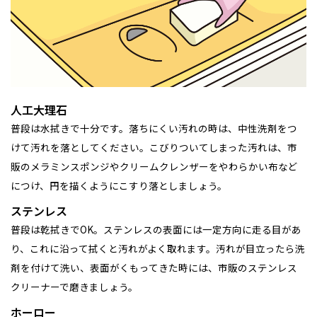
事業部紹介
IR情報
木材調達指針
人工大理石
普段は水拭きで十分です。落ちにくい汚れの時は、中性洗剤をつ
グループ会社紹介
けて汚れを落としてください。こびりついてしまった汚れは、市
販のメラミンスポンジやクリームクレンザーをやわらかい布など
CMギャラリー
につけ、円を描くようにこすり落としましょう。
採用情報
ステンレス
普段は乾拭きでOK。ステンレスの表面には一定方向に走る目があ
り、これに沿って拭くと汚れがよく取れます。汚れが目立ったら洗
剤を付けて洗い、表面がくもってきた時には、市販のステンレス
クリーナーで磨きましょう。
ホーロー