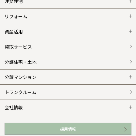
注文住宅
注文住宅 トップ
リフォーム
グレートステージ
リフォーム トップ
資産活用
クレステージ
リフォームメニュー
資産活用 トップ
買取サービス
施工事例
選ばれる理由
賃貸併用住宅のメリット
分譲住宅・土地
平屋の家
リフォームの流れ
安心のサポートシステム
分譲マンション
外観・インテリア集
介護保険利用で快適リフォーム
商品紹介
分譲マンション トップ
トランクルーム
WEB住宅展示場
カタログ請求（無料）
展示場案内
ワザックとは
会社情報
お近くの展示場
高い信頼性
会社情報 トップ
採用情報