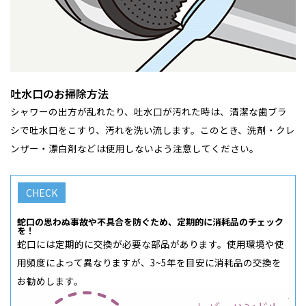
新潟県
新潟
道北
秋田
新潟
関東
関東
秋田県
秋田
長岡
道北
旭川
東京都
世田谷
道南
岩手
山梨
東京
東海
東海
岩手県
盛岡
山梨県
甲府
道南
函館
八王子
北上
室蘭
愛知県
名古屋
道東
山形
長野
神奈川
愛知
近畿
近畿
長野県
長野
神奈川県
横浜
山形県
山形
豊橋
松本
道東
帯広
吐水口のお掃除方法
湘南
大阪府
大阪
釧路
宮城
富山
埼玉
岐阜
大阪
中国・四国
中国・四国
相模
宮城県
仙台
シャワーの出方が乱れたり、吐水口が汚れた時は、清潔な歯ブラ
岐阜県
岐阜
富山県
富山
シで吐水口をこすり、汚れを洗い流します。このとき、洗剤・クレ
京都府
京都
埼玉県
埼玉
岡山県
岡山
福島県
郡山
福島
石川
千葉
静岡
京都
岡山
九州
九州
静岡県
静岡
石川県
金沢
ンザー・漂白剤などは使用しないよう注意してください。
所沢
福島
浜松
兵庫県
姫路
香川県
高松
いわき
福岡県
福岡
福井県
福井
福井
茨城
三重
兵庫
香川
福岡
千葉県
千葉
分譲マンション
会津
三重県
四日市
奈良県
奈良
柏
愛媛県
松山
佐賀県
佐賀
栃木
奈良
愛媛
佐賀
※現住所のある都道府県以外の建築予定地の方でも
現住所の有るお近
茨城県
水戸
蛇口の思わぬ事故や不具合を防ぐため、定期的に消耗品のチェック
熊本県
熊本
を！
くの展示場又は店舗にお問合せください。
移住の計画の方もご相談対
群馬
滋賀
鳥取
熊本
蛇口には定期的に交換が必要な部品があります。使用環境や使
応します。お気軽にご相談ください。
栃木県
宇都宮
大分県
大分
用頻度によって異なりますが、3~5年を目安に消耗品の交換を
小山
和歌山
島根
大分
お勧めします。
宮崎県
宮崎
群馬県
群馬