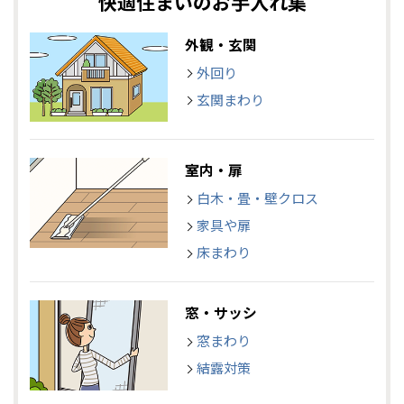
快適住まいのお手入れ集
外観・玄関
外回り
玄関まわり
室内・扉
白木・畳・壁クロス
家具や扉
床まわり
窓・サッシ
窓まわり
結露対策