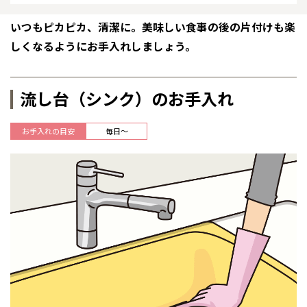
感謝訪問・長期保証
理想の木材「檜」
平屋の家
選ばれる理由
賃貸併用住宅のメリット
分譲住宅・土地
いつもピカピカ、清潔に。美味しい食事の後の片付けも楽
しくなるようにお手入れしましょう。
直営工事
外観・インテリア集
リフォームの流れ
安心のサポートシステム
分譲マンション
1メーターモジュール
WEB住宅展示場
介護保険利用で快適リフォーム
商品紹介
分譲マンション トップ
トランクルーム
流し台（シンク）のお手入れ
冷暖房標準装備
暮らし方提案
展示場案内
ワザックとは
会社情報
お手入れの目安
毎日～
24時間対応コールセンター
住まいのコラム
高い信頼性
会社情報 トップ
お問い合わせ
デザイン賞各種受賞
住まいのお手入れ集
安心の管理体制
ニュースリリース
会員サイト
セントラルヒーティング
ギャラリー
代表ごあいさつ
企業理念
会社概要