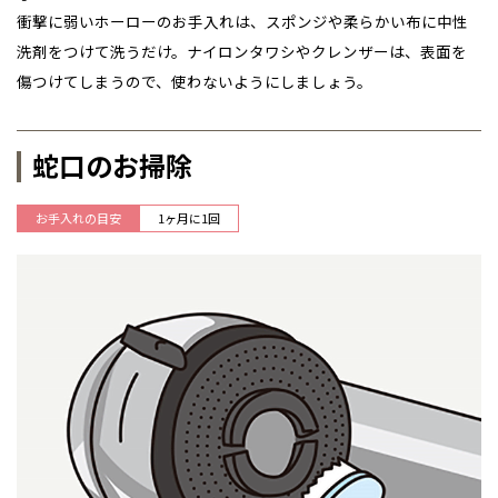
衝撃に弱いホーローのお手入れは、スポンジや柔らかい布に中性
洗剤をつけて洗うだけ。ナイロンタワシやクレンザーは、表面を
傷つけてしまうので、使わないようにしましょう。
蛇口のお掃除
お手入れの目安
1ヶ月に1回
全国の展示場
お近くのイベント
北海道
北海道
札幌
札幌
札幌
東北
東北
小樽
青森県
八戸
道央
青森
甲信越・北陸
甲信越・北陸
道央
苫小牧千歳
青森
小樽