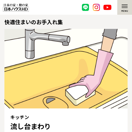
快適住まいのお手入れ集
脱炭素・檜の家
環境にやさしい、脱炭素社会の住宅
選ばれる理由
檜・木造住宅
檜の魅力
耐震構造
檜の魅力 トップ
注文住宅
高耐久住宅
檜と日本人
注文住宅 トップ
施工事例
高断熱・高気密の家
1000年を超えて生きる檜
グレートステージ
リフォーム
エネルギー自給自足
知られざる檜の効果・作用
クレステージ
リフォーム トップ
資産活用
キッチン
流し台まわり
ZEH特集
檜の住まいデザイン
施工事例
リフォームメニュー
資産活用 トップ
買取サービス