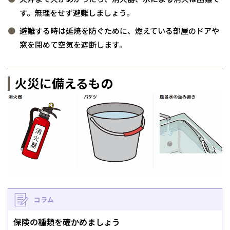
岡山県
岡山
福島県
郡山
福島
石川
千葉
静岡
京都
岡山
九州
九州
静岡県
静岡
石川県
金沢
所沢
福島
す。無理をせず避難しましょう。
浜松
兵庫県
姫路
香川県
高松
いわき
福岡県
福岡
福井県
福井
福井
茨城
三重
兵庫
香川
福岡
避難する時は延焼を防ぐために、燃えている部屋のドアや
千葉県
千葉
分譲マンション
会津
三重県
四日市
奈良県
奈良
柏
愛媛県
松山
窓を閉めて空気を遮断します。
佐賀県
佐賀
栃木
奈良
愛媛
佐賀
※現住所のある都道府県以外の建築予定地の方でも
現住所の有るお近
茨城県
水戸
熊本県
熊本
くの展示場又は店舗にお問合せください。
移住の計画の方もご相談対
火災に備えるもの
群馬
滋賀
鳥取
熊本
応します。お気軽にご相談ください。
栃木県
宇都宮
大分県
大分
小山
和歌山
島根
大分
宮崎県
宮崎
群馬県
群馬
伊勢崎
広島
宮崎
鹿児島県
鹿児島
山口
鹿児島
徳島
長崎
コラム
高知
沖縄
保険の種類を確かめましょう