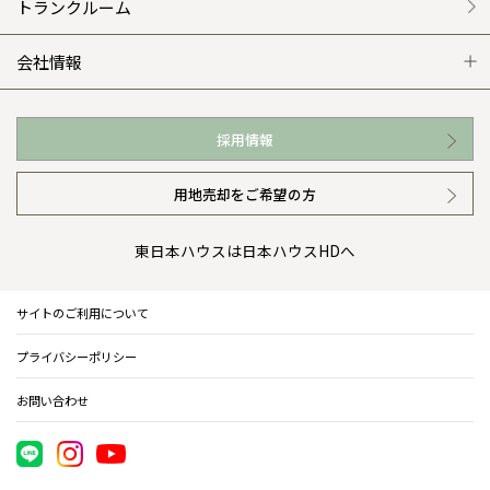
外観・インテリア集
介護保険利用で快適リフォーム
商品紹介
分譲マンション トップ
トランクルーム
WEB住宅展示場
カタログ請求（無料）
展示場案内
ワザックとは
会社情報
お近くの展示場
高い信頼性
会社情報 トップ
採用情報
イベント情報
安心の管理体制
ニュースリリース
用地売却をご希望の方
カタログ請求（無料）
ギャラリー
代表ごあいさつ
東日本ハウスは日本ハウスHDへ
暮らし方提案
企業理念
サイトのご利用について
住まいのコラム
会社概要
プライバシーポリシー
住まいのお手入れ集
事業部紹介
お問い合わせ
IR情報