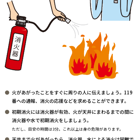
全国の展示場
お近くのイベント
事業部紹介
IR情報
北海道
北海道
木材調達指針
札幌
札幌
札幌
東北
東北
小樽
グループ会社紹介
青森県
八戸
道央
青森
甲信越・北陸
甲信越・北陸
道央
苫小牧千歳
青森
小樽
CMギャラリー
新潟県
新潟
道北
秋田
新潟
関東
関東
秋田県
秋田
長岡
道北
旭川
採用情報
火があがったことをすぐに周りの人に伝えましょう。119
東京都
世田谷
道南
岩手
山梨
東京
東海
東海
岩手県
盛岡
山梨県
甲府
道南
函館
八王子
番への通報、消火の応援などを求めることができます。
北上
室蘭
愛知県
名古屋
道東
山形
長野
神奈川
愛知
近畿
近畿
長野県
長野
初期消火には消火器が有効、火が天井にまわるまでの間に
神奈川県
横浜
山形県
山形
豊橋
松本
道東
帯広
湘南
消火器や水で初期消火をしましょう。
大阪府
大阪
釧路
宮城
富山
埼玉
岐阜
大阪
中国・四国
中国・四国
相模
宮城県
仙台
岐阜県
岐阜
ただし、目安の時間は3分。これ以上は身の危険があります。
富山県
富山
京都府
京都
埼玉県
埼玉
天井まで火があがったら、消火器、水による消火は困難で