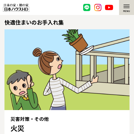
快適住まいのお手入れ集
脱炭素・檜の家
環境にやさしい、脱炭素社会の住宅
選ばれる理由
檜・木造住宅
檜の魅力
耐震構造
檜の魅力 トップ
注文住宅
高耐久住宅
檜と日本人
注文住宅 トップ
施工事例
高断熱・高気密の家
1000年を超えて生きる檜
グレートステージ
リフォーム
エネルギー自給自足
知られざる檜の効果・作用
クレステージ
リフォーム トップ
資産活用
災害対策・その他
火災
ZEH特集
檜の住まいデザイン
施工事例
リフォームメニュー
資産活用 トップ
買取サービス