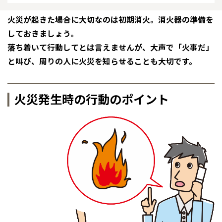
感謝訪問・長期保証
理想の木材「檜」
平屋の家
選ばれる理由
賃貸併用住宅のメリット
分譲住宅・土地
火災が起きた場合に大切なのは初期消火。消火器の準備を
しておきましょう。
直営工事
外観・インテリア集
リフォームの流れ
安心のサポートシステム
分譲マンション
落ち着いて行動してとは言えませんが、大声で「火事だ」
と叫び、周りの人に火災を知らせることも大切です。
1メーターモジュール
WEB住宅展示場
介護保険利用で快適リフォーム
商品紹介
分譲マンション トップ
トランクルーム
冷暖房標準装備
暮らし方提案
展示場案内
ワザックとは
会社情報
火災発生時の行動のポイント
24時間対応コールセンター
住まいのコラム
高い信頼性
会社情報 トップ
お問い合わせ
デザイン賞各種受賞
住まいのお手入れ集
安心の管理体制
ニュースリリース
会員サイト
セントラルヒーティング
ギャラリー
代表ごあいさつ
企業理念
会社概要