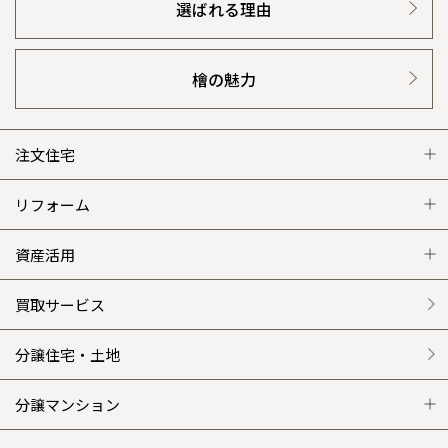
選ばれる理由
檜の魅力
注文住宅
注文住宅 トップ
リフォーム
グレートステージ
リフォーム トップ
資産活用
クレステージ
リフォームメニュー
資産活用 トップ
買取サービス
施工事例
選ばれる理由
賃貸併用住宅のメリット
分譲住宅・土地
平屋の家
リフォームの流れ
安心のサポートシステム
分譲マンション