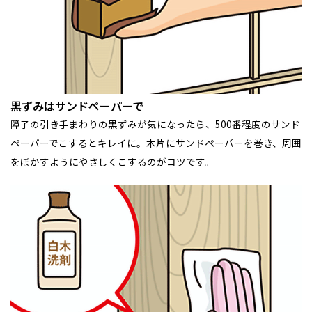
黒ずみはサンドペーパーで
障子の引き手まわりの黒ずみが気になったら、500番程度のサンド
ペーパーでこするとキレイに。木片にサンドペーパーを巻き、周囲
をぼかすようにやさしくこするのがコツです。
全国の展示場
お近くのイベント
北海道
北海道
札幌
札幌
札幌
東北
東北
小樽