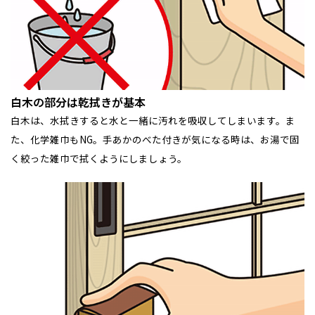
事業部紹介
IR情報
木材調達指針
白木の部分は乾拭きが基本
白木は、水拭きすると水と一緒に汚れを吸収してしまいます。ま
グループ会社紹介
た、化学雑巾もNG。手あかのべた付きが気になる時は、お湯で固
く絞った雑巾で拭くようにしましょう。
CMギャラリー
採用情報