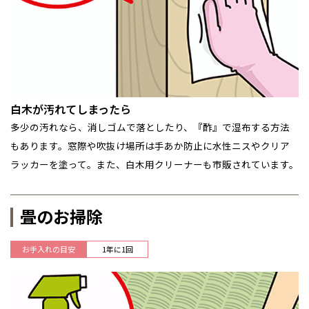
青森県
八戸
道央
青森
甲信越・北陸
甲信越・北陸
道央
苫小牧千歳
青森
小樽
新潟県
新潟
道北
秋田
新潟
関東
関東
秋田県
秋田
長岡
道北
旭川
東京都
世田谷
道南
岩手
山梨
東京
東海
東海
岩手県
盛岡
山梨県
甲府
道南
函館
八王子
北上
室蘭
白木が汚れてしまったら
愛知県
名古屋
道東
山形
長野
神奈川
愛知
近畿
近畿
長野県
長野
神奈川県
横浜
山形県
山形
豊橋
松本
多少の汚れなら、消しゴムで落としたり、『酢』で湿布する方法
道東
帯広
湘南
大阪府
大阪
釧路
もあります。窓際や吹抜け場所は手あか防止に水性ニスやクリア
宮城
富山
埼玉
岐阜
大阪
中国・四国
中国・四国
相模
宮城県
仙台
岐阜県
岐阜
富山県
富山
ラッカーを塗って。また、白木用クリーナーも市販されています。
京都府
京都
埼玉県
埼玉
岡山県
岡山
福島県
郡山
福島
石川
千葉
静岡
京都
岡山
九州
九州
静岡県
静岡
石川県
金沢
所沢
福島
浜松
兵庫県
姫路
香川県
高松
いわき
畳のお掃除
福岡県
福岡
福井県
福井
福井
茨城
三重
兵庫
香川
福岡
千葉県
千葉
分譲マンション
会津
三重県
四日市
奈良県
奈良
柏
愛媛県
松山
佐賀県
佐賀
栃木
奈良
愛媛
佐賀
お手入れの目安
1年に1回
※現住所のある都道府県以外の建築予定地の方でも
現住所の有るお近
茨城県
水戸
熊本県
熊本
くの展示場又は店舗にお問合せください。
移住の計画の方もご相談対
群馬
滋賀
鳥取
熊本
応します。お気軽にご相談ください。
栃木県
宇都宮
大分県
大分
小山