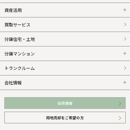
グレートステージ
リフォーム トップ
資産活用
クレステージ
リフォームメニュー
資産活用 トップ
買取サービス
施工事例
選ばれる理由
賃貸併用住宅のメリット
分譲住宅・土地
平屋の家
リフォームの流れ
安心のサポートシステム
分譲マンション
外観・インテリア集
介護保険利用で快適リフォーム
商品紹介
分譲マンション トップ
トランクルーム
WEB住宅展示場
カタログ請求（無料）
展示場案内
ワザックとは
会社情報
お近くの展示場
高い信頼性
会社情報 トップ
採用情報
イベント情報
安心の管理体制
ニュースリリース
用地売却をご希望の方
カタログ請求（無料）
ギャラリー
代表ごあいさつ