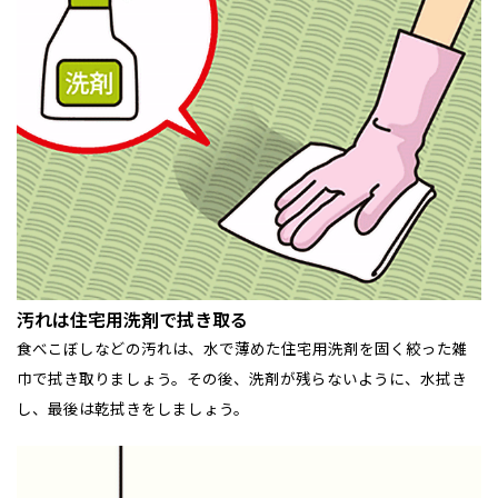
和歌山
島根
大分
宮崎県
宮崎
群馬県
群馬
伊勢崎
広島
宮崎
鹿児島県
鹿児島
山口
鹿児島
徳島
長崎
高知
沖縄
汚れは住宅用洗剤で拭き取る
食べこぼしなどの汚れは、水で薄めた住宅用洗剤を固く絞った雑
巾で拭き取りましょう。その後、洗剤が残らないように、水拭き
し、最後は乾拭きをしましょう。