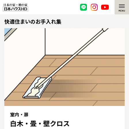
快適住まいのお手入れ集
脱炭素・檜の家
環境にやさしい、脱炭素社会の住宅
選ばれる理由
檜・木造住宅
檜の魅力
耐震構造
檜の魅力 トップ
注文住宅
高耐久住宅
檜と日本人
注文住宅 トップ
施工事例
高断熱・高気密の家
1000年を超えて生きる檜
グレートステージ
リフォーム
エネルギー自給自足
知られざる檜の効果・作用
クレステージ
リフォーム トップ
資産活用
室内・扉
白木・畳・壁クロス
ZEH特集
檜の住まいデザイン
施工事例
リフォームメニュー
資産活用 トップ
買取サービス