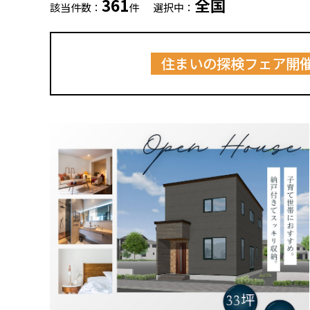
361
全国
該当件数：
件
選択中：
住まいの探検フェア開