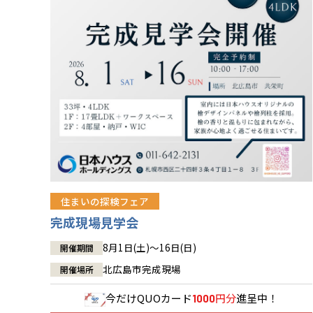
住まいの探検フェア
完成現場見学会
8月1日(土)～16日(日)
開催期間
北広島市完成現場
開催場所
今だけ
QUOカード
円分
進呈中！
1000