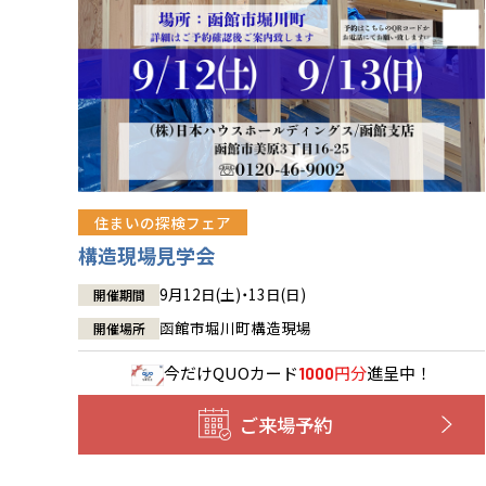
住まいの探検フェア
構造現場見学会
9月12日(土)・13日(日)
開催期間
函館市堀川町構造現場
開催場所
今だけ
QUOカード
円分
進呈中！
1000
ご来場予約