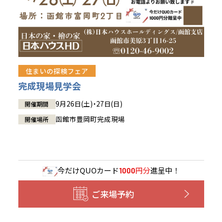
住まいの探検フェア
完成現場見学会
9月26日(土)・27日(日)
開催期間
函館市豊岡町完成現場
開催場所
今だけ
QUOカード
円分
進呈中！
1000
ご来場予約