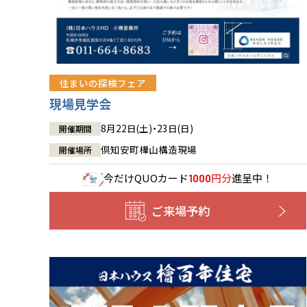
住まいの探検フェア
現場見学会
8月22日(土)・23日(日)
開催期間
倶知安町樺山構造現場
開催場所
今だけ
QUOカード
円分
進呈中！
1000
ご来場予約