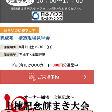
住まいの探検フェア
完成宅・構造現場見学会
8月1日(土)～30日(日)
開催期間
完成宅・構造現場
開催場所
今だけ
QUOカード
円分
進呈中！
1000
ご来場予約