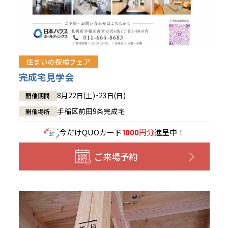
住まいの探検フェア
完成宅見学会
8月22日(土)・23日(日)
開催期間
手稲区前田9条完成宅
開催場所
今だけ
QUOカード
円分
進呈中！
1000
ご来場予約