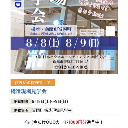
青森県
八戸
道央
青森
甲信越・北陸
甲信越・北陸
道央
苫小牧千歳
青森
小樽
新潟県
新潟
道北
秋田
新潟
関東
関東
秋田県
秋田
長岡
道北
旭川
東京都
世田谷
道南
岩手
山梨
東京
東海
東海
岩手県
盛岡
山梨県
甲府
道南
函館
八王子
北上
室蘭
愛知県
名古屋
道東
山形
長野
神奈川
愛知
近畿
近畿
長野県
長野
神奈川県
横浜
山形県
山形
豊橋
松本
道東
帯広
湘南
大阪府
大阪
釧路
宮城
富山
埼玉
岐阜
大阪
中国・四国
中国・四国
相模
宮城県
仙台
岐阜県
岐阜
富山県
富山
京都府
京都
埼玉県
埼玉
岡山県
岡山
福島県
郡山
福島
石川
千葉
静岡
京都
岡山
九州
九州
静岡県
静岡
石川県
金沢
所沢
福島
浜松
住まいの探検フェア
兵庫県
姫路
香川県
高松
いわき
福岡県
福岡
福井県
福井
福井
茨城
三重
兵庫
香川
福岡
構造現場見学会
千葉県
千葉
会津
三重県
四日市
分譲マンション
奈良県
奈良
柏
愛媛県
松山
佐賀県
佐賀
8月8日(土)～9日(日)
開催期間
栃木
奈良
愛媛
佐賀
茨城県
水戸
富岡町構造現場見学会
開催場所
熊本県
熊本
※現住所のある都道府県以外の建築予定地の方でも
群馬
滋賀
鳥取
熊本
現住所の有るお近くの展示場又は店舗にお問合せください。
栃木県
宇都宮
今だけ
QUOカード
円分
進呈中！
1000
大分県
大分
小山
移住の計画の方もご相談対応します。お気軽にご相談ください。