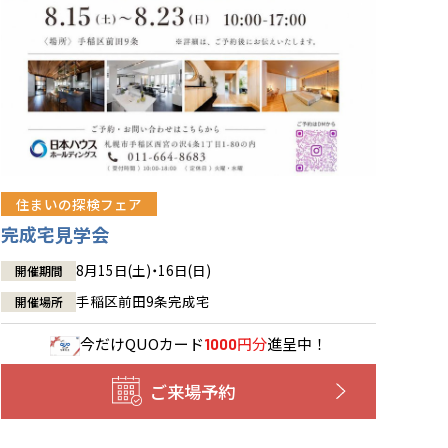
住まいの探検フェア
完成宅見学会
8月15日(土)・16日(日)
開催期間
手稲区前田9条完成宅
開催場所
今だけ
QUOカード
円分
進呈中！
1000
ご来場予約