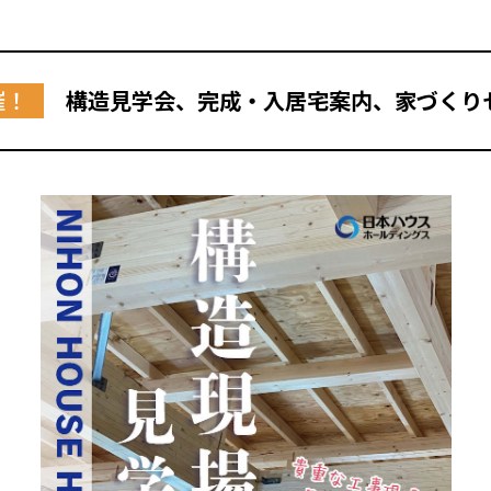
催！
構造見学会、完成・入居宅案内、家づくり
全国の展示場
お近くのイベント
北海道
北海道
札幌
札幌
札幌
東北
東北
小樽