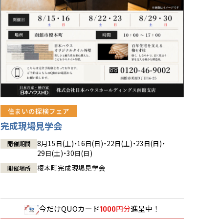
住まいの探検フェア
完成現場見学会
8月15日(土)・16日(日)・22日(土)・23日(日)・
開催期間
29日(土)・30日(日)
榎本町完成現場見学会
開催場所
今だけ
QUOカード
円分
進呈中！
1000