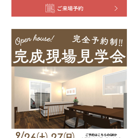
和歌山
島根
大分
ご来場予約
宮崎県
宮崎
群馬県
群馬
伊勢崎
広島
宮崎
鹿児島県
鹿児島
山口
鹿児島
徳島
長崎
高知
沖縄