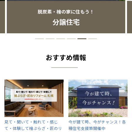
感謝訪問・長期保証
理想の木材「檜」
平屋の家
選ばれる理由
賃貸併用住宅のメリット
分譲住宅・土地
脱炭素・檜の家に住もう！
分譲住宅
直営工事
外観・インテリア集
リフォームの流れ
安心のサポートシステム
分譲マンション
1メーターモジュール
WEB住宅展示場
介護保険利用で快適リフォーム
商品紹介
分譲マンション トップ
トランクルーム
冷暖房標準装備
暮らし方提案
展示場案内
ワザックとは
会社情報
おすすめ情報
24時間対応コールセンター
住まいのコラム
高い信頼性
会社情報 トップ
お問い合わせ
デザイン賞各種受賞
住まいのお手入れ集
安心の管理体制
ニュースリリース
会員サイト
セントラルヒーティング
ギャラリー
代表ごあいさつ
企業理念
見て・聞いて・触れて・感じ
今が建て時、今がチャンス！
各
て・体験して
檜ぷらざ・匠のリ
種住宅支援策開催中
会社概要