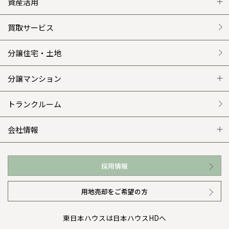
グレートステージ
リフォーム トップ
資産活用
クレステージ
リフォームメニュー
資産活用 トップ
買取サービス
施工事例
選ばれる理由
賃貸併用住宅のメリット
分譲住宅・土地
平屋の家
リフォームの流れ
安心のサポートシステム
分譲マンション
外観・インテリア集
介護保険利用で快適リフォーム
商品紹介
分譲マンション トップ
トランクルーム
WEB住宅展示場
カタログ請求（無料）
展示場案内
ワザックとは
会社情報
お近くの展示場
高い信頼性
会社情報 トップ
採用情報
イベント情報
安心の管理体制
ニュースリリース
用地売却をご希望の方
カタログ請求（無料）
ギャラリー
代表ごあいさつ
東日本ハウスは日本ハウスHDへ