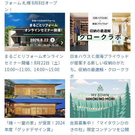
フォーム 札幌 8月8日オープ
ン！
事業部紹介
IR情報
木材調達指針
まるごとリフォームオンライン
日本ハウスと南海プライウッド
グループ会社紹介
セミナー開催！
8月22日（土）
が提案する新しい収納のかた
10:00～11:00、14:00～15:00
ち。収納の最適解・クロークラ
CMギャラリー
ボ
採用情報
全国の展示場
お近くのイベント
「檜・一室の家」が受賞！
2024
会員募集中！「マイタウンひの
年度「グッドデザイン賞」
きの杜」
限定コンテンツを公開