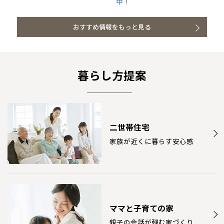
中！
北海道
北海道
おすすめ情報をもっと見る
札幌
札幌
札幌
東北
東北
小樽
青森県
八戸
道央
青森
甲信越・北陸
甲信越・北陸
道央
苫小牧千歳
青森
暮らし方提案
小樽
新潟県
新潟
道北
秋田
新潟
関東
関東
秋田県
秋田
長岡
道北
旭川
東京都
世田谷
道南
岩手
山梨
東京
東海
東海
岩手県
盛岡
山梨県
甲府
道南
函館
八王子
北上
二世帯住宅
室蘭
愛知県
名古屋
道東
山形
長野
神奈川
愛知
近畿
近畿
長野県
長野
神奈川県
横浜
家族が近くに暮らす安心感
山形県
山形
豊橋
松本
道東
帯広
湘南
大阪府
大阪
釧路
宮城
富山
埼玉
岐阜
大阪
中国・四国
中国・四国
相模
宮城県
仙台
岐阜県
岐阜
富山県
富山
京都府
京都
埼玉県
埼玉
岡山県
岡山
福島県
郡山
福島
石川
千葉
静岡
京都
岡山
九州
九州
静岡県
静岡
石川県
金沢
所沢
福島
浜松
兵庫県
姫路
香川県
高松
いわき
福岡県
福岡
ママと子育ての家
福井県
福井
福井
茨城
三重
兵庫
香川
福岡
千葉県
千葉
分譲マンション
会津
三重県
四日市
奈良県
奈良
親子の会話が弾む家づくり
柏