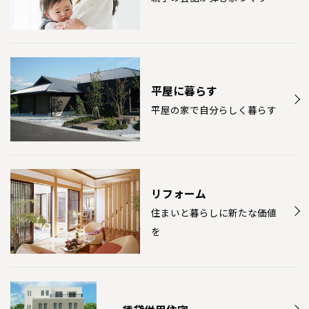
愛媛県
松山
佐賀県
佐賀
栃木
奈良
愛媛
佐賀
※現住所のある都道府県以外の建築予定地の方でも
現住所の有るお近
茨城県
水戸
熊本県
熊本
くの展示場又は店舗にお問合せください。
移住の計画の方もご相談対
群馬
滋賀
鳥取
熊本
応します。お気軽にご相談ください。
栃木県
宇都宮
大分県
大分
小山
和歌山
島根
大分
平屋に暮らす
宮崎県
宮崎
群馬県
群馬
平屋の家で自分らしく暮らす
伊勢崎
広島
宮崎
鹿児島県
鹿児島
山口
鹿児島
徳島
長崎
リフォーム
住まいと暮らしに新たな価値
高知
沖縄
を