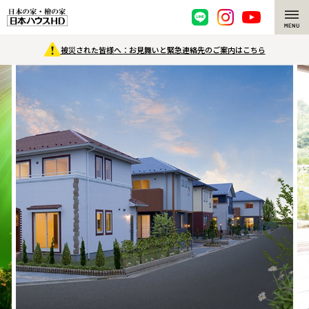
被災された皆様へ：お見舞いと緊急連絡先のご案内はこちら
脱炭素・檜の家
環境にやさしい、脱炭素社会の住宅
選ばれる理由
檜・木造住宅
檜の魅力
耐震構造
檜の魅力 トップ
注文住宅
高耐久住宅
檜と日本人
注文住宅 トップ
施工事例
高断熱・高気密の家
1000年を超えて生きる檜
グレートステージ
リフォーム
エネルギー自給自足
知られざる檜の効果・作用
クレステージ
リフォーム トップ
資産活用
ZEH特集
檜の住まいデザイン
施工事例
リフォームメニュー
資産活用 トップ
買取サービス