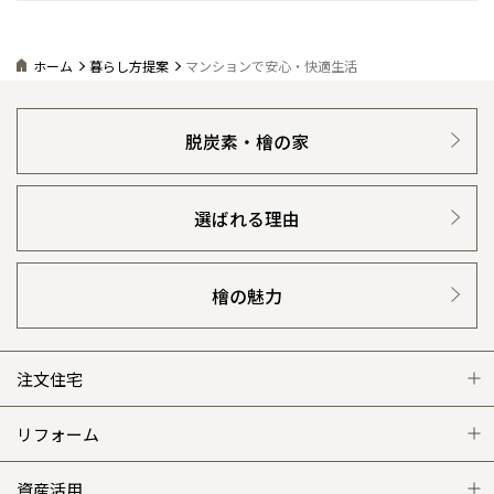
ホーム
暮らし方提案
マンションで安心・快適生活
脱炭素・檜の家
選ばれる理由
檜の魅力
注文住宅
注文住宅 トップ
リフォーム
グレートステージ
リフォーム トップ
資産活用