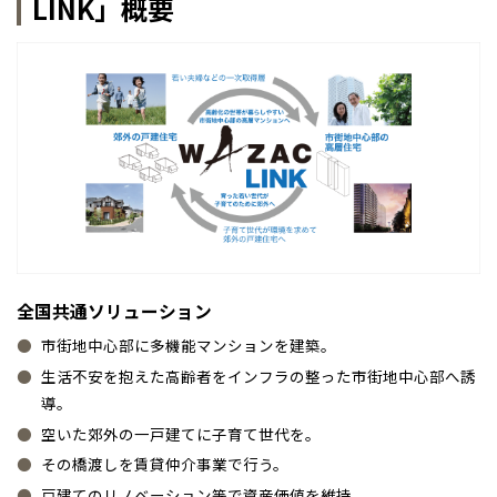
LINK」概要
事業部紹介
札幌
札幌
札幌
東北
東北
小樽
IR情報
青森県
八戸
道央
青森
甲信越・北陸
甲信越・北陸
道央
苫小牧千歳
青森
小樽
木材調達指針
新潟県
新潟
道北
秋田
新潟
関東
関東
秋田県
秋田
長岡
道北
旭川
グループ会社紹介
東京都
世田谷
道南
岩手
山梨
東京
東海
東海
岩手県
盛岡
山梨県
甲府
道南
函館
八王子
北上
室蘭
CMギャラリー
愛知県
名古屋
道東
山形
長野
神奈川
愛知
近畿
近畿
長野県
長野
神奈川県
横浜
山形県
山形
豊橋
松本
道東
帯広
湘南
全国共通ソリューション
採用情報
大阪府
大阪
釧路
宮城
富山
埼玉
岐阜
大阪
中国・四国
中国・四国
相模
宮城県
仙台
岐阜県
岐阜
富山県
富山
市街地中心部に多機能マンションを建築。
京都府
京都
生活不安を抱えた高齢者をインフラの整った市街地中心部へ誘
埼玉県
埼玉
岡山県
岡山
福島県
郡山
福島
石川
千葉
静岡
京都
岡山
九州
九州
静岡県
静岡
石川県
金沢
所沢
導。
福島
浜松
兵庫県
姫路
香川県
高松
いわき
空いた郊外の一戸建てに子育て世代を。
福岡県
福岡
福井県
福井
福井
茨城
三重
兵庫
香川
福岡
千葉県
千葉
分譲マンション
会津
三重県
四日市
奈良県
奈良
その橋渡しを賃貸仲介事業で行う。
柏
愛媛県
松山
佐賀県
佐賀
栃木
奈良
愛媛
佐賀
戸建てのリノベーション等で資産価値を維持。