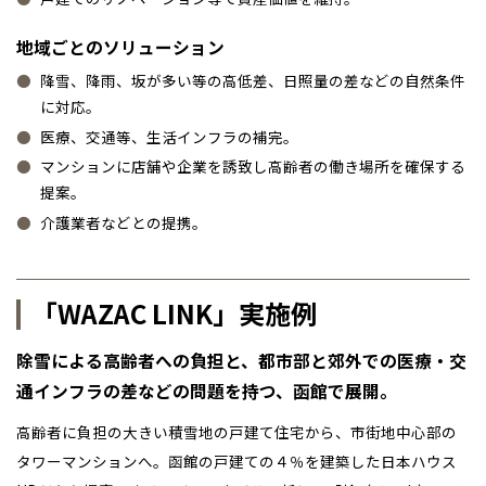
※現住所のある都道府県以外の建築予定地の方でも
現住所の有るお近
茨城県
水戸
熊本県
熊本
くの展示場又は店舗にお問合せください。
移住の計画の方もご相談対
地域ごとのソリューション
群馬
滋賀
鳥取
熊本
応します。お気軽にご相談ください。
栃木県
宇都宮
大分県
大分
降雪、降雨、坂が多い等の高低差、日照量の差などの自然条件
小山
に対応。
和歌山
島根
大分
宮崎県
宮崎
群馬県
群馬
医療、交通等、生活インフラの補完。
伊勢崎
広島
宮崎
マンションに店舗や企業を誘致し高齢者の働き場所を確保する
鹿児島県
鹿児島
提案。
山口
鹿児島
介護業者などとの提携。
徳島
長崎
「WAZAC LINK」実施例
高知
沖縄
除雪による高齢者への負担と、都市部と郊外での医療・交
通インフラの差などの問題を持つ、函館で展開。
高齢者に負担の大きい積雪地の戸建て住宅から、市街地中心部の
タワーマンションへ。函館の戸建ての４％を建築した日本ハウス