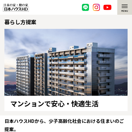
暮らし方提案
脱炭素・檜の家
環境にやさしい、脱炭素社会の住宅
選ばれる理由
檜・木造住宅
檜の魅力
耐震構造
檜の魅力 トップ
注文住宅
高耐久住宅
檜と日本人
注文住宅 トップ
施工事例
高断熱・高気密の家
1000年を超えて生きる檜
グレートステージ
リフォーム
マンションで
安心・快適生活
エネルギー自給自足
知られざる檜の効果・作用
クレステージ
リフォーム トップ
資産活用
日本ハウスHDから、少子高齢化社会における住まいのご
ZEH特集
檜の住まいデザイン
施工事例
リフォームメニュー
資産活用 トップ
買取サービス
提案。