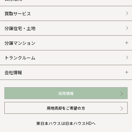
クレステージ
リフォームメニュー
資産活用 トップ
買取サービス
施工事例
選ばれる理由
賃貸併用住宅のメリット
分譲住宅・土地
平屋の家
リフォームの流れ
安心のサポートシステム
分譲マンション
外観・インテリア集
介護保険利用で快適リフォーム
商品紹介
分譲マンション トップ
トランクルーム
WEB住宅展示場
カタログ請求（無料）
展示場案内
ワザックとは
会社情報
お近くの展示場
高い信頼性
会社情報 トップ
採用情報
イベント情報
安心の管理体制
ニュースリリース
用地売却をご希望の方
カタログ請求（無料）
ギャラリー
代表ごあいさつ
東日本ハウスは日本ハウスHDへ
暮らし方提案
企業理念