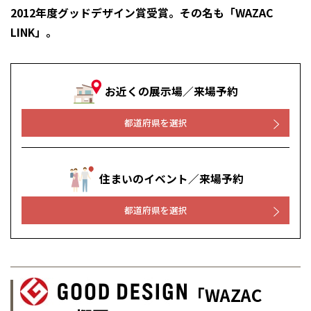
2012年度グッドデザイン賞受賞。その名も「WAZAC
感謝訪問・長期保証
理想の木材「檜」
平屋の家
選ばれる理由
賃貸併用住宅のメリット
分譲住宅・土地
LINK」。
直営工事
外観・インテリア集
リフォームの流れ
安心のサポートシステム
分譲マンション
1メーターモジュール
WEB住宅展示場
お近くの展示場／来場予約
介護保険利用で快適リフォーム
商品紹介
分譲マンション トップ
トランクルーム
冷暖房標準装備
都道府県を選択
暮らし方提案
展示場案内
ワザックとは
会社情報
24時間対応コールセンター
住まいのコラム
高い信頼性
会社情報 トップ
お問い合わせ
住まいのイベント／来場予約
デザイン賞各種受賞
住まいのお手入れ集
安心の管理体制
ニュースリリース
会員サイト
都道府県を選択
セントラルヒーティング
ギャラリー
代表ごあいさつ
全国の展示場
お近くのイベント
企業理念
「WAZAC
会社概要
北海道
北海道