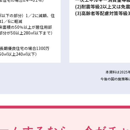
宅の場合0.4→0.1％）
(2)耐震等級2以上又は免
(3)高齢者等配慮対策等級
㎡以下の部分）1／2に減額、住
は1／6に軽減
床面積の50％以上が居住用部
分が50以上280㎡以下まで）
）
長期優良住宅の場合1300万
0㎡以上240㎡以下）
本資料は202
今後の国の施策等