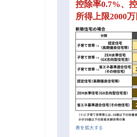
控除率0.7%、
所得上限2000
新築住宅の場合
表を拡大する