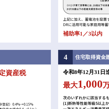
上記に加え、蓄電池を設置
DRに活用可能な家庭用等
補助率
1／3
以内
4
住宅取得資金
定資産税
令和8年12月31日
1,000
最大
次のいずれかに該当する
(1)断熱等性能等級5以上
記）0.4%→0.15%
一次エネルギー消費量等級