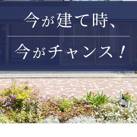
全国の展示場
お近くのイベント
北海道
北海道
札幌
札幌
札幌
東北
東北
小樽