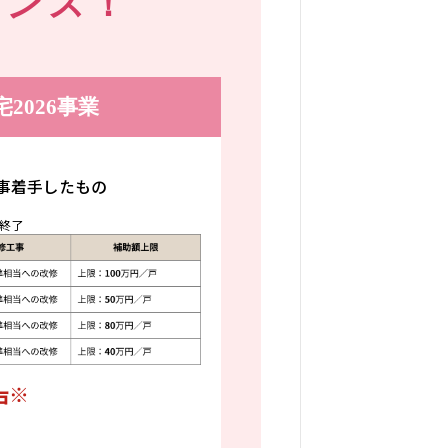
ャンス！
2026事業
工事着手したもの
第終了
※
戸