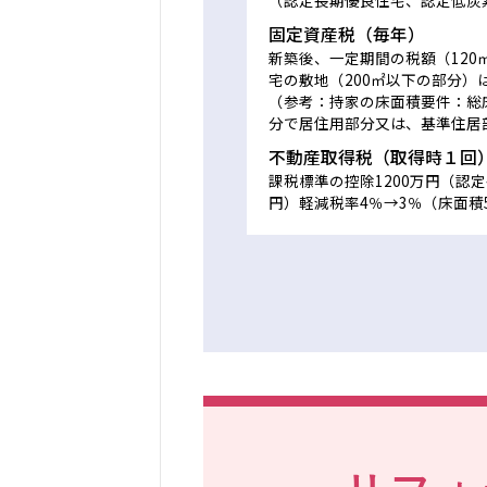
（認定長期優良住宅、認定低炭素住
固定資産税（毎年）
新築後、一定期間の税額（120
宅の敷地（200㎡以下の部分）
（参考：持家の床面積要件：総
分で居住用部分又は、基準住居部
不動産取得税（取得時１回
課税標準の控除1200万円（認定
円）軽減税率4％→3％（床面積5