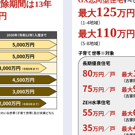
GX志向型住宅
すべ
控除期間は13年
和歌山
島根
大分
125
宮崎県
宮崎
群馬県
群馬
最大
万円
万円
伊勢崎
広島
宮崎
鹿児島県
鹿児島
（1-4地域）
110
最大
万円
山口
鹿児島
（5-8地域）
徳島
長崎
子育て世帯※対象
高知
沖縄