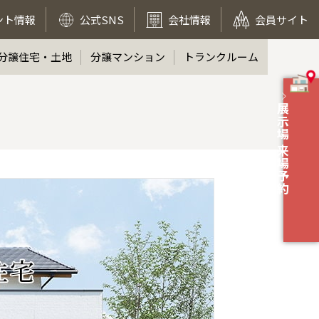
ント情報
公式SNS
会社情報
会員サイト
分譲住宅・土地
分譲マンション
トランクルーム
展示場 来場予約