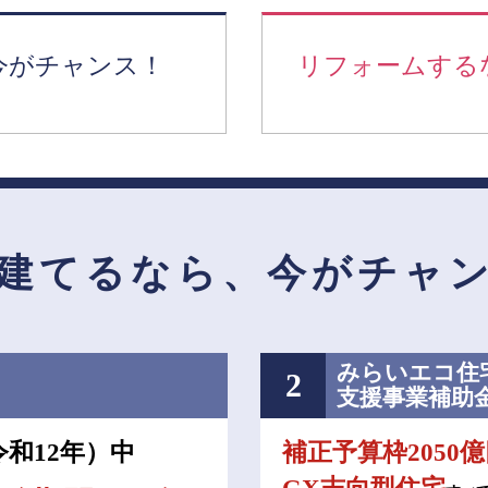
青森県
八戸
道央
青森
甲信越・北陸
甲信越・北陸
道央
苫小牧千歳
青森
小樽
新潟県
新潟
今がチャンス！
リフォームする
道北
秋田
新潟
関東
関東
秋田県
秋田
長岡
道北
旭川
東京都
世田谷
道南
岩手
山梨
東京
東海
東海
岩手県
盛岡
山梨県
甲府
道南
函館
八王子
北上
室蘭
愛知県
名古屋
道東
山形
長野
神奈川
愛知
近畿
近畿
長野県
長野
神奈川県
横浜
山形県
山形
豊橋
松本
道東
帯広
湘南
大阪府
大阪
釧路
宮城
富山
埼玉
岐阜
大阪
中国・四国
中国・四国
相模
宮城県
仙台
岐阜県
岐阜
富山県
富山
建てるなら、
今がチャ
京都府
京都
埼玉県
埼玉
岡山県
岡山
福島県
郡山
福島
石川
千葉
静岡
京都
岡山
九州
九州
静岡県
静岡
石川県
金沢
所沢
福島
浜松
兵庫県
姫路
香川県
高松
いわき
福岡県
福岡
福井県
福井
福井
茨城
三重
兵庫
香川
福岡
千葉県
千葉
会津
三重県
四日市
分譲マンション
奈良県
奈良
柏
愛媛県
松山
みらいエコ住宅
2
佐賀県
佐賀
栃木
奈良
愛媛
佐賀
支援事業補助
茨城県
水戸
熊本県
熊本
※現住所のある都道府県以外の建築予定地の方でも
群馬
滋賀
鳥取
熊本
令和12年）中
補正予算枠2050
現住所の有るお近くの展示場又は店舗にお問合せください。
栃木県
宇都宮
大分県
大分
小山
移住の計画の方もご相談対応します。お気軽にご相談ください。