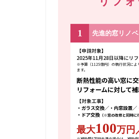
リフォ
1
先進的窓リノベ2
【申請対象】
2025年11月28日以降に
※予算（1125億円）の執行状況に
ます。
断熱性能の高い窓に交
リフォームに対して補
【対象工事】
・ガラス交換／・内窓設置／
・ドア交換
（※窓の改修と同時に
100
最大
万円
※補助額5万円未満の場合は、補助申